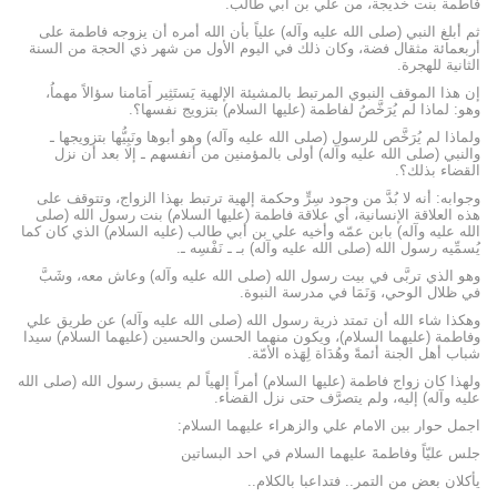
فاطمة بنت خديجة، من علي بن أبي طالب.
ثم أبلغ النبي (صلى الله عليه وآله) علياً بأن الله أمره أن يزوجه فاطمة على
أربعمائة مثقال فضة، وكان ذلك في اليوم الأول من شهر ذي الحجة من السنة
الثانية للهجرة.
إن هذا الموقف النبوي المرتبط بالمشيئة الإلهية يَستَثِير أَمَامنا سؤالاً مهماُ،
وهو: لماذا لم يُرَخَّصُ لفاطمة (عليها السلام) بتزويج نفسها؟.
ولماذا لم يُرَخَّص للرسول (صلى الله عليه وآله) وهو أبوها ونَبِيُّها بتزويجها ـ
والنبي (صلى الله عليه وآله) أولى بالمؤمنين من أنفسهم ـ إلا بعد أن نزل
القضاء بذلك؟.
وجوابه: أنه لا بُدَّ من وجود سِرٍّ وحكمة إلهية ترتبط بهذا الزواج، وتتوقف على
هذه العلاقة الإنسانية، أي علاقة فاطمة (عليها السلام) بنت رسول الله (صلى
الله عليه وآله) بابن عمّه وأخيه علي بن أبي طالب (عليه السلام) الذي كان كما
يُسمِّيه رسول الله (صلى الله عليه وآله) بـ ـ نَفْسِه ـ.
وهو الذي تربَّى في بيت رسول الله (صلى الله عليه وآله) وعاش معه، وشَبَّ
في ظلال الوحي، وَنَمَا في مدرسة النبوة.
وهكذا شاء الله أن تمتد ذرية رسول الله (صلى الله عليه وآله) عن طريق علي
وفاطمة (عليهما السلام)، ويكون منهما الحسن والحسين (عليهما السلام) سيدا
شباب أهل الجنة أئمةً وهُدَاة لِهَذه الأمّة.
ولهذا كان زواج فاطمة (عليها السلام) أمراً إلهياً لم يسبق رسول الله (صلى الله
عليه وآله) إليه، ولم يتصرَّف حتى نزل القضاء.
اجمل حوار بين الامام علي والزهراء عليهما السلام:
جلس عليّاً وفاطمةَ عليهما السلام في احد البساتين
يأكلان بعض من التمر.. فتداعبا بالكلام..