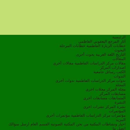
الرئيسية
أثار المرجع اليعقوبي الفاطمي
خطابات الزيارة الفاطمية
خطابات المرحلة
البحوث
التاريخ
اللغة العربية
بحوث أخرى
المقالات
مقالات مركز الدراسات الفاطمية
مقالات أخرى
اصدارات المركز
الكتب
رسائل جامعية
الندوات
ندوات مركز الدراسات الفاطمية
ندوات أخرى
المجلة
مجلة المركز
مجلات اخرى
مسابقات المركز
المسابقات
مسابقات أخرى
النشرة
نشرة المركز
نشرات اخرى
المؤتمرات
مؤتمرات مركز الدراسات الفاطمية
مؤتمرات أخرى
المزيد
اخبار ونشاطات
المكتبة
من نحن
المكتبة الصوتية
القسم العام
ارسل سؤالك
اتصل بنا