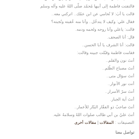
فالتفتت فاطمة إلى أبيها مًحمّد صلّى اللهُ عليه وآله وسلم
قالت يا أبَ: لا تُحامي عن ابن عمّك.. اتركني معه..
فقال علي: وكيف لا يتدخّل.. وأنا منه عُقبته ونُجبته؟
قالت: ياعلي وأنا روحه ولحمه ودمه.
قال: أنا الصحف.
قالت: أنا الشرف يا أبا الحسن..
فقامت فاطمة وقبّلت جبينه وقالت:
أنتَ نون والقلم..
أنتَ مصباح الظُلم..
أنتَ سؤال متى..
أنت نور الأنوار..
أنتَ سرّ الأسرار..
أنتَ آية الجبار.
أنتَ صاحبُ ذو الفقّار البتّار للأعمار..
أنتَ عليّ بن أبي طالب صلوات اللهُ وسلامهُ عليه.
التصنيفات :
المقالات
|
مقالات أخرى
تواصل معنا