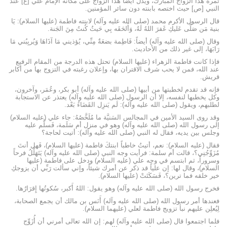
ثمرة هذا الزواج المبارك، ويدل أيضاً هذا الزواج على مكانة الإمام علي [ع] عند
النبي [ص] حيث اختصه بابنته دون سائر المؤمنين.
قال الرسول الأكرم محمد (صلى الله عليه وآله) لابنته فاطمة (عليها السلام): يَا
بنية مَن صَلَّى عَليكِ غَفرَ اللهُ لَهُ، وَأَلحَقَه بِي حَيثُ كُنتُ مِنَ الجَنة.
وقال (صلى الله عليه وآله) أيضاً: فَاطِمة بضعَةٌ مِنِّي، يُؤذيني مَا آذَاهَا وَيُريِبُني مَا
رَابَهَا، إلى غير ذلك من الأحاديث.
فإذا كانت فاطمة الزهراء (عليها السلام) تحتل هذه الدرجة من المقام الرفيع
عند الله، فمن لا يحب شرف الاقتران بها، وإعلان رغبته في التزوج بها من أكابر
قريش.
فإنه قد تقدم لخطبتها من أبيها (صلى الله عليه وآله) أبو بكر، وعُمَر، وآخرون،
وكل يخطبها لنفسه، إلا أن الرسول (صلى الله عليه وآله) يعتذر عن الاستجابة
لطلبهم، ويقول (صلى الله عليه وآله): لَم يَنزِل القَضَاءُ بَعْد.
وقد روى السيد الأمين في المجالس السَنيَّة ما مُلَخَّصُهُ: جاء علي (عليه السلام)
إلى رسول الله (صلى الله عليه وآله) وهو في منزل أم سَلَمة، فَسلَّم عليه
وجلس بين يديه، فقال له النبي (صلى الله عليه وآله): أتيت لحاجة؟
فقال (عليه السلام): نعم، أتيتُ خاطباً ابنتكَ فاطمة (عليها السلام)، فَهل أنتَ
مُزَوِّجُنِي؟، قالت أم سلمة: فرأيت وجه النبي (صلى الله عليه وآله) يَتَهَلَّلُ فرحاً
وسروراً، ثم ابتسم في وجه علي (عليه السلام) ودخل على فاطمة (عليها
السلام)، وقال لها: إن علياً قد ذكر عن أمرك شيئاً، وإني سألت رَبِّي أن يزوجكِ
خير خلقه فما ترين؟، فَسَكَتَتْ (عليها السلام).
فخرج رسول الله (صلى الله عليه وآله) وهو يقول: اللهُ أَكبر، سُكوتُها إِقرَارُها.
فعندها أمر رسول الله (صلى الله عليه وآله) أَنَس بن مالك أن يجمع الصحابة،
لِيُعلِن عليهم نبأ تزويج فاطمة لعلي (عليهما السلام).
فلما اجتمعوا قال (صلى الله عليه وآله) لهم: إن الله تعالى أمرني أن أُزَوِّج