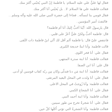
فقال لها عليٌّ علي عليه السلام: يا فاطمةَ إنّ النبي يُحبّني أكثرَ منك.
فقالت فاطمة علي ها السلام: لا.. بل يُحبّني أنا أكثر منك.
فقال قومي بنا لنسأله.. فجاءا إلى حضرة النبي صلى الله عليه وآله وسلم…
فالتفتَ أمير المؤمنين..
قال يارسولَ الله: أيّنا أحَبُّ إليكَ أنا أم فاطمة؟
قال: فاطمة أحَبُّ ولكنّ عليٌّ أعَزّ على قلبي..
فانتفض عليّ قال: يا فاطمة ألم أقل لك أنّي ابنُ فاطمةَ ذات التُقى.
قالت فاطمة: وأنا ابنةُ خديجة الكبرى.
فقال علي: أنا فخر اللوى.
فقالت فاطمة: أنا ابنة سدرة المنتهى.
قال علي: أنا ابن الصفا.
فقالت فاطمة: أنا ابنة مَن دنا فتدلّى وكان مِن ربّه كقاب قوسين أو أدنى.
فقال علي: أنا ولدت في المحل البعيد المرتقى.
فقالت فاطمة: وأنا زُوجتُ في المحل الاعلى.
فقال علي: أنا الشجاع الكمي.
فقالت فاطمة: وأنا ابنة أحمد النبي.
فقال علي: أنا شجرةٌ تخرج من طور سينين.
فقالت فاطمة: وأنا الشجرةُ التي تؤتي اُكلَها كلّ حين.