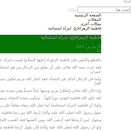
الصفحة الرئيسية
المقالات
مقالات أخرى
فاطمة الزهراء(ع)..امرأة استثنائية
فاطمة الزهراء(ع)..امرأة استثنائية
23 مارس، 2021
50
بالقطع واليقين فإن فاطمة الزهراء (عليها السلام) ليست امرأة عادي
فقد جرت سنة الله تعالى على أن يخلق من الرجال من هم استثنا
عمران.
وكما في الرجال كذلك في النساء، فقد اختار الله مريم لتكون سيدة
الله).
وإذا كان الله تعالى (يتقبّل) مريم وينبتها نباتاً حسناً وهي سيدة 
لقد خلق الله فاطمة لتؤدي دوراً إلهياً… وتكون سيدة النساء، ونمو
ولولا أن فاطمة (امرأة استثنائية) لما جعل الله رضاه معلقاً عل
يقول رسول الله (صلى الله عليه وآله): (رضا الله من رضا فاطمة 
ويقول: (من أرضاها فقد أرضى الله، ومن أغضبها فقد أغضب الله).
ولو أن رسول الله (صلى الله عليه وآله) كان يقول: (رضا فاطمة من