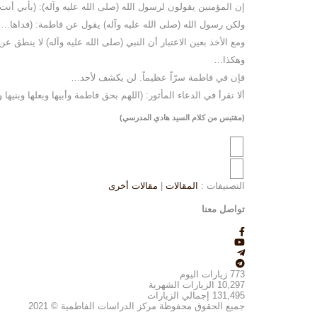
إن المؤمنين يقولون لرسول الله (صلى الله عليه وآله): (بأبي أنت
ولكن رسول الله (صلى الله عليه وآله) يقول عن فاطمة: (فداها… أ
ومع الأخذ بعين الاعتبار أن النبي (صلى الله عليه وآله) لا ينطق ع
وهكذا…
فإن في فاطمة سرّاً عظيماً. لن يكشف لأحد…
ألا نقرأ في الدعاء المأثور: (اللهم بحق فاطمة وأبيها وبعلها وب
(مقتبس من كلام السيد هادي المدرسي)
التصنيفات :
المقالات
|
مقالات أخرى
تواصل معنا
773
زيارات اليوم
10,297
الزيارات الشهرية
131,495
إجمالي الزيارات
جميع الحقوق محفوظة مركز الدراسات الفاطمية © 2021