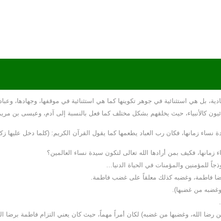
ة، بل هي استثنائية في جوهر تكوينها كما هي استثنائية في موقفها، وجهادها، وعبادتها
ئيون كالأنبياء، حيث يخلقهم بشكل مختلف كما فعل بالنسبة إلى آدم، وعيسى بن م
 نساء زمانها، فكان رب العباد يطعمها كما يقول القرآن الكريم: (كلما دخل عليها زك
نساء زمانها، فكيف بمن أرادها الله تعالى لتكون سيدة نساء العالمين؟
ذجاً للمؤمنين والمؤمنات في الحياة الدنيا…
ى رضا فاطمة، وغضبه كذلك معلقاً على غضب فاطمة.
وغضبه من غضبها).
 رضا الله، وغضبها من غضبه) لكان أمراً مهماً، حيث كان يعني التزام فاطمة برضا ا