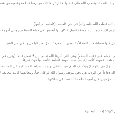
لى رضا فاطمة، وغضب الله على غضبها. فقال: رضا الله من رضا فاطمة وغضبه من غض
له (صلى الله عليه وآله) في حق فاطمة: (فاطمة أم أبيها).
اريخ الإسلام هنالك (أمومة) اعتبارية كان لها أهميتها في حياة المسلمين وهي أمومة نس
بل فيها ضمانة لاستقامة الأمة. وميزاناً لمعرفة الحق من الباطل والخير من الشر.
 الإمام علي (عليه السلام) وهي التي أمرها الله تعالى بأن لا تفعل قائلاً: (وقرن في
 هذه الأمومة كانت (عامة) بينما أمومة فاطمة خاصة بها دون غيرها.
(النبوة) في (الولاية) ويكشف الحق عن الباطل، ويجد الصراط المستقيم عن المتاهة، و
ه دفاعاً عن الولاية هي بحق موقف رسول الله لو كان حياً، ومخالفتها كانت مخالفة ل
ه) للمؤمنين، فإن أمومة فاطمة تكشف عن بطلانها.
أبيك: (فداك أولادي).