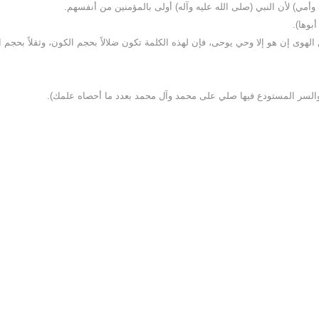
 وأمي) لأن النبي (صلى الله عليه وآله) أولى بالمؤمنين من أنفسهم.
بوها).
ن الهوى إن هو إلا وحي يوحى، فإن لهذه الكلمة تكون ضلالاً بحجم الكون، وثقلاً بحجم ا
نيها والسر المستودع فيها صلي على محمد وآل محمد بعدد ما أحصاه علمك).