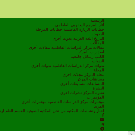
الرئيسية
أثار المرجع اليعقوبي الفاطمي
خطابات الزيارة الفاطمية
خطابات المرحلة
البحوث
التاريخ
اللغة العربية
بحوث أخرى
المقالات
مقالات مركز الدراسات الفاطمية
مقالات أخرى
اصدارات المركز
الكتب
رسائل جامعية
الندوات
ندوات مركز الدراسات الفاطمية
ندوات أخرى
المجلة
مجلة المركز
مجلات اخرى
مسابقات المركز
المسابقات
مسابقات أخرى
النشرة
نشرة المركز
نشرات اخرى
المؤتمرات
مؤتمرات مركز الدراسات الفاطمية
مؤتمرات أخرى
المزيد
اخبار ونشاطات
المكتبة
من نحن
المكتبة الصوتية
القسم العام
ار
×