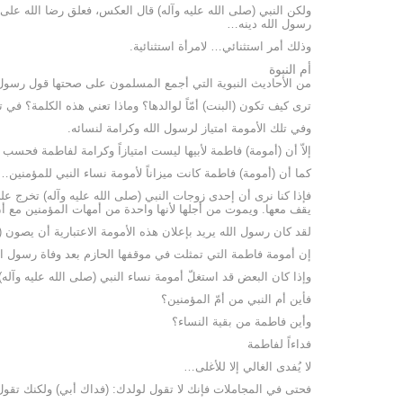
ولكن النبي (صلى الله عليه وآله) قال العكس، فعلق رضا الله ع
رسول الله دينه…
وذلك أمر استثنائي… لامرأة استثنائية.
أم النبوة
من الأحاديث النبوية التي أجمع المسلمون على صحتها قول رسول ال
ترى كيف تكون (البنت) أمّاً لوالدها؟ وماذا تعني هذه الكلمة؟ في ت
وفي تلك الأمومة امتياز لرسول الله وكرامة لنسائه.
إلاّ أن (أمومة) فاطمة لأبيها ليست امتيازاً وكرامة لفاطمة فحسب 
كما أن (أمومة) فاطمة كانت ميزاناً لأمومة نساء النبي للمؤمنين…
فإذا كنا نرى أن إحدى زوجات النبي (صلى الله عليه وآله) تخرج على
يقف معها. ويموت من أجلها لأنها واحدة من أمهات المؤمنين مع أن
لقد كان رسول الله يريد بإعلان هذه الأمومة الاعتبارية أن يصون 
إن أمومة فاطمة التي تمثلت في موقفها الحازم بعد وفاة رسول الل
وإذا كان البعض قد استغلّ أمومة نساء النبي (صلى الله عليه وآل
فأين أم النبي من أمّ المؤمنين؟
وأين فاطمة من بقية النساء؟
فداءاً لفاطمة
لا يُفدى الغالي إلا للأغلى…
فحتى في المجاملات فإنك لا تقول لولدك: (فداك أبي) ولكنك تقول ل