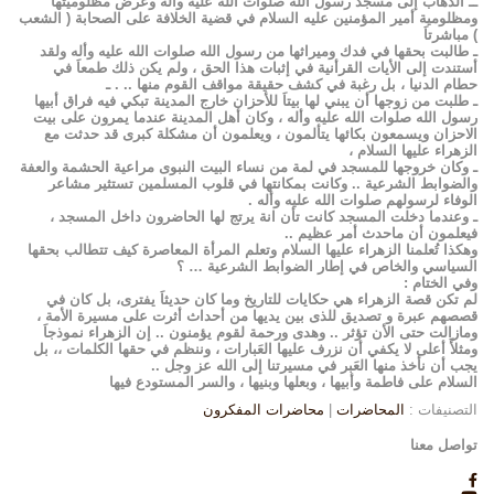
ــ الذهاب إلى مسجد رسول الله صلوات الله عليه وأله وعرض مظلوميتها
ومظلومية أمير المؤمنين عليه السلام في قضية الخلافة على الصحابة ( الشعب
) مباشرتاَ
ـ طالبت بحقها في فدك وميراثها من رسول الله صلوات الله عليه وأله ولقد
أستندت إلى الأيات القرأنية في إثبات هذا الحق ، ولم يكن ذلك طمعاَ في
حطام الدنيا ، بل رغبة في كشف حقيقة مواقف القوم منها .. . ـ
ـ طلبت من زوجها أن يبني لها بيتاَ للأحزان خارج المدينة تبكي فيه فراق أبيها
رسول الله صلوات الله عليه وأله ، وكان أهل المدينة عندما يمرون على بيت
الاحزان ويسمعون بكائها يتألمون ، ويعلمون أن مشكلة كبرى قد حدثت مع
الزهراء عليها السلام ،
ـ وكان خروجها للمسجد في لمة من نساء البيت النبوى مراعية الحشمة والعفة
والضوابط الشرعية .. وكانت بمكانتها في قلوب المسلمين تستثير مشاعر
الوفاء لرسولهم صلوات الله عليه وأله .
ـ وعندما دخلت المسجد كانت تأن انة يرتج لها الحاضرون داخل المسجد ،
فيعلمون أن ماحدث أمر عظيم ..
وهكذا تُعلمنا الزهراء عليها السلام وتعلم المرأة المعاصرة كيف تتطالب بحقها
السياسي والخاص في إطار الضوابط الشرعية … ؟
وفي الختام :
لم تكن قصة الزهراء هي حكايات للتاريخ وما كان حديثاَ يفترى، بل كان في
قصصهم عبرة و تصديق للذى بين يديها من أحداث أثرت على مسيرة الأمة ،
ومازالت حتى الأن تؤثر .. وهدى ورحمة لقوم يؤمنون .. إن الزهراء نموذجاَ
ومثلأَ أعلى لا يكفي أن نزرف عليها العَبارات ، وننظم في حقها الكلمات ،، بل
يجب أن نأخذ منها العَبر في مسيرتنا إلى الله عز وجل ..
السلام على فاطمة وأبيها ، وبعلها وبنيها ، والسر المستودع فيها
التصنيفات :
المحاضرات
|
محاضرات المفكرون
تواصل معنا