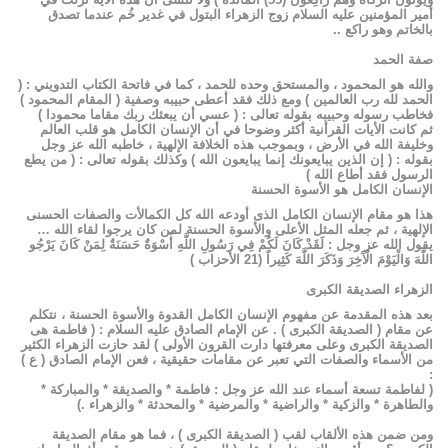
أمير المؤمنين عليه السلام زوج الزهراء البتول في غدير خُم عندما تصدق
بالخاتم وهو راكع ..
صفة الحمد
والله هو المحمود ، والمستحق وحده للحمد ، كما في فاتحة الكتاب التدويني : (
الحمد لله رب العالمين ) ومع ذلك فقد أعطى حبيبه وصفية ( المقام المحمود )
فخاطب رسوله وحبيبه بقوله تعالى : ( عسي أن يبعثك ربك مقاما محمودا )
ثم كانت الأيات القرأنية أكثر وضوحا في أن الإنسان الكامل هو قلب العالم
وخليفة الله في الأرض ، وبموجب هذه الخلافة الإلهية ، خاطبه الله عز وجل
بقوله : ( إن الذين يبايعونك إنما يبايعون الله ) وكذلك بقوله تعالى : ( من يطع
الرسول فقد أطاع الله )
الإنسان الكامل هو الأسوة الحسنة
هذا هو مقام الإنسان الكامل الذى أودعه الله كل الكمالأت والصفات الحسنى
الإلهية ، ثم جعله المثل الأعلى والأسوة الحسنة لمن كان يرجوا لقاء الله …
يقول الله عز وجل : لَقَدْ كَانَ لَكُمْ فِي رَسُولِ اللَّهِ أُسْوَةٌ حَسَنَةٌ لِمَنْ كَانَ يَرْجُو
اللَّهَ وَالْيَوْمَ الْآَخِرَ وَذَكَرَ اللَّهَ كَثِيراً (21 الأحزاب )
الزهراء الصديقة الكبرى
بعد هذه المقدمة عن مفهوم الإنسان الكامل القدوة والأسوة الحسنة ، نتكلم
عن مقام ( الصديقة الكبرى ) . عن الإمام الصادق عليه السلام : ( فاطمة هى
الصديقة الكبرى وعلى معرفتها دارت القرون الأولى ) لقد حازت الزهراء الكثير
من الأسماء والصفات التي تعبر عن مقامات حقيقية ، فعن الإمام الصادق ( ع )
:
( لفاطمة تسعة أسماء عند الله عز وجل : فاطمة * والصديقة * والمباركة *
والطاهرة * والزكية * والراضية * والمرضية * والمحدثة * والزهراء .)
ومن ضمن هذه الألقاب لقب ( الصديقة الكبرى ) ، فما هو مقام الصديقة