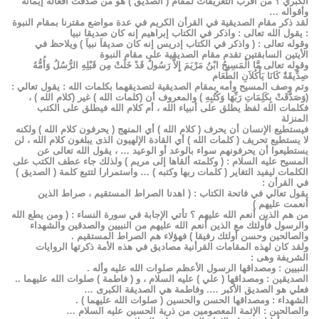
الكبري ؟ من أقرب التعريفات لمقام ( الصديق ) هو من صدقت أفعاله إيمانه
وأقواله …
لقد ذكر مقام الصديقية في القرأن الكريم في عدة مواضع مقترنا بمقام النبوة
: يقول الله تعالى : واذكر في الكتاب إبراهيم إنه كان صديقا نبيا
وقوله تعالى : ( واذكر في الكتاب إدريس إنه كان صديقاَ نبياَ ) ويلاحظ في
الأيتين السابقتين تقدم مقام الصديقية على مقام النبوة
وقوله تعالى مَّا الْمَسِيحُ ابْنُ مَرْيَمَ إِلاَّ رَسُولٌ قَدْ خَلَتْ مِن قَبْلِهِ الرُّسُلُ وَأُمُّهُ
صِدِّيقَةٌ كَانَا يَأْكُلاَنِ الطَّعَام
وتم وصف المسيح وأمه بمقام الصديقية لتصديقهما بكلمات الله : يقول تعالي :
(وَصَدَّقَتْ بِكَلِمَاتِ رَبِّهَا وَكُتُبِهِ ) والمعروف أن (كلمات الله ) غير (كلام الله ) ،
فكلمات الله لفظ يطلق على أنبياء الله ، أم كلام الله فيطلق على الكتب
المنزلة
فيستطيع الإنسان أن يحرف ( كلام الله ) أي المنهج ( يحرفون كلام الله ) ولكنه
لا يستطيع تحريف ( كلمات الله ) أي القادة الإلهيون الذى يبلغون كلام الله ، لن
يستطيعوا أن يحرفونهم سواء بالوعد أو الوعيد … ، يقول الله تعالى عن
المسيح عليه السلام : ( وكلمته ألقاها إلى مريم ) ولذلك جاء عطف الكتب على
الكلمات ليفيد التغاير ( كلمات ربها وكتبه ) … واستمرارا لتتبع كلمة ( الصديق )
في القرأن :
يقول تعالي في فاتحة الكتاب : ( اهدنا الصراط المستقيم ، صراط الذين
أنعمت عليهم )
من هم الذين أنعم الله عليهم ؟ تأتي الإجابة في سورة النساء : ( ومن يطع الله
والرسول فأولئك مع الذين أنعم الله عليهم من النبيين والصدقين والشهداء
والصالحين وحسن أولئك رفيقا ) فهؤلاء هم الصراط المستقيم .
ولقد كان لهذه المقامات القرأنية مصاديق في هذه الأمة ذكرتها الروايات
الشريفة وهى :
النبيين : ومصداقها الرسول الأعظم صلوات الله عليه وأله .
الصديقين : ومصداقها ( علي ) عليه السلام ، و ( فاطمة ) صلوات الله عليهما ..
فعلي هو الصديق الأكبر …. وفاطمة هي الصديقة الكبرى …
الشهداء : ومصداقها الحسن والحسين ( صلوات الله عليهما ) .
والصالحين : الإئمة المعصومين من ذرية الحسين عليه السلام …