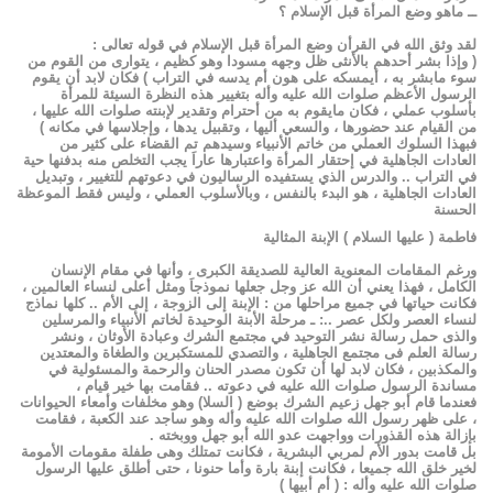
ــ ماهو وضع المرأة قبل الإسلام ؟
لقد وثق الله في القرأن وضع المرأة قبل الإسلام في قوله تعالى :
( وإذا بشر أحدهم بالأنثى ظل وجهه مسودا وهو كظيم ، يتوارى من القوم من
سوء مابشر به ، أيمسكه على هون أم يدسه في التراب ) فكان لابد أن يقوم
الرسول الأعظم صلوات الله عليه وأله بتغيير هذه النظرة السيئة للمرأة
بأسلوب عملي ، فكان مايقوم به من أحترام وتقدير لإبنته صلوات الله عليها ،
من القيام عند حضورها ، والسعي أليها ، وتقبيل يدها ، وإجلاسها في مكانه )
فبهذا السلوك العملي من خاتم الأنبياء وسيدهم تم القضاء على كثير من
العادات الجاهلية في إحتقار المرأة واعتبارها عاراَ يجب التخلص منه بدفنها حية
في التراب .. والدرس الذي يستفيده الرساليون في دعوتهم للتغيير ، وتبديل
العادات الجاهلية ، هو البدء بالنفس ، وبالأسلوب العملي ، وليس فقط الموعظة
الحسنة
فاطمة ( عليها السلام ) الإبنة المثالية
ورغم المقامات المعنوية العالية للصديقة الكبرى ، وأنها في مقام الإنسان
الكامل ، فهذا يعني أن الله عز وجل جعلها نموذجاَ ومثل أعلى لنساء العالمين ،
فكانت حياتها في جميع مراحلها من : الإبنة إلى الزوجة ، إلى الأم .. كلها نماذج
لنساء العصر ولكل عصر ..: ـ مرحلة الأبنة الوحيدة لخاتم الأنبياء والمرسلين
والذى حمل رسالة نشر التوحيد في مجتمع الشرك وعبادة الأوثان ، ونشر
رسالة العلم فى مجتمع الجاهلية ، والتصدي للمستكبرين والطغاة والمعتدين
والمكذبين ، فكان لابد لها أن تكون مصدر الحنان والرحمة والمسئولية في
مساندة الرسول صلوات الله عليه في دعوته .. فقامت بها خير قيام ،
فعندما قام أبو جهل زعيم الشرك بوضع ( السلا) وهو مخلفات وأمعاء الحيوانات
، على ظهر رسول الله صلوات الله عليه وأله وهو ساجد عند الكعبة ، فقامت
بإزالة هذه القذورات وواجهت عدو الله أبو جهل ووبخته .
بل قامت بدور الأم لمربي البشرية ، فكانت تمتلك وهى طفلة مقومات الأمومة
لخير خلق الله جميعا ، فكانت إبنة بارة وأما حنونا ، حتى أطلق عليها الرسول
صلوات الله عليه وأله : ( أم أبيها )