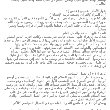
العالم ..
يقول الأمام الخميني ( قدس ) :
( إن المرأة كالقرأن وظيفته تربية الإنسان )
وإن كنا نريد أن نجعل الزهراء هى المثل الأعلى للأمومة فإن القرأن الكريم هو
صورة تدوينية للمعصومين … كما وصفت إحدى زوجات الرسول صلوات الله
عليه وأله ، بأنه كان خلقه القرأن ، فعلينا بالعودة للقرأن قراءة وفهما وتدبرا
وتفكرا ..
فاطمة عليها السلام والعمل العام
لقد كانت الزهراء عليها السلام عالمة غير معلمة ، وكانت أقرب الناس لمعلم
البشرية الأول صلوات الله عليه وأله ، وفي بيتها كان مهبط الوحي ، فكان عندها
علماَ جماَ لم تبخل على نساء المهاجرين والأنصار به ، فكانت تفتح بيتها
لاستقبالهن والجواب على الأسئلة التى يطرحونها ، فلقد ورد : ومن ذلك إن
امرأة جاءت تسألها مسائل علمية فأجابتها عن سؤالها الأول وظلت المرأة
تسأل حتى بلغت اسئلتها العشرة ثم خجلت من الكثرة فقالت{لا أشق عليك
يابنة رسول الله. فقالت فاطمة: هاتي وسلي ما بدا لك. إني سمعت ابي يقول:
إن علماء أمتي يحشرون فيخلع عليهم من الكرامات على كثرة علومهم وجدهم
في إرشاد عباد الله}
الزهراء ( ع ) والعمل السياسي
إن مدرسة أهل البيت عليهم السلام الزهرائية قد دخلت السياسة من أوسع
أبوابها ، أي من الصراع على المنصب الأول في الدولة الإسلامية ، وهو منصب
الخلافة ، فبعد وفاة الرسول الأعظم صلوات الله عليه ، وابتعاد الأمة عن وصيه
أمير المؤمنين على عليه السلام ، وماحصل حينها من أحداث وفواجع جرت على
الزهراء وعلى أمير المؤمنين على ع ، قامت وتصدت ودافعت عن حق على
عليه السلام بأقصي مايمكن أن تقوم به أمرأة في العمل السياسي ، والذى
كان في الحقيقة عمل ديني .
ويمكن أن نلخص خصائص التحرك الفاطمى في المجال السياسي كالأتى :