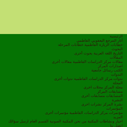
الرئيسية
أثار المرجع اليعقوبي الفاطمي
خطابات الزيارة الفاطمية
خطابات المرحلة
البحوث
التاريخ
اللغة العربية
بحوث أخرى
المقالات
مقالات مركز الدراسات الفاطمية
مقالات أخرى
اصدارات المركز
الكتب
رسائل جامعية
الندوات
ندوات مركز الدراسات الفاطمية
ندوات أخرى
المجلة
مجلة المركز
مجلات اخرى
مسابقات المركز
المسابقات
مسابقات أخرى
النشرة
نشرة المركز
نشرات اخرى
المؤتمرات
مؤتمرات مركز الدراسات الفاطمية
مؤتمرات أخرى
المزيد
اخبار ونشاطات
المكتبة
من نحن
المكتبة الصوتية
القسم العام
ارسل سؤالك
اتصل بنا