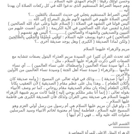
وحسن أولئك رفيقا : الإمام المهدي عليه السلام …
وهم جميعاَ الصراط المستقيم الذى ندعوا الله في كل ركعات الصلاة أن يهدنا
إليه …
أليس الصراط المستقيم يتجلي في حديث التمسك بالثقلين …؟
أليس الصلاة عليهم في التشهد لأنهم طريق المعراج إلى الله …
أليس قولنا في التشهد في الصلاة : ( السلام علينا وعلى عباد الله الصالحين )
إشارة لنفس عباد الله الصالحين في الأية الكريمة : ( الذين أنعمت عليهم من
النبيين والصديقين والشهداء والصالحين )………..؟ أليس هم نفسهم (
الصالحين ) في دعوة يوسف عليه السلام : تَوَفَّنِي مُسْلِمًا وَأَلْحِقْنِي بِالصَّالِحِينَ
( ولكن لماذا الصديقة ( الكبرى ) وهل يوجد صديقة أخرى ..؟
مريم والزهراء عليهما السلام
لقد تحدث القرأن كثيرا عن السيدة مريم العذراء البتول بصفات تتشابه مع
الصفات التي ذكرت للزهراء عليها السلام ، مثل :
1 ـ أنها سيدة نساء العالمين ( واصطفاك على نساء العالمين ) … أي نساء
عالمها …والزهراء ( سيدة نساء أهل الجنة ) وسيدة نساء العالمين من الأولين
والأخرين …
2 ـ أنها ( صديقة ) …. وذلك في قوله تعالى عن المسيح : ( وأمه صديقة كان
يأكلان الطعام ) .. وهذا يدل على عظم مقام ( الصديقية ) لأن التعقيب بكانا
يأكلان الطعام إيحاء بان مقام الصديقية مقام روحاني ، كما تم وصف الأنبياء
بقوله تعالى : ( إنما أنا بشر مثلكم يوحي إليه ) فلما كانت مريم شبيهة الزهراء
عليهما السلام هي صديقة بنص القرأن ولذلك فأن الصديقة الكبرى هى فاطمة
عليها السلام ..
3 ـ ولو قيل أن مريم عليها السلام هى أم رسول من رسل أولي العزم وهو
المسيح عليه السلام ، ففاطمة أيضا أم معنوية لخاتم الانبياء وسيد المرسلين
صلوات الله عليه وأله .. فهي ( أم أبيها )
القسم الثاني
***********
الزهراء المثل الاعلى للمرأة المعاصرة