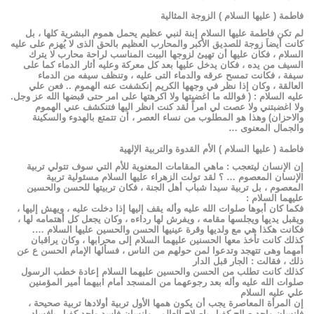
فاطمة ( عليها السلام ) الزوجة المثالية
لم تكن فاطمة عليها السلام إبنة لنبي عظيم يحمل هموم البشرية كلها ، بل
كانت أيضاَ زوجة للصديق الأكبر والمحارب العظيم بالحق الذى لا يُهزم على عليه
السلام ، فكان عليها أن تهيئ لزوجها البيت المناسب لراحة محارب لا يترك
السيف من يده ، فكان يدخل عليها بعد كل معركة وعليه أثار الدماء كما على
سيفة ، فكانت تمسح عرقه والدماء التى عليه ، وتنظف سيفه من الدماء
العالقة ، وكان إذا نظر في وجهها الكريم إنكشفت عنه الهموم .. فعن علي
عليه السلام : ( فوالله ما اغضبتها ولا اكرهتها على امر حتى قبضها الله عز وجل.
ولا اغضبتني ولا عصت لي امراً لقد كنت انظر اليها فتنكشف عني الهموم
والاحزان) وهذا هو المطلوب من نساء العصر ، أن تتمتع بالهدوء والسكينة
والجمال المعنوى …
فاطمة ( عليها السلام ) الأم القدوة والتربية الإلهية
إن الإنسان ليتعجب : ماهي المقامات المعنوية للأم التي سوف تتولي تربية
الإنسان المعصوم … ؟ لقد تولت الزهراء عليها السلام مسئولية تربية
المعصوم ، بل تربية سيدا شباب أهل الجنة ، فكان تربيتها للحسن والحسين
عليهما السلام :
فكما كان أبوها صلوات الله عليه وأله يقف إليها إذا دخلت عليه ، ويهش إليها ،
ويقبل يديها ويجلسها مقامه ، ويفرش لها رداءه ، وكان يجعل كل أهتمامه لها ،
فكانت هكذا هي مع ولديها وقرة عينيها الحسن والحسين عليها السلام ….
كذلك كانت تأخذ معها الحسنين عليهما السلام إلى محرابها ، وكان يراقبان
أمهما وهى تتهجد وتدعوا لمن حولهم من الناس ، فسألها الإمام الحسن ع عن
ذلك ، فقالت : الجار قبل الدار
كذلك كانت تطلب من الحسن والحسين عليهما السلام إعادة خطب الرسول
صلوات الله عليه وأله بعد رجوعهما من المسجد أمام ابيهما أمير المؤمنين
علي عليه السلام
إن المرأة المعاصرة يجب أن يكون همها الأول تربية أولادها تربية صحيحة ،
فإنسان واحد صالح كفيل بإصلاح العالم ، وإنسان فاسد واحد كفيل بإفساد