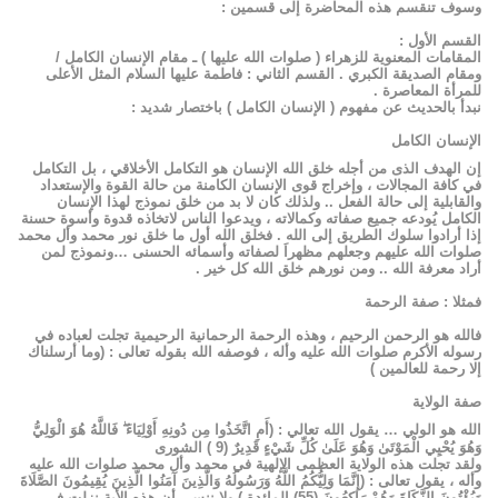
وسوف تنقسم هذه المحاضرة إلى قسمين :
القسم الأول :
المقامات المعنوية للزهراء ( صلوات الله عليها ) ـ مقام الإنسان الكامل /
ومقام الصديقة الكبري . القسم الثاني : فاطمة عليها السلام المثل الأعلى
للمرأة المعاصرة .
نبدأ بالحديث عن مفهوم ( الإنسان الكامل ) باختصار شديد :
الإنسان الكامل
إن الهدف الذى من أجله خلق الله الإنسان هو التكامل الأخلاقي ، بل التكامل
في كافة المجالات ، وإخراج قوى الإنسان الكامنة من حالة القوة والإستعداد
والقابلية إلى حالة الفعل .. ولذلك كان لا بد من خلق نموذج لهذا الإنسان
الكامل يُودعه جميع صفاته وكمالاته ، ويدعوا الناس لاتخاذه قدوة وأسوة حسنة
إذا أرادوا سلوك الطريق إلى الله . فخلق الله أول ما خلق نور محمد وأل محمد
صلوات الله عليهم وجعلهم مظهراَ لصفاته وأسمائه الحسنى …ونموذج لمن
أراد معرفة الله .. ومن نورهم خلق الله كل خير .
فمثلا : صفة الرحمة
فالله هو الرحمن الرحيم ، وهذه الرحمة الرحمانية الرحيمية تجلت لعباده في
رسوله الأكرم صلوات الله عليه وأله ، فوصفه الله بقوله تعالى : (وما أرسلناك
إلا رحمة للعالمين )
صفة الولاية
الله هو الولي … يقول الله تعالي : (أَمِ اتَّخَذُوا مِن دُونِهِ أَوْلِيَاءَ ۖ فَاللَّهُ هُوَ الْوَلِيُّ
وَهُوَ يُحْيِي الْمَوْتَىٰ وَهُوَ عَلَىٰ كُلِّ شَيْءٍ قَدِيرٌ (9 ) الشورى
ولقد تجلت هذه الولاية العظمى الإلهية في محمد وأل محمد صلوات الله عليه
وأله ، يقول تعالى : (إِنَّمَا وَلِيُّكُمُ اللَّهُ وَرَسُولُهُ وَالَّذِينَ آمَنُوا الَّذِينَ يُقِيمُونَ الصَّلَاةَ
وَيُؤْتُونَ الزَّكَاةَ وَهُمْ رَاكِعُونَ (55) المائدة ) ولا ننسى أن هذه الأية نزلت في