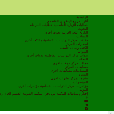
الرئيسية
أثار المرجع اليعقوبي الفاطمي
خطابات الزيارة الفاطمية
خطابات المرحلة
البحوث
التاريخ
اللغة العربية
بحوث أخرى
المقالات
مقالات مركز الدراسات الفاطمية
مقالات أخرى
اصدارات المركز
الكتب
رسائل جامعية
الندوات
ندوات مركز الدراسات الفاطمية
ندوات أخرى
المجلة
مجلة المركز
مجلات اخرى
مسابقات المركز
المسابقات
مسابقات أخرى
النشرة
نشرة المركز
نشرات اخرى
المؤتمرات
مؤتمرات مركز الدراسات الفاطمية
مؤتمرات أخرى
المزيد
اخبار ونشاطات
المكتبة
من نحن
المكتبة الصوتية
القسم العام
ار
×