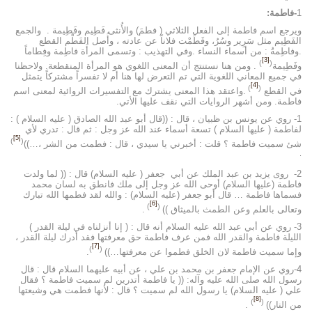
1
-فاطمة:
ويرجع اسم فاطمة إلى الفعل الثلاثي ( فطمَ) والأُنثى فَطِيم وفَطِيمة . والجمع
الفَطِيم مثل سَرِير وسُرُ، وفَطَمْت فلاناً عن عادته ، وأُصل الفَطْم القطع
.وفاطِمةُ : من أسماء النساء .وفي التهذيب : وتسمى المرأَة فاطِمة وفِطاماً
[3]
)
(
وفَطِيمة
. ومن هنا نستنتج أن المعنى اللغوي هو المرأة المنقطعة. ولاحظنا
في جميع المعاني اللغوية التي تم التعرض لها هنا أم لا تفسراً مشتركاً يتمثل
[4]
)
(
في القطع
.واعتقد هذا المعنى يشترك مع التفسيرات الروائية لمعنى اسم
فاطمة. ومن أشهر الروايات التي نقف عليها الأتي.
1- روي عن يونس بن ظبيان ، قال : ((قال أبو عبد الله الصادق ( عليه السلام ) :
لفاطمة ( عليها السلام ) تسعة أسماء عند الله عز وجل : ثم قال : تدري لأي
[5]
)
(
شئ سميت فاطمة ؟ قلت : أخبرني يا سيدي ، قال : فطمت من الشر ،…))
.
2- روى يزيد بن عبد الملك عن أبي جعفر ( عليه السلام) قال : (( لما ولدت
فاطمة (عليها السلام) أوحى الله عز وجل إلى ملك فانطق به لسان محمد
فسماها فاطمة … قال أبو جعفر (عليه السلام) : والله لقد فطمها الله تبارك
[6]
)
(
وتعالى بالعلم وعن الطمث بالميثاق ))
.
3- روي عن أبي عبد الله عليه السلام أنه قال : ( إنا أنزلناه في ليلة القدر )
الليلة فاطمة والقدر الله فمن عرف فاطمة حق معرفتها فقد أدرك ليلة القدر ،
[7]
)
(
وإما سميت فاطمة لان الخلق فطموا عن معرفتها…))
.
4-روي عن الإمام جعفر بن محمد بن علي ، عن أبيه عليهما السلام قال : قال
رسول الله صلى الله عليه وآله: (( يا فاطمة أتدرين لم سميت فاطمة ؟ فقال
علي ( عليه السلام) يا رسول الله لم سميت ؟ قال : لأنها فطمت هي وشيعتها
[8]
)
(
من النار))
.