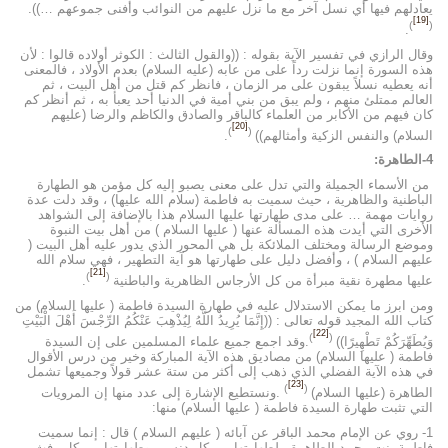
يعادلهم فيها أي نسل آخر مع ما نزل عليهم من النوائب وأفنى جموعهم …)).
[19]
)
(
.
وقال الرازي في تفسير الآية بقوله : ((والقول الثالث : الكوثر أولاده قالوا : لأن
هذه السورة إنما نزلت رداً على من عابه (عليه السلام) بعدم الأولاد ، فالمعنى
أنه يعطيه نسلاً يبقون على مر الزمان ، فانظر كم قتل من أهل البيت ، ثم
العالم ممتلئ منهم ، ولم يبق من بني أمية في الدنيا أحد يعبأ به ، ثم أنظر كم
كان فيهم من الأكابر من العلماء كالباقر والصادق والكاظم والرضا (عليهم
[20]
)
(
السلام) والنفس الزكية وأمثالهم))
.
4-الطاهرة:
من الأسماء الجميلة والتي تدل على معنى يصبو إليه كل مؤمن هو الطهارة
الباطنية والظاهرية ، حيث سميت به فاطمة (سلام الله عليها) ، وقد دلت عدة
روايات مهمة … على مدى طهارتها عليها السلام هذا بالإضافة إلى الشواهد
الأخرى التي أيدت هذه المسألة عنها ( عليها السلام ) من أهل بيت النبوة
وموضع الرسالة ومختلف الملائكة بل هي المحور الذي يدور عليه أهل البيت (
عليهم السلام ) ، وأفضل دليل على طهارتها هو آية التطهير ، فهي سلام الله
[21]
)
(
عليها مطهرة نقية مبرأة من كل الأرجاس الظاهرية والباطنية
.
ومن ابرز ما يمكن الاستدلال عليه في طهارة السيدة فاطمة ( عليها السلام) من
كتاب الله المجيد قوله تعالى : ((إِنَّمَا يُرِيدُ اللَّهُ لِيُذْهِبَ عَنْكُمُ الرِّجْسَ أَهْلَ الْبَيْتِ
[22]
)
(
وَيُطَهِّرَكُمْ تَطْهِيرًا))
.وقد اجمع جميع علماء المسلمين على إن السيدة
فاطمة ( عليها السلام) من مصاديق هذه الآية المباركة وخير من درس الأقوال
في هذه الآية الفضلي الذي ذهب إلى أكثر من ستة عشر قولاً وجميعها تشمل
[23]
)
(
الطاهرة (عليها السلام)
.ونستطيع الإشارة إلى عدد منها إن المرويات
التي تثبت طهارة السيدة فاطمة ( عليها السلام) منها:
1- روي عن الإمام محمد الباقر عن آبائه ( عليهم السلام ) قال : إنما سميت
فاطمة بنت محمد الطاهرة ، لطهارتها من كل دنس ، وطهارتها من كل رفث ،