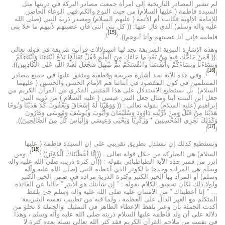
لم تشير المصادر التاريخية إلى امرأة جمعت مصادر البركة في ذريتها مثل
السيدة فاطمة ( عليها السلام) من حيث النوع والكم،فهي الوعاء الحاضن
للإمامة الإلهية فكانت أم الأئمة ( عليهم السلام) ومصدر ذرية النبي (صلى الله
عليه واله وسلم) الذي قال عنها: (( كل بنى أنثى فان عصبتهم لأبيهم ما خلا بنى
[15]
)
(
فاطمة فإني أنا عصبتهم وأنا أبوهم)).
.
وهذه الإشارة النبوية الشريفة نجد لها استدلالات قرآنية شريفة في قوله تعالى
:(( فَمَنْ حَاجَّكَ فِيهِ مِنْ بَعْدِ مَا جَاءَكَ مِنَ الْعِلْمِ فَقُلْ تَعَالَوْا نَدْعُ أَبْنَاءَنَا وَأَبْنَاءَكُمْ
وَنِسَاءَنَا وَنِسَاءَكُمْ وَأَنْفُسَنَا وَأَنْفُسَكُمْ ثُمَّ نَبْتَهِلْ فَنَجْعَلْ لَعْنَةَ اللَّهِ عَلَى الْكَاذِبِينَ)).
[16]
)
(
. وفي هذه الآية نجد أشارة صريحة وقطعية ومتفق عليها في جميع مصادر
المسلمين في كون المقصود في أبنائنا هم الإمام الحسن والحسين ( عليهما
السلام). بل نستطيع الاستدلال على هذا المتبنى الفكري من القرآن الكريم من
جعل ابن البنت ابنا ومثال جعل النبي عيسى ( عليه السلام ) من ذريه النبي
إبراهيم (عليه السلام) بقوله تعالى : (( وَوَهَبْنَا لَهُ إِسْحَاقَ وَيَعْقُوبَ كُلًّا هَدَيْنَا وَنُوحًا
هَدَيْنَا مِنْ قَبْلُ وَمِنْ ذُرِّيَّتِهِ دَاوُودَ وَسُلَيْمَانَ وَأَيُّوبَ وَيُوسُفَ وَمُوسَى وَهَارُونَ
وَكَذَلِكَ نَجْزِي الْمُحْسِنِينَ * وَزَكَرِيَّا وَيَحْيَى وَعِيسَى وَإِلْيَاسَ كُلٌّ مِنَ الصَّالِحِينَ)).
[17]
)
(
.
ونستطيع كذلك إن نستدل بطريق تقريبي على إن السيدة فاطمة ( عليها
[18]
)
(
السلام) هي المباركة من خلال قوله تعالى : ((إِنَّا أَعْطَيْنَاكَ الْكَوْثَرَ))
. ومن
ابزر من فسر هذه الآية الطباطبائي بقوله : ((ان كثرة ذريته صلى الله عليه وآله
وسلم هي المراده وحدها با لكوثر الذي أعطيه النبي (صلى الله عليه وآله
وسلم) أو المراد بها الخير الكثير وكثرة الذرية مراده في ضمن الخير الكثير
ولولا ذلك لكان تحقيق الكلام بقوله : ” إن شانئك هو الأبتر ” خاليا عن الفائدة
… ” إنا أعطيناك ” من الامتنان عليه صلى الله عليه وآله وسلم جئ بلفظ
المتكلم مع الغير الدال على العظمة ، ولما فيه من تطييب نفسه الشريفة
أكدت الجملة بأن وعبر بلفظ الإعطاء الظاهر في التمليك والجملة لا تخلو من
دلالة على أن ولد فاطمة عليها السلام ذريته صلى الله عليه وآله وسلم ، وهذا
في نفسه من ملاحم القرآن الكريم فقد كثر الله تعالى نسله بعده كثرة لا