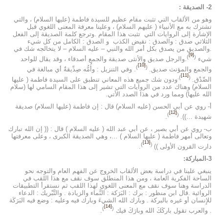
2- الصديقة :
وهو من الألقاب التي تثبت مقام عظيم للسيدة فاطمة (عليها السلام) ، والتي
تشترك به مع الأنبياء ( عليهم السلام) ، وعلينا معرفة المعنى اللغوي قبل
الإشارة إلى الروايات التي تثبت هذا المقام .وترجع كلمة الصديقة إلى الفعل
الثلاثي صدق : والصدق : نقيض الكذب و الصدق : الكامل من كل شيء
.والصديق من يصدق بكل أمر الله والنبي – عليه السلام – لا يتخالجه شك في
[9]
)
(
شيء
.والرجل صديق والأنثى صديقة والجمع أصدقاء ، وقد يقال للواحد
[10]
)
(
والجمع والمؤنث صديق.
. وفي التنزيل : وأُمُّه صِدِّيقةٌ أي مبالغة في
[11]
).
(
الصِّدْق.
ودون شك جميع هذه المعاني تنطبق على السيدة فاطمة ( عليها
السلام) وهناك عدد من الروايات التي تشير إلى هذا المقام السامي لها (سلام
الله عليها) ومما ورد في هذا الصدد الأتي.
أ- روي عن أبي الحسن (عليه السلام) قال : إن فاطمة (عليها السلام) صديقة
[12]
)
(
شهيدة …)).
.
ب- روي عن أبي بصير ، عن أبي عبد الله ( عليه السلام ) قال : (( إن الله تبارك
وتعالى أمهر فاطمة ( عليها السلام ) …، وهي الصديقة الكبرى ، وعلى معرفتها
[13]
)
(
دارت القرون الأولى ))
.
3-المباركة:
ينبغي علينا في دراسة بعض الألقاب الخروج عن الفهم العام والتوجه نحو
الساحة الفكرية العامة ، ومن هذا المنطلق سوف نقف مع هذا اللقب في
الدراسة وهنا سوف نقف مع المعنى اللغوي لهذا اللقب ثم نستقرأ التطبيقات
الروائية .قال ابن منظور : برك : البَرَكة : النَّماء والزيادة . والتَّبْريك : الدعاء
للإِنسان أو غيره بالبركة . وبارك الله الشيءَ وبارك فيه وعليه : وضع فيه البَرَكَة
[14]
)
(
. والعرب تقول باركَكَ الله وبارَكَ فيك
.