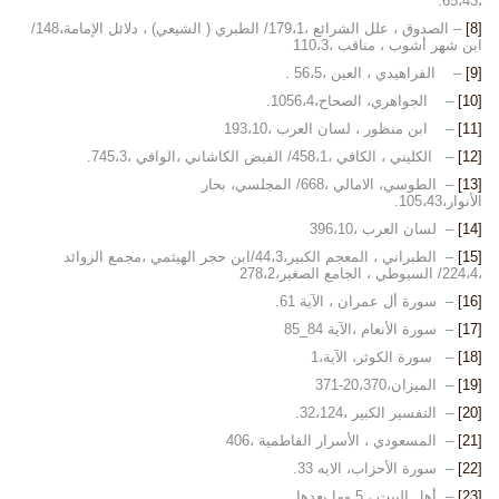
،65،43.
[8]
– الصدوق ، علل الشرائع ،179،1/ الطبري ( الشيعي) ، دلائل الإمامة،148/
ابن شهر أشوب ، مناقب ،110،3
[9]
– الفراهيدي ، العين ،56،5 .
[10]
– الجواهري، الصحاح،1056،4.
[11]
– ابن منظور ، لسان العرب ،193،10
[12]
– الكليني ، الكافي ،458،1/ الفيض الكاشاني ،الوافي ،745،3.
[13]
– الطوسي، الامالي ،668/ المجلسي، بحار
الأنوار،105،43.
[14]
– لسان العرب ،396،10
[15]
– الطبراني ، المعجم الكبير،44،3/ابن حجر الهيثمي ،مجمع الزوائد
،224،4/ السيوطي ، الجامع الصغير،278،2
[16]
– سورة أل عمران ، الآية 61.
[17]
– سورة الأنعام ،الآية 84_85
[18]
– سورة الكوثر، الآية،1
[19]
– الميزان،20،370-371
[20]
– التفسير الكبير ،32،124.
[21]
– المسعودي ، الأسرار الفاطمية ،406
[22]
– سورة الأحزاب، الايه 33.
[23]
– أهل البيت ، 5 وما بعدها.