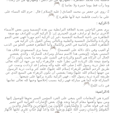
[24]
)
(
وما رأت قط يوما حمرة ولا نفاسا )).
.
2- روي عن جعفر بن محمد الصادق ( عليه السلام ) قال : حرم الله النساء على
[25]
)
(
علي ما دامت فاطمة حية لأنها طاهرة )).
.
5-الزكية :
يرى بعض الباحثين بعدية العلاقة الترابطية بين هذه التسمية وبين بعض الأسماء
الأخرى ترابط أو ترادف، فيرى الحيدري إن: (( الزكية أقرب للترادف مع صفة
الطاهرة من ناحية السلامة النفسية ،غير إن الزكية أعم مورداً فهي تعني النمو
والزيادة والتكامل النفسية والقلبية وبالتالي يمكن القول بأن الزكية هي
الطاهرة القلب والنامية في الخير والكمال وأما الطاهرة فتعني الخلو من الذنب
[26]
)
(
أو العيب وفي ذلك دلالة على العصمة))
. بينما يرى المسعودي خلاف هذا
المتبنى بقوله: ((ومعنى هذا الاسم مماثل ومرادف للمباركة ، والذي يقتضي
الحال أن الزكاة هي النمو والزيادة في الشئ على وجه ما بحيث يكون ذا أثر
واضح نتيجة تلك الزيادة التي تطرأ عليه ، فالزهراء زكية من جهة أن الله تعالى
قد جعل ذرية رسول الله ( صلى الله عليه وآله وسلم ) قد ازدادت ونمت عن
طريق الرحم الطاهر للزهراء (سلام الله عليها)، فلقد كثر وبانت ذرية الرسول
من جهتها (سلام الله عليها) وهذا يقتضي أن تكون الزهراء هي المنبع الذي عن
طريقه كثرة ذرية رسول الله ، فهي الزكية بكثرة بركتها على شيعتها …
المباركة فإنه كما هي مباركة فهي زكية بسبب إخلاصها وحبها لله تعالى تفانيها
[27]
)
(
في ذات الله))
.
6-
الراضية:
كثيرة هي المقامات التي ينبغي على الفرد المؤمن السير نحوها للوصول إليها
ومن بينها وأهمها مقام الرضا ونجد هناك بعض الإشارات القرآنية التي تشير
إليه في قوله تعالى: (( وَالسَّابِقُونَ الْأَوَّلُونَ مِنَ الْمُهَاجِرِينَ وَالْأَنْصَارِ وَالَّذِينَ
اتَّبَعُوهُمْ بِإِحْسَانٍ رَضِيَ اللَّهُ عَنْهُمْ وَرَضُوا عَنْهُ وَأَعَدَّ لَهُمْ جَنَّاتٍ تَجْرِي تَحْتَهَا الْأَنْهَارُ
[28]