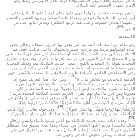
ت-هي مرضية بجعل الولي الأعظم وقائد دولة العدل الإلهي من ولدها وهو
الإمام المهدي المنتظر عليه السلام.
ث-هي مرضية بالانتقام لها ولما جرى عليها وعلى أمها ( عليها السلام) وعلى
أبيها (صلى الله عليه واله) وعلى زوجها ( عليه السلام) وولديها الحسن والحسين
( عليهما السلام) خصوصاً وعلى بقية ذريتها الطاهرة وسائر أبنائها على مر
[32]
).
(
الدهور
8-المحدثة:
وهو مقام من المقامات السامية التي يخص بها المولى سبحانه وتعالى بعض
عباده لوصولهم مرتبة من مراتب السير والسلوك، فأعلى مراتب العباد هم
الأنبياء نزولاً إلى بعض العباد رجالا كانوا أو نساء وعلينا إن نقف في البداية على
بيان المصطلح له قبل الشروع في دراسة الجزئيات الأخرى. وقد عرف الحيدري
المحدث بقوله : (( المحدث بالفتح : بمعنى حديث الملائكة معه وكذلك المحدثة
وهي صفةُ قلما اتصفت بها امرأة ،فالتحديث نوعُ من الوحي ولكنة ليس من
وحي الاصطلاحي الخاص بالأنبياء ( عليهم السلام)، وأما المحدثة بالكسر : فهي
[33]
)
(
القائمة بالتحديث مع شخصٍ ما …))
. ومن خلال هذا التعريف يتضح إن
المتبنى حديث الشخص مع الملائكة اي المحدث بالفتح لان الثاني ليس من
الكرامات بشيء. والتحديث ليس امرأ مجهولاً بين الأمم السابقة بل كان
معروفاً ومن ابرز ما أشار لهم القرآن الكريم تحديث الملائكة للسيدة مريم (
عليهم السلام) وهذا ما أشار إليه القرآن الكريم في قوله تعالى : (( وَاذْكُرْ فِي
الْكِتَابِ مَرْيَمَ إِذِ انْتَبَذَتْ مِنْ أَهْلِهَا مَكَانًا شَرْقِيًّا * فَاتَّخَذَتْ مِنْ دُونِهِمْ حِجَابًا
[34]
)
(
فَأَرْسَلْنَا إِلَيْهَا رُوحَنَا فَتَمَثَّلَ لَهَا بَشَرًا سَوِيًّا ))
. وفي قوله تعالى : ((وَإِذْ قَالَتِ
الْمَلَائِكَةُ يَا مَرْيَمُ إِنَّ اللَّهَ اصْطَفَاكِ وَطَهَّرَكِ وَاصْطَفَاكِ عَلَى نِسَاءِ الْعَالَمِينَ )).
[35]
)
(
.وهذه الآيات تثبت تحديث الملائكة مع أناس ليسوا بأنبياء وليسوا برجال
كذلك فالسيدة مريم (عليها السلام) من النساء ومما تقدم ينطبق هذا المنطلق
الفكري على السيدة فاطمة ( عليها السلام) ويوجد عدد من الأقوال في بيان
لقب المحدثة ويمكن تلخيص ذلك في وجهين هما.