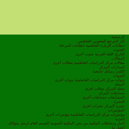
الرئيسية
أثار المرجع اليعقوبي الفاطمي
خطابات الزيارة الفاطمية
خطابات المرحلة
البحوث
التاريخ
اللغة العربية
بحوث أخرى
المقالات
مقالات مركز الدراسات الفاطمية
مقالات أخرى
اصدارات المركز
الكتب
رسائل جامعية
الندوات
ندوات مركز الدراسات الفاطمية
ندوات أخرى
المجلة
مجلة المركز
مجلات اخرى
مسابقات المركز
المسابقات
مسابقات أخرى
النشرة
نشرة المركز
نشرات اخرى
المؤتمرات
مؤتمرات مركز الدراسات الفاطمية
مؤتمرات أخرى
المزيد
اخبار ونشاطات
المكتبة
من نحن
المكتبة الصوتية
القسم العام
ارسل سؤالك
اتصل بنا