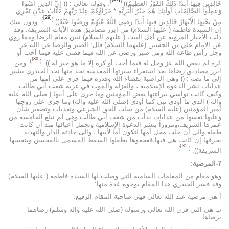
)
(
خَالِدِينَ فِيهَا أَبَدًا ذَلِكَ الْفَوْزُ الْعَظِيمُ))
. وقوله تعالى : (( إِنَّ الَّذِينَ آَمَنُوا
وَعَمِلُوا الصَّالِحَاتِ أُولَئِكَ هُمْ خَيْرُ الْبَرِيَّةِ * جَزَاؤُهُمْ عِنْدَ رَبِّهِمْ جَنَّاتُ عَدْنٍ تَجْرِي
[29]
)
(
مِنْ تَحْتِهَا الْأَنْهَارُ خَالِدِينَ فِيهَا أَبَدًا رَضِيَ اللَّهُ عَنْهُمْ وَرَضُوا عَنْهُ))
. ودون شك
إن السيدة فاطمة ( عليها السلام) من ابرز مصاديق هذه الآيات الشريفة. وقد
دلت الأخبار المروية عن أهل البيت ( عليهم السلام) تبين مقام الرضا ومما روي
عن الإمام علي بن الحسين (عليهما السلام) قال: الصبر والرضا عن الله عز
وجل رأس طاعة الله ومن صبر ورضي عن الله فيما قضى عليه فيما أحب أو
[30]
).
(
كره لم يقض الله عز وجل له فيما أحب أو كره إلا ما هو خير له )).
ومن
ابرز مصاديق رضاها بعد استقراء سيرتها المقدسة نجد منها نجد الحيدري يشير
إلى ما نصه : (( وهي الراضية بقضاء الله وقدره فيما جرى على أمها من
عذابات نشر الدعوة الإسلامية ، والعزلة والموت في غربة شعب أبي طالب
وكيف كانت تواسي ببراءتها بعض المؤمنين وما جرى على أبيها ( صلى الله عليه
واله ) الذي ما أوذي نبي كما أوذي (صلى الله عليه واله) وما جرى على زوجها
أمير المؤمنين (عليه السلام) من سلب الحق الشرعي وتعديات وتصغير شأن
وعليها نفسها من عذابات بدأت من شعب أبي طالب وهي لم تبلغ الخامسة من
عمرها الشريف،ومروراً بنشر الدعوة الإسلامية وتجمل أعبائها منذ أن كانت
طفلة والى أن حلت محل أمها لتكون أما لأبيها ، والى حادثة الدار والتهديد
بحرقها إن كانت هي فيها،ففجعوها بطفلها السقط المسمى بالمحسن وبنفسها
[31]
).
(
الشريفة)).
7-المرضية:
وهو مقام من المقامات السامية التي وصلت لها السيدة فاطمة ( عليها السلام)
وقد فسر الحيدري هذا المقام بوجوه عدة منها:
أ-هي مرضية عند الله تعالى فهي صاحبة المقام الرفيع.
ب-هي التي قرن الله تعالى ورسوله (صلى الله عليه واله وسلم) رضاهما
برضاها.