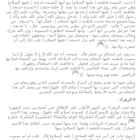
أ-حديث السيدة فاطمة ( عليها السلام) مع امها السيدة خديجة ( عليها السلام)
وهي جنين وقد روي في هذا الصدد ما نصه: (( فلما حملت ( السيدة خديجة )
بفاطمة كانت ( عليها السلام ) تحدثها من بطنها وتصبرها ، وكانت تكتم ذلك من
رسول الله ( صلى الله عليه وآله ) ، فدخل رسول الله ( صلى الله عليه وآله )
يوما فسمع خديجة تحدث فاطمة ( عليها السلام ) ، فقال لها : يا خديجة ، من
تحدثين ؟ قالت : الجنين الذي في بطني يحدثني ويؤنسني . قال : يا خديجة ،
هذا جبرئيل يخبرني أنها أنثى ، وأنها النسلة الطاهرة الميمونة ، وإن الله تبارك
وتعالى سيجعل نسلي منها ، وسيجعل من نسلها أئمة ، ويجعلهم خلفاءه في
أرضه بعد انقضاء وحيه . فلم تزل خديجة ( عليها السلام ) على ذلك إلى أن
[36]
)
(
حضرت ولادتها…))
.
ب-روي عن إسحاق بن جعفر قال : سمعت أبا عبد الله (( ع )) يقول: (( إنما
سميت فاطمة عليها السلام محدثه لان الملائكة كانت تهبط من السماء فتناديها
كما تنادي مريم بنت عمران فتقول : يا فاطمة الله اصطفاك وطهرك
واصطفاك على نساء العالمين يا فاطمة إقنتي لربك واسجدي واركعي مع
[37]
)
(
الراكعين ، فتحدثهم ويحدثونها…))
.
وعلى ضوء ما تقدم يتضح إن المراد بالمحدثة المعنى الثاني وهو مقام من
المقامات التي تميزت بها السيدة ( سلام الله عليها) لقلة من وصل الى هذا
المقام من ناحية الارتباط بالملائكة ونوعية الجنس البشري.
9-الزهراء.
يعد لقب الزهراء من أشهر الألقاب على الإطلاق حتى أصبح من حيث الشهرة
والانتشار يوازي الاسم المبارك للسيدة (سلام الله عليها) ، ومعنى هذا الاسم
المبارك في اللغة المرأَةُ المُشْرِقَةُ الوَجَهِ والبَيْضَاءُ المُسْتَنِيرةُ المُشْرَبَةُ بحُمْرَةٍ
[38]
)
(
.وبعد استقراء الروايات وقفنا عدد منها لمعرفة سبب أطلاق هذا الاسم
المبارك على السيدة فاطمة ( عليها السلام) منها:
1-روي جابر عن أبي عبد الله الصادق ( عليه السلام) قال : قلت له لم سميت