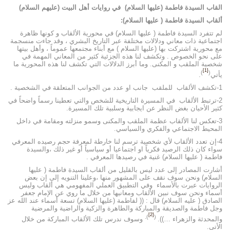
القاب السيدة فاطمة (عليها السلام) في روايات أهل البيت (عليهم السلام
)
ألقاب السيدة فاطمة ( عليها السلام):
لم تتفرد السيدة فاطمة ( عليها السلام) في محورية الألقاب و كونها ظاهرة
اجتماعية ذات معاني ودلالات مختلفة عبر التاريخ البشري ، وقد جاءت منسجمة
مع محورية اشتركت بها (عليها السلام ) مع أبناء مجتمعها عموماً ، وأهل بيتها
على نحو الخصوص . وتكشف لنا هذه الجزئية كثير من المعاني المهمة في
شخصية الملقب و المكنى. وما أبرز الدلالات التي تكشف لنا هذه المحورية ما
[1]
)
(
يأتي
.
1-تكشف الألقاب للملقب جانب او عدد من الجوانب المتعلقة في الشخصية .
2-ترتبط الألقاب في المسيرة التاريخية للشخص والتي تعطينا رسماً واضحاً في
كثير الأحيان بغض النظر عن ايجابية وسلبية تلك المسيرة.
3-تعكس لنا الألقاب عظمة الملقب والمكنى وسمو منزلته ومقامة في داخل
المحيط الاجتماعي والفكري والسياسي.
4-إن تعدد الألقاب لأي شخصية ترسم لنا خارطة لمعرفة حجم رصيده المعرفي
سواء كان ذلك الرصيد فكرياً او اجتماعيا أو سياسياً أو غير ذلك ،والسيدة
فاطمة ( عليها السلام) غنية في رصيدها المعرفي .
أشارت المصادر إلى عدد ليس بالقليل من ألقاب السيدة فاطمة ( عليها
السلام) ونحن سوف نقف على المشهور منها ،وعلينا التنويه إلى إن بعض
الروايات عبرت بالأسماء وفي التطبيق العملي المفهومي هي ألقاب وليس
أسماء ونحن سوف نبين الألقاب ومعانيها من خلال ما روي عن الإمام جعفر
الصادق ( عليه السلام) قال : (( لفاطمة (عليها السلام) تسعة أسماء عند الله عز
وجل فاطمة والصديقة والمباركة والطاهرة والزكية والراضية والمرضية
[2]
).
(
والمحدثة والزهراء …)).
وسوف ندرس تلك الألقاب المباركة من خلال
الأتي.