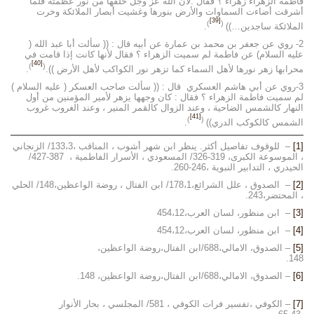
فاطمة الزهراء زهراء ؟ فقال :لان الله عز وجل خلقها من نور عظمته فلما
أشرقت أضاءت السماوات والأرض بنورها وغشيت أبصار الملائكة وخرت
[39]
)
(
الملائكة ساجدين…))
.
2- روي عن جعفر بن محمد بن عمارة عن أبيه قال : (( سألت أبا عبد الله (
عليه السلام) عن فاطمة لم سميت الزهراء ؟ فقال لأنها كانت إذا قامت في
[40]
)
(
محرابها زهر نورها لأهل السماء كما تزهر نور الكواكب لأهل الأرض )).
.
3-روي عن أبي هاشم العسكري قال : (( سألت صاحب العسكر ( عليه السلام )
لم سميت فاطمة الزهراء ؟ فقال : كان وجهها يزهر لأمير المؤمنين من أول
النهار كالشمس الضاحية ، وعند الزوال كالقمر المنير ، وعند الغروب غروب
[41]
)
(
الشمس كالكوكب الدري))
.
[1]
– للوقوف تفاصيل أكثر. ينظر ابن شهر أشوب ، المناقب ،133،3/ الزنجاني
، الموسوعة الكبرى، 319-326/ المسعودي ، الأسرار الفاطمية ، 387-427/
الحيدري ، التدابير النبوية ،246-260.
[2]
– الصدوق ، علل الشرائع،178،1/ ابن الفتال ، روضة الواعظين،148/ الحلي
، المحتضر،243.
[3]
– ابن منظور، لسان العرب،454،12
[4]
– ابن منظور، لسان العرب،454،12
[5]
– الصدوق، الامالي،688/ابن الفتال،روضة الواعظين،
148.
[6]
– الصدوق، الامالي،688/ابن الفتال،روضة الواعظين، 148.
[7]
– الكوفي ،تفسير فرات الكوفي ، 581/ المجلسي ، بحار الأنوار