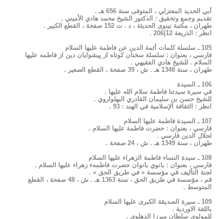
أبي الحديد المعتزلي ، المتوفى سنة 656 هـ .
تقديم وجمع وتحقيق : الدكتور الشيخ محمد هادي الأميني .
طهران ، مكتبة نينوى الحديثة ، د . ت 152 صفحة ، القطع الكبير .
انظر : الذريعة 12|206 .
105 ـ سلسلة كلمات أئمة الدين عن فاطمة عليها السلام
فارسي ، بعنوان : سلسلة سخنان كوتاه از پيشوايان دين از فاطمه عليها
السلام . للشيخ هادي الفقيهي .
طهران ، سنة 1348 هـ . ش ، 39 صفحة ، القطع الصغير .
106 ـ السيدة
في سيرة سيدتنا فاطمة سلام الله عليها .
للشيخ حسن بن سليمان القادري البهلواروي .
انظر : الثقافة الإسلامية في الهند : 93 .
107 ـ السيدة فاطمة عليها السلام
فارسي ، بعنوان : حضرت فاطمة عليها السلام .
لجلال الدين فارسي .
طهران ، سنة 1349 هـ . ش ، 24 صفحة .
108 ـ سيدة النساء فاطمة الزهراء عليها السلام
فارسي ، بعنوان : بانوي بانوان حضرت فاطمهء زهراء عليها السلام .
لجنة التأليف في مؤسسة « في طريق الحق » .
قم ، مؤسسة في طريق الحق ، سنة 1363 هـ . ش ، 48 صفحة ، القطع
المتوسط .
109 ـ سيرة الصديقة الكبرى عليها السلام
باللغة الاوردية .
للمولوي سلطان ميرزا الدهلوي .