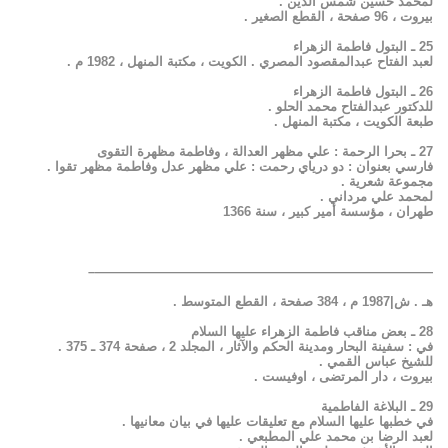
لمحمد حسين شمس الدين .
بيروت ، 96 صفحة ، القطع الصغير .
25 ـ البتول فاطمة الزهراء
لعبد الفتاح عبدالمقصود المصري . الكويت ، مكتبة المنهل ، 1982 م .
26 ـ البتول فاطمة الزهراء
للدكتور عبدالفتاح محمد الحلو .
طبعة الكويت ، مكتبة المنهل .
27 ـ بحرا الرحمة : علي مظهر العدالة ، وفاطمة مظهرة التقوى
فارسي بعنوان : دو درياي رحمت : علي مظهر عدل وفاطمة مظهر تقوا .
مجموعة شعرية .
لمحمد علي مرداني .
طهران ، مؤسسة أمير كبير ، سنة 1366
——————————————————————————–
هـ . ش|1987 م ، 384 صفحة ، القطع المتوسط .
28 ـ بعض مناقب فاطمة الزهراء عليها السلام
في : سفينة البحار ومدينة الحكم والآثار ، المجلد 2 ، صفحة 374 ـ 375 .
للشيخ عباس القمي .
بيروت ، دار المرتضى ، اوفيست .
29 ـ البلاغة الفاطمية
في خطبها عليها السلام مع تعليقات عليها في بيان معانيها .
لعبد الرضا بن محمد علي المطبعي .