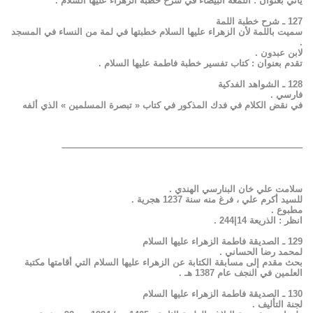
يأتي بعنوان : اللمعة البيضاء في شرح خطبة الزهراء عليها السلام .
127 ـ شرح خطبة اللمة
سميت باللمة لأن الزهراء عليها السلام خطبتها في لمة من النساء في المسجد
.
لابن عبدون .
تقدم بعنوان : كتاب تفسير خطبة فاطمة عليها السلام .
128 ـ الشواهد الفدكية
فارسي .
في نقض الكلام في فدك المذكور في كتاب « تبصرة المسلمين » الذي ألفه
——————————————————————————–
سلامت علي خان البنارسي الهندي .
للسيد أكرم علي ، فرغ منه سنة 1237 هجرية .
مطبوع .
انظر : الذريعة 14|244 .
129 ـ الصديقة فاطمة الزهراء عليها السلام
لمحمد رضا الحساني .
بحث مقدم إلى مسابقة الكتابة عن الزهراء عليها السلام التي أقامتها مكتبة
العلمين في النجف عام 1387 هـ .
130 ـ الصديقة فاطمة الزهراء عليها السلام
لجنة التأليف .