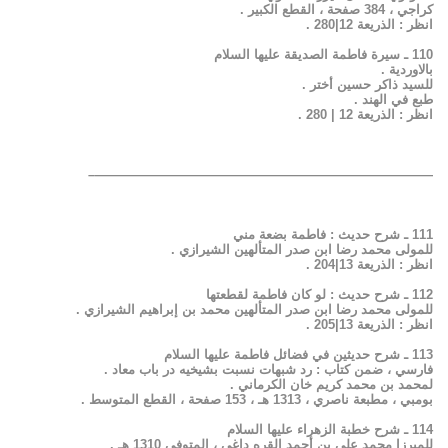
كراجي ، 384 صفحة ، القطع الكبير .
انظر : الذريعة 12|280 .
110 ـ سيرة فاطمة الصديقة عليها السلام
بالاوردية .
للسيد ذاكر حسين أختر .
طبع في الهند .
انظر : الذريعة 12 | 280 .
——————————————————————————–
111 ـ شرح حديث : فاطمة بضعة مني
للمولى محمد رضا ابن صدر المتألهين الشيرازي .
انظر : الذريعة 13|204 .
112 ـ شرح حديث : لو كان فاطمة لقطعتها
للمولى محمد رضا ابن صدر المتألهين محمد بن إبراهيم الشيرازي .
انظر : الذريعة 13|205 .
113 ـ شرح حديثين في فضائل فاطمة عليها السلام
فارسي ، ضمن كتاب : رد شبهات نسبت بشيخيه در باب معاد .
لمحمد بن محمد كريم خان الكرماني .
بومبي ، مطبعة ناصري ، 1313 هـ ، 153 صفحة ، القطع المتوسط .
114 ـ شرح خطبة الزهراء عليها السلام
للميرزا محمد علي بن أحمد القره داغي ، المتوفى 1310 هـ .