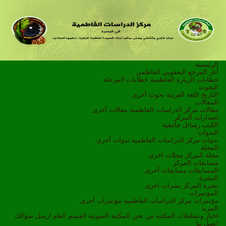
الرئيسية
أثار المرجع اليعقوبي الفاطمي
خطابات الزيارة الفاطمية
خطابات المرحلة
البحوث
التاريخ
اللغة العربية
بحوث أخرى
المقالات
مقالات مركز الدراسات الفاطمية
مقالات أخرى
اصدارات المركز
الكتب
رسائل جامعية
الندوات
ندوات مركز الدراسات الفاطمية
ندوات أخرى
المجلة
مجلة المركز
مجلات اخرى
مسابقات المركز
المسابقات
مسابقات أخرى
النشرة
نشرة المركز
نشرات اخرى
المؤتمرات
مؤتمرات مركز الدراسات الفاطمية
مؤتمرات أخرى
المزيد
اخبار ونشاطات
المكتبة
من نحن
المكتبة الصوتية
القسم العام
ارسل سؤالك
اتصل بنا