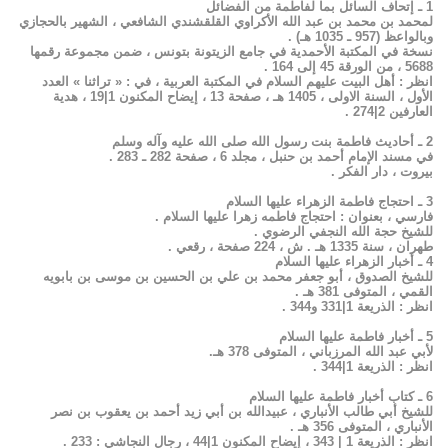
1 ـ إتحاف السائل بما لفاطمة من الفضائل
لمحمد بن محمد بن عبد الله الأكراوي القلقشندي الشافعي ، الشهير بالحجازي
وبالواعظ (957 ـ 1035 هـ) .
نسخة في المكتبة الأحمدية في جامع الزيتونة بتونس ، ضمن مجموعة رقمها
5688 ، من الورقة 45 إلى 164 .
انظر : أهل البيت عليهم السلام في المكتبة العربية ، في : « تراثنا » العدد
الأول ، السنة الاولى ، 1405 هـ ، صفحة 13 ، إيضاح المكنون 1|19 ، هدية
العارفين 2|274 .
2 ـ أحاديث فاطمة بنت رسول الله صلى الله عليه وآله وسلم
في مسند الإمام أحمد بن حنبل ، مجلد 6 ، صفحة 282 ـ 283 .
بيروت ، دار الفكر .
3 ـ احتجاج فاطمة الزهراء عليها السلام
فارسي ، بعنوان : احتجاج فاطمه زهرا عليها السلام .
للشيخ حجة الله النجفي الرضوي .
طهران ، سنة 1335 هـ . ش ، 224 صفحة ، رقعي .
4 ـ أخبار الزهراء عليها السلام
للشيخ الصدوق ، أبو جعفر محمد بن علي بن الحسين بن موسى بن بابويه
القمي ، المتوفى 381 هـ .
انظر : الذريعة 1|331 و344 .
5 ـ أخبار فاطمة عليها السلام
لأبي عبد الله المرزباني ، المتوفى 378 هـ.
انظر : الذريعة 1|344 .
6 ـ كتاب أخبار فاطمة عليها السلام
للشيخ أبي طالب الأنباري ، عبيدالله بن أبي زيد أحمد بن يعقوب بن نصر
الأنباري ، المتوفى 356 هـ .
انظر : الذريعة 1 | 343 ، إيضاح المكنون 1|44 ، رجال النجاشي : 233 .