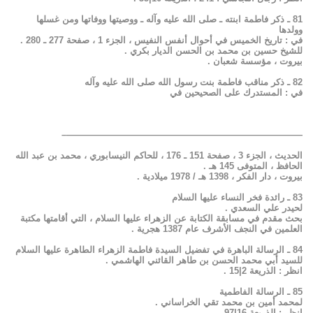
81 ـ ذكر فاطمة ابنته ـ صلى الله عليه وآله ـ ووصيتها ووفاتها ومن غسلها
وولدها
في : تاريخ الخميس في أحوال أنفس النفيس ، الجزء 1 ، صفحة 277 ـ 280 .
للشيخ حسين بن محمد بن الحسن الديار بكري .
بيروت ، مؤسسة شعبان .
82 ـ ذكر مناقب فاطمة بنت رسول الله صلى الله عليه وآله
في : المستدرك على الصحيحين في
——————————————————————————–
الحديث ، الجزء 3 ، صفحة 151 ـ 176 ، للحاكم النيسابوري ، محمد بن عبد الله
الحافظ ، المتوفى 145 هـ .
بيروت ، دار الفكر ، 1398 هـ / 1978 ميلادية .
83 ـ رائدة فخر النساء عليها السلام
لحيدر علي السعدي .
بحث مقدم في مسابقة الكتابة عن الزهراء عليها السلام ، التي أقامتها مكتبة
العلمين في النجف الأشرف عام 1387 هجرية .
84 ـ الرسالة الباهرة في تفضيل السيدة فاطمة الزهراء الطاهرة عليها السلام
للسيد أبي محمد الحسن بن طاهر القائني الهاشمي .
انظر : الذريعة 2|15 .
85 ـ الرسالة الفاطمية
لمحمد أمين بن محمد تقي الخراساني .
انظر : الذريعة 16|97 .