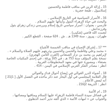
15 ـ إزالة الرين في مناقب فاطمة والحسنين
إسلامبول ، طبعة حجرية .
16 ـ الأسرار السياسية في التاريخ الإسلامي .
والبحث في حياة الزهراء البتول وأبنائها عليهم السلام .
فارسي ، بعنوان : أسرار سياسي تاريخ إسلام وبررسي زندكي زهراي بتول
وفرزندانش .
لنعمت الله قاضي (شكيب) .
طهران ، پيروز ، سنة 1349 هـ . ش . 624 صفحة ، القطع الكبير .
*** 17 ـ إشراق الإصباح في مناقب الخمسة الأشباح
« محمد وعلي وفاطمة والحسن والحسين وذريتهم عليهم الصلاة والسلام » .
لإبراهيم بن محمد بن نزار الصنعاني (القرن الثامن الهجري) .
نسخة بقلم المؤلف سنة 753 هـ ، في 165 ورقة ، في إحدى المكتبات الخاصة
بصنعاء ، ومصورة عنها في معهد المخطوطات العربية .
انظر : مصادر الفكر العربي الإسلامي في اليمن : 414 .
18 ـ أضواء الدرر الغوالي في إيضاح أحوال فدك والعوالي
قال العلامة المجلسي في أول البحار عند ذكر مآخذه في الفصل الأول [ 1|21 ]
أنه لبعض الأعلام .
انظر : الذريعة 2|216 .
19 ـ ام الأئمة
في فضائل سيدة النساء فاطمة الزهراء عليها السلام ومناقبها ومصائبها ،
والجواب عن « امهات الأئمة » الذي ألفه نذير أحمد الدهلوي .