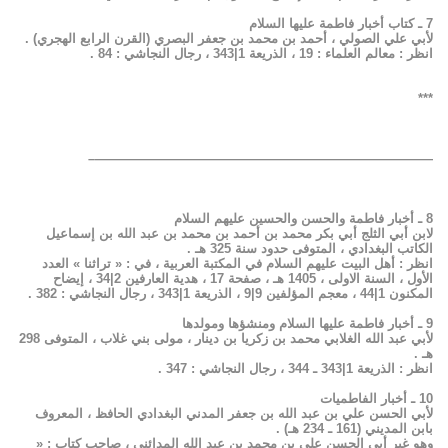
7 ـ كتاب أخبار فاطمة عليها السلام
لأبي علي الصولي ، أحمد بن محمد بن جعفر البصري (القرن الرابع الهجري) .
انظر : معالم العلماء : 19 ، الذريعة 1|343 ، رجال النجاشي : 84 .
***
——————————————————————————–
8 ـ أخبار فاطمة والحسن والحسين عليهم السلام
لابن أبي الثلج أبي بكر محمد بن أحمد بن محمد بن عبد الله بن إسماعيل
الكاتب البغدادي ، المتوفى حدود سنة 325 هـ .
انظر : أهل البيت عليهم السلام في المكتبة العربية ، في : « تراثنا » العدد
الأول ، السنة الاولى ، 1405 هـ ، صفحة 17 ، هدية العارفين 2|34 ، إيضاح
المكنون 1|44 ، معجم المؤلفين 9|9 ، الذريعة 1|343 ، رجال النجاشي : 382 .
9 ـ أخبار فاطمة عليها السلام ومنشؤها ومولدها
لأبي عبد الله الغلابي محمد بن زكريا بن دينار ، مولى بني غلاب ، المتوفى 298
هـ .
انظر : الذريعة 1|343 ـ 344 ، رجال النجاشي : 347 .
10 ـ أخبار الفاطميات
لأبي الحسن علي بن عبد الله بن جعفر المدني البغدادي الحافظ ، المعروف
بابن المديني (161 ـ 234 هـ) .
وهو غير أبي الحسن علي بن محمد بن عبد الله المدائني ، صاحب كتاب : «