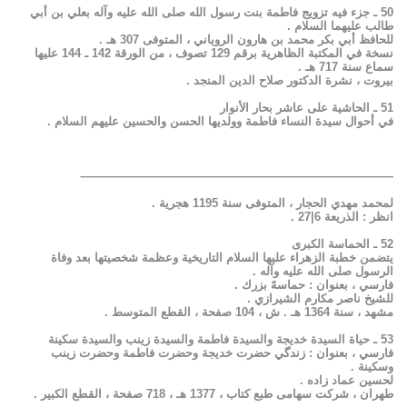
50 ـ جزء فيه تزويج فاطمة بنت رسول الله صلى الله عليه وآله بعلي بن أبي
طالب عليهما السلام .
للحافظ أبي بكر محمد بن هارون الروياني ، المتوفى 307 هـ .
نسخة في المكتبة الظاهرية برقم 129 تصوف ، من الورقة 142 ـ 144 عليها
سماع سنة 717 هـ .
بيروت ، نشرة الدكتور صلاح الدين المنجد .
51 ـ الحاشية على عاشر بحار الأنوار
في أحوال سيدة النساء فاطمة وولديها الحسن والحسين عليهم السلام .
——————————————————————————–
لمحمد مهدي الحجار ، المتوفى سنة 1195 هجرية .
انظر : الذريعة 6|27 .
52 ـ الحماسة الكبرى
يتضمن خطبة الزهراء عليها السلام التاريخية وعظمة شخصيتها بعد وفاة
الرسول صلى الله عليه وآله .
فارسي ، بعنوان : حماسهً بزرك .
للشيخ ناصر مكارم الشيرازي .
مشهد ، سنة 1364 هـ . ش ، 104 صفحة ، القطع المتوسط .
53 ـ حياة السيدة خديجة والسيدة فاطمة والسيدة زينب والسيدة سكينة
فارسي ، بعنوان : زندگي حضرت خديجة وحضرت فاطمة وحضرت زينب
وسكينة .
لحسين عماد زاده .
طهران ، شركت سهامى طبع كتاب ، 1377 هـ ، 718 صفحة ، القطع الكبير .