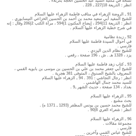
نسخة في مكتبة السيد عبد الحسين الحجة بكربلاء .
انظر : الذريعة 18|227 ـ 228 .
91 ـ الروضة الزهراء في مناقب فاطمة الزهراء عليها السلام
للشيخ المفيد أبي سعيد محمد بن أحمد بن الحسين الخزاعي النيسابوري .
انظر : الذريعة 11|294 ، إيضاح المكنون 1|594 ، مرآة الكتب 2|206 وقال : إنه
في شرح خطبة الزهراء عليها السلام .
92 ـ زبدة نظامية
في أحوال السيدة فاطمة عليها السلام
فارسي .
للشيخ نظام الدين اليزدي .
يزد ، 1328 هـ . ش ، 196 صفحة ، رقعي .
93 ـ كتاب زهد فاطمة عليها السلام
للشيخ أبي جعفر محمد بن علي بن الحسين بن موسى بن بابويه القمي ،
المعروف بالشيخ الصدوق ، المتوفى 381 هجرية .
انظر : رجال النجاشي : 391 . 94 ـ الزهراء عليها السلام
للسيد محمد جمال الهاشمي .
بغداد ، 134 صفحة ، حديث الشهر ـ9 .
95 ـ الزهراء عليها السلام
بحث مشبع .
للشيخ محمد حسين بن يونس المظفر (1293 ـ 1371 ه) .
انظر : شعراء الغري 8|90 .
96 ـ الزهراء عليها السلام
مجموعة مقالات .
فارسي .
للشيخ عباس القمي وآخرين .