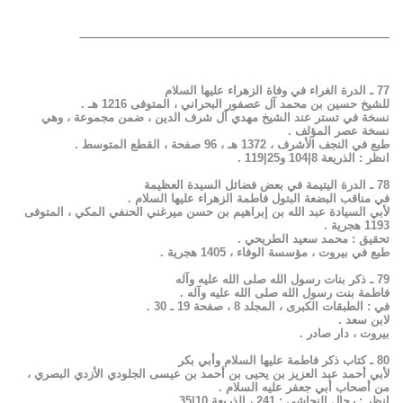
——————————————————————————–
77 ـ الدرة الغراء في وفاة الزهراء عليها السلام
للشيخ حسين بن محمد آل عصفور البحراني ، المتوفى 1216 هـ .
نسخة في تستر عند الشيخ مهدي آل شرف الدين ، ضمن مجموعة ، وهي
نسخة عصر المؤلف .
طبع في النجف الأشرف ، 1372 هـ ، 96 صفحة ، القطع المتوسط .
انظر : الذريعة 8|104 و25|119 .
78 ـ الدرة اليتيمة في بعض فضائل السيدة العظيمة
في مناقب البضعة البتول فاطمة الزهراء عليها السلام .
لأبي السيادة عبد الله بن إبراهيم بن حسن ميرغني الحنفي المكي ، المتوفى
1193 هجرية .
تحقيق : محمد سعيد الطريحي .
طبع في بيروت ، مؤسسة الوفاء ، 1405 هجرية .
79 ـ ذكر بنات رسول الله صلى الله عليه وآله
فاطمة بنت رسول الله صلى الله عليه وآله .
في : الطبقات الكبرى ، المجلد 8 ، صفحة 19 ـ 30 .
لابن سعد .
بيروت ، دار صادر .
80 ـ كتاب ذكر فاطمة عليها السلام وأبي بكر
لأبي أحمد عبد العزيز بن يحيى بن أحمد بن عيسى الجلودي الأزدي البصري ،
من أصحاب أبي جعفر عليه السلام .
انظر : رجال النجاشي : 241 ، الذريعة 10|35 .