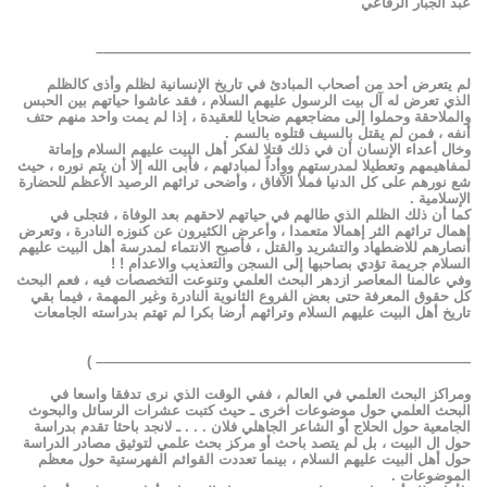
عبد الجبار الرفاعي
——————————————————————————–
لم يتعرض أحد من أصحاب المبادئ في تاريخ الإنسانية لظلم وأذى كالظلم
الذي تعرض له آل بيت الرسول عليهم السلام ، فقد عاشوا حياتهم بين الحبس
والملاحقة وحملوا إلى مضاجعهم ضحايا للعقيدة ، إذا لم يمت واحد منهم حتف
أنفه ، فمن لم يقتل بالسيف قتلوه بالسم .
وخال أعداء الإنسان أن في ذلك قتلا لفكر أهل البيت عليهم السلام وإماتة
لمفاهيمهم وتعطيلا لمدرستهم ووأداً لمبادئهم ، فأبى الله إلا أن يتم نوره ، حيث
شع نورهم على كل الدنيا فملأ الآفاق ، وأضحى تراثهم الرصيد الأعظم للحضارة
الإسلامية .
كما أن ذلك الظلم الذي طالهم في حياتهم لاحقهم بعد الوفاة ، فتجلى في
إهمال تراثهم الثر إهمالا متعمدا ، وأعرض الكثيرون عن كنوزه النادرة ، وتعرض
أنصارهم للاضطهاد والتشريد والقتل ، فأصبح الانتماء لمدرسة أهل البيت عليهم
السلام جريمة تؤدي بصاحبها إلى السجن والتعذيب والاعدام ! !
وفي عالمنا المعاصر ازدهر البحث العلمي وتنوعت التخصصات فيه ، فعم البحث
كل حقوق المعرفة حتى بعض الفروع الثانوية النادرة وغير المهمة ، فيما بقي
تاريخ أهل البيت عليهم السلام وتراثهم أرضا بكرا لم تهتم بدراسته الجامعات
——————————————————————————– )
ومراكز البحث العلمي في العالم ، ففي الوقت الذي نرى تدفقا واسعا في
البحث العلمي حول موضوعات اخرى ـ حيث كتبت عشرات الرسائل والبحوث
الجامعية حول الحلاج أو الشاعر الجاهلي فلان . . . ـ لانجد باحثا تقدم بدراسة
حول ال البيت ، بل لم يتصد باحث أو مركز بحث علمي لتوثيق مصادر الدراسة
حول أهل البيت عليهم السلام ، بينما تعددت القوائم الفهرستية حول معظم
الموضوعات .