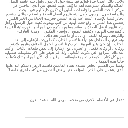
ولأجل ذلك أعددنا عدة قوائم فهرستية حول الرسول وأهل بيته عليهم أفضل
الصلاة والسلام استوعبت أهم ما كتب عنهم لنضعها بين أيدي الباحثين في
مراكز البحث العلمي والجامعات ، آملين أن تكون دليلا لهم في البحث
والدراسة حول الرسول وأهل بيته عليهم أفضل الصلاة والسلام ، والتي ستقدم
ذخائر ثمينة للإنسان غيبت عنه مئات السنين فحرمت الحياة من الخير الكثير .
يتضمن هذا العمل ما وقع تحت أيدينا من كتب وبحوث كتبت حول الرسول وأهل
بيته عليهم أفضل الصلاة والسلام مما ورد ذكره في المراجع الفهرستية القديمة
ـ كفهرست النديم ، وكشف الظنون ، وإيضاح المكنون ، وهدية العارفين ،
والذريعة ، ومرآة الكتب ، و. . . ـ أو ما صدر بعد ذلك .
وتم ترتيب المداخل هجائيا تبعا لاسم الكتاب ، كما وردت الإشارة إلى لغة
الكتاب ـ إن كان بغير العربية ـ ثم ذكرنا الاسم الكامل للمؤلف وتاريخ ولادته
ووفاته ، أو وفاته فقط ، أو عصره ، مع الإشارة إلى بعض طبعات الكتاب ، وأثبتنا
بعد ذلك المراجع التي ذكرت الكتاب ، ولذا لم نتوفر على ذكر معلومات تفصيلية
حول كل كتاب ـ كمحتوياته ومخطوطاته . . وغير ذلك ـ لأن المراجع تلك تكفلت
غالبا هذه المهمة .
وفيما يلي القسم الخاص بسيدة نساء العالمين فاطمة الزهراء سلام الله عليها
الذي يشتمل على الكتب المؤلفة عنها وبعض الفصول من كتب اخرى عامة لا
——————————————————————————–
)
تدخل في الأقسام الاخرى من معجمنا ، ومن الله نستمد العون
——————————————————————————–