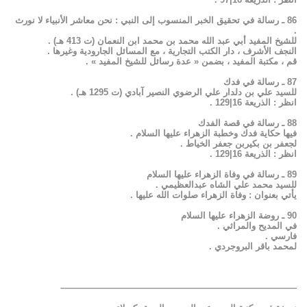
86 ـ رسالة في تحقيق الخبر المنسوب إلى النبي : نحن معاشر الأنبياء لا نورث
.
للشيخ المفيد أبي عبد الله محمد بن محمد ابن النعمان (ت 413 هـ) .
النجف الأشرف ، دار الكتب التجارية ، مع المسائل الجارودية وغيرها .
قم ، مكتبة المفيد ، بضمن « عدة رسائل للشيخ المفيد » .
87 ـ رسالة في فدك
للسيد علي بن دلدار علي الرضوي النصير آبادي (ت 1295 هـ) .
انظر : الذريعة 16|129 .
88 ـ رسالة في قصة الفدك
فيها حكاية فدك وخطبة الزهراء عليها السلام .
لجعفر بن بكيربن جعفر الخياط .
انظر : الذريعة 16|129 .
89 ـ رسالة في وفاة الزهراء عليها السلام
للسيد محمد علي الشاه عبدالعظيمي .
يأتي بعنوان : وفاة الزهراء صلوات الله عليها .
90 ـ روضة الزهراء عليها السلام
في المديح والمراثي .
فارسي .
لمحمد باقر البروجردي .
——————————————————————————–