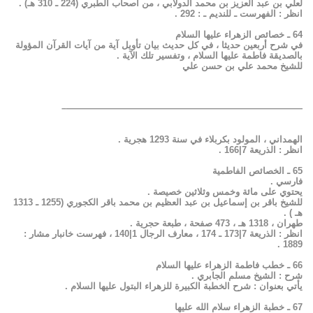
لعلي بن عبد العزيز بن محمد الدولابي ، من أصحاب الطبري (224 ـ 310 هـ) .
انظر : الفهرست ـ للنديم ـ : 292 .
64 ـ خصائص الزهراء عليها السلام
في شرح أربعين حديثا ، في كل حديث بيان تأويل آية من آيات القرآن المؤولة
بالصديقة فاطمة عليها السلام ، وتفسير تلك الآية .
للشيخ محمد علي بن حسن علي
——————————————————————————–
الهمداني ، المولود بكربلاء في سنة 1293 هجرية .
انظر : الذريعة 7|166 .
65 ـ الخصائص الفاطمية
فارسي .
يحتوي على مائة وخمس وثلاثين خصيصة .
للشيخ باقر بن إسماعيل بن عبد العظيم بن محمد باقر الكجوري (1255 ـ 1313
هـ ) .
طهران ، 1318 هـ ، 473 صفحة ، طبعة حجرية .
انظر : الذريعة 7|173 ـ 174 ، معارف الرجال 1|140 ، فهرست خانبار مشار :
1889 .
66 ـ خطب فاطمة الزهراء عليها السلام
شرح : الشيخ مسلم الجابري .
يأتي بعنوان : شرح الخطبة الكبيرة للزهراء البتول عليها السلام .
67 ـ خطبة الزهراء سلام الله عليها