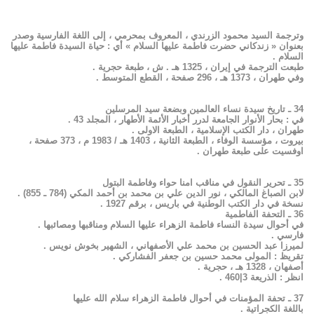
وترجمة السيد محمود الزرندي ، المعروف بمحرمي ، إلى اللغة الفارسية وصدر
بعنوان « زندكاني حضرت فاطمة عليها السلام » أي : حياة السيدة فاطمة عليها
السلام .
طبعت الترجمة في إيران ، 1325 هـ . ش ، طبعة حجرية .
وفي طهران ، 1373 هـ ، 296 صفحة ، القطع المتوسط .
34 ـ تاريخ سيدة نساء العالمين وبضعة سيد المرسلين
في : بحار الأنوار الجامعة لدرر أخبار الأئمة الأطهار ، المجلد 43 .
طهران ، دار الكتب الإسلامية ، الطبعة الاولى .
بيروت ، مؤسسة الوفاء ، الطبعة الثانية ، 1403 هـ / 1983 م ، 373 صفحة ،
اوفسيت على طبعة طهران .
35 ـ تحرير النقول في مناقب امنا حواء وفاطمة البتول
لابن الصباغ المالكي ، نور الدين علي بن محمد بن أحمد المكي (784 ـ 855) .
نسخة في دار الكتب الوطنية في باريس ، برقم 1927 .
36 ـ التحفة الفاطمية
في أحوال سيدة النساء فاطمة الزهراء عليها السلام ومناقبها ومصائبها .
فارسي .
لميرزا عبد الحسين بن محمد علي الأصفهاني ، الشهير بخوش نويس .
تقريظ : المولى محمد حسين بن جعفر الفشاركي .
أصفهان ، 1328 هـ ، حجرية .
انظر : الذريعة 3|460 .
37 ـ تحفة المؤمنات في أحوال فاطمة الزهراء سلام الله عليها
باللغة الكجراتية .