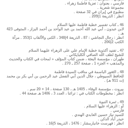
فارسي ، بعنوان : تعزيهً فاطمهً زهراء .
مجموعة شعرية .
مطبوع في إيران في 32 صفحة .
انظر : الذريعة 1|209 .
46 ـ كتاب تفسير خطبة فاطمة عليها السلام
لابن عبدون ، أبي عبد الله أحمد بن عبد الواحد بن أحمد البزاز ، المتوفى 423
هـ .
انظر : رجال النجاشي : 87 ، الذريعة 4|348 ، الكنى والألقاب 1|353 . مرآة
الكتب 2|206 .
47 ـ تفنيد أكذوبة خطبة الإمام علي على الزهراء عليهما السلام
للشيخ لطف الله الصافي الكلبايكاني .
طهران ، مؤسسة البعثة ، ضمن كتاب المؤلف « لمحات في الكتاب والحديث
والمذهب » الجزء 1 ، صفحة 257 ـ 270 .
48 ـ الثغور الباسمة في مناقب السيدة فاطمة
للحافظ السيوطي ، جلال الدين أبي الفضل عبد الرحمن بن أبي بكر بن محمد
(ت 911 هـ) .
بيروت ، مؤسسة الوفاء ، 1405 هـ ، 130 صفحة ، 14 × 20 سم .
انظر : مخطوطات الكتاب في : تراثنا ، العدد 3 ، 1406 هـ صفحة 44 .
49 ـ ثمرة النبوة
أو : الزهراء عليها السلام .
فارسي .
للسيد نياز حسين العابدي الهندي .
حيدر آباد الدكن .
انظر : فهرست خانبارمشار : 1476 ، الذريعة 5|16 .