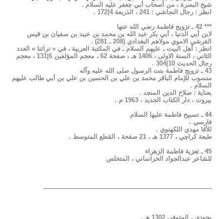
شيخ البصرة ، من أصحاب أبي جعفر عليه السلام .
انظر : رجال النجاشي : 241 ، الذريعة 4|172 .
*** 42 ـ تزويج فاطمة رضي الله عنها
لابن أبي الدنيا ، أبي بكر عبد الله بن محمد بن عبيد بن سفيان بن قيس
القرشي الاموي مولاهم البغدادي (208 ـ 281) .
انظر : أهل البيت ـ عليهم السلام ـ في المكتبة العربية ، في « تراثنا » العدد
الثاني ، السنة الاولى ، 1406 هـ ، صفحة 62 ، معجم المؤلفين 6|131 ، معجم
رجال الحديث 10|304 .
43 ـ تزويج فاطمة بنت الرسول صلى الله عليه وآله
منسوب للإمام الباقر محمد بن علي بن الحسين بن علي بن أبي طالب عليهم
السلام .
بعناية : صلاح الدين المنجد .
بيروت ، دار الكتاب الجديد ، 1963 م .
44 ـ تسبيح فاطمة عليها السلام
فارسي .
للآقا مهدي اللكهنوي .
طبعة كراچي ، 1377 هـ ، 21 صفحة ، القطع المتوسط .
45 ـ تعزية فاطمة الزهراء
للشاعر عبدالجواد الخراساني ، المتخلص
——————————————————————————–
بجودي ، المتوفى 1302 هـ .