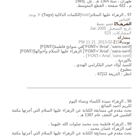
طهران ، سنة 1364 هـ . ش .|1985
م ، 422 صفحة ، القطع المتوسط.
97 ـ الزهراء عليها السلام
[/font]
الكلمات الدلالية (Tags):
لا يوجد
اقتباس
الشريف15
عضو نشط
تاريخ التسجيل: Jan 2005
المشاركات: 523
مشاركة
تويت
#2
15-02-2013, 11:21 PM
[FONT=’Arial’,’sans-serif’]في سوانح فاطمة[/FONT]
[FONT=’Arial’,’sans-serif’] الزهراء عليها السلام وأحوالها[/FONT]
.
[FONT=’Arial’,’sans-serif’]
بالاوردية .
للسيد أولاد حيدر البلكرامي الهندي .
مطبوع .
انظر : الذريعة 12|67 .
——————————————————————————–
98 ـ الزهراء سيدة الكساء ونساء اليوم
لكريم أحمد الصائغ .
بحث مقدم في مسابقة الكتابة عن الزهراء عليها السلام التي أجرتها مكتبة
العلمين في النجف عام 1387 هـ .
99 ـ الزهراء فاطمة بنت محمد صلوات الله عليهما .
لعبد الزهراء عثمان محمد .
بحث مقدم في مسابقة الكتابة عن الزهراء عليها السلام التي أجرتها مكتبة