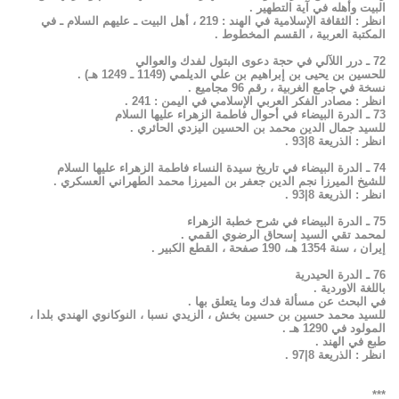
البيت وأهله في آية التطهير .
انظر : الثقافة الإسلامية في الهند : 219 ، أهل البيت ـ عليهم السلام ـ في
المكتبة العربية ، القسم المخطوط .
72 ـ درر اللآلي في حجة دعوى البتول لفدك والعوالي
للحسين بن يحيى بن إبراهيم بن علي الديلمي (1149 ـ 1249 هـ) .
نسخة في جامع الغربية ، رقم 96 مجاميع .
انظر : مصادر الفكر العربي الإسلامي في اليمن : 241 .
73 ـ الدرة البيضاء في أحوال فاطمة الزهراء عليها السلام
للسيد جمال الدين محمد بن الحسين اليزدي الحائري .
انظر : الذريعة 8|93 .
74 ـ الدرة البيضاء في تاريخ سيدة النساء فاطمة الزهراء عليها السلام
للشيخ الميرزا نجم الدين جعفر بن الميرزا محمد الطهراني العسكري .
انظر : الذريعة 8|93 .
75 ـ الدرة البيضاء في شرح خطبة الزهراء
لمحمد تقي السيد إسحاق الرضوي القمي .
إيران ، سنة 1354 هـ، 190 صفحة ، القطع الكبير .
76 ـ الدرة الحيدرية
باللغة الاوردية .
في البحث عن مسألة فدك وما يتعلق بها .
للسيد محمد حسين بن حسين بخش ، الزيدي نسبا ، النوكانوي الهندي بلدا ،
المولود في 1290 هـ .
طبع في الهند .
انظر : الذريعة 8|97 .
***