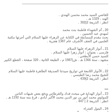
——————————————————————————–
للقاضي السيد محمد محسن الهندي .
الهند ، 1329 هـ .
انظر : الذريعة 2|302 .
20 ـ أم الشهداء فاطمة بنت محمد
لمهدي عبد الحسين .
بحث مقدم للمسابقة في الكتابة عن الزهراء عليها السلام التي أجرتها مكتبة
العلمين في النجف الأشرف عام 1387 هجرية .
21 ـ أنوار الزهراء عليها السلام
فارسى ، بعنوان : أنوار زهرا عليها السلام .
للسيد حسن الأبطحي .
مشهد ، سنة 1366 هـ . ش|1987 م ، الطبعة الثانية ، 320 صفحة ، القطع الكبير
.
22 ـ الأنوار اللامعة في تواريخ سيدتنا الصديقة الطاهرة فاطمة عليها السلام
للشيخ محمد رضا الطبسي .
انظر : الذريعة 2|439 .
***
23 ـ أنوار الهداية في مبحث فدك والقرطاس ودفع بعض شبهات الناس
للمولوي محمد أنور بن نور الدين محمد الأكبر آبادي ، فرغ منه سنة 1192 هـ .
انظر : الذريعة 2 | 447 .
24 ـ البتول العذراء