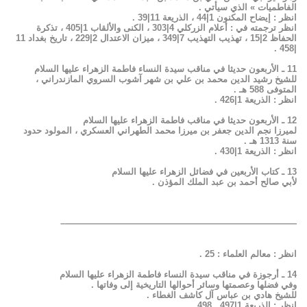
الفاطميات » الذي سيأتي .
انظر : إيضاح المكنون 1|44 ، الذريعة 11|39 .
انظر ترجمته في : أعلام الزركلي 4|303 ، الكنى والألقاب 1|405 ، تذكرة
الحفاظ 2|15 ، تهذيب التهذيب 7|349 ، ميزان الاعتدال 2|229 ، تاريخ بغداد 11
|458 .
11 ـ الأربعون حديثا في مناقب سيدة النساء فاطمة الزهراء عليها السلام
للشيخ رشيد الدين محمد بن علي بن شهر آشوب السروي المازندراني ،
المتوفى 588 هـ .
انظر : الذريعة 1|426 .
12 ـ الأربعون حديثا في مناقب فاطمة الزهراء عليها السلام
لميرزا نجم الدين جعفر بن ميرزا محمد الطهراني العسكري ، المولود حدود
سنة 1313 هـ .
انظر : الذريعة 1|430 .
13 ـ كتاب الأربعين في فضائل الزهراء عليها السلام
لأبي صالح أحمد بن عبد الملك المؤذن .
——————————————————————————–
انظر : معالم العلماء : 25 .
14 ـ أرجوزة في مناقب سيدة النساء فاطمة الزهراء عليها السلام
وفي فضلها وعصمتها وسائر أحوالها التاريخية إلى وفاتها .
للشيخ هادي بن عباس آل كاشف الغطاء .
انظر : الذريعة 1|497 ـ 498 .