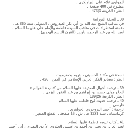
للمولوي غلام علي البهاونكري .
مطبوع في 400 صفحة .
انظر : الذريعة 3|473 .
38 ـ التحفة النورانية
في مناقب الشيخ عبد الله بن أبي بكر العيدروس ، المتوفى سنة 865 هـ ،
ضمنه استطرادات في مناقب السيدة فاطمة والإمام علي عليهما السلام .
لعبد الله بن عبد الرحمن باوزير (القرن التاسع الهجري) .
——————————————————————————–
نسخة في مكتبة الحسيني ، بتريم بحضرموت .
انظر : مصادر الفكر العربي الإسلامي في اليمن : 426 .
39 ـ ترجمة أحوال الصديقة عليها السلام من كتاب « العوالم »
للحاج مولى حسن بن إبراهيم بن عبد الغفور اليزدي .
انظر : الذريعة 26|189 .
40 ـ ترجمة حديث لوح فاطمة عليها السلام
فارسي .
ترجمة : أحمد البروجردي الجواهري .
كرمانشاه ، سنة 1321 هـ . ش ، 16 صفحة ، القطع الصغير .
41 ـ كتاب تزويج فاطمة عليها السلام
لعبد العزيز بن يحيى بن أحمد بن عيسى الجلودي الأزدي البصري ، أبي أحمد