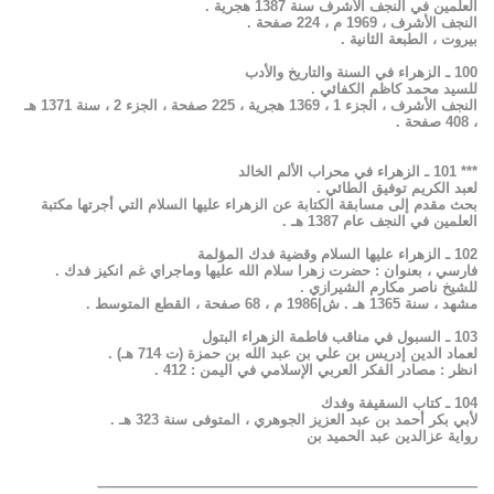
العلمين في النجف الأشرف سنة 1387 هجرية .
النجف الأشرف ، 1969 م ، 224 صفحة .
بيروت ، الطبعة الثانية .
100 ـ الزهراء في السنة والتاريخ والأدب
للسيد محمد كاظم الكفائي .
النجف الأشرف ، الجزء 1 ، 1369 هجرية ، 225 صفحة ، الجزء 2 ، سنة 1371 هـ
، 408 صفحة .
*** 101 ـ الزهراء في محراب الألم الخالد
لعبد الكريم توفيق الطائي .
بحث مقدم إلى مسابقة الكتابة عن الزهراء عليها السلام التي أجرتها مكتبة
العلمين في النجف عام 1387 هـ .
102 ـ الزهراء عليها السلام وقضية فدك المؤلمة
فارسي ، بعنوان : حضرت زهرا سلام الله عليها وماجراي غم انكيز فدك .
للشيخ ناصر مكارم الشيرازي .
مشهد ، سنة 1365 هـ . ش|1986 م ، 68 صفحة ، القطع المتوسط .
103 ـ السبول في مناقب فاطمة الزهراء البتول
لعماد الدين إدريس بن علي بن عبد الله بن حمزة (ت 714 هـ) .
انظر : مصادر الفكر العربي الإسلامي في اليمن : 412 .
104 ـ كتاب السقيفة وفدك
لأبي بكر أحمد بن عبد العزيز الجوهري ، المتوفى سنة 323 هـ .
رواية عزالدين عبد الحميد بن
——————————————————————————–