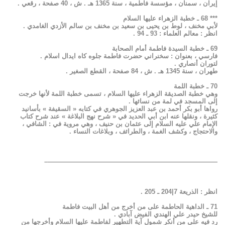
إيران ، سمنان ، مؤسسة فاطمية ، سنة 1365 هـ . ش ، 40 صفحة ، رقعي .
*** 68 ـ خطبة الزهراء عليها السلام
لأبي مخنف ، لوط بن يحيى بن سعيد بن مخنف بن سالم الأزدي الغامدي .
انظر : معالم العلماء : 93 ـ 94 .
69 ـ خطبة السيدة فاطمة أمام الصحابة
فارسي ، بعنوان : سخنراني حضرت فاطمة جلوه كاه ايدال اسلام .
لتوران أنصاري .
طهران ، سنة 1345 هـ . ش ، 84 صفحة ، القطع الصغير .
70 ـ خطبة اللمة
وهي خطبة الصديقة الزهراء عليها السلام ، تسمى خطبة اللمة لأنها خرجت
إلى المسجد في لمة من نسائها .
رواها أبو بكر أحمد بن عبد العزيز الجوهري في كتابه « السقيفة » بأسانيد
كثيرة ، ونقلها عنه ابن أبي الحديد في « شرح نهج البلاغة » عند شرح كتاب
الإمام علي عليه السلام إلى عثمان بن حنيف ، وهي مروية في : الشافي ،
والاحتجاج ، وكشف الغمة ، والطرائف ، وبلاغات النساء .
——————————————————————————–
انظر : الذريعة 7|204 ـ 205 .
71 ـ الداهية الحاطمة على من أخرج من أهل البيت فاطمة
للشيخ حيدر علي الهندي الفيض آبادي .
رد فيه على من أنكر شمول آية التطهير لفاطمة عليها السلام وأخرجها من