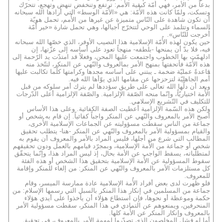
بدعاً من الأمر، فهي أُمّة كبقية الأُمم: ترتفع وتنخفض تنهض وتهجع، تتحرّك
وتسكت، ولمّا كانت هذه الأُمّة: هي «الأُمّة الوسط» التي أرادها الله سبحانه
أن تكون شاهدة على النّاس متميزة عن غيرها من الأُمم، تحمل هويّة
السماء وتتلمذ على الوحي لتتخرّج أجيالها، وهي تحمل شارة «خير أُمّة
أُخرجت للنّاس».
حين يكون لهذه الأُمّة الإسلامية هذا النصيب الأوفر، الذي خصّها الله سبحانه
فيه، فلا بدّ أن يمنحها -بلطفه- منهجاً تعود على أساسه إلى عزّتها، إن
ادلهمّت بها الخطوب واجتمعت عليها المحن، وفعلاً قد امتدّت يد الرّحمة إلى
هذه الأُمّة فأتحفتها بمنهج الأمر بمالعروف والنّهي عن المنكر، لتتّخذ منه
قاعدةً عمليّة ضخمة ـ يبتني على أساسه مجدها وكرامتها كلّما تكالبت عليها
أُمم الجاهليّة لتزحزحها عن مقامها الذي يوّأها الله فيه.
وبعد أن دلّها الله تعالى على طريق سؤددها لم يترك أمر سلوكه من قبل
الأُمة اختياريّاً، وإنّما منحه الصّفة الإلزامية. والصّفة الإلزامية أعلى الدّرجات
للتكليف في التّشريع الإسلامي.
ولكن هذه السّمة الإلزامية أُعطيت الصفة الكفائية. وعلى هذا الأساس
أصبح الأمر بالمعروف والنّهي عن المنكر واجباً كفائياً. إن قام به شخص أو
جماعة من الناس سقطت مسؤوليته عن الجماعات الإسلامية الأُخرى،
والقيام بمسؤولية الأمر بالمعروف والنّهي عن المنكر -هنا- يتطلب تحقيق
المطالب التي شرع من أجلها، فليس المراد بالأمر والمعروف أن يقوم به
شخص أو جماعة من الأُمة الإسلامية، وبمجرّد قيامهم بالعمل ودون تحقيقهم
لمتطلّباته، يسقط الواجب عن الأمة بحال، إذ ليس المراد هذا، وإنّما يتحقّق
سقوط المسؤولية عن الأُمة الإسلامية بتحقيق هذا الشخص أو هذه الفئة
كل مستلزمات الأمر بالمعروف والنّهي عن المنكر: من إلغاء للمنكر وإقامة
للمعروف.
فلو ظهرت لدى بعض أفراد الأُمة الإسلامية عادة ممارسة الميسر، وقام
جماعة من المسلمين في إنكار هذا المنكر بالسبل التي رسمها الإسلام: من
حكمة وموعظة أو نحوها، فإن استطاع هؤلاء أن يأخذوا على أيدي هؤلاء
المنحرفين، ويمنعوهم عن التمادي في هذا المنكر، سقطت مسؤولية الأمر
بالمعروف وإنكار المنكر عن الأُمة كلها.
أما لو فشل المخلصون الذي تصدّروا لمهمة الأمر بالمعروف، في تحقيق