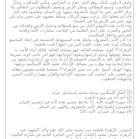
وكيف لا يكون كذلك، وهو الذي: تقام به الفرائض، وتأمن المذاهب، وتحلّ
المكاسب، وتمنع المظالم، وتعمّر الأرض وينتصف للمظلوم من الظالم، ولا
يزال النّاس بخير ما أمروا بالمعروف ونهوا عن المنكر، وتعاونوا على البرّ،
فاذا لم يفعلوا ذلك نزعت منهم البركات وسلّط بعضهم على بعض، ولم يكن
لهم ناصر في الأرض ولا في السّماء.
وإذا كانت هذه المهام الكبار من منع للمظالم واعمار الأرض والعدالة بين
الناس والضرب على أيدي الظلمة من التلاعب بمقدّرات الأُمة وإقامة
للفرائض وإحلال للمكاسب.
إذا كان الأمر بالمعروف يتحمّل هذه المسؤولية الجسيمة في إنقاذ المجتمع
وإصلاح أوده، فقد تجلّت الغاية التي من أجلها أعلنت فاطمة
(ع)
الزهراء
كونه، مصلحة للعامّة، فهو مصلحة للعامّة؛ لعامّة أبناء الأُمة، به
تحفظ حقوقها وتدوم كرامتها ويقوم اعوجاجها، فهو الى جانب كونه تشريعا
عباديا كلّف الله به الإنسان المسلم إلاّ أنّ ما يدرّه من أرباح وما يحقق من
نتائج إيجابية وما يوفّره من مصالح، كلُّ ذلك تجنيه الأُمّة الإسلامية برمّتها،
(ع)
ولهذا الهدف أصبح -على حد تعبير الزّهراء
مصلحةً للعامة يتفيئون ظلاله
ويرتفعون على أساسه إلى مستوى الكرامة والعزّة- مهما تراكمت المحن
وادلهمّت الخطوب.
____________
(1) الفكر الإسلامي، محمّد محمّد إسماعيل عبده.
(2) آخر آية من سورة البقرة.
(3) سورة التّوبة، الآية: 71 يلاحظ تفسير هذه الآية في (تفسير التبيان
للطوسي) ليتّضح إطار الأمر بالمعروف والنّهي عن المنكر.
(4) سورة آل عمران، الآية: 110.
المصدر: الزّهَراء فاطمة بنت محمد صلى الله عليه وآله: الشهيد عبد
الزهراء عثمان محمد (الكتابُ الذي أحرز الجائزة الثانية في مُباراة التأليف