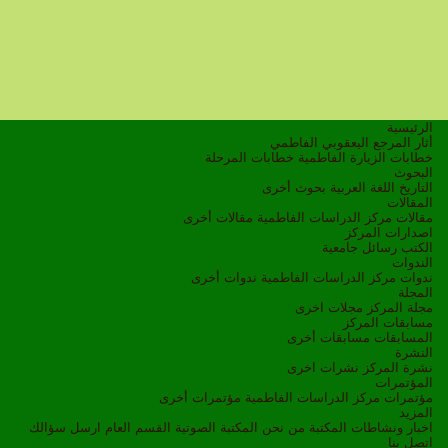
الرئيسية
أثار المرجع اليعقوبي الفاطمي
خطابات الزيارة الفاطمية
خطابات المرحلة
البحوث
التاريخ
اللغة العربية
بحوث أخرى
المقالات
مقالات مركز الدراسات الفاطمية
مقالات أخرى
اصدارات المركز
الكتب
رسائل جامعية
الندوات
ندوات مركز الدراسات الفاطمية
ندوات أخرى
المجلة
مجلة المركز
مجلات اخرى
مسابقات المركز
المسابقات
مسابقات أخرى
النشرة
نشرة المركز
نشرات اخرى
المؤتمرات
مؤتمرات مركز الدراسات الفاطمية
مؤتمرات أخرى
المزيد
اخبار ونشاطات
المكتبة
من نحن
المكتبة الصوتية
القسم العام
ارسل سؤالك
اتصل بنا