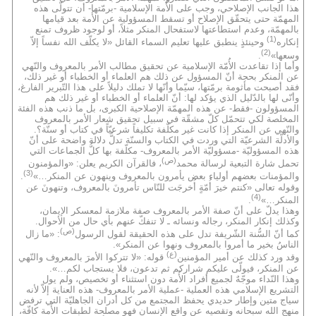
هذا الجانب الإصلاحي، وجب على الأُمة الإسلامية -برمّتها- أن تتولّى هذه
المهمّة حتى يتحقّق الإصلاح أو تسقط المسؤولية عن الأُمة بعد قيامها
بالمهمّة، وعدم استطاعتها لاستفحال المنكر مثلاً، أو لوجود ظروف تمنع
(1)
إنكاره
وحينئذٍ ينطبق عليها تعليم السماء القائل «لا يكلّف الله نفساً إلاّ
(2)
وسعها»
.
وأما إذا تقاعدت الأُمّة الإسلامية عن تحقيق مطالب الأمر بالمعروف والنّهي
عن المنكر بحجة أنّ المسؤول عن ذلك هم العلماء أو الخطباء أو غير ذلك،
فقد أصبحت مأثومة برمّتها، سيّما وأنّها لا تملك دليلاً على هذا التّبرير الفارغ،
وأنّى لها بالدّليل الذي يؤكد لها: أنّ العلماء أو الخطباء أو غير ذلك هم
المسؤولون -فقط- عن هذه المهمّة الإصلاحية الكبرى، بل ما ذنب هذه الفئة
المخلصة لكي تتحمّل كلّ مشقّة في سبيل تحقيق شعار الأمر بالمعروف
والنّهي عن المنكر إذا كانت غير مكلّفة تكليفاً شرعيّاً في كتاب أو سنّة؟.
والأدلّة الشرعيّة التي وردت في الكتاب والسنّة تدلُّ دلالة واضحة على أنّ
هذه المسؤوليّة -مسؤوليّة الأمر بالمعروف- مكلّفة بها كلُّ الجماعات التي
(ص)
تحمل شارة التبعية لرسالة محمد
، فالقرآن الكريم يعلن: «والمؤمنون
(3)
والمؤمنات بعضهم أولياء بعض يأمرون بالمعروف وينهون عن المنكر…»
.
وقوله تعالى «كنتم خيرَ أُمّةٍ أُخرجَت للنّاس تأمرونَ بالمعروف، وتنهونَ عن
(4)
المنكر…»
.
وهذا يدلّ على أنّ صفة الأمر بالمعروف صفة ملازمة لمعسكر الإيمان،
وكذلك إنكار المنكر، رجاله ونسائه ـ لا تنفكّ عنهم بأي حال من الأحوال.
(ص)
كما أنّ السُّنة الشّريفة تدل على هذه الحقيقة لقول الرسول
: «ما زال
الناسُ بخير ما أمروا بالمعروف ونهوا عن المنكر».
(ع)
وقد ورد كذلك عن أمير المؤمنين
قوله: «لا تتركوا الأمرَ بالمعروف والنّهي
عن المنكر، فيولّى عليكم شراركم ثم تدعون، فلا يستجاب لكم…».
وهذا النّداء موجّهٌ لجميع أفراد الأُمة دون استثناء أو تخصيص، ولم يول
التشريع الإسلامي هذه العملية -عملية الأمر بالمعروف- هذه العناية إلاّ لأنه
سياج متين وإطار حديدي يحفظ المجتمع من كل أدران الجاهليّة التي ترفض
منهج الله سبحانه وتقصيه عن واقع الإنسان فهو مصلحة لطبقات الأُمة كافّة،