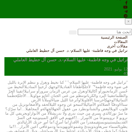
×
الصفحة الرئيسية
المقالات
مقالات أخرى
تراتيل في وجه فاطمة- عليها السلام-.د. حسن آل حطيط العاملي
تراتيل في وجه فاطمة- عليها السلام-.د. حسن آل حطيط العاملي
12 يوليو، 2021
40
“تراتيل في وجه فاطمة- عليها السلام-” ” كنا نخيط ونغزل و ننظم الإبرة بالليل
في ضوء وجه فاطمة*” لأجلكِأطفأنا القناديلا!لوجهكِ أرخينا المناديلا!لنخيط من
حُسن الزمانحبوراًو أكاليلا!ونغزل من عرس الزمان سروراًو سرابيلا!تقينا الحرّ
والظلماتتقينا البرد والكرباتوننظم من غنى الجنان أغانٍو مواويلا…!لأجلكِحطّمنا
التماثيلا!لوجهكِأخرسنا الأقاويلا!وأترعنا الليل ضياءًاوملأنا الأرض
سناءًاودفنّا الضلالةو الأضاليلا!لنمحو عن وجوه الليلالحقد والأضغانونزيل من
قلوب الويلالبغض والشنآنونطرد من عقول الجهلالجهالةو المجاهيلا…!ما سرّكِ؟
ما سرّ نوركالذي يسري من حيث ندري ولا ندريشلاّلاً من الأنوار!ويجريفي كل ما
نرويو لا نرويينبوعاً من الأسرار…!؟فيهيم في الأفق المبينويتيه في السرّ
القديمليستبينويستقيمقدراً من الأقدار!ما أمركِ؟ما أمر حزنك الأزليالذي
يطويالسماء سريعاًويذويندىً وشموعاًويهويدماً ودموعاًفي أعين الأبرار…!؟ما
خطبكِ؟ما خطب همّك الأبديالذي اختلط بهمّ الأرضِواعتلى جبال الرفضِليغربفي