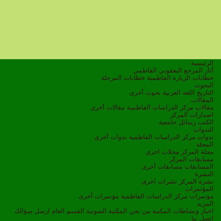
الرئيسية
أثار المرجع اليعقوبي الفاطمي
خطابات الزيارة الفاطمية
خطابات المرحلة
البحوث
التاريخ
اللغة العربية
بحوث أخرى
المقالات
مقالات مركز الدراسات الفاطمية
مقالات أخرى
اصدارات المركز
الكتب
رسائل جامعية
الندوات
ندوات مركز الدراسات الفاطمية
ندوات أخرى
المجلة
مجلة المركز
مجلات اخرى
مسابقات المركز
المسابقات
مسابقات أخرى
النشرة
نشرة المركز
نشرات اخرى
المؤتمرات
مؤتمرات مركز الدراسات الفاطمية
مؤتمرات أخرى
المزيد
اخبار ونشاطات
المكتبة
من نحن
المكتبة الصوتية
القسم العام
ارسل سؤالك
اتصل بنا