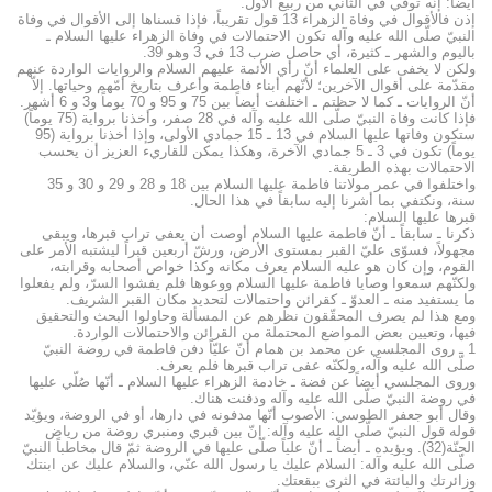
أيضاً: إنّه توفّي في الثاني من ربيع الأول.
إذن فالأقوال في وفاة الزهراء 13 قول تقريباً، فإذا قسناها إلى الأقوال في وفاة
النبيّ صلّى الله عليه وآله تكون الاحتمالات في وفاة الزهراء عليها السلام ـ
باليوم والشهر ـ كثيرة، أي حاصل ضرب 13 في 3 وهو 39.
ولكن لا يخفى على العلماء أنّ رأي الأئمة عليهم السلام والروايات الواردة عنهم
مقدّمة على أقوال الآخرين؛ لأنّهم أبناء فاطمة وأعرف بتاريخ أمّهم وحياتها. إلاّ
أنّ الروايات ـ كما لا حظتم ـ اختلفت أيضاً بين 75 و 95 و 70 يوماً و3 و 6 أشهر.
فإذا كانت وفاة النبيّ صلّى الله عليه وآله في 28 صفر، وأخذنا برواية (75 يوماً)
ستكون وفاتها عليها السلام في 13 ـ 15 جمادي الأولى، وإذا أخذنا برواية (95
يوماً) تكون في 3 ـ 5 جمادي الآخرة، وهكذا يمكن للقاريء العزيز أن يحسب
الاحتمالات بهذه الطريقة.
واختلفوا في عمر مولاتنا فاطمة عليها السلام بين 18 و 28 و 29 و 30 و 35
سنة، ونكتفي بما أشرنا إليه سابقاً في هذا الحال.
قبرها عليها السلام:
ذكرنا ـ سابقاً ـ أنّ فاطمة عليها السلام أوصت أن يعفى تراب قبرها، ويبقى
مجهولاً، فسوّى عليّ القبر بمستوى الأرض، ورشّ أربعين قبراً ليشتبه الأمر على
القوم، وإن كان هو عليه السلام يعرف مكانه وكذا خواص أصحابه وقرابته،
ولكنّهم سمعوا وصايا فاطمة عليها السلام ووعوها فلم يفشوا السرّ، ولم يفعلوا
ما يستفيد منه ـ العدوّ ـ كقرائن واحتمالات لتحديد مكان القبر الشريف.
ومع هذا لم يصرف المحقّقون نظرهم عن المسألة وحاولوا البحث والتحقيق
فيها، وتعيين بعض المواضع المحتملة من القرائن والاحتمالات الواردة.
1 ـ روى المجلسي عن محمد بن همام أنّ عليّاً دفن فاطمة في روضة النبيّ
صلّى الله عليه وآله، ولكنّه عفى تراب قبرها فلم يعرف.
وروى المجلسي أيضاً عن فضة ـ خادمة الزهراء عليها السلام ـ أنّها صُلّي عليها
في روضة النبيّ صلّى الله عليه وآله ودفنت هناك.
وقال أبو جعفر الطوسي: الأصوب أنّها مدفونه في دارها، أو في الروضة، ويؤيّد
قوله قول النبيّ صلّى الله عليه وآله: إنّ بين قبري ومنبري روضة من رياض
الجنّة(32). ويؤيده ـ أيضاً ـ أنّ علياً صلّى عليها في الروضة ثمّ قال مخاطباً النبيّ
صلّى الله عليه وآله: السلام عليك يا رسول الله عنّي، والسلام عليك عن ابنتك
وزائرتك والبائتة في الثرى ببقعتك.