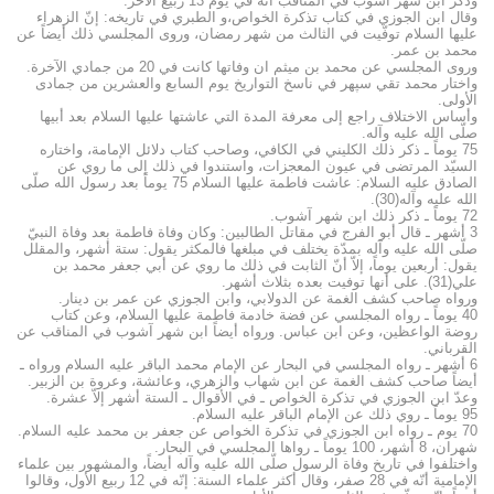
وذكر ابن شهر آشوب في المناقب أنّه في يوم 13 ربيع الآخر.
وقال ابن الجوزي في كتاب تذكرة الخواص،و الطبري في تاريخه: إنّ الزهراء
عليها السلام توفّيت في الثالث من شهر رمضان، وروى المجلسي ذلك أيضاً عن
محمد بن عمر.
وروى المجلسي عن محمد بن ميثم ان وفاتها كانت في 20 من جمادي الآخرة.
واختار محمد تقي سپهر في ناسخ التواريخ يوم السابع والعشرين من جمادى
الأولى.
وأساس الاختلاف راجع إلى معرفة المدة التي عاشتها عليها السلام بعد أبيها
صلّى الله عليه وآله.
75 يوماً ـ ذكر ذلك الكليني في الكافي، وصاحب كتاب دلائل الإمامة، واختاره
السيّد المرتضى في عيون المعجزات، واستندوا في ذلك إلى ما روي عن
الصادق عليه السلام: عاشت فاطمة عليها السلام 75 يوماً بعد رسول الله صلّى
الله عليه وآله(30).
72 يوماً ـ ذكر ذلك ابن شهر آشوب.
3 أشهر ـ قال أبو الفرج في مقاتل الطالبين: وكان وفاة فاطمة بعد وفاة النبيّ
صلّى الله عليه وآله بمدّة يختلف في مبلغها فالمكثر يقول: ستة أشهر، والمقلل
يقول: أربعين يوماً، إلاّ أنّ الثابت في ذلك ما روي عن أبي جعفر محمد بن
علي(31). على أنها توفيت بعده بثلاث أشهر.
ورواه صاحب كشف الغمة عن الدولابي، وابن الجوزي عن عمر بن دينار.
40 يوماً ـ رواه المجلسي عن فضة خادمة فاطمة عليها السلام، وعن كتاب
روضة الواعظين، وعن ابن عباس. ورواه أيضاً ابن شهر آشوب في المناقب عن
القرباني.
6 أشهر ـ رواه المجلسي في البحار عن الإمام محمد الباقر عليه السلام ورواه ـ
أيضاً صاحب كشف الغمة عن ابن شهاب والزهري، وعائشة، وعروة بن الزبير.
وعدّ ابن الجوزي في تذكرة الخواص ـ في الأقوال ـ الستة أشهر إلاّ عشرة.
95 يوماً ـ روي ذلك عن الإمام الباقر عليه السلام.
70 يوم ـ رواه ابن الجوزي في تذكرة الخواص عن جعفر بن محمد عليه السلام.
شهران، 8 أشهر، 100 يوماً ـ رواها المجلسي في البحار.
واختلفوا في تاريخ وفاة الرسول صلّى الله عليه وآله أيضاً، والمشهور بين علماء
الإمامية أنّه في 28 صفر، وقال أكثر علماء السنة: إنّه في 12 ربيع الأول، وقالوا