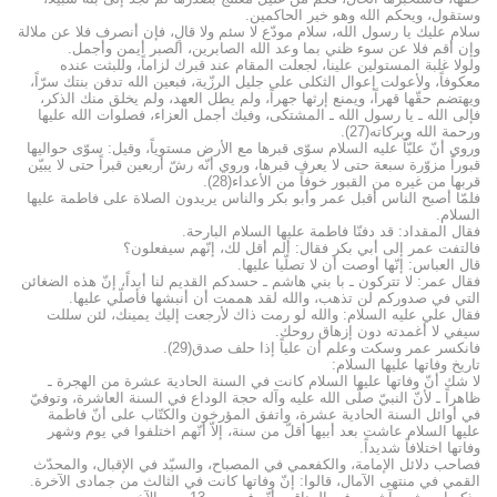
وستقول، ويحكم الله وهو خير الحاكمين.
سلام عليك يا رسول الله، سلام مودّع لا سئم ولا قالٍ، فإن أنصرف فلا عن ملالة
وإن أقم فلا عن سوء ظني بما وعد الله الصابرين، الصبر أيمن وأجمل.
ولولا غلبة المستولين علينا، لجعلت المقام عند قبرك لزاماً، وللبثت عنده
معكوفاً، ولأعولت إعوال الثكلى على جليل الرزّية، فبعين الله تدفن بنتك سرّاً،
ويهتضم حقّها قهراً، ويمنع إرثها جهراً، ولم يطل العهد، ولم يخلق منك الذكر،
فإلى الله ـ يا رسول الله ـ المشتكى، وفيك أجمل العزاء، فصلوات الله عليها
ورحمة الله وبركاته(27).
وروي أنّ عليّاً عليه السلام سوّى قبرها مع الأرض مستوياً، وقيل: سوّى حواليها
قبوراً مزوّرة سبعة حتى لا يعرف قبرها، وروي أنّه رشّ أربعين قبراً حتى لا يبيّن
قربها من غيره من القبور خوفاً من الأعداء(28).
فلمّا أصبح الناس أقبل عمر وأبو بكر والناس يريدون الصلاة على فاطمة عليها
السلام.
فقال المقداد: قد دفنّا فاطمة عليها السلام البارحة.
فالتفت عمر إلى أبي بكر فقال: ألم أقل لك، إنّهم سيفعلون؟
قال العباس: إنّها أوصت أن لا تصلّيا عليها.
فقال عمر: لا تتركون ـ با بني هاشم ـ حسدكم القديم لنا أبداً، إنّ هذه الضغائن
التي في صدوركم لن تذهب، والله لقد هممت أن أنبشها فأصلّي عليها.
فقال علي عليه السلام: والله لو رمت ذاك لأرجعت إليك يمينك، لئن سللت
سيفي لا أغمدته دون إزهاق روحك.
فانكسر عمر وسكت وعلم أن علياً إذا حلف صدق(29).
تاريخ وفاتها عليها السلام:
لا شك أنّ وفاتها عليها السلام كانت في السنة الحادية عشرة من الهجرة ـ
ظاهراً ـ لأنّ النبيّ صلّى الله عليه وآله حجة الوداع في السنة العاشرة، وتوفيّ
في أوائل السنة الحادية عشرة، واتفق المؤرخون والكتّاب على أنّ فاطمة
عليها السلام عاشت بعد أبيها أقلّ من سنة، إلاّ أنّهم اختلفوا في يوم وشهر
وفاتها اختلافاً شديداً.
فصاحب دلائل الإمامة، والكفعمي في المصباح، والسيّد في الإقبال، والمحدّث
القمي في منتهى الآمال، قالوا: إنّ وفاتها كانت في الثالث من جمادى الآخرة.