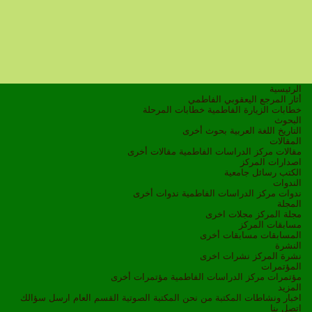
الرئيسية
أثار المرجع اليعقوبي الفاطمي
خطابات الزيارة الفاطمية
خطابات المرحلة
البحوث
التاريخ
اللغة العربية
بحوث أخرى
المقالات
مقالات مركز الدراسات الفاطمية
مقالات أخرى
اصدارات المركز
الكتب
رسائل جامعية
الندوات
ندوات مركز الدراسات الفاطمية
ندوات أخرى
المجلة
مجلة المركز
مجلات اخرى
مسابقات المركز
المسابقات
مسابقات أخرى
النشرة
نشرة المركز
نشرات اخرى
المؤتمرات
مؤتمرات مركز الدراسات الفاطمية
مؤتمرات أخرى
المزيد
اخبار ونشاطات
المكتبة
من نحن
المكتبة الصوتية
القسم العام
ارسل سؤالك
اتصل بنا