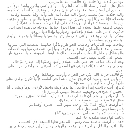
عهدتني كاذبة، ولا خائنة، ولا خالفتك منذ عاشرتني.
فقال عليه السلام: معاذ الله، أنت أعلم بالله وأبرّ وأتقى وأكرم وأشدّ خوفاً من
الله، من أن أوبّخك بمخالفة، وقد عزّ عليّ مفارقتك وفقدك إلاّ أنّه أمر لابدّ منه،
والله جدّدت عليّ مصيبة رسول الله صلّى الله عليه وآله، وقد عظمت وفاتك
وفقدك، فإنا لله وإنّا إليه راجعون من مصيبة ما أفجعها وآلمها وأمضّها وأحزنها،
هذه والله مصيبة لا عزاء لها، ورزيّة لا خلف لها، ثم بكيا جميعاً ساعة(13).
لخّصت فاطمة عليها السلام في هذا الحوار حياتها الزوجيّة في هذه العبارات،
فذكّرت الأمير عليه السلام بإخلاصها وطهارتها وإطاعتها لزوجها.
وشكر لها الإمام وفاءها، وأثنى على طهارتها وقدسيتها ومعاناتها وتقواها، وأبدى
لها حبّه وودّه وتعلّقه بها.
وهاجت بهما الذكريات وحاشت الخواطر وتذكّرا حياتهما السعيدة التي غمرتها
الغبطة والدفء والحنان والوفاء، والوقوف جنباً إلى جنب في مواجهة الأحداث
والمشاكل وتذليل الصعاب، فانهمرت لذلك عيناهما بالدموع، لعلّها تطفيء نار
القلب التي كادت تقضي على الجسد.
وبعد أن بكيا ساعة أخذ علي عليه السلام رأسها وضمّها إلى صدره ثمّ قال:
أوصيني بما شئت، فإنّك تجديني فيها أمضي كما أمرتني به، وأختار أمرك على
أمري.
ثمّ قالت: جزاك الله عنّي خير الجزاء، وأوصته بوصاياها، وهي:
1 ـ يا بن عم، أوصيك أن تتزوّج بعدي بابنة أختي أمامة، فإنّها تكون لولدي مثلي،
فإنّ الرجال لابدّ لهم من النساء(14).
2 ـ إن أنت تزوّجت إمرأة فاجعل لها يوماً وليلة واجعل لأولادي يوماً وليلة، يا أبا
الحسن لا تصح في وجوههم فيصبحا يتيمين غريبين(15).
3 ـ أوصيك يا بن عم، أن تتّخذ لي نعشاً، فقد رأيت الملائكة صوّروا صورته،
فقال لها: صفيه لي .. فوصفته، فاتّخذه لها(16).
4 ـ أوصت لأزواج النبيّ لكلّ واحدة منهن اثنتى عشرة أوقية(17).
5 ـ ولنساء بني هاشم مثل ذلك.
6 ـ وأوصت لأمامة بنت أبي العاص بشيء(18).
وكانت لها وصية مكتوبة جاء فيها:
«هذا ما أوصت فاطمة بنت رسول الله بحوائطها السبعة؛ ذي الحسنى
والساقية، والدلال، والغراف، والرقمة، والهيثم، ومال أم إبراهيم، إلى علي بن