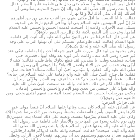
فأقبل أمير المؤمنين عليه السلام حتى دخل على فاطمة عليها السلام. فقال
لها: يا بنت رسول الله صلّى الله عليه وآله إنّ شيوخ المدينة يسألونني أن
أسألك، إمّا أن تبكي أباك ليلاً وإمّا نهاراً.
فقالت: يا أبا الحسن، ما أقلّ مكثي بينهم، وما أقرب مغيبي من بين أظهرهم.
ثمّ إنّ أمير المؤمنين عليه السلام بنى لها بيتاً في البقيع نازحاً عن المدينة
يسمّى بيت الأحزان، وكانت إذا أصبحت قدمت الحسن والحسين عليه السلام
أمامها، وخرجت إلى البقيع باكية، فلا تزال بين القبور باكية(5).
عن أنس قال: لما فرغنا من دفن النبيّ صلّى الله عليه وآله أتيت إلى فاطمة
عليها السلام فقالت: كيف طاوعتكم أنفسكم على أن تهيلوا التراب على وجه
رسول الله صلّى الله عليه وآله ثمّ بكت(6).
وعن محمود بن لبيد قال: مررت على قبور شهداء أحد، وإذا بفاطمة تبكي عند
قبر حمزة رضي الله عنه ـ وكانت تأتي قبره بعد وفاة أبيها ـ فصبرت حتى
هدأت، فسلّمت وقلت: يا سيّدتي، لقد قطّع بكاؤك نياط قلبي، فقالت: كيف لا
أبكي وقد فقدت أبي خير الآباء وأفضل الأنبياء؟ ما أشوقني إلى رسول الله
صلّى الله عليه وآله. فقلت: يا سيّدتي، أحبّ أن أسألك مسألة؟ فقالت: سل
فقلت: هل صرّح النبيّ صلّى الله عليه وآله بإمامة علي عليه السلام في حياته؟
فقالت: عجباً، أونسيتم غدير خم؟ فقلت: أعرف يوم الغدير، ولكنّي أريد أن
أسمع ما قاله لكم في ذلك ـ فقالت: والله لقد سمعت النبيّ صلّى الله عليه
وآله يقول: علي خليفتي من بعدي وهو الإمام والحسن والحسين، إمامان،
ويكون من صلب الحسين عليه السلام تسعة أئمة من تبعهم اهتدى ونجى، ومن
خالفهم ضلّ وهوى(7).
على فراش المرض:
عن الصادق عليه السلام كان سبب وفاتها عليها السلام أنّ قنفذاً مولى عمر
لكزها بنعل السيف بأمره فأسقطت محسناً، ومرضت من ذلك مرضاً شديداً (8)،
وكان علي عليه السلام يمرّضها بنفسه، وتعينه على ذلك أسماء بنت عميس(9).
وفي يوم دخلت نسوة من المهاجرين والأنصار على فاطمة بنت رسول الله
صلّى الله عليه وآله يعدنها فقلن: السلام عليك يا بنت رسول الله صلّى الله
عليه وآله كيف أصبحت؟ فقالت: أصبحت والله عائفة لدنياكم قالية لرجالكن،
لفظتهم بعد إذ مججتهم وسئمتهم بعد أن سبرتهم، فقبحاً لأفون الرأي، وخطل
القول، وخور القناة، ولبئس ما قدّمت لهم أنفسهم أن سخط الله عليهم وفي