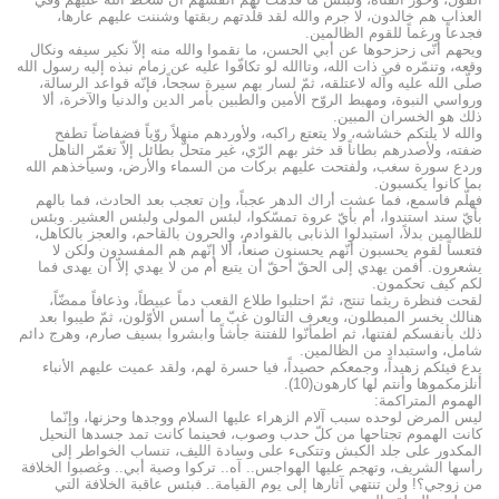
العذاب هم خالدون، لا جرم والله لقد قلّدتهم ربقتها وشننت عليهم عارها،
فجدعاً ورغماً للقوم الظالمين.
ويحهم أنّى زحزحوها عن أبي الحسن، ما نقموا والله منه إلاّ نكير سيفه ونكال
وقعه، وتنمّره في ذات الله، وتاالله لو تكافّوا عليه عن زمام نبذه إليه رسول الله
صلّى الله عليه وآله لاعتلقه، ثمّ لسار بهم سيرة سجحاً، فإنّه قواعد الرسالة،
ورواسي النبوة، ومهبط الروّح الأمين والطبين بأمر الدين والدنيا والآخرة، ألا
ذلك هو الخسران المبين.
والله لا يلتكم خشاشه، ولا يتعتع راكبه، ولأوردهم منهلاً روّياً فضفاضاً تطفح
ضفته، ولأصدرهم بطاناً قد خثر بهم الرّي، غير متحلّ بطائل إلاّ تغمّر الناهل
وردع سورة سغب، ولفتحت عليهم بركات من السماء والأرض، وسيأخذهم الله
بما كانوا يكسبون.
فهلّم فاسمع، فما عشت أراك الدهر عجباً، وإن تعجب بعد الحادث، فما بالهم
بأيّ سند استندوا، أم بأيّ عروة تمسّكوا، لبئس المولى ولبئس العشير. وبئس
للظالمين بدلاً، استبدلوا الذنابى بالقوادم، والحرون بالقاحم، والعجز بالكاهل،
فتعساً لقوم يحسبون أنّهم يحسنون صنعاً، ألا إنّهم هم المفسدون ولكن لا
يشعرون. أفمن يهدي إلى الحقّ أحقّ أن يتبع أم من لا يهدي إلاّ أن يهدى فما
لكم كيف تحكمون.
لقحت فنظرة ريثما تنتج، ثمّ احتلبوا طلاع القعب دماً عبيطاً، وذعافاً ممضّاً،
هنالك يخسر المبطلون، ويعرف التالون غبّ ما أسس الأوّلون، ثمّ طيبوا بعد
ذلك بأنفسكم لفتنها، ثم اطمأنّوا للفتنة جأشاً وابشروا بسيف صارم، وهرج دائم
شامل، واستبداد من الظالمين.
يدع فيئكم زهيداً، وجمعكم حصيداً، فيا حسرة لهم، ولقد عميت عليهم الأنباء
أنلزمكموها وأنتم لها كارهون(10).
الهموم المتراكمة:
ليس المرض لوحده سبب آلام الزهراء عليها السلام ووجدها وحزنها، وإنّما
كانت الهموم تجتاحها من كلّ حدب وصوب، فحينما كانت تمد جسدها النحيل
المكدور على جلد الكبش وتتكىء على وسادة الليف، تنساب الخواطر إلى
رأسها الشريف، وتهجم عليها الهواجس.. آه.. تركوا وصية أبي.. وغصبوا الخلافة
من زوجي؟! ولن تنتهي آثارها إلى يوم القيامة.. فبئس عاقبة الخلافة التي