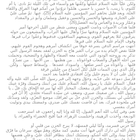
ولكن عليّاً عليه السلام غسّلها وكفّنها هو وأسماء في تلك الليلة ثمّ نادى: يا أم
كلثوم، يا زينب، يا حسن، يا حسين، هلمّوا تزوّدوا من أمكم فهذا الفراق واللقاء
الجنّة، وبعد قليل نحاهم أمير المؤمنين عليه السلام (25)، عنها. ثمّ صلّى عليّ
على الجنازة، وشيعها والحسن والحسين وعقيل وسلمان وأبو ذر والمقداد
وعمّار وبريدة والعباس وابنه الفضل(26).
فلما هدأت الأصوات ونامت العيون ومضى شطر من الليل أخرجها أمير
المؤمنين عليه السلام ودفنها سرّاً وأهال عليها التراب، والمشيعون من حوله
يترقّبون لئلا يعرفهم القوم، ويمنعهم المنافقون، فدفنوها وعفّوا تراب قبرها.
وقوف الإمام عليه السلام على قبرها:
انتهت مراسم الدفن بسرعة خوفاً من انكشاف أمرهم وهجوم القوم عليهم،
فلمّا نفض الإمام يده من تراب القبر هاج به الحزن لفقد بضعة الرسول التي
تذكر به، وزوجته الودود التي عاشت معه الصفاء والطهارة والتضحية، وتحملت
من أجله الأهوال والصعاب فواغوثاه .. من هظمها .. من آلامها .. من تصدّع
قلبها .. وأغوثاه من كسر ضلعها .. واسوداد عضدها .. وإسقاط جنينها .. ولكن.
وكل الذي دون الممات قليل لكلّ اجتماع من خليلين فرقة
دليل على أن لا يدوم خليل وإنّ افتقادي فاطماً بعد أحمد
فأرسل دموعه على خدّيه، وحوّل وجهه إلى قبر رسول الله صلّى الله عليه وآله
فقال: السلام عليك يا رسول الله، السلام عليك من ابنتك وحبيبتك وقرّة عينك
وزائرتك، والبائتة في الثرى ببقعتك، المختار الله لها سرعة اللحاق بك، قلّ ـ يا
رسول الله ـ عن صفيتك صبري، وضعف عن سيّدة النساء تجلّدي، إلاّ أنّ في
التأسّي لي بسنتّك، والحزن الذي حلّ بي لفراقك، موضع التعزّي، ولقد وسدّتك
في ملحودة قبرك، بعد أن فاضت نفسك على صدري، وغمضتك بيدي وتوليت
أمرك بنفسي.
نعم، وفي كتاب الله أنعم القبول، إنّا لله وإنا إليه راجعون، قد استرجعت
الوديعة، وأخذت الرهينة، واختلست الزهراء، فما أقبح الخضراء والغبراء، يا
رسول الله.
أمّا حزني فسرمد، وأمّا ليلي فمسهّد، لا يبرح الحزن من قلبي أو
يختار الله لي دارك التي فيها أنت مقيم، كمد مقيّح، وهمّ مهيّج، سرعان ما فرّق
(الله) بيننا، وإلى الله أشكو، وستنبّئك ابنتك بتظافر أمّتك عليّ، وعلى هضمها
حقّها، فاستخبرها الحال، فكم من غليل معتلج بصدرها لم تجد إلى بثّه سبيلاً،