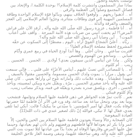
توسلت بالحيلة والجور..
بماذا سار المسلمون وانتشرت كلمة الإسلام؟! بوحدة الكلمة.!، والإتحاد بين
فصائل المجتمع وصلوا إلى العظمة والرقي ..
آه .. أذهبوا ريحهم .. وأوقعوا الخلاف بينهم، وبدّلوا قوّة الإسلام الواحدة وطاقة
المسلمين المهيبة إلى قوى وطاقات متناثرة، وجرّوا العالم الإسلامي إلى العجز
والضعف والفرقة والذلّة …
آه .. أنا فاطمة ـ عزيزة رسول الله صلّى الله عليه وآله ـ أرقد الآن على فراش
المرض؟! لم يخفت أنيني من ضربات هذه الأمة المبرحة .. وأقف على أعتاب
الموت؟ .. أين وصايا أبي رسول الله صلّى الله عليه وآله؟.
.. ربّاه .. أعليّ الشجاع القويّ أراه ـ اليوم ـ مضطرّاً إلى السكوت عن حقّه
المشروع لحفظ مصلحة الإسلام العليا؟ …
اقتربت ساعتي .. وحان أجلي .. وها أنذا أودع الحياة في ربيع عمري وأيّام
شبابي … وسأنجو من الهموم والغصص ..
ولكن .. ماذا عن أيتامي الذين سيبقون بعدي؟ أولادي … الحسن .. الحسين ..
زينب .. أم كلثوم ..
آه .. يا للمصائب التي تصبّ عليهم ـ أيتامي الأعزّاء على قلبي ـ .. فإنّي سمعت
أبي يقول ـ مراراً ـ: يموت ولدك الحسن مسموماً، والحسين مقتولاً بالسيف
شهيداً عطشاناً .. وهذه علامات ذلك وأماراته تلوح لي وأراها بعيني .. كان صلّى
الله عليه وآله يأخذ صغيري الحسين ـ مرّة ـ ويقبّل نحره ويبكي لمصيبته، ويأخذ
الحسن ـ أخرى ـ ويلصق صدره بصدره ويقبّله في فمه، ويذكر مصائب زينب،
وأمّ كلثوم فيبكي ..
نعم .. كانت تمرّ هذه الخواطر في ذهن فاطمة عليها السلام وتؤلمها، فتشحب
يوماً بعد يوم، وتنحل ساعة بعد ساعة، وقد ورد في الأثر أنّ فاطمة لمّا حضرتها
الوفاة بكت، فقال لها أمير المؤمنين: يا سيّدتي ما يبكيك؟ قالت: أبكي لما تلقى
بعدي، فقال لها: لا تبكي، فوالله إنّ ذلك لصغير عندي في ذات الله(11).
العيادة المبغوضة:
كان الصحابة رجالاً ونساءً يعودون فاطمة عليها السلام بين الحين والحين، إلاّ
عمر وأبا بكر لم يعوداها لأنّها قاطعتهم ورفضتهم ولم تأذن لهم بعيادتها، وحينما
ثقل عليها المرض وقاربتها الوفاة لم يجدا بدّاً من عيادتها لئلا تموت بنت النبي
صلّى الله عليه وآله، وهي ساخطة عليهما، وتبقى وصمة العار تلاحق الخليفة