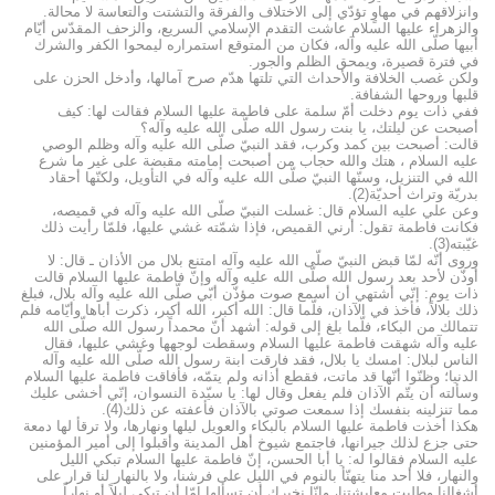
وانزلاقهم في مهاوٍ تؤدّي إلى الاختلاف والفرقة والتشتت والتعاسة لا محالة.
والزهراء عليها السلام عاشت التقدم الإسلامي السريع، والزحف المقدّس أيّام
أبيها صلّى الله عليه وآله، فكان من المتوقع استمراره ليمحوا الكفر والشرك
في فترة قصيرة، ويمحق الظلم والجور.
ولكن غصب الخلافة والأحداث التي تلتها هدّم صرح آمالها، وأدخل الحزن على
قلبها وروحها الشفافة.
ففي ذات يوم دخلت أمّ سلمة على فاطمة عليها السلام فقالت لها: كيف
أصبحت عن ليلتك، يا بنت رسول الله صلّى الله عليه وآله؟
قالت: أصبحت بين كمد وكرب، فقد النبيّ صلّى الله عليه وآله وظلم الوصي
عليه السلام ، هتك والله حجاب من أصبحت إمامته مقبضة على غير ما شرع
الله في التنزيل، وسنّها النبيّ صلّى الله عليه وآله في التأويل، ولكنّها أحقاد
بدريّة وتراث أحديّة(2).
وعن علي عليه السلام قال: غسلت النبيّ صلّى الله عليه وآله في قميصه،
فكانت فاطمة تقول: أرني القميص، فإذا شمّته غشي عليها، فلمّا رأيت ذلك
غيّبته(3).
وروى أنّه لمّا قبض النبيّ صلّى الله عليه وآله امتنع بلال من الأذان ـ قال: لا
أوذّن لأحد بعد رسول الله صلّى الله عليه وآله وإنّ فاطمة عليها السلام قالت
ذات يوم: إنّي أشتهي أن أسمع صوت مؤذّن أبّي صلّى الله عليه وآله بلال، فبلغ
ذلك بلالاً، فأخذ في الآذان، فلّما قال: الله أكبر، الله أكبر، ذكرت أباها وأيّامه فلم
تتمالك من البكاء، فلّما بلغ إلى قوله: أشهد أنّ محمداً رسول الله صلّى الله
عليه وآله شهقت فاطمة عليها السلام وسقطت لوجهها وغشي عليها، فقال
الناس لبلال: امسك يا بلال، فقد فارقت ابنة رسول الله صلّى الله عليه وآله
الدنيا؛ وظنّوا أنّها قد ماتت، فقطع أذانه ولم يتمّه، فأفاقت فاطمة عليها السلام
وسألته أن يتّم الآذان فلم يفعل وقال لها: يا سيّدة النسوان، إنّي أخشى عليك
مما تنزلينه بنفسك إذا سمعت صوتي بالآذان فأعفته عن ذلك(4).
هكذا أخذت فاطمة عليها السلام بالبكاء والعويل ليلها ونهارها، ولا ترقأ لها دمعة
حتى جزع لذلك جيرانها، فاجتمع شيوخ أهل المدينة وأقبلوا إلى أمير المؤمنين
عليه السلام فقالوا له: يا أبا الحسن، إنّ فاطمة عليها السلام تبكي الليل
والنهار، فلا أحد منا يتهنّأ بالنوم في الليل على فرشنا، ولا بالنهار لنا قرار على
أشغالنا وطلبت معايشتنا، وإنّا نخبرك أن تسألها إمّا أن تبكي ليلاً أو نهاراً.