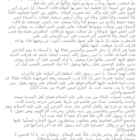
ثمّ غمضت عينيها، ومدّت يديها ورجليها، وكأنّها لم تكن حيّة قطّ.
وروي عن أسماء أنّ فاطمة لما حضرتها الوفاة قالت لأسماء: إنّ جبريل أتى
النبيّ صلّى الله عليه وآله ـ لما حضرته الوفاة ـ بكافور من الجنة فقسّمه أثلاثاً،
ثلثاً لنفسه، وثلثاً لعليّ، وثلثا لي، وكان أربعين درهماً، فقالت يا أسماء أتيني
ببقية حنوط والدي من موضع كذا وكذا وضعيه عند رأسي، فوضعته ثمّ قالت
لأسماء حين توضّأت وضوءها للصلاة: هاتي طيبي الذي أتطيّب به، وهاتي ثيابي
التي أصلّي فيها، فتوضّأت ثمّ تسجّت بثوبها ثمّ قالت: انتظريني هنيئة وادعيني،
فإن أجبتك وإلاّ فاعلمي أنّي قدمت على أبي فأرسلي إلى علي.
فانتظرت هنيئة ثمّ نادتها، فلم تجبها، فكشفت الثوب عن وجهها فإذا بها قد
فارقت الدنيا، فوقعت عليها تقبّلها.
فبينا هي كذلك إذ دخل الحسن والحسين فقالا لها: يا أسماء ما ينيم أمّنا في
هذه الساعة، قالت: يا ابني رسول الله. ليست أمكما نائمة، قد فارقت الدنيا،
فوقع عليها الحسن يقبّلها مرّة ويقول: يا أماه كلميني قبل أن تفارق روحي
بدني، وأقبل الحسين يقبّل رجلها ويقول: أنا ابنك الحسين كلميني قبل أن
يتصدّع قلبي فأموت.
قالت لهما أسماء: يا ابني رسول الله، انطلقا إلى أبيكما عليّ فأخبراه
بموت أمكما، فخرجا حتى إذا كانا قرب المسجد رفعا أصواتهما بالبكاء، فقالا: قد
ماتت أمنا فاطمة عليها السلام فوقع علي عليه السلام على وجهه يقول: بمن
العزاء يا بنت محمد، كنت بك أتعزّى فبمن العزاء من بعدك؟(22).
التشييع والدفن:
ارتفعت أصوات البكاء من بيت علي عليه السلام فصاح أهل المدينة صيحة
واحدة، واجتمعت نساء بني هاشم في دارها، فصرخن صرخة واحدة كادت
المدينة تتزعزع لها، وأقبل الناس مثل عرف الفرس إلى علي عليه السلام، وهو
جالس، والحسن والحسين بين يديه يبكيان. وخرجت أمّ كلثوم، وهي تقول: يا
أبتاه يا رسول الله، الآن حقّاً فقدناك فقداً لا لقاء بعده أبداً.
واجتمع الناس فجلسوا وهم يضجّون، وينتظرون خروج الجنازة ليصلّوا عليها،
وخرج أبو ذر وقال: انصرفوا فإن ابنة رسول الله قد أخر إخراجها في
العشية(23).
وأقبل أبو بكر وعمر يعزّيان عليّاً عليه السلام ، ويقولان له: يا أبا الحسن لا
تسبقنا بالصلاة على ابنة رسول الله صلّى الله عليه وآله(24).