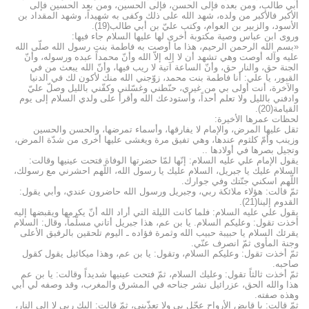
أبي طالب، ومن بعده فإلى الحسن، فإلى الحسين، ومن بعد الحسين فإلى
الأكبر فالأكبر من ولده، شهد الله على ذلك وكفى به شهيداً، وشهد المقداد بن
الأسود، والزبير بن العوام، وكتب عليّ بن أبي طالب(19).
وروى ابن عباس وصية مكتوبة أخرى لها عليها السلام جاء فيها:
«بسم الله الرحمن الرحيم، هذا ما أوصت به فاطمة بنت رسول الله صلّى الله
عليه وآله أوصت وهي تشهد أن لا إله إلاّ الله وأنّ محمداً عبده ورسوله، وأنّ
الجنة حق، والنار حق، وأنّ الساعة آتية لا ريب فيها، وأنّ الله يبعث من في
القبور، يا علي: أنا فاطمة بنت محمد، زوّجني الله منك لأكون لك في الدنيا
والآخرة، أنت أولى بي من غيري، حنّطني وغسّلني وكفّني بالليل وصلّ عليّ
وادفني بالليل ولا تعلم أحداً، وأستودعك الله وأقرأ على ولدي السلام إلى يوم
القيامة(20).
لحظات عمرها الأخيرة:
ثقل عليها المرض، والإمام لا يفارقها، وأسماء تمرضها، والحسن والحسين
وزينب وأمّ كلثوم عندها، وهي تفيق مرة ويغشى عليها أخرى من شدّة المرض،
وتجيل بصرها في أولادها ..
يقول الإمام علي عليه السلام: إنّها لمّا حضرتها الوفاة فتحت عينيها وقالت:
السلام عليك يا جبريل، السلام عليك يا رسول الله، اللّهم احشرني مع رسولك،
اللّهم اسكني جنّتك وفي جوارك.
ثمّ قالت: هؤلاء ملائكة ربي، وجبريل ورسول الله حاضرون عندي، وأبي يقول:
القدوم إلينا(21).
يقول علي عليه السلام: فلما كانت الليلة التي أراد الله أنّ يكرمها ويقبضها إليه
أخذت تقول: وعليكم السلام. يا بن عم، هذا جبريل أتاني مسلّماً، وقال: السلام
يقرئك السلام يا حبيبة حبيب الله وثمرة فؤاده ـ اليوم تلحقين بالرفيق الأعلى
وجنة المأوى ثمّ انصرف عنّي.
ثمّ أخذت تقول: وعليكم السلام، وتقول: يا بن عم، وهذا ميكائيل يقول كقول
صاحبه.
ثمّ أخذت ثالثاً تقول: وعليك السلام، ثمّ فتحت عينيها شديداً وقالت: يا بن عم
هذا والله الحق، عزرائيل نشر جناحه في المشرق والمغرب، وقد وصفه لي أبي
وهذه صفته.
ثمّ قالت: يا قابض الأرواح عجّل بي ولا تعذّبني، ثمّ قالت: إليك ربي لا إلى النار،