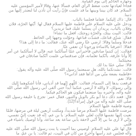
وجهازه الحاكم إلى يوم القيامة.
فجاءا لعيادتها تحت ضغط الرأي العام، فسألا عنها، وقالا لأمير المؤمنين عليه
السلام: قد كان بيننا وبينها ما قد علمت فإنّ رأيت أن تأذن لنا لنعتذر إليها من
ذنبنا.
قال: ذاك إليكما. فقاما فجلسا بالباب.
ودخل علي عليه السلام على فاطمة عليها السلام فقال لها: أيّتها الحرّة، فلان
وفلان بالباب، يريدان أن يسلّما عليك فما تريدين؟
قالت: البيت بيتك، والحرّة زوجتك، افعل ما تشاء!
فقال: شدّي قناعك، فشدّت قناعها، وحوّلت وجهها إلى الحائط.
فدخلا وسلّما وقالا: ارضي عنّا رضي الله عنك، فقالت: ما دعا إلى هذا؟
فقالا: اعترفنا بالاساءة ورجونا أن تعفي عنّا.
فقالت: إن كنتما صادقين فأخبراني عمّا أسألكما عنه، فإنّي لا أسألكما عن أمر
إلاّ وأنا عارفة، بأنّكما تعلمانه، فإن صدقتماني علمت أنّكما صادقان في
مجيئكما.
قالا: سلي عمّا بدا لك.
قالت: نشدتكما بالله، هل سمعتما رسول الله صلّى الله عليه وآله يقول:
«فاطمة بضعة منّي من آذاها فقد آذاني»؟
قالا: نعم.
فرفعت يدها إلى السماء، فقالت: اللّهم إنّهما قد آذياني، فأنا أشكوهما إليك
وإلى رسولك، لا والله لا أرضى عنكما أبداً حتى ألقى أبي رسول الله صلّى الله
عليه وآله، وأخبره بما صنعتما فيكون هو الحاكم فيكما.
قال: فعند ذلك دعا أبو بكر بالويل والثبور، فقال عمر: تجزع يا خليفة رسول الله
صلّى الله عليه وآله من قول إمرأة؟(12).
وصية فاطمة عليها السلام:
مرضت فاطمة عليها السلام مرضاً شديداً، ومكثت أربعين ليلة في مرضها، فلمّا
نعيت إليها نفسها قالت لعلي عليه السلام: يا بن عم، إنّه قد نعيت إليّ نفسي،
وإنّي لا أرى ما بي إلاّ أنّني لاحقة بأبي ساعة بعد ساعة، وأنا أوصيك بأشياء في
قلبي.
قال لها علي عليه السلام: أوصيني بما أحببت يا بنت رسول الله صلّى الله عليه
وآله فجلس عند رأسها وأخرج من كان في البيت، ثم قالت: يا بن عمّ، ما