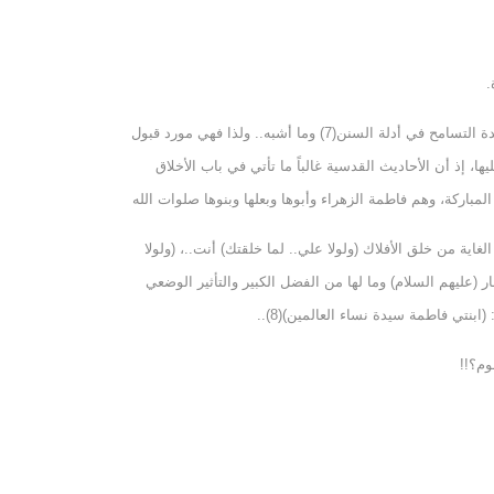
.
أما القسم الثاني: فان كانت تحمل في طياتها نوعاً من الحكمة والوعظ والإرشاد بما يعود على الإنسان بالنفع والخير، أو حكماً غير إلزامي فتشمله قاعدة التسامح في أدلة السنن(7) وما أشبه.. ولذا فهي مورد قبول
 إذ أن الأحاديث القدسية غالباً ما تأتي في باب الأخلاق
اركة، وهم فاطمة الزهراء وأبوها وبعلها وبنوها صلوات الله
اية من خلق الأفلاك (ولولا علي.. لما خلقتك) أنت..، (ولولا
ر (عليهم السلام) وما لها من الفضل الكبير والتأثير الوضعي
نتي فاطمة سيدة نساء العالمين)(8)..
وم؟!!