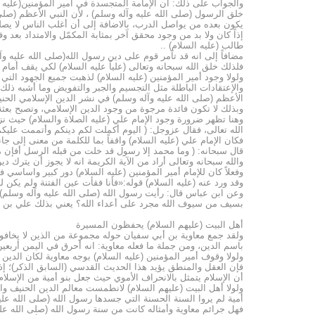
والجواب على ذلك: أن الإمامة المتجسدة في أمير المؤمنين(عليه ا
خلق الرسول (صلى الله عليه وآله وسلم) ، لأن النبي الأعظم (صلى 
يكون بعده من يواصل الدرب، بالاضافة إلى أن أغلب الناس لا يصلون
إذاً كان ولا بد من وجود محقق آخر بمثابة المكمّل والامتداد بعد 
طالب (عليه السلام) ..
مضافاً إلى انه قد تآمر قوم على دين رسول الله(صلى الله عليه وآل
فلذلك خلق الله سبحانه وتعالى (علياً عليه السلام) لكي يقف أمام
ولولا وجود أمير المؤمنين (عليه السلام) لذهبت جميع الجهود التي
والإعتقادات الباطلة مثل التجسيم والجبر والتفويض وما أشبه ذلك، 
الأعظم (صلى الله عليه وآله وسلم) في نشر الدين الإسلامي الحنيف
وبذلك لا تكون فائدة مرجوة من وجود الدين الإسلامي، وتصبح بعثة ال
وهنا تظهر ضرورة وجود الإمام علي (عليه الصلاة والسلام) حيث نزل
الله تعالى، فقال عزوجل: ( اليوم أكملت لكم دينكم وأتممت عليكم نع
فكان الإمام علي (عليه السلام) واقفاً بما للكلمة من معنى إلى جان
قال سبحانه: ( وما محمد إلا رسول قد خلت من قبله الرسل أفإن مات 
والله سبحانه وتعالى أراد من الآية الكريمة انه لا يجوز أن يترك دي
وفعلاً كان للإمام أمير المؤمنين (عليه السلام) دور كبير واساسي 
وقد ورد عنه (عليه السلام) قوله:«فأنا فقأت عين الفتنة ولم يكن ليجر
وعن ابن عباس قال: رأيت رسول الله (صلى الله عليه وآله وسلم) ي
بسيف من سيوف الله مجرد على أعداء الله؟ يعني بذلك علي بن أبي
أهل البيت (عليهم السلام) يحفظون المسيرة
ولقد جمع معاوية بن أبي سفيان حوله مجموعة من الذين لا يخافون ال
باسم الدين، ومن جملة ما فعله معاوية: انه أحرق في اليمن أربع
ولولا وقوف أمير المؤمنين (عليه السلام) بوجه معاوية لكان الدي
فإن العقل والمنطق يؤيد هذا الحديث القدسي (السابق الذكر)؛ إذ 
أن الإسلام يتمثل بالانحراف الأموي حيث جعل بنو أمية من الإسلام 
ولولا أهل البيت (عليهم السلام) لانطمست معالم الدين الحنيف وا
أمية لم يروا السنة الحسنة التي جسدها رسول الله (صلى الله عليه
فهل جرائم معاوية وأمثاله كانت من سنة رسول الله (صلى الله علي