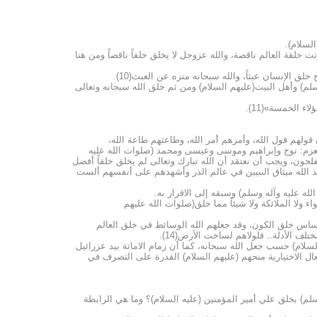
السلام).
خلقة العالم ناقصة، والله عزوجل لا يخلق خلقاً ناقصاً ومن هنا
 الإنسان عبثاً، والله سبحانه منزه عن العبث(10).
سلم) وأهل البيت(عليهم السلام) ومن ثم خلق الله سبحانه وتعالى
ء الخمسة»(11).
 قولهم قول الله، وأمرهم أمر الله، وطاعتهم طاعة الله،
العزم: نوح وإبراهيم وموسى وعيسى ومحمد (صلوات الله عليه
لحون، ويجب أن نعتقد أن الله تبارك وتعالى لم يخلق خلقاً أفضل
أخذ الله ميثاق النبيين في عالم الذر وأشهدهم على أنفسهم ألست
لله عليه وآله وسلم) وسبقه إلى الاقرار به.
اء ولا الملائكة ولا شيئاً مما خلق(صلوات الله عليهم
ساس خلق الكون، وقد جعلهم الله الوسائط في خلق العالم
ف الأدلة.. فلولاهم لساخت الأرض(14).
 السلام) حسب جعل الله سبحانه، كما أن زمام الاماتة بيد عزرائيل
فعال الاختيارية منحهم (عليهم السلام) القدرة على التصرف في
لم) بخلق علي أمير المؤمنين (عليه السلام)؟ وما هي الرابطة