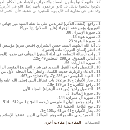
كلا.. فانهم كانوا يعلنون الفساد والانحراف والابتعاد عن أحكام ا
يكونوا ليكتفوا بذلك، بل كانوا يزعمون بأنهم (ظل الله في الأرض
وقد نقل عن معاوية انه قال يوماً للمغيرة بن شعبة: «أن الحمر قد از
_____________
النورين)، و(من فقه الزهراء (عليها السلام): ج1 ص19.
2 ـ سورة الإسراء: 88.
3 ـ سورة هود: 13.
4 ـ سورة البقرة: 23.
5 ـ آية الله الشهيد السيد حسن الشيرازي (قدس سره) مؤسس الحوزة العلمية في سوريا (1347هـ ـ 1400هـ).
6 ـ انظر (لسان العرب): مادة (قدس).
7 ـ راجع (رسالة التسامح في أدلة السنن) المؤلّف في ضمن (الوصائل إلى الرسائل: ج6)، للإمام الشيرازي.
8 ـ أمالي الصدوق: ص298 المجلس49 ح12.
9 ـ سورة الذاريات: 56.
10 ـ للتفصيل راجع (القول السديد في شرح التجريد) المقصد الرابع في النبوة، للإمام المؤلف (دام ظله).
11 ـ الدعاء والزيارة: حديث الكساء، وانظر أيضاً المجلد الأول من كتاب (من فقه الزهراء عليها السلام).
12 ـ الغيبة للطوسي: ص285 ح7، والاحتجاج: ص467.
13 ـ بحار الأنوار: ج16 ص372 باب فضائل النبي (صلى الله عليه وآله وسلم) وخصائصه.
14 ـ راجع الكافي: ج1 ص179 ح10.
15 ـ للتفصيل راجع: (من فقه الزهراء) المجلد الأول.
16 ـ سورة المائدة: 3.
17 ـ سورة آل عمران: 144.
18 ـ راجع مجمع البيان للطبرسي (رحمه الله): ج1 ص512 ـ 514.
19 ـ نهج البلاغة: الخطبة 93.
20 ـ بحار الأنوار: ج41 ص61 ب106 ح1.
21 ـ الحمر: يعني «الحمراء» وهم الموالي الذين اعتنقوا الإسلام بعد أسرهم، وفي القاموس: الموالي والحمراء هم العجم أي كل ما سوى العرب.
التصنيفات :
المقالات
|
مقالات أخرى