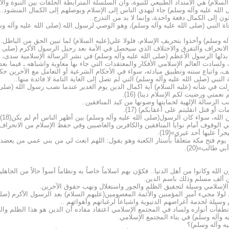
لسلام) هي الامتداد الطبيعي للنبوة، وان السلسلة المترابطة الحلقات بين النبوة وا
الله عليه وآله وسلم) جاء ليهدي الناس إلى الإسلام ويوصلهم إلى الكمال المنشود.. 
 إلى الكمال دفعة واحدة، وإنما لا بد من التدرج..
وفاة النبي (صلى الله عليه وآله وسلم)، وهو الوصي لرسول الله (صلى الله عليه وآله 
ه وسلم) وأخذوا بتحريف الإسلام، فلولا علي(عليه السلام) لما تبين الحق من الباطل..
 الانحراف والتفرق والاختلاف الذي سيحصل في الأمة بعد رحيل الرسول الأكرم (صلى ال
 بذلها الرسول الأعظم (صلى الله عليه وآله وسلم) في نشر الرسالة الإسلامية سدى، و
ولسادت العالم الإسلامي الأفكار والمعتقدات التي جاء بها معاوية واشباهه ـ فيما بع
، واتباع سننه وتطبيق مبادئه، سواء في الأحكام الشرعية أو التعامل مع الآخرين حكو
نبي (صلى الله عليه وآله وسلم) التي لم تصل إلى الغاية التامة لا فائدة منها..
ت في شأنه (عليه السلام) آية اكمال الدين يوم الغدير عندما نصب رسول الله (صلى ال
متي ورضيت لكم الإسلام دينا) (16).
ب الرسالة الإلهية لحمايتها وصونها من كيد المنافقين..
أو قتل انقلبتم على أعقابكم) (17).
ن الله، سواء كان الرسول(صلى الله عليه وآله وسلم) بين أظهر الناس أم لم يكن(18).
في الوقوف أمام نوايا المنافقين والكافرين والغاصبين وفي حفظ الإسلام من الانحراف 
أ عليها أحد غيري»(19).
وم فتح مكة متعلقاً بأستار الكعبة وهو يقول: اللهم ابعث لي من بني عمي من يعضدن
 طالب»(20).
له وكانوا من أهل الدنيا.. فكوّن بهم اسلاماً خاصاً به ونظاماً أسوأ حالاً من الجاه
ين ألف مسلم وذلك باسم الدين.
ن الإسلامي وسيلة لتحقيق الظلم والجور واستغلال ونهب حقوق الآخرين.
لولا مجيء أمير المؤمنين والأئمة المعصومين(عليهم السلام) بعد الرسول الأكرم (صلى
وسيلة لخدمة أغراضهم الدنيوية واشباعاً لرغباتهم وأهوائهم ..
نطفأت أنواره ولساد في المجتمع الإسلامي اعتقاد مفاده أن الدين هو هذا الظلم وال
 وآله وسلم) في بناء المجتمع الإسلامي.
ه وآله وسلم)؟