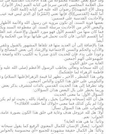
وقد جمع بعض العلماء مجموعة من هذه الأحاديث القدسية في كتب
مثل العلامة المجلسي (قدس سره) في كتابه القيم (بحار الأنوار)، 
ومثل الأخ الشهيد(5) رضوان الله عليه في كتابه (كلمة الله).
أما كلمة (القدسي)(6)، فإنها تعني (المُنَزّه) أي الذي ليس فيه عيب أو نقص، فالحديث القدسي: هو الحديث المُنَزّه والخالي من العيوب والنواقص.
والأحاديث القدسية على قسمين:
بعضها قوية السند، أي تكون مروية عن رسول الله والأئمة الأطهار 
والبعض الآخر من الأحاديث مرسلة السند، أي مقطوعة السند ويكون
فما كان منها من القسم الأول فهو مورد القبول والاعتماد عند العلم
أيضاً.
هذا بالإضافة إلى أن العديد منها قد تلقاها المشهور بالقبول وتل
والآداب والحكم والسنن الاجتماعية والإرشاد إلى بعض المصالح وال
وعوداً على بدء، فإن للحديث الذي صدرنا به الكتيب دلالة واضحة
عليهموعلى آلهم أجمعين.
الغاية من خلق الكون
إن الله سبحانه وتعالى يخاطب الرسول الأعظم (صلى الله عليه وآله 
فاطمة الزهراء لما خلقتكما).
وفي هذا الشطر ـ الأخير ـ تظهر لنا قيمة الزهراء(عليها السلام) وع
والتكويني على خلق هذا الكون والناس أجمعين..
وقد تطرقنا إلى هذا الحديث القدسي بالذات لنتشرف بذكر بعض فضائل
وربما يخطر على بال البعض هذان السؤالان:
السؤال الأول: ما معنى الحديث
هل أن الله (سبحانه وتعالى) بخيل ـ والعياذ بالله ـ بحيث لو لم 
وإذا لم يكن كذلك فما معنى «لولاك لما خلقت الأفلاك»؟
وللجواب على هذا السؤال نسأل:
أولا: هل لله عزوجل هدف وغاية في خلق هذا الكون بصورة عامة، 
الجواب: نعم.
وثانياً: ما هي هذه الغاية؟
الجواب: إيصال الإنسان للكمال المعنوي الرفيع كما يقول سبحانه وتع
وثالثاً: هل الكمال حقيقة مشهودة للجميع «أي محسوسة بالحواس