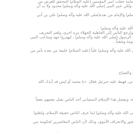
لامامة جعلت أمير المؤمنين (عليه السلام) المحقق للغرض من
ولكن عمر النبي (صلى الله عليه وآله وسلم) محدود ولا بد أن
وسلم) والإمام من بعده(صلى الله عليه وآله وسلم) علي بن أبي
له عليه وآله وسلم) ..
لرجع الناس إلى الجاهلية الجهلاء مرة اخرى، ولعم التحريف
د الرسول (صلى الله عليه وآله وسلم) ـ ليهدروا جهد ومتاعب النبي
مة وشعباً..
له عليه وآله وسلم) علياً (عليه السلام) خليفة من بعده بأمر من
والضياع.
ي، فهبط عليه جبرئيل فقال: «يا محمد أو ليس قد أيدك الله
لية، وبفضل هذا الإسلام السفياني أخذ الناس يقتل بعضهم بعضاً
 الله عليه وآله وسلم) لما عرف الناس حقيقة الإسلام، ولظنوا
جور والانحراف الأموي، وذلك لأن الناس المعاصرين لحكومة بني