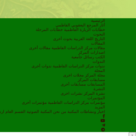
الرئيسية
أثار المرجع اليعقوبي الفاطمي
خطابات الزيارة الفاطمية
خطابات المرحلة
البحوث
التاريخ
اللغة العربية
بحوث أخرى
المقالات
مقالات مركز الدراسات الفاطمية
مقالات أخرى
اصدارات المركز
الكتب
رسائل جامعية
الندوات
ندوات مركز الدراسات الفاطمية
ندوات أخرى
المجلة
مجلة المركز
مجلات اخرى
مسابقات المركز
المسابقات
مسابقات أخرى
النشرة
نشرة المركز
نشرات اخرى
المؤتمرات
مؤتمرات مركز الدراسات الفاطمية
مؤتمرات أخرى
المزيد
اخبار ونشاطات
المكتبة
من نحن
المكتبة الصوتية
القسم العام
ار
×