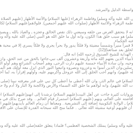
بواسطة الدليل والمرشد.
لله عليه وآله وسلم) وفاطمة الزهراء (عليها السلام) والأئمة الأطهار (عليهم الصلاة 
الزهراء والأئمة الأطهار (صلوات الله عليهم أجمعين). فلولاهم(عليهم السلام) لكانت 
ه لا يتحقق الغرض من خلقه وسيعني ذلك نقص الخالق وعجزه ـ والعياذ بالله ـ ويصبح خلق
لم) هو سبب خلق هذا الكون، وانه أول ما خلق الله هو النبي (صلى الله عليه وآله و
نه الحكماء.
راً منيراً وشمساً مضيئة ولا فلكاً يدور ولا بحراً يجري ولا فلكاً يسري إلا في محبة هؤلا
 بعد صنائعنا)(12).
لهداية للشيخ الصدوق (رحمه الله) انه قال:
نبياء الذين بعثهم الله مائة وأربعة وعشرون ألف نبي،جاءوا بالحق من عند الحق، وان
 وحيه، وان سادة الأنبياء خمسة عليهم دارت الرحى، وهم أصحاب الشرائع وهم أولو 
لين،وان الذين آمنوا به وعزروه ونصروه واتبعوا النور الذي انزل معه أولئك هم المف
 عليهم)، وانهم أحب الخلق إلى الله عزوجل وأكرمهم عليه، وأولهم إقراراً به، لما 
م السلام) في عالم الذر، وان الله أعطى ما أعطى كل نبي على قدر معرفته نبينا (صلى ا
لله عليهم)، وانه لولاهم ما خلق الله السماء والأرض ولاالجنة ولا النار ولا آدم ولا حو
وايات كثيرة جاءت عن أهل البيت(عليهم السلام) ترشدنا إلى انهم(عليهم السلام) ا
افاضته على العالم، وبهم (عليهم السلام) استمرار قيام العالم… وقد صرح بذلك في مختل
ام) ـ الولاية التكوينية إضافة إلى التشريعية.. ومعناها أن زمام العالم بأيديهم(عليهم
 أن قلوبهم أوعية مشيئة الله تعالى .. فكما منح الله سبحانه القدرة للإنسان على الأ
ليه وآله وسلم) يمتلك الشخصية العظمى؟ فلماذا يتعلق خلقه(صلى الله عليه وآله وس