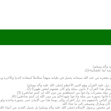
 وآله وسلم):
 لما خلقتكما»(1).
م معجزة من عند الله سبحانه يحمل في طياته منهجاً متكاملاً لسعادة الدنيا والآخرة 
نزل عليه القرآن وهو النبي الأعظم (صلى الله عليه وآله وسلم).
 هذا القرآن لا يأتون بمثله ولو كان بعضهم لبعض ظهيراً) (2).
مثله مفتريات وادعوا من استطعتم من دون الله إن كنتم صادقين) (3).
ا فأتوا بسورة من مثله وادعوا شهداءكم من دون الله إن كنتم صادقين) (4).
 الناس بأجمعهم منذ نزل القرآن وإلى يومنا هذا من الإتيان حتى بسورة واحدة ولو 
كان ومازال وسيبقى إلى ما شاء الله.
 غير مختص برسول الإسلام (صلى الله عليه وآله وسلم) بل شمل العديد من أنبياء الله