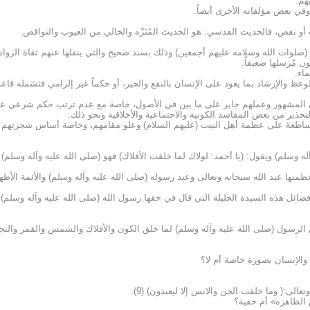
هم:
وفي بعض مؤلفاته الأخرى أيضاً.
(صلوات الله وسلامه عليهم أجمعين) وذلك بسند صحيح والتي ينقلها عنهم ثقاة الرواة
 مُرسلها ضعيفاً.
اء.
قي المشهور وعملهم جابر على ما بين في الأصول، خاصة مع عدم ترتب حكم شرعي عليها،
تحذير من بعض المفاسد الكونية والاجتماعية والأخلاقية ونحو ذلك.
 ساطعة على عظمة أهل البيت (عليهم السلام) وعلو مقامهم، وخاصة أساس شجرتهم المب
وسلم) ويقول: (يا أحمد: لولاك لما خلقت الأفلاك) فهو (صلى الله عليه وآله وسلم) الغ
ظمتها عند الله سبحانه وتعالى وعند رسوله (صلى الله عليه وآله وسلم) والأئمة الأطها
 هذه السيدة الجليلة التي قال في حقها رسول الله (صلى الله عليه وآله وسلم): (اب
يكن الرسول (صلى الله عليه وآله وسلم) لما خلق الكون والأفلاك والشمس والقمر والنج
والإنسان بصورة خاصة أم لا؟
الى:( وما خلقت الجن والانس إلا ليعبدون) (9).
 الظاهرة» أم خفية؟