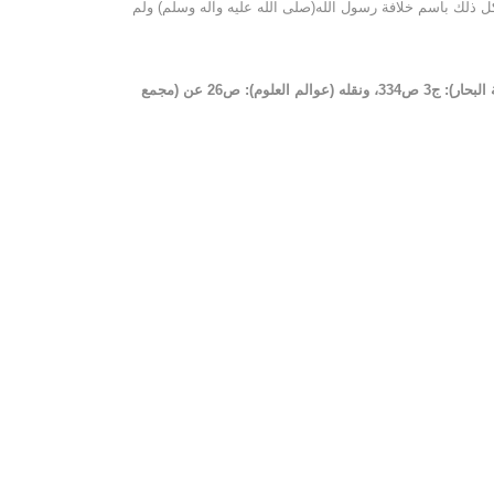
وكل ذلك باسم خلافة رسول الله(صلى الله عليه وآله وسلم) ولم
1 ـ راجع: (كشف اللآلي) للعرندس على ما نقله السيد مير جهاني في (الجنة العاصمة)، والعلامة المرندي في (ملتقى البحرين): ص14، و(مستدرك سفينة البحار): ج3 ص334، ونقله (عوالم العلوم): ص26 عن (مجمع