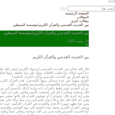
الصفحة الرئيسية
المقالات
مقالات أخرى
بين الحديث القدسي والقرآن الكريم/مؤسسة السبطين
بين الحديث القدسي والقرآن الكريم/مؤسسة السبطين
29 يوليو، 2021
46
بين الحديث القدسي والقرآن الكريم
قال الله تعالى في الحديث القدسي لرسوله الكريم (صلى الله عليه
«يا أحمد لولاك لما خلقت الأفلاك، ولولا علي لما خلقتك، ولولا فاطمة
ما هو الفرق بين الحديث القدسي وآيات القرآن الحكيم؟
الفرق بينهما: في عدة مسائل، منها: (التحدي).. فان القرآن الكري
والبلاغية والاجتماعية والاقتصادية والسياسية والغيبية… الخ.
ثم إن التحدي ليس فقط بالقرآن ذاته وإنما كذلك بالنسبة إلى من 
قال سبحانه وتعالى:( قل لئن اجتمعت الإنس والجن على أن يأتوا بمثل
وفي آية أخرى قال عزوجل:( أم يقولون افتراه قل فأتوا بعشر سور 
وفي آية ثالثة قال جل وعلا:( وان كنتم في ريب مما نزلنا على عبدن
ومن هنا تظهر صورة الاعجاز والتحدي في القرآن الحكيم، حيث عجز
ويبقى القرآن الكريم يحمل هذه الصفة إلى يوم القيامة، والتحدي 
أما الحديث القدسي فإنه صدر من الله سبحانه وتعالى أيضاً ولكنه