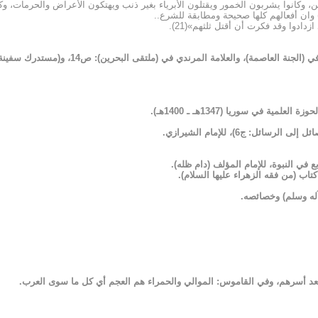
لدين، وكانوا يشربون الخمور ويقتلون الأبرياء بغير ذنب ويهتكون الأعراض والحرمات، 
) وان أفعالهم كلها صحيحة ومطابقة للشرع..
دادوا وقد فكرت أن أقتل ثلثهم»(21).