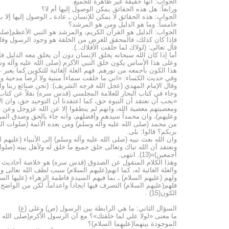
الجواب: انها حقيقة غير ظاهرة للجميع.
ورابعاً: هل هذه الحقائق يمكن الوصول إليها أم لا؟
الجواب: هذه الحقائق لا يمكن للإنسان ـ عادة ـ الوصول إليها إلا 
خامساً: وما هو الدليل ومن هو المرشد؟
الجواب: الدليل هو القرآن الكريم، والمرشد هو النبي الأعظم(صلى ا
فإذا كان كذلك، فالمحقق للغرض من الخلقة هو وجود الرسول وفاطمة 
قال تعالى: (لولاك لما خلقت الأفلاك..).
أما إذا كان الله سبحانه يخلق الإنسان دون أن يخلق معه الدليل فان
وعلى هذا الأساس يكون خلق النبي الأكرم (صلى الله عليه وآله وس
هذا الكون بأجمعه من نورهم. فهم العلة الغائية للتكوين كما يعبر ع
وفي حديث الكساء: «اني ما خلقت سماءاً مبنية ولا أرضاً مدحية ولا قم
وقال الإمام المهدي (عجل الله فرجه الشريف): (نحن صنائع ربنا والخلق
وجاء في كتاب البحار للعلامة المجلسي (قدس سره) نقلاً عن كتاب ا
«يجب أن نعتقد أن النبوة حق، كما اعتقدنا أن التوحيد حق، وان الأ
ومعصيتهم معصية الله، وانهم لم ينطقوا إلا عن الله عزوجل وعن
وعليهم)، وان محمداً سيدهم وأفضلهم، وانه جاء بالحق وصدق المرس
من محمد (صلى الله عليه وآله وسلم) ومن بعده الأئمة (صلوات الله
بربكم؟ قالوا: بلى.
وان الله بعث نبيه (صلى الله عليه وآله وسلم) إلى الأنبياء (عليه
ونعتقد أن الله تباك وتعالى خلق جميع ما خلق له ولأهل بيته (صلوات ا
أجمعين)»(13). انتهى.
وهذا الكلام المنقول عن الصدوق (قدس سره) هو خلاصة أحاديث ور
والعلة الغائية له، كما انهم(عليهم السلام) سبب لطف الله تعالى و
ولهم (عليهم السلام) ـ بما فيهم السيدة فاطمة الزهراء (عليها السل
فلهم(عليهم السلام) التصرف فيها ايجاداً واعداماً، لكن من الواضح
الكون(15) .
السؤال الثاني: ما هي الرابطة بين الرسول (ص) وعلي (ع)
ما معنى «لولا علي لما خلقتك»؟ مع أن الرسول الأكرم(صلى الله ع
الموجودة بينهما(عليهما السلام)؟