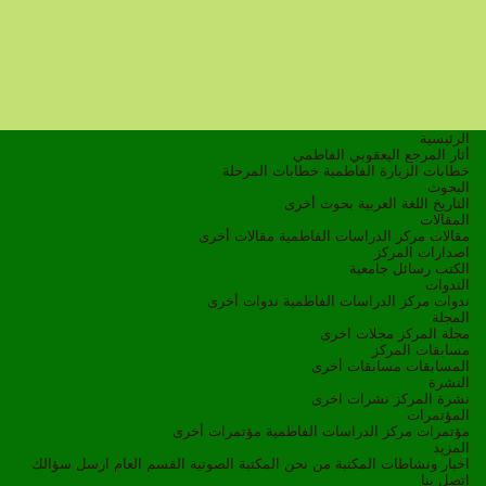
الرئيسية
أثار المرجع اليعقوبي الفاطمي
خطابات الزيارة الفاطمية
خطابات المرحلة
البحوث
التاريخ
اللغة العربية
بحوث أخرى
المقالات
مقالات مركز الدراسات الفاطمية
مقالات أخرى
اصدارات المركز
الكتب
رسائل جامعية
الندوات
ندوات مركز الدراسات الفاطمية
ندوات أخرى
المجلة
مجلة المركز
مجلات اخرى
مسابقات المركز
المسابقات
مسابقات أخرى
النشرة
نشرة المركز
نشرات اخرى
المؤتمرات
مؤتمرات مركز الدراسات الفاطمية
مؤتمرات أخرى
المزيد
اخبار ونشاطات
المكتبة
من نحن
المكتبة الصوتية
القسم العام
ارسل سؤالك
اتصل بنا