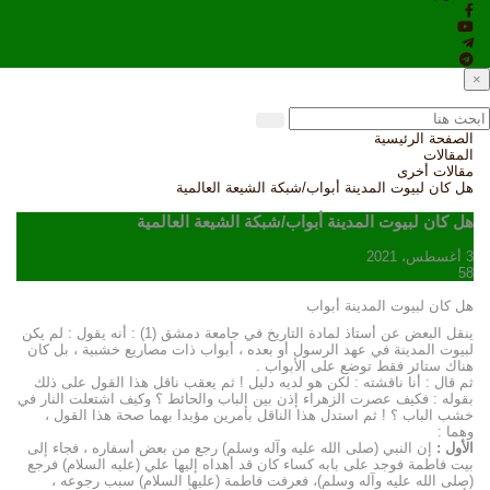
×
الصفحة الرئيسية
المقالات
مقالات أخرى
هل كان لبيوت المدينة أبواب/شبكة الشيعة العالمية
هل كان لبيوت المدينة أبواب/شبكة الشيعة العالمية
3 أغسطس، 2021
58
هل كان لبيوت المدينة أبواب
ينقل البعض عن أستاذ لمادة التاريخ في جامعة دمشق (1) : أنه يقول : لم يكن
لبيوت المدينة في عهد الرسول أو بعده ، أبواب ذات مصاريع خشبية ، بل كان
هناك ستائر فقط توضع على الأبواب .
ثم قال : أنا ناقشته : لكن هو لديه دليل ! ثم يعقب ناقل هذا القول على ذلك
بقوله : فكيف عصرت الزهراء إذن بين الباب والحائط ؟ وكيف اشتعلت النار في
خشب الباب ؟ ! ثم استدل هذا الناقل بأمرين مؤيدا بهما صحة هذا القول ،
وهما :
الأول :
إن النبي (صلى الله عليه وآله وسلم) رجع من بعض أسفاره ، فجاء إلى
بيت فاطمة فوجد على بابه كساء كان قد أهداه إليها علي (عليه السلام) فرجع
(صلى الله عليه وآله وسلم)، فعرفت فاطمة (عليها السلام) سبب رجوعه ،