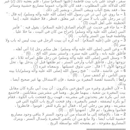
سفر ، فوجد على باب بيت فاطمة (عليها السلام) سترا ، فلم يعجبه ذلك (2) غير
كاف للدلالة على المطلوب ، فقد كان للأبواب عموما مصاريع خشبية وستائر
معا ، فقد يفتح الباب ويبقى الستار ، ويشير إلى ذلك :
1 –
ما روي عن أبي ذر عن رسول الله (صلى الله عليه وآله وسلم)، إنه قال : ”
إن مر رجل على باب لا ستر له ، غير مغلق ، فنظر ، فلا خطيئة عليه ، إنما
الخطيئة على أهل البيت (3) ” .
2 –
ما جاء في حديث عن الإمام الصادق (عليه السلام) ، يقول فيه : ” فأمر
النبي (صلى الله عليه وآله وسلم) بإخراج من كان في البيت ، ما خلا عليا .
وفاطمة فيما بين الستر والباب . . (4) ” .
3 –
وعن علي (عليه السلام) : أنه كره أن يبيت الرجل في بيت ليس له باب ولا
ستر (5) .
4 –
وعن النبي (صلى الله عليه وآله وسلم) : هل منكم رجل إذا أتى أهله ،
فأغلق عليه بابه ، وألقى عليه ستره ، واستتر بستر الله الخ . . (6) ” .
5 –
وسئل النبي (صلى الله عليه وآله وسلم) عن رجل طلق امرأته ثلاثا ، ثم
تزوجها رجل ، فأغلق الباب وأرخى الستر ، ثم طلقها قبل أن يدخل بها ، تحل
لزوجها الأول ؟ ! قال : حتى تذوق عسيلتها . وبمعناه غيره (7) .
6 –
عن عائشة ، قالت : ” فتح رسول الله (صلى الله عليه وآله وسلم)بابا بينه
وبين الناس ، أو كشف سترا . . (8) ” .
رابعا :
بالنسبة لقصة المغيرة بن شعبة ، فإن الاستدلال بها غير صحيح أيضا ،
وذلك :
1 –
لأن الطبري وغيره من المؤرخين يذكرون : أن بيت أبي بكرة كان مقابل
بيت المغيرة بن شعبة ، بينهما طريق ، وهما في مشربتين متقابلتين ، فاجتمع
عند أبي بكرة نفر يتحدثون في مشربته ، فهبت ريح ففتحت باب الكوة ، فقام
أبو بكرة ليصفقه ، فبصر بالمغيرة ، وقد فتحت الريح باب الكوة التي في
مشربته ، وهو بين رجلي امرأة ، فقال أبو بكرة للنفر : قوموا ، فانظروا ،
فقاموا ونظروا ، ثم قال : أشهدوا الخ … (9) .
2 –
هذا ، بالإضافة إلى ما قدمناه من أن وجود الستر لا ينافي وجود مصاريع
خشبية للباب أيضا ، ولا مانع من أن يكتفي المغيرة بإسدال الستر ، ويترك
المصاريع مفتوحة ، ثم يفضحه الله بواسطة الريح .