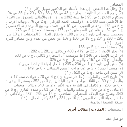
***************************
المصادر:
(1) وقال هذا البعض : إن هذا الأستاذ هو الدكتور سهيل زكار . ( * )
(2) راجع المصادر التالية : البحار : ج 43 ص 83 و 86 و 89 و 20 و ج 85 ص 94 .
ومكارم الأخلاق : ص 95 ( ط سنة 1392 ه‍ . ق . ) ، والأمالي للصدوق ص 194 (
ط الأعلمي سنة 1400 ه‍ . ) وكشف الغمة للإربلي : ج 2 ص 76 . ونهاية الإرب :
ج 5 ص 264 ، وذخائر العقبى : ص 51 عن أحمد ، وينابيع المودة ( ط الأعلمي )
ج 2 ص 52 ، ونظم درر السمطين : ص 177 ، ومسند أحمد ج 5 ص 275 ،
ومختصر سنن أبي داود : ج 6 ص 108 ، وإحقاق الحق : ( الملحقات ) ج 10 ص
291 – 293 و 234 و ج 19 ص 106 و 107 عن بعض من تقدم وعن مصادر كثيرة
أخرى . ( * )
(3) مسند أحمد : ج 5 ص 153
(4) بحار الأنوار : ج 22 ص 479 و 480 والكافي ج 281 1 و 282 .
(5) قرب الإسناد ص 146 ( ط مؤسسة آل البيت ) والكافي : ج 6 ص 533 ،
والبحار : ج 73 ص 157 ، والوسائل : ج 5 ص 325 .
(6) سنن أبي داود : ج 1 ص 234 و 235 ( ط دار إحياء التراث العربي )
(7) مسند أحمد : ج 2 ص 62 وراجع : سنن النسائي ج 6 ص 149 .
(8) سنن ابن ماجة : ج 1 ص 510 . ( * )
(9) تاريخ الأمم والملوك : ( ط دار سويدان ) ج 4 ص 70 ، حوادث سنة 17 ه‍ .
والبحار : ج 30 ص 640 . وراجع : فتوح البلدان : ج 3 ص 352 ، وسنن البيهقي :
ج 8 ص 235 ، والكامل في التاريخ لابن الأثير ج 2 ص 540 و 541 ، ووفيات
الأعيان : ج 2 ص 455 ، والبداية والنهاية : ج 7 ص 81 ، وعمدة القاري : ج 6 ص
340، وشرح نهج البلاغة للمعتزلي الشافعي : ج 12 ص 234 – 237 ، والأغاني : (
ط دار إحياء التراث العربي ) ج 16 ص 331 و 332 وكنز العمال . ( * )
شبكة الشيعة العالمية
التصنيفات :
المقالات
|
مقالات أخرى
تواصل معنا