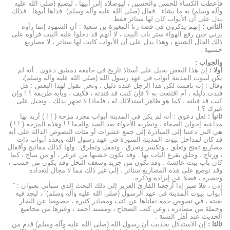
فأعطت الكساء للحسن والحسين ، ليوصلاه إلى أبيها ، ليصنع (صلى الله عليه
وآله وسلم) به ما يشاء . فقال (صلى الله عليه وآله وسلم): فداها أبوها . فذلك
يدل على أن الأبواب كان لها ستائر فقط .
الثاني :
إنهم يذكرون في قصة زنا المغيرة بن شعبة : أن الشهود إنما رأوه
يزني حين رفع الهواء ستر باب البيت ، لا أنهم قد دخلوا عليه البيت فرأوه على
ذلك الحال الشنيع ، وهذا يدل على أن الأبواب كانت لها ستائر ، لا مصاريع
خشبية .
والجواب :
أولا :
إن هذا البعض يحيل على أستاذ تاريخ في جامعة دمشق دعوى : أنه لم
يكن لبيوت المدينة أبواب في عهد رسول الله (صلى الله عليه وآله وسلم)،
وقال : إنه ناقشه لكن هذا الرجل عنده دليل . ونحن نقول لهذا البعض : هل
فندت دليله ، أم اقتنعت به ؟ فإن كنت قد فندته ، فكيف ، وبأية طريقة ؟ ! وإن
كنت قد قبلته ، كما هو ظاهر استدلالك له ، فلماذا لا تجهر بذلك ، وتحيل على
غيرك ؟ !
ثانيا :
لعل دعوى : أنه لم يكن في المدينة أبواب مجرد مزحة ( ! ! ) أريد بها
مداعبة إخوان الصفاء ، وتطرية الأجواء بعد الصد والجفا ! ! وهذه المزحة ( ! ! )
هي التي دعتنا إلى المبادرة إلى جمع عشرات أو مئات النصوص الدالة على أنه
قد كان لمداخل بيوت المدينة المنورة في عهد رسول الله وبعده أبواب ذات
مصاريع تفتح وتغلق ، وتكسر وتحرق ، وتقفل وتطرق . ولها كذلك مفاتيح وأقفال
، ورتاج ، وحلق يقرع الباب بها . وقد يكون خشبها من عرعر ، أو من ساج ، كما
كان باب بيت عائشة ، وقد تكون من جريد وسعف النخل وقد يكون من خشب ،
وقد توضع على هذه المصاريع ستائر ، إلى غير ذلك مما لا مجال لتعداده
وحصره ، فضلا عن إيراده وذكره.
إذن ، فلا ضير إذا أرجعنا القارئ العزيز إلى ذلك البحث الذي سيأتي بعنوان : ”
أبواب بيوت المدينة في عهد الرسول (صلى الله عليه وآله وسلم)” ، ليجد فيه
بغيته ، في نصوص جمة نقلناها عن كتب ومصادر كثيرة ، خصوصا عن البحار
وجملة من مصادره ، وعن كتب الصحاح ، ومسند أحمد ، وغيرها من مجاميع
الحديث عند أهل السنة .
ثالثا :
إن الاستدلال بحديث أن رسول الله (صلى الله عليه وآله وسلم) قدم من