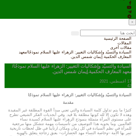
×
الصفحة الرئيسية
المقالات
مقالات أخرى
السيادة والتسيّد وإشكاليات التغيير: الزهراء عليها السلام نموذجًا/معهد
المعارف الحكمية.إيمان شمس الدين.
السيادة والتسيّد وإشكاليات التغيير: الزهراء عليها السلام نموذجًا/
معهد المعارف الحكمية.إيمان شمس الدين.
17 أغسطس، 2021
42
السيادة والتسيّد وإشكاليات التغيير: الزهراء عليها السلام نموذجًا
مقدمة
كثيرًا ما يتم تداول كلمة السيادة والتي تعني مبدأ القوة المطلقة غير المقيدة
وهذه لا تكون إلا لله كونها مطلقة بلا قيد. وفي أبجديات الفكر الشيعي تطرح
على مستوى المرأة متمثلة بنموذج الزهراء عليها السلام كسيدة نساء
العالمين. وما يحويه هذا التوصيف من تأسيسات مهمة تتشكل منها مرجعية
للمرأة في نظم السيادة في كل زمان ومكان.ارتأينا في ظل لحظات تاريخية
تمر بها الأمة –وخاصة النساء مهد الحضارات– بعنق زجاجة يتعلق بالهوية