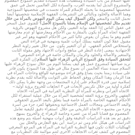
عليها السلام من باب السيادة ومتطلبات هذه السيادة لتقديم النموذج المعصوم
والمشروع البديل لما يقدمه الغرب، والسيادة لكل العالمين تحمل في عمق
شخصيتها كمعصومة ما يحمله الإسلام للمرأة تجسدت في شخصيتها النموذجية
وهما الأصالة والخلود وبالتالي في التشريعات الفقهية الإسلامية شخصيتها أيضا
تحمل الثابت والمتغير.
ولكن السؤال كيف يمكن اليوم النهوض بالمرأة من خلال
تقديم مثال لشخصيتها في الإسلام يصلنا بالنموذج الأصل؟
للفتوى عمل السحر
في عقول الناس إذا الفقه بوابة التغيير، ولكن هل مشروع النهوض بالرؤية
الفقهية اتجاه المرأة يكون بالمقارنة بين الأحكام ومعارضتها أو عدم معارضتها
للقيم وهو ما يمكن أن يقوض غالبا كثير من الأحكام الفقهية وهو أمر غير
مقبول عقلا كون الفقيه يمتلك أدوات علمية ومنهجية في قراءة النص
واستخلاص الحكم الفقهي، أو أن التغيير يكون من خلال تغيير زاوية النظر
الاجتهادية بمعنى إعادة النظر في مناهج وأدوات الاجتهاد وفق مقولة الثابت
والمتغير والأصالة والخلود والزمان والمكان خاصة في قراءة النصوص؟
لتتحقق السيادة وفق النموذج الرباني الزهراء عليها السلام:
إن الفكرة التي
نريد صياغتها كمشروع عمل هو كيف يمكننا اليوم من خلال نموذج الزهراء عليها
السلام سيدة نساء العالمين أن نصوغ مثال في طول هذا النموذج يكون قادر
على سيادة زمننا بحيث يصاغ وفق قراءة موضوعية للواقع وحاجات المرأة في
هذا الزمان وهذا المكان ووفق الحفاظ على الثوابت والأصالة لكنه يقدم نظرية
إسلامية تبين قدرة الإسلام على إدارة المجتمعات.من وجهة نظرنا يمكن ذلك
كفكرة أولية من خلال تكريس الأبحاث في ٣ اتجاهات للخروج برؤية أولية:
–
الاتجاه القرآني ونظرته للمرأة أي النظرية القرآنية في المرأة
–
الاتجاه
الفقهي والخروج برؤية الفقه لشخصية المرأة من خلال عملية استقراء لكل
الأحكام الفقهية الخاصة بالمرأة خاصة فيما يتعلق بالبعد الأسري الحقوقي
والبعد الاجتماعي ومجالات العمل الاجتماعية وبحقوقها كفرد جزء من أسرة
وجزء من مجتمع.
–
الاتجاه التاريخي من خلال استقراء دقيق لكيفية تعامل
المعصوم مع قضايا المرأة من عصره وخاصة الزهراء ع، والخروج بمنهج
دقيق.ثم بعد هذه الدراسات الدقيقة وفق أدوات منهجية أصيلة يتم وضع هذه
الدراسات في هيكل عام ومن ثم دراسة أين يقع التعارض والخلل بين
الهيكليات الثلاث تكون فيها النظرية القرآنية في المرأة هي المرجع المعرفي
المعصوم في كشف ثغرات الاتجاهات الأخرى لتتم موالمة تلك النظريات مع