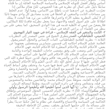
أساس وإطار أفضل للتوجّه الإسلامي والسياسة الإسلامية العامّة.إن ما قلناه
سابقًا دليلٌ على كمال أي نظرية في هذا الخصوص، لكنّ هناك ملاكين إذا
تجرّدت النظرية عن أحدهما غدت باطلةً من الأساس، وهما:أولًا: عدم الخلط
بين مساحات الثابت والمتغير، أو الخطأ في تحديد مصاديق كلّ واحدٍ منهما.ثانيًا:
أن لا تُبتلى النظرية بتقليد الآراء واجترارها؛ فأغلب من يَرِد هذا البحث لا يملك
اطلاعًا على علم أصول الفقه والاجتهاد مما يجعل نظريّته فاقدةً لكلا الملاكين،
فلا يضعنّ من ليس له الأهلية قدمه في هذا الوادي السحيق، كما ينبغي على من
ينظّر من العلماء أن يراعي الدقة في عمله.” ٢
٢- الثابت والمتغير في الفقه الإسلامي – قراءة في جهود التيار النهضوي
الخميني، الطباطبائي، الصدر
يتطرق الشيخ في نفس المصدر إلى النظريات
الثلاثة:١- نظرية العلامة الطباطبائي، الثبات الإنساني والتحوّل البشرييقول
العلامة: قسّم الإسلام أحكامه إلى قسمين متمايزين ومنفصلين بعضهما عن
بعض، الأحكام الثابتة والأحكام المتغيّرة.أمّا الأحكام الثابتة، فهي الأحكام
والقوانين التي وضعت على وفق مقتضى حاجات الطبيعة الواحدة والثابتة
للإنسان؛ فقد سمّى الإسلام تلك الأحكام التي أقامها على أساس طبيعة
الإنسان وخصوصيّاته بالدين والشريعة: فأقم وجهك للدين حنيفًا فطرة الله التي
فطر الناس عليها لا تبديل لخلق الله ذلك الدين القيّم.وأمّا الأحكام المتغيّرة،
فهي الأحكام المؤقّتة أو تلك التي لُحظ فيها شيء ما، وتختلف وفق أنماط الحياة
المختلفة، ويتماشى هذا القسم مع التقدّم التدريجي للمدنية والحضارة وتغيّر
المظاهر الاجتماعية وظهور الأساليب الحديثة وانضمار الأساليب القديمة،
وتختلف بحسب مصالح الزمان والمكان المختلفة.وهذه الأحكام باعتبارها من
آثار الولاية العامة، منوطةٌ بنبيّ الإسلام محمد- والقائمين مقامه والمنصوبين
من قبله، وتشخّص وتنفّذ في دائرة الثوابت الدينية، وطبقًا لمصالح الزمان
والمكان، قال تعالى: {
يا أيّها الذين آمنوا أطيعوا الله وأطيعوا الرسول وأولي
الأمر منكم
}(النساء: 59).٢- نظرية الإمام الخميني، التحوّل الموضوعي وإطلاق
ولاية الفقيهيؤكّد الإمام الخميني على أصلين هما:أ – تبدّل موضوع الحكم إلى
موضوع آخر في ظلّ العلاقات الحاكمة، يقول بهذا الخصوص: بلحاظ العلاقات
الحاكمة في السياسة والاجتماع والاقتصاد في نظامٍ ما لعلّ حكمًا جديدًا يطرأ
على مسألة ما، كان حكمها السابق يختلف، بمعنى أنّ الإحاطة الدقيقة
بالعلاقات الاقتصادية والسياسية والاجتماعية جعلت ذلك الموضوع نفسه