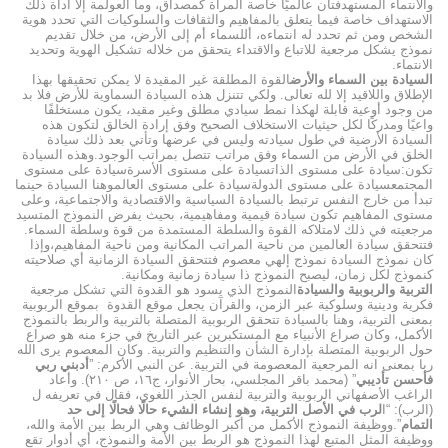
والانتماء المستهدفتان عالميًا خاصة المرأة كمصداق، وما العولمة إلا أداة ذلك
الاستهداف خاصة فيما يتعلق بالمفاهيم والثقافات والسلوكيات التي تحدد هوية
الشخص ومن ثم تحدد له انتماءه، أللسماء أم إلى الأرض، من خلال تقديم
نموذج يشكل مرجعية للاتباع والاقتداء يتحقق من خلاله تشكيل الهوية وتحديد
الانتماء.
السيادة بين السماء والأرض
القوة المطلقة غير المقيدة لا يمكن تحقيقها بهذا
الإطلاق واللاقيد إلا لله تعالى. ولكي تتنزل هذه السيادة السماوية للأرض فلا بد
من وجود أوعية قابلة لهكذا نمط سيادي مطلق وغير مقيد، يكون مستخلفًا
واعيًا ومدركًا لكل حيثيات الاستخلاف الصحيح وفق إرادة الخالق لتكون هذه
السيادة الأرضية في طول سيادته وليس في عرضها وتأتي بعد ذلك سيادة
الخلق في الأرض من السماء وفق مراتب تتصل بمراتب الوجود.وهذه السيادة
تكون:سيادة على مستوى الذاتسيادة على مستوى الأسرةسيادة على مستوى
المجتمعسيادة على مستوى الدولةسيادة على مستوى العالموهنا السيادة حينما
تبدأ من خارج النفس ترتبط بالسيادة السياسية والاقتصادية والاجتماعية، وعلى
مستوى المفاهيم تكون سيادة قيمية ومفاهيمية، بحيث يفرض النموذج المتسيد
مرجعيته في ذلك لامتلاكه القوة والسلطة المستمدة من قوة وسلطة السماء.
فتتحقق سيادة العالمين من ناحية المراتب المكانية ومن ناحية المفاهيم،وإذا
كان نموذج السيادة نموذج إلهي معصوم فتتحقق السيادة الزمانية أي صلاحيته
كنموذج لكل زمان، ليصبح النموذج ذا سيادة زمانية ومكانية.
التربية والربوبية والسيادة
النموذج الذي يسود هو القدوة التي تشكل مرجعية
فكرية ودينية وسلوكية عبر الزمن، والقرآن يجعل موقع القدوة بموقع الربوبية
بمعنى التربية، وهنا بالسيادة تتحقق الربوبية المتصلة بالتربية والربط بالنموذج
الأكمل، وكان صراع الأنبياء مع المستكبرين عبر التاريخ في جزء منه هو صراع
حول الربوبية المتصلة بإدارة الشأن والتنظيم والتربية. وكان المعصوم يرى الله
ربا بمعنى انه المرجعية المعصومة في التربية. عن النبي الأكرم: ”
أدبني ربي
فأحسن تأديبي
” (محمد باقر المجلسي، بحار الأنوار، ج١٦، ص ٢١٠). وأعاد
الراغب الأصفهاني الربوبية والتربية لنفس الجذر اللغوي، فقال في تعريفه ل
(الرب): “ا
لرب في الأصل التربية، وهو إنشاء الشيء حالًا فحالًا إلى حد
التمام
”.ووظيفة النموذج الأكمل من أكبر الوظائف وهي الربط بين الأمة والله،
ووظيفة المثل المتبع لهذا النموذج هو الربط بين الأمة والنموذج، أي أدوار تقع