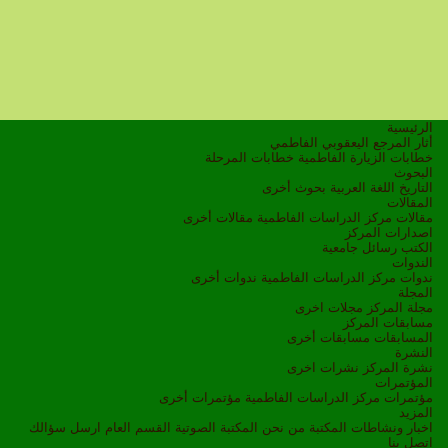
الرئيسية
أثار المرجع اليعقوبي الفاطمي
خطابات الزيارة الفاطمية
خطابات المرحلة
البحوث
التاريخ
اللغة العربية
بحوث أخرى
المقالات
مقالات مركز الدراسات الفاطمية
مقالات أخرى
اصدارات المركز
الكتب
رسائل جامعية
الندوات
ندوات مركز الدراسات الفاطمية
ندوات أخرى
المجلة
مجلة المركز
مجلات اخرى
مسابقات المركز
المسابقات
مسابقات أخرى
النشرة
نشرة المركز
نشرات اخرى
المؤتمرات
مؤتمرات مركز الدراسات الفاطمية
مؤتمرات أخرى
المزيد
اخبار ونشاطات
المكتبة
من نحن
المكتبة الصوتية
القسم العام
ارسل سؤالك
اتصل بنا