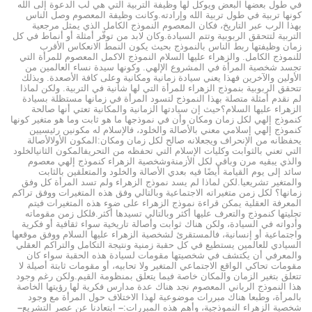
في طول بعضها البعض ويوكل لها وظيفة التربية التي هي لب الدعوة إلى الله
كونها تربية في طول تربية الله وإرادته.وكانت وظيفة المعصوم وصل الناس
بهذا الرب عبر التاريخ، فكان المعصوم النموذج الكامل الذي يمثل مرجعية
التربية لتتحقق الربوبية وتتم السيادة.وكان لابد من توفّر أمثلة أو أنماط في كل
زمان وظيفتها ربط الناس بالنموذج بحيث يكون النمط الانعكاس الأقرب
للنموذج الكامل. والزهراء عليها السلام النموذج الاكمل المعصوم للمرأة التي
تجسد شخصية المرأة في المشروع الإلهي. وكونها سيدة نساء العالمين من
الأولين والآخرين فهذا يعني سيادة زمانية ومكانية وعلى كافة الأصعدة. وبذلك
تتحقق الربوبية بنموذج الزهراء للمرأة التي لها شأنية في التربية. ولكن لماذا
لم نقدم أمثلة متصلة بهذا النموذج لتسود المرأة في زمانها مستظلة بسيادة
الزهراء عليها السلام؟حيث إن سيادتها الزمانية والمكانية تعتي أنها صالحة
كنموذج إلهي لكل زمان ومكان وأن في نموذجها ما هو ثابت وما هو متغير كونها
كنموذج إلهي إسلامي معني بالأصالة والخلود، فالإسلام له مكونين رئيسيين
يحفظانه من الإنحراف ويجعلانه صالح لكل زمان ومكان:المكون الأولالأصالة
التي تعني بالثوابت وكليات الإسلام التي تحفظه من التحريفالمكون الثانيالخلود
والذي يبقيه مرن وباقي لكل الأزمنةوشخصية الزهراء كنموذج إلهي معصوم
سائد إلى يوم القيامة أيضًا فيه بعدي الأصالة والخلود والمتعلقين بالثابت
والمتغير تشريعيا.لكن لماذا لم يسد نموذج الزهراء ولم تسد المرأة كل وفق
زمانها؟ لكل زمن متغيراته الاجتماعية وبالتالي وفق هذه المتغيرات ووفق تراكم
المعرفة العقلية يمكن قراءة نموذج الزهراء على ضوء هذه المتغيرات فيتم
تجليتها كنموذج والتعرف عليها أكثر وبالتالي تسيدها أكثر.فلكل زمن مقوماته
وأدواته في السيادة، ولكن هناك ثوابت وأصالة تاريخية سواء ثقافية أو فكرية
واجتماعية أو إنسانية، فالمستقرئ لشخصية الزهراء عليها السلام ووفق موقعها
السيادي للعالمين يستطيع في كل حقبة زمنية ونتيجة التكامل والتراكم العقلي
والمعرفي أن يكتشف في شخصيتها مقومات لسيادة هذه الحقبة سواء كان
مقومات تحاكي الواقع الاجتماعي المتغير ولا تحابيه، أو مقومات ثابتة أصيلة لا
تتعلق بتغير الزمان والمكان خاصة فيما يتعلق بمنظومة القيم.ولكن رغم وجود
هذا النموذج الرباني المعصوم نجد هناك عدة مدارس فكرية لها رؤيتها الخاصة
بالمرأة، وطبعا هناك مبررات موضوعية لهذا الاختلاف حول المرأة مع وجود
شخصية الزهراء النموذجية، وأهم هذه المبررات:
–
ابتعادنا عن عصر التشريع
–