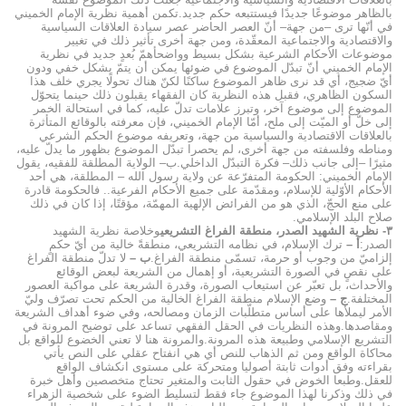
بالظاهر موضوعًا جديدًا فيستتبعه حكم جديد.تكمن أهمية نظرية الإمام الخميني
في أنّها ترى –من جهة– أنّ العصر الحاضر عصر سيادة العلاقات السياسية
والاقتصادية والاجتماعية المعقّدة، ومن جهة أخرى تأثير ذلك في تغيير
موضوعات الأحكام الشرعية بشكل بسيط وواضحأهمّ بُعدٍ جديد في نظرية
الإمام الخميني أنّ تبدّل الموضوع في ضوئها يمكن أن يتمّ بشكل خفي ودون
أيّ ضجيج، أي قد نرى ظاهر الموضوع ساكنًا لكنّ هناك تحولًا يجري خلف هذا
السكون الظاهري، فقبل هذه النظرية كان الفقهاء يقبلون ذلك حينما يتحوّل
الموضوع إلى موضوع آخر، وتبرز علامات تدلّ عليه، كما في استحالة الخمر
إلى خلّ أو الميّت إلى ملح، أمّا الإمام الخميني، فإن معرفته بالوقائع المتأثرة
بالعلاقات الاقتصادية والسياسية من جهة، وتعريفه موضوع الحكم الشرعي
ومناطه وفلسفته من جهة أخرى، لم يحصرا تبدّل الموضوع بظهور ما يدلّ عليه،
مثيرًا –إلى جانب ذلك– فكرة التبدّل الداخلي.ب– الولاية المطلقة للفقيه، يقول
الإمام الخميني: الحكومة المتفرّعة عن ولاية رسول الله – المطلقة، هي أحد
الأحكام الأوّلية للإسلام، ومقدّمة على جميع الأحكام الفرعية.. فالحكومة قادرة
على منع الحجّ، الذي هو من الفرائض الإلهية المهمّة، مؤقتًا، إذا كان في ذلك
صلاح البلد الإسلامي.
٣- نظرية الشهيد الصدر، منطقة الفراغ التشريعي
وخلاصة نظرية الشهيد
الصدر:
أ –
ترك الإسلام، في نظامه التشريعي، منطقةً خالية من أيّ حكمٍ
إلزاميّ من وجوب أو حرمة، تسمّى منطقة الفراغ.
ب –
لا تدلّ منطقة الفراغ
على نقصٍ في الصورة التشريعية، أو إهمال من الشريعة لبعض الوقائع
والأحداث، بل تعبّر عن استيعاب الصورة، وقدرة الشريعة على مواكبة العصور
المختلفة.
ج –
وضع الإسلام منطقة الفراغ الخالية من الحكم تحت تصرّف وليّ
الأمر ليملأها على أساس متطلّبات الزمان ومصالحه، وفي ضوء أهداف الشريعة
ومقاصدها.وهذه النظريات في الحقل الفقهي تساعد على توضيح المرونة في
التشريع الإسلامي وطبيعة هذه المرونة.والمرونة هنا لا تعني الخضوع للواقع بل
محاكاة الواقع ومن ثم الذهاب للنص أي هي انفتاح عقلي على النص يأتي
بقراءته وفق أدوات ثابتة أصوليا ومتحركة على مستوى انكشاف الواقع
للعقل.وطبعا الخوض في حقول الثابت والمتغير تحتاج متخصصين وأهل خبرة
في ذلك وذكرنا لهذا الموضوع جاء فقط لتسليط الضوء على شخصية الزهراء