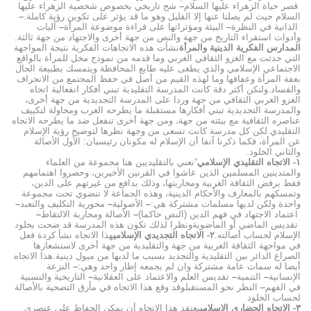
قصر حياة الزهراء عليها السلام
–
شح تاريخي بخصوص شخصية الزهراء عليها
السلام حيث لم يصلنا عنها إلا القليل وهو ما قد يؤثر على تكوين رؤية كاملة.
–
الذاتية في النظرة
–
البيئة ومؤثراتها على قراءة موضوعة المرأة
–
آليات
وأدوات استقراء التاريخ من جهة والنص من جهة أخرى والاجتهاد من جهة ثالثة.
المدارس الفكرية الدينية والمرأة
نشأت هذه الاتجاهات الفكرية نتيجة المواجهة
التي حدثت مع الغزو الثقافي الغربي وما قدمه من نموذج مخل للمرأة بالواقع
الاجتماعي الإسلامي والذي يطغى عليه طابع المحافظة ويتمسك بطبيعة الحال
بعفة المرأة وعفافها وما لهذه القيم من أصل في حفظ المجتمع من الانحراف
والفساد.ولنكن أكثر دقة كانت المدرسة التقليدية تبني أفكار انفعالية اتجاه
الغزو الغربي الثقافي من جهة وردا على المدرسة التجديدية من جهة أخرى،
والمدرسة التجديدية تبني أفكارها مستقبلة ما يطرحه الغرب ومحاولة لتكييف
عناصره الثقافية مع بيئته من جهة، ومن جهة أخرى تنفعل ضد ما يطرحه الاتجاه
التقليدي.لكن كل مدرسة كانت تسعى من وجهة نظرها لتوضيح رؤية الإسلام
عن المرأة، فكما ذكرنا آنفا أن الإسلام له مكونان رئيسيان: الأول الأصالة
والثاني الخلود.
١- الاتجاه التقليدي الإسلامي
“نعني بالتقليديين هنا مجموعة من العلماء
والمتدينين المسلمين الذين عاشوا في القرنين الأخيرين، وحصروا اهتمامهم
فقط برفض الثقافة الغربية ومحاربتها، وذلك بدافع من غيرتهم على الدين،
وتمسكهم بالمعارف والأحكام الدينية، وهذه الجماعة لا تنضوي تحت مجموعة
واحدة ولكن لديها مسلمات مشتركة هي:
–
الأصولية
–
محورية التكليف والتعبد
–
اعتماد الاجتهاد في فهم الدين (النص حاكما)
–
الأصالة ومحاربة الالتقاط
–
تقديس الماضي أو الماضويةونظرا لذلك تكون هذه المدرسة قد ضحت بخلود
الإسلام لحساب أصالته.
٢- الاتجاه التجديدي الإسلامي
هذا الاتجاه نشأ كردة فعل
في مواجهة الثقافة الغربية من جهة والتقليدية من جهة أخرى لاستشعارها
الصراع الدائر بين التقليدية والتجديد بسبب ما لديها من ميول دينية.هذا الاتجاه
أيضا له سمات عامة مشتركة وان لم يجمعه إطار واحد وهي:
–
النزعة
الإنسانية
–
التنمية
–
تقديس العلم والاعتماد على العقلانية
–
التاريخية والنسبية
في الفهم
–
النظر نحو المستقبلوقد وقع هذا الاتجاه في مأزق التضحية بالأصالة
لحساب الخلود
٣- الاتجاه الحضاري الإسلامي
يعتقد هذا الاتجاه أن يمكن الحفاظ على عنصري