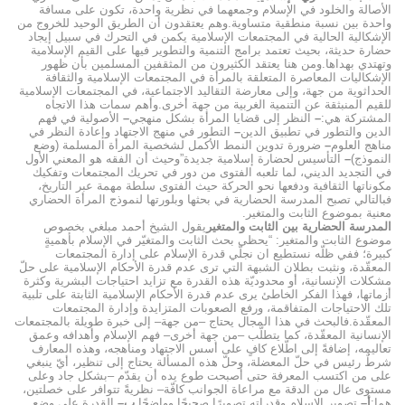
الأصالة والخلود في الإسلام وجمعهما في نظرية واحدة، تكون على مسافة
واحدة بين نسبة منطقية متساوية.وهم يعتقدون أن الطريق الوحيد للخروج من
الإشكالية الحالية في المجتمعات الإسلامية يكمن في التحرك في سبيل إيجاد
حضارة حديثة، بحيث تعتمد برامج التنمية والتطوير فيها على القيم الإسلامية
وتهتدي بهداها.ومن هنا يعتقد الكثيرون من المثقفين المسلمين بأن ظهور
الإشكاليات المعاصرة المتعلقة بالمرأة في المجتمعات الإسلامية والثقافة
الحداثوية من جهة، وإلى معارضة التقاليد الاجتماعية، في المجتمعات الإسلامية
للقيم المنبثقة عن التنمية الغربية من جهة أخرى.وأهم سمات هذا الاتجاه
المشتركة هي:
–
النظر إلى قضايا المرأة بشكل منهجي
–
الأصولية في فهم
الدين والتطور في تطبيق الدين
–
التطور في منهج الاجتهاد وإعادة النظر في
مناهج العلوم
–
ضرورة تدوين النمط الأكمل لشخصية المرأة المسلمة (وضع
النموذج)
–
التأسيس لحضارة إسلامية جديدة”وحيث أن الفقه هو المعني الأول
في التجديد الديني، لما تلعبه الفتوى من دور في تحريك المجتمعات وتفكيك
مكوناتها الثقافية ودفعها نحو الحركة حيث الفتوى سلطة مهمة عبر التاريخ،
فبالتالي تصبح المدرسة الحضارية في بحثها وبلورتها لنموذج المرأة الحضاري
معنية بموضوع الثابت والمتغير.
المدرسة الحضارية بين الثابت والمتغير
يقول الشيخ أحمد مبلغي بخصوص
موضوع الثابت والمتغير: “يحظى بحث الثابت والمتغيّر في الإسلام بأهميةٍ
كبيرة؛ ففي ظلّه نستطيع ان نجلّي قدرة الإسلام على إدارة المجتمعات
المعقّدة، ونثبت بطلان الشبهة التي ترى عدم قدرة الأحكام الإسلامية على حلّ
مشكلات الإنسانية، أو محدوديّة هذه القدرة مع تزايد احتياجات البشرية وكثرة
أزماتها، فهذا الفكر الخاطئ يرى عدم قدرة الأحكام الإسلامية الثابتة على تلبية
تلك الاحتياجات المتفاقمة، ورفع الصعوبات المتزايدة وإدارة المجتمعات
المعقّدة.فالبحث في هذا المجال يحتاج –من جهة– إلى خبرة طويلة بالمجتمعات
الإنسانية المعقّدة، كما يتطلّب –من جهة أخرى– فهم الإسلام وأهدافه وعمق
تعاليمه، إضافةً إلى اطّلاع كافٍ على أسس الاجتهاد ومناهجه، وهذه المعارف
شرطٌ رئيس في حلّ المعضلة، وحلّ هذه المسألة يحتاج إلى تنظير، أيّ ينبغي
على من اكتسب المعرفة حتى أصبحت طوع يده أن يقدّم –بشكل جاد وعلى
مستوى عال من الدقة مع مراعاة الجوانب كافّة– نظريةً تتوافر على خصلتين،
هما:
أ–
تصوير الإسلام وقدراته تصويرًا صحيحًا وواضحًا.
ب–
القدرة على وضع