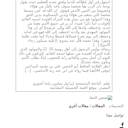
استهل في أول إطلالته للدنيا ولحق بجده العظيم حيث يقول
يوحنا بأن الرب هيأ شخصا سوف يأخذ بالثأر من هؤلاء
وخصوصا من التنين الأحمر فيقول: إن الله قد عين مسبقا
شخصا لكي ينتقم من هؤلاء ويُدين المسكونة بدين الحق
وهذا المولود هو من نسل هذه المرأة العتيدة اسمه القائم.
((فولدت ابنا ذكرا عتيدا، أن يرعى جميع الأمم بعصا من
حديد، واختطف ولدها إلى الله وإلى عرشه)) أي إن هذا
المولود المهدي بعد ولادته اختطف إلى الله فهو في أمانه
وحفظه إلى يوم يخرج فيملأها قسطا وعدلا كما ملئت ظلما
وجورا. وهذا نفسه قال عنه يسوع: ((عليه سيكون رجاء
الأمم)).[…]
رسالة بولس الرسول إلى أهل رومية 15: 12 والمولود الذي
تلده المرأة العتيدة من نسلها اسمه القائم: ((ويكون في ذلك
اليوم أن أصل يسي والقائم راية للشعوب إياهُ تطلب الأمم
ويكون محله مجدا)).
انظر العلامة الحافظ أبو الحسن علي بن محمد المدائني
(توفي 244هـ) فيما رواه عن ابن عبد ربه الأندلسي.. […]
بقلم: الباحثة المسيحية إيزابيل بنيامين ماما آشوري
المصدر: موقع العتبة الحسينيّة المقدّسة.
التصنيفات :
المقالات
|
مقالات أخرى
تواصل معنا