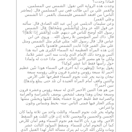
فماذا وجدت؟
وجدت هذه الرواية التي تقول: الشمس نبي المسلمين،
والقمر علي بن أبي طالب فعن نبي المسلمين قال: (معاشر
الناس! من افتقد الشمس فليتمسك بالقمر.. أنا الشمس
وعلي القمر).
وعن سليمان الديلمي عن أبي عبد الله الصادق قال: سألته
عن قول الله عز وجل {وَالشَّمْسِ وَضُحَاهَا}. قال: الشمس
رسول الله أوضح للناس في دينهم. قلت {وَالْقَمَرِ إِذَا تَلَاهَا}؟
قال: ذاك أمير المؤمنين تلا رسول الله… وروى عن ابن
عباس قال: قال رسول الله: مثلي فيكم مثل الشمس ومثل
علي مثل القمر فإذا غابت الشمس فاهتدوا بالقمر.
إذن هذه المرأة العظيمة آية السماء الكبرى هي ابنة هذا
النبي وزوجة ذلك الإمام الذي ولدت منه اثنى عشر غلاما،
ولكن ما هو مصير الابن الثالث عشر. ماذا حدث له ولماذا
حول رأسها فقط اثنا عشر كوكبا؟
يقول يوحنا: ((وظهرت آية أخرى في السماء هوذا تنّين عظيم
أحمر لهُ سبعة رؤوس وعشرة قرون وعلى رؤوسه سبعة
تيجان وذنبه يجر ثلث نجوم السماء فطرحها على الأرض
والتنين واقف أمام المرأة العتيدة أن تلد حتى يبتلع ولدها)).
تنين أحمر؟!
من هو هذا التنين الأحمر الذي له سبعة رؤوس وعشرة قرون
وسبعة تيجان وهذا وصف لشخص يوصف بالشراسة والعرامة
والصرامة فظ غليظ حوزتهُ خشناء يغلظ كلمُها ويخشُن مسُها
ويكثر العثار فيها فمنى الناس -منه- بخبط وشماس وتلون
واعتراض.
وقوله يجر ثلث نجوم السماء. والثلث واحد من ثلاثة ولما كان
الحسن والحسين والمحسن ثلاثة إذن فإن الثلث هو السقط
الأخير. وقد ورد بان الأئمة هم نجوم السماء وهم أمان للأرض
كما أن النجوم أمان للسماء. وسقط المولود الثالث عشر
ومات ولكن الله الرب لم يترك مسألة الثأر لهذا القتيل الذي