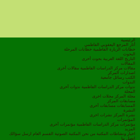
الرئيسية
أثار المرجع اليعقوبي الفاطمي
خطابات الزيارة الفاطمية
خطابات المرحلة
البحوث
التاريخ
اللغة العربية
بحوث أخرى
المقالات
مقالات مركز الدراسات الفاطمية
مقالات أخرى
اصدارات المركز
الكتب
رسائل جامعية
الندوات
ندوات مركز الدراسات الفاطمية
ندوات أخرى
المجلة
مجلة المركز
مجلات اخرى
مسابقات المركز
المسابقات
مسابقات أخرى
النشرة
نشرة المركز
نشرات اخرى
المؤتمرات
مؤتمرات مركز الدراسات الفاطمية
مؤتمرات أخرى
المزيد
اخبار ونشاطات
المكتبة
من نحن
المكتبة الصوتية
القسم العام
ارسل سؤالك
اتصل بنا