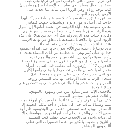
في جزيرة صغيرة على شواطئ آسيا في تركيا وفي كهف
ضيق من جبال منفاه الذي نفاه إليه الإمبراطور (دومتيانوس)
كتب يوحنا رؤياه، وهي الرؤيا التي تنبأت بما يحدث على
الأرض إلى يوم القيامة.
تنبأ عن حقائق روحيّة سماويّة، لا يعبر عنها بلغة بشريّة، لهذا
جاءت في أعداد ورموز وألوان وتشبيهات حملت كلماته
معاني عميقة، وقف آباء الكنيسة في دهشة أمامها! إن أسرار
هذه الرؤيا تتعلق بالمستقبل وبأشخاص معينين تدور عليهم
وقائع وأحداث هذه الرؤى ولم ينكر أي أحد من هؤلاء بأن هذه
الرؤى ليس لها علاقة بالمسيحية بل تتعلق في نهاية الأزمنة
عند ابتداء حقبة دينية جديدة تحمل ختم السماء.
يرى يوحنا بأن حقبة من الآلام تدور رحاها على امرأة عظيمة
جدا لها شأن كبير وهي آية عظيمة من آيات السماء بحيث أن
رأسها سوف يكون بين الشمس والقمر والنجوم تحيط
برأسها مثل إكليل من الورد فيقول كما في سفر رؤيا يوحنا
اللاهوتي 12: 1: ((وظهرت آية عظيمة في السماء. امرأة
متسربلة بالشمس والقمر تحت رجليها وعلى رأسها إكليل
من اثني عشر كوكبا وهي حبلى تصرخ متمخضة لتلد)).
سبحان الرب ما هذه الأوصاف إنها بنت الشمس وزوجة
القمر ولها أحد عشر ولدا والثاني عشر حبلى به تتمخض على
وشك الولادة.
ملاحظة: الإثنا عشر يبدأون من علي وينتهون بالمهدي،
والثالث عشر هو المحسن السقط.
كيف لي أن أعرف وأن كل عقائدنا تخلو من ذكرٍ لهؤلاء ذهبت
يمينا وشمالا سألت حتى كل لساني لا أحد يتكلم. اتجهت إلى
المصادر البوذية فلم تسعفني. ذهبت إلى الهندوسية فلم أجد
سوى الأصنام والخرافات لم أجد امرأة بهذه المواصفات إلا
في ديانة واحدة هي الإسلام. حيث حفلت كتب التفسير
والتاريخ والحديث بالكثير من هذه التفسيرات التي تخلب
اللب وتهز المشاعر.