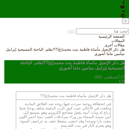
×
الصفحة الرئيسية
المقالات
مقالات أخرى
هل ذكر الإنجيل مأساة فاطمة بنت محمد(ع)؟؟/بقلم: الباحثة المسيحية إيزابيل
بنيامين ماما آشوري
هل ذكر الإنجيل مأساة فاطمة بنت محمد(ع)؟؟/بقلم: الباحثة
المسيحية إيزابيل بنيامين ماما آشوري
17 أغسطس، 2021
124
هل ذكر الإنجيل مأساة فاطمة بنت محمد(ع)؟؟
في انخطافة روحية تمردت فيها روحه ضد العلائق المادية
وحلقت في الأعالي حيث كنوز الرب الدفينة شاهد يوحنا شيئا
ارتاع له وبات أنينه يقضّ مضاجع الكروبيم وهو يستمع إلى
أنين سيدة السماء من وراء سرادقات الغيب تنينا أحمر اللون
ينفث نارا وتوعدا وقد انتضى مشعلا تحف به حراشف السوء
وهو يضرم النار في بيت القديسة.