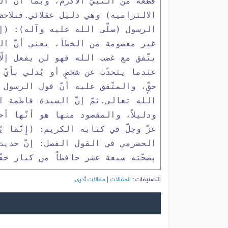
قطعةٌ من النبيّ الأكرم، وبما أنّ ا
الالتزامية) وهي دليل عقلائي.
فنلاحظ
الرسول (صلّى الله عليه وآله): (إ
غير معصومة من الخطأ، يعني أنّ الز
يتّفق مع غضب الله فهو لن يفعل إلّ
عندما يتحدّث عن شخصٍ أو يُدلي بأيّ
حقٍّ، والمتّفق عليه أنّ قول الرسول
الله تعالى.
ثمّ إنّ السيدة فاطمة ا
ودليلاً، والمقصود منها هو أنّها أ
عزّ وجلّ في كتابه الكريم: (إِنَّمَا يُرِيدُ الل
الحضرمي في القول الفصل: إنّ حديث 
بصحّته سبعة عشر حافظاً من كبار حف
التصنيفات :
المقالات
|
مقالات أخرى