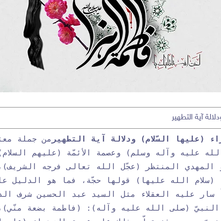
دلالة آية التطهير
ء (عليها السّلام) ودلالة آية التطهير
من جملة معتق
له عليه وآله وسلم) وعصمة الأئمّة (عليهم السلام)
و المهدي المنتظر (عجّل الله تعالى فرجه الشريف)،
 (سلام الله عليها) قولها حجّة، فما هو الدليل عل
يّاً سار عليه العقلاء مثل السيد عبد الحسين شرف ال
لنبيّ (صلى الله عليه وآله): (فاطمة بضعة منّي)، 