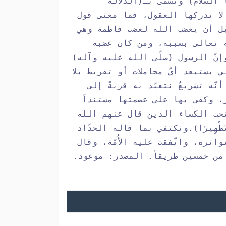
لسلام) وتُسمّى بـ(الدلالة
 لا تدركها العقول، فما معنى قول
يل أن يغضب الله لغضب فاطمة وهي
له تعالى بسببه، ومن كان غضبه
إنّ الرسول (صلّى الله عليه وآله)
 يستبعد أيّ مجاملات أو تقريظ بلا
نّه تشريعٌ نتعبّد به قربةً إلى
ر، وكفى بها على عصمتها مستنداً
تحت الكساء الذين قال عنهم الله
َطْهِيرًا).
ونكتفي بما قاله الحدّاد
ترة، واتّفقت عليه الأُمّة، وقال
من خمسين طريقاً.
المصدر: موعود.