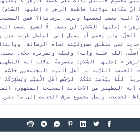
لنبيّ معصوم فنستدلّ بذلك على عصمة الزهراء (عليها ا
 أنّ مكانة مولاتنا فاطمة الزهراء (عليها السّلام)
نّ الله يغضب لغضبها ويرضى لرضاها)؟ فمن المستح
هراء (عليها السّلام) لن تغضب إلّا لشيءٍ يغضب ال
ا الحقّ، ولن يخطئ أو يميل إلى الباطل طرفة عين.
و
 حديث فمن منطلق مسؤوليّته تجاه الرسالة، وبالتالي
 (صلّى الله عليه وآله) وفعله وتقريره حجّة، يعني أ
لزهراء (عليها السّلام) معصومةٌ بدلالة آية التطهي
حد الخمسة الطيّبة من أهل البيت المجتمعين خاصّة 
َّهُ لِيُذْهِبَ عَنْكُمُ الرِّجْسَ أَهْلَ الْبَيْتِ وَيُطَهِّرَكُمْ ت
آية التطهير من الأحاديث الصحيحة المشهورة المتوا
ّاظ الحديث، ويصل مجموع طرق الحديث إلى ما يقرب 