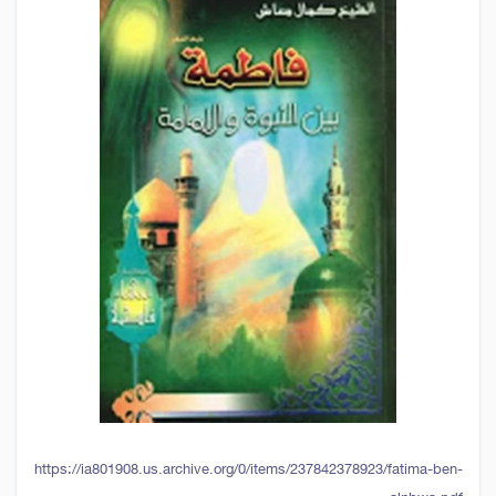
https://ia801908.us.archive.org/0/items/237842378923/fatima-ben-