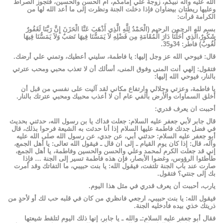
الله عليه وآله نبيكم، زوجة علي إمامكم، أم الحسن والحسين، فتجوز الصراط
وعليها ريطتان بيضاوان فإذا دخلت الجنة ونظرت إلى ما أعد الله لها من
الكرامة قرأت:
بسم لله الرحمن الرحيم (الْحَمْدُ لِلَّهِ الَّذِي أَذْهَبَ عَنَّا الْحَزَنَ إِنَّ رَبَّنَا لَغَفُورٌ
شَكُورٌ،الَّذِي أَحَلَّنَا دَارَ الْمُقَامَةِ مِن فَضْلِهِ لاَ يَمَسُّنَا فِيهَا نَصَبٌ وَلاَ يَمَسُّنَا فِيهَا
لُغُوبٌ) فاطر: 34و35.
قال: فيوحي الله عز وجل إليها: يا فاطمة، سليني أعطيك، وتمني علي أرضك.
فتقول: إلهي أنت المنى وفوق المنى، أسألك أن لا تعذب محبي ومحب عترتي
بالنار، فيوحي الله إليها:
يا فاطمة، وعزتي وجلالي وارتفاع مكاني لقد آليت على نفسي من قبل أن
أخلق السماوات والأرض بألفي عام أن لا أعذب محبيك ومحبي عترتك بالنار.
أحببت ان يعرف قدري:
قال جابر لأبي جعفر عليه السلام: جعلت فداك يا بن رسول الله، حدثني بحديث
في فضل جدتك فاطمة عليها السلام إذا أنا حدثت به الشيعة فرحوا بذلك، قال
أبو جعفر عليه السلام: حدثني أبي، عن جدي، عن رسول الله صلى الله عليه
وآله، قال: إذا كان يوم القيام ـ إلى ان قال ـ فيقول الله تعالى: يا أهل الجمع،
إني قد جعلت الكرم لمحمد وعلي والحسن والحسين وفاطمة، يا أهل الجمع،
طأطئوا الرؤوس، وغضوا الأبصار، فإن هذه فاطمة تسير إلى الجنة … فإذا
صارت عند باب الجنة تلتفت، فيقول الله: يا بنت حبيبي، ما التفاتك وقد أمرت
بك إلى جنتي؟ فتقول.
يارب، أحببت أن يعرف قدري في مثل هذا اليوم.
فيقول الله: يا بنت حبيبي، ارجعي فانظري من كان في قلبه حب لك أو لأحدٍ من
ذريتك خذي بيده فأدخليه الجنة.
فقال أبو جعفر عليه السلام:ـ والله ـ يا جابر، إنها ذلك اليوم لتلقط شيعتها