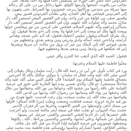
الفردوس اثنتا عشر ألف حوراء لم يستقبلن أحداً قبلها ولا أحداً بعدها، على
نجائب من ياقوت، أجنحتها وأزمتها اللؤلؤ، عليها رحائل من در، على كل رحالة
منها نمرقة من سندس، وركائبها زبرجد، فيجوزون بها الصراط، حتى ينتهون بها
إلى الفردوس فيتباشر بها أهل الجنان، وفي بطنان الفردوس قصور بيض،
وقصور صفر، من لؤلؤة من غرز واحد، وإن في القصور البيض لسبعين ألف دار
منازل محمد وآله صلوات الله عليهم، وإن في القصور الصفر لسبعين ألف دار
مساكن إبراهيم وآله عليهم السلام، فتجلس على كرسي من نور ويجلسن حولها
ويبعث إليها ملك لم وبعث إلى احد قبلها ولا يبعث إلى احدٍ بعدها فيقول: إن
ربك يقرئك السلام ويقول: سليني أعطيك،فتقول: قد أتم علي نعمته، وهنأني
كرامته، وأباحني جنته، أسأله ولدي وذريتي ومن ودهم بعدي، وحفظهم من
بعدي، فيوحي الله إلى الملك من غير ان يزول من مكانه: أن سرها وبشرها
إني قد شفّعتها في ولدها، ومن ودهم بعدها وحفظهم فيها.
فتقول: الحمد الله الذي أذهب عنا الحزن وأقر عيني.
محبّوا فاطمة عليها السلام وعترتها:
ورد في كتاب تأويل عن أبي ذر رحمة الله قال: رأيت سلمان وبلال يقبلان إلى
النبي صلى الله عليه وآله، فقال له سلمان: يا مولاي، سألتك بالله إلا أخبرتني
بفضائل فاطمة عليها السلام يوم القيامة؟ قال: فأقبل النبي صلى الله عليه وآله
ضاحكاً مستبشراً، ثم قال: والذي نفسي بيده إنها الجارية التي تجوز في عرصة
القيامة على ناقة رأسها من خشية الله، وعيناها من نور الله، وخطامها من جلال
الله، وعنقها من بهاء الله وسنامها من رضوان الله، وذنبها من قدس الله،
وقوائمها من مجد الله، إن مشت سبحت، وإن رغت قدست، عليها هودج من
نور فيه جارية عزيزة، جمعت فخلقت، وصنعت ومثلت (من) ثلاثة أصناف: فأولها
من مسك أذفر، وأوسطها من العنبر الأشهب، وآخرها من الزعفران الأحمر
عجنت بماء الحيوان، لو تفلت تفلة في سبعة أبحر مالحة لعذبت، ولو أخرجت
ظفر خنصرها إلى دار الدنيا لغشي الشمس والقمر، جبرئيل عن يمينها،
وميكئيل عن شمالها، وعلي أمامها، والحسن والحسين وراءها ـ الله ـ يكلؤها
ويحفظها، فيجوزون في عرصة القيامة فإذا النداء من قبل الله جل جلاله:
معاشر الخلائق، غضوا أبصاركم ونكسوا رؤوسكم، هذه فاطمة بنت محمد صلى