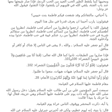
ومحبيها كما يلتقط الطير الحب الجيد من الحب الردئ، فإذا صار شيعتها معها
عند باب الجنة، يلقي الله في قلوبهم أن يلتفتوا، فإذا التفتوا، فيقول الله
عز وجل:
يا أحبائي، مالتفاتكم وقد شفعت فيكم فاطمة بنت حبيبي؟
فيقولون: يارب أحببنا ان يعرف قدرنا في مثل هذا اليوم.
فيقول الله: يا أحبائي، ارجعوا وانظروا من أحبكم لحب فاطمة، انظروا من
أطعمكم لحب فاطمة، انظروا من كساكم لحب فاطمة، انظروا من سقاكم
شربة في حب فاطمة، انظروا من رد عنكم غيبة في حب فاطمة، خذوا بيده
وأدخلوه الجنة.
قال أبو جعفر عليه السلام: ـ والله ـ لا يبقى في الناس إلا شاك أو كافر أو
منافق.
فإذا صاروا بين الطبقات، نادوا كما قال الله تعالى: (فَمَا لَنَا مِن شَافِعِينَ،وَلاَ
صَدِيقٍ حَمِيمٍ) الشعراء: 100و101.
فيقولون: (فَلَوْ أَنَّ لَنَا كَرَّةً فَنَكُونَ مِنَ الْمُؤْمِنِينَ) الشعراء: 102.
قال أبو جعفر عليه السلام: هيهات هيهات، منعوا ما طلبوا.
(وَلَوْ رُدُّوا لَعَادُوا لِمَا نُهُوا عَنْهُ وَإِنَّهُمْ لَكَاذِبُونَ) الأنعام: 28.
مقام فاطمة عليها السلام في القيامة:
سمعت أمير المؤمنين علي بن أبي طالب عليه السلام يقول: دخل رسول الله
صلى الله عليه وآله ذات يوم على فاطمة عليها السلام وهي حزينة، فقال لها:
ما حزنك يا بنية؟ قالت:
يا أبة، ذكرت المحشر ووقوف الناس عراة يوم القيامة.
قال: يا بنية، إنه ليوم عظيم، ولكن قد أخبرني جبرئيل عليه السلام عن الله