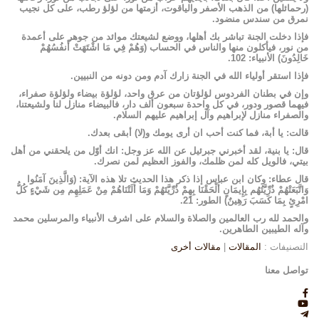
(رحمائلها) من الذهب الأصفر والياقوت، أزمتها من لؤلؤ رطب، على كل نجيب
نمرق من سندس منضود.
فإذا دخلت الجنة تباشر بك أهلها، ووضع لشيعتك موائد من جوهر على أعمدة
من نور، فيأكلون منها والناس في الحساب (وَهُمْ فِي مَا اشْتَهَتْ أَنفُسُهُمْ
خَالِدُونَ) الأنبياء: 102.
فإذا استقر أولياء الله في الجنة زارك آدم ومن دونه من النبيين.
وإن في بطنان الفردوس لؤلؤتان من عرق واحد، لؤلؤة بيضاء ولؤلؤة صفراء،
فيهما قصور ودور، في كل واحدة سبعون ألف دار، فالبيضاء منازل لنا ولشيعتنا،
والصفراء منازل لإبراهيم وآل إبراهيم عليهم السلام.
قالت: يا أبة، فما كنت أحب ان أرى يومك و(لا) أبقى بعدك.
قال: يا بنية، لقد أخبرني جبرئيل عن الله عز وجل: انك أوّل من يلحقني من أهل
بيتي، فالويل كله لمن ظلمك، والفوز العظيم لمن نصرك.
قال عطاء: وكان ابن عباس إذا ذكر هذا الحديث تلا هذه الآية: (وَالَّذِينَ آمَنُوا
وَاتَّبَعَتْهُمْ ذُرِّيَّتُهُم بِإِيمَانٍ أَلْحَقْنَا بِهِمْ ذُرِّيَّتَهُمْ وَمَا أَلَتْنَاهُمْ مِنْ عَمَلِهِم مِن شَيْ‏ءٍ كُلُّ
امْرِئٍ بِمَا كَسَبَ رَهِينٌ) الطور: 21.
والحمد لله رب العالمين والصلاة والسلام على اشرف الأنبياء والمرسلين محمد
وآله الطيبين الطاهرين.
التصنيفات :
المقالات
|
مقالات أخرى
تواصل معنا