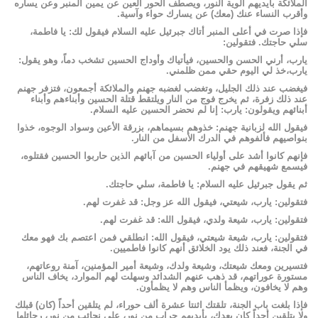
الملائكة بأيديهم ألوية النور، ويصطف الحور العين عن يمين المنبر وعن يساره
وأقرب النساء عنك (معك) عن يسارك حواء وآسية.
فإذا صرت في أعلى المنبر أتاك جبرئيل عليه السلام فيقول لك: يا فاطمة،
سلي حاجتك. فتقولين:
يارب، أرني الحسن والحسين، فيأتياك وأوداج الحسين تشخب دماً، وهو يقول:
يارب،خذ لي اليوم حقي ممن ظلمني.
فيغضب عند ذلك الجليل، وتغضب لغضبه جهنم والملائكة أجمعون، فتزفر جهنم
عند ذلك زفرة، ثم يخرج فوج من النار ويلتقط قتلة الحسين وأبناءهم وأبناء
أبنائهم ويقولون: يارب: إنا لم نحضر الحسين عليه السلام.
فيقول الله لزبانية جهنم: خذوهم بسيماهم، بزرقة الأعين وسواد الوجوه، خذوا
بنواصيهم فألفوهم في الدرك الأسفل من النار.
فإنهم كانوا أشد على أولياء الحسين من آبائهم الذين حاربوا الحسين فقتلوه،
فيسمع شهيقهم في جهنم.
ثم يقول جبرئيل عليه السلام: يا فاطمة، سلي حاجتك.
فتقولين: يارب، شيعتي، فيقول الله عز وجل: قد غفرت لهم.
فتقولين: يارب، شيعة ولدي، فيقول الله: قد غفرت لهم.
فتقولين: يارب، شيعة شيعتي، فيقول الله: انطلقي فمن اعتصم بك فهو معك
في الجنة، فعند ذلك يود الخلائق أنهم كانوا فاطميين.
فتسيرين ومعك شيعتك، وشيعة ولدك، وشيعة أمير المؤمنين، آمنة روعاتهم،
مستورة عوراتهم، قد ذهب عنهم الشدائد وسهلت لهم الموارد، يخاف الناس
وهم لا يخافون، ويظمأ الناس وهم لا يظمأون.
فإذا بلغت باب الجنة، تلقتك اثنتا عشرة ألف حوراء، لم يتلقين أحداً (كان) قبلك
ولا يتلقين أحداً كان بعدك، بأيديهم حراب من نور، على نجائب من نور، رحائلها