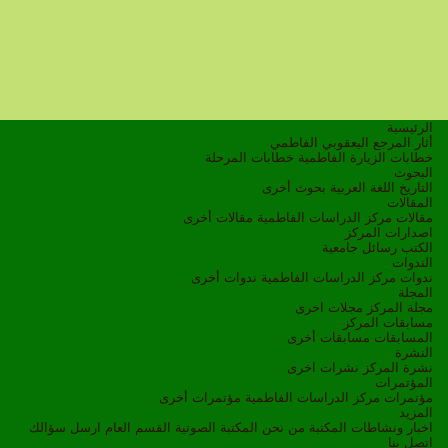
الرئيسية
أثار المرجع اليعقوبي الفاطمي
خطابات الزيارة الفاطمية
خطابات المرحلة
البحوث
التاريخ
اللغة العربية
بحوث أخرى
المقالات
مقالات مركز الدراسات الفاطمية
مقالات أخرى
اصدارات المركز
الكتب
رسائل جامعية
الندوات
ندوات مركز الدراسات الفاطمية
ندوات أخرى
المجلة
مجلة المركز
مجلات اخرى
مسابقات المركز
المسابقات
مسابقات أخرى
النشرة
نشرة المركز
نشرات اخرى
المؤتمرات
مؤتمرات مركز الدراسات الفاطمية
مؤتمرات أخرى
المزيد
اخبار ونشاطات
المكتبة
من نحن
المكتبة الصوتية
القسم العام
ارسل سؤالك
اتصل بنا