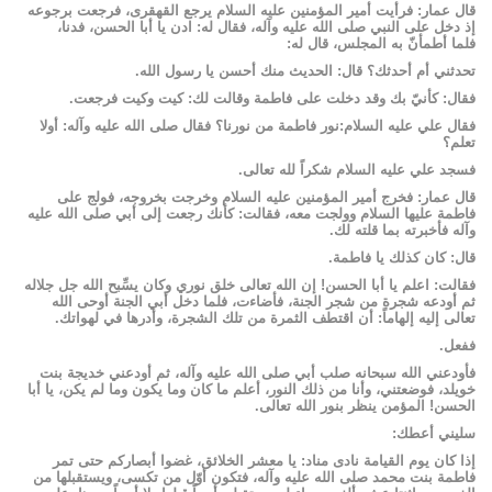
قال عمار: فرأيت أمير المؤمنين عليه السلام يرجع القهقرى، فرجعت برجوعه
إذ دخل على النبي صلى الله عليه وآله، فقال له: ادن يا أبا الحسن، فدنا،
فلما أطمأنّ به المجلس، قال له:
تحدثني أم أحدثك؟ قال: الحديث منك أحسن يا رسول الله.
فقال: كأنيّ بك وقد دخلت على فاطمة وقالت لك: كيت وكيت فرجعت.
فقال علي عليه السلام:نور فاطمة من نورنا؟ فقال صلى الله عليه وآله: أولا
تعلم؟
فسجد علي عليه السلام شكراً لله تعالى.
قال عمار: فخرج أمير المؤمنين عليه السلام وخرجت بخروجه، فولج على
فاطمة عليها السلام وولجت معه، فقالت: كأنك رجعت إلى أبي صلى الله عليه
وآله فأخبرته بما قلته لك.
قال: كان كذلك يا فاطمة.
فقالت: اعلم يا أبا الحسن! إن الله تعالى خلق نوري وكان يسِّبح الله جل جلاله
ثم أودعه شجرة من شجر الجنة، فأضاءت، فلما دخل أبي الجنة أوحى الله
تعالى إليه إلهاماً: أن اقتطف الثمرة من تلك الشجرة، وأدرها في لهواتك.
ففعل.
فأودعني الله سبحانه صلب أبي صلى الله عليه وآله، ثم أودعني خديجة بنت
خويلد، فوضعتني، وأنا من ذلك النور، أعلم ما كان وما يكون وما لم يكن، يا أبا
الحسن! المؤمن ينظر بنور الله تعالى.
سليني أعطك:
إذا كان يوم القيامة نادى مناد: يا معشر الخلائق، غضوا أبصاركم حتى تمر
فاطمة بنت محمد صلى الله عليه وآله، فتكون أوّل من تكسى، ويستقبلها من