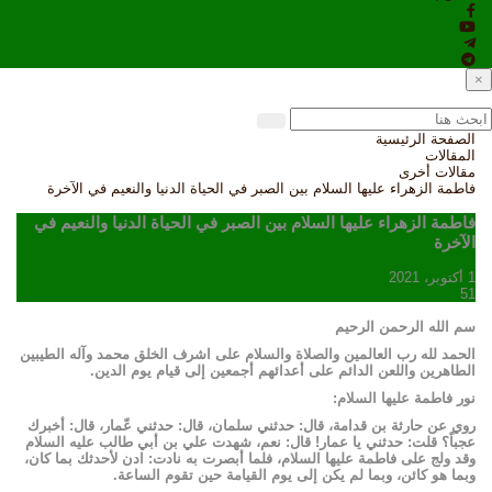
×
الصفحة الرئيسية
المقالات
مقالات أخرى
فاطمة الزهراء عليها السلام بين الصبر في الحياة الدنيا والنعيم في الآخرة
فاطمة الزهراء عليها السلام بين الصبر في الحياة الدنيا والنعيم في
الآخرة
1 أكتوبر، 2021
51
سم الله الرحمن الرحيم
الحمد لله رب العالمين والصلاة والسلام على اشرف الخلق محمد وآله الطيبين
الطاهرين واللعن الدائم على أعدائهم أجمعين إلى قيام يوم الدين.
نور فاطمة عليها السلام:
روي عن حارثة بن قدامة، قال: حدثني سلمان، قال: حدثني عّمار، قال: أخبرك
عجباً؟ قلت: حدثني يا عمار! قال: نعم، شهدت علي بن أبي طالب عليه السلام
وقد ولج على فاطمة عليها السلام، فلما أبصرت به نادت: ادن لأحدثك بما كان،
وبما هو كائن، وبما لم يكن إلى يوم القيامة حين تقوم الساعة.