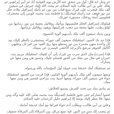
عز وجل انه قال: أول من تنشق عنه الأرض يوم القيامة أنا، ثم أبي إبراهيم، ثم
بعلك علي بن أبي طالب عليه السلام، ثم يبعث الله إليك جبرئيل في سبعين
ألف ملك فيضرب على قبرك سبع قباب من نور، ثم يأتيك إسرافيل بثلاث حلل
من نور فيقف عند رأسك فينادينّك: يا فاطمة بنت محمد، قومي إلى محشرك،
فتقومين آمنة روعتك، مستورة عورتك.
فيناولك إسرافيل الحلل فتلبسينها، ويأتيك روفائيل بنجيبة من نور، زمامها من
لؤلؤ رطب، عليها محفة من ذهب، فتركبينها، ويقود روفائيل بزمامها.
وبين يديك سبعون ألف ملك بأيديهم ألوية التسبيح.
فإذا جد بك السير، استقبلتك سبعون ألف حوراء، يستبشرن بالنظر إليك، بيد
كل واحدة منهن مجمرة من نور يسطع منها ريح العود من غير نار، وعليهن
أكاليل الجوهر مرصع بالزبرجد الأخضر، فيسرن عن يمينك.
فإذا (سرت) مثل الذي سرت من قبرك إلى أن لقينك، استقبلتك مريم بنت
عمران في مثل من معك من الحور فتسلم عليك، وتسير هي ومن معها عن
يسارك.
ثم تستقبلك أمك خديجة بنت خويلد أول المؤمنات بالله ورسوله.
ومعها سبعون ألف ملك بأيديهم ألوية التكبير، فإذا قربت من الجمع، استقبلتك
حواء في سبعين ألف حوراء، ومعها آسية بنت مزاحم، فتسير هي ومن معها
معك.
ثم ينادي مناد من تحت العرش يسمع الخلائق:
غضوا أبصاركم حتى تجوز فاطمة الصديقِّة بنت محمد صلى الله عليه وآله ومن
معها. فلا ينظر إليك يومئذ إلا إبراهيم خليل الرحمان عليه السلام.
وعلي بن أبي طالب، ويطلب آدم حواء فيراها مع أمك خديجة أمامك.
ثم ينصب لك منبر من النور، فيه سبع مراق، بين المرقاة إلى المرقاة صفوف