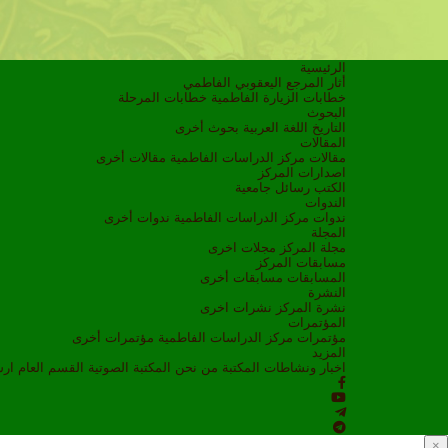
الرئيسية
أثار المرجع اليعقوبي الفاطمي
خطابات الزيارة الفاطمية
خطابات المرحلة
البحوث
التاريخ
اللغة العربية
بحوث أخرى
المقالات
مقالات مركز الدراسات الفاطمية
مقالات أخرى
اصدارات المركز
الكتب
رسائل جامعية
الندوات
ندوات مركز الدراسات الفاطمية
ندوات أخرى
المجلة
مجلة المركز
مجلات اخرى
مسابقات المركز
المسابقات
مسابقات أخرى
النشرة
نشرة المركز
نشرات اخرى
المؤتمرات
مؤتمرات مركز الدراسات الفاطمية
مؤتمرات أخرى
المزيد
اخبار ونشاطات
المكتبة
من نحن
المكتبة الصوتية
القسم العام
ار
×