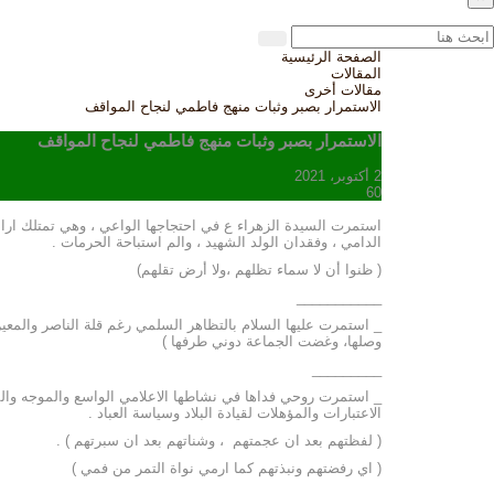
الصفحة الرئيسية
المقالات
مقالات أخرى
الاستمرار بصبر وثبات منهج فاطمي لنجاح المواقف
الاستمرار بصبر وثبات منهج فاطمي لنجاح المواقف
2 أكتوبر، 2021
60
استمرت السيدة الزهراء ع في احتجاجها الواعي ، وهي تمتلك اراد
الدامي ، وفقدان الولد الشهيد ، والم استباحة الحرمات .
( ظنوا أن لا سماء تظلهم ،ولا أرض تقلهم)
___________
_ استمرت عليها السلام بالتظاهر السلمي رغم قلة الناصر والمعين
وصلها، وغضت الجماعة دوني طرفها )
_________
_ استمرت روحي فداها في نشاطها الاعلامي الواسع والموجه وال
الاعتبارات والمؤهلات لقيادة البلاد وسياسة العباد .
( لفظتهم بعد ان عجمتهم ، وشناتهم بعد ان سبرتهم ) .
( اي رفضتهم ونبذتهم كما ارمي نواة التمر من فمي )