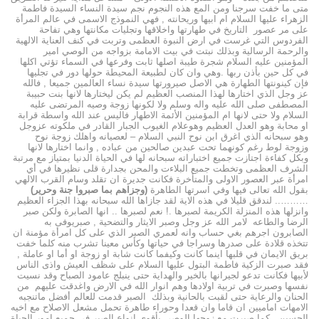
متى ما خفت سرجنا ومن المع هذه النجوم نجم سيدة النساء السيدة فاطمة
الزهراء عليها السلام ام ابيها وريحانته , فهي النموذج الاسمى في عالم المرأة
على مر عصور التاريخ في طهارتها واخلاقها وتجليات مكانتها وهي تفاحة
الفردوس التي غرست في ارض النبوة العظمى وتربت في كنف العناية الالهية
والرحمة الرسالية وبذلك نبتت في بيت الامامة بزواجه من الوصي امير
المؤمنين عليه السلام شجرة طيبة اصلها ثابت وفرعها في السماء تؤتي اكلها
في كل حين بأذن ربها .وهي وان كان لطبيعة المحيطة حولها دور في تجليها
فإن كينونتها الطهارة هي الاصل صيرورتها سيدة نساء العالمين جميعا , فالله
عز وجل الذي اختارها لهذا المنصب العظيم لم يكن ليختارها لانها بنت حبيبة
المصطفى صلى الله عليه واله وسلم ولا لكونها زوجة وصيه المرتضى عليه
السلام ولا حتى لانها ام المؤمنين الأئمة الاطهار فاليس عند الله واسطة قرابة
او محابة وهو العدل العظيم وهوعلام الغيوب الجبار القادر في ملكوته عزوجل
وهو سبحانه الذي اغرق ابن نوح النبي السلام – لعصيانه واهلك زوجة نوح
وزوجة لوط رغم كونهما تحت عبدين صالحين من عباده , وانما اختارها لانها
وبكل كفاءة اجتازت جميع اختباراته سبحانه لها في الحياة الدنيا بمتياز مع مرتبة
الشرف العظمى وتخطت جميع البلاءت والمحن بجدارة قلى نظيرها في أي
امرأة عبر العصور الاولى والمتأخرة فكانت جديرة ان تقلد وسام القرب الالهي
بقول الله تعالى فيها وفي اسرتها الطاهرة
(وجزاهم بما صبروا جنة وحرير)
……….. لندقق قليلا في هذه الاية لقد جازاها الله سبحانه بهذا الجزاء العظيم
وانزلها هذه المنزلة الكريمة لصبرها .! نعم لصبرها .. انها الصابرة ولكن صبر
الرضا والطاعه لامر الله عز وجل وصبر الايثار والتضحية , صبريوفى به
الصابرون اجرهم بغي حساب وانه لعمري الصبر الذي على كل امرأة مؤمنة ان
تتخذه قلادة على صدرها وسراجا في حياتها وكأس معينا تشرب منه كلما خفت
بريق الايمان في قلبها اينما كانت وكيفما كانت شابة او زوجة او أما او عاملة ,
فقد صبرت الزكية فاطمة البتول عليها السلام على شظف العيش واذى الناس
لأبيها فكانت تدعو لجيرانها بالخير والهداية حتى ينبلج عامود الصباح وقد نسيت
نفسها وصبرت في تربية اولادها وهم انوار الله في الارض واغدقت عليهم من
الحنان والرعاية حتى لقبت بالحانية وبذلك الصبر قدمت للعالم أفضل ماتنجبه
الامهات اماميين ان قاما وان قعدا وحوراء طاهرة تحمل مشعل الاصلاح مع اخيه
الحسين , كما صبرت مع زوجها الوصي بأقوى انواع الصبر في جميع امور الحياة