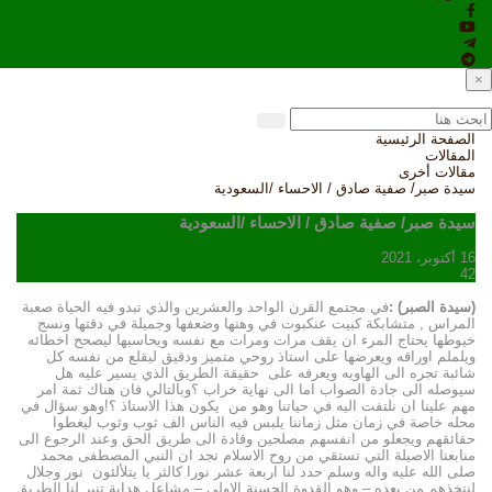
×
الصفحة الرئيسية
المقالات
مقالات أخرى
سيدة صبر/ صفية صادق / الاحساء /السعودية
سيدة صبر/ صفية صادق / الاحساء /السعودية
16 أكتوبر، 2021
42
(سيدة الصبر) :
في مجتمع القرن الواحد والعشرين والذي تبدو فيه الحياة صعبة
المراس , متشابكة كبيت عنكبوت في وهنها وضعفها وجميلة في دقتها ونسج
خيوطها يحتاج المرء ان يقف مرات ومرات مع نفسه ويحاسبها ليصحح اخطائه
ويلملم اوراقه ويعرضها على استاذ روحي متميز ودقيق ليقلع من نفسه كل
شائبة تجره الى الهاويه ويعرفه على حقيقة الطريق الذي يسير عليه هل
سيوصله الى جادة الصواب اما الى نهاية خراب ؟وبالتالي فان هناك ثمة امر
مهم علينا ان نلتفت اليه في حياتنا وهو من يكون هذا الاستاذ ؟!وهو سؤال في
محله خاصة في زمان مثل زماننا يلبس فيه الناس الف ثوب وثوب ليغطوا
حقائقهم ويجعلو من انفسهم مصلحين وقادة الى طريق الحق وعند الرجوع الى
منابعنا الاصيلة التي تستقي من روح الاسلام نجد ان النبي المصطفى محمد
صلى الله عليه واله وسلم حدد لنا اربعة عشر نورا كالثر يا يتلألئون نور وجلال
لنتخذهم من بعده – وهو القدوة الحسنة الاولى – مشاعل هداية تنير لنا الطريق