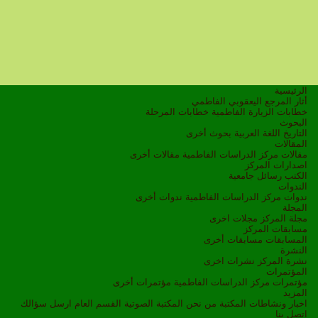
الرئيسية
أثار المرجع اليعقوبي الفاطمي
خطابات الزيارة الفاطمية
خطابات المرحلة
البحوث
التاريخ
اللغة العربية
بحوث أخرى
المقالات
مقالات مركز الدراسات الفاطمية
مقالات أخرى
اصدارات المركز
الكتب
رسائل جامعية
الندوات
ندوات مركز الدراسات الفاطمية
ندوات أخرى
المجلة
مجلة المركز
مجلات اخرى
مسابقات المركز
المسابقات
مسابقات أخرى
النشرة
نشرة المركز
نشرات اخرى
المؤتمرات
مؤتمرات مركز الدراسات الفاطمية
مؤتمرات أخرى
المزيد
اخبار ونشاطات
المكتبة
من نحن
المكتبة الصوتية
القسم العام
ارسل سؤالك
اتصل بنا