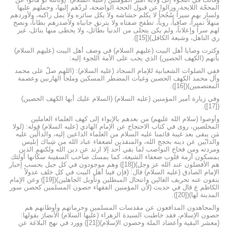
المحجّة اللايحة، وزالوا عن قبول الحجة الواضحة، لردّهم إليها، وحملهم عليها
ولسار بهم سيراً سُجُحاً لا يكلم حشاشه ولا يكل سائره ولا يمل راكبه، ولأوردهم
منهلاً نميراً، صافياً، روياً، تطفح ضفتاه ولا يترنق جانباه ولأصدرهم بطاناً، ونصح
لهم سراً وإعلاناً، ولم يكن يتحلى من الدنيا بطائل، ولا يحظى منها بنائل، غير
ري الناهل، وشبعة الكافل)([15]).
وكثرت وصايا أهل البيت (عليهم السلام) في وصف أهل البيت (عليهم السلام)
بأنهم (الكهف الحصين) الذي يجب على الأمة اللجوء إليه:
ففي الصلوات الشعبانية للإمام السجاد (عليه السلام): (اللهم صلّ على محمد
وآل محمد الكهف الحصين وغياث المضطر المسكين وملجأ الهاربين وعصمة
المعتصمين)([16]).
وفي زيارة أمير المؤمنين (عليه السلام) (السلام عليك أيها الكهف الحصين)
([17]).
وأوصوا (سلام الله عليهم) من بعدهم بالإيواء إلى كهف العلماء العاملين
المخلصين، روى في كتاب الاحتجاج عن الإمام الهادي (عليه السلام) قوله: (لولا
مَن يبقى بعد غيبة قائمنا عليه السلام من العلماء الداعين إليه، والدالّين عليه
والذابّين عن دينه بحجج الله، والمنقذين لضعفاء عباد الله من شِباك إبليس
ومردته ومن فخاخ النواصب لما بقي أحد إلا ارتد عن دين الله ولكنهم الذين
يمسكون أزمة قلوب ضعفاء الشيعة، كما يمسك صاحب السفينة سكّانها أولئك
هم الأفضلون عند الله عز وجل)([18]) وهم موجودون في كل جيل بحسب إخبار
الإمام الصادق (عليه السلام) قال: (فإن فينا أهل البيت في كل خلف عدولاً
ينفون عنه تحريف الغالين وانتحال المبطلين وتأويل الجاهلين)([19]) وعن الإمام
الكاظم ع قال في حديث (لأن المؤمنين الفقهاء حصون المسلمين كحصن سور
المدينة لها)([20]).
والمجاهدون المدافعون عن مقدسات المسلمين وحرماتهم وأوطانهم هم
حصون الإسلام، فقد خاطبت السيدة الزهراء (عليها السلام) الأنصارَ بقولها:
(معشر البقية وأعضاد الملة وحصون الإسلام)([21]) وورد في نهج البلاغة عن