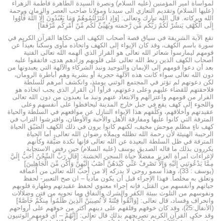
لمواساة امير المؤمنين (عليه السلام) ونصرة السيدة الطاهرة فاطمة الزهراء
(عليها السلام) وتقديم التعازي الى سيدنا ومولانا صاحب العصر والزمان ورحمة
الله وبركاته. قال الله تبارك وتعالى: [وَإِذِ اعْتَزَلْتُمُوهُمْ وَمَا يَعْبُدُونَ إِلَّا اللَّهَ فَأْوُوا
إِلَى الْكَهْفِ يَنشُرْ لَكُمْ رَبُّكُم مِّن رَّحمته ويُهَيِّئْ لَكُم مِّنْ أَمْرِكُم مِّرْفَقاً]
تقع الآية الشريفة في سياق قصة أصحاب الكهف التي حكاها القرآن الكريم في
سورة باسم الكهف، وقد كان الإيواء إلى الكهف واتخاذه مأوى وسكناً بعيداً عن
قومهم ليمارسوا شعائر الله تعالى هو القرار الذي ألهمه الله تعالى الفتية
أصحاب الكهف الذين ربط الله تعالى على قلوبهم وزادهم هدى، فاتفقوا عليه
بعد أن دعوا قومهم إلى الإيمان والتوحيد ونبذ الشركاء والآلهة التي يعبدونها من
دون الله تعالى سواء كانت هذه الآلهة حجرية أو بشرية وهم أباطرة الرومان،
لكن دعوتهم لم تؤثر في المجتمع الوثني يومئذٍ، وانكشف أمرهم للسلطة
فلاحقتهم للقضاء عليهم وعلى دعوتهم، فرأوا أن القرار الذي يجب اتخاذه هو
الفرار من قومهم واعتزالهم والابتعاد عنهم ونبذ ما يعبدون من دون الله تعالى
واللجوء إلى كهف يقع في جبل خارج المدينة ليحافظوا على أنفسهم وعلى
عقيدتهم وأخلاقهم، وكلّفهم هذا الإيواء التنازل عن مواقعهم في السلطة والحياة
المترفة التي كانوا عليها ومفارقة الأهل والأحبة والأوطان، وافترشوا التراب في
كهف ناءٍ مظلم موحش مخيف، لكنهم كانوا يرون في ذلك الكهف الضَيّق الحياة
الرحيبة الهنيئة لأن رحمة الله تظلله ويملأه رضوان الله تعالى، أما الحياة
المترفة في ظل السلطة البعيدة عن الله تعالى فإنها نكدة ضيٌّقة وكأنهم
يكررون بذلك ما قاله الصديق يوسف (عليه السلام) حين رفض الاستجابة
لإغراءات امرأة العزيز مفضلاً حياة السجن الخشنة: [قَالَ رَبِّ السِّجْنُ أَحَبُّ إِلَيَّ
مِمَّا يَدْعُونَنِي إِلَيْهِ وَإِلاَّ تَصْرِفْ عَنِّي كَيْدَهُنَّ أَصْبُ إِلَيْهِنَّ وَأَكُن مِّنَ الْجَاهِلِينَ]
(يوسف : 33)، وهذا سمو روحي لا يدركه إلا من أحبّ الله تعالى من أعماقه
وتعلق به مخلصاً. فهذا الإجراء قبل أن يكون مادياً – ان صح التعبير- لحفظ
حياتهم وأنفسهم من القتل، فإنه إجراء معنوي لحفظ عقيدتهم وطهارة قلوبهم
ونفوسهم من التلوث ببيئة الكفر والشرك والنفاق وما تحويه من فتن وضلالات
وانحراف وفساد، قال تعالى: [وَاتَّقُواْ فِتْنَةً لاَّ تُصِيبَنَّ الَّذِينَ ظَلَمُواْ مِنكُمْ خَآصَّةً]
(الأنفال:25)، وقد كان خوفهم وقلقهم على دينهم أكثر من خوفهم على أرواحهم
وقد حكى القرآن الكريم تصريحهم بذلك قال تعالى: [إِنَّهُمْ – أي قومهم الوثنيون