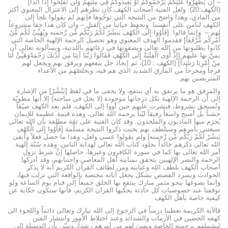
– إِن يَظْهَرُوا عَلَيْكُمْ يَرْجُمُوكُمْ أَوْ يُعِيدُوكُمْ فِي مِلَّتِهِمْ وَلَن تُفْلِحُوا إِذاً أَبَداً]
(الكهف:20). ولعل الفتية أصحاب الكهف كان نظرهم إلى الاعتزال المعنوي أكثر
من المادي، وهذا واضح من النتيجة التي توخّوها فإنهم لم يقولوا نلجأ إلى
الكهف لنأمن على أنفسنا ونحفظ حياتنا من القتل – وان كان هذا حقا مشروعاً
لهم – وإنما قالوا: [فَأْوُوا إِلَى الْكَهْفِ يَنشُرْ لَكُمْ رَبُّكُم مِّن رَّحمته ويُهَيِّئْ لَكُم مِّنْ
أَمْرِكُم مِّرْفَقاً] فقدموا الهدف المعنوي وهو تحصيل الرحمة الإلهية الخاصة التي
كانوا يطلبونها من الله تعالى ويصفونها في دعائهم باللدنية، ويسألونه تعالى أن
يمنَّ بها عليهم [إِذْ أَوَى الْفِتْيَةُ إِلَى الْكَهْفِ فَقَالُوا رَبَّنَا آتِنَا مِن لَّدُنكَ رَحْمَةًوَهَيِّئْ لَنَا
مِنْ أَمْرِنَا رَشَداً] (الكهف : 10)، ثم إيجاد حل ينفعهم ويرفق بهم ويجعل لهم
فرجاً ومخرجاً من المأزق الشديد الذي هم فيه، ويخلصّهم من الأعداء
المتربصين بهم.
والمرفق هو ما يرتفق به أي ينتفع، ولا يخفى ما في لفظ [يَنْشُرْ] من الإشارة
إلى أن الرحمة الإلهية بكل درجاتها موجودة (لا بخل في ساحته) إلا أنها مطويّة
وتُستحق بشروط، فنشرت عليهم حين أووا إلى الكهف، فلم يعد الكهف ضيّقاً
خشناً بل أصبح واسعاً رفيقاً ليّناً برحمة الله تعالى، وهذه قيمة عظيمة للإيمان
يُحرَم منها الماديون والملحدون. وقد كان الفتية على ثقة مطلقة بأن الله تعالى
سيعتني بأمرهم وسيلطف بهم بحيث ذكروا النتيجة مسلّمة [فَأْوُوا إِلَى الْكَهْفِ
يَنشُرْ لَكُمْ رَبُّكُم مِّن رَّحمته] ولم يقولوا عسى ولعل، وهذا ما حصل فعلاً وأبقى
الله تعالى ذكرهم خالداً بخلود كتاب الله تعالى لهداية الناس، وهذه سُنّة إلهية
أمر الله تعالى بها كما في سورة الكافرون وغيرها، حاصلها إنَّ شرط نزول
الرحمة والنصر الإلهيين يتحقق بمباينة أهل المعاصي واجتنابهم، وقد أدركها
أصحاب الكهف بلطف الله وعنايته.ومن لطائف القرآن الكريم أنه لا يذكر
الحوادث ويسرد القصص بشكل يجعل آياته مختصة بالواقعة التي نزلت فيها،
وإنما يصوغها بنحو مثمر مبارك ينتفع بها الخلق جميعاً إلى قيام يوم الساعة ولو
توقفنا عند خصوصيات كل حادثة يحكيها القران الكريم، فأنها ستكون حكاية عن
كيفية خاصة بأهل الكهف.
فالآية الكريمة تعطينا درساً في الرجوع إلى الله تبارك وتعالى دائماً واللجوء الى
كهفه الحصين في الأزمات والشدائد وعند اختلاط الأمور وانتشار الفتن
ليشملهم برحمته الخاصة ويهيئ لهم من أمرهم رشداً، وتبيّن بأن الوسيلة إلى