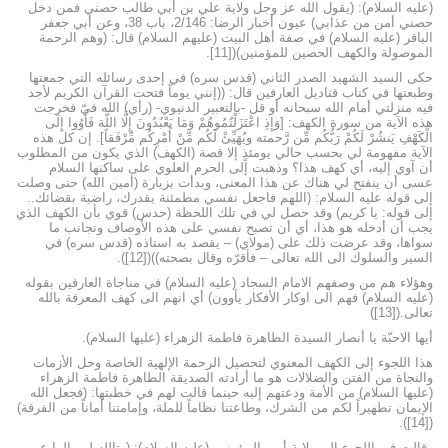
(عليه السلام): (يقول الله عز وجل ولاية علي بن أبي طالب حصني فمن دخل
حصني أمن من عذابي) عيون أخبار الرضا: 2/146، باب 38، وعن أبي جعفر
الباقر (عليه السلام) في صفة أهل البيت (عليهم السلام) قال: (وهم الرحمة
الموصولة والكهف الحصين للمؤمنين)([11].
حكى السيد الشهيد الصدر الثاني (قدس سره) في إحدى رسائله التي جمعتها
وطبعتها في كتاب قناديل العارفين قال: ((إنني يوماً فتحت القرآن الكريم لأجد
فيه منزلتي أمام الله سبحانه أو قل -بالتعبير الدنيوي- (رأي) الله فيّ فخرجت
هذه الآية من سورة الكهف: [وَإِذِ اعْتَزَلْتُمُوهُمْ وَمَا يَعْبُدُونَ إِلَّا اللَّهَ فَأْوُوا إِلَى
الْكَهْفِ يَنشُرْ لَكُمْ رَبُّكُم مِّن رَّحمته ويُهَيِّئْ لَكُم مِّنْ أَمْرِكُم مِّرْفَقاً]. إن كل هذه
الآية مفهومة لي بحسب حالي يومئذٍ إلا قصة (الكهف) الذي يكون من المطلوب
أن آوي إليه، أي كهف هذا؟ وذهبت إلى الحرم العلوي على ساكنها السلام
عسى أن ينفتح لي هناك عن هذا المعنى، وبدأت بزيارة (أمين الله) حتى وصلت
إلى قوله عليه السلام: (اللهم فاجعل نفسي مطمئنة بقدرك، راضية بقضائك..
إلى قوله: يا كريم) وقد حصل لي في تلك اللحظة (حدس) قوي بأن الكهف الذي
يجب أن أدخله هو هذا، أي أن تصبح نفسي على هذه الأوصاف وتجانب ما
سواها، وقد عرضت ذلك على (مولاي) – يقصد به استاذه (قدس سره) في
السير والسلوك الى الله تعالى – فأقرّه وقال بصحته))([12]).
وهؤلاء هم من وصفهم الامام السجاد (عليه السلام) في مناجاة العارفين بقوله
(عليه السلام) فهم الى اوكار الأفكار يأوون) أي انهم الى كهف المعرفة بالله
تعالى.([13])
أيها الاحبّة يا أنصار السيدة الطاهرة فاطمة الزهراء (عليها السلام).
هذا اللجوء إلى الكهف المعنوي لتحصيل الرحمة الإلهية الخاصة وحل الأزمات
والنجاة من الفتن والضلالات هو ما أرادته الصديقة الطاهرة فاطمة الزهراء
(عليها السلام) من الأمة ودعتهم إليه حينما قالت لهم في خطبتها: (فجعل الله
الإيمان تطهيراً لكم من الشرك، وطاعتنا نظاماً للملة، وإمامتنا أماناً من الفرقة)
([14]).
وقالت في اللجوء إلى ولاية أمير المؤمنين (عليه السلام): (وتالله لو مالوا عن