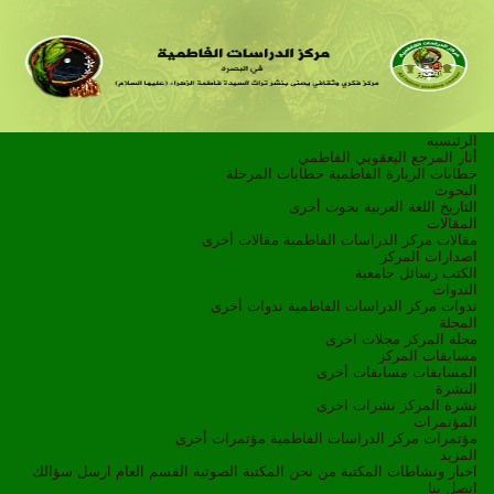
الرئيسية
أثار المرجع اليعقوبي الفاطمي
خطابات الزيارة الفاطمية
خطابات المرحلة
البحوث
التاريخ
اللغة العربية
بحوث أخرى
المقالات
مقالات مركز الدراسات الفاطمية
مقالات أخرى
اصدارات المركز
الكتب
رسائل جامعية
الندوات
ندوات مركز الدراسات الفاطمية
ندوات أخرى
المجلة
مجلة المركز
مجلات اخرى
مسابقات المركز
المسابقات
مسابقات أخرى
النشرة
نشرة المركز
نشرات اخرى
المؤتمرات
مؤتمرات مركز الدراسات الفاطمية
مؤتمرات أخرى
المزيد
اخبار ونشاطات
المكتبة
من نحن
المكتبة الصوتية
القسم العام
ارسل سؤالك
اتصل بنا