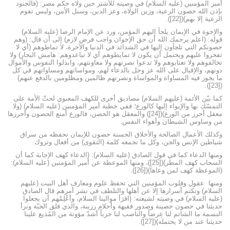
أمير المؤمنين (عليه السلام) في وصيته للأشتر حين ولاه حكم مصر: (فالجنود
بإذن الله حصون الرعية، وزين الولاة، وعز الدين، وسبل الأمن، وليس تقوم
الرعية إلا بهم)([22]).
والإخوة في الإيمان يلجأ إليهم المؤمن، ورد عن الإمام الرضا (عليه السلام)
قوله: (اعلم يرحمك الله أن حق الإخوان واجب فرض لازم) إلى أن قال: (وهم
حصونكم التي تلجأون إليها في الشدائد في الدنيا والآخرة، لا تماطوهم (أي لا
تفخروا عليهم ويحتمل أن يكون لا تمايطوهم أي لا تباعدوهم: هامش البحار) ولا
تخالفوهم ولا تغتابوهم ولا تدعوا نصرتهم ولا معاونتهم، وابذلوا النفوس والأموال
دونهم، والإقبال على الله عز وجل بالدعاء لهم، ومواساتهم ومساواتهم في كل
ما يجوز فيه المساواة والمواساة ونصرتهم ظالمين ومظلومين بالدفع عنهم)
([23]).
كما بيّن الأئمة (عليهم السلام) مصاديق أخرى للكهف المعنوي لحثّ الأمة على
التمسّك بها والإيواء إليها كالورع؛ ففي خطبة أمير المؤمنين (عليه السلام) (ولا
معقل أحرز من الورع)([24]) والمعقل هو الحصن، فالورع أمنع الحصون وأحرزها
من وساوس الشيطان وأهواء النفس.
وكذلك الأعمال الصالحة والأخلاق الحسنة حصون للإيمان تحفظه من سراق
شياطين الإنس والجن، وكل ما تجمعه كلمة (التقوى) من أفعال وتروك.
ومنها الدعاء كما في قول الصادق (عليه السلام): (الدعاء كهف الإجابة كما أن
السحاب كهف المطر)([25])، ومنها الموعظة عن أمير المؤمنين (عليه السلام):
(الموعظة كهف لمن وعاها)([26]).
ومنها عقول وقلوب المؤمنين التي تحفظ علوم ومعارف أهل البيت (عليهم
السلام) وتكتم أسرارها إلا عن أهلها والتلطف في نشر أمرهم قال الصادق
(عليه السلام) في وصيته لشيعته: (اقرَأ موالينا السلام، وأعْلِمْهم أن يجعلوا
حديثنا في حصون حصينة وصدور فقيهة وأحلام رزينة، والذي فلق الحبّة وبرأ
النسمة ما الشاتم لنا عِرضاً والناصب لنا حرباً أشدّ مؤونة من المُذيع علينا
حديثنا عند من لا يحتمله)([27]).