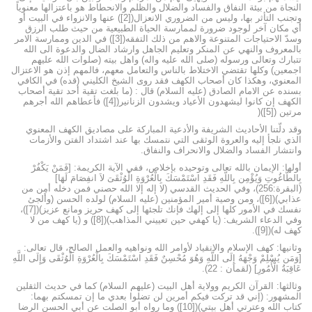
النجاة من بيئة النفاق والفساد والضلال والظلم والانحطاط هو باعتزالها معنوياً
وتجنب التأثر بها، وليس من الضروري الانعزال([2]) عنها والانزواء في البيت أو
أي مكان آخر لوجود ضرورة لممارسة الحياة الطبيعية من حيث طلب الرزق
وسدّ الاحتياجات المتنوعة والاهم من ذلك التفقه([3]) في الدين وممارسة الامر
بالمعروف والنهي عن المنكر وتعليم الجاهل وارشاد الضال والدعوة الى الله
تتبارك وتعالى ورسوله (صلى الله عليه واله) واهل بيته (صلوات الله عليهم
اجمعين) وكلها تقتضي الاختلاط بالناس والتعامل معهم، فالمهم إذن هو الاعتزال
المعنوي، وهكذا كان أصحاب الكهف فقد روى الشيخ الكليني (قده) في الكافي
بسنده عن الامام الصادق (عليه السلام) قال : (ما بلغت تقية أحد تقية أصحاب
الكهف إن كانوا ليشهدون الأعياد ويشدون الزنانير([4]) فأعطاهم الله أجرهم
مرتين ([5])(
وقد دلّتنا الأحاديث الشريفة والأدعية المباركة على مصاديق الكهف المعنوي
الذي نلجأ إليه والعروة الوثقى التي نتمسك بها عند اشتداد الفتن والأزمات
وانتشار الفساد والضلال والانحراف والنفاق.
أولها: الإيمان بالله تعالى وتوحيده بإخلاص، ففي الآية الكريمة: [فَمَنْ يَكْفُرْ
بِالطَّاغُوتِ وَيُؤْمِن بِاللّهِ فَقَدِ اسْتَمْسَكَ بِالْعُرْوَةِ الْوُثْقَىَ لاَ انفِصَامَ لَهَا]
(البقرة:256)، وفي الحديث القدسي (لا إله إلا الله حصني فمن دخله أمِن من
عذابي)([6])، ومن وصية أمير المؤمنين (عليه السلام) لولده الحسن (وألجئ
نفسك في الأمور كلها إلى إلهك فإنك تلجئها إلى كهف حريز ومانع عزيز)([7])،
وفي الدعاء الشريف: (يا كهفي حين تعييني المذاهب)([8]) و (يا كهف من لا
كهف له)([9]).
وثانيها: كهف الإسلام والانقياد لأوامر الله ونواهيه والعمل الصالح، قال تعالى:
[وَمَن يُسْلِمْ وَجْهَهُ إِلَى اللَّهِ وَهُوَ مُحْسِنٌ فَقَدِ اسْتَمْسَكَ بِالْعُرْوَةِ الْوُثْقَى وَإِلَى اللَّهِ
عَاقِبَةُ الْأُمُورِ] (لقمان : 22).
وثالثها: القرآن الكريم وولاية أهل البيت (عليهم السلام) كما في حديث الثقلين
المشهور: (إني قد تركت فيكم أمرين لن تضلوا بعدي ما إن تمسكتم بهما:
كتاب الله وعترتي أهل بيتي)([10]) وما رواه أبو الصلت عن أبي الحسن الرضا