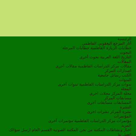
الرئيسية
أثار المرجع اليعقوبي الفاطمي
خطابات الزيارة الفاطمية
خطابات المرحلة
البحوث
التاريخ
اللغة العربية
بحوث أخرى
المقالات
مقالات مركز الدراسات الفاطمية
مقالات أخرى
اصدارات المركز
الكتب
رسائل جامعية
الندوات
ندوات مركز الدراسات الفاطمية
ندوات أخرى
المجلة
مجلة المركز
مجلات اخرى
مسابقات المركز
المسابقات
مسابقات أخرى
النشرة
نشرة المركز
نشرات اخرى
المؤتمرات
مؤتمرات مركز الدراسات الفاطمية
مؤتمرات أخرى
المزيد
اخبار ونشاطات
المكتبة
من نحن
المكتبة الصوتية
القسم العام
ارسل سؤالك
اتصل بنا