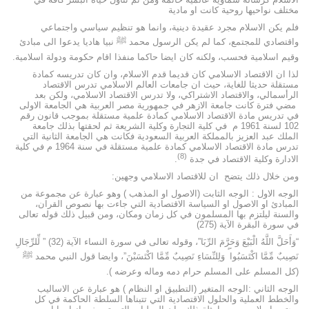
مختلف نواحيها روحية كانت او مادية
فلم يكن الاسلام مجرد عقيدة دينية، وانما هو تنظيم سياسي واجتماعي
واقتصادي للمجتمع، كما لم يكن الرسول محمد ﷺ نبيا هاديا يدعوا الى مبادئ
وقيم اسلامية فحسب، ولكنه كان ايضا حاكما منفذا اقام حكومة ودولة اسلامية.
لذا ان الاقتصاد الاسلامي كان قديما قدم الاسلام، وان كان تدريسه كمادة
مستقلة حديثا للغاية، حيث ان جامعات العالم الاسلامي تدرس الاقتصاد
الرأسمالي، والاقتصاد الاشتراكي، ولا تدرس الاقتصاد الاسلامي، ولكن بعد
مضي فترة كانت جامعة الازهر في جمهورية مصر العربية هي الجامعة الاولى
في تدريس مادة الاقتصاد الاسلامي كمادة علمية مستقلة بموجب قانون رقم
102 لسنة 1961 م في كلية التجارة وكلية الشريعة ثم لحقتها بذلك جامعة
الملك عبد العزيز بالمملكة العربية السعودية فكانت هي الجامعة الثانية التي
تدرس مادة الاقتصاد الاسلامي كمادة علمية مستقلة في سنة 1964 م في كلية
(8)
الادارة وكلية الاقتصاد في جدة
.
ومن خلال ذلك يتضح ان للاقتصاد الاسلامي وجهين:
الوجه الاول : الوجه الثابت (الاصول او المذهب ) وهو عبارة عن مجموعة من
المبادئ او الاصول او السياسة الاقتصادية التي جاءت بها نصوص القران،
والسنة ليلتزم بها المسلمون في كل زمان ومكان، ومن قبيل ذلك قوله تعالى
في سورة البقرة الآية (275)
“وَأَحَلَّ اللَّهُ الْبَيْعَ وَحَرَّمَ الرِّبَا”، وقوله تعالى في سورة النساء الآية (32) ” لِّلرِّجَالِ
نَصِيبٌ مِّمَّا اكْتَسَبُوا ۖ وَلِلنِّسَاءِ نَصِيبٌ مِّمَّا اكْتَسَبْنَ”، وايضا قول النبي محمد ﷺ
(كل المسلم على المسلم حرام دمه وماله وعرضه ).
الوجه الثاني :الوجه المتغير (التطبيق او النظام ) هو عبارة عن الاساليب
والخطط العملية والحلول الاقتصادية التي تتبناها السلطة الحاكمة في كل