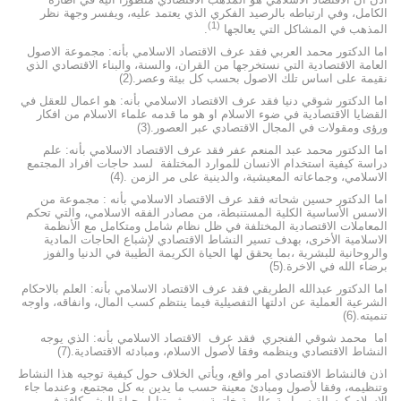
الكامل، وفي ارتباطه بالرصيد الفكري الذي يعتمد عليه، ويفسر وجهة نظر
(1)
المذهب في المشاكل التي يعالجها
.
اما الدكتور محمد العربي فقد عرف الاقتصاد الاسلامي بأنه: مجموعة الاصول
العامة الاقتصادية التي نستخرجها من القران، والسنة، والبناء الاقتصادي الذي
نقيمة على اساس تلك الاصول بحسب كل بيئة وعصر.(2)
اما الدكتور شوقي دنيا فقد عرف الاقتصاد الاسلامي بأنه: هو اعمال للعقل في
القضايا الاقتصادية في ضوء الاسلام او هو ما قدمه علماء الاسلام من افكار
ورؤى ومقولات في المجال الاقتصادي عبر العصور.(3)
اما الدكتور محمد عبد المنعم عفر فقد عرف الاقتصاد الاسلامي بأنه: علم
دراسة كيفية استخدام الانسان للموارد المختلفة لسد حاجات افراد المجتمع
الاسلامي، وجماعاته المعيشية، والدينية على مر الزمن .(4)
اما الدكتور حسين شحاته فقد عرف الاقتصاد الاسلامي بأنه : مجموعة من
الاسس الأساسية الكلية المستنبطة، من مصادر الفقه الاسلامي، والتي تحكم
المعاملات الاقتصادية المختلفة في ظل نظام شامل ومتكامل مع الأنظمة
الاسلامية الأخرى، بهدف تسير النشاط الاقتصادي لإشباع الحاجات المادية
والروحانية للبشرية ،بما يحقق لها الحياة الكريمة الطيبة في الدنيا والفوز
برضاء الله في الاخرة.(5)
اما الدكتور عبدالله الطريقي فقد عرف الاقتصاد الاسلامي بأنه: العلم بالاحكام
الشرعية العملية عن ادلتها التفصيلية فيما ينتظم كسب المال، وانفاقه، واوجه
تنميته.(6)
اما محمد شوقي الفنجري فقد عرف الاقتصاد الاسلامي بأنه: الذي يوجه
النشاط الاقتصادي وينظمه وفقا لأصول الاسلام، ومبادئه الاقتصادية.(7)
اذن فالنشاط الاقتصادي امر واقع، ويأتي الخلاف حول كيفية توجيه هذا النشاط
وتنظيمه، وفقا لأصول ومبادئ معينة حسب ما يدين به كل مجتمع، وعندما جاء
الاسلام كرسالة سماوية عالمية خاتمة ومن ثم تناول حياة البشر كافة في