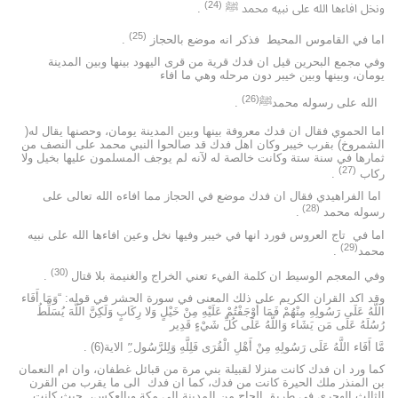
(24)
ونخل افاءها الله على نبيه محمد ﷺ
.
(25)
اما في القاموس المحيط فذكر انه موضع بالحجاز
.
وفي مجمع البحرين قيل ان فدك قرية من قرى اليهود بينها وبين المدينة
يومان، وبينها وبين خيبر دون مرحله وهي ما افاء
(26)
الله على رسوله محمدﷺ
.
اما الحموي فقال ان فدك معروفة بينها وبين المدينة يومان، وحصنها يقال له(
الشمروخ) بقرب خيبر وكان اهل فدك قد صالحوا النبي محمد على النصف من
ثمارها في سنة ستة وكانت خالصة له لآنه لم يوجف المسلمون عليها بخيل ولا
(27)
ركاب
.
اما الفراهيدي فقال ان فدك موضع في الحجاز مما افاءه الله تعالى على
(28)
رسوله محمد
.
اما في تاج العروس فورد انها في خيبر وفيها نخل وعين افاءها الله على نبيه
(29)
محمد
.
(30)
وفي المعجم الوسيط ان كلمة الفيء تعني الخراج والغنيمة بلا قتال
.
وقد اكد القران الكريم على ذلك المعنى في سورة الحشر في قوله: “وَمَا أَفَاء
اللَّهُ عَلَى رَسُولِهِ مِنْهُمْ فَمَا أَوْجَفْتُمْ عَلَيْهِ مِنْ خَيْلٍ وَلا رِكَابٍ وَلَكِنَّ اللَّهَ يُسَلِّطُ
رُسُلَهُ عَلَى مَن يَشَاء وَاللَّهُ عَلَى كُلِّ شَيْءٍ قَدِير
مَّا أَفَاء اللَّهُ عَلَى رَسُولِهِ مِنْ أَهْلِ الْقُرَى فَلِلَّهِ وَلِلرَّسُول”ِ الاية(6) .
كما ورد ان فدك كانت منزلا لقبيلة بني مرة من قبائل غطفان، وان ام النعمان
بن المنذر ملك الحيرة كانت من فدك، كما ان فدك الى ما يقرب من القرن
الثالث الهجري في طريق الحاج من المدينة إلى مكة وبالعكس، حيث كانت