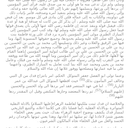
وسلم، ولم تزل تدعى منه ما هو أولى به من صدق عليه، فرأى أمير المؤمنين
أن يردها إلى ورثتها، ويسلمها إليهم تقربا إلى الله تعالى بإقامة حقه وعدله،
وإلى رسول الله صلى الله عليه وسلم بتنفيذ أمره وصدقته، فأمر بإثبات ذلك
في دواوينه، والكتاب به إلى عماله فلئن كان ينادى في كل موسم بعد أن قبض
الله نبيه صلى الله عليه وسلم ، أن يذكر كل من كانت له صدقة أو هبة أو عدة
ذلك، فيقبل قوله وينفذ عدته، إن فاطمة رضي الله عنها لأولى بأن يصدق قولها
فيما جعل رسول الله صلى الله عليه وسلم لها، وقد كتب أمير المؤمنين إلى
المبارك الطبري مولى أمير المؤمنين يأمره برد فدك على ورثة فاطمة بنت
رسول الله صلى الله عليه وسلم بحدودها، وجميع حقوقها المنسوبة إليها، وما
فيها من الرقيق والغلات وغير ذلك وتسليمها إلى محمد بن يحيى بن الحسين بن
زيد بن علي بن الحسين بن علي بن أبي طالب، ومحمد بن عبد الله بن الحسن
بن علي بن الحسين بن علي بن أبي طالب لتولية أمير المؤمنين إياهما القيام
بها لأهلها، فأعلم ذلك من رأى أمير المؤمنين وما ألهمه الله من طاعته ووفقه
له من التقرب إليه وإلى رسوله صلى الله عليه وسلم وأعلمه من قبلك، وعامل
محمد بن يحيى ومحمد عبد الله بما كنت تعامل به المبارك الطبري، وأعنهما
على ما فيه عمارتها ومصلحتها ووفور غلاتها إن شاء الله والسلام .
وعنما تولى ابو الفضل جعفر المتوكل الحكم، امر بانتزاع فدك من ال النبي
(55)
وخالف امر المأمون بذلك
حيث اقطعها المتوكل الى عبدالله بن عمر
(56)
البازيار
، اما في عهد المنتصر فقد امر بردها الى ولد الحسن والحسين
(57)
(عليهم السلام)
، ثم ردها المعتضد وحازها المكتفي وقيل ان المقتدر ردها
(58)
عليهم
.
والخلاصة ان فدك ثبتت ملكيتها لفاطمة الزهراء(عليها السلام) بالادلة النقلية
المتواترة ،وبالادلة العقلية ،كما فصلنا ذلك في كلامنا اعلاه، والتتبع التاريخي
لمسار فدك يكشف بوضوح احقية الزهراء بفدك، حيث يصر بعض الخلفاء
بعصور شتئ لاعادتا لها، ثم سليها ثم اعادتها، وهذا يعني ثبوتها بالوجدان رغم
الحسد والغل من قبل الخلفاء تجاه المالكون الشرعيون .
بقي ان نشير لنقطة مهمة ان الائمة لم يتركوا بيان احقيتهم بفدك كلما سنحت