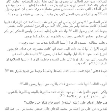
السلام)، ومن حق الحاكم ان يتصرف بها كيف يشاء وفق المصلحة العامة، كان
الاولى والحكمة تقتضي ان يعطي ابو بكر فدك لفاطمة (عليها السلام)، ويقطع
دابر الخلاف التي حكمت المسلمين سنين متمادية ، وقد حصل ان قطع رسول
الله ﷺ بعض اراضي بني النضير لابي بكر وعبد الرحمن بن عوف وابي دجانة .
الامر السادس / لا يجوز ان يجلس ابو بكر في هذه المحاكمة لان الزهراء (عليها
السلام) كانت مدعية وابو بكر منكر كان لابد من الرجوع لشخص ثالث يقضي
بينهما كما فعل رسول الله ﷺ والامام علي (عليه السلام) وليس للمنكر ابي بكر
ان يجلس مجلس القاضي ويطالب بالشهود ثم يحكم كما يهوى.
وتجلت مطالبة السيدة الزهراء(عليها السلام) بفدك من عده وجوه :
الوجه الاول / انها كانت ذات اليد، حيث انها كانت متصرفة في فدك، فلا يجوز
انتزاع فدك منها الا بالدليل والبينة كما قال رسول ﷺ (البينة على المدعي
واليمين على من انكر )وما كان على السيدة فاطمة الزهراء (عليها السلام) ان
تقيم البينة لانها ذات يد .
الوجه الثاني / انها كانت تملك فدك بالنحلة والعطية والهبة من ابيها رسول الله ﷺ
.
الوجه الثالث/ انها كانت تستحق فدك بالارث من ابيها رسول اللهﷺ .
ولكن القوم خالفوا هذه الوجوه الثلاثة، فقد طالبوها بالبينة وطالبوها بالشهود
(47)
على النحلة وانكروا وراثة الانبياء
.
هل حاول الامام علي (عليه السلام) استرجاع فدك حين خلافته؟
لقد ورد عن علي بن احمد بن محمد الدقاق قال: حدثني محمد بن ابي عبد الله