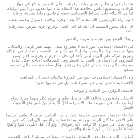
عندما يضع اي نظام بشري مبادئه وقوانينه، فأن التطبيق يحتاج الى جهاز
للرقابة، ويستطيع الناس مخالفته هذا النظام ما داموا بعدين عن اعين الرقباء،
اما في الاسلام فأن النشاط الاقتصادي يخضع لرقابتين رقابة بشرية، ورقابة
ذاتية، وقد كان رسول الله محمد ﷺ بعد الهجرة يراقب الاسواق بنفسه نضف
الى ذلك شعور المسلم ان الله قد احل اشياء، وحرم اخرى تفرض عليه رقابة
ذاتية.
رابعا / الجمع بين الثبات والمرونة والتطور
في الاقتصاد الاسلامي امور ثابتة لا تتغير ولا تتبدل، مهما تغير الزمان والمكان،
منها تحريمه الربا، والميسر، واحل البيع، وكثير من العقود، والمقدار في الزكاة،
وتوزيع التركة على الورثة ليس لاحد ان يحل ما حرم او يحرم ما احل، ومن
المعروف ان الاصل في العبادات الحظر وفي المعاملات الاباحة، فكل عبادة
ممنوعة مالم يوجد ما يدل على مشروعيتها، وكل معاملة مباحة مالم يثبت ما
يمنعها
وان الاقتصاد الاسلامي قد جمع بين المرونة والثبات حيث ان المذاهب
.
الاقتصادية الاخرى ليس فيها شيء ثابت بل هي نفسها تتغير
خامسا/ التوازن بين المادية والروحية
الانسان مادة وروح وخالقه الله عزوجل يعلم ما يصلح لكل منهما وما لا يصلح
كما ورد ذلك في سورة الملك الآية رقم(14)” أَلَا يَعْلَمُ مَنْ خَلَقَ وَهُوَ اللَّطِيفُ
الْخَبِيرُ”
لذا جاء الاقتصاد الاسلامي بخاصية التوازين بين الجانبين بحيث لا يطغى احدهما
على الاخر، لذا كان الربط بين التنمية الاقتصادية والتنمية الايمانية كما في
قوله تعالى في سورة الاعراف الآية رقم(96) ” وَلَوْ أَنَّ أَهْلَ الْقُرَىٰ آمَنُوا وَاتَّقَوْا
لَفَتَحْنَا عَلَيْهِم بَرَكَاتٍ مِّنَ السَّمَاءِ وَالْأَرْضِ”
كما وان الله عزوجل جعل النشاط الاقتصادي سعيا في سبيله كما في الحديث