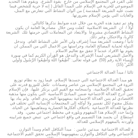
على الفرد في المجتمع الإسلامي من خارج بقوة الشرع، ويقوم هذا التحديد
الموضوعي للحرية في الإسلام على المبدأ القائل ( إنه لا حرية للشخص فيما
نصت عليه الشريعة المقدسة ) من ألوان النشاط التي تتعارض مع المثل،
والغايات التي يؤمن الإسلام بضرورتها.
وقد تم تنفيذ هذه الحرية من خلال عده ضوابط نذكرها كالتالي:
أولاً / ان الشريعة الاسلامية كفلت ومن خلال مصادرها العامة ان يكون
النشاط الاقتصادي مشروعا والابتعاد عن المعاملات التي حرمتها تلك الشريعة
كالربا، والاحتكار، وغير ذلك.
ثانياً / وضعت الشريعة مبدأ إشراف ولي الأمر على النشاط العام، وتدخل
الدولة لحماية المصالح العامة، وحراستها من الاعمال التي من الممكن ان
يقوم بها الافراد عندما لا تتفق مع تعاليم الاسلام .
والأصل التشريعي لمبدأ الإشراف والتدخل هو القرآن الكريم كما في سورة
النساء الآية رقم (59) في قوله تعالى: “أَطِيعُوا اللَّهَ وَأَطِيعُوا الرَّسُولَ وَأُولِي
الْأَمْرِ”.(15)
ثالثا / مبدأ العدالة الاجتماعي
هو مبدأ العدالة الاجتماعية التي جسدها الإسلام، فيما زود به نظام توزيع
الثروة في المجتمع الإسلامي من عناصر وضمانات تكفل للتوزيع قدرته على
تحقيق العدالة الإسلامية، وانسجامه مع القيم التي يرتكز عليها، فإن الإسلام
حين أدرج العدالة الاجتماعية ضمن المبادئ الأساسية التي يتكون منها مذهبة
الاقتصادي لم يتبن العدالة الاجتماعية بمفهومها التجريدي العام، ولم يناد بها
بشكل مفتوح لكل تفسير ولا أوكله إلى المجتمعات الإنسانية التي تختلف في
نظرتها للعدالة الاجتماعية باختلاف أفكارها الحضارية ومفاهيمها عن الحياة،
وإنما حدد الإسلام هذا المفهوم وبلوره في مخطط اجتماعي معين، وقد
استطاع أن يجسد هذا التصميم في واقع اجتماعي حي تنبض جميع شرايينه
وأوردته بالمفهوم الإسلامي للعدالة.
و للعدالة الاجتماعية مبدئين عامين : مبدأ التكافل العام ومبدأ التوازن
الاجتماعي وفي التكافل والتوازن بمفهومهما الإسلامي تحقق القيم الاجتماعية
(16)