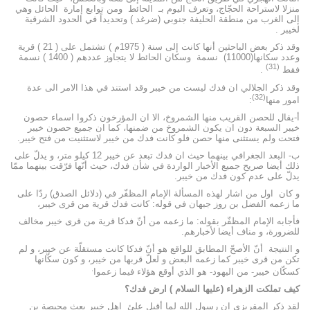
منزلا لاستراحة الحجّاج، وتعرف اليوم بـ الحائط ومن توابع إمارة الحائل وهي
إلى الغرب من منطقة الحليفة جنوبي (ضرغد ) وتحديداً في الحدود الشرقية
لخيبر .
وقد ذكر بعض الباحثين أنها كانت إلى سنة ( 1975م ) تشتمل على ( 21 ) قرية
وعدد سكانها(11000) نسمة وسكان الحائط لا يتجاوز عددهم ( 1400 ) نسمة
(31)
فقط
.
وقد ذكر الجلالي ان فدك ليست من خيبر وقد استند في هذا الامر الى عدة
(32)
امور منها
:
أ-يقال للحصن القريب منها الشمروخ، الا ان المؤرخون ذكروا اسماء حصون
خيبر السبعة دون ان يكون الشمروخ من ضمنها، كما ان جميع حصون خيبر
فتحت ولم يستثنى منها حصن فلو كانت فدك من خيبر لاستثنيت من فتح خيبر.
ب- البعد الجغرافي بينهما حيث ان فدك تبعد عن خيبر 12 كيلو متر، و يدلّ على
ذلك أيضا صريح جميع الأخبار الواردة في شأن فدك، حيث أنّها فرّقت بينهما ممّا
يدلّ على عدم كون فدك من خيبر.
و كان اول من اشار لهذه المسألة الإمام المظفّر في (دلائل الصدق) ردّا على
ما زعمه الفضل بن روز جبهان في قوله: كانت فدك قرية من قرى خيبر،
فأجابه الإمام المظفّر بقوله: ما زعمه من أنّ فدكا قرية من قرى خيبر مخالف
للضرورة، و مناف أيضا لأخبارهم.‌
و النتيجة أنّ الأصحّ المطابق للواقع هو أنّ فدكا كانت مستقلّة عن خيبر، و لم
تكن من قرى خيبر كما زعمه البعض و لعلّ قربها من خيبر، و كون سكّانها
.
كسكّان خيبر- من اليهود- هو الذي أوقع هؤلاء فيما زعموا
كيف تملكت الزهراء (عليها السلام ) ارض فدك؟
لقد ذكر المقريزي ان رسول الله لما أقبل علئ اهل خيبر بعث محيصة بن