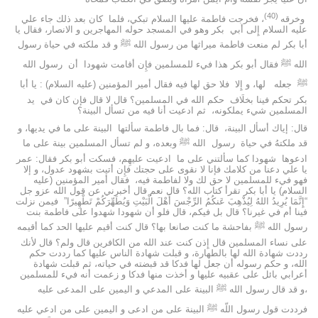
(40)
وخرقه
، فخرجت فاطمة عليها السلام تبكي، فلما كان بعد ذلك جاء علي
عليه السلام إِلى أبي بكر وهو في المسجد حوله المهاجرين و الانصار، فقال يا
أبا بكر لم منعت فاطمة ميراثها من رسول الله ﷺ و قد ملكته في حياة رسول
الله ﷺ فقال أبو بكر هذا في‌ء للمسلمين فإِن أقامت شهودا أن رسول الله
ﷺ جعله لها، و إِلا فلا حق لها فيه فقال أمير المؤمنين (عليه السلام) : يا أبا
بكر تحكم فينا بخلَاف حكم الله في المسلمين؟ قال لا قال فإن كان في يد
المسلمين شيء يملكونه، ثم ادعيت أنا فيه من تسأل البينة؟
قال: إياك أسأل البينة، قال: فما بال فاطمة سألتها البينة على ما في يديها، و
قد ملكتهُ في حياة رسول الله ﷺ وبعده، و لم تسأل المسلمين بينة على ما
ادعوها شهودا كما سألتني على ما ادعيت عليهِم‌، فسكت أبو بكر فقال: عمر
يا علي دعنا من كلامك فإنا لا نقوى على حجتك فإِن أتيت بشهود عدول، و إلا
فهو في‌ء للمسلمين لا حق لك ولا لفاطمة فيه، فقال أمير المؤمنين (عليه
السلام) يا أبا بكر تقرأ كتاب الله؟ قال نعم قال أخبرني عن قول الله عزو جل
“إِنَّمَا يُرِيدُ اللهُ لِيُذْهِبَ عَنكُمُ الرِّجْسَ أَهْلَ الْبَيْتِ وَيُطَهِّرَكُمْ تَطْهِيرًا” فيمن نزلت
فينا أم في غيرنا؟ قال بل فيكم، قال فلو أن شهودا شهدوا على فاطمة بنت
رسول الله ﷺ بفاحشة ما كنت صانعا بها؟ قال كنت أقيم عليها الحد كما أقيمه
على نساء المسلمين قال إِذن كنت عند الله من الكافرين قال ولم؟ قال لأنك
رددت شهادة الله لها بالطهارة، و قبلت شهادة الناس عليها كما رددت حكم
الله، و حكم رسوله أن جعل لها فدكا قد قبضته في حياته، ثم قبلت شهادة
أعرابي بائل على عقبيه عليها و أخذت منها فدكا و زعمت أنه فيء للمسلمين
،و قد قال رسول الله ﷺ البينة على المدعي و اليمين على المدعى عليه
فرددت قول رسول اللّه ﷺ البينة على من ادعى و اليمين على من ادعي عليه