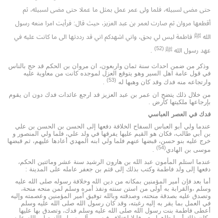
حتى مضى لسبيله، فلما ولى عمر عمل بمثل ما عملا حتى مضى لسبيله، ثم
أقطعها مروان ثم صارت لعمر بن عبد العزيز، حيث قال: فرأيت امرا منعه رسول
الله ﷺ فاطمة ليس لي بحق، واني اشهدكم اني قد رددتها الى ما كانت عليه في
(52)
عهد رسول الله ﷺ
.
وذكر من ضمن احداث سنة ثمان واربعون، ان مروان بن الحكم قد حج بالناس
في قول عامة اهل السير وهو يتوقع العزل لموجده كانت من معاوية عليه
(53)
وارتجاعه منه فدك وقد كان وهبها له
.
من خلال ذلك يتضح ان عمر بن عبد العزيز قد ارجع عائدات فدك دون ان يقوم
بإرجاعها ملكيتها كأرض .
فدك في العصر العباسي
عندما ولي أبو العباس السفاح الخلافة دفعها إلى الحسن بن الحسن بن علي
بن أبي طالب، فكان هو القيم عليها يفرقها في ولد علي، فلما ولي المنصور و
خرج عليه بنو حسن، قبضها عنهم فلما ولي ابنه المهدي أعادها عليهم، ثم قبضها
(54)
موسى بن الهادي
.
عندما استلم المأمون عبد الله بن هارون الرشيد سنة عشر ومائتين الحكم،
دفعها إلى ولد فاطمة وكتب بذلك إلى قثم بن جعفر عامله على المدينة :
أما بعد فإن أمير المؤمنين بمكانه من دين الله وخلافة رسوله صلى الله عليه
وسلم ،والقرابة به أولى من استن سنته ونفذ أمره وسلم لمن منحه منحة،
وتصدق عليه بصدقة منحته، وصدقته وبالله توفيق أمير المؤمنين وعصمته وإليه
في العمل بما يقر به إليه رغبته، وقد كان رسول الله صلى الله عليه وسلم
أعطى فاطمة بنت رسول الله صلى الله عليه وسلم فدك، وتصدق بها عليها
وكان ذلك أمرا ظاهرا معروفا لا اختلاف فيه بين آل رسول الله صلى الله عليه