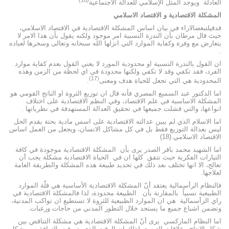
العادلة ويوجد المثل الإسلامي للعدالة الاجتماعية
المشكلة الاقتصادية و الاقتصاد الاسلامي
قدقيلتبعضالاراء في بيان اساس المشكلة الاقتصادية في الاقتصاد الاسلامي،
حيث قال مرطان بأن الندرة النسبية امر موجود ولكنه يقول بأن هذا الامر لا
يتعارض مع وفرة وكفاية الموارد التي انزلها الله سبحانه وتعالى وسخرها لعباده
.
ان القول بالندرة النسبية او محدودية المورد لا يعني القول بعدم كفاية موارد
الفرد، فقد تكفي وقد لا تكفي ولكنها محدودة في اي لحظة من الزمن وهذه
(17)
المحدودية هي التي تجعل للحياة هدف ومعنى
.
اما الدكتور عبد السميع المصري فأنه قال ان توزيع الثروة او الناتج القومي هو
المشكلة الاساسية في علم الاقتصاد، وفي النظم الاقتصادية على اختلاف
انواعها، والتي فشلت جميعها في تحقيق العدالة المستهدفة في نظرياتها .
اما الاسلام الذي لم يبين عدالته الاقتصادية على اسس مادية بحتة يقدم الحل
ليس بعدالة التوزيع فقط بل في كل مشاكل الانسان، ويجعل من العمل اساس
الاقتصاد الاسلامي.(18)
اما الشهيد محمد باقر الصدر يرى بأن المشكلة الاقتصادية موجودة في كافة
التيارات الفكرية حيث تتفق كلها ان في الحياة الاقتصادية مشكلة يجب أن
تعالج، الا انها تختلف بعد ذلك في تحديد طبيعة هذه المشكلة والطريقة العامة
لعلاجها.
فالنظام الرأسمالية يعتقد أنّ المشكلة الاقتصادية الأساسية هي قلّة الموارد
الطبيعية نسبياً بالمقارنة بأن الطبيعة محدودة، لذا فالمشكلة الاقتصادية في
راي الرأسمالية هي ان الموارد الطبيعية للثروة لا تستطيع ان تواكب المدنية،
وتضمن اشباع جميع ما يستجد خلال التطور المدني من حاجات ورغبات.
اما النظام الماركسي يرى أنّ المشكلة الاقتصادية هي مشكلة التناقض بين
شكل الإنتاج وعلاقات التوزيع، لذلك ان الوقت الذي يتم فيه التوافق بين شكل