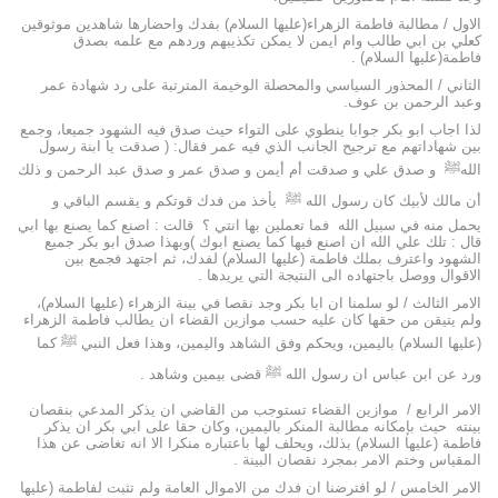
الاول / مطالبة فاطمة الزهراء(عليها السلام) بفدك واحضارها شاهدين موثوقين
كعلي بن ابي طالب وام ايمن لا يمكن تكذيبهم وردهم مع علمه بصدق
فاطمة(عليها السلام) .
الثاني / المحذور السياسي والمحصلة الوخيمة المترتبة على رد شهادة عمر
وعبد الرحمن بن عوف.
لذا اجاب ابو بكر جوابا ينطوي على التواء حيث صدق فيه الشهود جميعا، وجمع
بين شهاداتهم مع ترجيح الجانب الذي فيه عمر فقال: ( صدقت يا ابنة رسول
اللهﷺ و صدق علي و صدقت أم أيمن و صدق عمر و صدق عبد الرحمن و ذلك
أن مالك لأبيك كان رسول الله ﷺ يأخذ من فدك قوتكم و يقسم الباقي و
يحمل منه في سبيل الله فما تعملين بها انتي ؟ قالت : اصنع كما يصنع بها ابي
قال : تلك علي الله ان اصنع فيها كما يصنع ابوك )وبهذا صدق ابو بكر جميع
الشهود واعترف بملك فاطمة (عليها السلام) لفدك، ثم اجتهد فجمع بين
الاقوال ووصل باجتهاده الى النتيجة التي يريدها .
الامر الثالث / لو سلمنا ان ابا بكر وجد نقصا في بينة الزهراء (عليها السلام)،
ولم يتيقن من حقها كان عليه حسب موازين القضاء ان يطالب فاطمة الزهراء
(عليها السلام) باليمين، ويحكم وفق الشاهد واليمين، وهذا فعل النبي ﷺ كما
ورد عن ابن عباس ان رسول الله ﷺ قضى بيمين وشاهد .
الامر الرابع / موازين القضاء تستوجب من القاضي ان يذكر المدعي بنقصان
بينته حيث بإمكانه مطالبة المنكر باليمين، وكان حقا على ابي بكر ان يذكر
فاطمة (عليها السلام) بذلك، ويحلف لها باعتباره منكرا الا انه تغاضى عن هذا
المقياس وختم الامر بمجرد نقصان البينة .
الامر الخامس / لو افترضنا ان فدك من الاموال العامة ولم تثبت لفاطمة (عليها