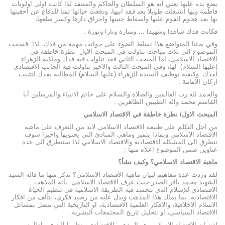
يضع يده عليها يعني انه هو السلطان والحاكم والمتنفذ لذا كانت اولى اولويات
فاطمة وبها انشغلت طويلا بعد فقد ابيها، ودفعت حياتها ثمنا للدفاع عن احقيتها
بها بعد هجوم القوم عليها واسقاط جنينها واحراق دارها وكسر ضلعها،
فكانت فدك شاهدا وشهيدا … ومنارة ونارا وثورة .
وفي بحثنا المتواضع هذا نسلط الضوء على جوانب مهمة من فدك، لذا قسمت
الموضوع الى ثلاث مباحث تناولت في المبحث الاول نظرة خاطفة في
الاقتصاد الاسلامي، اما المبحث الثاني فقد تناولت فيه فدك وملكية الزهراء
(عليها السلام) لها، وفي المبحث الثالث والاخير تناولت فيه الجانب الاقتصادي
لفدك وكيفية توظيف السيدة الزهراء (عليها السلام) المطالبة بفدك لتثبيت
اركان الامامة .
والحمد لله رب العالمين والصلاة والسلام على خاتم الانبياء والمرسلين أبا
القاسم محمد واله الطيبين الطاهرين .
ا
لمبحث الاول/ نظرة خاطفة في الاقتصاد الاسلامي
من اجل التكلم على طبيعة الاقتصاد الاسلامي لابد من التعرف على ماهية
الاقتصاد الاسلامي وبماذا يتميز وماهي المبادئ التي يحتويها واخيرا سوف
نتطرق الى المشكلة الاقتصادية والاقتصاد الاسلامي لذا سنتطرق الى عدة
عناوين ضمن الموضوع اعلاه منها :
ماهية الاقتصاد الاسلامي
؟
وكيف نشأ
؟
لقد وردت عدة مفاهيم لبيان ماهية الاقتصاد الاسلامي؟ نذكر منها ما قاله السيد
الشهيد محمد باقر الصدر حيث عرف الاقتصاد الاسلامي: بأنه المذهب
الاقتصادي للإسلام الذي تتجسد فيه الطريقة الاسلامية في تنظيم الحياة
الاقتصادية. بما يملك هذا المذهب ويدل عليه من رصيد فكري، يتألف من افكار
الاسلام الاخلاقية، والافكار العلمية الاقتصادية، او التاريخية التي تتصل بمسائل
الاقتصاد السياسي، او بتحليل تاريخ المجتمعات البشرية.
اذن ان الاقتصاد الاسلامي هو المذهب الاقتصادي منظورا اليه في اطاره