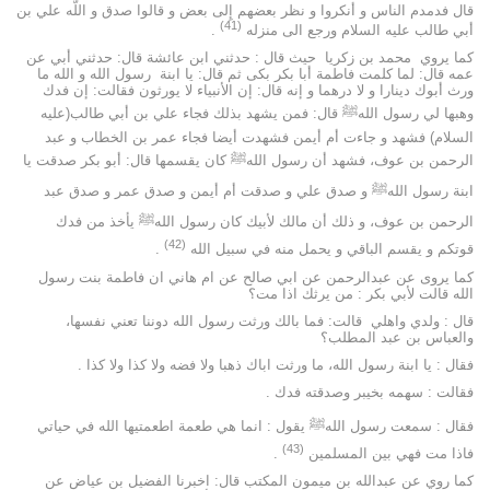
قال فدمدم الناس و أنكروا و نظر بعضهم إِلى بعض و قالوا صدق و اللَّه علي بن
(41)
أبي طالب عليه السلام ورجع الى منزله
.
كما يروي محمد بن زكريا حيث قال : حدثني ابن عائشة قال: حدثني أبي عن
عمه قال: لما كلمت فاطمة أبا بكر بكى ثم قال: يا ابنة رسول الله و الله ما
ورث أبوك دينارا و لا درهما و إنه قال: إن الأنبياء لا يورثون فقالت: إن فدك
وهبها لي رسول اللهﷺ قال: فمن يشهد بذلك فجاء علي بن أبي طالب(عليه
السلام) فشهد و جاءت أم أيمن فشهدت أيضا فجاء عمر بن الخطاب و عبد
الرحمن بن عوف، فشهد أن رسول اللهﷺ كان يقسمها قال: أبو بكر صدقت يا
ابنة رسول اللهﷺ و صدق علي و صدقت أم أيمن و صدق عمر و صدق عبد
الرحمن بن عوف، و ذلك أن مالك لأبيك كان رسول اللهﷺ يأخذ من فدك
(42)
قوتكم و يقسم الباقي و يحمل منه في سبيل الله
.
كما يروى عن عبدالرحمن عن ابي صالح عن ام هاني ان فاطمة بنت رسول
الله قالت لأبي بكر : من يرثك اذا مت؟
قال : ولدي واهلي قالت: فما بالك ورثت رسول الله دوننا تعني نفسها،
والعباس بن عبد المطلب؟
فقال : يا ابنة رسول الله، ما ورثت اباك ذهبا ولا فضه ولا كذا ولا كذا .
فقالت : سهمه بخيبر وصدقته فدك .
فقال : سمعت رسول اللهﷺ يقول : انما هي طعمة اطعمتيها الله في حياتي
(43)
فاذا مت فهي بين المسلمين
.
كما روي عن عبدالله بن ميمون المكتب قال: اخبرنا الفضيل بن عياض عن