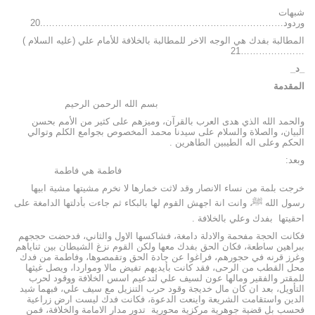
شبهات
وردود……………………………………………………………………..20
المطالبة بفدك هي الوجه الاخر للمطالبة بالخلافة للأمام علي (عليه السلام )
…………………21
_د_
المقدمة
بسم الله الرحمن الرحيم
والحمد الله الذي هدى العرب بالقرآن، وميزهم على كثير من الأمم بحسن
البيان، والصلاة والسلام على سيدنا محمد المخصوص بجوامع الكلم وتوالي
الحكم وعلى اله الطيبين الطاهرين .
وبعد:
فاطمة هي فاطمة
خرجت بلمة من نساء الانصار وقد لاثت خمارها لا نخرم مشيتها مشية ابيها
رسول الله ﷺ، وانت انة اجهش القوم لها بالبكاء ثم جاءت بأدلتها الدامغة على
احقيتها بفدك وعلي بالخلافة .
فكانت الحجة مفحمة والادلة دامغة، فشاكسها الاول والثاني، فدحضت حججهم
ببراهين ساطعة، فكان الحق بفدك معها ولكن القوم نزغ الشيطان بين ثناياهم
وغرز قرنه في حجورهم، فراغوا عن جادة الحق وتقمصوها، وفاطمة من فدك
محل القطب من الرحى، فقد كانت بأيديهم تفيض مالا ومواردا، ويصل غيثها
للمقتر والفقير ومالها عون لسيف علي لتدعيم اسس الخلافة ووقود لحرب
التأويل، بعد ان كان مال خديجة وقود حرب التنزيل مع سيف علي، فبهما شيد
الدين واستقامت الشريعة واينعت الدعوة، فكانت فدك ليست ارض زراعية
فحسب بل قضية جوهرية مركزية محورية تدور مدار الامامة والخلافة، فمن