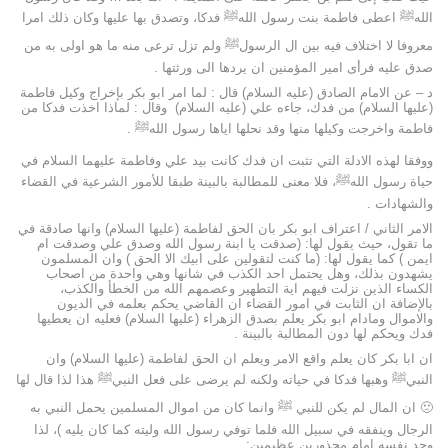
اللهﷺ اعطى فاطمة بنت رسول اللهﷺ فدكا، وتصدق بها عليها وكان ذلك امرا
معروفا لا اختلاف فيه بين ال الرسولﷺ ولم تزل ترعى منه ما هو اولى به من
صدق عليه فرأى امير المؤمنين ان يردها الى ورثتها .
د – عن الامام الصادق (عليه السلام) قال : لما امر ابو بكر بإخراج وكيل فاطمة
(عليها السلام) من فدك، جاءه علي (عليه السلام) وقال : لماذا اخذت فدكا من
فاطمة واخرجت وكيلها منها وقد نحلها اياها رسول اللهﷺ .
ووفقا لهذه الادلة التي تثبت ان فدك كانت بيد علي وفاطمة عليهما السلام في
حياة رسول اللهﷺ، فلا معنى للمطالبة بالبينة طبقا للأمور الشرعية في القضاء
والشهادات .
الامر الثاني / اعتراف ابو بكر بان الحق لفاطمة (عليها السلام) وانها صادقة في
ما تقول، حيث يقول لها: (صدقت يا ابنة رسول الله وصدق علي وصدقت ام
ايمن ) كما يقول لها: (ما كنت لتقولين على ابيك الا الحق ) وان المسلمون
يشهدون بذلك، وهل يحتمل احد الكذب في شانها وهي واحدة من اصحاب
الكساء الذين نزلت فيهم اية التطهير وعصمهم الله من الخطأ والكذب،
بالإضافة ان الثابت في امور القضاء ان القاضي يحكم بعلمه في الديون
والاموال ومادام ابو بكر يعلم بصدق الزهراء (عليها السلام) فعليه ان يعطيها
فدك ويحكم لها دون المطالبة بالبينة .
ان ابا بكر كان يعلم واقع الامر ويعلم ان الحق لفاطمة (عليها السلام) وان
النبيﷺ وهبها فدكا في حياته ولكنه لم يرضى على فعل النبيﷺ هذا لذا قال لها
🙁 ان المال لم يكن للنبي ﷺ وانما كان من اموال المسلمين يحمل النبي به
الرجال وينفقه في سبيل الله فلما توفي رسول الله وليته كما كان يليه )، لذا
وجد نفسه امام محذورين عظيمين: