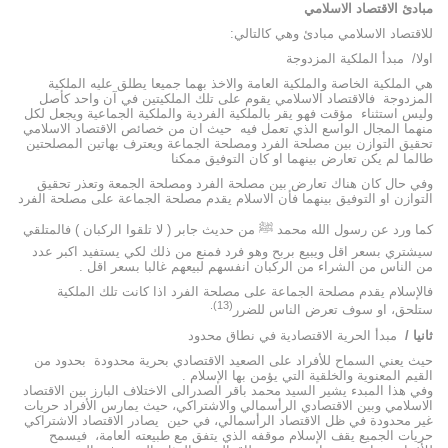
مبادئ الاقتصاد الاسلامي
للاقتصاد الاسلامي مبادئ وهي كالتالي:
اولا/ مبدأ الملكية المزدوجة
هي الملكية الخاصة والملكية العامة والاخذ بهما جميعا يطلق عليه الملكية
المزدوجة فالاقتصاد الاسلامي يقوم على تلك الملكيتين في آن واحد كأصل
وليس استثناء مؤقت فهو يقر بالملكية الفردية والملكية الجماعية ويجعل لكل
منهما المجال الواسع الذي تعمل فيه حيث ان من خصائص الاقتصاد الاسلامي
تحقيق التوازن بين مصلحة الفرد ومصلحة الجماعة ويعترف بهاتين المصلحتين
طالما لم يكن تعارض بينهما او كان التوفيق ممكنا
وفي حال كان هناك تعارض بين مصلحة الفرد ومصلحة الجمعة وتعذر تحقيق
التوازن او التوفيق بينهما فأن الاسلام يقدم مصلحة الجماعة على مصلحة الفرد
كما ورد عن رسول الله محمد ﷺ من حديث جابر ( لا تلقوا الركبان ) فالمتلقي
سيشتري بسعر اقل ويبيع بربح وهو فرد فمنع من ذلك لكي يستفيد اكبر عدد
من الناس من الشراء من الركبان انفسهم لبيعهم غالبا بسعر اقل .
فالإسلام يقدم مصلحة الجماعة على مصلحة الفرد اذا كانت تلك الملكية
(13).
ستلحق، او سوف تعرض الناس للضرر
ثانيا /
مبدأ الحرية الاقتصادية في نطاق محدود
حيث يعني السماح للأفراد على الصعيد الاقتصادي بحرية محدودة بحدود من
القيم المعنوية والخلقية التي يؤمن بها الإسلام .
وفي هذا المبدء يشير السيد محمد باقر الصدرالى الاختلاف البارز بين الاقتصاد
الاسلامي وبين الاقتصادي الرأسمالي والاشتراكي، حيث يمارس الأفراد حريات
غير محدودة في ظل الاقتصاد الرأسمالي، في حين يصادر الاقتصاد الاشتراكي
حريات الجميع يقف الإسلام موقفه الذي يتفق مع طبيعته العامة، فيسمح