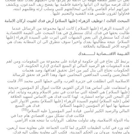
لذلك فرصه مؤاتية لان اثباتها واحقية فاطمة بها يفضح زيف المدعون، ويكشف
عوراتهم امام القاصي والداني لمخالفتهم للنبي وسلب ارثه وظلمهم ابنته،
فحاولوا لقرون طمس هذه القضيه والتعتيم عليها .
المبحث الثالث / توظيف الزهراء (عليها السلام) أرض فدك لتثبيت اركان الامامة
ان السيدة الزهراء (عليها السلام ) كانت لديها مجموعة من الرسائل عندما
طالبت بحقها في فدك، لذلك سنتطرق في هذا المبحث على القيمة الاقتصادية
لفدك كما سنتطرق الى بعض الشبهات التي اثيرت على السيدة الزهراء (عليها
السلام) نتيجة مطالبتها بفدك واخيرا سوف نتطرق الى ان المطابة بفدك هي
الوجه الاخر للمطالبة بالخلافة .
القــيمة الاقتـــصادية لـــــــفدك
يرتبط كل نجاح في أي حكومة او قيادة على مجموعة من المقومات، ومن اهم
هذه المقومات هو الرصيد المالي او المنبع المادي لإدارة الحكومة، لان
الحكومات تحتاج الى بذل كبير من اجل تحقيق اهدافها، وصد هجمات
المعارضين وكسب المدافعين المحامين عنها، وهذا الامر قد تحقق للرسالة
الاسلامية التي انطلقت في جزيرة العرب، والتي حملها النبي محمد ﷺ، قامت
و استقامت على أساس هذا الركن القويم، فكانت اموال أمّ المؤمنين خديجة
(عليها السلام ) هي العجلة التي ساعدت في نشر الاسلام وتقرمه وثباته، امام
كل المحن التي تواجه انتشاره، لهذا كانت فدك هي الاساس لتمهيد الخلافة
لعلي (عليه السلام) لتقوم السيدة الزهراء (عليها السلام) بنفس الادوار التي
سبقتها بها امها ام المؤمنين (عليهما السلام) . فدك هي المنبع
(59)
المالي والرصيد الكبير لتأمين قيادة أمير المؤمنين( عليه السلام)
. فكانت فدك تشكل مورد اقتصادي هام جدا في
بناء الدولة الاسلامية، وقد تناولت مختلف الروايات ما تنتجه هذه الاراضي.
لقد ورد في كتاب الطبقات الكبرى لما كانت الجماعة على معاوية سنة أربعين،
ولى معاوِية مروان بن الحكم المدينة، فكتب الى معاوية يطلب اليه فدك،