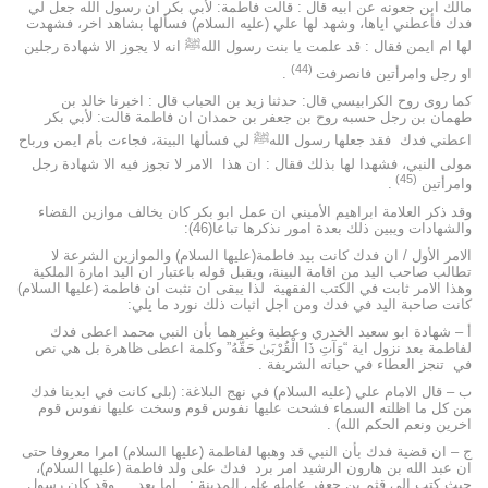
مالك ابن جعونه عن ابيه قال : قالت فاطمة: لأبي بكر ان رسول الله جعل لي
فدك فأعطني اياها، وشهد لها علي (عليه السلام) فسألها بشاهد اخر، فشهدت
لها ام ايمن فقال : قد علمت يا بنت رسول اللهﷺ انه لا يجوز الا شهادة رجلين
(44)
او رجل وامرأتين فانصرفت
.
كما روى روح الكرابيسي قال: حدثنا زيد بن الحباب قال : اخبرنا خالد بن
طهمان بن رجل حسبه روح بن جعفر بن حمدان ان فاطمة قالت: لأبي بكر
اعطني فدك فقد جعلها رسول اللهﷺ لي فسألها البينة، فجاءت بأم ايمن ورباح
مولى النبي، فشهدا لها بذلك فقال : ان هذا الامر لا تجوز فيه الا شهادة رجل
(45)
وامرأتين
.
وقد ذكر العلامة ابراهيم الأميني ان عمل ابو بكر كان يخالف موازين القضاء
والشهادات ويبين ذلك بعدة امور نذكرها تباعا(46):
الامر الأول / ان فدك كانت بيد فاطمة(عليها السلام) والموازين الشرعة لا
تطالب صاحب اليد من اقامة البينة، ويقبل قوله باعتبار ان اليد امارة الملكية
وهذا الامر ثابت في الكتب الفقهية لذا يبقى ان نثبت ان فاطمة (عليها السلام)
كانت صاحبة اليد في فدك ومن اجل اثبات ذلك نورد ما يلي:
أ – شهادة ابو سعيد الخدري وعطية وغيرهما بأن النبي محمد اعطى فدك
لفاطمة بعد نزول اية “وَآتِ ذَا الْقُرْبَىٰ حَقَّهُ” وكلمة اعطى ظاهرة بل هي نص
في تنجز العطاء في حياته الشريفة .
ب – قال الامام علي (عليه السلام) في نهج البلاغة: (بلى كانت في ايدينا فدك
من كل ما اظلته السماء فشحت عليها نفوس قوم وسخت عليها نفوس قوم
اخرين ونعم الحكم الله) .
ج – ان قضية فدك بأن النبي قد وهبها لفاطمة (عليها السلام) امرا معروفا حتى
ان عبد الله بن هارون الرشيد امر برد فدك على ولد فاطمة (عليها السلام)،
حيث كتب إلى قثم بن جعفر عامله على المدينة : اما بعد … وقد كان رسول