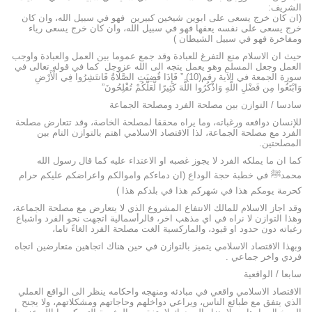
الشريف:
(ان كان خرج يسعى على ابوين شيخين كبيرين فهو في سبيل الله، وان كان
خرج يسعى على نفسه يعفها فهو في سبيل الله، وان كان خرج يسعى رياء
ومفاخرة فهو في سبيل الشيطان )
حيث ان الاسلام منع التفرغ للعبادة وقد جمع عموما بين العمل والعبادة واوجب
العمل وجعل المسلم وهو يعمل يتجه الى الله عزوجل كما في قوله تعالى في
سورة الجمعة في الآية رقم(10) ” فَإِذَا قُضِيَتِ الصَّلَاةُ فَانتَشِرُوا فِي الْأَرْضِ
وَابْتَغُوا مِن فَضْلِ اللَّهِ وَاذْكُرُوا اللَّهَ كَثِيرًا لَّعَلَّكُمْ تُفْلِحُونَ”
سادسا / التوازن بين مصلحة الفرد ومصلحة الجماعة
للإنسان دوافعه ورغباته، وما يراه محققا لمصلحة الخاصة، وقد تتعارض مصلحة
الفرد مع مصلحة الجماعة، لذا الاقتصاد الاسلامي اهتم بالتوازن التام بين
المصلحتين.
كما ان ما يملكه الفرد لا يجوز غصبه او الاعتداء عليه كما قال رسول الله
محمدﷺ في خطبة حجة الوداع (ان دماءكم واموالكم واعراضكم عليكم حرام
كحرمة يومكم هذا في شهركم هذا في بلدكم هذا )
وقد اجاز الاسلام للمالك الانتفاع المشروع الذي لا يتعارض مع مصلحة الجماعة،
وهذا التوازن لا نراه في اي مذهب اخر، فالرأسمالية اتجهت نحو الفرد واشباع
رغباته دون حدود او قيود، والماركسية الغت مصلحة الفرد الغاءً تاما،
وبهذا الاقتصاد الاسلامي يتميز بالتوازن في حين هناك اتجاهين متعارضين اتجاه
فردي واخر جماعي .
سابعا / الواقعية
الاقتصاد الاسلامي واقعي في مبادئه ومنهجه واحكامه ينظر الى الواقع العملي
الذي يتفق مع طبائع الناس، ويراعي دواخلهم وحاجاتهم ومشكلاتهم، ولا يجنح