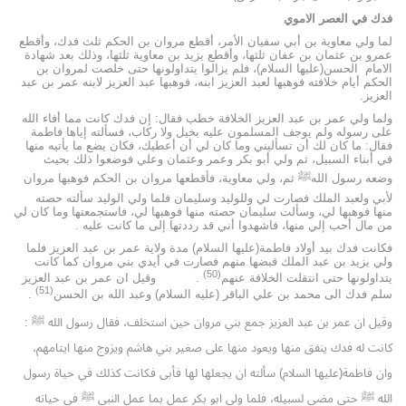
فدك في العصر الاموي
لما ولي معاوية بن أبي سفيان الأمر، أقطع مروان بن الحكم ثلث فدك، وأقطع
عمرو بن عثمان بن عفان ثلثها، وأقطع يزيد بن معاوية ثلثها، وذلك بعد شهادة
الامام الحسن(عليها السلام)، فلم يزالوا يتداولونها حتى خلصت لمروان بن
الحكم أيام خلافته فوهبها لعبد العزيز ابنه، فوهبها عبد العزيز لابنه عمر بن عبد
العزيز.
ولما ولي عمر بن عبد العزيز الخلافة خطب فقال: إن فدك كانت مما أفاء الله
على رسوله ولم يوجف المسلمون عليه بخيل ولا ركاب، فسألته إياها فاطمة
فقال: ما كان لك أن تسأليني وما كان لي أن أعطيك، فكان يضع ما يأتيه منها
في أبناء السبيل، ثم ولي أبو بكر وعمر وعثمان وعلي فوضعوا ذلك بحيث
وضعه رسول اللهﷺ ثم، ولي معاوية، فأقطعها مروان بن الحكم فوهبها مروان
لأبي ولعبد الملك فصارت لي وللوليد وسليمان فلما ولي الوليد سألته حصته
منها فوهبها لي، وسألت سليمان حصته منها فوهبها لي، فاستجمعتها وما كان لي
من مال أحب إلي منها، فاشهدوا أني قد رددتها إلى ما كانت عليه .
فكانت فدك بيد أولاد فاطمة(عليها السلام) مدة ولاية عمر بن عبد العزيز فلما
ولي يزيد بن عبد الملك قبضها منهم فصارت في أيدي بني مروان كما كانت
(50)
يتداولونها حتى انتقلت الخلافة عنهم
. وقيل ان عمر بن عبد العزيز
(51)
سلم فدك الى محمد بن علي الباقر (عليه السلام) وعبد الله بن الحسن
.
وقيل ان عمر بن عبد العزيز جمع بني مروان حين استخلف، فقال رسول الله ﷺ :
كانت له فدك ينفق منها ويعود منها على صغير بني هاشم ويزوج منها ايتامهم،
وان فاطمة(عليها السلام) سألته ان يجعلها لها فأبى فكانت كذلك في حياة رسول
الله ﷺ حتى مضى لسبيله، فلما ولى ابو بكر عمل بما عمل النبي ﷺ في حياته