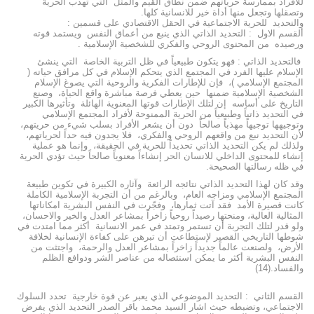
للأفراد بممارسة حرياتهم ضمن نطاق القيم والمثل التي تهذب الحرية
وتصقلها وتجعل منها أداة خير للانسانية كلها.
والتحديد للحرية الاجتماعية في الحقل الاقتصادي على قسمين :
ألقسم الاول : التحديد الذاتي الذي ينبع من أعماق النفس ويستمد قوته
ورصيده من المحتوى الروحي والفكري للشخصية الإسلامية .
فالتحديد الذاتي : فهو يتكون طبيعياً في ظل التربية الخاصة التي ينشئ
الإسلام عليها الفرد في المجتمع الذي يتحكم الإسلام في كل مرافق حياته (
المجتمع الإسلامي )، فإن للإطارات الفكرية والروحية التي يصوغ الإسلام
الشخصية الإسلامية ضمنها حين يعطي فرصة مباشرة واقع الحياة، وصنع
التاريخ على أساسه إن لتلك الإطارات قوتها المعنوية الهائلة وتأثيرها الكبير
في التحديد ذاتياً وطبيعياً من الحرية الممنوحة لأفراد المجتمع الإسلامي
وتوجيهها توجيهاً مهذباً صالحاً دون أن يشعر الأفراد بسلب شيء من حريتهم،
لأن التحديد نبع من واقعهم الروحي والفكري، فلا يجدون فيه حداً لحرياتهم،
ولذلك لم يكن التحديد الذاتي تحديداً للحرية في الحقيقة، وإنما هو عملية
إنشاء للمحتوى الداخلي للانسان الحر إنشاءاً معنوياً صالحاً حيث تؤدي الحرية
في ظله رسالتها الصحيحة.
وقد كان لهذا التحديد الذاتي نتائجه الرائعة وآثاره الكبيرة في تكوين طبيعة
المجتمع الإسلامي ومزاجه العام، وبالرغم من أن التجربة الإسلامية الكاملة
كانت قصيرة الأمد فقد آتت ثمارها، وفجّرت في النفس البشرية امكاناتها
المثالية العالية، ومنحتها رصيداً روحياً زاخراً بمشاعر العدل والخير والاحسان،
ولو قدر لتلك التجربة أن تستمر وتمتد في عمر الانسانية أكثر مما امتدت في
شوطها التاريخي القصير لإستطاعت أن تبرهن على كفاءة الإنسانية لخلافة
الأرض، ولصنعت عالماً جديداً زاخراً بمشاعر العدل والرحمة، واجتثت من
النفس البشرية أكثر ما يمكن استئصاله من عناصر الشر ودوافع الظلم
والفساد.(14)
القسم الثاني : التحديد الموضوعي الذي يعبر عن قوة خارجية تحدد السلوك
الاجتماعي، وتضبطه حيث اشار السيد محمد باقر الصدر التحديد الذي يفرض