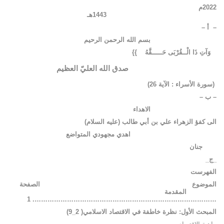
2022م
1443هـ
– أ –
بسم الله الرحمن الرحيم
وَآتِ ذَا الْــقُرْبَى حَـــــقَّهُ }
}
صدق الله العليّ العظيم
(سورة الأسراء : الآية 26)
–
ب
–
الاهداء
الى كفؤ الزهراء علي بن أبي طالب (عليه السلام)
اهدي مجهودي المتواضع
جنان
_ج_
الفهرست
الموضوع
الصفحة
المقدمة
…………………………………………………………………………. 1
المبحث الأول: نظرة خاطفة في الاقتصاد الاسلامي( 2_9)