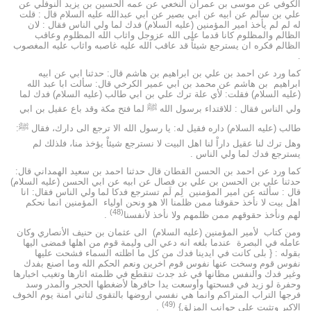
الكوفي عن موسى بن عمران النخعي عن عمه الحسين بن يزيد النوفلي عن
علي بن سالم عن ابيه عن ابي بصير عن ابي عبدالله عليه السلام قال : قلت
له لم لم يأخذ امير المؤمنين (عليه السلام) فدك لما ولي الناس فقال : لان
الظالم والمظلوم كانا قدما على الله عزوجل واثاب الله المظلوم وعاقب
الظالم فكره ان يسترجع شيئاْ قد عاقب الله عليه غاصبه واثاب عليه المغصوب
.
كما ورد عن احمد بن علي بن ابراهيم بن هاشم قال: حدثنا ابي عن ابيه
ابراهيم بن هاشم عن محمد بن ابي عمير الكرخي قال: سألت ابا عبد الله
(عليه السلام) فقلت: لأي علة ترك علي بن ابي طالب (عليه السلام) فدك لما
ولي الناس فقال : للاقتداء برسول الله ﷺ لما فتح مكة وقد باع عقيل بن ابي
طالب (عليه السلام) داره فقيل له: يا رسول الله الا ترجع الى دارك، فقال ﷺ:
وهل ترك لنا عقيل داراْ لنا اهل البيت لا نسترجع شيئاْ يؤخذ منا، فلذلك لم
يسترجع فدك لما ولي الناس .
كما ورد عن احمد بن الحسن القطان قال حدثنا احمد بن سعيد الهمداني قال:
حدثنا علي بن الحسن بن علي بن فصال عن ابيه عن ابي الحسن (عليه السلام)
قال : سألته عن امير المؤمنين لِم لَم تسترجع فدكا لما ولي الناس فقال: انا
اهل بيت لا نأخذ حقوقنا ممن ظلمنا الا هو ونحن اولياء المؤمنين انما نحكم
(48)
لهم ونأخذ حقوقهم ممن ظلمهم ولا نأخذ لأنفسنا
.
ومن كتاب لأمير المؤمنين (عليه السلام) الى عثمان بن حنيف الأنصاري وكان
عامله في البصرة عندما بلغه انه دعي الى وليمة قوم من اهلها فمضى اليها
بقوله : { بلى كانت في ايدينا فدك من كل ما اظلته السماء فشحت عليها
نفوس قوم وسخت عنها نفوس قوم اخرين ونعم الحكم الله وما اصنع بفدك
وغير فدك والنفس مظانها في غد جدث تنقطع في ظلمته اثارها وتغيب اخبارها
وحفرة لو زيد في فسحتها وأوسعت يدا حافرها لأضغطها الحجر والمدر وسد
فرجها التراب المتراكم وانما هي نفسي اروضها بالتقوى لتاتي امنة يوم الخوف
(49)
الاكبر وتثبت على جوانب المزلق}
.