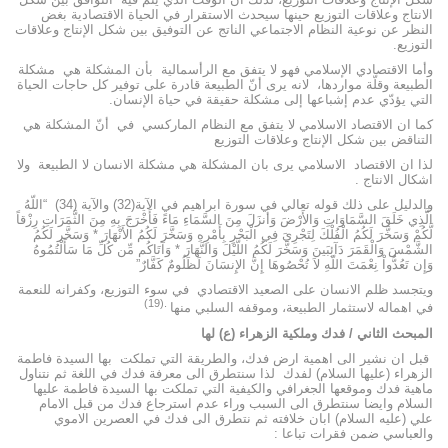
الانتاج وعلاقات التوزيع حينها سيحدث الاستقرار في الحياة الاقتصادية بغض
النظر عن نوعية النظام الاجتماعي الناتج عن التوفيق بين شكل الإنتاج وعلاقات
التوزيع.
وأما الاقتصادي الإسلامي فهو لا يتفق مع الرأسمالية بأن المشكلة هي مشكلة
الطبيعة وقلّة مواردها، لانه يرى أنّ الطبيعة قادرة على توفير كل حاجات الحياة
التي يؤدّي عدم إشباعها إلى مشكلة حقيقة في حياة الإنسان.
كما ان الاقتصاد الاسلامي لا يتفق مع النظام الماركسي في أنّ المشكلة هي
التناقض بين شكل الإنتاج وعلاقات التوزيع
لذا ان الاقتصاد الاسلامي يرى بان المشكلة هي مشكلة الانسان لا الطبيعة ولا
اشكال الانتاج .
والدليل على ذلك قوله تعالي في سورة ابراهيم في الآية(32) والآية (34) “اللّهُ
الَّذِي خَلَقَ السَّمَاوَاتِ وَالأَرْضَ وَأَنزَلَ مِنَ السَّمَاءِ مَاءً فَأَخْرَجَ بِهِ مِنَ الثَّمَرَاتِ رِزْقاً
لَّكُمْ وَسَخَّرَ لَكُمُ الْفُلْكَ لِتَجْرِيَ فِي الْبَحْرِ بِأَمْرِهِ وَسَخَّرَ لَكُمُ الأَنْهَارَ * وَسَخَّر لَكُمُ
الشَّمْسَ وَالْقَمَرَ دَآئِبَينَ وَسَخَّرَ لَكُمُ اللَّيْلَ وَالنَّهَارَ * وَآتَاكُم مِّن كُلِّ مَا سَأَلْتُمُوهُ
وَإِن تَعُدُّواْ نِعْمَتَ اللّهِ لاَ تُحْصُوهَا إِنَّ الإِنسَانَ لَظَلُومٌ كَفَّارٌ”
ويتجسد ظلم الانسان على الصعيد الاقتصادي في سوء التوزيع، وكفرانه للنعمة
.(19)
في اهماله لاستثمار الطبيعة، وموقفه السلبي منها
المبحث الثاني / فدك وملكية الزهراء (ع)
لها
قبل ان نشير الى اهمية ارض فدك، والطريقة التي تملكت بها السيدة فاطمة
الزهراء (عليها السلام) لفدك لذا سنتطرق الى معرفة فدك في اللغة ثم نتناول
ماهية فدك وموقعها الجغرافي والكيفية التي تملكت بها السيدة فاطمة عليها
السلام وايضا سنتطرق الى السبب وراء عدم استرجاع فدك من قبل الامام
علي (عليه السلام) ابان خلافته ثم نتطرق الى فدك في العصرين الاموي
والعباسي ضمن فقرات تباعا :