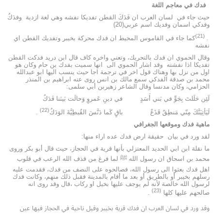
فدك في معاجم اللغة
حيث جاء في لسان العرب ان فَدَكَ القطن تفديكا نفشه وهي لغة ازدية وفدَكٌ
وفدكي اسمان وفديك اسم عربي(20)
(21)
.
كما جاء في القاموس المحيط ان فدك محركة بخيبر وتفديك القطن اي
نفشه
وقال الحموي ان فدك بالتحريك، وتعني واخره كاف قال ابن دريد فدكت القطن
تفديكا اذا نفشته وقد اشار الحموي الى انها سميت بفدك بن حام وكان هو
اول من نزل بها وهناك قول اخر في ترجمة اجا حيث ينسب اليها ابو عبدالله
محمد بن صدقة الفدكي سمع مالك بن انس روى عنه ابراهيم بن المنذر
الحزامي، وكان مدنسا وقال الشاعر زهيربن أبي سلمى:
لَئِن حَلَلتَ بِجَوٍّ في بَني أَسَدٍ في دينِ عَمروٍ وَحالَت بَينَنا فَدَكُ
(22)
لَيَأتِيَنَّكَ مِنّي مَنطِقٌ قَذَعٌ باقٍ كَما دَنَّسَ القُبطِيَّةَ الوَدَكُ
.
ماهية فدك وموقعها الجغرافي
لقد ورد في بيان حقيقة ارض فدك عده اراء منها:
ما نقلة ابن ابي الحديد المعتزلي بأنها قرية في الحجاز، حيث قال أبو بكر وروى
محمد بن اسحاق ان رسول الله ﷺ لما فرغ من قذف الله الرعب في قلوب
اهل فدك بعثوا الى رسول الله، فصالحوه على النصف من فدك، فقدمت عليه
رسلهم بخيبر أو بالطريق أو بعد ما أقام بالمدينة فقبل ذلك منهم، وكانت فدك
لرسول الله خالصة لأنه لم يوجف عليها بخيل او ركاب ،قال وقد روى انه
(23)
صالحهم عليها كلها
.
وقد ورد في لسان العرب ان فدك قرية بخيبر وقيل ناحية في الحجاز فيها عين