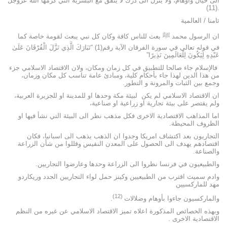
الى خيال واوهام، ولا ينزل الى درك لا يتفق مع البشرية التي كرمها الله عزوجل
.(11)
ثامنا / العالمية
ان الرسول محمد ﷺ بعث للناس كافة وكان كل نبي يبعث لقومة خاصة كما
في قوله تعالى في سورة الفرقان الآية رقم(1) “تَبَارَكَ الَّذِي نَزَّلَ الْفُرْقَانَ عَلَىٰ
عَبْدِهِ لِيَكُونَ لِلْعَالَمِينَ نَذِيرًا”
فالإسلام جاء صالحا للتطبيق في كل زمان ومكان، ولان الاقتصاد الاسلامي جزء
من هذا الدين لهذا جاء بأحكام كلية، ومبادئ عامة تناسب كل مكان وزمان،
وجمع بين الثبات والمرونة و التطور.
ان الاقتصاد الاسلامي لم يكن لبيئة مكة وحدها او للمدينة او للجزيرة العربية،
ولم يقتصر على بيئة تجارية او زراعية او صناعية،
اما المذاهب الاقتصادية الاخرى فكل مذهب نظر الى البيئة التي نشأ فيها او
الظروف المحيطة.
التجاريون بعد اكتشاف امريكا وجدوا ان الذهب يذهب الى اسبانيا، فكان
اقتصادهم يهدف الى الحصول على المعدن النفيس وقللوا من شأن الزراعة
والصناعة.
والطبيعيون في فرنسا نظروا الى الزراعة وحدها وعارضوا التجاريين.
وادم سميث اقترب من الطبيعيين وكينز حمل لواء التجاريين الجدد وريكاردو
مهد للماركسيين
(12)
والماركسيون جاءوا بأوهام وضلالات
.
وبهذه الخصائص المذكورة اعلاه تميز الاقتصاد الاسلامي عن غيره من النظم
الاقتصادية الاخرى .