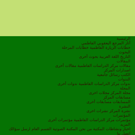
الرئيسية
أثار المرجع اليعقوبي الفاطمي
خطابات الزيارة الفاطمية
خطابات المرحلة
البحوث
التاريخ
اللغة العربية
بحوث أخرى
المقالات
مقالات مركز الدراسات الفاطمية
مقالات أخرى
اصدارات المركز
الكتب
رسائل جامعية
الندوات
ندوات مركز الدراسات الفاطمية
ندوات أخرى
المجلة
مجلة المركز
مجلات اخرى
مسابقات المركز
المسابقات
مسابقات أخرى
النشرة
نشرة المركز
نشرات اخرى
المؤتمرات
مؤتمرات مركز الدراسات الفاطمية
مؤتمرات أخرى
المزيد
اخبار ونشاطات
المكتبة
من نحن
المكتبة الصوتية
القسم العام
ارسل سؤالك
اتصل بنا