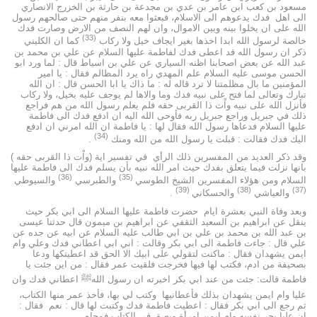
مسعود بن كعب ابن عامر بن عدي بن مجدعة بن حارثة بن الخزرج الانصاري
الى اهل فدك يدعوهم الى الاسلام، فبعثوا معه بنفر منهم حتى صالحهم رسول
الله على ان يخلوا بينه وبين الاموال، وان لهم النصف من الارض وصارت فدك
(33)
خالصة لرسول الله ابدا اخذها بغير ايجاف خيل ولا ركاب
كما ان الكليني
ذكر ان رسول الله قد اعطى فدك لفاطمة عليها السلام عن علي بن محمد بن
عبد الله عن بعض اصحابنا اظنه السياري عن علي بن اسياط قال : لما ورد ابو
الحسن موسى عليه السلام علم المهدي راه يرد المظالم فقال : يا امير
المؤمنين ما بال مظلمتنا لا ترد قاله له : ما ذاك يا ابا الحسن قال : ان الله
تبارك وتعالى لما فتح على نبيه فدك وما والاها لم يوجف عليه بخيل، ولا ركاب
فأنزل الله على نبيه واْت ذا القربى حقه فلم يعلم رسول الله من هم فراجع
ذلك في جبريل وراجع جبريل ربه فأوحى الله اليه ان ادفع فدك الى فاطمة
عليها السلام فدعاها رسول الله فقال لها : يا فاطمة ان الله امرني ان ادفع
(34)
اليك فدك فقالت : قبلت يا رسول الله من الله ومنك
.
وقد ذكر العديد من المفسرين ذلك الرأي في تفسير اية (واْت ذا القربى حقه )
بانها نزلت فيما يتعلق بفدك حيث امر الله نبيه بأن يسلم فدك الى فاطمة عليها
(36)
(35)
السلام ومن هؤلاء المفسرين الشيخ الطوسي
والطبرسي
والسيوطي
(39)
(38)
(37)
والعياشي
والحسكاني
.
وبعد وفاة النبي بعشرة ايام حضرت فاطمة عليها السلام الى ابي بكر حيث
ينقل عن ابراهيم بن السعيد الثقفي عن ابراهيم بن ميمون قال حدثنا عيسى
بن عبد الله بن محمد بن علي بن ابي طالب عليه السلام عن ابيه عن جده عن
علي قال : جاءت فاطمة الى ابي بكر وقالت : اني ابي اعطاني فدك وعلي وام
ايمن يشهدان فقال : ماكنت لتقولي على ابيك الا الحق قد اعطيتكها ودعا
بصحيفة من ادم، فكتب لها فيها فخرجت فلقيت عمر فقال : من اين جئت يا
فاطمة قالت: جئت من عند ابي بكر اخبرته ان رسول اللهﷺ اعطاني فدك وان
عليا وام ايمن يشهدان بذلك فأعطانيها وكتب لي بها، فأخذ عمر منها الكتاب،
ثم رجع الى ابي بكر فقال : اعطيت فاطمة فدك وكتبت لها قال : نعم فقال :
ان عليا يجر نفسه وام ايمن امرأة وبصق في الكتاب فمحاه