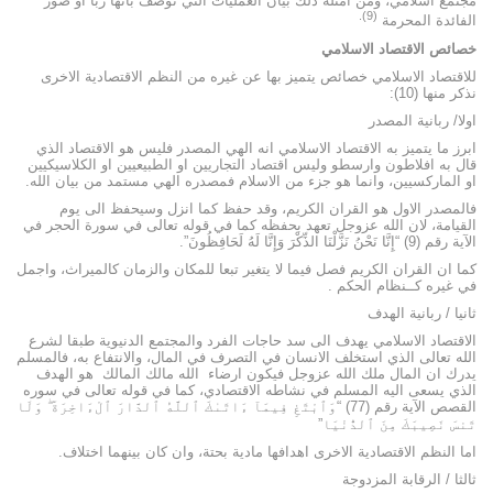
مجتمع اسلامي، ومن امثلة ذلك بيان العمليات التي توصف بانها ربا او صور
(9).
الفائدة المحرمة
خصائص الاقتصاد الاسلامي
للاقتصاد الاسلامي خصائص يتميز بها عن غيره من النظم الاقتصادية الاخرى
نذكر منها (10):
اولا/ ربانية المصدر
ابرز ما يتميز به الاقتصاد الاسلامي انه الهي المصدر فليس هو الاقتصاد الذي
قال به افلاطون وارسطو وليس اقتصاد التجاريين او الطبيعيين او الكلاسيكيين
او الماركسيين، وانما هو جزء من الاسلام فمصدره الهي مستمد من بيان الله.
فالمصدر الاول هو القران الكريم، وقد حفظ كما انزل وسيحفظ الى يوم
القيامة، لان الله عزوجل تعهد بحفظه كما في قوله تعالى في سورة الحجر في
الآية رقم (9) “إِنَّا نَحْنُ نَزَّلْنَا الذِّكْرَ وَإِنَّا لَهُ لَحَافِظُونَ”.
كما ان القران الكريم فصل فيما لا يتغير تبعا للمكان والزمان كالميراث، واجمل
في غيره كــنظام الحكم .
ثانيا / ربانية الهدف
الاقتصاد الاسلامي يهدف الى سد حاجات الفرد والمجتمع الدنيوية طبقا لشرع
الله تعالى الذي استخلف الانسان في التصرف في المال، والانتفاع به، فالمسلم
يدرك ان المال ملك الله عزوجل فيكون ارضاء الله مالك المالك هو الهدف
الذي يسعى اليه المسلم في نشاطه الاقتصادي، كما في قوله تعالى في سوره
القصص الآية رقم (77) “وَٱبْتَغِ فِيمَآ ءَاتَىٰكَ ٱللَّهُ ٱلدَّارَ ٱلْءَاخِرَةَ ۖ وَلَا
تَنسَ نَصِيبَكَ مِنَ ٱلدُّنْيَا”
اما النظم الاقتصادية الاخرى اهدافها مادية بحتة، وان كان بينهما اختلاف.
ثالثا / الرقابة المزدوجة