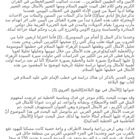
الأمين
وآله
الطيبين
الطاهرين
…
تعددت
أساليب
التعبيرالخطابي
في
القرآن
الكريم
وفي
كلام
اهل
البيت
عليهم
السلام
ومنها
التعبير
بالأمثال
،ويعد
التعبير
بهافنا
ادبيا
أصيلا
من
فنون
الأداء
اللغوي
في
الخطاب
اليومي
.
فعندما
نذكرعبارة((
ايادي
سبأ)(
1
)
فأننا
نذكر
المئات
من
السنين
والمئات
من
الاحداث
المختزلة
خلف
هذه
العبارة
تبدأ
من
هجرة
القبائل
من
اليمن
على
اثر
انهدام
سد
مأرب
ومرورا
بقيام
الدويلات
والمدن
في
شبة
الجزيرة
العربية
مثل
دولتي
المناذرة والغساسنة
ونزوح الاوس والخزرج الى
يثرب وحكم قبيلة خزاعة
ل
مكة
.
وعندما
نذكر
المثل
((
أشأم
من
البسوس))
…
(
2
)
فأننا
اختزلنا
اربعين
عاما
من
الحروب
بين
قبيلة
تغلب
وبكر
التي
راح
ضحيتها
الكثيرمن
البشر
,
ونحن
بصدد
تحليل
الأمثال
التي
وظفتها
السيدة
الزهراء
عليها
السلام
في
خطبتها
الموسومة
ب(الخطبة
الفدكية)وعرض
هذه
الأمثال
من
خلال
تبويبها
وتحليلها
تحليلا
لغويا
تأريخيا
فعلى
الرغم
من
الكثير
من
الدراسات
التي
تناولت
سيرة
السيدة
الزهراء
((
عليها
السلام))
بصورة
عامة
والخطبة
بصورة
خاصةإلا
انّنا
لم
نجد
دراسة
أولت
أهمية
للأمثال
ودراستها
دراسة
تحليلة
تأريخية
لتوضيح
ما
المقصود
من
هذه
الأمثال
في
خطبتها
عليها
السلام
.
ومن
الجدير
بالذكر
ان
هناك
دراسة
في
خطب
الإمام
علي
عليه
السلام
في
كتاب
نهج
البلاغة
عنوانها
((الأمثال
في
نهج
البلاغة))للشيخ
الغروي
.
(
3
)
وقد
مهدت
للبحث
بكلام
موجز
عن
فدك
ومناسبة
الخطبة
ثم
عرضت
لمفهوم
المثل
في
اللغة
والاصطلاح
،ونشأته
وأنواعه،
ثم
اوردت
عنوانا
للأمثال
في
القرآن
الكريم
،
ثم
الأمثال
الموجزة
وهي
العنوان
المستهدف
للبحث
،ثم
عرضت
الأمثال
في
الشعر
العربي
.
ثم
ماتوصل
اليه
البحث
في
هذا
الموضوع
أنّ
للزهراء
عليها
السلام
أمثالًا
خاصة
بها
لذلك
حمل
البحث
عنوانا
((الأمثال
الفاطمية
في
الخطبة
الفدكية))
.
فدك
:-
وهي
ارض
زراعية
واسعة
الاطراف
و
واحة
خصبة
كانت
مسكنا
لليهود
تقع
بالقرب
من
خيبر
وتحديدا
في
الجزء
الجنوبي
الغربي
من
منطقة
حائل
في
الحجاز
في
شبه
الجزيرة
العربية
وتبعد
عن
المدينة
المنورة
بحدود
150
فرسخا