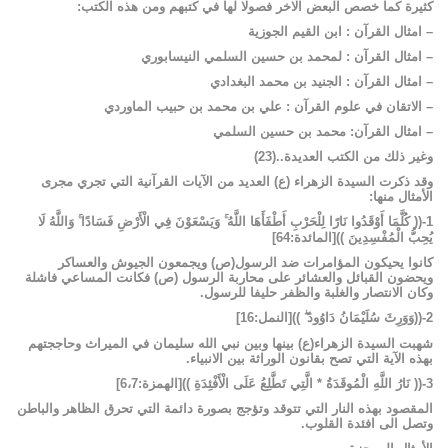
كثيرة
كما
خصص
البعض
الاخر
فصولا
لها
في
كتبهم
ومن
هذه
الكتب
:
–
امثال
القرآن
:
ابن
القيم
الجوزية
–
امثال
القرآن
:
لمحمد
بن
حسين
السلمي
النيسابوري
–
امثال
القرآن
:
الجنيد
بن
محمد
البغدادي
–
الاتقان
في
علوم
القرآن
:
علي
بن
محمد
بن
حبيب
الماوردي
–
امثال
القرآن
:
محمد
بن
حسين
السلمي
وغير
ذلك
من
الكتب
العديدة
..
(
23
)
وقد
ذكرت
السيدة
الزهراء
(ع)
العديد
من
الآيات
القرآنية
التي
تجري
مجرى
الأمثال
منها
:
1-
((
كُلَّمَا
أَوْقَدُوا
نَارًا
لِلْحَرْبِ
أَطْفَأَهَا
اللَّهُ ۚ
وَيَسْعَوْنَ
فِي
الْأَرْضِ
فَسَادًا ۚ
وَاللَّهُ
لَا
يُحِبُّ
الْمُفْسِدِينَ
))
[
المائدة
:64]
كانوا
يحيكون
المؤامرات
ضد
الرسول(ص)
ويجمعون
الجيوش
والعساكر
ويحضون
القبائل
والعشائر
على
محاربة
الرسول
(ص)
فكانت
المساعي
فاشلة
وكان
الانتصار
والغلبة
والظفر
حليفا
للرسول
.
2-
((وَوَرِثَ
سُلَيْمَانُ
دَاوُودَ ۖ
))
[
النمل
:16]
شهبت
السيدة
الزهراء(ع)
بينها
وبين
نبي
الله
سليمان
في
الميراث
وحاججتهم
بهذه
الآية
التي
تصح
بقانون
الوراثة
بين
الانبياء
.
3-
((
نَارُ
اللَّهِ
الْمُوقَدَةُ
*
الَّتِي
تَطَّلِعُ
عَلَى
الْأَفْئِدَةِ
))
[
الهمزة
:6
7]
،
المقصود
بهذه
النار
التي
تتوقد
وتؤجج
بصورة
دائمة
التي
تحرق
الظاهر
والباطن
وتصل
الى
افئدة
القلوب
.