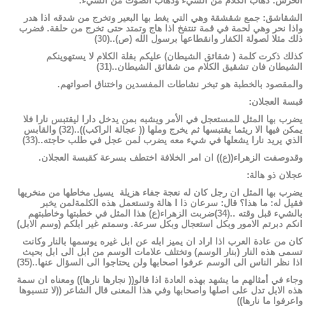
الخرس
:
ذهاب
الكلام
من
الشيء
وذهاب
الصوت
من
الشيء
.
الشقاشق
:
جمع
شقشقة
وهي
التي
يغط
بها
البعير
وتخرج
من
شدقه
اذا
هدر
واذا
نحر
وهي
لحمة
في
قمة
تنتفخ
اذا
هاج
وتمتد
حتى
تخرج
من
حلقة
.
فضرب
ذلك
مثلا
لصولة
الكفار
وانقطاعها
برسول
الله
(ص)
..
(
30
)
كذلك
ذكرت
كلمة
(
شقائق
الشيطان)
عليكم
بقلة
الكلام
لا
يستهوينكم
الشيطان
فان
تشقيق
الكلام
من
شقائق
الشيطان
..
(
31
)
والمقصود
بالخطبة
هو
تبخر
نشاطات
المفسدين
واختناق
اصواتهم
.
قبسة
العجلان
:
يضرب
بها
المثل
للمستعجل
في
الأمر
ويشبه
بمن
يدخل
دارا
ليقتبس
نارا
فلا
يمكن
فيها
الا
ريثما
يقتبسها
ثم
يخرج
وملها
((
عجالة
الراكب))
..
(
32
)
والقابس
الذي
يريد
نارا
يشعلها
في
شيء
معه
يضرب
لمن
عجل
في
طلب
حاجته
..
(
33
)
وقدوصفت
الزهراء((ع))
ان
امر
الخلافة
اختطف
بسرعة
كقبسة
العجلان
.
عجلان
ذو
هالة
:
يضرب
بها
المثل
ان
رجل
كان
له
نعجة
جفاء
هزيلة
يسيل
مخاطها
من
منخريها
فقيل
له
:
ما
هذا؟
قال
:
سرعان
ذا
ا
هالة
وتستعمل
هذه
الكلمةلمن
يخبر
بالشيء
قبل
وقته
..
(
34
)ضربت
الزهراء(ع)
هذا
المثل
في
خطبتها
وخاطبتهم
انكم
دبرتم
الامور
وبكل
استعجال
وبكل
سرعة.
وسمتم
غير
ابلكم
(وسم
الابل)
كان
من
عادة
العرب
اذا
اراد
ان
يميز
ابله
عن
ابل
غيره
يوسمها
بالنار
وكانت
تسمى
هذه
النار
(بنار
الوسم)
وتختلف
علامات
الوسم
من
ابل
الى
ابل
بحيث
اذا
نظر
الناس
الى
الوسم
عرفوا
اصحابها
ولن
يحتاجوا
الى
السؤال
عنها
..
(
35
)
وجاء
في
أمثالهم
ما
يشهد
بهذه
العادة
اذا
قالو((
نجارها
نارها))
ومعناه
ان
سمة
هذه
الابل
تدل
على
اصلها
واصحابها
وفي
هذا
المعنى
قال
الشاعر
((لا
تنسبوها
واعرفوا
ما
نارها))