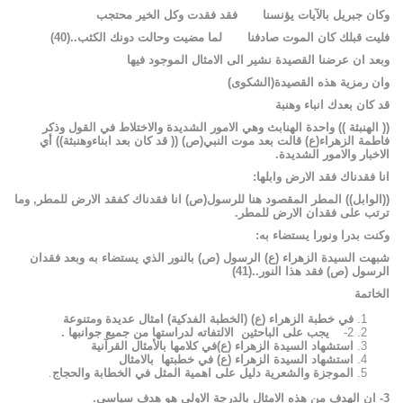
وكان
جبريل
بالآيات
يؤنسنا
فقد
فقدت
وكل
الخير
محتجب
فليت
قبلك
كان
الموت
صادفنا
لما
مضيت
وحالت
دونك
الكثب
..
(
40
)
وبعد
ان
عرضنا
القصيدة
نشير
الى
الامثال
الموجود
فيها
وان
رمزية
هذه
القصيدة(الشكوى)
قد
كان
بعدك
انباء
وهنبة
((
الهنبثة
))
واحدة
الهنابث
وهي
الامور
الشديدة
والاختلاط
في
القول
وذكر
فاطمة
الزهراء(ع)
قالت
بعد
موت
النبي(ص)
((
قد
كان
بعد
ابناءوهنبثة))
أي
الاخبار
والامور
الشديدة
.
انا
فقدناك
فقد
الارض
وابلها
:
((الوابل))
المطر
المقصود
هنا
للرسول(ص)
انا
فقدناك
كفقد
الارض
للمطر
,
وما
ترتب
على
فقدان
الارض
للمطر
.
وكنت
بدرا
ونورا
يستضاء
به
:
شبهت
السيدة
الزهراء
(ع)
الرسول
(ص)
بالنور
الذي
يستضاء
به
وبعد
فقدان
الرسول
(ص)
فقد
هذا
النور
..
(
41
)
الخاتمة
في
خطبة
الزهراء
(ع)
(الخطبة
الفدكية)
امثال
عديدة
ومتنوعة
2-
يجب على الباحثين الالتفاته لدراستها من جميع جوانبها
.
استشهاد السيدة الزهراء
(ع)
في
كلامها
بالأمثال
القرآنية
استشهاد السيدة الزهراء (ع) في خطبتها
بالامثال
الموجزة
والشعرية
دليل على اهمية المثل في الخطابة والحجاج
.
3-
ان
الهدف
من
هذه
الامثال
بالدرجة
الاولى
هو
هدف
سياسي
.