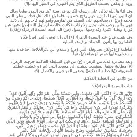
يزيد
او
ينقص
بحسب
الطريق
الذي
يتم
اختياره
في
السير
اليها
..
(
4
)
وقد
افاءها
الله
تعالى
على
رسوله
الكريم
في
سنة
7
هـ
من
اليهود
صلحا
وذلك
ان
النبي
(ص)
لما
نزل
خيبر
وفتح
حصونها
،فلما
بلغ
ذلك
اهل
فدك
راسلوا
النبي
محمد
(ص)
ان
يصالحهم
على
النصف
من
ثمارهم
واموالهم
فأجابهم
الى
ذلك
فهي
مالم
يوجف
عليه
بخيل
ولا
ركاب
فكانت
خالصة
لرسول
الله
(ص)
وفيها
عين
فوارة
ونخيل
كثيرة
وقد
وهبها
الرسول
(ص)
الى
ابنته
السيدة
الزهراء
(ع)
.
(
5
)
وقد
بقيت
فدك
عند
السيدة
الزهراء
(ع)
الى
ان
توفي
النبي
(ص)
فكان
العاملون
بها
يأتون
بالحصاد
او
قيمته
المالية
لفاطمة
(ع)
؛ولكن
بعد
وفاة
النبي
(ص)
واستلام
ابي
بكرالخلافة
اخذ
فدك
منها
واستولى
عليها
فمنع
الزهراء
(ع)حقها
.
وبعد
مصادرة
فدك
من
الزهراء
(ع)
من
قبل
السلطة
الحاكمة
خرجت
الزهراء
(ع)
مطالبة
بحقها
المغتصب
.
ذهبت
الى
مسجد
النبي
(ص)
و
خطبت
خطبتها
المعروفة
((بالخطبة
الفدكية))
بحضور
المهاجرين
والانصار
..
(
6
)
من
كلامها
في
الخطبة
الفدكية
قالت
السيدة
الزهراء(ع)
:
((أيُّها
النّاسُ
!
اعْلَمُوا
أنِّي
فاطِمَةُ،
وَأبي
مُحمَّدٌ
صَلَّى
اللهُ
عَلَيْهِ
وَآلِهِ،
أَقُولُ
عَوْداً
وَبَدْءاً،
وَلا
أقُولُ
ما
أقُولُ
غَلَطاً،
وَلا
أفْعَلُ
ما
أفْعَلُ
شَطَطاً
: {
لَقَدْ
جاءَكُمْ
رَسُولٌ
مِنْ
أنْفُسِكُمْ
عَزيزٌ
عَلَيْهِ
ما
عَنِتُّمْ
حَريصٌ
عَلَيْكُمْ
بِالْمُؤْمِنِينَ
رَؤوفٌ
رَحِيم
}
فَإنْ
تَعْزُوه
وَتَعْرِفُوهُ
تَجِدُوهُ
أبي
دُونَ
نِسائِكُمْ،
وَأخا
ابْنِ
عَمَّي
دُونَ
رِجالِكُمْ،
وَ
لَنِعْمَ
الْمَعْزِيُّ
إلَيْهِ
صَلى
الله
عليه
وآله
.
فَبَلَّغَ
الرِّسالَةَ
صادِعاً
بِالنِّذارَةِ،
مائِلاً
عَنْ
مَدْرَجَةِ
الْمُشْرِكِينَ،
ضارِباً
ثَبَجَهُمْ،
آخِذاً
بِأكْظامِهِمْ،
داعِياً
إلى
سَبيلِ
رَبِّهِ
بِالحِكْمَةِ
وَالمَوْعِظَةِ
الحَسَنةِ،
يَكْسِرُ
الأَصْنامَ،
وَيَنْكُتُ
الْهامَ،
حَتَّى
انْهَزَمَ
الْجَمْعُ
وَوَلُّوا
الدُّبُرَ،
حَتّى
تَفَرَّى
اللَّيْلُ
عَنْ
صُبْحِهِ،
وَأسْفَرَ
الحَقُّ
عَنْ
مَحْضِهِ،
وَنَطَقَ
زَعِيمُ
الدّينِ،
وَخَرِسَتْ
شَقاشِقُ
الشَّياطينِ،
وَطاحَ
وَشيظُ
النِّفاقِ،
وَانْحَلَّتْ
عُقَدُ
الْكُفْرِ
وَالشِّقاقِ،
وَفُهْتُمْ
بِكَلِمَةِ
الإْخْلاصِ
فِي
نَفَرٍ
مِنَ
الْبيضِ
الْخِماصِ،
وَكُنْتُمْ
عَلى
شَفا