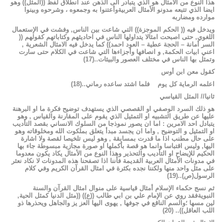
هذا
النوع
من
الأمثال
هو
الذي
يتبادر
الى
الذهن
عند
انطلاق
لفظ
((المثل))
وهو
ايضا
الذي
تتبعه
مدونو
الأمثال
العربيةوأعتنوا
به
وجمعوه
،
وشرحوه
وبينوا
موارده
ومضاربه
ويدخل
فيه
((
الحكم
الموجزة))
التي
شاعت
بين
الناس
,
وفشت
في
الإستعمال
اللغوي
,
حتى
اصبحت
امثالا
يتداولها
الناس
في
احاديثهم
وكتاباتهم
كقولهم
((
السر
أمانة
–
الحجة
عطية
–
العود
احمد))
كما
يدخل
فيه
الامثال
الشعرية
,
اعني
ابيات
الحكمة
,
و
انصافها
وأجزاءها
التي
شاعت
في
الكلام
حتى
سارت
وتمثل
بها
الناس
في
مختلف
العصور
والبيئات
..
(
17
)
كقول
معن
ابن
أوس
اعلمه
الرماية
كل
يوم
فلما
اشتد
ساعده
رماني
..
(
18
)
ثانيا
//
المثل
القياسي
هو
ذلك
السرد
الوصفي
او
القصصي
الذي
يستهدف
توضيح
فكرة
ما
او
البرهنة
عليها
عن
طريق
التشبيه
او
التمثيل
الذي
يقوم
على
المقارنة
والقياس
,
وهو
يتبادل
احد
الامرين
:
اما
ان
يصور
نموذجا
من
السلوك
الانساني
بقصد
التأديب
او
التمثيل
و
التوضيح
,
واما
ان
يجسد
مبدأ
يتعلق
بملكوت
الله
ومخلوقاته
وهو
على
حال
مطنب
اذا
ما
قدرت
بمسابقة
,
وهو
ليس
تلخيصا
لقصة
ولا
اشارة
اليها
,
وليس
اقتباسا
وانما
هو
قصة
بأكملها
او
صورة
مجازية
مبسوطة
جاء
بها
الحكيم
للإيضاح
او
التأديب
والتحذير
وهذا
النوع
من
الأمثال
يكاد
يكون
معدوما
في
مدونات
الأمثال
العربية
القديمة
فأننا
اذا
تصفحنا
هذه
المدونات
لا
نكاد
نعثر
على
مثل
واحد
منها
ولكننا
نجده
بكثرة
في
امثال
القرآن
الكريم
وفي
كلام
الرسول(ص)
..
(
19
)
ثم
نسج
حكماء
الإسلام
أمثال
قياسية
على
منوال
امثال
القرآن
والسنة
النبويةفقد
روي
عن
الإمام
علي
بن
ابي
طالب
((ع))
((مثل
الدنيا
كمثل
الحية
,
لين
مسها
؛والسم
الناقع
في
جوفها
,
يهوى
اليها
العز
يز
والجاهل
ويحذرها
ذو
اللب
العاقل))
..
(
20
)