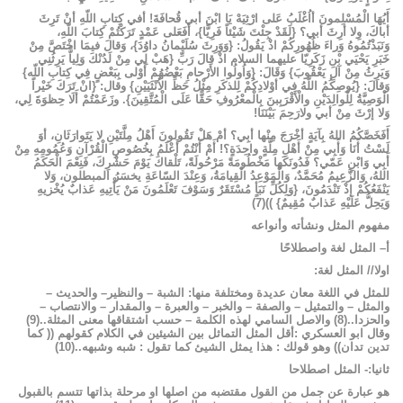
أَيُهَا
الْمُسْلِمونَ
أاُغْلَبُ
عَلى
ارْثِيَهْ
يَا
ابْنَ
أبي
قُحافَةَ
!
أفي
كِتابِ
اللّهِ
أنْ
تَرِثَ
أباكَ،
وِلا
أرِثَ
أبي؟
{
لَقَدْ
جِئْتَ
شَيْئاً
فَرِيًّا
}
،
أَفَعَلى
عَمْدٍ
تَرَكْتُمْ
كِتابَ
اللّهِ،
وَنَبَذْتُمُوهُ
وَراءَ
ظُهُورِكُمْ
اذْ
يَقُولُ
: {
وَوَرِثَ
سُلَيْمانُ
داوُدَ
}
،
وَقالَ
فيمَا
اخْتَصَّ
مِنْ
خَبَرِ
يَحْيَي
بْنِ
زَكَرِيّا
عليهما
السلام
اذْ
قالَ
رَبِّ
{
هَبْ
لِي
مِنْ
لَدُنْكَ
وَلِياًّ
يَرِثُنِي
وَيَرِثُ
مِنْ
آلِ
يَعْقُوبَ
}
وَقَالَ
: {
وَاُولُوا
الأَرْحامِ
بَعْضُهُمْ
أَوْلى
بِبَعْضٍ
فِي
كِتابِ
اللّه
}
وَقالَ
: {
يُوصِكُمُ
اللّهُ
في
أوْلادِكُمْ
لِلذكَرِ
مِثْلُ
حَظِّ
الاُنْثَيَيْنِ
}
وقال
: {
انْ
تَرَكَ
خَيْراً
الْوَصِيَّةُ
لِلْوالِدَيْنِ
والْأَقْرَبِبنَ
بِالْمعْرُوفِ
حَقًّا
عَلَى
الْمُتَّقِينَ
}.
وزَعَمْتُمْ
أَلَا
حِظوَةَ
لِي،
وَلا
إرْثَ
مِنْ
أبي
ولارَحِمَ
بَيْنَنَا
!
أَفَخَصَّكُمُ
اللهُ
بِآيَةٍ
أخْرَجَ
مِنْها
أبِي؟
أمْ
هَلْ
تَقُولونَ
أَهْلُ
مِلَّتَيْنِ
لا
يَتَوارَثَانِ،
أوَ
لَسْتُ
أَنَا
وَأَبِي
مِنْ
أَهْلِ
مِلَّةٍ
واحِدَةٍ؟
!
أَمْ
أَنْتُمْ
أَعْلَمُ
بِخُصُوصِ
الْقُرْآنِ
وَعُمُومِهِ
مِنْ
أَبِي
وَابْنِ
عَمّي؟
فَدُونَكَها
مَخْطُومَةً
مَرْحُولَةً،
تَلْقاكَ
يَوْمَ
حَشْرِكَ،
فَنِعْمَ
الْحَكَمُ
اللهُ،
وَالزَّعِيمُ
مُحَمَّدٌ،
وَالْمَوْعِدُ
الْقِيامَةُ،
وَعِنْدَ
السّاعَةِ
يخسَرُ
المبطلون،
وَلا
يَنْفَعُكُمْ
إذْ
تَنْدَمُونَ،
{
وَلِكُلِّ
نَبَأٍ
مُسْتَقَرٌ
وَسَوْفَ
تَعْلَمُونَ
مَنْ
يَأْتِيهِ
عَذابٌ
يُخْزيهِ
وَيَحِلُّ
عَلَيْهِ
عَذابٌ
مُقِيمٌ
}
))(
7
)
مفهوم
المثل
ونشأته
وأنواعه
أ
–
المثل
لغة
واصطلاحًا
اولا
//
المثل
لغة
:
للمثل
في
اللغة
معان
عديدة
ومختلفة
منها
:
الشبة
–
والنظير
–
والحديث
–
والمثل
–
والتمثيل
–
والصفة
–
والخبر
–
والعبرة
–
والمقدار
–
والانتصاب
–
والحزدا
..
(
8
)
والاصل
السامي
لهذه
الكلمة
–
حسب
اشتقاقها
معنى
المثلة
..
(
9
)
وقال
ابو
العسكري
:
أقل
المثل
التماثل
بين
الشيئين
في
الكلام
كقولهم
((
كما
تدين
تدان))
وهو
قولك
:
هذا
يمثل
الشيئ
كما
تقول
:
شبه
وشبهه
..
(
10
)
ثانيا
:-
المثل
اصطلاحا
هو
عبارة
عن
جمل
من
القول
مقتضبه
من
اصلها
او
مرحلة
بذاتها
تتسم
بالقبول