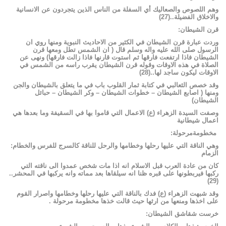
وهم
اللصوص
والصعاليك
أي
السفلة
من
الناس
الذين
يتجردون
عن
الانسانية
والاخلاق
الفضيلة
..
(
27
)
قرن
الشيطان
:
وردت
عبارة
قرن
الشيطان
في
الكثير
من
الاحاديث
النبوية
ومنها
روي
ان
الرسول
صلى
الله
عليه
واله
وسلم
قال
(
ان
الشمس
تطل
ومعها
قرن
الشيطان
فاذا
ارتفعت
فارقها
ثم
استوت
قارنها
فاذا
زالت
فارقها)
ونهى
عن
الصلاة
في
هذه
الاوقات
وقوله
قرن
الشيطان
يقرب
راسه
من
الشمس
في
الاوقات
ليكون
ساجد
لها
..
(
28
)
وقد
خصص
الثعالبي
في
كتابة
ثمار
القلوب
باب
في
ما
يتعلق
بالشيطان
والجن
ومنها
(
اصابع
الشيطان
–
خطوات
الشيطان
–
وكر
الشيطان
–
حبائل
الشيطان)
وصفت
السيدة
الزهراء
(ع)
الاعمال
التي
قاموا
بها
في
السقيفة
وما
بعدها
هي
اعمال
شيطانية
مخطومةمرحولة
:
وهي
الناقة
التي
عليها
رحلها
وخطامها
والرحل
للناقة
كالسرج
للفرس
والخطام
:
الزمام
كان
من
عادة
العرب
قبل
الاسلام
انه
اذا
مات
شخص
عمدوا
الى
ناقته
التي
ركبها
فيربطونها
على
قبره
ظنا
انه
سيلقاها
بعد
مماته
وانه
يركبها
في
المحشر
..
)
29
(
وقد
شبهت
الزهراء
(ع)
فدك
بالناقة
التي
عليها
رحلها
وخطامها
واصرار
القوم
على
اخذها
ومنعها
من
ارثها
حيث
قالت
خذها
مخطومة
مرحولة
.
خرست
شقاشق
الشيطان
: