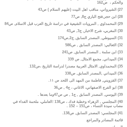
والحكم ،
ص
162
27
)
الشيرواني
،
مناقب
اهل
البيت (عليهم السلام )
ص
43
28
)
ابن
حجر
,فتح الباري
ج
8,
ص
77
29
)
المحمداوي
,
المرويات
الشيعية
في
دراسة
تاريخ
العرب
قبل
الاسلام
,
ص
84
30
)
المغربي
،
شرح
الاخبار
,
ج
3,
ص
43
31
)
السيوطي
,
المصدر
السابق
,
ج
2,
ص
174
32
)
الثعالبي
:
المصدر
السابق
,
ص
586
33
)
ابن
سلمة
,
المصدر
السابق
,
ص
241
34
)
الميداني
,
مجمع
الامثال
,
ص
339
35
)
المحمداوي
,
الامثال
العربية
مصدرا لدراسة التاريخ
،
ص
132
.
36
)
الميداني
,
المصدر
السابق
,
ص
338
37
)
القزويني
,
فاطمة
من
المهد
الى
اللحد
ص ١١.
38
)
ابو
الفرج
الاصفهاني
،
الاغاني
،
ج
4 ,
ص
36
39
)
اليوسي
,
المصدر
السابق
,
ج
1 ,
ص
ص
47وما بعدها .
40
)
المجلسي
,
الزهراء
وخطبة فدك ،
ص
138 ؛
العاملي
،
ملحمة
الفداء
في
مصاب
سيدة
النساء
،
ص
151 – 152 .
41
)
المجلسي
:
المصدر
السابق
,
ص
138.
قائمة
المصادر
والمراجع