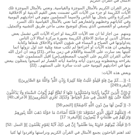
الامثال
في
القران
الكريم
يزخر
القران
الكريم
بالأمثال
الموجزة
والقياسية
,
ونعني
بالأمثال
الموجزة
تلك
الآيات
الكريمة
او
جزء
من
الآيات
التي
تضمنت
بعض
القيم
الدينية
او
الاخلاقية
المركزة
والتي
يتمثل
بها
الناس
ولاسيما
المسلمين
منهم
في
احاديثهم
اليومية
وفي
كتاباتهم
وخطبهم
واشعارهم
كما
نعني
بالأمثال
القياسية
ذلك
السرد
الوصفي
او
القصصي
الذي
يساق
لتوضيح
معنى
ماعن
طريق
التشبيه
والتمثيل
.
ومنهم
من
اجاز
لنا
ان
نعد
الآيات
الكريمة
او
اجزاء
الآيات
التي
تشمل
بعض
مسائل
الدين
او
مبادئ
الاخلاق
الكريمة
بصورة
مركزة
امثالا
لان
الناس
يتداولونها
في
الصباح
و
المساء
في
شؤون
الحياة
والاخلاق
شفاها
وكتابة
وطبيعي
ان
هذه
الآيات
او
أجزاءها
لم
تكتب
صفة
مثلية
عند
اول
نزولها
انما
كتبتها
بعد
سارت
على
الالسنة
والأقلام
في
زمن
متأخر
..
(
21
)
وبعد
ان
انزل
الله
تعالى
القران
الكريم
على
الحبيب
المصطفى(ص)
اقبل
المسلمون
عليه
بقراءته
ويحفظونه
ويرددون
آياته
وخاصة
آياته
القصار
ثم
اصبحوا
يتمثلون
ببعض
منها
في
احاديثهم
اليومية
حتى
غدت
سائرة
على
السنتهم
..
(
22
)
وبعض
هذه
الآيات
:
1-
((
….
كَمْ
مِنْ
فِئَةٍ
قَلِيلَةٍ
غَلَبَتْ
فِئَةً
كَثِيرَةً
بِإِذْنِ
اللَّهِ ۗ
وَاللَّهُ
مَعَ
الصَّابِرِينَ))
[
البقرة
:249]
2-
((إِنَّ
الَّذِينَ
كَذَّبُوا
بِآيَاتِنَا
وَاسْتَكْبَرُوا
عَنْهَا
لَا
تُفَتَّحُ
لَهُمْ
أَبْوَابُ
السَّمَاءِ
وَلَا
يَدْخُلُونَ
الْجَنَّةَ
حَتَّىٰ
يَلِجَ
الْجَمَلُ
فِي
سَمِّ
الْخِيَاطِ ۚ
وَكَذَٰلِكَ
نَجْزِي
الْمُجْرِمِينَ))
[
الأعراف
:40]
3-
((
لَيْسَ
لَهَا
مِنْ
دُونِ
اللَّهِ
كَاشِفَةٌ))
[
النجم
:58]
4-
((مَثَلُهُمْ
كَمَثَلِ
الَّذِي
اسْتَوْقَدَ
نَارًا
فَلَمَّا
أَضَاءَتْ
مَا
حَوْلَهُ
ذَهَبَ
اللَّهُ
بِنُورِهِمْ
وَتَرَكَهُمْ
فِي
ظُلُمَاتٍ
لَا
يُبْصِرُونَ
))
[
البقرة
: 17]
5-
((
فَتِلْكَ
بُيُوتُهُمْ
خَاوِيَةً
بِمَا
ظَلَمُوا ۗ
إِنَّ
فِي
ذَٰلِكَ
لَآيَةً
لِقَوْمٍ
يَعْلَمُونَ
))
[
النمل
:52]
لقد
اهتم
الباحثون
بجمع
الأمثال
في
القرآن
الكريم
ودراستها
وافردوا
لها
كتبا