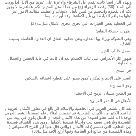
وبهذه
النار
ايضا
كانت
تقدم
ابل
الشرفاء
والاعزة
على
غيرها
من
الابل
اذا
وردت
الى
الماء
..
(
36
)
وقصد
الزهراء
(ع)
من
هذا
المثل
القديم
انكم
عملتم
ما
لا
يجوز
لكم
ان
تفعلوه
وانتخبتم
من
ليس
بأهل
الانتخاب
واعطيتم
مقاليد
الامور
غير
اهلها
وخولتم
القيادة
الى
غير
اكفاءها
.
وقد
أوردت
ايضا
في
الخطبة
بعض
العبارات
التي
تجري
مجرى
الامثال
مثل
:..
(
37
)
ظهرت
حسكة
النفاق
:
وهي
الشوكة
ويراد
بها
العداوة
وهي
عداوة
النفاق
اي
العداوة
الحاصلة
بسبب
النفاق
.
سمل
جلباب
الدين
:
ظهور
اثار
الأندراس
على
ثياب
الاسلام
بعد
ان
كانت
في
غاية
الحسن
والجمال
والعداوة
حز
المدى
:
الصبر
على
الاذى
والمكاره
كمن
يصبر
على
تقطيع
اعضائه
بالسكين
وخز
السنان
.:
هو
الطعن
بسنان
الرمح
في
الاحشاء
الأمثال
في
الشعر
العربي
:
لقد
كان
للشعر
العربي
في
الجاهلية
والإسلام
اثر
بالغ
في
تطور
الأمثال
العربية
,
اذا
نجد
الكثير
من
الابيات
الشعرية
قد
تضمنت
امثالا
,
فلو
تصفحنا
الشعر
العربي
لوجدنا
انه
قلما
تخلو
قصيدة
من
هذه
الامثال
فتجد
ان
المثل
يكون
في
بيت
من
القصيدة
وتارةفي
نصف
بيت
واحيانا
قصيدة
باكملها
,
ومن
هذه
القصائد
قصيدة
ابي
العتاهية
التي
تسمى(ذات
الأمثال
)
والتي
قال
عنها
ابو
الفرج
الاصفهاني
(
وهذه
القصيدة
من
بدائع
ابو
العتاهية
وفيها
أربع
الاف
مثل
..
(
38
)