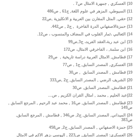
10
)
العسكري
,
جمهرة
الامثال
ص
7 .
11
)
السيوطي،
المزهر
في علوم اللغة
,
ج
61 ,
ص
486
12
)
حقي
,
المثل
المقارن
بين
العربية
و
الانكليزية
,
ص
22
13
)
حمزة
الاصفهاني
الدرة
الفاخرة
,
ج
2 ,
ص
442.
14
)
الثعالبي
،
ثمار
القلوب
في
المضاف
والمنسوب
،
ص
12
.
15
)
ابن
عبد ربة
،
العقد
الفريد
،
ج
3,
ص
99
16
)
ابن
سلمة
,
،
الفاخرفي الامثال
،
ص
172
17
)
قطامش
,
الامثال
العربية
دراسة
تاريخية
,
ص
29
18
)
العسكري
,
المصدر
السابق
,
ج
1 ,
ص
77
19
)
قطامش
,
المصدر
السابق
,
ص
30
20
)
الشريف
الرضي
,
المصدر
السابق
,
ج
2 ,
ص
333
21
)
قطامش
,
المصدر
السابق
,
ص
30
22
)عبد
الحليم
,
محمد
,
امثال
القران
الكريم
,
ص
…
23
)
قطامش
,
المصدر
السابق
,
ص
16 ,
محمد
عبد
الرحيم
,
المرجع
السابق
,
ص
149
24
)
الميداني
,
المصدر
السابق
,
ج
2,
ص
346 ,
قطامش
,
المرجع
السابق
,
ص
383
25
)
حمزة
الاصفهاني
,
المصدر
السابق
,
ج
2,
ص
458
26
)
العسكري
:
المصدر
السابق
,
ص
223 ,
اليوسي
،زهر
الاكم
في
الامثال