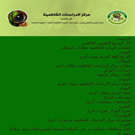
الرئيسية
أثار المرجع اليعقوبي الفاطمي
خطابات الزيارة الفاطمية
خطابات المرحلة
البحوث
التاريخ
اللغة العربية
بحوث أخرى
المقالات
مقالات مركز الدراسات الفاطمية
مقالات أخرى
اصدارات المركز
الكتب
رسائل جامعية
الندوات
ندوات مركز الدراسات الفاطمية
ندوات أخرى
المجلة
مجلة المركز
مجلات اخرى
مسابقات المركز
المسابقات
مسابقات أخرى
النشرة
نشرة المركز
نشرات اخرى
المؤتمرات
مؤتمرات مركز الدراسات الفاطمية
مؤتمرات أخرى
المزيد
اخبار ونشاطات
المكتبة
من نحن
المكتبة الصوتية
القسم العام
ارسل سؤالك
اتصل بنا