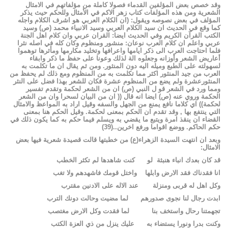
وقد
خصص
بعض
المؤلفين
القدماء
فصولا
كاملة
من
مؤلفاتهم
في
الامثال
الشعرية
ومن
هذه
المؤلفات
كتاب
زهر
الاكم
في
الأمثال
وللحكم
حيث
يذكر
المؤلف
في
بعض
نصوصه
ويقول
:
(ان
الكلام
العربي
هو
اشرف
الكلام
واجله
كما
وقع
في
الحديث
ان
سيد
الكلام
العربي
وسيد
الانبياء
محمد
(ص)
وسيد
الكتب
القرآن
الكريم
وفي
الحديث
ايضا
:
القران
عربي
وان
كلام
اهل
الجنة
عربي
واعلم
ان
كلام
العرب
نوعان
:
منشور
ومنظوم
وكان
كله
في
اصله
نثرا
فلما
احتاجت
العرب
الى
ذكر
ايامها
واعرافها
وتخليد
مكارمها
ومأثرها
توهموا
أعاريض
الشعر
وأوزانه
وجعلوه
الة
لذلك
وعونا
على
حفظ
ما
ذكر
وابقاء
لسهولته
على
الطبع
وميله
اليه
دون
المنثور
.
ومن
ثم
يقال
ان
ما
تكلمت
به
العرب
من
جيد
المنثور
اكثر
مما
تكلمت
به
من
المنظوم
ومع
ذلك
لم
يحفظ
من
المنثورعشرة
ولم
يضع
من
المنظوم
عشرة
فكان
للشعر
بهذا
فضل
على
النثر
ومما
ورد
في
الشعر
قو
ل
النبي
(ص)
ان
من
الشعر
لحكمة
وتقدم
تفسير
الحكمة
وروي
عنه
(ص)
ايضا
انه
قال
((
ان
من
البيان
لسحرا
وان
من
الشعر
لحكمة))
اي
كلاما
نافع
يمنع
من
الجهل
والسفه
وقيل
اراد
به
المواعظ
والامثال
التي
ينتفع
بها
,
وقد
تقدم
ان
الحكم
بمعنى
لحكمة
.
وقيل
الحكم
هنا
بمعنى
القضاء
ان
ينقذ
امرة
ويتبع
ما
يقضي
به
ويسلم
فيما
حكم
به
كما
يكون
ذلك
في
حكم
الحاكم
.
ووضع
اقواما
ورفع
اخرين
..
(
39
)
وبعد
ان
انتهت
السيدة
الزهراء(ع)
من
خطبتها
قالت
قصيدة
شعرية
فيها
بعض
الامثال
:
قد
كان
بعدك
انباء
هنبثة
لو
كنت
شاهدها
لم
تكثر
الخطب
انا
فقدناك
فقد
الارض
وابلها
واختل
قومك
فاشهدهم
ولا
تغب
وكل
اهل
له
قربى
ومنزلة
عند
الاله
على
الادنين
مقترب
ابدت
رجال
لنا
نجوى
صدورهم
لما
مضيت
وحالت
دونك
الترب
تجهمتنا
رحال
واستخف
بنا
لما
فقدت
وكل
الارض
مغتصب
وكنت
بدرا
ونورا
يستضاء
به
عليك
ينزل
من
ذي
العزة
الكتب