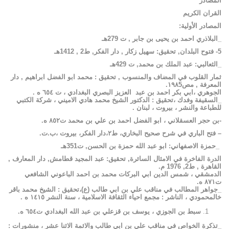
المصادر
القران
الكريم
المصادر
الأولية
:
_البلاذري
احمد
بن
يحيى
بن
جابر
,
ت
279
هـ
5-
فتوح
البلدان
,
تحقيق
:
سهيل
زكار
,
دار
الفكر
,
ط
2 , 1412
هـ
_الثعالبي
:
عبد
الملك
بن
محمد
,
ت
429
هـ
ثمار
القلوب
في
المضاف
والمنسوب
,
تحقيق
:
محمد
ابو
الفضل
ابراهيم
,
دار
المعرفة
,
مص١٩٨
5.
الجوهري ،
ابي بكر احمد بن عبد العزيز البصري البغدادي ، ت ٦٥٤ ه .
_السقيفة وفدك ،تحقيق : الدكتور الشيخ محمد هادي الاميني ، شركة الكتبي
للطباعة والنشر ، بيروت ، لبنان .
-بن حجر العسقلاني ، ابو الفضل احمد بن علي بن محمد ت٨٥٢ ه.
– فتح الباري في شرح صحيح البخاري، ط٢،دار الفكر، بيروت ،ب.ت.
_
حمزة
الاصفهاني
:
ابو
عبد
الله
حمزة
بن
الحسن
,
ت
351
هـ
الدرة
الفاخرة
في
الامثال
السائرة
,
تحقيق
:
عبد
المجيد
قطامش
,
دار
المعارف
,
القاهرة
,
ط
2, 1976
م
.
الدمشقي ، شمس الدين ابي البركات محمد بن احمد الباعوني الشافعي
ت٨٧١ ه.
_جواهر المطالب في مناقب علي بن ابي طالب (ع)،تحقيق : الشيخ محمد باقر
خالمحمودي ، الناشر : مجمع احياء الثقافة الاسلامية ، سنة النشر ١٤١٥ ه .
سبط بن الجوزي ، يوسف بن قزعلي بن عبد الله البغدادي ت٦٥٤ ه.
_تذكرة الخواص في مناقب علي بن ابي طالب والائمة الاثنا عشر ، منشورات :