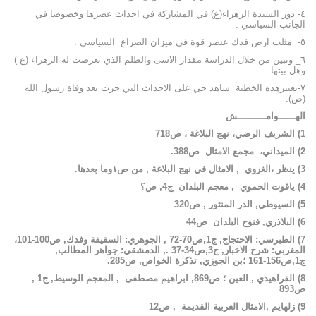
٤- دور السيدة الزهراء(ع) في المشاركة في احداث عصرها وخصوصا في
الجانب السياسي .
٥- مثلت ارض فدك عنصر قوة في ميزان الصراع السياسي .
٦_ وتبين من خلال الدراسة مقدار الاسى والظلم الذي تعرضت له الزهراء (ع )
وهل بيتها .
٧-تعتبرهذه الخطبة شاهد حي على الاحداث التي جرت بعد وفاة رسول الله
(ص).
الهــــــوامــــــــــش
1
)
الشريف الرضي
،
نهج
البلاغة
،
ص
718
2
)
الميداني
،
مجمع
الامثال
ص
388.
3
)
ينظر ،
الغروي
,
الامثال
في
نهج
البلاغة
, من ص١وما بعدها.
4
)
ياقوت
الحموي
,
معجم
البلدان
ج
4,
ص
؟
5
)
السيوطي
,
الدر
المنثور
,
ص
320
6
)
البلاذري
,
فتوح
البلدان
ص
44
7
)
الطبرسي
:
الاحتجاج
,
ج
1,
ص
70-72 ,
الجوهري
:
السقيفة
وفدك
,
ص
100-101،
المغربي
:
شرح
الاخبار
,
ج
3,
ص
34-37 .,
الدمشقي
:
جواهر
المطالب
,
ج
1,
ص
156-161 ؛
بن
الجوزي
,
تذكرة
الخواص
,
ص
285.
8
)
الفراهيدي
,
العين
؛
ص
869,
ابراهيم
مصطفى
,
المعجم
الوسيط
,
ج
1 ,
ص
893
9
)
زلهايم
,
الامثال
العربية
القديمة
,
ص
12