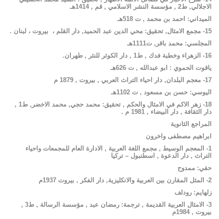
الاجلالي
,
ط
2 ,
مؤسسة
النشر
الاسلامي
,
قم
, 1414
هـ
الميداني
:
احمد
بن
محمد
,
ت
518
هـ
15-
مجمع
الامثال
,
تحقيق
:
محي
الدين
عبد
الحميد
,
دار
القلم ،
بيروت
، لبنان .
المجلسي
:
محمد
باقر
,
ت
1111
هـ
16-
الزهراء
وخطبة
فدك
,
ط
1 ,
دار
الكوثر
للنثر
,
طهران
.
ياقوت
الحموي
:
ابو
عبدالله
,
ت
626
هـ
17-
معجم
البلدان
,
دار
احياء
التراث
العربي
,
بيروت
, 1879
م
اليوسي
:
حسن
بن
مسعود
,
ت
1102
هـ
18-
زهر
الاكم
في
الامثال
والحكم
,
تحقيق
:
محمد
حجي
,
محمد
الاخضر
,
ط
1 ,
دار
الثقافة
,
دار
البيضاء
, 1981
م
.
المراجع
الثانوية
ابراهيم
مصطفى
واخرون
1-
المعجم
الوسيط
,
مجمع
اللغة
العربية
,
الادارة
العام
للمجمعات
واحياء
التراث
,
دار
الدعوة
,
اسطنبول
–
تركيا
حقي
:
ممدوح
2-
المثل
المقارن
بين
العربية
والانكليزية
,
دار
الفكر
,
بيروت
1937
م
زلهايم
:
رودلف
3-
الامثال
العربية
القديمة
,
ترجمة
:
رمضان
عبد
,
مؤسسة
الرسالة
,
ط
3 ,
بيروت
, 1984
م