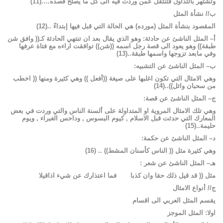
وتشتهر
بالتداول
فتنتقل
عمن
وردت
فيه
الى
كل
ما
يصلح
قصده
….
(
11
)
ب
//
نشأة
المثل
المقصود
بنشأة
المثل
(مورده)
هي
الحالة
التي
قبل
فيها
إبتداءً
..
(
12
)
أ
–
المثل
الناشئ
عن
حادثة
:
وهو
الذي
يقال
بعد
ان
تنتهي
الحادثة
كـ((
وافق
شن
طبقة))
وهو
يعود
الى
قصة
رجل
اسمه
((شن))
توافقت
اراءه
مع
فتاة
عرفها
وفي
مابعد
تزوجها
واسمها
طبقة
..
(
13
)
ب
–
المثل
الناشئ
عن
التشبيه
:
وهي
الامثال
التي
تكون
اغلبها
على
صيغة
((أفعل
))
وهي
كثيرة
ومنها
((
اخطب
من
سحبان
وائل))
..
(
14
)
ج
–
المثل
الناشئ
عن
قصة
:
وهي
تلك
الامثال
المروية
او
المتداولة
على
ألسنة
الناس
والتي
وردت
في
بعض
المعارك
التي
حدثت
قبل
الاسلام
,
كيوم
البسوس
,
وداحس
الغبراء
,
ويوم
حليمة
..
(
15
)
د
–
المثل
الناشئ
عن
حكمة
:
وهي
كثيرة
مثل
((
الناس
كأسنان
المشط))
..
(
16
)
هـ
–
المثل
الناشئ
عن
شعر
:
مثل
((
قد
قيل
ذلك
حقا
وان
كذبا
فما
اعتذارك
عن
شيء
اذاقيلا
ج
//
أنواع
الامثال
يقسم
المثل
العربي
الى
اقسام
اولا
:
المثل
الموجز