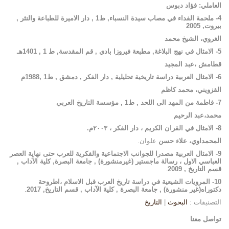
العاملي
:
فؤاد
دبوس
4-
ملحمة
الفداء
في
مصاب
سيدة
النسباء
,
ط
1 ,
دار
الاميرة
للطباعة
والنثر
,
بيروت
, 2005
الغروي
، الشيخ
محمد
5-
الامثال
في
نهج
البلاغة
,
مطبعة
فيروزا
بادي
,
قم
المقدسة
,
ط
1 , 1401
هـ
قطامش
،
عبد
المجيد
6-
الامثال
العربية
دراسة
تاريخية
تحليلية
,
دار
الفكر
,
دمشق
,
ط
1 ,1988
م
القزويني
،
محمد
كاظم
7-
فاطمة
من
المهد
الى
اللحد
,
ط
1 ,
مؤسسة
التاريخ
العربي
محمد
،
عبد
الرحيم
8-
الامثال في القران الكريم ، دار الفكر ، ٢٠٠٣م.
المحمداوي
،
علاء
حسن
علوان.
9-
الامثال
العربية
مصدرا
للجوانب
الاجتماعية
والفكرية
للعرب حتى نهاية العصر
العباسي الاول ،
رسالة
ماجستير
(غير
منشورة
)
,
جامعة
البصرة
,
كلية
الآداب
,
قسم
التاريخ
, 2009
.
10-
المرويات
الشيعية
في
دراسة
تاريخ
العرب
قبل
الاسلام
،
اطروحة
دكتوراه(غير
منشورة)
,
جامعة
البصرة
,
كلية
الآداب
,
قسم
التاريخ
, 2017
.
التصنيفات :
البحوث
|
التاريخ
تواصل معنا