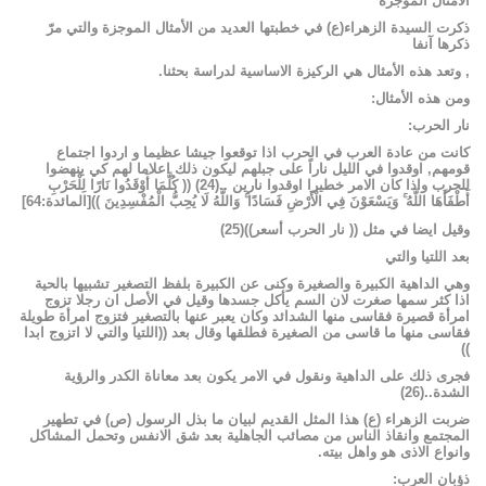
الأمثال
الموجزة
ذكرت
السيدة
الزهراء(ع)
في
خطبتها
العديد
من
الأمثال
الموجزة
والتي
مرّ
ذكرها
آنفا
,
وتعد
هذه
الأمثال
هي
الركيزة
الاساسية
لدراسة
بحثنا
.
ومن
هذه
الأمثال
:
نار
الحرب
:
كانت
من
عادة
العرب
في
الحرب
اذا
توقعوا
جيشا
عظيما
و
اردوا
اجتماع
قومهم
,
اوقدوا
في
الليل
ناراً
على
جبلهم
ليكون
ذلك
اعلاما
لهم
كي
ينهضوا
للحرب
واذا
كان
الامر
خطيرا
اوقدوا
نارين
..
(
24
)
((
كُلَّمَا
أَوْقَدُوا
نَارًا
لِلْحَرْبِ
أَطْفَأَهَا
اللَّهُ ۚ
وَيَسْعَوْنَ
فِي
الْأَرْضِ
فَسَادًا ۚ
وَاللَّهُ
لَا
يُحِبُّ
الْمُفْسِدِينَ
))
[
المائدة
:64]
وقيل
ايضا
في
مثل
((
نار
الحرب
أسعر))(
25
)
بعد
اللتيا
والتي
وهي
الداهية
الكبيرة
والصغيرة
وكنى
عن
الكبيرة
بلفظ
التصغير
تشبيها
بالحية
اذا
كثر
سمها
صغرت
لان
السم
يأكل
جسدها
وقيل
في
الأصل
ان
رجلا
تزوج
امرأة
قصيرة
فقاسى
منها
الشدائد
وكان
يعبر
عنها
بالتصغير
فتزوج
امرأة
طويلة
فقاسى
منها
ما
قاسى
من
الصغيرة
فطلقها
وقال
بعد
((اللتيا
والتي
لا
اتزوج
ابدا
))
فجرى
ذلك
على
الداهية
ونقول
في
الامر
يكون
بعد
معاناة
الكدر
والرؤية
الشدة
..
(
26
)
ضربت
الزهراء
(ع)
هذا
المثل
القديم
لبيان
ما
بذل
الرسول
(ص)
في
تطهير
المجتمع
وانقاذ
الناس
من
مصائب
الجاهلية
بعد
شق
الانفس
وتحمل
المشاكل
وانواع
الاذى
هو
واهل
بيته
.
ذؤبان
العرب
: