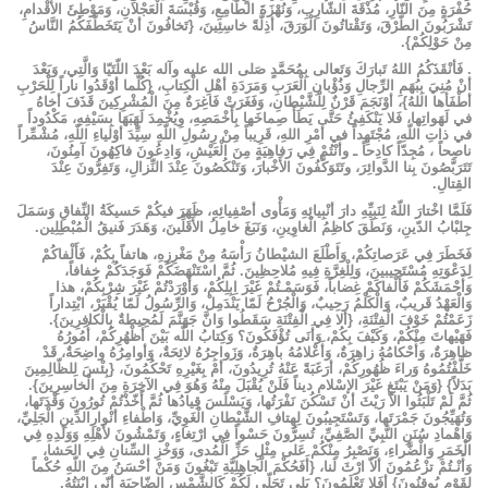
حُفْرَةٍ
مِنَ
النّارِ،
مُذْقَةَ
الشّارِبِ،
وَنُهْزَةَ
الطّامِعِ،
وَقُبْسَةَ
الْعَجْلانِ،
وَمَوْطِئَ
الأقْدامِ،
تَشْرَبُونَ
الطّرْقَ،
وَتَقْتاتُونَ
الْوَرَقَ،
أذِلَّةً
خاسِئِينَ،
{
تَخافُونَ
أنْ
يَتَخَطَّفَكُمُ
النَّاسُ
مِنْ
حَوْلِكُمْ
}.
.
فَأنْقَذَكُمُ
اللهُ
تَبارَكَ
وَتَعالى
بِمُحَمَّدٍ
صَلى
الله
عليه
وآله
بَعْدَ
اللّتَيّا
وَالَّتِي،
وَبَعْدَ
أنْ
مُنِيَ
بِبُهَمِ
الرِّجالِ
وَذُؤْبانِ
الْعَرَبِ
وَمَرَدَةِ
أهْلِ
الْكِتابِ،
{
كُلَّما
أوْقَدُوا
ناراً
لِلْحَرْبِ
أطْفَأها
اللهُ
}
،
أوْنَجَمَ
قَرْنٌ
لِلْشَّيْطانِ،
وَفَغَرَتْ
فَاغِرَةٌ
مِنَ
الْمُشْرِكِينَ
قَذَفَ
أخاهُ
في
لَهَواتِها،
فَلا
يَنْكَفِئُ
حَتَّى
يَطَأَ
صِماخَها
بِأَخْمَصِهِ،
وِيُخْمِدَ
لَهَبَهَا
بِسَيْفِهِ،
مَكْدُوداً
في
ذاتِ
اللّهِ،
مُجْتَهِداً
في
أمْرِ
اللهِ،
قَرِيباً
مِنْ
رِسُولِ
اللّهِ
سِيِّدَ
أوْلياءِ
اللّهِ،
مُشْمِّراً
ناصِحاً
،
مُجِدّاً
كادِحاً
ـ
وأَنْتُمْ
فِي
رَفاهِيَةٍ
مِنَ
الْعَيْشِ،
وَادِعُونَ
فاكِهُونَ
آمِنُونَ،
تَتَرَبَّصُونَ
بِنا
الدَّوائِرَ،
وتَتَوَكَّفُونَ
الأَخْبارَ،
وَتَنْكُصُونَ
عِنْدَ
النِّزالِ،
وَتَفِرُّونَ
عِنْدَ
القِتالِ
.
فَلَمَّا
اخْتارَ
اللّهُ
لِنَبِيِّهِ
دارَ
أنْبِيائِهِ
وَمَأْوى
أصْفِيائِهِ،
ظَهَرَ
فيكُمْ
حَسيكَةُ
النِّفاقِ
وَسَمَلَ
جِلبْابُ
الدّينِ،
وَنَطَقَ
كاظِمُ
الْغاوِينِ،
وَنَبَغَ
خامِلُ
الأَقَلِّينَ،
وَهَدَرَ
فَنيقُ
الْمُبْطِلِين
.
فَخَطَرَ
فِي
عَرَصاتِكُمْ،
وَأَطْلَعَ
الشيْطانُ
رَأْسَهُ
مِنْ
مَغْرِزِهِ،
هاتفاً
بِكُمْ،
فَأَلْفاكُمْ
لِدَعْوَتِهِ
مُسْتَجيبينَ،
وَلِلْغِرَّةِ
فِيهِ
مُلاحِظِينَ
.
ثُمَّ
اسْتَنْهَضَكُمْ
فَوَجَدَكُمْ
خِفافاً،
وَأَحْمَشَكُمْ
فَأَلْفاكَمْ
غِضاباً،
فَوَسَمْـتُمْ
غَيْرَ
اِبِلِكُمْ،
وَأَوْرَدْتُمْ
غَيْرَ
شِرْبِكُمْ،
هذا
وَالْعَهْدُ
قَريبٌ،
وَالْكَلْمُ
رَحِيبٌ،
وَالْجُرْحُ
لَمّا
يَنْدَمِلْ،
وَالرِّسُولُ
لَمّا
يُقْبَرْ،
ابْتِداراً
زَعَمْتُمْ
خَوْفَ
الْفِتْنَةِ،
{
ألا
فِي
الْفِتْنَةِ
سَقَطُوا
وَانَّ
جَهَنَّمَ
لَمُحِيطةٌ
بِالْكافِرِينَ
}.
فَهَيْهاتَ
مِنْكُمْ،
وَكَيْفَ
بِكُمْ،
وَأَنَى
تُؤْفَكُونَ؟
وَكِتابُ
اللّه
بَيْنَ
أَظْهُرِكُمْ،
أُمُورُهُ
ظاهِرَةٌ،
وَأَحْكامُهُ
زاهِرَةٌ،
وَأَعْلامُهُ
باهِرَةٌ،
وَزَواجِرُهُ
لائِحَةٌ،
وَأوامِرُهُ
واضِحَةٌ،
قَدْ
خَلَّفْتُمُوهُ
وَراءَ
ظُهُورِكُمْ،
أرَغَبَةً
عَنْهُ
تُرِيدُونَ،
أمْ
بِغَيْرِهِ
تَحْكُمُونَ،
{
بِئْسَ
لِلظّالِمِينَ
بَدَلاً
} {
وَمَنْ
يَبْتَغِ
غَيْرَ
الإسْلامِ
ديناً
فَلَنْ
يُقْبَلَ
مِنْهُ
وَهُوَ
فِي
الآخِرَةِ
مِنَ
الْخاسِرِينَ
}.
ثُمَّ
لَمْ
تَلْبَثُوا
الاّ
رَيْثَ
أنْ
تَسْكُنَ
نَفْرَتُها،
وَيَسْلَسَ
قِيادُها
ثُمَّ
أَخّذْتُمْ
تُورُونَ
وَقْدَتَها،
وَتُهَيِّجُونَ
جَمْرَتَها،
وَتَسْتَجِيبُونَ
لِهِتافِ
الشَّيْطانِ
الْغَوِيِّ،
وَاطْفاءِ
أنْوارِالدِّينِ
الْجَلِيِّ،
وَاهْمادِ
سُنَنِ
النَّبِيِّ
الصَّفِيِّ،
تُسِرُّونَ
حَسْواً
فِي
ارْتِغاءٍ،
وَتَمْشُونَ
لأَهْلِهِ
وَوَلَدِهِ
فِي
الْخَمَرِ
وَالْضَّراءِ،
وَنَصْبِرُ
مِنْكُمْ
عَلى
مِثْلِ
حَزِّ
الْمُدى،
وَوَخْزِ
السِّنانِ
فِي
الحَشا،
وَأَنْـتُمْ
تزْعُمُونَ
ألاّ
ارْثَ
لَنا،
{
أَفَحُكْمَ
الْجاهِلِيَّةِ
تَبْغُونَ
وَمَنْ
أحْسَنُ
مِنَ
اللّهِ
حُكْماً
لِقَوْمٍ
يُوقِنُونَ
}
أفَلا
تَعْلَمُونَ؟
بَلى
تَجَلّى
لَكُمْ
كَالشَّمْسِ
الضّاحِيَةِ
أنّيِ
ابْنَتُهُ
.