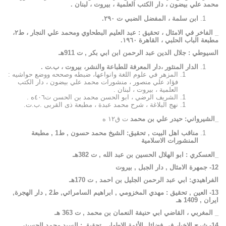
محمد علي بيضون ، دار الكتب العلمية ، بيروت ، لبنان .
ابن سلمة ، المفضل الضبي ت ٢٩٠.
_ الفاخر في الامثال ، تحقيق : عبد العليم البطحاوي ومحمد علي النجار ، ط٢،
مطبعة الباب الحلبي ، القاهرة ١٩٦٠.
السيوطي
:
جلال
الدين
عبد
الرحمن
ابن
ابي
بكر
,
ت
911
هـ
الدار
المنثور ،دار المعرفة للطباعة والنشر، بيروت ، ب.ت .
المزهر في علوم اللغة وانواعها، ضبطه وصححه ووضع حواشيه :
فؤاد علي منصور ، منشورات محمد علي بيضون ، دار الكتب
العلمية ، بيروت ، لبنان .
الشريف الرضي ، ابو الحسن محمد بن الحسن ت٤٠٦ه .
نهج البلاغة ، شرح محمد عبدة ، مطبعة ذى القربى .ب.ت.
_الشيرواني
:
حيدر
علي
بن
محمد
ت ق١٢ ه
مناقب
اهل
البيت
,
تحقيق
:
الشيخ
محمد
حسون
,
ط
1 ,
مطبعة
المنشورات
الاسلامية
_العسكري
:
ابو
الهلال
الحسين
بن
عبد
الله
,
ت
382
هـ
12-
جمهرة
الامثال
,
دار
الجبل
,
بيروت
الفراهيدي
:
ابي
عبد
الرحمن
الجليل
بن
احمد
,
ت
170
هـ
13-
العين
,
تحقيق
:
مهدي
المخزومي
,
ابراهيم
السامرائي
,
ط
2 ,
دار
الهجرة
,
ايران
, 1409
هـ
_
المغربي
، القاضي
ابي
حنيفة
النعمان
بن
محمد
,
ت
363
هـ
14-
شرح
الاخبار
في
فضائل
الأئمة
الاطهار
,
تحقيق
:
السيد
محمد
الحسيني