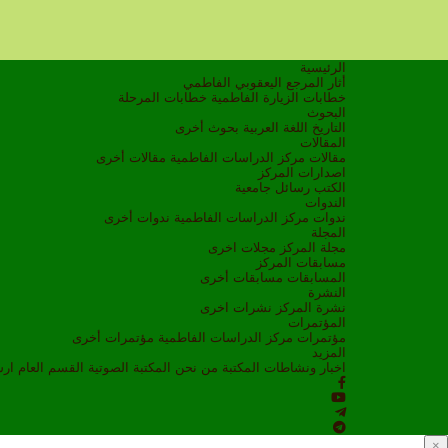
الرئيسية
أثار المرجع اليعقوبي الفاطمي
خطابات الزيارة الفاطمية
خطابات المرحلة
البحوث
التاريخ
اللغة العربية
بحوث أخرى
المقالات
مقالات مركز الدراسات الفاطمية
مقالات أخرى
اصدارات المركز
الكتب
رسائل جامعية
الندوات
ندوات مركز الدراسات الفاطمية
ندوات أخرى
المجلة
مجلة المركز
مجلات اخرى
مسابقات المركز
المسابقات
مسابقات أخرى
النشرة
نشرة المركز
نشرات اخرى
المؤتمرات
مؤتمرات مركز الدراسات الفاطمية
مؤتمرات أخرى
المزيد
اخبار ونشاطات
المكتبة
من نحن
المكتبة الصوتية
القسم العام
ار
×