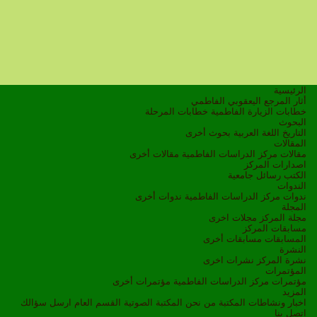
الرئيسية
أثار المرجع اليعقوبي الفاطمي
خطابات الزيارة الفاطمية
خطابات المرحلة
البحوث
التاريخ
اللغة العربية
بحوث أخرى
المقالات
مقالات مركز الدراسات الفاطمية
مقالات أخرى
اصدارات المركز
الكتب
رسائل جامعية
الندوات
ندوات مركز الدراسات الفاطمية
ندوات أخرى
المجلة
مجلة المركز
مجلات اخرى
مسابقات المركز
المسابقات
مسابقات أخرى
النشرة
نشرة المركز
نشرات اخرى
المؤتمرات
مؤتمرات مركز الدراسات الفاطمية
مؤتمرات أخرى
المزيد
اخبار ونشاطات
المكتبة
من نحن
المكتبة الصوتية
القسم العام
ارسل سؤالك
اتصل بنا