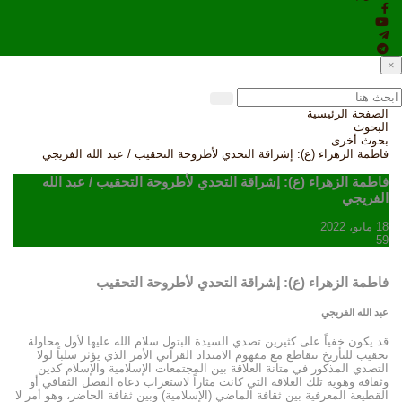
×
الصفحة الرئيسية
البحوث
بحوث أخرى
فاطمة الزهراء (ع): إشراقة التحدي لأطروحة التحقيب / عبد الله الفريجي
فاطمة الزهراء (ع): إشراقة التحدي لأطروحة التحقيب / عبد الله
الفريجي
18 مايو، 2022
59
فاطمة الزهراء (ع): إشراقة التحدي لأطروحة التحقيب
عبد الله الفريجي
قد يكون خفياً على كثيرين تصدي السيدة البتول سلام الله عليها لأول محاولة
تحقيب للتأريخ تتقاطع مع مفهوم الامتداد القرآني الأمر الذي يؤثر سلباً لولا
التصدي المذكور في متانة العلاقة بين المجتمعات الإسلامية والإسلام كدين
وثقافة وهوية تلك العلاقة التي كانت مثاراً لاستغراب دعاة الفصل الثقافي أو
القطيعة المعرفية بين ثقافة الماضي (الإسلامية) وبين ثقافة الحاضر، وهو أمر لا