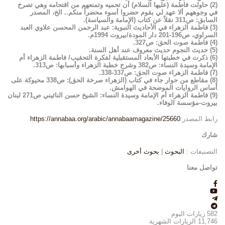
(2) حاولت فاطمة (عليها السلام) أن تحميه وتمنعهم من اقتحامه وهي تصرخ
في وجوههم ألا عهد لي بقوم حضروا أسوء محضراً منكم.. الخ، المصدر
السابق: ص311 نقلاً عن كتاب (الإمامة والسياسة).
(3) فاطمة الزهراء في الأحاديث النبوية: عبد الرحمن المحسن علاوي العبد
السراوي، ص196-201 دار المودة/بيروت 1994م.
(4) فاطمة صوت الحق: ص327.
(5) حديث النجوم حديث معروف عند أهل السنة.
(6) ذكرت في خطبتها الأبعاد المستقبلية لفكرة التحقيب/ فاطمة الزهراء أم
الإمامة وسيدة النساء: ص382 وشرح خطبة الزهراء وأسبابها: ص313.
(7) فاطمة الزهراء صوت الحق: ص337-338.
(8) مقاطع من حوار جاء في كتاب (الزهراء صرخة الحق): ص338 محيوكة على
أساس الروايات الموضحة في الهوامش.
(9) فاطمة الزهراء أم الإمامة وسيدة النساء: الشيخ حسن النائيني ص271 لبنان
بيروت-مؤسسة الوفاء.
رابط المصدر:
https://annabaa.org/arabic/annabaamagazine/25660
شارك
التصنيفات :
البحوث
|
بحوث أخرى
تواصل معنا
582
زيارات اليوم
11,746
الزيارات الشهرية