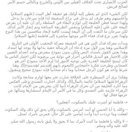
الحزب الأنصاري تحت الخلاف القبلي بين الأوس والخزرج وبالتالي حسم الأمر
لصالح قريش.
لكن الشيء الذي لم يفطن إليه أولئك هو حقيقة أهل البيت (عليهم السلام)
وأعلميتهم وهم طرف لم يدخل في نزاع السقيفة لذا فإنه سرعان ما يدخل
ولهذا حينما فطن الخليفة إلى لوازم البقاء في السلطة رأى أن عليه أن يفرض
البيعة على علي (عليه السلام) وبنفس الطريقة المباغتة وتم إنجاز الأمر كذلك
لكن سرعان ما التفت إلى أن البيعة ليست كافية لإبعاد منافسين من هذا النوع
ولهذا تقرر نزع فدك فجاء الأمر موجهاً مباشرة إلى فاطمة (عليها السلام).
وبدأت معركة فدك التي هي في الحقيقة معركة التحقيب الأولى في التأريخ
الإسلامي وهنا يبرز لأول مرة إدعاء أن الرسالة حقبة بذاتها ولا يوجد لها امتداد
وهذا يعني القول بامتداد النص ولكن بدون نموذج مفترض وعند انعدام التعيين
فإن الاختيار هو البديل فالناس أحرار في تولية من يرضونه لكن اختيار الناس ما
كان ليمنح الخليفة القدرة على توجيه الأمور لذا لزم الأخذ بنموذج آخر هو
الصحابي وطرحت فكرة «أصحابي كالنجوم بأيهم اقتديتم اهتديتم»(5)، وهنا
شرط واحد هو كون الرجل صحابياً وما دام صحابياً فإنه نموذج صحيح ومقبول.
وهكذا نرى أن السيطرة على الخلافة صارت تجر معها لوازم متتابعة وكانت
الزهراء(عليها السلام) عالمة بالمآل(6)، وكذلك اختارت التصدي وعلى العكس
مما أثاره الخليفة من أن تحرك الزهراء إنما كان بتحريض من الإمام كانت
الزهراء عازمة على التصدي وكل ما في الأمر أن الإمام استشارها وسألها عن
عزمها فقال لها:
«- فاطمة لو أشرت عليك بالسكوت، أتفعلين؟
– والله يا أبا الحسن لو أنت أمرتني بالسكوت وكان يحق لي ذلك ولك السكوت
لفعلت وما ترددت أبداً وأنت إمامي على كل حال، فمرني بأمرك امتثل.
– لا والله يا فاطمة ما كنت لآمرك بما لا يجوز ولا يليق بابنة رسول الله صلى
الله عليه وآله وسلم.