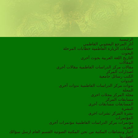
الرئيسية
أثار المرجع اليعقوبي الفاطمي
خطابات الزيارة الفاطمية
خطابات المرحلة
البحوث
التاريخ
اللغة العربية
بحوث أخرى
المقالات
مقالات مركز الدراسات الفاطمية
مقالات أخرى
اصدارات المركز
الكتب
رسائل جامعية
الندوات
ندوات مركز الدراسات الفاطمية
ندوات أخرى
المجلة
مجلة المركز
مجلات اخرى
مسابقات المركز
المسابقات
مسابقات أخرى
النشرة
نشرة المركز
نشرات اخرى
المؤتمرات
مؤتمرات مركز الدراسات الفاطمية
مؤتمرات أخرى
المزيد
اخبار ونشاطات
المكتبة
من نحن
المكتبة الصوتية
القسم العام
ارسل سؤالك
اتصل بنا