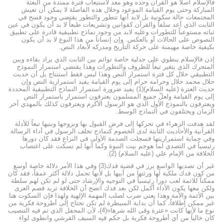
فالإسلام أصلاً هو القرآن وحده وهو معد لاستيعاب فترة ممتدة من البعثة
المباركة وحتى يوم القيامة الموعود وخلال هذه الفاصلة لا يمكن أن تعيش
المجتمعات حالة سكونية بل لابد أنها تتطور والتطور يقتضي وجود فسح في
الثابت الذي أعد سلفاً والقرآن كقوانين وتشريعات طبعاً لا بد أن يكون في عين
ثباته مستوعباً للتطورات وعليه لابد من وجود نماذج تطبيقية قادرة على تطبيق
النصوص على الحالات أو بالعكس. وإن إنساناً من هذا النوع لا بد أن يكون
بكيفية خاصة مهيمنة على حركة التأريخ ومدركه لأبعاد النص.
إذن فالإسلام ينطوي على جدلية خاصة توائم بين الثابت الذي يراد بقاءه وبين
المتحرك الذي يتغير تبعاً للظروف والتطورات وهذا يقتضي استمرار النموذج
التطبيقي خلال كل فترة استمرار النص وهذا ليس فقط استنتاج بل أن حديث
حلال محمد حلال وحرامه حرام إلى يوم القيامة يفيد استمرارية النص وإن
حديث العترة (عليه السلام)(1) يفيد ضرورة استمرار النماذج التطبيقية المحددة
إلى يوم القيامة ولعلّ جميع المسلمون يعترفون استمرار باستمرار النص
ويعترفون بالنموذج الأول الذي هو الرسول الأكرم ويعترفون كذلك بالمهدي آخر
الزمان ويختلفون في النماذج الوسط.
لقد هدفت الزهراء في تحركها إلى فرض القبول بها وبزوجها وبنيها تبعاً للأدلة
القرآنية والأحاديث الثابتة لدى الخصوم كنماذج تخلف الرسول في أداء الرسالة
وفي حماية استمراريتها فسجلت الصدمة الأولى في النزاع فقد كان دورها
رئيسياً في التصدي لما هوجم بيت النبوة وكما أنها لم تسكت على اغتصاب
الخلافة من الإمام علي (عليه السلام) (2).
غير أن تصديها الواسع برز في قضية فدك(3) وفي هذا الأمر دلالة خاصة أوسع
من كون فدك ملكية لها ورثتها من أبيها بل لأنها تحمل دلالة أكثر عمقاً، فقد كان
ممكناً للائمة لعب دوراً رئيسياً في التوجيه والإرشاد حتى لو لم تكن لهم سلطة
ولكن معها يكون الأداء أكمل لكن بعد فدك اتضح أن الخلافة تريد فصم العرى
بين الأئمة والأمة وهذا يعني ضرب لصلب المهمة الإلهية ولهذا فإن السكوت هنا
غير ممكن إطلاقاً، كما أن بداية السيطرة لم تكن تحتاج إلى أطروحة فكرية من
نوع ما لأنها كانت «عثرة وقى الله شرها»(4)، لأن المحفل الذي تم فيه التنصيب
كان خالياً من أي أطروحة فكرية بل حكم فيه السيف القرشي وانطوى لواء