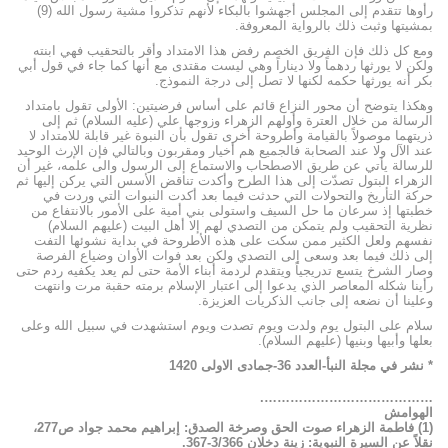
رأوها تتقدم إلى المجلس أجهشوا بالبكاء لأنهم تذكروا مشية رسول الله (9)
بمشيتها وثبت ذلك بالرواية المعروفة.
ومع كل ذلك فإن الفريق الخصم رفض هذا الامتداد وأقر بالتحقيب فهي ابنته
ولكن لا يورثها ردهماً ولا ديناراً وهي ليست مقتدى مع أنها كما جاء في قول أبي
بكر أنه يورثها حكمه لكنها لا تصل إلى درجة النموذج.
وهكذا يتوضح أن محور النزاع قائم على أساس فرضيتين: الأولى تقول بامتداد
الرسالة من خلال العترة وأولهم الزهراء وزوجها علي (عليه السلام) ثم إلى
ذريتهما موصولاً بالقيامة وأطروحة أخرى تقول بأن النبوة غير قابلة للامتداد لا
عند الآل ولا عند الصحابة فالجميع هم أخيار ومقربون وبالتالي فإن الإرث الوحيد
للرسالة يأتي عن طريق الاصطحاب والاستماع إلى الرسول والى علمه، غير أن
الزهراء البتول تصدّت إلى هذا الطرح وأكدت تناقض الأسس التي يركن إليها ثم
حركة التأريخ والتحولات التي حدثت فيما بعد أكدت النبوات التي وردت في
خطبتها إذ سرعان ما حل السيف واستولى بني أمية على الأمور بالانتفاع من
نظرية التحقيب ولم يتمكن من التصدي لهم إلا أهل البيت (عليهم السلام)
نفسهم ولعل الكثير ممن سكت على هذه الأطروحة في بداية نشوئها التفت
إلى ذلك فيما بعد وسعى إلى التصدي ولكن بعد فوات الأوان وضياع الفرصة
وصار الشرخ يتسع تدريجياً ويتقدم لردمة أبناء الأمة حتى لم يعد يكفيه ردم حتى
رأينا شكله المعاصر الذي يدعوا إلى اعتبار الإسلام برمته حقبة مرت وانتهت
وعلينا أن نضعه إلى جانب الذكريات العزيزة.
سلام على البتول يوم ولدت ويوم تصدت ويوم استشهدت في سبيل الله وعلى
بعلها وأبيها وبنيها (عليهم السلام).
* نشر في مجلة النبأ-العدد 36-جمادى الاولى 1420
………………………………….
الهوامش
(1) فاطمة الزهراء صوت الحق وصرخة الصدق: إبراهيم محمد جواد ص277،
نقلاً عن السيرة النبوية: زينة دخلان 3/366-367.