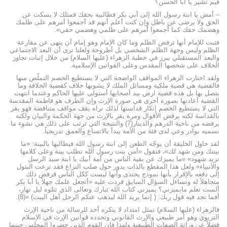
فيم تشير يا أبا الحسن؟
– أمض يا ابنة رسول الله إلى أبي بكر فطالبيه بحقك فمثلك لا يسكت عن
الحق ولا يرضى عن باطل وإن كنت أعلم أنهم قد أجمعوا أمرهم على ظلمك
وهضمك حقك كما أجمعوا أمرهم على ظلمي وهضمي حقي».
فثبت للإمام أنها ترفض الظلم وما كان الإمام وهو إمام أن ينهى عن مقارعة
الظلم وليس وجهة الظلم الشخصي بل أطروحة ولعلنا نرى أن البعد الاجتماعي
والبعد المستقبلي يبرز في خطبة الزهراء (عليها السلام) من خلال إثبات تجاوز
الخلاف على شخصها المقدس وعلى القوانين الإسلامية.
ولقد اختارت الزهراء المواقف الواضحة التي لا يستطيع الخصم التملّص منها
فالقضية هي قضية ملكية ومسائل الملك لا يشوبها خلاف كقضية الخلافة وما
يتصل بها بل هذه قضية ارض بيد أصحابها أستولى عليها الحاكم وعندما انتهت
القضية أعادتها بصورة أخرى هي صورة الإرث وإن الطرف هو فاطمة المقدسة
التي لا يستطيع الخصم إنكار قداستها لذلك نراه يقف مواقف متناقضة فهو يقر
بالقداسة لكنه يرفض الأقوال ومرة يقر بالإرث من جهة الحكمة والبيان ولكنه
يرفضه من ناحية الدرهم والدينار(7) والنتيجة التي ترتب على ذلك هي نشوء ما
نسميه بوادر وعي لدى فئة من الأمة يبدأ بالاتساع والعمق تدريجياً.
لقد حاول الخليفة أن يوجّه الطعن إلى ابنة رسول الله فيطالبها بالبينة: «ما
بينتك ومن شهد لك»، فتقول «أمن بنت رسول الله تطلب بينة وعلى كلامها
تريد شهود» «ما يميزك عن بقية الناس من أمة أبيك يا ابنة سيد الرسل
والأنبياء» ولعل هذا المقطع بالذات يدور حول صلب النزاع فقد نزعت البتول
إلى دفعه بالإقرار بأنها نموذج يحتذى وأنها ليست ككل الناس فرفض ذلك
متجاهلاً له وتساءل السؤال السابق فردت عليه «أتجعل علمك جهلاً يا أبا بكر
ألست تعلم مايميزني؟ يميزني كتاب الله تبارك وتعالى الذي تتلوه ليل نهار،
أفما تجد فيه قول ربك: ( إنما يريد الله ليذهب عنكم الرجل أهل البيت) »(8).
فالزهراء (عليها السلام) تمثل امتداد لا ينكره أحد للرسالة من ناحية الإرث
التربوي وهو أمر طبيعي والإرث القانوني وتحدده قوانين الإرث في الإسلام
فضلاً عن وراثة الصفات الطبيعية ولهذا فإن القوم الذين حضروا المجلس حينما