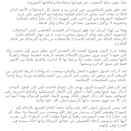
شك يعني سلخ الشعوب عن هوياتها وعقائدها وثقافاتها الموروثة.
لقد علق بعض المعاصرين حين لمس بيديه فشل كل المحاولات الآنفة الذكر
قائلا ما معناه كيف يمكن لنا إنجاز قطيعة معرفية مع الماضي على غرار
القطيعة المعرفية في أوربا في عصر النهضة إذا كان عليٌّ (عليه السلام)
وخصومه لا يزالون يعيشون معنا في كل مكان وكل لحظة.
وهنا برز لهذا الرجل كما ظهر لسواه أثر التصدي الفاطمي لجذر المحاولات
التحقيبية البكر بعيد وفاة الرسول مباشرة حيث ادعى جهاز الخلافة فكرة
(الرسالة الحالة غير القابلة للامتداد) بالاستفادة من فكرة (الرسالة غير قابلة
للتكرار).
ولعلنا ندرك اليوم بوضوح أهمية ذلك التصدي الذي عطل مرور أول تحقيب وإلا
لكن شهدنا اليوم مرور مشروع (الإسلام حقيقة تأريخية عظيمة جميلة زاهرة)
لكنها تنتمي إلى حقبة مضت ولا نرتبط بها إلا كذكرى والفرق طبعاً بين الإثنين
فقط في ضيق الدائرة وسعتها.
لقد أدركت البتول خطورة الفعل والفكرة وتصدت له وإعادة الربط الجدلي بين
الإسلام الذي يرفض أي تحقيب في الزمن بين البعثة والقيامة ويراه زمناً واحداً
بالدقة وبين المجتمعات الإسلامية.
لقد كان فعل السيدة البتول يهدف إلى إشباع الحاجة التي كان العقل السائد
آنذاك ينوء تحتها وهي إلفات النظر إلى الأبعاد المستقبلية والنتائج المترتبة على
المواقف بينما كان ذاك العقل بالكاد يهضم الأبعاد العامة للرسالة وهذا أيضاً لم
يأت إلا بعد جهود مضنية بذلها الرسول(صلى الله عليه وآله).
لقد سعى الرسول (صلى الله عليه وآله) جاهداً لإقناع الجميع بالإحالة إليه
كنموذج تطبيقي للقرآن مرسل من قبل الله ومنصب من السماء ولا يملك أي
فرد خياراً إزاء هذه النموذجية رفضاً أو قبولاً وهكذا كانت الزهراء تكرر تجربة
أبيها الفذ وتسعى لإجلاء الغموض عن حقائق الرسالة وأنها حالة ممتدة في
العترة وهي أولهم.