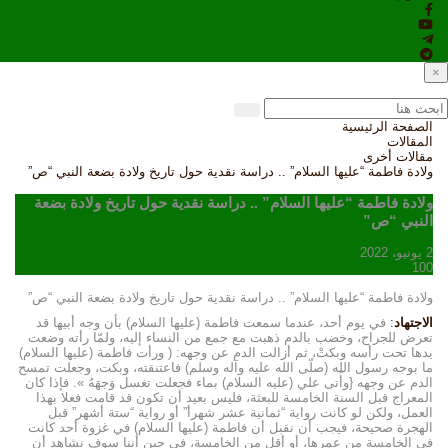
×
الصفحة الرئيسية
المقالات
مقالات أخرى
ولادة فاطمة “عليها السلام” .. دراسة نقدية حول تاريخ ولادة بضعة النبي “ص”
ولادة فاطمة “عليها السلام” .. دراسة نقدية حول تاريخ ولادة بضعة
النبي “ص”
2 يونيو، 2022
100
ولادة فاطمة “عليها السلام” .. دراسة نقدية حول تاريخ ولادة بضعة النبي “ص”
الاجتهاد
:
في يوم أحد، عندما سمعت فاطمة (عليها السلام) بأن وجه أبيها قد
تعرض للجراح، وخضب بالدم ذهبت مع جمع من النساء إليه، ولمّا رأته وضعت
يدها تحت رأسه وبكتْ، ثم أزالت الدم عن وجهه: ( ورأت فاطمة (عليها السلام)
ما بوجه رسول الله (صلّى الله عليه وآله وسلم) فاعتنقته، وبكت، وجعلت تمسح
الدم عن وجهه {وأَتی علي (عليه السلام) بماء فجعلت تغسل وَجهَهُ ». فإذا كان
المعراج قبل السنة الخامسة للبعثة، فليس بعيد أن تكون قد قامت فعلا بهذا
العمل، ولكن لو كانت رواية “ثمانية عشر شهرأ” أو رواية “ستة أشهر” قبل
الهجرة صحيحة، فيجب أن نقبل أن فاطمة (عليها السلام) في غزوة أحد كانت
في الخامسة من عمرها، أو أقل من الخامسة، في حين أننا سوف نشاهد أن