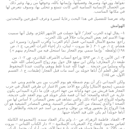
تقواها، وورعها، وصبرها، وفضيلتها، وإيمانها بالله، وخوفها من ربها، وغير ذلك
من الخصال الإنسانية السامية التي كانت تتمتع و تتحلى بها، وسوف نتعرض لها
في مكانها المناسب.
وقد تعرضنا للتفصيل في هذا البحث رعايةً لسيرة وعرف المؤرخين والمحدثين.
الهوامش
١
– يقال لهذه الحرب “فجار”؛ لأنها حصلت في الأشهر الحُرُم، وقيل أنها سميت
بهذا الاسم لعد بعض المحرمات حلالاً في تلك الحرب.
راجع: مجمع الأمثال للميداني، فصل أيام العرب؛ وأقرب الموارد؛ وسيرة ابن
هشام، ج ۱، ص ۲۰۱. ( ط بيروت – لبنان، دار إحياء التراث العربي، ج ۱، ص
۱۹۸) (ولفظه ” وإنما سمي يوم الفجار بما استحل فيه من المحارم بينهم ».)
٢
– ابن الأثير، ج ۱، ص ۵۹۳؛ وراجع أنساب الأشراف للبلاذري، ص ۱۰۲، من
طبعة دار المعارف؛ ولكن ابن سعد قال حول يوم زواج النبي(صلّى الله عليه
وآله وسلم) من خديجة … فهذا كُلُّه عندنا غلط ووهم، والثبت عندنا المحفوظ
عن أهل العلم أنَّ أباها خویلد بن أسد مات قبل الفجار؛ (طبقات، ج ۱، القسم
الأول، ص ۱۸۵).
ولكن الميداني ذكر أن يوم شمطة هو يوم الحرب بين بني هاشم وبني عبد
شمس، (مجمع الأمثال) ولكن مع الأخذ بعين الاعتبار أن طرفي القتال في حرب
الفجار هما قریش من جهة وكنائة من جهة أخرى، فإن ما ذكره الميداني يكون
عارية عن الدقة والصحة؛ كما أن قصة سُكر خويلد في يوم العقد على خديجة،
وقبوله للزواج في أثناء ذلك، والتي تشاهد في بعض المصادر، لا أساس لها من
الصحة ! والذي يُستفاد من أكثر المصادر السنية، وبعض المصادر الشيعية هو أن
هذا الزواج تمَّ بحضور ورقة بن نوفل، وعمرو بن أسد عم خديجة، والظاهر أن
أباها خويلداً لم يكن على قيد الحياة حينها.
٣
– العقاد: فاطمة الزهراء، ص ۱۰، ولم يذكر العقاد سنده. (المجموعة الكاملة
لعباس محمود العقاد ج۲، العبقريات الإسلامية – ۲- دار الكتاب اللبناني – بيروت
، ص 295: «.. فأبوها خویلد هو الذي نازع تبعاً الآخر حين أراد أن يحتمل الركن