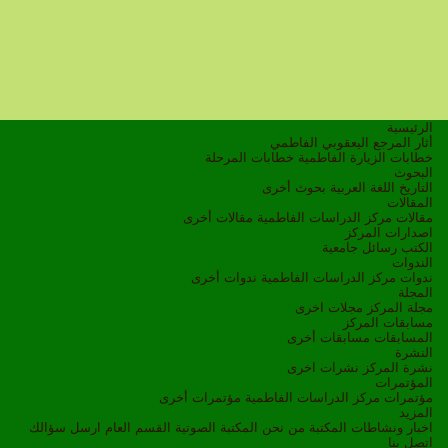
الرئيسية
أثار المرجع اليعقوبي الفاطمي
خطابات الزيارة الفاطمية
خطابات المرحلة
البحوث
التاريخ
اللغة العربية
بحوث أخرى
المقالات
مقالات مركز الدراسات الفاطمية
مقالات أخرى
اصدارات المركز
الكتب
رسائل جامعية
الندوات
ندوات مركز الدراسات الفاطمية
ندوات أخرى
المجلة
مجلة المركز
مجلات اخرى
مسابقات المركز
المسابقات
مسابقات أخرى
النشرة
نشرة المركز
نشرات اخرى
المؤتمرات
مؤتمرات مركز الدراسات الفاطمية
مؤتمرات أخرى
المزيد
اخبار ونشاطات
المكتبة
من نحن
المكتبة الصوتية
القسم العام
ارسل سؤالك
اتصل بنا