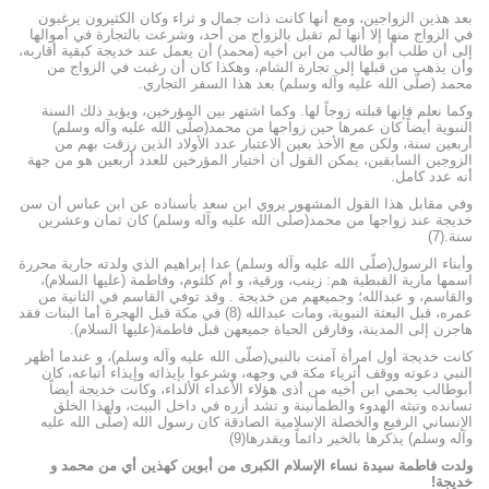
بعد هذين الزواجين، ومع أنها كانت ذات جمال و ثراء وكان الكثيرون يرغبون
في الزواج منها إلا أنها لم تقبل بالزواج من أحد، وشرعت بالتجارة في أموالها
إلى أن طلب أبو طالب من ابن أخيه (محمد) أن يعمل عند خديجة كبقية أقاربه،
وأن يذهب من قبلها إلى تجارة الشام، وهكذا كان أن رغبت في الزواج من
محمد (صلّى الله عليه وآله وسلم) بعد هذا السفر التجاري.
وكما نعلم فإنها قبلته زوجاً لها. وكما اشتهر بين المؤرخين، ويؤيد ذلك السنة
النبوية أيضاً كان عمرها حين زواجها من محمد(صلّى الله عليه وآله وسلم)
أربعين سنة، ولكن مع الأخذ بعين الاعتبار عدد الأولاد الذين رزقت بهم من
الزوجين السابقين، يمكن القول أن اختيار المؤرخين للعدد أربعين هو من جهة
أنه عدد کامل.
وفي مقابل هذا القول المشهور يروي ابن سعد بأسناده عن ابن عباس أن سن
خديجة عند زواجها من محمد(صلّى الله عليه وآله وسلم) كان ثمان وعشرين
سنة.(7)
وأبناء الرسول(صلّى الله عليه وآله وسلم) عدا إبراهيم الذي ولدته جارية محررة
اسمها مارية القبطية هم: زينب، ورقية، و أم كلثوم، وفاطمة (عليها السلام)،
والقاسم، و عبدالله؛ وجميعهم من خديجة . وقد توفي القاسم في الثانية من
عمره، قبل البعثة النبوية، ومات عبدالله (8) في مكة قبل الهجرة أما البنات فقد
هاجرن إلى المدينة، وفارقن الحياة جميعهن قبل فاطمة(عليها السلام).
کانت خديجة أول امرأة آمنت بالنبي(صلّى الله عليه وآله وسلم)، و عندما أظهر
النبي دعوته ووقف أثرياء مكة في وجهه، وشرعوا بإيذائه وإيذاء أتباعه، كان
أبوطالب يحمي ابن أخيه من أذى هؤلاء الأعداء الألداء، وكانت خديجة أيضاً
تسانده وتبثه الهدوء والطمأنينة و تشد أزره في داخل البيت، ولهذا الخلق
الإنساني الرفيع والخصلة الإسلامية الصادقة كان رسول الله (صلّى الله عليه
وآله وسلم) يذكرها بالخير دائماً ويقدرها(9)
ولدت فاطمة سيدة نساء الإسلام الكبرى من أبوين كهذين أي من محمد و
خديجة!