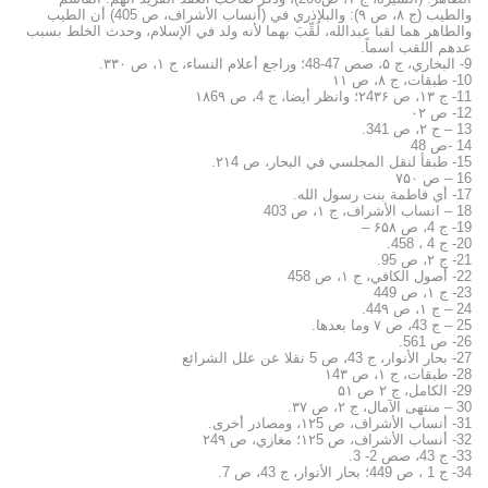
والطيب (ج ۸، ص ۹): والبلاذري في (أنساب الأشراف، ص 405) أن الطيب
والطاهر هما لقبا عبدالله، لُقِّبَ بهما لأنه ولد في الإسلام، وحدث الخلط بسبب
عدهم اللقب اسماً.
9- البخاري، ج ۵، صص 47-48؛ وراجع أعلام النساء، ج ۱، ص ۳۳۰.
10- طبقات، ج ۸، ص ۱۱
11- ج ۱۳، ص ۲4۳۶؛ وانظر أيضا، ج 4، ص ۱۸6۹
12- ص ۰۲
13 – ج ۲، ص 341.
14 -ص 48
15- طبقأ لنقل المجلسي في البحار، ص ۲۱4.
16 – ص ۷۵۰
17- أي فاطمة بنت رسول الله.
18 – انساب الأشراف، ج ۱، ص 403
19- ج 4، ص ۶۵۸ –
20- ج 4 ، 458.
21- ج ۲، ص 95.
22- أصول الكافي، ج ۱، ص 458
23- ج ۱، ص 449
24 – ج ۱، ص 44۹.
25 – ج 43، ص ۷ وما بعدها.
26- ص 561.
27- بحار الأنوار، ج 43، ص 5 نقلا عن علل الشرائع
28- طبقات، ج ۱، ص ۱4۳
29- الكامل، ج ۲ ص ۵۱
30 – منتهى الآمال، ج ۲، ص ۳۷.
31- أنساب الأشراف، ص ۱۲5، ومصادر أخرى.
32- أنساب الأشراف، ص ۱۲5؛ مغازي، ص ۲4۹
33- ج 43، صص 2- 3.
34- ج 1 ، ص 449؛ بحار الأنوار، ج 43، ص 7.