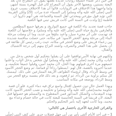
في حين ذكر علماء الشيعة روایات عديدة بعضها يقول أن المعراج کان بعد
البعثة بسنتين، وبعضها الآخر يقول أن المعراج کان قبل الهجرة بستة أشهر،
ولما واجهوا هذا الاختلاف في الروايات، قالوا أن هذا الاختلاف بسبب عروج
النبي (صلّى الله عليه وآله وسلم) إلى السماء عدة مرات. (29) ولكن القرينة
التي تؤيد قول مؤرخي ومحدثي أهل السنة والجماعة، هي أنهم ذكروا أن
فاطمة (ع) ولدت في السنة التي كانت قريش تبني فيها الكعبة.
جاءت قصة تجديد بناء الكعبة في جميع التواریخ، و يعرفها جميع المطلعين
والعارفين بتاريخ حياة النبي (صلّى الله عليه وآله وسلم)، و خلاصتها أن الكعبة
قد تهدمت على أثر مجيء سيل، وأعيد بناؤها من جديد، وما أن وصلت مرحلة
البناء إلى مرحلة وضع “الحجر الأسود” في مكانه، حتى حصلت منافسة شديدة
بين زعماء قريش على وضع الحجر في مكانه، حيث رغب رئیس کل طائفة في
أن يحصل على هذا الفخر والشرف، واشتد النزاع بينهم إلى درجة الاشتباك
والقتال،
ولكنهم في نهاية الأمر توافقوا على أن يقبلوا بتحكيم أول شخص يدخل من
الباب، وكان محمد (صلّى الله عليه وآله وسلم) أول شخص يدخل الباب، وأعلنوا
جميعهم مرة أخرى قبولهم بهذا الحل، لأن محمد أمين، وقبلوا جميعاً تحكيمه، و
عندما أخبروه بالقصة، قال لهم: ابسطوا رداءاً أو قماشاً، ثم وضع الحجر الأسود
في وسط الرداء، وقال لرؤساء الطوائف الأربعة المتنازعين على ذلك: ليمسك
كل منكم بزاوية من الرداء، ثم ارفعوه، و بعد ذلك قام بنفسه برفع الحجر من
وسط الرداء، ووضعه في مكانه المناسب.
وبهذا العمل حال دون حصول اقتتال واسع تراق فيه دماء كثيرة. فلو أن قصة
حكومة محمد(صلّى الله عليه وآله وسلم) و تحکیمه و نصب الحجر الأسود کانت
بهذه المقدمات والشكل المذكور فمن المقطوع به والمسلم هو حصولها قبل
البعثة، لأن قريشاً في السنة الخامسة للبعثة كانت في حالة خصام وعداء مع
محمد، وما كانت لتعهد إليه بأمر التحكيم والحكم.
والقرائن الخارجية الأخرى باختصار هي كالتالي:
1 –
في أحد الأيام ألقي بأمر من أبي جهل فضلات جزور على كتف النبي (صلّى