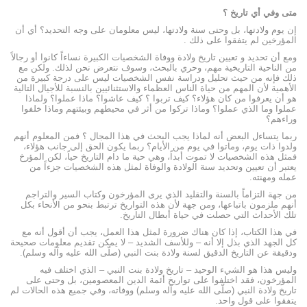
متى وفي أي تاريخ ؟
إن يوم ولادتها، بل وحتى سنة ولادتها، ليس معلومان على وجه التحديد؟ أي أن
المؤرخين لم يتفقوا على ذلك .
ومع أن تحدید و تعيين تاریخ ولادة ووفاة الشخصيات الكبيرة نساءاً كانوا أو رجالاً
من الناحية التاريخية مهم، وحري بالبحث، وسوف نتعرض نحن لذلك. ولكن مع
ذلك فإنه من حيث تحلیل ودراسة نفس الشخصيات ليس على درجة كبيرة من
الأهمية لأن المهم من حياة الناس العظماء والاستثنائيين بالنسبة للأجيال التالية
هو أن يعرفوا من كان هؤلاء؟ كيف تربوا ؟ كيف عاشوا؟ ماذا عملوا؟ ولماذا
عملوا وما الذي عملوا؟ وماذا تركوا من أثر في محيطهم وبيئتهم وماذا خلفوا
وراءهم؟
ربما يتساءل البعض أنه لماذا يجب البحث في هذا المجال ؟ فمن المعلوم أنهم
ولدوا ذات يوم، وماتوا في يوم من الأيام؟ ربما يكون الحق إلى جانب هؤلاء،
فمثل هذه الشخصيات لا تموت أبداً، وهي حية ما دام التاريخ حياً، لكن المؤرخ
يعتبر أن تعيين وتحديد سنة الولادة والوفاة لمثل هذه الشخصيات جزءاً من
عمله ومهنته.
من جهة التزاماً بالسنة والتقليد الذي يرى المؤرخون وكتاب السير والتراجم
أنهم ملزمون باتباعها، ومن جهة لأن هذه التواریخ ترتبط بنحو من الأنحاء بكل
تلك الأحداث التي حصلت في حياة أبطال التاريخ.
في هذا الكتاب، إذا كان هناك ضرورة لمثل هذا العمل، يجب أن أقول أنه مع
كل الجهد الذي بذل إلا أنه – وللأسف الشديد – لا يمكن تقديم معلومات صحيحة
ودقيقة عن التاريخ الدقيق لسنة ولادة بنت النبي (صلّى الله عليه وآله وسلم).
وليس هذا هو الشيء الوحيد – تاریخ ولادة بنت النبي – الذي اختلف فيه
المؤرخون، فقد اختلفوا على تواريخ أئمة الدين المعصومين، بل وحتى على
تاريخ ولادة النبي (صلّى الله عليه وآله وسلم) ووفاته، وفي جميع هذه الحالات لم
يتفقوا على قول واحد.