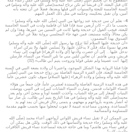
المقطوع به أن تحكيم النبي (صلّى الله عليه وآله وسلم) في عمل زعماء مكة
كان قبل البعثة، لأن قريشاً لم تكن ترتاح لمحمد(صلّى الله عليه وآله وسلم) في
السنة الخامسة للبعثة والسنوات التي قبلها وبعدها، فضلاً عن أن تنعته بأنه
أمين، وأن تقبل بتحكيمه، وحكمه في مثل ذلك العمل المهم.
4
– نعلم أن سن خديجة عند زواجها من النبي (صلّى الله عليه وآله وسلم) –
بحسب ما ذكر – كان أربعين سنة فإذا قلنا أن فاطمة ولدت في السنة الخامسة
للبعثة، فيجب القول أن خديجة وقتها كانت في الستين من عمرها، وهذا وإن لم
يكن محالاً، ولكنه مستبعد، فمن جهة جاء المجلسي برواية نقلاً عن أمالي
الصدوق بهذا المضمون:
«أن خديجة عليها السلام لَمّا تزوَّج بها رسول الله (صلّى الله عليه وآله وسلم)
هجرتها نسوةُ مكة، فكُن لا يدخُلنَ عليها، ولا يُسلمن عليها، ولا يتركن امرأة
تدخل عليها… إلى أن حضرت ولادتها (أي ولادة الزهراء) فوجَّهت إلى نساء
قريش، وبني هاشم: أن تعالين لتلين مني ما تلي النساء من النساء، فأرسلن
إليها: أنت عصيتنا ولم تقبلي قولنا وتزوجت يتيم أبي طالب».(32)
فإذا قبلنا الرواية بهذا الشكل الموجود، واعتبرنا أن ولادة بضعة النبي في السنة
الخامسة للبعثة، فإن الفترة الزمنية الفاصلة بين زواج خديجة من النبي (صلّى
الله عليه وآله وسلم) و ولادة الزهراء (عليها السلام) سوف تكون عشرين عاماً.
في هذه المدة الزمنية الفاصلة والممتدة لعشرين عاماً، فإن جمعاً من هؤلاء
النساء اللوامات قدمتن، وصارت النساء الشابات كبيرات في السن، ووصلت
البنيات الصغار إلى مرحلة الشباب، وأخذت القصة لوناً و منحىً آخر، ولم يعد
محمد(صلّى الله عليه وآله وسلم) في هذا التاريخ يتيم أبي طالب، بل صار نبياً
له أنصار يفدونه بأرواحهم و مهجهم، و يتمنى رجال قريش أن يمد لهم يد
المساعدة، ويعدون مساعدته غنيمة لا تفوت ليجعلوا منها بحسب ظنهم مقدمة
للمساومة والمسالمة.
من الممكن أن لا تقبل نساء قريش اللواتي أزواجهن أعداء محمد (صلّى الله
عليه وآله وسلم) رجاء خديجة والتماسها في ذلك الوقت. ولكن هل يمكن أن
ترفض نساء بني هاشم؟ وما هي حاجة خديجة لمساعدة نساء قريش الكافرات
والمشركات؟