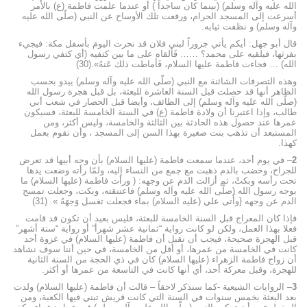
الله عليه وآله وسلم) (بينما كان ساجداً ) أو عندما علمت فاطمة (ع) بالأمر
أسرعت إلى المسجد الحرام، ورفعت تلك الأوساخ عن النبي (صلّى الله عليه
وآله وسلم) و نظفت ثيابه.
قال أبو جهل: أيكم يأتي جزوراً لبني فلان قد نحرت اليومَ بأسفل مكة: فيجيء
بفرثها، فيلقيه على محمد؟ …… فَألقاه على ما بين كتفيه (أي كتفي رسول
الله) … فجاءت فاطمة عليها السلام، فَأماطت ذلك عَنهُ».(30)
وهذه التصرفات الشائنة مع النبي (صلّى الله عليه وآله وسلم) يیدو بحسب
الظاهر أنها قد حصلت قبل السنة العاشرة للبعثة، بل قبل هجرة رسول الله
(صلّى الله عليه وآله وسلم) إلى الطائف، وأيضا قبل الحصار في شعب أبي
طالب، وإذا اعتبرنا أن ولادة فاطمة (ع) في السنة الخامسة للبعثة، فسيكون
عمرها عند حصول هذه الحادثة بين الثالثة والخامسة، وليس أكثر، ومن
المستبعد أن تذهب بنت صغيرة بهذا السن إلى المسجد ، وأن تقوم بعمل
كهذا.
2
– في يوم أحد، عندما سمعت فاطمة (عليها السلام) بأن وجه أبيها قد تعرض
للجراح، وخضب بالدم ذهبت مع جمع من النساء إليه، ولمّا رأته وضعت يدها
تحت رأسه وبكتْ، ثم أزالت الدم عن وجهه: ( ورأت فاطمة (عليها السلام) ما
بوجه رسول الله (صلّى الله عليه وآله وسلم) فاعتنقته، وبكت، وجعلت تمسح
الدم عن وجهه {وأَتی علي (عليه السلام) بماء فجعلت تغسل وَجهَهُ ». (31)
فإذا كان المعراج قبل السنة الخامسة للبعثة، فليس بعيد أن تكون قد قامت
فعلا بهذا العمل، ولكن لو كانت رواية “ثمانية عشر شهرأ” أو رواية “ستة أشهر”
قبل الهجرة صحيحة، فيجب أن نقبل أن فاطمة (عليها السلام) في غزوة أحد
كانت في الخامسة من عمرها، أو أقل من الخامسة، في حين أننا سوف نشاهد
أن زواج فاطمة الزهراء (عليها السلام) کان في ذي الحجة من السنة الثانية
للهجرة، وقبل معركة أحد، أي أنها كانت في التاسعة من عمرها أو أكثر.
3
– الروايات الشيعية -كما سنذكر لاحقاً – قالت أن فاطمة (عليها السلام) ولدت
بعد البعثة بخمس سنوات في السنة التي كانت قريش تبني فيها الكعبة، ومن