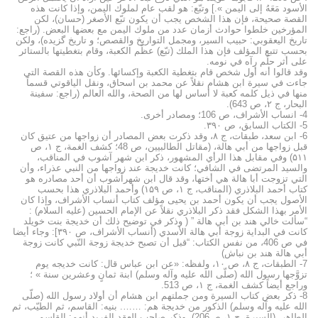
الأسود مَعَهُ إلى اليمن ».] وتبّع: هو لقب عام لملوك اليمن، وإذا كانت هذه
القصة صحيحة، فإن هذا الشخص يجب أن يكون تبّع الأصغر (حسان)، لكن
المؤرخين خلطوا حوادث أزمان عدد من ملوك اليمن مع بعضها البعض. (راجع:
تاريخ اليعقوبي: حبيب السير، ومجمل التواريخ والقصص؛ و تاریخ گزیده)، ولكن
بحسب تتبع المؤلف فإن هذا الملك (تبّع) عظّم الكعبة، وقام بتغطيتها بالستائر
على أثر حلُم رآه في نومه.
وقد قالوا أنه أول شخص قام بتغطية الكعبة وإكسائها. وكأن هذه القصة التي
جاءت في سيرة ابن هشام نقلاً عن محمد بن اسحاق، ونقل الياقوتي قسماً
منها في ذیل کلمه كعبة لا أساس لها من الصحة، والله العالم (راجع: سفينة
البحار، ج ۲، ص 643).
4- انساب الأشراف، ص 106؛ ومصادر أخرى.
5- الكتاب السابق، ص ۳۹۰.
6- ابن سعد، طبقات، ج ۸، وقد ذكرت بعض المصادر أن زواجها من عتیق کان
قبل زواجها من أبي هالة، (مقاتل الطالبيين، ص 48؛ کشف الغمة، ج ۱، ص
۵۱۱) وفي مقابل هذا الرأي المشهور، ذکر ابن شهر آشوب في المناقب،
والسيد المرتضى في الشافي؛ كانت خديجة عند زواجها من النبي عذراء، وأن
التي تزوجت أبا هالة هي أختها، وقد قال ابن شهرآشوب أن أحد مصادره هو
کتاب أحمد البلاذري (المناقب، ج ۱، ص ۱۵۹) وأحمد البلاذري هذا بحسب
الأصول يجب أن يكون أحمد بن يحيى مؤلف كتاب أنساب الأشراف، وإذا كان
الأمر بهذا الشكل فقد ذكر البلاذري نقلاً عن الإمام الحسین (عليه السلام) :
“سألت خالي هند بن أبي هالة ” ( وذكر في توضيح ذلك أن خديجة بنت خویلد
كانت في البداية زوجة أبي هالة الأسدي (أنساب الأشراف، ص ۳۹۰]: وجاء أيضا
في ص 406، من نفس الكتاب: “قبل أن تصبح خديجة زوجة النّبي كانت زوجة
أبي هالة هند بن نباش)
7- الطبقات، ج ۸، ص ۱۰، ولفظه: «عن ابن عباس قال: كانت خديجه يوم
تزوَّجها رسول الله (صلّى الله عليه وآله وسلم) ابنة ثمانٍ وعشرين سنة » ؛
وراجع أيضاً كشف الغمة، ج ۱، ص 513.
8- ذكر بعض کتاب السيرة ومن جملتهم ابن هشام أن أولاد رسول الله (صلّى
الله عليه وآله وسلم) الذكور من خديجة هم: ……. بنیه: القاسم، ثم الطيّب، ثم
الطاهر. (السيرة، ج ۱، ص206)، وذكر صاحب العقد الفرید أنهم: القاسم