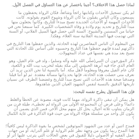
لماذا حصل هذا الاختلاف؟ أجبنا باختصار عن هذا التساؤل في الفصل الأول.
لم يكن تسجيل الأحداث وكتابتها رائجاً وشائعاً، فكان الرواة يحفظون ما
يسمعون وكان الناس يقبلون ما كان الرواة وشيوخ القوم يقولونه. كانت
الأحداث المهمة أو الأحداث الجديدة تصبح مبدءاً للتاريخ، وكانوا يجعلون منها
مبداً للتأریخ و تحديد يوم ولادة و وفاة الشخصيات الكبيرة. كما سمعنا نحن في
حياتنا من المسنين والشيوخ: السنة التي حصل فيها السيل الفلاني، أو السنة
التي تهدمت فيها المدينة الفلانية سنة الغلاء، وهكذا.
من المعلوم أن الناس المعاصرين لهذه الحادثة، والذين حفظوا هذا التاريخ في
ذاکرتهم لمدة فإنهم حفظوا هذا التاريخ وحسبوه على أساس تلك الحادثة التي
تصبح بعد مدة هي نفسها في عداد المجهولات.
ذكر المؤرخون أن النبي(صلّى الله عليه وآله وسلم) ، ولد في عام الفيل، وهو
العام الذي جاء فيه أبرهة الحبشي إلى مكة بفيله لتخريب بيت الله و الكعبة،
كان عام الفيل معروفاً ومعلوماً لأهل مكة. أما بالنسبة لنا نحن الذين نريد أن
نعرف متى حصلت هذه الحادثة، فإنها بحد ذاتها مسألة معقدة. ثم لو أننا قبلنا
وصدقنا صحة هذه الأحداث التي تصبح مبدأً للتاريخ وغضضنا الطرف عن نسيان
تاريخها الدقيق بالنسبة لنفس الشهود العيان الذين شاهدوها،
فإن هذا التساؤل يطرح نفسه للبحث:
هل يمكن أن تبقى ذاكرة الرواة، مهما كانت قوية، مصونة عن الخطأ والغلط
دائما؟ وعلى فرض أن المجموعة الأولى من الرواة لم تخطىء، طيلة قرن من
الزمان يتناوب ثلاثة أجيال، يحل كل منهم محل الآخر، فمن الذي يضمن أن
يكون كل واحد من سلسلة هؤلاء الرواة من حيث قوة الذاكرة في غاية الكمال
؟
فمدح اثنين أو عدد من الشهود الموثوقين لشخص ما بقوة الذاكرة ليس كافياً!؛
هذا المدح ربما يكون من وجهة نظر علم الرواية أو علم الدراية، أو من جهات
عمل الفقيه أو الأصولي دليلاً للقبول في بعض الحالات التي يترتب عليها أثر أو