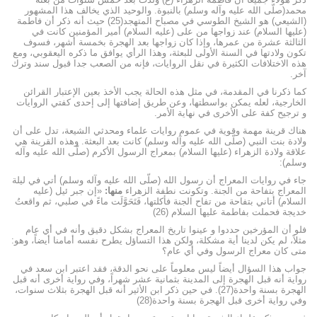
محمد(صلّى الله عليه وآله وسلم) بالنبوة. والوحيد الذي يخالف هذا المشهور
(الشيعي) هو الشيخ الطوسي في مصباح المتهجد(25) حيث أنه ذكر أن فاطمة
(عليها السلام) عند زواجها من على (عليه السلام) أمير المؤمنين كانت في
الثالثة عشرة من عمرها، وإذا كان زواجها بعد الهجرة بخمسة أشهر، فسوف
تكون ولادتها في السنة الأولى للبعثة، وهذا الرأي يوافق ما ذكره اليعقوبي، ومع
هذه الاختلافات الكثيرة في نقل الروايات، فإنه من الصعب جدا قبول سند وترك
آخر.
كما ذكرنا في المقدمة، في مثل هذه الحالة يجب الأخذ بعين الإعتبار القرائن
الخارجية، لعله يمكن بواسطتها، وعن طريق إضافتها إلى إحدی کفتي الروايات
و ترجیح كفة على الأخرى في نهاية الأمر.
هناك قرينة مهمة وقوية في عموم روایات علماء ومحدثي الشيعة، تدل على أن
ولادة بنت النبي (صلّى الله عليه وآله وسلم) کانت بعد البعثة. وهذه القرينة هي
علاقة ولادة الزهراء (عليها السلام) بمعراج الرسول الأكرم (صلّى الله عليه وآله
وسلم):
جاء في روايات المعراج أن رسول الله (صلّى الله عليه وآله وسلم) أتي في ليلة
المعراج بتفاحة من الجنة. وتكونت نطفة الزهراء
منها:
«إن جبر ئیل (عليه
السلام) أتاني بتفاحة من تفاح الجنة فأكلتها، فَتَحَوَّلَت ماءً في صلبي، ثم واقعتُ
خديجة فحملت بفاطمة عليها السلام (26)
فلو أن المؤرخين حددوا و عینوا تاريخ المعراج بشكل دقيق وأنه في أي عام
مثلاً، لم يكن لدينا أية مشكلة، ولكن هذا التساؤل يطرح نفسه أمامنا أيضاً، وهو:
متى كان معراج الرسول وفي أي عام؟
جواب هذا السؤال أيضاً ليس معلوماً على نحو الدقة، فقد اعتبر ابن سعد في
رواية أنه قبل الهجرة إلى المدينة بثمانية عشر شهراً، وفي رواية أخرى أنه قبل
الهجرة بسنة واحدة(27). في حين ذكر ابن الأثير أنه قبل الهجرة بثلاث سنوات،
وفي رواية أخرى قبل الهجرة بسنة واحدة(28)