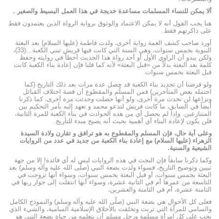
ألا يمكن للنساء المسلمات مساعدة خديجة في هذا العمل البسيط والصغير .
هنا يجب القول أنه لا يمكن الاعتماد والوثوق برواية الرواة الذين يعتمدون فقط
على ذاكرتهم فقط.
أورد صاحب کشف الغمة رواية أخرى، ولدت فاطمة (عليها السلام) بعد البعثة
النبوية بخمس سنوات، وهي السنة التي كانت فيها قريش تبني الكعبة…(33)،
ولكن يبدو أن الراوي الأول أو أحد رواة هذا الحديث أخطأ في روايته وحفظ
كلمة بعد البعثة بدلاً من «قبل البعثة» لأنه كما قلنا فإن إعادة بناء الكعبة كانت
قبل البعثة بخمس سنوات.
ولو فرضنا أن تجدید بناء الكعبة قد حصل عدة مرات بعد ذلك التاريخ (كما
احتمله بعض المتأخرين) فمن المسلَّم والمقطوع أن قصة اختلاف القبائل
ونزاعها لن تحدث مرة أخرى، ولو أنها حصلت وحدثت مرة أخرى، كما ذكرنا
أيضاً في السابق، ما كانت قريش لتدعو محمد و تعهد إليه بأمر التحكيم بين
المتنازعين. وإذا لم يحصل أي من هذه الحوادث في بناء الكعبة للمرة الثانية،
فلن يكون لإعادة البناء أي أهمية بحيث أنه يصيح مبدء للتأريخ.
وعلى أية حال، فإن المسلم والمقطوع به هو ترافق و تقارن ولادة السيدة
الزهراء (عليها السلام) مع إعادة بناء الكعبة من جديد في عدد من الروايات
الشيعية والسنية.
وكما ذكرنا سابقاً فإن البحث في هذه الروايات ليس له أي فائدة! إلا من جهة
تبيين وتوضيح التاريخ، فسواء ولدت بضعة النبي (صلّى الله عليه وآله وسلم) بعد
البعثة بخمس سنوات، أو قبل البعثة بخمس سنوات، وسواء أنها تزوجت في
التاسعة من عمرها أم في الثانية عشرة، وسواء أنها انتقلت إلى جوار ربها في
الثامنة عشرة، أم في الثامنة والعشرين،
فعلى كل الأحوال هي بضعة النبي (صلّى الله عليه وآله وسلم) والنموذج الكامل
والسامي للمرأة التي تربت وتخلقت بالأخلاق الإسلامية السامية، والشيء الذي
يجب على كل امرأة مسلمة ورجل مسلم أن يتعلمه من حياة بضعة النبي هو