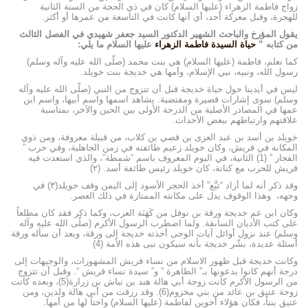
زواج فاطمة الزهراء (عليها السلام) کان في ذي الحجة من السنة الثانية
للهجرة، وقبل معركة أحد، أي أنها كانت في التاسعة من عمرها أو أكثر.
يقول المؤرخ والباحث الشهير الدكتور السيد جعفر شهيدي في الفصل الثالث
من كتابه ”
حياة السيدة فاطمة الزهراء
عليها السلام ما يلي:
كما نعلم، فاطمة (عليها السلام) هي بنت محمد (صلّى الله عليه وآله وسلم)
رسول الله، ونبیه، نبي الإسلام، وأمها هي خديجة بنت خويلد.
ليس في أيدينا حول حياة خديجة قبل أن تتزوج من النبي (صلّى الله عليه وآله
وسلم) سوى إشارات قصيرة ومقتضبة. يشاهد اسمها واسم أبيها، واسم ابن
عمها في المصادر الأصلية من الدرجة الأولى بين الحين والآخر، بمناسبة
علاقتهم وارتباطهم ببعض الأحداث.
خویلد بن أسد بن عبد العزى بن قصي بن كلاب، من قبيلة معروفة، ومن ذوي
المكانة في قريش، وكان خويلد زعيم طائفته في زمن الجاهلية، وفي حرب ”
الفجار ” (1) الثانية، في اليوم المعروف باسم “شمطة”، والذي استعدت فيه
قريش للحرب مع كنانة، كان خويلد رئيس طائفة أسد. (۲)
وقد ذكر أنه لما أراد “تبَّع” أخذ الحجر الأسود إلى اليمن وقف خویلد(۳) في
وجهه، وهذا الوقوف يدل على مكانته الممتازة في ذلك العصر.
وكان ابن عم خديجة ورقة بن نوفل من كَهَنَة العرب، وكما ذكر فقد كان مطلعاً
على كتب الأديان السابقة. ولما اضطرب الرسول الأكرم (صلّى الله عليه وآله
وسلم) عند نزول أوائل آیات الوحی أخذته خديجة إلى ورقة، وبعد أن سأله ورقة
أسئلة عديدة، بشّر خديجة بأنه سيكون نبی هذه الأمة (4)
وكانت خديجة قبل ظهور الاسلام من نساء قريش المشهورات، والوجيهات إلى
درجة أنهم كانوا يدعونها بـ” الطاهرة ” و” سيدة نساء قريش “. وقبل أن تتزوج
من الرسول الأكرم كانت زوجة أبي هالة هند بن نباش بن زرارة(5)، وبعده كانت
زوجة عتیق بن عائد من بني مخزوم(6). وقد رزقت من أبي هالة ولدين، ومن
عتیق بنتاً، فكان هؤلاء أخوين لفاطمة (عليها السلام) واختاً لها من أمها.