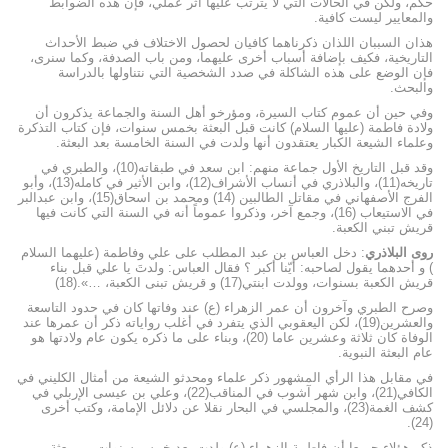
حكم، ولكن في الحالات التي لا يترتب عليها أثر عملي، فإن هذه الضوابط
والمعاییر لیست کافية.
هذان السببان اللذان ذکرناهما کافيان لحصول الاختلاف في ضبط الأحداث
التاريخية، فكيف بإضافة أسباب أخرى عليهما، ومن باب الصدفة، وكما سنرى،
فإن الوضع على هذه الشاكلة في صدد الشخصية التي نتناولها بالدراسة
والبحث.
وفي حين أن عموم کتاب السيرة، ومؤرخو أهل السنة والجماعة يذكرون أن
ولادة فاطمة (عليها السلام) کانت قبل البعثة بخمس سنوات، فإن كتاب التذكرة
وعلماء الشيعة الكبار يعتقدون أنها ولدت في السنة الخامسة بعد البعثة.
وقد قبل التاريخ الأول جماعة منهم: ابن سعد في طبقاته(10)، والطبري في
تاريخه(11)، والبلاذري في أنساب الأشراف(12)، وابن الأثير في كامله(13)، وأبو
الفرج الأصفهاني في مقاتل الطالبين (14) ومحمد بن اسحاق(15)، وابن عبدالبر
في الاستيعاب (16)، وجمع آخر، وذكروا عموماً أنه في السنة التي كانت فيها
قريش تبني الكعبة.
روى البلاذري
: دخل العباس بن عبد المطلب على علي وفاطمة (عليهما السلام
) و أحدهما يقول لصاحبه: أيّنا أكبر ؟ فقال العباس: ولدتَ يا علي قبل بناء
قريش الكعبة بسنوات، وولدت ابنتي(17) و قریش تبنى الكعبة، …».(18)
وصرح الطبري وآخرون أن عمر الزهراء (ع) عند وفاتها كان في حدود التاسعة
والعشرين(19)، لكن اليعقوبي الذي يتفرد في أغلب روایاته ذكر أن عمرها عند
الوفاة كان ثلاثة وعشرين عاما (20)، وبناء على ما ذكره يكون عام ولادتها هو
عام البعثة النبوية.
في مقابل هذا الرأي المشهور ذکر علماء ومحدثو الشيعة من أمثال الكليني في
الكافي(21)، وابن شهر آشوب في المناقب(22)، وعلي بن عيسى الإربلي في
كشف الغمة(23)، والمجلسي في البحار نقلا عن دلائل الإمامة، وكتب أخرى
(24).
ذكر هؤلاء جميعا أن فاطمة الزهراء (ع) ولدت بعد خمس سنوات من بعثة