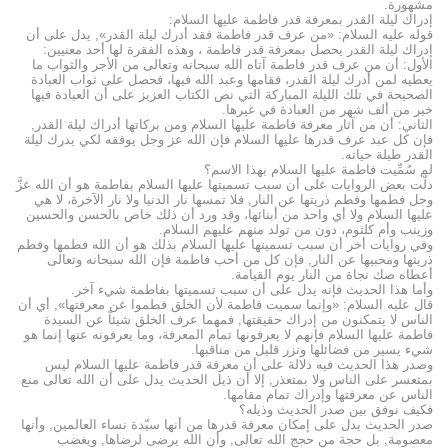
مشهورة.
إدراك ليلة القدر بمعرفة قدر فاطمة عليها السلام:
قوله عليه السلام: «من عرف قدر فاطمة فقد أدرك ليلة القدر», يدل على أن
إدراك ليلة القدر يحصل بمعرفة قدر فاطمة ، وهذه الفقرة لها أحد معنيين:
الأول: أن من عرف قدر فاطمة آتاه الله سبحانه وتعالى من الأجر والثواب ما
يعطيه لمن أدرك ليلة القدر، فقامها وعبد الله فيها، فحصل على ثواب العبادة
الصحيحة في تلك الليلة المباركة التي نص الكتاب العزيز على أن العبادة فيها
خير من ألف شهر من العبادة في غيرها.
الثاني: أن من آثار معرفة فاطمة عليها السلام ومن بركاتها أدراك ليلة القدر,
فإن كل عبد عرف قدرها عليها السلام فإن الله عز وجل يوفقه لكي يدرك ليلة
القدر طيلة حياته.
لم سُمِّيت فاطمة عليها السلام بهذا الاسم؟
دلَّت بعض الروايات على أن سبب تسميتها عليها السلام بفاطمة هو أن الله عزَّ
وجل فطمها وفطم ذريتها عن النار, فلا تمسها نار الدنيا ولا نار الآخرة، لا هي
عليها السلام ولا أي واحد من أبنائها، وقد ورد أن ذلك خاص بالحسن والحسين
وزينب وأم كلثوم، دون من تولد منهم عليهم السلام.
وفي روايات أخر أن سبب تسميتها عليها السلام بذلك هو أن الله فطمها وفطم
ذريتها ومحبيها عن النار, فإن كل من أحب فاطمة فإن الله سبحانه وتعالى
أعطاه صك نجاة من النار يوم القيامة.
وأما هذا الحديث فإنه يدل على أن سبب تسميتها بفاطمة شيء آخر.
قال عليه السلام: «وإنما سميت فاطمة لأن الخلق فطموا عن معرفتها», أي أن
الناس لا يتمكنون من إدراك حقيقتها, فمهما عرف الخلق شيئاً عن السيدة
فاطمة عليها السلام فإنهم لا يعرفونها تمام المعرفة، وما يعرفونه عنها إنما هو
شيء يسير من فضائلها ونزر قليل من مناقبها.
وصدر هذا الحديث فيه دلالة على أن معرفة قدر فاطمة عليها السلام ليس
بمتعسر على الناس ولا بمتعذر, إلا أن ذيل الحديث يدل على أن الله تعالى منع
الناس عن معرفتها وإدراك تمام مقامها.
فكيف نوفق بين صدر الحديث وذيله؟
صدر الحديث يدل على إمكان معرفة قدرها من أنها سيّدة نساء العالمين, وأنها
معصومة, بل حجة من حجج الله تعالى, وأن الله يرضى لرضاها, ويغضب