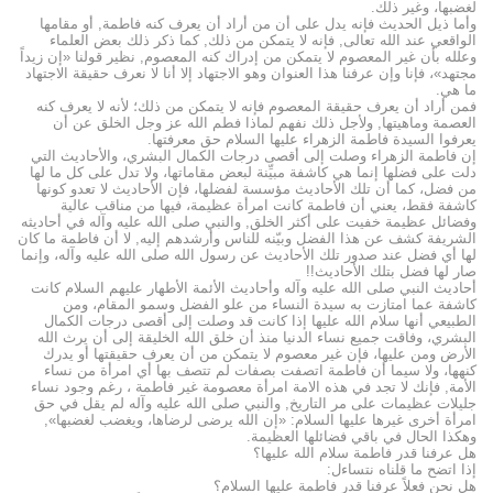
لغضبها، وغير ذلك.
وأما ذيل الحديث فإنه يدل على أن من أراد أن يعرف كنه فاطمة, أو مقامها
الواقعي عند الله تعالى, فإنه لا يتمكن من ذلك, كما ذكر ذلك بعض العلماء
وعلله بأن غير المعصوم لا يتمكن من إدراك كنه المعصوم, نظير قولنا «إن زيداً
مجتهد»، فإنا وإن عرفنا هذا العنوان وهو الاجتهاد إلا أنا لا نعرف حقيقة الاجتهاد
ما هي.
فمن أراد أن يعرف حقيقة المعصوم فإنه لا يتمكن من ذلك؛ لأنه لا يعرف كنه
العصمة وماهيتها, ولأجل ذلك نفهم لماذا فطم الله عز وجل الخلق عن أن
يعرفوا السيدة فاطمة الزهراء عليها السلام حق معرفتها.
إن فاطمة الزهراء وصلت إلى أقصى درجات الكمال البشري، والأحاديث التي
دلت على فضلها إنما هي كاشفة مبيِّنة لبعض مقاماتها، ولا تدل على كل ما لها
من فضل، كما أن تلك الأحاديث مؤسسة لفضلها، فإن الأحاديث لا تعدو كونها
كاشفة فقط، يعني أن فاطمة كانت امرأة عظيمة، فيها من مناقب عالية
وفضائل عظيمة خفيت على أكثر الخلق, والنبي صلى الله عليه وآله في أحاديثه
الشريفة كشف عن هذا الفضل وبيّنه للناس وأرشدهم إليه, لا أن فاطمة ما كان
لها أي فضل عند صدور تلك الأحاديث عن رسول الله صلى الله عليه وآله، وإنما
صار لها فضل بتلك الأحاديث!!
أحاديث النبي صلى الله عليه وآله وأحاديث الأئمة الأطهار عليهم السلام كانت
كاشفة عما امتازت به سيدة النساء من علو الفضل وسمو المقام، ومن
الطبيعي أنها سلام الله عليها إذا كانت قد وصلت إلى أقصى درجات الكمال
البشري، وفاقت جميع نساء الدنيا منذ أن خلق الله الخليقة إلى أن يرث الله
الأرض ومن عليها، فإن غير معصوم لا يتمكن من أن يعرف حقيقتها أو يدرك
كنهها، ولا سيما أن فاطمة اتصفت بصفات لم تتصف بها أي امرأة من نساء
الأمة, فإنك لا تجد في هذه الامة امرأة معصومة غير فاطمة ، رغم وجود نساء
جليلات عظيمات على مر التاريخ, والنبي صلى الله عليه وآله لم يقل في حق
امرأة أخرى غيرها عليها السلام: «إن الله يرضى لرضاها، ويغضب لغضبها»,
وهكذا الحال في باقي فضائلها العظيمة.
هل عرفنا قدر فاطمة سلام الله عليها؟
إذا اتضح ما قلناه نتساءل:
هل نحن فعلاً عرفنا قدر فاطمة عليها السلام؟