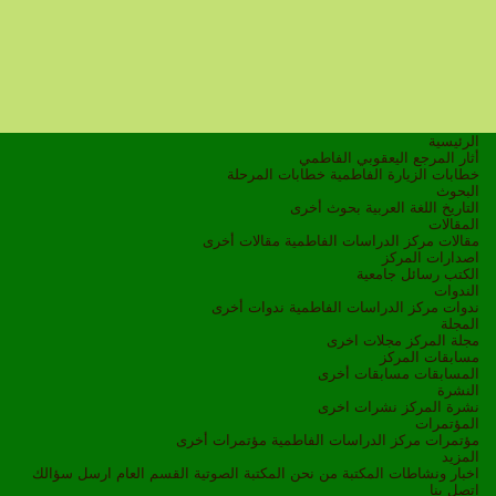
الرئيسية
أثار المرجع اليعقوبي الفاطمي
خطابات الزيارة الفاطمية
خطابات المرحلة
البحوث
التاريخ
اللغة العربية
بحوث أخرى
المقالات
مقالات مركز الدراسات الفاطمية
مقالات أخرى
اصدارات المركز
الكتب
رسائل جامعية
الندوات
ندوات مركز الدراسات الفاطمية
ندوات أخرى
المجلة
مجلة المركز
مجلات اخرى
مسابقات المركز
المسابقات
مسابقات أخرى
النشرة
نشرة المركز
نشرات اخرى
المؤتمرات
مؤتمرات مركز الدراسات الفاطمية
مؤتمرات أخرى
المزيد
اخبار ونشاطات
المكتبة
من نحن
المكتبة الصوتية
القسم العام
ارسل سؤالك
اتصل بنا