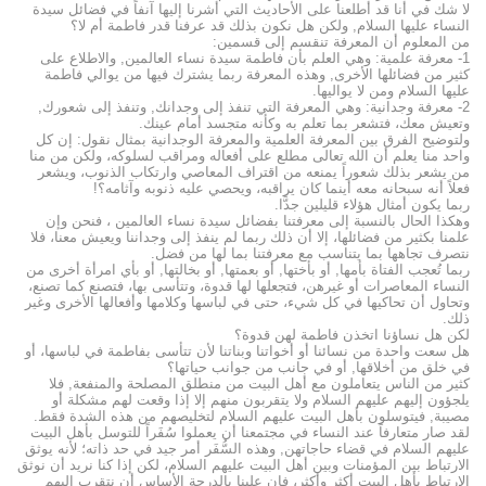
لا شك في أنا قد أطلعنا على الأحاديث التي أشرنا إليها آنفاً في فضائل سيدة
النساء عليها السلام, ولكن هل نكون بذلك قد عرفنا قدر فاطمة أم لا؟
من المعلوم أن المعرفة تنقسم إلى قسمين:
1- معرفة علمية: وهي العلم بأن فاطمة سيدة نساء العالمين, والاطلاع على
كثير من فضائلها الأخرى, وهذه المعرفة ربما يشترك فيها من يوالي فاطمة
عليها السلام ومن لا يواليها.
2- معرفة وجدانية: وهي المعرفة التي تنفذ إلى وجدانك, وتنفذ إلى شعورك,
وتعيش معك، فتشعر بما تعلم به وكأنه متجسد أمام عينك.
ولتوضيح الفرق بين المعرفة العلمية والمعرفة الوجدانية بمثال نقول: إن كل
واحد منا يعلم أن الله تعالى مطلع على أفعاله ومراقب لسلوكه، ولكن من منا
من يشعر بذلك شعوراً يمنعه من اقتراف المعاصي وارتكاب الذنوب، ويشعر
فعلاً أنه سبحانه معه أينما كان يراقبه، ويحصي عليه ذنوبه وآثامه؟!
ربما يكون أمثال هؤلاء قليلين جدًّا.
وهكذا الحال بالنسبة إلى معرفتنا بفضائل سيدة نساء العالمين ، فنحن وإن
علمنا بكثير من فضائلها، إلا أن ذلك ربما لم ينفذ إلى وجداننا ويعيش معنا، فلا
نتصرف تجاهها بما يتناسب مع معرفتنا بما لها من فضل.
ربما تُعجب الفتاة بأمها, أو بأختها, أو بعمتها, أو بخالتها, أو بأي امرأة أخرى من
النساء المعاصرات أو غيرهن، فتجعلها لها قدوة، وتتأسى بها، فتصنع كما تصنع،
وتحاول أن تحاكيها في كل شيء، حتى في لباسها وكلامها وأفعالها الأخرى وغير
ذلك.
لكن هل نساؤنا اتخذن فاطمة لهن قدوة؟
هل سعت واحدة من نسائنا أو أخواتنا وبناتنا لأن تتأسى بفاطمة في لباسها، أو
في خلق من أخلاقها, أو في جانب من جوانب حياتها؟
كثير من الناس يتعاملون مع أهل البيت من منطلق المصلحة والمنفعة, فلا
يلجؤون إليهم عليهم السلام ولا يتقربون منهم إلا إذا وقعت لهم مشكلة أو
مصيبة, فيتوسلون بأهل البيت عليهم السلام لتخليصهم من هذه الشدة فقط.
لقد صار متعارفاً عند النساء في مجتمعنا أن يعملوا سُفَراً للتوسل بأهل البيت
عليهم السلام في قضاء حاجاتهن, وهذه السُّفَر أمر جيد في حد ذاته؛ لأنه يوثق
الارتباط بين المؤمنات وبين أهل البيت عليهم السلام، لكن إذا كنا نريد أن نوثق
الارتباط بأهل البيت أكثر وأكثر، فإن علينا بالدرجة الأساس أن نتقرب إليهم