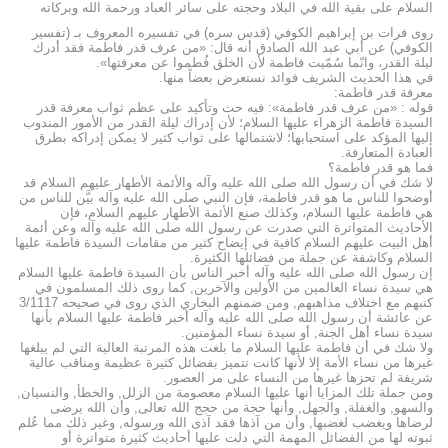
السلام على بقية الله في البلاد وحجته على سائر العباد ورحمة الله وبركاته
روى فرات بن إبراهيم الكوفي (قدس سره) في تفسيره المعروف بـ (تفسير
الكوفي) عن أبي عبد الله الصادق أنه قال: «من عرف قدر فاطمة فقد أدرك
ليلة القدر، وانّما سُمّيت فاطمة لأن الخلق فُطموا عن معرفتها».
في هذا الحديث الشريف فوائد نستعرض بعضاً منها.
معرفة قدر فاطمة:
قوله : «من عرف قدر فاطمة»: فيه حث وتأكيد على عظم ثواب معرفة قدر
السيدة فاطمة الزهراء عليها السلام؛ لأن إدراك ليلة القدر من الأمور المندوب
إليها المؤكد على استحبابها؛ لاشتمالها على ثواب كثير لا يمكن إدراكه بطرق
العبادة المتعارفة.
فما هو قدر فاطمة؟
لا شك في أن رسول الله صلى الله عليه وآله والأئمة الأطهار عليهم السلام قد
أوضحوا للناس ما هو قدر فاطمة، فإن النبي صلى الله عليه وآله بيَّن للناس من
هي فاطمة عليها السلام، وكذلك صنع الأئمة الأطهار عليهم السلام، فإن
الأحاديث المتواترة التي صدرت عن رسول الله صلى الله عليه وآله وعن أئمة
أهل البيت عليهم السلام كافية في إيضاح كثير من مقامات السيدة فاطمة عليها
السلام وكاشفة عن جملة من فضائلها الكثيرة.
إن رسول الله صلى الله عليه وآله أخبر الناس بأن السيدة فاطمة عليها السلام
هي سيدة نساء العالمين من الأولين والآخرين, كما روى ذلك المسلمون في
كتبهم مع اختلاف مذاهبهم, ومن ضمنهم البخاري الذي روى في صحيحه 3/1117
عن عائشة أن رسول الله صلى الله عليه وآله أخبر فاطمة عليها السلام بأنها
سيدة نساء أهل الجنة, أو سيدة نساء المؤمنين.
ولا شك في أن فاطمة عليها السلام ما بلغت هذه المرتبة العالية التي لم يبلغها
غيرها من نساء الأمة إلا لأنها كانت تتميز بفضائل كثيرة عظيمة ومناقب عالية
شريفة لم تحزها غيرها من النساء على مر العصور.
ومن جملة تلك المزايا أنها عليها السلام معصومة من الزلل, والخطأ, والنسيان,
والسهو, والغفلة, والجهل, وأنها حجة من حجج الله تعالى, وأن الله يرضى
لرضاها ويغضب لغضبها, وأن من آذها فقد آذى الله ورسوله, وغير ذلك مما عُلم
ثبوته لها من الفضائل المهمة التي دلت عليها أحاديث كثيرة متواترة أو