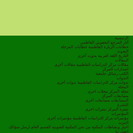
الرئيسية
أثار المرجع اليعقوبي الفاطمي
خطابات الزيارة الفاطمية
خطابات المرحلة
البحوث
التاريخ
اللغة العربية
بحوث أخرى
المقالات
مقالات مركز الدراسات الفاطمية
مقالات أخرى
اصدارات المركز
الكتب
رسائل جامعية
الندوات
ندوات مركز الدراسات الفاطمية
ندوات أخرى
المجلة
مجلة المركز
مجلات اخرى
مسابقات المركز
المسابقات
مسابقات أخرى
النشرة
نشرة المركز
نشرات اخرى
المؤتمرات
مؤتمرات مركز الدراسات الفاطمية
مؤتمرات أخرى
المزيد
اخبار ونشاطات
المكتبة
من نحن
المكتبة الصوتية
القسم العام
ارسل سؤالك
اتصل بنا