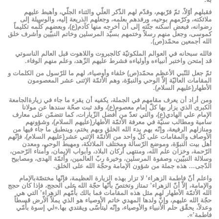
فقبلهم أوّلاً، ثمّ قرّبهم، وقدّم لهم الذّكر العلّي والثناء الجلّي، وأهبط عليهم
ملائكته، وكرّمهم بوحيه، ورفدهم بعلمه، وجعلهم الذريعة إليه، والوسيلة إلى
رضوانه، فبعض أسكنه جنّته إلى أن أخرجه منها كآدم(ع)، وبعضهم كلّمه تكليماً
كموسى، وجعل منهم رسلاً وختمهم بسيّد المرسلين وخاتم النبيّين وأشرف خلق
الله أجمعين محمّد(ص).
فالله سبحانه في العوالم الملكوتيّة كالجبروت واللاهوت قبل العالم الناسوتي
قد إمتحن واختبر أنبياءه وأولياءه فشرط عليهم الزّهد، وعلم منهم الوفاء.
ثمّ جعل للنّبي الأعظم محمّد(ص) خلفاء وأوصياء، لهم ما للرّسول من الکلمات و
المقامات العالیّة إلاّ الوحي والنبوّة، وهم الأئمّة الإثنى عشر المعصومون
الأطهار(عليهم السلام).
ومن أراد أن يعرف مقامهم في الجملة، يكفيه أن يقرء ما جاء في زيارةالجامعة
الكبرى الذي يزار بها كلّ إمام معصوم(ع)، وقد ثبت صحّة سندها عن مولانا
الإمام علي الهادي(ع)، والتي تعدّ من أفضل الزّيارات، كما تتضمّن على معارف
سامية ومطالب سنيّة في معرفة الأئمّة الأطهار(عليهم السلام)، وشؤونهم
ومنازلهم الرفيعة، وإنّه بهم بدء الله الخلق وبهم يختم، وينطبق ما جاء فيها من
الأوصاف والمقامات على كلّ واحد من الأئمّة الإثني عشر(عليهم السلام)، فإنّهم
أهل بيت النبوّة، وموضع الرّسالة ومختلف الملائكة، ومهبط الوحي، ومعدن
الرّحمة، وخزان علم الله، ومنتهى أركان البلاد، وأبواب الإيمان، وأُمناء الرّحمن،
وسلالة النبيّين، وصفوة المرسلين، وخيرة ربّ العالمين، وأئمّة الهدى، ومصابيح
الدّجى… هذه جملة من شؤون الإمامة وحجّة الله على الخلق.
واعلم أنّ فاطمة الزهراء’ لا تزار بهذه الزيارة العظيمة، فإنّها مختصّةبالإمام
والإمامة، إلاّ أنّ الزهراء’ تمتاز وتختصّ بأنّها حجّة الله على الحجج، فإذا كان حجج
الله الأئمّة الأطهار لهم مثل هذه المقامات فما بالك بأُمّهم الزهراء’ التي هي
حجّة الله عليهم، وإنّ ولدها المهدي خاتم الأوصياء هو الذي يملاّ الاّرض قسطاً
وعدلاً، يحقّق حلم الأنبياء والأوصياء، وإنّه ليتأسّى ويقتدي بها.«لي إسوة بأُمّي
فاطمة’».