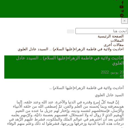
×
الصفحة الرئيسية
المقالات
مقالات أخرى
احادیث ولائیة في فاطمة الزهراء(عليها السلام) .. السيدد عادل العلوي
احادیث ولائیة في فاطمة الزهراء(عليها السلام) .. السيدد عادل
العلوي
20 يونيو، 2022
47
أحادیث ولائیة في فاطمة الزهراء(عليها السلام) ..
السيد عادل العلوي
إنّ قيمة كلّ إمرءٍ وقدره في الدنيا والآخرة، عند الله وعند خلقه، إنّما
هوبمعرفته وبما يُحسنه من العلم والفن، ثمّ إصطفى الله من خلقه الأنبياء
والرّسل، فإستخلصهم لنفسه ودينه، وإختار لهم جزيل ما عنده من النعيم
المقيم الذي لا زوال له ولا اضمحلال، فعصمهم بعصمة ذاتيّة، وكرّمهم بعلمه
اللّدني بعد أن اختبرهم في عوالم الملك والملكوت، فشرط عليهم الزّهد في
درجات هذه الدنيا الدنية وزخرفها وزبرجها، فشرطوا له ذلك وعلم منهم الوفاء
به.