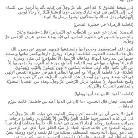
قال شيخنا الصّدوق &: قد أخبر الله عزّ وجلّ في كتابه بأنّه ما أرسل من النّساء
أحداً إلى النّاس في قوله تبارك وتعالى «وَما أَرْسَلْنا قَبْلَكَ إِلاّ رِجالاً نُوحِي
إِلَيْهِمْ»ولم يقل نساءً، والمحدّثون ليسوا برسل ولا أنبياء.
(فاطمة الزهراء’ في حظيرة القدس)
الحديث: البحار: عن عمر بن الخطّاب عن النّبي(ص) قال: «فاطمة وعليّ
والحسن والحسين في حظيرة القدس، في قبّة بيضاء سقفها عرش الرّحمن عزّ
وجلّ».
أقول: لقد استضعفوها وجحدوا بها واستیقنتها قلوبهم، فيروي عن رسول الله
مثل هذه المنقبة العظيمة لفاطمة الزهراء’ ويحرق دارها ويكسر ضلعها ويسقط
جنينها من بعد رحلة أبيها!!. وما قاله الرّسول الأعظم(ص) في مكان ومنزلة
الزهراء’ وبعلها وبنيها في يوم القيامة إنّما هو من عالم الغيب، ولا يؤمن بها إلاّ
من كان متّقياً، فإنّه أولى صفات المتّقين «الَّذِينَ يُؤمِنُونَ بِالْغَيْبِ وَيُقِيمُونَ
الصَّلاةَ» فإنّ فاطمة الزهراء’ مع أُسرتها الطاهرة هم في حضيرة القدس الإلهي
في قبّة بيضاء، ومن أبرز أوصاف هذه الحظيرة المنزّهة عن كلّ عيب ونقص
وقبيح لقداستها، إنّ سقفها عرش الرّحمن عزّ وجلّ، وهذه من القضايا المعنويّة
والمفاهيم التجرديّة والنّوريّة.
(فاطمة’ أعبد النّاس بعد أبيها وبعلها)
الحديث: البحار: قال الحسن: «ما كان في الدنيا أعبد من فاطمة’، كانت تتورّم
قدماها».
أقول: لا يخفى أن من فلسفة الحياة وسّر الخليقة هي عبادة الله عزّ وجلّ كما
قال في كتابه العظيم «وَما خَلَقْتُ الْجِنَّ وَالإِْنْسَ إِلاّ لِيَعْبُدُونِ». وللعبادة درجات
ومراتب ومصاديق، وكلّما إزداد الإنسان في عبادة الله خالصاً ومخلصاً إزداد قرباً
من ربّه المعبود جلّ جلاله، فسيّد العباد بل سيّد الخلق طراً الذي أتى الرّحمن
عبداً، هو رسول الله وحبيبه المصطفى محمّد(ص) ثمّ نفسه وأخوه ووصيّه بنصّ
آية المباهلة أمير المؤمنين علي(ع)، ثمّ روحه التي بين جنبيه ـ كما ورد في