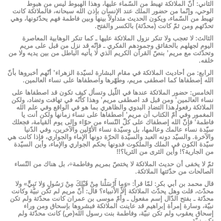
الثاني: أنّ الملائكة تهبط من السّماء عليها، وهذا الهبوط ليس من هبوط
الوحي، وإنّما من حضور الملك عند الإنسان بإذن الله سبحانه، فالملائكة كانت
تهبط من السّماء، ويكون الحديث متداولاً بينها وبين فاطمة فهم يحدّثونها، وهي
تحدّثهم ومن ثمّ كانت (محدّثة) بالكسر والفتح.
الثالث: لا تعجب ولا تنكر نزول الملائكة عليها ـ كما تنكر الوهابية المعاصرة
اليوم لجهلهم بالحقائق وجمودهم الفكري ـ فإنّه قد نزل من قبل على مريم
وتحدّثت مع مريم’ بنصّ القرآن الكريم الذي لا يأتيه الباطل من بين يديه ولا من
خلفه.
الرابع: من أحاديث الملائكة في مقام البشارة لسيّدة الزهراء’ أنّهم أخبروها بأنّ
الله إصطفاها كما اصطفى مريم، وطهّرها واصطفاها على نساء العالمين.
الخامس: حضور الملائكة عندها في اللّيل وتسأل كيف تكون قد اصطفاها على
نساء العالمين’ ومن قبل قد اصطفى مريم’ وهذا كأنّه في تهافت وتضاد، ولكن
الملائكة رفعوا هذا التضاد البدوي والظاهري بما هو في الواقع وفي علم الله
المغمور وفي أُمّ الكتاب أن مريم’ اصطفاها على نساء زمانها ولكن أنت يا
فاطمة’ فإنّ الله إصطفاك على كلّ النّساء من حوّاء وإلى يوم القيامة، فجعلك
سيّدة نساء عالمك وعالمها، بل وسيّدة نساء الأوّلين والآخرين، وفي الدّنيا
والآخرة. والسيّد دونه العبد والسيّدة الحرّة دونها الإماء والجواري، فإذا كانت هي
سيّدة الكون في الملك والملكوت فدونها بحكم الجواري والإماء، وأين السيّدة
من الجارية؟! وأين الثرى من الثريا؟!!
ثمّ لا يخفى أن حديث الملائكة لا يختصّ بمريم وفاطمة÷، بل هناك من النّساء
الصالحات من حدّثتها الملائكة.
قال محمد بن أبي بكر: لمّا قرأ: «وَما أَرْسَلْنا مِنْ قَبْلِكَ مِنْ رَسُولٍ وَلا نَبِيٍّ» ولا
محدّث، قلت وهل يحدّث الملائكة إلاّ الأنبياء؟ قال: أنّ مريم لم تكن نبيّة وكانت
محدّثة ـ بفتح الدّال إسم مفعول ـ وأُمّ موسى بن عمران كانت محدّثة ولم تكن
نبيّة، وسارة إمرأة إبراهيم قد عاينت الملائكة فبشروها بإسحاق ومن وراء
إسحاق يعقوب ولم تكن نبيّة، وفاطمة بنت رسول الله(ص) كانت محدّثة ولم
تكن نبيّة.