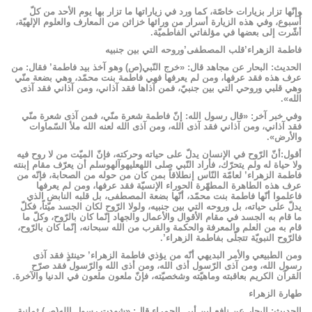
وإنّها تزار بزيارات خاصّة، كما ورد في زياراتها ما تزار بها يوم الأحد من كلّ
أُسبوع، وفي هذه الزيارة أسرار من ورائها خزائن من المعارف والعلوم الإلهيّة،
أشّرت إلى بعضها في مؤلفاتي الفاطميّة.
فاطمة الزهراء’قلب المصطفى’وروحه التي بين جنبيه
الحديث: البحار عن مجاهد قال: «خرج النّبي(ص) وهو آخذ بيد فاطمة’ فقال: من
عرف هذه فقد عرفها، ومن لم يعرفها فهي فاطمة بنت محمّد، وهي بضعة منّي
وهي قلبي وروحي التي بين جنبيّ، فمن آذاها فقد آذاني، ومن آذاني فقد آذى
الله».
وفي خبر آخر: «قال رسول الله: إنّ فاطمة شعرة منّي، فمن آذى شعرة منّي
فقد آذاني، ومن آذاني فقد آذى الله، ومن آذى الله لعنه الله ملأ السّماوات
والأرض».
أقول:أنّ الرّوح في الإنسان يدلّ على حياته وحركته، فإنّ الميّت من لا روح فيه
ولا حياة له ولم يتحرّك، فأراد النّبي صلى ‏الله‏عليه‏و‏آله‏وسلم أن يعرّف مقام إبنته
فاطمة الزهراء’ لعامّة النّاس إنطلاقاً بمن كان من حوله من الصحابة، فإنّه من
عرف هذه الطاهرة المطهّرة الحوراء الإنسيّة فقد عرفها، ومن لم يعرفها
فاعلموا أنّها فاطمة بنت محمّد، أنّها بضعة المصطفى، بل قلبه النابض الذي
يدلّ على حياته، بل وروحه التي بين جنبيه، ولولا الرّوح لكان الجسد ميّتاً، فكلّ
ما قام به الجسد في مقام الأقوال والأعمال والجهاد إنّما كان بالرّوح، وكلّ ما
قام به من العلم والمعرفة والحكمة والقرب من الله سبحانه، إنّما كان بالرّوح،
فالرّوح النبويّة تتجلّى بفاطمة الزهراء’.
ومن الطبيعي والأمر البديهي أنّه من يؤذي فاطمة الزهراء’ حينئذٍ فقد آذى
رسول الله، ومن آذى الرّسول أذى الله، ومن أذى الله والرّسول فقد صرّح
القرآن الكريم بعاقبته وماهيّته وشخصيّته، فإنّ ملعون ملعون في الدنيا والآخرة.
طهارة الزهراء
الحديث: البحار عن نافع ابن أبي الحمراء قال: «شهدت رسول الله(ص) ثمانية