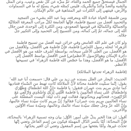
الجمال فيستحقّ جميع الحمد والثناء، ثمّ منزّه عن كلّ نقص وعيب، وعن المثل
والشبه والضدّ والندّ والشّريك، فليس كمثله شيء، يسبّح له ما في السماوات
والأرض، فينتهي إلى الكثرات غير المتناهية في عالم الإمكان.
ومن فلسفة الحياة عبادة الله ومعرفته، وما عبد الله بشيء من التمجيد
والتحميد أفضل من تسبيح فاطمة، فإنّها الجامعة لكلّ مراتب المعرفة الجلاليّة
والجماليّة والكماليّة في قوسها الصعودي، ومن الكثرة إلى الوحدة، فمن جلال
الله إلى جماله، ثمّ إلى كماله، ومن التسبيح إلى التحميد وإلى التكبير جلّ
جلاله.
ولو كان في علم الله الغامض وفي خزائن غيبه أفضل من تسبيح فاطمة
الزهراء’ لنحله رسول الله(ص) فاطمة، فإنّ فاطمة هي الأفضل، وللأفضل من
هو الأفضل، من العلى الأعلى سبحانه، بواسطة أشرف خلقه من هو الأفضل في
دائرة الإمكان وهوالرّسول الأعظم(ص) فمن الأفضل بواسط الأفضل إلى
الأفضل، ما هو الأفضل، وهذا ما خصّص الله فاطمة الزهراء’ في تسبيحها
الأعظم.
(فاطمة الزهراء تحدثها الملائكة)
الحديث: البحار عن العلل بسنده عن زيد بن علي قال: «سمعت أبا عبد الله’
يقول: إنّما سمّيت فاطمة محدّثة لأنّ الملائكة كانت تهبط من السّماء فتناديها
كما تنادي مريم بنت عمران فتقول: يا فاطمة «إِنَّ اللهَ اصْطَفاكِ وَطَهَّرَكِ
وَاصْطَفاكِ عَلى نِساءِ الْعالَمِينَ يا فاطمة اقْنُتِي لِرَبِّكِ وَاسْجُدِي وَارْكَعِي مَعَ
الرّاكِعِينَ». فتحدّثهم ويحدّثونها، فقالت لهم ذات ليلة: أليست المفضّلة على
نساء العالمين مريم بنت عمران؟ فقالوا: إنّ مريم كانت سيّدة نساء عالمها،
وإنّ الله عزّ وجلّ جعلك سيّدة نساء عالمك وعالمها، وسيّدة نساء الأوّلين
والآخرين.
أقول: ان هذا الخبر يدلّ على أمور: الأوّل: بيان وجه تسمية الزهراء’ بالمحدّثة،
فإنّ المحدّثة: أمّا بكسر الدّال المهملة فيكون من إسم الفاعل وتعني إنّها
تحدّث غيرها، وأمّا بفتحها من إسم المفعول وتعني أن الغير يحدّثها.