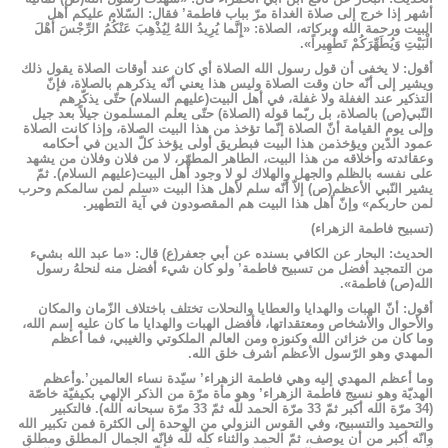
أشهر إذا خرج إلى صلاة الغداة مرّ بباب فاطمة’ فقال: السّلام عليكم أهل
البيت ورحمة الله وبركاته، الصلاة: «إِنَّما يُرِيدُ اللهُ لِيُذْهِبَ عَنْكُمُ الرِّجْسَ أَهْلَ
الْبَيْتِ وَيُطَهِّرَكُمْ تَطْهِيراً».
أقول: لا يخفى أن قول رسول الله الصلاة أي كان عند أوقات الصلاة يقول ذلك
ويشير إلى أنّه حان وقت الصلاة وليس هذا يعني أنّه يذكرهم بالصلاة، فإنّ
التذكير عند الغفلة ولا غفلة، في أهل البيت(عليهم السلام) حتّى يذكّرهم
النّبي(ص) بالصلاة، بل ربّما قوله (الصلاة) حتّى يعلم المسلمون جيلاً بعد جيل
وإلى يوم القيامة أنّ الصلاة إنّما تؤخذ من هذا البيت الصلاة، وإذا كانت الصلاة
عمود الدّين ويؤخذمن هذا البيت فبطريق أولى يؤخذ كلّ الدين في أحكامه
وعقائدته وأخلاقه من هذا البيت، الطاهر المطهّر، لا من فلان وفلان من يشهد
على نفسه بالظلم والجهل والهلاك لو لا وجود أهل البيت(عليهم السلام). ثمّ
يشير النّبي الأعظم(ص) إلاّ أنّه سلم لأهل هذا البيت «سلم لمن سالمكم وحرب
لمن حاربكم» وإنّ أهل هذا البيت هم المقصودون في آية التطهير.
(تسبيح فاطمة الزهراء)
الحديث: البحار عن الكافي بسنده عن أبي جعفر(ع) قال: «ما عبد الله بشيء
من التمجيد أفضل من تسبيح فاطمة’ ولو كان شيء أفضل منه لنحلهُ رسول
الله(ص) فاطمة».
أقول: أنّ الهبات والهدايا والعطايا والنحلات تختلف باختلاف الزّمان والمكان
والأحوال والأشخاص ومعتقداتها، فأفضل الهبات والهدايا ما كان عليه إسم الله،
وما كان من خزائن الله وكنوزه ومن العالم الملكوتي والغيبي، فما أعظم
المهدي وهو الرّسول الأعظم أشرف خلق الله.
وما أعظم المهدي إليه وهي فاطمة الزهراء’ سيّدة نساء العالمين’.وأعظم
الهديّة وهو نسيج فاطمة الزهراء’ وهو مأة مرّة من الذكر الإلهي بكيفيّة خاصّة
(34 مرّة الله أكبر ثمّ 33 مرّة الحمد للّه‏ ثمّ 33 مرّة سبحانه الله). فالتكبير
والتحميد والتسبيح، وفي القوس النزولي من الوحدة إلى الكثرة فمن تكبير الله
وانّه أكبر من أن يوصف، ثمّ الحمد والثناء كلّه للّه‏ فإنّه الجمال المطلق ومطلق