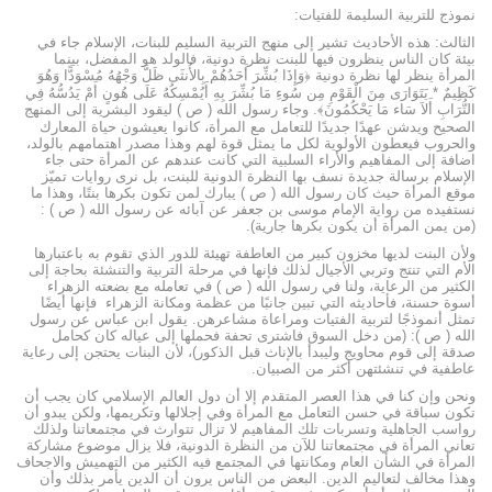
نموذج للتربية السليمة للفتيات:
الثالث: هذه الأحاديث تشير إلى منهج التربية السليم للبنات، الإسلام جاء في
بيئة كان الناس ينظرون فيها للبنت نظرة دونية، فالولد هو المفضل، بينما
المرأة ينظر لها نظرة دونية ﴿وَإِذَا بُشِّرَ أَحَدُهُمْ بِالأُنثَى ظَلَّ وَجْهُهُ مُسْوَدًّا وَهُوَ
كَظِيمٌ * يَتَوَارَى مِنَ الْقَوْمِ مِن سُوءِ مَا بُشِّرَ بِهِ أَيُمْسِكُهُ عَلَى هُونٍ أَمْ يَدُسُّهُ فِي
التُّرَابِ أَلاَ سَاء مَا يَحْكُمُونَ﴾. وجاء رسول الله ( ص ) ليقود البشرية إلى المنهج
الصحيح ويدشن عهدًا جديدًا للتعامل مع المرأة، كانوا يعيشون حياة المعارك
والحروب فيعطون الأولوية لكل ما يمثل قوة لهم وهذا مصدر اهتمامهم بالولد،
اضافة إلى المفاهيم والأراء السلبية التي كانت عندهم عن المرأة حتى جاء
الإسلام برسالة جديدة نسف بها النظرة الدونية للبنت، بل نرى روايات تميّز
موقع المرأة حيث كان رسول الله ( ص ) يبارك لمن تكون بكرها بنتًا، وهذا ما
نستفيده من رواية الإمام موسى بن جعفر عن آبائه عن رسول الله ( ص ) :
(من يمن المرأة أن يكون بكرها جارية).
ولأن البنت لديها مخزون كبير من العاطفة تهيئة للدور الذي تقوم به باعتبارها
الأم التي تنتج وتربي الأجيال لذلك فإنها في مرحلة التربية والتنشئة بحاجة إلى
الكثير من الرعاية، ولنا في رسول الله ( ص ) في تعامله مع بضعته الزهراء
أسوة حسنة، فأحاديثه التي تبين جانبًا من عظمة ومكانة الزهراء فإنها أيضًا
تمثل أنموذجًا لتربية الفتيات ومراعاة مشاعرهن. يقول ابن عباس عن رسول
الله ( ص ): (من دخل السوق فاشترى تحفة فحملها إلى عياله كان كحامل
صدقة إلى قوم محاويج وليبدأ بالإناث قبل الذكور)، لأن البنات يحتجن إلى رعاية
عاطفية في تنشئتهن أكثر من الصبيان.
ونحن وإن كنا في هذا العصر المتقدم إلا أن دول العالم الإسلامي كان يجب أن
تكون سباقة في حسن التعامل مع المرأة وفي إجلالها وتكريمها، ولكن يبدو أن
رواسب الجاهلية وتسربات تلك المفاهيم لا تزال تتوارث في مجتمعاتنا ولذلك
تعاني المرأة في مجتمعاتنا للآن من النظرة الدونية، فلا يزال موضوع مشاركة
المرأة في الشأن العام ومكانتها في المجتمع فيه الكثير من التهميش والاجحاف
وهذا مخالف لتعاليم الدين. البعض من الناس يرون أن الدين يأمر بذلك وأن