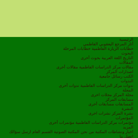
الرئيسية
أثار المرجع اليعقوبي الفاطمي
خطابات الزيارة الفاطمية
خطابات المرحلة
البحوث
التاريخ
اللغة العربية
بحوث أخرى
المقالات
مقالات مركز الدراسات الفاطمية
مقالات أخرى
اصدارات المركز
الكتب
رسائل جامعية
الندوات
ندوات مركز الدراسات الفاطمية
ندوات أخرى
المجلة
مجلة المركز
مجلات اخرى
مسابقات المركز
المسابقات
مسابقات أخرى
النشرة
نشرة المركز
نشرات اخرى
المؤتمرات
مؤتمرات مركز الدراسات الفاطمية
مؤتمرات أخرى
المزيد
اخبار ونشاطات
المكتبة
من نحن
المكتبة الصوتية
القسم العام
ارسل سؤالك
اتصل بنا