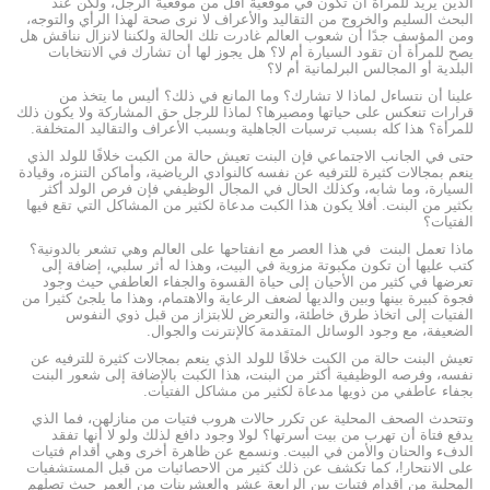
الدين يريد للمرأة أن تكون في موقعية أقل من موقعية الرجل، ولكن عند
البحث السليم والخروج من التقاليد والأعراف لا نرى صحة لهذا الرأي والتوجه،
ومن المؤسف جدًا أن شعوب العالم غادرت تلك الحالة ولكننا لانزال نناقش هل
يصح للمرأة أن تقود السيارة أم لا؟ هل يجوز لها أن تشارك في الانتخابات
البلدية أو المجالس البرلمانية أم لا؟
علينا أن نتساءل لماذا لا تشارك؟ وما المانع في ذلك؟ أليس ما يتخذ من
قرارات تنعكس على حياتها ومصيرها؟ لماذا للرجل حق المشاركة ولا يكون ذلك
للمرأة؟ هذا كله بسبب ترسبات الجاهلية وبسبب الأعراف والتقاليد المتخلفة.
حتى في الجانب الاجتماعي فإن البنت تعيش حالة من الكبت خلافًا للولد الذي
ينعم بمجالات كثيرة للترفيه عن نفسه كالنوادي الرياضية، وأماكن التنزه، وقيادة
السيارة، وما شابه، وكذلك الحال في المجال الوظيفي فإن فرص الولد أكثر
بكثير من البنت. أفلا يكون هذا الكبت مدعاة لكثير من المشاكل التي تقع فيها
الفتيات؟
ماذا تعمل البنت في هذا العصر مع انفتاحها على العالم وهي تشعر بالدونية؟
كتب عليها أن تكون مكبوتة مزوية في البيت، وهذا له أثر سلبي، إضافة إلى
تعرضها في كثير من الأحيان إلى حياة القسوة والجفاء العاطفي حيث وجود
فجوة كبيرة بينها وبين والديها لضعف الرعاية والاهتمام، وهذا ما يلجئ كثيرا من
الفتيات إلى اتخاذ طرق خاطئة، والتعرض للابتزاز من قبل ذوي النفوس
الضعيفة، مع وجود الوسائل المتقدمة كالإنترنت والجوال.
تعيش البنت حالة من الكبت خلافًا للولد الذي ينعم بمجالات كثيرة للترفيه عن
نفسه، وفرصه الوظيفية أكثر من البنت، هذا الكبت بالإضافة إلى شعور البنت
بجفاء عاطفي من ذويها مدعاة لكثير من مشاكل الفتيات.
وتتحدث الصحف المحلية عن تكرر حالات هروب فتيات من منازلهن، فما الذي
يدفع فتاة أن تهرب من بيت أسرتها؟ لولا وجود دافع لذلك ولو لا أنها تفقد
الدفء والحنان والأمن في البيت. ونسمع عن ظاهرة أخرى وهي أقدام فتيات
على الانتحار!، كما تكشف عن ذلك كثير من الاحصائيات من قبل المستشفيات
المحلية من إقدام فتيات بين الرابعة عشر والعشرينات من العمر حيث تصلهم