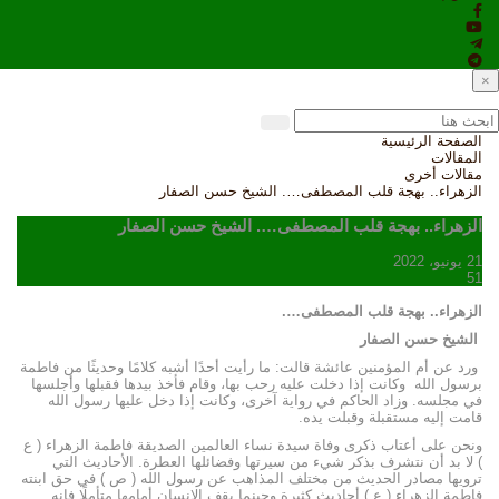
×
الصفحة الرئيسية
المقالات
مقالات أخرى
الزهراء.. بهجة قلب المصطفى…. الشيخ حسن الصفار
الزهراء.. بهجة قلب المصطفى…. الشيخ حسن الصفار
21 يونيو، 2022
51
الزهراء.. بهجة قلب المصطفى
…
.
الشيخ حسن الصفار
ورد عن أم المؤمنين عائشة قالت: ما رأيت أحدًا أشبه كلامًا وحديثًا من فاطمة
برسول الله وكانت إذا دخلت عليه رحب بها، وقام فأخذ بيدها فقبلها وأجلسها
في مجلسه. وزاد الحاكم في رواية آخرى، وكانت إذا دخل عليها رسول الله
قامت إليه مستقبلة وقبلت يده.
ونحن على أعتاب ذكرى وفاة سيدة نساء العالمين الصديقة فاطمة الزهراء ( ع
) لا بد أن نتشرف بذكر شيء من سيرتها وفضائلها العطرة. الأحاديث التي
ترويها مصادر الحديث من مختلف المذاهب عن رسول الله ( ص ) في حق ابنته
فاطمة الزهراء ( ع ) أحاديث كثيرة وحينما يقف الإنسان أمامها متأملًا فإنه