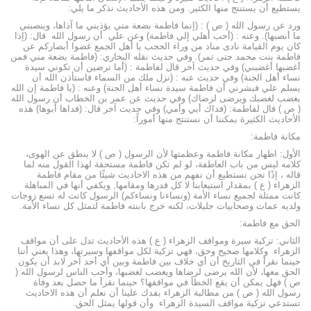
يستطيع أن يستنتج منها الكثير. ومن هذه الأحاديث نذكر ما يلي:
ورد عن رسول الله ( ص ) : (إنما فاطمة بضعة مني يؤذيني ما آذاها، وينصبني
ما أنصبها). وعنه : (أحب أهلي إلي فاطمة) وعن علي أن رسول الله قال: (إذا
كان يوم القيامة نادى مناد من وراء الحجب يا أهل الجمع غضوا أبصاركم عن
فاطمة بنت محمد حتى تمر). وفي حديث نقله البخاري: (فاطمة بضعة مني فمن
أغضبها أغضبني) وفي حديث آخر قال لفاطمة : (أما ترضين أن تكوني سيدة
نساء أهل الجنة) وفي حديث عنه : (نزل ملك من السماء فاستأذن الله أن
يسلم علي فبشرني أن فاطمة سيدة نساء أهل الجنة) وعنه : (يا فاطمة إن الله
يغضب لغضبك ويرضى لرضاك) وفي حديث عن عمر بن الخطاب أن رسول الله
( ص ) قال لفاطمة: (فداك أبي وأمي) وفي حديث آخر قال: (فداها أبوها) هذه
الأحاديث الكثيرة يمكننا أن نستنتج منها أموراً:
مكانة فاطمة:
الأول: اظهار مكانة فاطمة وعظمتها لأن الرسول ( ص ) لا ينطق عن الهوى،
كلامه ليس من باب العاطفة، لو لم تكن فاطمة مستحقة لهذا القول منه لما
قاله ، إذًا نحن نستطيع أن نفهم من هذه الاحاديث شيئًا من مقام فاطمة
الزهراء ( ع ) بمقدار استيعابنا لا كل قدرها ومقامها, ويكفي أنها في المباهلة
كانت ممثلة لجميع نساء الأمة (ونساءنا ونساءكم) الرسول كانت له تسع زوجات
ولديه عمات وصحابيات جليلات، لكنه خرج بابنته فاطمة لتمثل كل نساء الأمة.
الحق مع فاطمة:
الثاني: تزكية سيرة ومواقف الزهراء ( ع ) هذه الأحاديث تدل على أن مواقف
الزهراء وكلامها صحيح وحق، فهي تزكية لكل مواقفها وسيرتها، وهذا يعني أننا
حينما نقرأ في التاريخ أن أي خلاف بين فاطمة وبين أي أحد آخر لابد أن يكون
الحق معها، لأن الله يرضى لرضاها ويغضب لغضبها، وأحب الناس لرسول الله (
ص ) فهل يمكن أن يقع الخطأ في مواقفها؟ حينما نقرأ ما حصل بعد وفاة
رسول الله ( ص ) من مطالبة الزهراء بفدك علينا أن نعلم أن هذه الاحاديث
تستدعي تزكية مواقف السيدة الزهراء وأن قولها يمثل الحق.