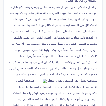
المعدلة أي من أهل العدل .
والعدل : الحكم بالحق ، فيقال هو يقضي بالحق ويعدل وهو حكم عادل :
ذو معدلة في حكمه .اما تعريف العدل في الاصطلاح فلقد وردت فيه عدة
تعاريف ولكن الذي يهمنا فيما نحن فيه التحريف الذي يقول : « هو رعاية
الاستحقاق في افاضة الوجود وعدم الامتناع عن الافاضة والرحمة حيث
يتوفر امكان الوجود أو امكان الكمال » .وعلى أساس هذا التعريف يتبين لنا
ان الموجودات تتفاوت مع بعضها في النظام الكوني من حيث قابليتها
لاكتساب الفيض الالهي من مبدأ الوجود ، فكل موجود وفي أي رتبة من
الوجود يملك استحقاقاً خاصاً من حيث قابليته لاكتساب الفيض ، ولما
كانت الذات الالهية المقدسة كمالاً مطلقاً وخيراً مطلقاً وفياضة على
الاطلاق فهي تعطي ولاتمسك ولكنها تعطي لكل موجود ما هو ممكن له
من وجودأو كمال وجود ، فالعدل الالهي ـ حسب هذه النظرية ـ يعني ان أي
موجود يأخذ من الوجود ومن كماله المقدار الذي يستحقه وبأمكانه ان
يستوفيه .وعلى هذا الاساس تكون الزهراء
مستحقة للعدل
الالهي في افاضة الكمال لها وفي كل المقامات المعنوية والروحية ،
فكونها عليها السلام حجة على الأنبياء وعلى جميع البشر وانه ما تكاملت
نبوة نبي حتى أقر بفضلها وكذلك كونها صاحبة الشفاعة الكبرى يوم
القيامة وغيرها من المقامات التي أعطاها الله تعالى اياها كل ذلك لانها