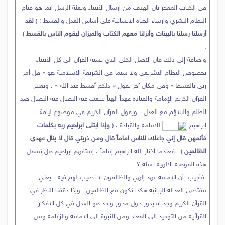
في الكتاب المعجز بان الهدف من ارسال الأنبياء وبعثة الرسل انما هو قيام
النظام البشري وارساء الحياة الانسانية على أساس العدل والقسط : (
لقد
أرسلنا رسلنا بالبينات وأنزلنا معهم الكتاب والميزان ليقوم الناس بالقسط
)
.
واضافة إلى ذلك فان الاصل الكلي الذي نسبه القرآن الى كل الأنبياء
بخصوص النظام التشريعي ولا سيما في الشريعة الاسلامية هو « قل أمر
ربي بالقسط » وفي مكان آخر يقول « ذلكم أقسط عند الله » . ويعتبر
القرآن الكريم الإمامة والقيادة عهداً الهياً ينبعث عنه النضال عنه النضال ضد
الظلم والتلاؤم مع العدل ، ويقول القرآن الكريم في موضوع لياقة
إبراهيم
للامامة والقيادة : (
وإذا ابتلى ابراهيم ربه بكلمات
فأتمهن قال إني
جاعلك للناس اماماً قال ومن ذريتي قال لا ينال عهدي
الظالمين
) .فعندما أختار الله ابراهيم إماماً ، إستفهم ابراهيم هل تشمل
هذه الموهبة الالهية نسله ؟
فأجيب بأن الإمامة عهد إلهي والظالمون لا نصيب لهم فيه ، يعني
مقتضى العدالة الربانية هكذا تكون مع الظالمين . وإذا دققنا النظر في
القرآن الكريم وجدناه يدور حول محور واحد هو العدل في كل الافكار
القرآنية من التوحيد الى المعاد ومن النبوة الى الإمامة والزعامة ومن