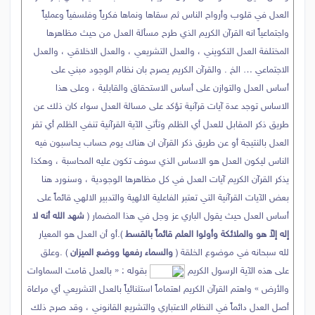
العدل في قلوب وأرواح الناس ثم سقاها ونماها فكرياً وفلسفياً وعملياً
واجتماعياً انه القرآن الكريم الذي طرح مسألة العدل من حيث مظاهرها
المختلفة العدل التكويني ، والعدل التشريعي ، والعدل الاخلاقي ، والعدل
الاجتماعي … الخ . والقرآن الكريم يصرح بان نظام الوجود مبني على
أساس العدل والتوازن على أساس الاستحقاق والقابلية ، وعلى هذا
الاساس توجد عدة آيات قرآنية تؤكد على مسالة العدل سواء كان ذلك عن
طريق ذكر المقابل للعدل أي الظلم وتأتي الآية القرآنية تنفي الظلم أي تقر
العدل بالنتيجة أو عن طريق ذكر القرآن ان هناك يوم حساب يحاسبون فيه
الناس ليكون العدل هو الاساس الذي سوف تكون عليه المحاسبة ، وهكذا
يذكر القرآن الكريم آيات العدل في كل مظاهرها الوجودية ، وسنورد هنا
بعض الآيات القرآنية التي تعتبر الفاعلية الالهية والتدبير الالهي قائماً على
أساس العدل حيث يقول الباري عز وجل في هذا المضمار (
شهد الله أنه لا
إله إلاّ هو والملائكة وأولوا العلم قائماً بالقسط
).أو أن العدل هو المعيار
لله سبحانه في موضوع الخلقة (
والسماء رفعها ووضع الميزان
) .وعلق
على هذه الآية الرسول الكريم
بقوله : « بالعدل قامت السماوات
والأرض » واهتم القرآن الكريم اهتماماً استثنائياً بالعدل التشريعي أي مراعاة
أصل العدل دائماً في النظام الاعتباري والتشريع القانوني ، وقد صرح ذلك