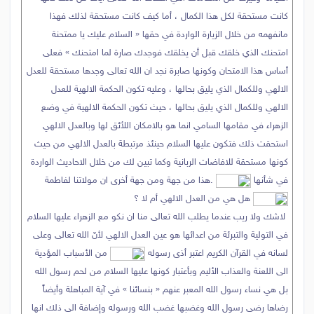
كانت مستحقة لكل هذا الكمال ، أما كيف كانت مستحقة لذلك فهذا
مانفهمه من خلال الزيارة الواردة في حقها « السلام عليك يا ممتحنة
امتحنك الذي خلقك قبل أن يخلقك فوجدك صارة لما امتحنك » فعلى
أساس هذا الامتحان وكونها صابرة نجد ان الله تعالى وجدها مستحقة للعدل
الالهي وللكمال الذي يليق بحالها ، وعليه تكون الحكمة الالهية للعدل
الالهي وللكمال الذي يليق بحالها ، حيث تكون الحكمة الالهية في وضع
الزهراء في مقامها السامي انما هو بالامكان اللأئق لها وبالعدل الالهي
استحقت ذلك فتكون عليها السلام حينئذ مرتبطة بالعدل الالهي من حيث
كونها مستحقة للافاضات الربانية وكما تبين لك من خلال الاحاديث الواردة
في شأنها
.هذا من جهة ومن جهة أخرى ان مولاتنا لفاطمة
هل هي من العدل الالهي أم لا ؟
لاشك ولا ريب عندما يطلب الله تعالى منا ان نكو مع الزهراء عليها السلام
في التولية والتبرئة من اعدائها هو عين العدل الالهي لأنّ الله تعالى وعلى
لسانه في القرآن الكريم اعتبر أذى رسوله
من الأسباب المؤدية
الى اللعنة والعذاب الأليم وبأعتبار كونها عليها السلام من لحم رسول الله
بل هي نساء رسول الله المعبر عنهم « بنسائنا » في آية المباهلة وأيضاً
رضاها رضى رسول الله وغضبها غضب الله ورسوله وإضافة الى ذلك انها