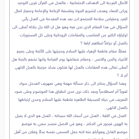
الآمال الفردية الى الاهداف الاجتماعية ، فالعدل في القرآن قرين التوحيد
وركن المعاد وهدف لتشريع النبوة وفلسفة الزعامة والإمامة ومعيار كمال
الفرد ومقياس سلامة المجتمع.اذن بعد هذه المقدمة في العدل يأتي
السؤال في هذا المقام الذي نحن فيه وهو هل ان الله جل جلاله أعطى الى
اولياؤه الكثير من المناصب والمقامات الروحانية وعلى كل المستويات
بالعدل أو جزافاً اعطاهم اياها ؟
فمثلاً مقام فاطمة الزهراء عليها السلام وحجيتها على الأئمة وعلى جميع
الأنبياء والجن والانس ، ومقام شفاعتها يوم القيامة وانها تشفع بالجنة هل
أعطى تعالى هذه المقامات بالعدل لها فتكون عندئذ مرتبط بالعدل الالهي
أم لا ؟
وهذا السؤال يحتاج الى ذكر مسألة مهمة وهي تعهريف العدجل سواء
لغوياً أم اصطلاحياً وبعد ذلك نرى مدى انطباق هذا الموضوع وعلى ضوء
التعريف في حياة الصديقة الطاهرة فاطمة عليها السلام ومدى ارتباطها
بالعدل الالهي .
العدل في اللغة : العدل من أسماء الله سبحانه ، العدل هو الذي لا يميل
به الهوى فيجور في الحكم ، وهو في الاصل مصدر سمي به فوضع
موضع العادل وهوأبلغ منه لانه جعل المسمى نفسه عدلاً وفلان من أهل