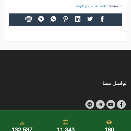
التصنيفات :
المكتبة
|
مراجع ثانوية
تواصل معنا
132,537
11,343
180