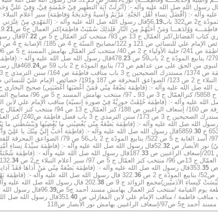
(أَفْضَلُ نِساءِ أَهْل الجَنَّةِ: مَرْيَمُ وَآسيةُ وَخَديجَةُ وَفاطِمَة) سير أعلام النبلاء: ج 2 ص 126/ذخائر العقبى: ص 
ص322 باب56.
19
قال رسول الله صل الله عليه وآله -: (المَهْدِيِ مِنْ عِتْرَتي م
مَـــة وَوُلدَهـــا وَمَنْ أَحَبًّهُمْ مِنَ النّارِ فَلِذلِكَ سُمّيَتْ فاطِمَة)كنز العمال ج6 ص219.
21
22
قال رسول 
23
قال رسول الله صل الله عليه وآله -: (فاطِمَة بَ
24
قال رسول 
لله عليه وآله -: (فاطِمَة خُلِقَتْ حورِيَّةٌ فِيْ صورة إنسيّة) مناقب الإمام علي لابن الم
العمّال ج 5 ص 97.
30
ْبِيّ) نور الأبصار ص 52.
32
33
قال رسول الله صل الله عليه وآله -: (فاطِمَة شُجْنَةٌ مِنّي 
34
353.
35
36
 كَنِساءِ الآدَميّين)مجمع الزوائد ج 9 ص 202.
38
قال رسول الله صل الله عليه وآله -: (ف
39
قال رسول الله صل ا
40
قال رسول الله صل الله عليه و