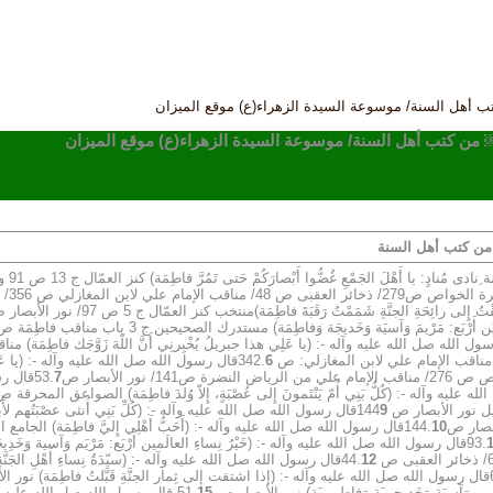
تب أهل السنة/ موسوعة السيدة الزهراء(ع) موقع الميزان
 ￼ من كتب أهل السنة/ موسوعة السيدة الزهراء(ع) موقع الميزان
 من كتب أهل السنة
ْتُ رَقَبَةَ فاطِمَة)منتخب كنز العمّال ج 5 ص 97/ نور الأبصار ص 51/ مناقب الإمام علي لابن المغازلي ص 360.
ول الله صل الله عليه وآله -: (يا عَلِي هذا جبريلُ يُخْبِرنِي أَنَّ اللّهَ زَوَّجَك فاطِمَة)
) مناقب الإمام علي لابن المغازلي: ص 342.
6
قال رسول الله صل الله عليه وآله -: (يا عَلِيّ إ
7
قال رسو
9
10
12
قال رسول الله صل الله عليه وآله -: (إذا اشتقت إلى ثِمار الجنَّةِ قَبَّلتُ فاطِمَة) نور الأ
مَرْيـــم وَآسِيَة وَخَديجـــَة وَفاطِمـــَة) نور الأبصار ص 51.
15
قال رسول الله صل الله عليه وآله -: (