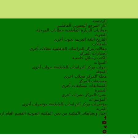
الرئيسية
أثار المرجع اليعقوبي الفاطمي
خطابات الزيارة الفاطمية
خطابات المرحلة
البحوث
التاريخ
اللغة العربية
بحوث أخرى
المقالات
مقالات مركز الدراسات الفاطمية
مقالات أخرى
اصدارات المركز
الكتب
رسائل جامعية
الندوات
ندوات مركز الدراسات الفاطمية
ندوات أخرى
المجلة
مجلة المركز
مجلات اخرى
مسابقات المركز
المسابقات
مسابقات أخرى
النشرة
نشرة المركز
نشرات اخرى
المؤتمرات
مؤتمرات مركز الدراسات الفاطمية
مؤتمرات أخرى
المزيد
اخبار ونشاطات
المكتبة
من نحن
المكتبة الصوتية
القسم العام
ار
×