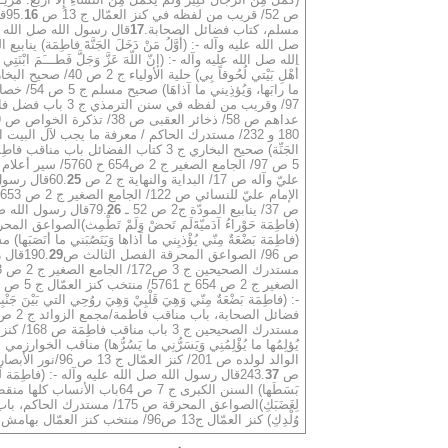
ص 52/ قريب من لفظه في كنز العمّال ج 13 ص 95.
16
مسلم، كتاب فضائل الصحابة.
17
قال رسول الله صل الله عليه وآله -: 
صل الله عليه وآله -: (أَوَّلُ مَنْ دَخَلَ الجَنَّةَ فاطِمَة) ينابيع المودّة ج2 
الله صل الله عليه وآله -: (إنّ اللّهَ عَزَّ وَجَلَّ فَطـــَمَ ابْنَتِي فاطِ
أَهْلِ بَيْتي لُحُوقاً بِي) حلية الأولياء ج 2 ص 40/ صحيح البخاري كتاب الفضائل/كنز العمّال ج 13 ص 93/ منتخب كنز العمّال ج 5 ص 97.
عداهم ص 58/ ذخائر العقبى ص 38/ تذكرة الخواص ص 279/ ينابيع المودّة ج 2 باب59 ص 478.
180 و 232/ مستدرك الحاكم / معرفة ما يجب لآل البيت النبوي من الحق على من عداهم ص 73/ ينابيع المودّة ج 2 باب 59 ص468.
عليّ وآله ص 17/ البداية والنهاية ج 2 ص 60.
25
ص 37/ ينابيع المودّة ج2 ص 52 ـ 79.
26
قال رسول الله صل ا
(فاطِمَة حَوْراءُ آدَميّةَلَم تَحضْ وَلَمْ تَطْمِث)الصواعق المحرقة ص 160/ إسعاف الراغبين ص 188/ كنز العمّال ج 13 ص 94/ منتخب كنز 
ص 96/ الصواعق المحرقة الفصل الثالث ص190.
29
مستدرك الصحيحين ج 3 ص172/ الجامع الصغير ج 2 ص 653 ح 5859.
الصغير ج 2 ص 654 ح 5761/ منتخب كنز العمّال ج 5 ص 97/ أسد الغابة ج 5 ص 522/ ينابيع المودّة ج 2 باب56 ص 79/ الصواعق المحرقة الفصل الثالث ص 191.
-: (فاطِمَة بَضْعَةٌ مِنّي وَهِيَ قَلْبِيْ وَهِيَ روُحِي التي بَيْنَ جَن
فضائل الصحابة، باب مناقب فاطمة/مجمع الزوائد ج 2 ص 201/إسعاف الراغبين ص 187.
مستدرك الصحيحين ج 3 باب مناقب فاطِمَة ص 168/ كنز العمّال ج 13ص 96/ منتخب كنز العمّال ج 5 ص 97/ سير أعلام النبلاء ج 2 ص 132.
يُؤلِمُها ما يُؤْلِمُنِي وَيَسَرُّنِي ما يَسُرُّها) مناقب الخوارزمي ص 
الوالد لولده ص 201/ كنز العمّال ج 13 ص 96/نور الأبصار ص52/ ينابيع المودّة ج 2 ص 322.
ص 243.
37
قال رسول الله صل الله عليه وآله -: (فاطِمَة لَيْسَتْ
بَسَطَها) السنن الكبرى ج 7 ص 64باب الأنساب كلها منقطعة يوم القيامة /منتخب كنز العمال بهامش مسند أحمد ج5 ص96.
لِغَضَبَكِ)الصواعق المحرقة ص 175/ مستدرك الحاكم، باب مناقب فاطمة / مناقب الإمام علي لابن المغازلي ص 351.
وُلْدِكِ) كنز العمّال ج13 ص96/ منتخب كنز العمّال بهامش مسند أحمد ج5 ص97/إسعاف الراغبين بهامش نور الأبصار ص118