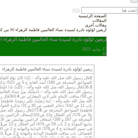
الصفحة الرئيسية
المقالات
مقالات أخرى
أربعين لؤلؤه نادرة لسيدة نساء العالمين فاطمة الزهراء ￼ من ك
أربعين لؤلؤه نادرة لسيدة نساء العالمين فاطمة الزهراء
17 يوليو، 2022
40
ربعين لؤلؤه نادرة لسيدة نساء العالمين فاطمة الزهراء
1
2
136.
قال رسول الله صل الله عليه وآله -: (كُنْتُ إذا اشْتَقْتُ إِلى رائِحَةِ الجنَّةِ شَمَم
ص 59/ مناقب الإمام علي لابن المغازلي ص 363.
4
قال رس
الله صل الله عليه وآله -: (ما رَضِيْتُ حَتّى رَضِيَتْ فاطِمَة
باب 11 ص 142/ ذخائر العقبى ص 30 و 31/ تذكرة الخواص ص 276/ مناقب الإمام علي من الرياض النضرة ص141/ نور الأبصار ص53.
فاطِمَة) الصواعق المحرقة ص 173.
8
ج3 ص 179/ كنز العمّال ج13 ص101/إسعاف الراغبين بذيل نور الأبصار ص 144
المحرقة ص 187 و 188/ إسعاف الراغبين بهامش نور الأبصار ص144.
ينابيع المودّة ج 2 باب 59 ص 479/ كنز العمّال ج 13 ص93.
11
في تمييز الصحابة ج 4 ص378/ البداية والنهاية ج 2 ص 60/ ذخائر العقبى ص 44.
الفضائل، باب مناقب فاطمة/ البداية والنهاية ج 2 ص61.
1
(كَمُلَ مِنَ الرِّجال كَثِيرُ وَلَمْ يَكْمُلْ مِنَ النساءِ إِلاّ أَرْبَع: 