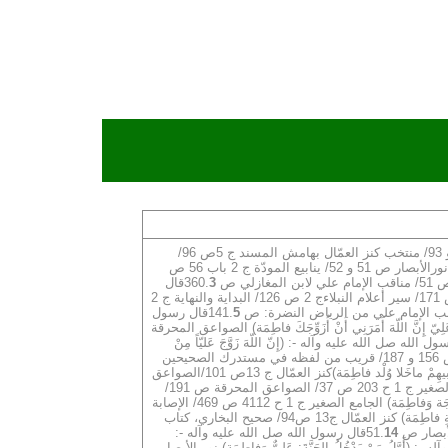
قال رسول الله صل الله عليه وآله -: (إذا كانَ يَوْمُ القيامَة ِنادى مُنادٍ: يا أَهْلَ الجَمْعِ غُضُّوا أَبْصارَكُمْ حَتى تَمُرَّ فاطِمَة) كنز العمّال ج 13 ص 91 و 93/ منتخب كنز العمّال بهامش المسند ج 5ص 96/
الصواعق المحرقة ص 190/ أسد الغابة ج 5 ص 523/ تذكرة الخواص ص279/ ذخائر العقبى ص 48/ مناقب الإمام علي لابن المغازلي ص 356/ نورالأبصار ص 51 و 52/ ينابيع المودّة ج 2 باب 56 ص
3
قال
رسول الله صل الله عليه وآله -: (حَسْبُك مِنْ نساء ِالعالَميَن أَرْبَع: مَرْيمَ وَآسيَة وَخَديجَة وَفاطِمَة) مستدرك الصحيحين ج 3 باب مناقب فاطِمَة ص 171/ سير أعلام النبلاءج 2 ص 126/ البداية والنهاية ج 2
 مناقب الإمام علي من الرياض النضرة: ص 141.
5
قال رسول
ِنَّ اللّهَ أَمَرَنِي أَنْ أُزَوِّجَكَ فاطِمَة) الصواعق المحرقة
ل الله صل الله عليه وآله -: (إِنّ اللّهَ زَوَّجَ عَليّاً مِنْ
قال رسول الله صل الله عليه وآله -: (كُلُّ بَنِي أُمّ يَنْتَمونَ إِلى عُصْبَةٍ، إِلاّ وُلدَ فاطِمَة) الصواعق المحرقة ص 156 و 187/ قريب من لفظه في مستدرك الصحيحين
قال رسول الله صل الله عليه وآله -: (كُلِّ بَنِي أُنثى عصْبَتُهم لأَبيهِمْ ماخَلا وُلْد فاطِمَة)كنز العمّال ج 13ص 101/الصواعق
قال رسول الله صل الله عليه وآله -: (أَحَبُّ أَهْلِي إِليَّ فاطِمَة) الجامع الصغير ج 1 ح 203 ص 37/ الصواعق المحرقة ص 191/
قال رسول الله صل الله عليه وآله -: (خَيْرُ نِساءِ العالَمين أَرْبَع: مَرْيَم وَآسية وَخَدِيجَة وَفاطِمَة) الجامع الصغير ج 1 ح 4112 ص 469/ الإصابة
قال رسول الله صل الله عليه وآله -: (سيّدَةُ نِساءِ أَهْلِ الجَنَّةِ فاطِمَة) كنز العمّال ج13 ص94/ صحيح البخاري، كتاب
بصار ص 51.
14
قال رسول الله صل الله عليه وآله -:
أَوَّلُ مَنْ يَدْخُلُ الجَنَّةَ: عَليٌّ وَفاطِمَة) نور الأبصار