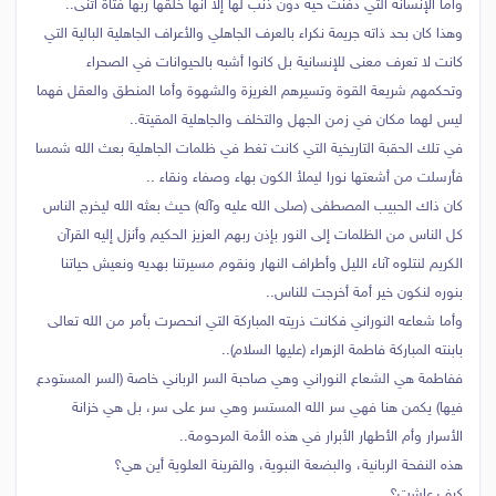
وأما الإنسانة التي دفنت حية دون ذنب لها إلا أنها خلقها ربها فتاة أثنى..
وهذا كان بحد ذاته جريمة نكراء بالعرف الجاهلي والأعراف الجاهلية البالية التي
كانت لا تعرف معنى للإنسانية بل كانوا أشبه بالحيوانات في الصحراء
وتحكمهم شريعة القوة وتسيرهم الغريزة والشهوة وأما المنطق والعقل فهما
ليس لهما مكان في زمن الجهل والتخلف والجاهلية المقيتة..
في تلك الحقبة التاريخية التي كانت تغط في ظلمات الجاهلية بعث الله شمسا
فأرسلت من أشعتها نورا ليملأ الكون بهاء وصفاء ونقاء ..
كان ذاك الحبيب المصطفى (صلى الله عليه وآله) حيث بعثه الله ليخرج الناس
كل الناس من الظلمات إلى النور بإذن ربهم العزيز الحكيم وأنزل إليه القرآن
الكريم لنتلوه آناء الليل وأطراف النهار ونقوم مسيرتنا بهديه ونعيش حياتنا
بنوره لنكون خير أمة أخرجت للناس..
وأما شعاعه النوراني فكانت ذريته المباركة التي انحصرت بأمر من الله تعالى
بابنته المباركة فاطمة الزهراء (عليها السلام)..
ففاطمة هي الشعاع النوراني وهي صاحبة السر الرباني خاصة (السر المستودع
فيها) يكمن هنا فهي سر الله المستسر وهي سر على سر، بل هي خزانة
الأسرار وأم الأطهار الأبرار في هذه الأمة المرحومة..
هذه النفحة الربانية، والبضعة النبوية، والقرينة العلوية أين هي؟
كيف عاشت؟