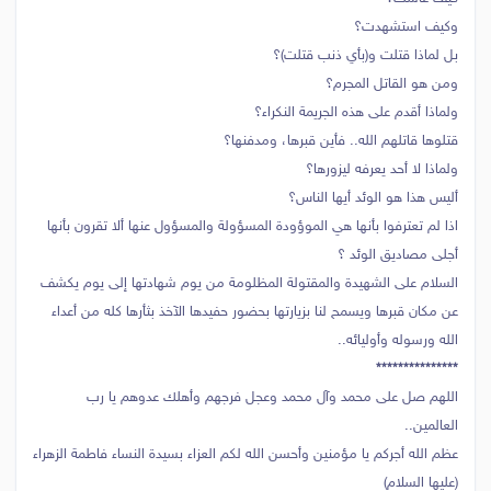
وكيف استشهدت؟
بل لماذا قتلت و(بأي ذنب قتلت)؟
ومن هو القاتل المجرم؟
ولماذا أقدم على هذه الجريمة النكراء؟
قتلوها قاتلهم الله.. فأين قبرها، ومدفنها؟
ولماذا لا أحد يعرفه ليزورها؟
أليس هذا هو الوئد أيها الناس؟
اذا لم تعترفوا بأنها هي الموؤودة المسؤولة والمسؤول عنها ألا تقرون بأنها
أجلى مصاديق الوئد ؟
السلام على الشهيدة والمقتولة المظلومة من يوم شهادتها إلى يوم يكشف
عن مكان قبرها ويسمح لنا بزيارتها بحضور حفيدها الآخذ بثأرها كله من أعداء
الله ورسوله وأوليائه..
***************
اللهم صل على محمد وآل محمد وعجل فرجهم وأهلك عدوهم يا رب
العالمين..
عظم الله أجركم يا مؤمنين وأحسن الله لكم العزاء بسيدة النساء فاطمة الزهراء
(عليها السلام)