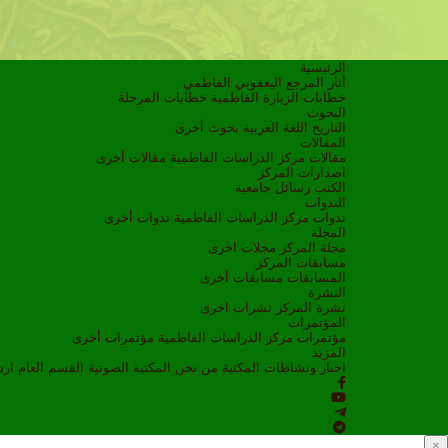
الرئيسية
أثار المرجع اليعقوبي الفاطمي
خطابات الزيارة الفاطمية
خطابات المرحلة
البحوث
التاريخ
اللغة العربية
بحوث أخرى
المقالات
مقالات مركز الدراسات الفاطمية
مقالات أخرى
اصدارات المركز
الكتب
رسائل جامعية
الندوات
ندوات مركز الدراسات الفاطمية
ندوات أخرى
المجلة
مجلة المركز
مجلات اخرى
مسابقات المركز
المسابقات
مسابقات أخرى
النشرة
نشرة المركز
نشرات اخرى
المؤتمرات
مؤتمرات مركز الدراسات الفاطمية
مؤتمرات أخرى
المزيد
اخبار ونشاطات
المكتبة
من نحن
المكتبة الصوتية
القسم العام
ار
×