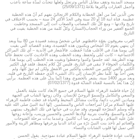
مسجد المدينة وتقف مقابل الناس وترتجل ولعلّها تتحدّث لمدّة ساعة بأعذب
وأجمل العبارات وأكثرها بلاغةً.(25/09/1371)
نحن الّذين نُعدّ من أهل الخطابة والكلام الارتجاليّ نفهم كم أنّ هذه الخطبة
عظيمة. فتاة ابنة 18 أو 20 سنة وفي الحدّ الأكثر 24 سنة – بحسب الاختلاف في
تاريخ ولادتها – ومع كلّ تلك المصائب والصعاب أتت إلى المسجد وخاطبت
الجمع الغفير من وراء الحجاب(الستار)، وكلّ كلمة من هذه الخطبة بقيت في
التاريخ.
العرب معروفون بقوّة حافظتهم. فيأتي شخصٌ وينشد قصيدة من 80 بيتاً وبعد
أن ينتهي يقوم 10 أشخاص ويكتبون هذه القصيدة، وهذه القصائد الّتي بقيت
إلى يومنا هذا، في الأغلب هكذا حُفظت. فالأشعار في الأندية – أي تلك المراكز
الاجتماعية – كانت تُتلى وتُحفظ، وهذه الخطب وهذه الأحاديث كانت تحفظ غالباً
بهذه الطريقة. لقد جلسوا وكتبوا وحفظوا وبقيت هذه الخطب إلى يومنا هذا.
والكلمات الجوفاء لا تبقى في التاريخ، فليس كلّ كلام يُحفظ، فلقد قيل الكثير
الكثير، وألقي الكثير من الخطب والكثير من الأشعار ولكن لم تبقَ كلّها، ولم
يعتنِ أحدٌ بها. كلّما نظر الإنسان إلى ذاك الشيء الّذي حفظه التاريخ في قلبه،
وبعد مرور 1400 سنة، يشعر بالخضوع، وهذا إنّما يدلّ على هذه العظمة. برأيي
إنّ هذا يُعدّ بالنسبة للفتاة الشابّة قدوة.(07/02/1377)
إنّ حياة فاطمة الزهراء عليها السلام في جميع الأبعاد كانت مليئة بالعمل
والسعي والتكامل والسموّ الروحيّ للإنسان. وكان زوجها الشاب في الجبهة
وميادين الحرب دائماً، وكانت مشاكل المحيط والحياة قد جعلت فاطمة الزهراء
عليها السلام مركزاً لمراجعات الناس والمسلمين. إنّها ابنة النبيّ صلى الله عليه
وآله وسلم المفرّجة للهموم، وقد صارت في حياتها في تلك الظروف بمنتهى
العزّة والسموّ، وقامت بتربية أولادها الحسن والحسين وزينب، وإعانة زوجها
عليّ عليه السلام ، وكسب رضا أب كالنبيّ. وعندما بدأت مرحلة الفتوحات
والغنائم لم تأخذ بنت النبيّ ذرّة من لذائذ الدنيا وزخرفها ومظاهر الزينة والأمور
الّتي تميل لها قلوب الشابات والنساء.
وكانت عبادة فاطمة الزهراء عليها السلام عبادة نموذجية. يقول الحسن