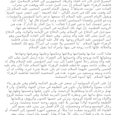
البصريّ:الّذي كان أحد العبّاد والزهّاد المشهورين في العالم الإسلاميّ، حول
فاطمة الزهراء عليها السلام إنّ بنت النبيّ عبدت الله ووقفت في محراب
العبادة حتى “تورّمت قدماها”1. ويقول الإمام الحسن المجتبى عليه السلام إنّ
أمّه وقفت تعبد الله في إحدى الليالي – ليلة الجمعة -“حتى انفجر عمود الصبح”.
ويقول الإمام الحسن عليه السلام إنّه سمعها تدعو دائماً للمؤمنين والمؤمنات،
وتدعو للناس ولقضايا المسلمين العامة، وعند الصباح قال لها: “يا أمّاه أما
تدعين لنفسك كما تدعين لغيرك؟ فقالت: يا بنيّ الجار ثمّ الدار”2. هذه هي
الروحية العظيمة. إنّ جهاد تلك المكرّمة في الميادين المختلفة هو جهاد
نموذجيّ، في الدفاع عن الإسلام، وفي الدفاع عن الإمامة والولاية، وفي الدفاع
عن النبيّ صلى الله عليه وآله وسلم ، وفي حفظ أكبر القادة الإسلاميين وهو
أمير المؤمنين عليه السلام زوجها. وقد قال عليه السلام مرّة بشأن فاطمة
الزهراء عليها السلام : “ما أغضبتني ولا عصت لي أمراً”3. ومع تلك العظمة
والجلالة، فإنّها كانت زوجة في بيتها، وامرأة كما يقول الإسلام.
هكذا كانت عبادتها وفصاحتها وبلاغتها وحكمتها وعلمها ومعرفتها وجهادها
وسلوكها كابنة وزوجة وأمّ، وإحسانها إلى الفقراء. مرّة أرسل النبيّ صلى الله
عليه وآله وسلم رجلاً عجوزاً فقيراً إلى بيت أمير المؤمنين عليه السلام وقال له
أن يطلب حاجته منهم، فأعطته فاطمة الزهراء عليها السلام جلداً كان ينام عليه
الحسن والحسين عليهما السلام حيث لم يكن عندها شيء غيره، وقالت له أن
يأخذه ويبيعه ويستفيد من نقوده. هذه هي الشخصية الجامعة لفاطمة الزهراء
عليها السلام . إنّها أسوة للمرأة المسلمة.
إنّ على المرأة المسلمة أن تسعى في طريق الحكمة والعلم وفي طريق بناء
الذات معنويّا وأخلاقيّاً وأن تكون في الطليعة في ميدان الجهاد والكفاح، وأن لا
تهتمّ بزخارف الدنيا ومظاهرها الرخيصة، وأن تكون عفّتها وعصمتها وطهارتها
بحيث تدفع بذاتها عين ونظرة الأجنبيّ المريبة تلقائياً، وفي البيت سكينة للزوج
والأولاد وراحة للحياة الزوجية، وتربّي في حضنها الحنون والرؤوف وبكلماتها
اللطيفة والحنونة أولاداً مهذّبين بلا عُقد، وذوي روحية حسنة وسليمة، وتربّي
رجال المجتمع ونساءه وشخصياته. إنّ الأم أفضل من يبني، فقد يصنع أكبر
العلماء آلة إلكترونية معقّدة جداً مثلاً، أو يصنعون أجهزة للصعود إلى الفضاء، أو
صواريخ عابرة للقارّات، ولكن كلّ هذا لا يعادل أهمية بناء إنسان سامٍ، وهو