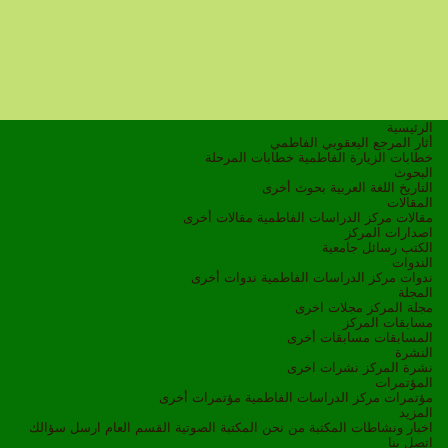
الرئيسية
أثار المرجع اليعقوبي الفاطمي
خطابات الزيارة الفاطمية
خطابات المرحلة
البحوث
التاريخ
اللغة العربية
بحوث أخرى
المقالات
مقالات مركز الدراسات الفاطمية
مقالات أخرى
اصدارات المركز
الكتب
رسائل جامعية
الندوات
ندوات مركز الدراسات الفاطمية
ندوات أخرى
المجلة
مجلة المركز
مجلات اخرى
مسابقات المركز
المسابقات
مسابقات أخرى
النشرة
نشرة المركز
نشرات اخرى
المؤتمرات
مؤتمرات مركز الدراسات الفاطمية
مؤتمرات أخرى
المزيد
اخبار ونشاطات
المكتبة
من نحن
المكتبة الصوتية
القسم العام
ارسل سؤالك
اتصل بنا