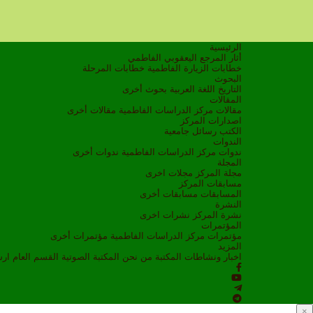
الرئيسية
أثار المرجع اليعقوبي الفاطمي
خطابات الزيارة الفاطمية
خطابات المرحلة
البحوث
التاريخ
اللغة العربية
بحوث أخرى
المقالات
مقالات مركز الدراسات الفاطمية
مقالات أخرى
اصدارات المركز
الكتب
رسائل جامعية
الندوات
ندوات مركز الدراسات الفاطمية
ندوات أخرى
المجلة
مجلة المركز
مجلات اخرى
مسابقات المركز
المسابقات
مسابقات أخرى
النشرة
نشرة المركز
نشرات اخرى
المؤتمرات
مؤتمرات مركز الدراسات الفاطمية
مؤتمرات أخرى
المزيد
اخبار ونشاطات
المكتبة
من نحن
المكتبة الصوتية
القسم العام
ار
×