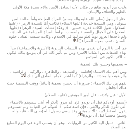
ولدت من أبوين طاهرين فكان الأب الصادق الأمين والام سيدة مكة الأولى
بالطهر والعفاف والايمان.
اختار الرسول (صلى الله عليه واله وسلم) المرأة الصالحة وأماً صالحة لمن
سيولد ، وهي السيدة خديجة (عليها السلام) فكانت أمّاً للسيدة الزهراء (عليها
السلام) ، تقول الكاتبة قدرية حسين : (( وهكذا نشأت السيدة الزهراء (عليها
السلام) على الكمال والفضيلة وأصبحت نبراساً للمرأة المسلمة في الحياة ،
ولم يأخذها الغرور يوماً لعلو منزلتها في الاسلام ، وكانت سلسة القياد ، حلوة
)
[1]
(
اللسان ، تحب معونة الفقراء ))
.
فما أحرانا اليوم أن نغتدي بهذه السمات التربوية (الأسرية والاجتماعية) نبدأ
بهذه الصفات من انشائنا الاسرة ومن ثم تأثير ذلك في أن يتوسع بذلك ليكون
له الاثر الكبير في المجتمع.
– تسميتها وحسن تلك السمية
ومن أهم تلك الاسماء (فاطمة ، والصديقة ، والطاهرة ، والزكية ، والراضية ،
)
[2]
(
والرضية ، والمحدثة ، والزهراء) كما أشار الامام الصادق الى ذلك
.
نفهم من تلك الاسماء : ضرورة أن نحسن تسمية (أبنائنا) ووقت التسمية حيث
هناك أتجاهان :-
الأول : قبل ولادته ، قال أمير المؤمنين (علبيه السلام) :-
((سموا أولادكم قبل أن يولدوا فإن لم تدروا (أذكر أم أنثى سموهم بالأسماء
التي تكون للذكر والانثى ، فإن اسقاطكم اذا لقوكم في القيامة ولم تسموهم
يقول السقط لأبيه : ألا سميتني وقد سمى رسول الله (صلى الله عليه واله
)
[3]
(
وسلم) محسناً قبل أن يولد))
.
الثاني :- تميل اليه الكثير من الروايات : وهو أن يسمى الولد في اليوم السابع
بعد الميلاد.