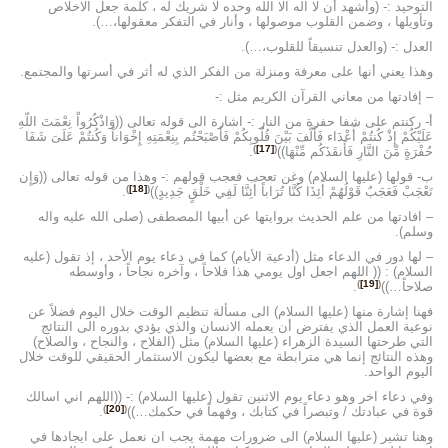
التوحيد :- (وأشهد أن لا اله الا الله وحده لا شريك له ، كلمة جعل الاخلاص
وتأويلها ، وضمن القلوب موصولها ، وأنار في التفكر معقولها،…).
العدل :- (والعدل تنسيقاً للقلوب،…).
وهذا يعني أنها على معرفة ومنزلة من الفكر الذي له أثر في أسرتها والمجتمع.
– إفادتها من معاني القرآن الكريم مثل :-
أ- ركنتم على شفا حفرة من النار :- اشارة الى قوله تعالى ((وَاذْكُرُواْ نِعْمَتَ اللّهِ
عَلَيْكُمْ إِذْ كُنتُمْ أَعْدَاء فَأَلَّفَ بَيْنَ قُلُوبِكُمْ فَأَصْبَحْتُم بِنِعْمَتِهِ إِخْوَاناً وَكُنتُمْ عَلَىَ شَفَا
)
[17]
(
حُفْرَةٍ مِّنَ النَّارِ فَأَنقَذَكُم مِّنْهَا))
.
ب- قولها (عليها السلام) وغن تعجب فعجب قولهم :- وهذا من قوله تعالى ((وَإِن
)
[18]
(
تَعْجَبْ فَعَجَبٌ قَوْلُهُمْ أَئِذَا كُنَّا تُرَاباً أَئِنَّا لَفِي خَلْقٍ جَدِيدٍ))
.
– افادتها من علم الحديث بروايتها عن أبيها المصطفى (صلى الله عليه واله
وسلم).
– لها دور في الدعاء مثل (أدعية الأيام) كما في دعاء يوم الأحد ، إذ تقول (عليه
السلام) : (( اللهم اجعل اول يومي هذا فلاحاً ، وآخره نجاحاً ، وأوسطه
)
[19]
(
صلاحاً…))
.
فهنا إشارة منها (عليها السلام) الى مسألة تنظيم الوقت خلال اليوم فضلاً عن
نوعية العمل الذي يفترض أن يعمله الانسان والذي يؤدي بدوره الى النتائج
التي طرحتها السيدة الزهراء (عليها السلام) مثل (الفلاح ، والنجاح ، والصلاح)
وهذه النتائج إنما هي مترابطة مع بعضها ليكون الاستثمار الحقيقي للوقت خلال
اليوم الواحد.
وفي دعاء اخر وهو دعاء يوم الاثنين تقول (عليها السلام) :- ((اللهم اني اسالك
)
[20]
(
قوة في عبادتك / وتبصراً في كتابك ، وفهماً في حكمك…))
.
وهنا تشير (عليها السلام) الى ضرورات مهمة يجب ان نعمل على ايجادها في