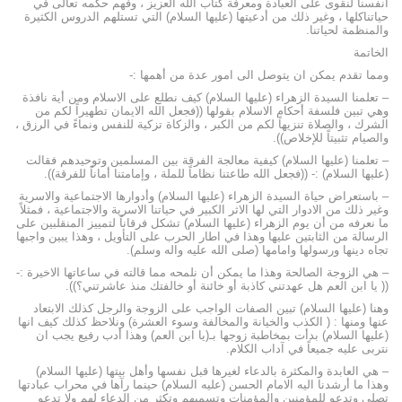
انفسنا لنقوى على العبادة ومعرفة كتاب الله العزيز ، وفهم حكمه تعالى في
حياتناكلها ، وغير ذلك من أدعيتها (عليها السلام) التي تستلهم الدروس الكثيرة
والمنظمة لحياتنا.
الخاتمة
ومما تقدم يمكن ان يتوصل الى امور عدة من أهمها :-
– تعلمنا السيدة الزهراء (عليها السلام) كيف نطلع على الاسلام ومن أية نافذة
وهي تبين فلسفة أحكام الاسلام بقولها ((فجعل الله الايمان تطهيراً لكم من
الشرك ، والصلاة تنزيهاً لكم من الكبر ، والزكاة تزكية للنفس ونماءً في الرزق ،
والصيام تثبيتاً للإخلاص)).
– تعلمنا (عليها السلام) كيفية معالجة الفرقة بين المسلمين وتوحيدهم فقالت
(عليها السلام) :- ((فجعل الله طاعتنا نظاماً للملة ، وإمامتنا أماناً للفرقة)).
– باستعراض حياة السيدة الزهراء (عليها السلام) وأدوارها الاجتماعية والاسرية
وغير ذلك من الادوار التي لها الاثر الكبير في حياتنا الاسرية والاجتماعية ، فمثلاً
ما نعرفه من أن يوم الزهراء (عليها السلام) تشكل فرقاناً لتمييز المنقلبين على
الرسالة من الثابتين عليها وهذا في اطار الحرب على التأويل ، وهذا يبين واجبها
تجاه دينها ورسولها وامامها (صلى الله عليه واله وسلم).
– هي الزوجة الصالحة وهذا ما يمكن أن نلمحه مما قالته في ساعاتها الاخيرة :-
(( يا ابن العم هل عهدتني كاذبة أو خائنة أو خالفتك منذ عاشرتني؟)).
وهنا (عليها السلام) تبين الصفات الواجب على الزوجة والرجل كذلك الابتعاد
عنها ومنها : ( الكذب والخيانة والمخالفة وسوء العشرة) ونلاحظ كذلك كيف انها
(عليها السلام) بدأت بمخاطبة زوجها بـ(يا ابن العم) وهذا أدب رفيع يجب ان
نتربى عليه جميعاً في آداب الكلام.
– هي العابدة والمكثرة بالدعاء لغيرها قبل نفسها وأهل بيتها (عليها السلام)
وهذا ما أرشدنا اليه الامام الحسن (عليه السلام) حينما رآها في محراب عبادتها
تصلي وتدعو للمؤمنين والمؤمنات وتسميهم وتكثر من الدعاء لهم ولا تدعو