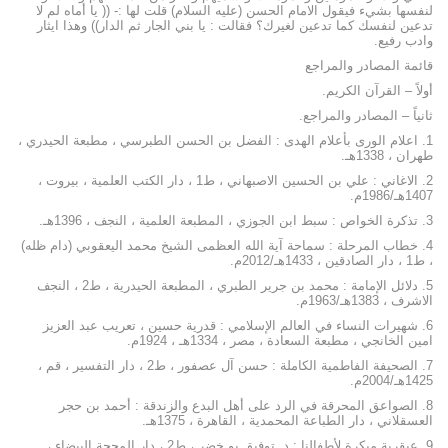
لنفسها بشيء فيقول الامام الحسن (عليه السلام) قلت لها :- (( يا أماه لم لا
تدعين لنفسك كما تدعين لغيرك؟ فقالت : يا بني الجار ثم الدار)) وهذا ايثار
وادب رفيع.
قائمة المصادر والمراجع
أولاً – القرآن الكريم.
ثانياً – المصادر والمراجع.
1. اعلام الورى بأعلام الهدى : الفضل بن الحسن الطبرسي ، مطبعة الحيدري ،
طهران ، 1338هـ.
2. الاغاني : علي بن الحسين الاصبهاني ، ط1 ، دار الكتب العلمية ، بيروت ،
1407هـ/1986م.
3. تذكرة الخواص : سبط ابن الجوزي ، المطبعة العلمية ، النجف ، 1396هـ.
4. خطاب المرحلة : سماحة آية الله العظمى الشيخ محمد اليعقوبي (دام ظله)
، ط1 ، دار الصادقين ، 1433هـ/2012م.
5. دلائل الإمامة : محمد بن جرير الطبري ، المطبعة الحيدرية ، ط2 ، النجف
الاشرف ، 1383هـ/1963م.
6. شهيرات النساء في العالم الإسلامي : قدرية حسين ، تعريب عبد العزيز
امين الخانجي ، مطبعة السعادة ، مصر ، 1334هـ ، 1924م.
7. الصحيفة الفاطمية الكاملة : حسن آل عصفور ، ط2 ، دار التفسير ، قم ،
1425هـ/2004م.
8. الصواعق المحرقة في الرد على أهل البدع والزندقة : أحمد بن حجر
العسقلاني ، دار الطباعة المحمدية ، القاهرة ، 1375هـ.
9. عبقرية مبكرة لأطفالنا : د. توفيق بو خضر ، ط2 ، دار المحجة البيضاء ،