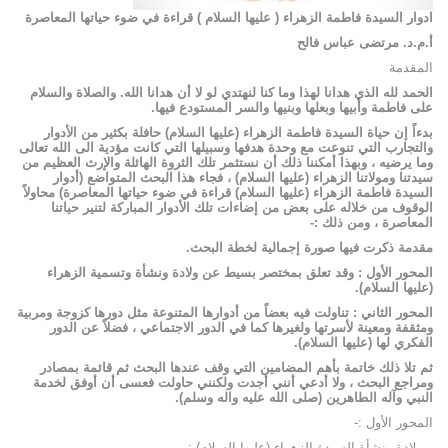
ادوار السيدة فاطمة الزهراء
( عليها السلام )
قراءة في ضوء حياتها المعاصرة
أ.م.د. مرتضى عباس فالح
المقدمة
الحمد لله الذي هدانا لهذا وما كنا لنهتدي لو لا أن هدانا الله. والصلاة والسلام
على فاطمة وأبيها وبعلها وبنيها والسر المستودع فيها.
بدءاً إن حياة السيدة فاطمة الزهراء (عليها السلام) حافلة بكثير من الأدوار
والتجارب التي تنوعت مع وحدة هدفها وسبيلها التي كانت مؤدية الى الله تعالى
وما يرضيه ، وبهذا أمكننا ذلك أن نستثمر تلك الثروة الهائلة والإرث العظيم من
سيدتنا ومولاتنا الزهراء (عليها السلام) ، فجاء هذا البحث المتواضع (أدوار
السيدة فاطمة الزهراء (عليها السلام) قراءة في ضوء حياتها المعاصرة) محاولاً
الوقوف من خلاله على بعض من إضاءات تلك الأدوار المباركة لتنير حياتنا
المعاصرة ، ومن ذلك :-
مقدمة ذكرت فيها صورة إجمالية لخطة البحث.
المحور الأول :
وقد تعلق بمختصر بسيط عن ولادة ونشأة وتسمية الزهراء
(عليها السلام).
المحور الثاني :
تناولت فيه بعضاً من أدوارها المتنوعة مثل دورها كزوجة ومربية
ومثقفة ومعينة لأسرتها ولغيرها كما في الدور الاجتماعي ، فضلاً عن الدور
الفكري لها (عليها السلام).
ثم تلا ذلك خاتمة بأهم المضامين التي وقف عندها البحث ثم قائمة بمصادر
ومراجع البحث ، ولا أدعي أنني أجدت ولكنني حاولت فعسى أن أوفق لخدمة
النبي وآله الطاهرين (صلى الله عليه واله وسلم).
المحور الأول :-
– ولادة ونشأة السيدة الزهراء (عليها السلام) :-