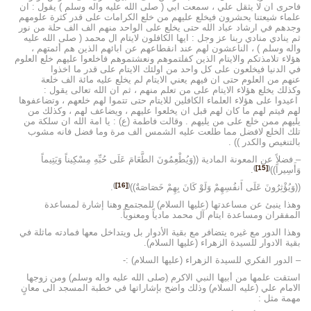
فاحرى ان لا يثقل علي ، سمعت ابي ( صلى الله عليه واله وسلم ) يقول : ان
علماء شيعتنا يحشرون فيخلع عليهم من خلع الكرامات على قدر كثرة علومهم
وجدهم في ارشاد عباد الله حتى يخلع على الواحد منهم الف الف حلة من نور
ثم ينادي منادي ربنا عز وجل : ايها الكافلون لايتام ال محمد ( صلى الله عليه
واله وسلم ) ، الناعشون لهم عند انقطاعهم عن ابائهم الذين هم أئمتهم ،
هؤلاء تلامذتكم والايتام الذين كفلتموهم ونعشتموهم فاخلعوا عليهم خلع العلوم
في الدنيا فيخلعون على كل واحد من اولئك الايتام على قدر ما اخذوا
عنهم من العلوم حتى ان فيهم يعني الايتام لم يخلع عليه مائة الف خلعة
وكذلك يخلع هؤلاء الايتام على من تعلم منهم ، ثم ان الله تعالى يقول :
اعيدوا على هؤلاء العلماء الكافلين للايتام حتى تتموا لهم خلعهم ، وتضاعفوها
لهم فيتم لهم ما كان لهم قبل ان يخلعوا عليهم ، ويضاعف لهم ، وكذلك من
يليهم ممن خلع على من يليهم . وقالت فاطمة (ع) : يا امة الله ان سلكة من
تلك الخلع لافضل مما طلعت عليه الشمس الف مرة وما فضل فانه مشوب
بالتنغيص والكدر )) .
– فضلاً عن المعونة المادية ((وَيُطْعِمُونَ الطَّعَامَ عَلَى حُبِّهِ مِسْكِيناً وَيَتِيماً
)
[15]
(
وَأَسِيراً))
.
)
[16]
(
((وَيُؤْثِرُونَ عَلَى أَنفُسِهِمْ وَلَوْ كَانَ بِهِمْ خَصَاصَةٌ))
.
وهذا ينبئ عن مساعدتها (عليها السلام) للمجتمع وهنا إشارة لمساعدة
المفقران ومساعدة ايتام آل محمد مادياً ومعنوياً.
وهذا الدور مع غيره يتضافر مع بقية الأدوار بل ويتداخل معها فمادته ماثلة في
بقية الادوار للسيدة الزهراء (عليها السلام).
– الدور الفكري للسيدة الزهراء (عليها السلام) :-
استقت علمها من أبيها النبي الاكرم (صلى الله عليه واله وسلم) ومن زوجها
الامام علي (عليه السلام) وذلك واضح بإشاراتها في خطبة المسجد الى معانٍ
مهمة مثل :