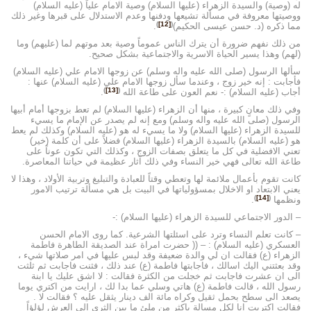
له (وصية) والسيدة الزهراء (عليها السلام) وصية الامام علياً (عليه السلام)
ووصيتها معروفة في مسألة تشيعها ودفنها وعدم الاستدلال على قبرها وغير ذلك
)
[12]
(
مما ذكره (د. حسن عيسى الحكيم)
.
من ذلك نفهم ضرورة أن يترك الناس عموماً وصية بعد موتهم لما (عليهم) وما
(لهم) وهذا يسير الحياة الاسرية والاجتماعية بشكل صحيح.
سألها الرسول (صلى الله عليه واله وسلم) عن زوجها الامام علي (عليه السلام)
فأجابت : إنه خير زوج ، وعندما سأل زوجها الامام علي (عليه السلام) عنها :
)
[13]
(
أجاب (عليه السلام) :- نعم العون على طاعة الله
.
وفي ذلك معانٍ كبيرة ، منها أن الزهراء (عليها السلام) لم تعط بزوجها أمام أبيها
الرسول (صلى الله عليه واله وسلم) ومع إنه لم يصدر عن الإمام ما يسيء
للسيدة الزهراء (عليها السلام) ولا ما يسيء له هو (عليه السلام) وكذلك لم يعط
هو (عليه السلام) بالسيدة الزهراء (عليها السلام) فضلاً على أن كلمة (خير)
تعني الافضلية في كل ما يتعلق بصفات الزوج ، وكذلك التي تكون عوناً على
طاعة الله تعالى فهي خير النساء وفي ذلك آثار عظيمة في حياتنا المعاصرة.
كانت تقوم بأعمال ملائمة لها وتعطي وقتاً للعبادة والتبليغ وتربية الأولاد ، وهذا لا
يعني الابتعاد او الاخلال بمسؤولياتها في البيت بل هي مسألة ترتيب الامور
)
[14]
(
ونظمها
.
– الدور الاجتماعي للسيدة الزهراء (عليها السلام) :-
– كانت تعلم النساء وترد على اسئلتها الشرعية. كما روى الامام الحسن
العسكري (عليه السلام) : – (( حضرت امراة عند الصديقة الطاهرة فاطمة
الزهراء (ع) فقالت ان لي والدة ضعيفة وقد لبس عليها في امر صلاتها شيء ،
وقد بعثتني اليك اسالك ، فاجابتها فاطمة (ع) عند ذلك ، فثنت فاجابت ثم ثلثت
الى ان عشرت فاجابت ثم خجلت من الكثرة فقالت : لا اشق عليك يا ابنة
رسول الله ، قالت فاطمة (ع) هاتي وسلي عما بدا لك ، ارايت من اكتري يوما
يصعد الى سطح بحمل ثقيل وكراه مائة الف دينار يثقل عليه ؟ فقالت لا .
فقالت اكتريت انا لكل مسالة باكثر من ملئ ما بين الثرى الى العرش لؤلؤاً