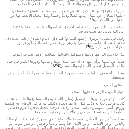
الاسر من قبل اختيار الزوجة واثناء ذلك وبعد ذلك أثار ذلك في المجتمع.
ومن أسمائها (عليها السلام) : البتول :- ومن أهم معانيها القطع / لإنقطاعها
(عليها السلام) عن نساء زمانها فضلاً وديناً وحسباً وقيل معناه (لإنقطاعها عن
)
[8]
(
الدنيا الى الله تعالى)
.
نستفيد من ذلك ضرورة الالتزام بالأخلاق العالية والابتعاد عن الدنيا والاقتراب
الى الله تعالى بما يحب ويرضى.
وقيل في معنى (الزهراء) (عليها السلام) كما ذكر الامام الصادق (عليه السلام) :-
((لأنها كانت اذا قامت من محرابها زهر نورها لأهل السماء كما يزهر نور
)
[9]
(
الكواكب لأهل الأرض))
.
هذا جاء من التزامها ودينها وسلوكها واقوالها الصالحة ، وهذا نحتاجه اليوم.
فضلاً عن كنيتها بـ(أم أبيها) دلالة على مدى برها وعنايتها ودورها الكبير في حياة
)
[10]
(
والدها الرسول (صلى الله عليه واله وسلم)
.
وهذا له أثره في حياتنا من حيث ضرورة البر بوالدينا وبجميع أفراد أسرنا وأفراد
مجتمعنا.
المحور الثاني :-
أدوار السيدة الزهراء (عليها السلام).
كانت تؤدي دورها برعاية الرسول (صلى الله عليه واله وسلم) والعناية به عندما
كانت قريش تحاربه وذلك قبل زواجها وبعده وكذلك دورها في الدفاع عن إمامها
وزوجها أمير المؤمنين (عليه السلام) وكيف خرجت فخطبت في القوم (خطبتي :
خطبة الدار مع نساء المهاجرين والانصار ، وخطبة المسجد).
وهذا فيه كثير من المعاني الاسرية والاجتماعية في ضرورة الدفاع عن الرسالة
والدين ، وعن الامامة ، وعن الامام حياً وميتاً وغائباً وحاضراً ، وعمن ينوب عن
الإمام (عجل الله فرجه) فالسيدة الزهراء (عليها السلام) كانت تحمل هذا الدين