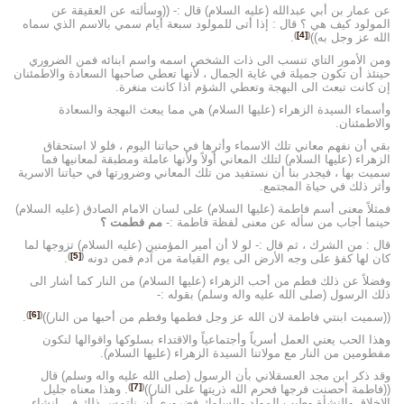
عن عمار بن أبي عبدالله (عليه السلام) قال :- ((وسألته عن العقيقة عن
المولود كيف هي ؟ قال : إذا أتى للمولود سبعة أيام سمي بالاسم الذي سماه
)
[4]
(
الله عز وجل به))
.
ومن الأمور التاي تنسب الى ذات الشخص اسمه واسم ابنائه فمن الضروري
حينئذ أن تكون جميلة في غاية الجمال ، لأنها تعطي صاحبها السعادة والاطمئنان
إن كانت تبعث الى البهجة وتعطي الشؤم اذا كانت منغرة.
وأسماء السيدة الزهراء (عليها السلام) هي مما يبعث البهجة والسعادة
والاطمئنان.
بقي أن نفهم معاني تلك الاسماء وأثرها في حياتنا اليوم ، فلو لا استحقاق
الزهراء (عليها السلام) لتلك المعاني أولاً ولأنها عاملة ومطبقة لمعانيها فما
سميت بها ، فيجدر بنا أن نستفيد من تلك المعاني وضرورتها في حياتنا الاسرية
وأثر ذلك في حياة المجتمع.
فمثلاً معنى أسم فاطمة (عليها السلام) على لسان الامام الصادق (عليه السلام)
حينما أجاب من سأله عن معنى لفظة فاطمة :-
مم فطمت ؟
قال : من الشرك ، ثم قال :- لو لا أن أمير المؤمنين (عليه السلام) تزوجها لما
)
[5]
(
كان لها كفؤ على وجه الأرض الى يوم القيامة من آدم فمن دونه
.
وفضلاً عن ذلك فطم من أحب الزهراء (عليها السلام) من النار كما أشار الى
ذلك الرسول (صلى الله عليه واله وسلم) بقوله :-
)
[6]
(
((سميت ابنتي فاطمة لان الله عز وجل فطمها وفطم من أحبها من النار))
.
وهذا الحب يعني العمل أسرياً وأجتماعياً والاقتداء بسلوكها واقوالها لنكون
مفطومين من النار مع مولاتنا السيدة الزهراء (عليها السلام).
وقد ذكر ابن مجد العسقلاني بأن الرسول (صلى الله عليه واله وسلم) قال
)
[7]
(
((فاطمة أحصنت فرجها فحرم الله ذريتها على النار))
. وهذا معناه جليل
الاخلاق والنشأة وطيب المولد والسلوك فضروري أن نلتمس ذلك في إنشاء