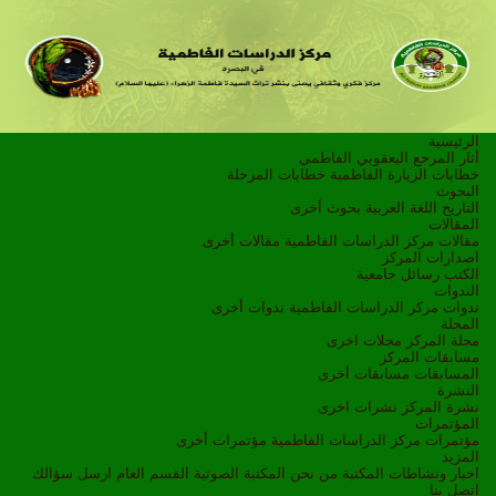
الرئيسية
أثار المرجع اليعقوبي الفاطمي
خطابات الزيارة الفاطمية
خطابات المرحلة
البحوث
التاريخ
اللغة العربية
بحوث أخرى
المقالات
مقالات مركز الدراسات الفاطمية
مقالات أخرى
اصدارات المركز
الكتب
رسائل جامعية
الندوات
ندوات مركز الدراسات الفاطمية
ندوات أخرى
المجلة
مجلة المركز
مجلات اخرى
مسابقات المركز
المسابقات
مسابقات أخرى
النشرة
نشرة المركز
نشرات اخرى
المؤتمرات
مؤتمرات مركز الدراسات الفاطمية
مؤتمرات أخرى
المزيد
اخبار ونشاطات
المكتبة
من نحن
المكتبة الصوتية
القسم العام
ارسل سؤالك
اتصل بنا