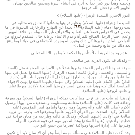
وتحميه وهذا دور كبير جداً له اثره في انشاء اسرة ومجتمع صالحين يهيئان
لظهور الامام (عجل الله فرجه).
الدور الاسري للسيدة الزهراء (عليها السلام) :-
السيدة الزهراء (عليها السلام) بعظيم تربيتها ونشأتها كانت زوجة مثالية في
)
[11]
(
بيت زوجها الامام (عليه السلام)
بعيداً عن البهارج والزخارف الدنيوية في ما
يحصل في الاعراس فضلاً عن التقاليد والاعراف غير المقبولة من غلاء المهور
وعدم اختيار الرجل الصالح للمرأة وعدم الاعتناء برعاية حال المتقدم للزواج من
النواحي المادية وغيرها كل ذلك وغيره له وجوده الاجتماعي في حياتنا وما ينتج
بعد ذلك من نتائج وخيمة من قبيل :-
– عدم وجود الذرية أصلاً بتأخيرها لحكمة لا يعلمها الا الله تعالى.
– وكذلك قد تكون الذرية غير صالحة.
– وقد تسودنا الامراض الخبيثة وغيرها فضلاً عن الأمراض المعنوية مثل (الغيبة ،
والنميمة ، والحسد ، والربا) كانت السيدة الزهراء (عليها السلام) تعمل في بيتها
بما عليها من واجبات من (باب الدار) الى (داخل الدار) ومن الباب الى (خارج
الدار) على الامام علي (عليه السلام) وكل منهما (عليهما السلام) يهيئ الاجواء
المناسبة لذلك كله وهذا فيه معنى الصبر وتربيتها الصالحة لأولادها مع طاعتاها
واعانتها لزوجها (عليها السلام).
إن هذا لم يتأت من فراغ بل مما كانت تملكه الزهراء (عليها السلام) من معرفة
وثقافة فقد كانت (عليها السلام) متعلمة ومستلهمة ومستفيدة من أبيها الرسول
الأكرم (صلى الله عليه واله وسلم) ومن زوجها وامامها امير المؤمنين (عليه
السلام) وكيف استقت من القرآن الكريم علمها ومعرفتها فما بذرته من تربية
صالحة في أولادها (عليهم السلام) وكذلك ما قالته وطرحته من معانٍ قرآنية في
خطبتها وأدعيتها (عليها السلام) وهذا له دور مهم في قوة شخصية المرأة
وقدرتها على إدارة اسرتها ومواكبة عصرها من جميع النواحي.
وقد أكدت (عليه السلام) على مسألة مهمة أيضاً وهو أن الانسان لابد أن تكون