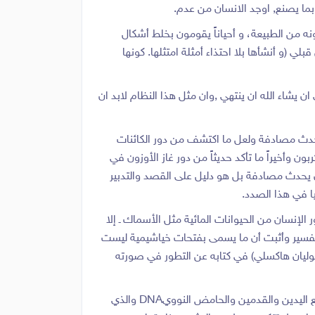
ر بما يصنع, اوجد الانسان من عدم.
ه من الطبيعة، و أحياناً يقومون بخلط أشكال
ي (و أنشأها بلا احتذاء أمثلة امتثلها. كونها
ان يشاء الله ان ينتهي ,وان مثل هذا النظام لابد ان
يحدث مصادفة ولعل ما اكتشف من دور الكائنات
ن وأخيراً ما تأكد حديثاً من دور غاز الأوزون في
 يحدث مصادفة بل هو دليل على القصد والتدبير
يا في هذا الصدد.
لإنسان من الحيوانات المائية مثل الأسماك ـ إلا
طأ هذا التفسير وأثبت أن ما يسمى بفتحات خياشيمية ليست
(جوليان هاكسلي) في كتابه عن التطور في صورته
– أثبتت دراسات البيولوجيا الجزيئية حديثا أن كل إنسان متميز عن الإنسان الآخر في صفات فردية لا تتكرر مثل بصمات أصابع اليدين والقدمين والحامض النوويDNA والذي