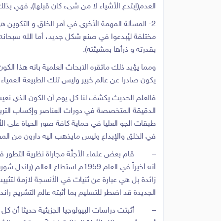
العدم(إبتدع الأشياء لا من شىء كان قبلها), فهي بذلك 
2- المسألة المهمة الأخرى في أمر الخلق و التكوين
مختلفة ليُبدعوا في صنع شكل جديد، أما الله سبحانه و
بقدرته و ذرأها بمشيئته).
ومما يؤيد ذلك ماتقره الابحاث العلمية بانه هذا الكون
يكون صادرا عن عالم خبير وليس تلك الطبيعة العمياء .
فالعلم الحديث يكشف لنا كل يوم أن الكون الذي نعي
الدقيقة المتخصصة في دورات العناصر وإكساب التربة لخص
طبقات الجو العليا في حماية كافة صور الحياة على 
في الخلق والإبداع وليس مايذهب اليه دارون من المصاد
– قام بعض علماء الأجنَّة مجاراة نظرية التطور فزعم
أنه أخيراً في العام 1959م است
زائدة بل هي عبارة عن ثنيات في الأنسجة لازمة لتثبي
الجديدة قد اضطر للتسليم بما أثبته عالم التشريح ران