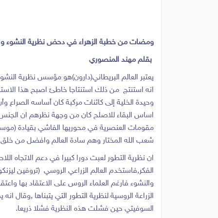
ومضات من خطبة الزهراء في دحض نظرية النشوء والا
بقلم مهند المنصوري
يعتبر العالم البريطاني(دارون)هو مؤسس نظرية النشوء 
انه استنتج من ذلك استنتاجا خاطئ اصبح هذا الاستنت
وحيدة الخلية إلى كائنات مركبة كان أساسه الصراع وأن
اساس البقاء للاصلح كان من وجهة نظرهم ان الجنس ال
مقومات العنصرية في محوريها الفاشي بقيادة (موسيلين
شعب الله المختار وهم سادة العالم وافضل من خلق,وان
ان نظرية التطور لعبت دورا كبيرا في دعم الاتجاه الل
الفكر,فاستخدم العالم الزراعي الروسي (تروفين ليزنكو
والنشوء فارغم العلماء الروس على الاعتقاد بها واعتقل
الزراعة الروسية لنظرية التطور التي يتبناها ,وقال ا
السوفيتي حين فشلت هذه النظرية فشلا ذريعا.