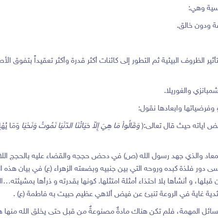
يسية وهي:
ة ودون خالق.
ير الظروف البيئية ثم التطور إلى كائنات أكثر قدرة وأكثر تعقيداً بتفوق ال
شمبانزي والغوريلا.
 وفرضياتها وابعادها نقول:
عض اياته حيث قال تعالى:(
وَقَالُواْ مَا هِيَ إِلاّ حَيَاتُنَا الدّنْيَا نَمُوتُ وَنَحْيَا
وَمَا يُهْل
والمعاد والذي جهد رسول الله (ص) في دحض حججه والقضاء عليه بالحجج اللا
نسى دور فلذة كبده وروحه التي بين جنبيه وبضعته الزهراء (ع) في بيان هذه 
قبلها، و أنشأها بلا احتذاء أمثلة امتثلها. كونها بقدرته و ذرأها بمشيئته…
 غاية في الروعة تنبئ عن فيض ألاهي عظيم حبيت به فاطمة (ع) .
المسائل المهمة، فلم تكن هناك مادةٌ مصنوعةٌ من قبل حتى يخلق الله منها ه