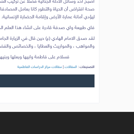
أصبح أحد وسائل الأدلة الجنائية فضلاً عن تركيب الش
صحة افتراض أن الحياة والتطور كانا بعامل المصادفة 
ليؤدي أمانة عمارة الأرض وإقامة الحضارة الإنسانية.
فاي طبيعة واي صدفة قادرة على انشاء هذا العلم الد
لقد صدق الامام الهادي (ع) حين قال في الزيارة الجامع
والمواهب ، والمواريث والعطايا ، والخصائص والفضائل م
فسلام على فاطمة وابيها وبعلها وبنيها والس
التصنيفات :
المقالات
|
مقالات مركز الدراسات الفاطمية