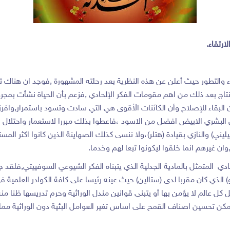
رتقاء.
والتطور حيث أعلن عن هذه النظرية بعد رحلته المشهورة ,فوجد ان هناك تشاب
اج بعد ذلك من اهم مقومات الفكر الإلحادي ,فزعم بأن الحياة نشأت بمجرد 
 البقاء للإصلاح وأن الكائنات الأقوى هي التي سادت وتسود باستمرار,وافرز
بشري الابيض افضل من الاسود ،فاعطوا بذلك مبررا لاستعمار واحتلال اراض
ي) والنازي بقيادة (هتلر)،ولا ننسى كذلك الصهاينة الذين كانوا اكثر المست
 غيرهم انما خلقوا ليكونوا تبعا لهم وخدما.
احادي المتمثل بالمادية الجدلية الذي يتبناه الفكر الشيوعي السوفييتي,فلقد
) الذي كان مقربا لدى (ستالين) حيث عينه رئيسا على كافة الكوادر العلمية 
 كل عالم لا يؤمن بها أو يتبنى قوانين مندل الوراثية وحرم تدريسها ظنا منه
نه يمكن تحسين اصناف القمح على اساس تغير العوامل البئية دون الوراثية مم