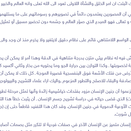
اثبتت ان امر الخلق والنشأة اللاولى تعود الى الله تعلى وانه العالم والخبي
 هي أن المصورين يعتمدون دائماً في تصويرهم و رسوماتهم على ما يستلهمون
 تعالى فهو المبدع الذي صوّر العالم و جسّمه دون تحضير مسبق أو تمثيل قبل
 الواسع اللامتناهي قائم على نظام دقيق لايتغير ولا يخرم منذ ان وجد والى 
ش فيه له نظام بيئي متزن بدرجة متناهية في الدقة وهذا أمر لا يمكن أن 
وبتها ـ وكذا التوازن بين حرارة الجو وما يحتويه من بخار وثاني أكسيد كربو
الأرض من فتك الأشعة فوق البنفسجية قصيرة الموجة ـ كل ذلك لا يمكن أن
فة والبقاء للاصلح والتطور المزعوم ,واليك اراء علماء التشريح والبيولوج
وا أن جنين الإنسان مزود بفتحات خياشيمية زائدة وأنها تمثل مرحلة تطور ا
طاع العالم (راندل شورت) الذي قضى حياته في دراسة تشريح جسم الإنسان ـ أن يثبت خ
ت الأوعية الدموية في جنين الإنسان. وقد كان هذا التفنيد قاطعاً حتى إن 
دل شورت.