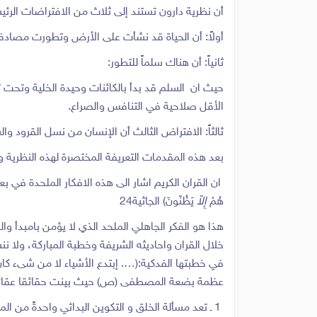
أن نظرية دارون تستند إلى ثلاث من الافتراضات الرئ
أولاً: أن الحياة قد نشأت على الأرض وتطورت مصادف
ثانياً: أن هناك سلماً للتطور:
حيث ان السلم قد بدأ بالكائنات وحيدة الخلية وتحت تأث
الأقل صلاحية في التنافس والصراع.
ثالثاً: الافتراض الثالث أن الإنسان من نسل القرود وال
بعد هذه المقدمات التعريفة المختصرة لهذه النظرية و
ان القران الكريم اشار الى هذه الافكار الملحدة في ب
هُمْ
إِلاّ
يَظُنّونَ) الجاثية24
هذا هو الفكر الجاهلي الملحد الذي لا يؤمن بامبدأ 
خلال القران واحاديثه الشريفة وخطبة المباركة، ولا ن
في خطبتها الفدكية:(…. إبتدع الأشياء لا من شىء كان 
عظمة بضعة المصطفى (ص) حيث بينت حقائقا عقائدية
1 ـ تعد مسألة الخلق و التكوين البدائي واحدةً من 