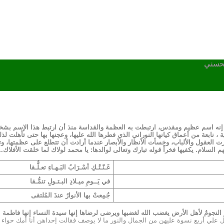
لحسني
إنه اسم عظيم ومقدس، ارتبطت به العظمة والقداسة منذ أن ارتبط هذا الإسم بشخص
ية ، نابعة من أعماق كيانها النوراني الذي فطرها الله عليها، وعجنها بها حتى تأهلت 
بهرت العقول والألباب، وخسأت الأنظار والأبصار عندما أرادت أن تتطلع على عظمتها، وت
يهم السلام. يكفيها فخراً قوله تبارك وتعالى لوالدها: يا محمد لولاك لما خلقت الأفلاك.
غَـنّـتْـكِ أسْـرَابُ البَـهـاءِ تعـلُّـقا
في يَــومِ ميـلادِ البـتـولِ تنمُّـقا
جُمِعتْ بها الأنوارُ عندَ المُلتقى
النجومُ لأهل الأرض
يغضب الله لغضبها ويرضى لرضاها إنها سيدة النساء
إنها فاطمة ا
حملت حملاً خفيفاً وكانت تحدثني في بطني فلما قربت ولادتها دخل علي أربع نسوة ‏عليهن‎ من الجمال والن