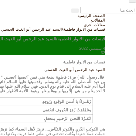
الصفحة الرئيسية
المقالات
مقالات أخرى
قبسات من الانوار فاطمية/السيد عبد الرحمن أبو الغيث الحسني
قبسات من الانوار فاطمية/السيد عبد الرحمن أبو الغيث ا
4 سبتمبر، 2022
62
قبسات من الانوار فاطمية
السيد عبد الرحمن أبو الغيث الحسن
ي
قال رسول الله ) ص) : فاطمة بضعة مني فمن أغضبها أغضبني “
بن عبد الله صلى الله عليه وآله وسلم. وقدسيتها عليها السلام ذات
أبينا آدم عليه السلام إلى قيام يوم الدين. فهي سلام الله عليها 
لا أحد يعلم من هي إلا ربها وأبوها وبعلها وبنوها الأئمة الأطهار عل
زَهْــرَاءُ يا اُنـسَ الوجُودِ ورُوحِهِ
وتلمْلمَتْ زُمَرُ الحُروفِ لتَحْتفي
لتُغـرِّدَ اللحـنَ الرّخـيمِ بمحفلٍ
هي الكوكب الدّري والكوثر الفيّاض… تزهرُ لأهل السماء كما تزهرُ 