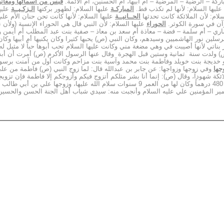
ركة – الرضية – المرضية – أم أبيها، أم الحسنين، أم الأئمة.
قبس من أسمائها ومعاني
عليها السلام: لأنها لم تكذب قط.
المباركـة
عليها السلام: لظهور بركتها
الـزكـيــة
عليه
لام: لأن الملائكة كانت تحدثها
الحــانيــة
عليها السلام: لأنها كانت تحن حنان الأم على أ
رآن في سورة الكوثر.
الحوراء
عليها السلام: لأن النبي قال هي الحوراء الإنسية (ولأن
صاري – أم سلمة – فضة – معاذة أم سعد بن معاذ – صفية بنت عبد المطلب أم أيمن و
المرسلين نور الهاشميين وسيدهم، وكان النبي (ص) يحبها كثيرا وكان يكنيها أم أبيها 
ناتي لأنها أصيبت في وهي مضغة مني وكانت عليها السلام تحب أبوها حباً لا مثيل ل
ه (ص) ولدت سنة ثمانية وستين قبل الهجرة وقال عنها الرسول الأكرم (ص) أمرت أ
جها
وفي زوجها وزواجها: عن جابر بن عبدالله قال: لما زوج النبي (ص) فاطمة من عل
ئكة شهوداً، وقال (ص): إنما أنا بشر مثلكم أتزوج فيكم وأزوجكم إلا فاطمة فإن تزو
تزويجها في الأرض أربعون يوماً وكان مهرها من علي عليه السلام 480 درهماً وكان لها من العمر 9
ر أمير المؤمنين علي عليه السلام وأنجبت منه: سيدي شباب أهل الجنة الحسن والحسي