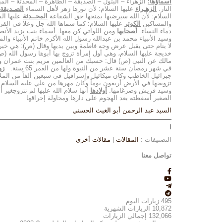
أسماؤها:
الزهراء – البتول – الصديقة – الطاهرة – المحدثة – المبا
النار.
الزهـراء
عليها السلام: لأن نورها زهر لأهل السماء
الصـديقة
السلام: لأن الله سيرضيها بمنحها حق الشفاعة
المحــدثة
عليها الس
والمساكين
الكوثر
عليها السلام: كما سماها الله جل وعلا في الق
دماء النساء.
أصحابها
ومن اللواتي كن معها: أسماء بنت يزيد الأن
وسيد الأنبياء محمد بن عبدالله رسول الله الأكرم خاتم الأنبياء و
لا ينام حتى يقبل عرض وجه فاطمة وبين يديها وقال (ص): هي خير ب
خديجة عليها السلام، وهي أول إمرأة تزوج بها أبوها رسول الل
في شهر رمضان سنة عشر من النبوة ولها من العمر 65 سنة.
زو
جبرائيل الخاطب وكان ميكائيل وإسرافيل في سبعين ألفاً من الملا
وسيد قريش وضرغامها.
أولادها
أنها سلام الله عليها لم تتزوجغي
الصغير أسقطته بعد الهجوم على دارها ومحاولة إحراقها
السيد عبد الرحمن أبو الغيث الحسني
ا
التصنيفات :
المقالات
|
مقالات أخرى
تواصل معنا
495
زيارات اليوم
10,872
الزيارات الشهرية
132,066
إجمالي الزيارات