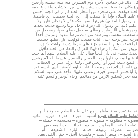
مريم بنت عمران أم عيسى، جئنا لنلي من أمرك ماتلي النساء فولدت فاطمة فوقعت على الأرض ساجدة رافعة‎ أصبعها وكان ذلك في جمادي الآخرة يوم العشرين منه سنة خمسة وأربعين
(ص) وكان بعد مبعثه بخمس سنين وقال ابن الخشاب: ولدت فاطمة
الجنة فوقعت على شجرة من أشجار الجنة لم أر في الجنة أحسن
عليها السلام فإذا أنا اشتقت إلى ريح الجنة شممت ريح فاطمة.
بها رسول الله (ص) هجرتها نسوة مكة فكن لا يدخلن عليها ولا
ة تكتم ذلك عن رسول الله (ص)، فدخل يوماً وسمع خديجة تحدث
لميمونة وأن الله تبارك وتعالى سيجعل نسلي منها، وسيجعل من
فأسقطت محسناً، ومرضت من ذلك مرضاً شديداً ولم تدع أحداً
ل فضرب عمر برجله على الباب فقلعت فوقعت على بطنها فسقط
م مع 300 رجل على بيتها عليها السلام وقال المسعودي: لما قبضت عليها السلام جزع علي جزعاً شديداً واشتد بكاؤه
تزودوا من أمكم الزهراء فهذا الفراق واللقاء في الجنة فأقبل
بعدك يتيمين في دار الدنيا فقال علي عليه السلام أشهد أنها حنت
رداء عليها وصلى عليها ومعه الحسن والحسين عليهما السلام وعقيل
ليه السلام بأمرها ثم أنه سوى في البقيع سبعة قبور أو أربعين قبراً، ولما عرف عمر بن الخطاب
لي عليه السلام فخرج مغضبا عليه قباؤه الأصفر الذي يلبسه عند
ا أبالحسن لننبشن قبرها ونصلي عليها!! فأخذ علي عليه السلام
 منه حجر لأسقين الأرض من دمائكم، وجاء أبوبكر وأقسم عليه
انية عشر سنة، فأقامت مع علي عليه السلام بعد وفاة أبيها
لقابها عليها السلام فهي:
أنسية – حوراء – عذراء – نورية – حانية
مغصوبة – مظلومة – ميمونة – منصورة – محتشمة – جميلة –
ة – تفاحة الجنة – المطهرة – سيدة النساء – بنت المصطفى –
وامة – عطوفة – رؤوفة – حنانة – البارة – الشفيقة – أم
سورة الضلع – رضيض الصدر – مغصوبة الحق – حفي القبر.
ومن