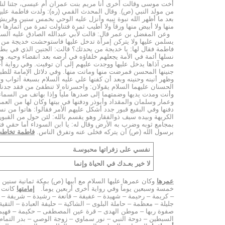
من مولد النبي (ص). وقال المحدث القمي (ره): ولدت فاطمة علي
بعد ما أظهر الله نبوة نبيه وأنزل عليه الوحي بخمس سنين وقر
منها ولا أبيض منها ورقاً ولا أطيب ثمرة فتناولت ثمرة من أثما
وعن المفضل بن عمر قال: قالت لأبي عبدالله الصادق عليه السلام 
يسلمن عليها ولا يتركن إمرأة تدخل عليها فاستوحشت خديجة من 
فاطمة فقال لها: يا خديجة من يحدثك؟ قالت: الجنين الذي في بطن
نسلها أئمة في الأمة يجعلهم خلفاؤه في أرضه بعد انقضاء وحيه.
وف
ممن آذاها يدخل عليها ووجدت عليهم إلى أن توفيت. وفي رواية 
وظهر أنينه وحنينه وبعد أن كفنها علي عليه السلام بسبعة أثواب وق
الحسنان عليهما السلام يقولان: واحسرتاه لا تنطفئ من فقد جدنا م
وأنت ومدت يديها وضمتهما إلى صدرها ملياً وإذا بهاتف من السماء 
دفنها وفي البقيع قبور جدد أشكل عليهم الأمر فقالوا: هاتوا من 
الكريهة وبيده سيف ذوالفقار وهو يقسم بالله: لئن حول من القبور
بمجامع ثوبه وضرب به الأرض وقال له: يا ابن السوداء أما حقي ف
برسول الله (ص) أن يتركه فخلى عنه وتفرق الناس.
فاطمة تخاطب 
نفسي على زفراتها محبوسـة
لا خير بعـدك في الحياة وإنما
عمرها
وكان عمرها عليها السلام مع أبيها (ص) بمكة ثمانية سنين
خمسة وسبعين يوماً وفي رواية أخرى أربعين يوماً.
إمامتها
كانت ع
– كريمة – رحيمة – شهيدة – عفيفة – قانعة – رشيدة – شريفة –
جليلة – معظمة – حاملة البلوى – الشاكية – حليفة العبادة – التق
صفوة ربها – موطن الهدى – قرة عين المصطفى – حكيمة – فهيمة – 
السبطين – دوحة النبي – نور سماوي – زوجة الوصي – بدر التمام 