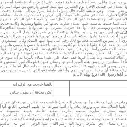
أخت موسى وقالت أخرى أنا 
ها السلام في جمادي الآخرة يوم العشرين منها سنة خمس وأربعين من مولد النبي 
يش تبني البيت. وعن عائشة قالت: قال رسول الله لما أسري بي إلى السماء أدخلت 
رها فأكلتها فصارت نطفة في صلبي فلما هبطت إلى الأرض واقعت خديجة فحملت بفاطمة 
كيف كانت ولادة فاطمة عليها السلام ؟ قال: نعم إن خديجة عليها السلام لما تزوج 
ذلك فلما حملت بفاطمة عليها السلام صارت تحدثها في بطنها وتصبرها وكانت خديج
ي يحدثني ويؤنسني فقال لها: هذا جبرئيل يبشرني أنها أنثى وأنها النسمة الطاهرة ا
اتها
عن أبي بصير: وكان سبب وفاتها أن قنفذا مولى عمر لكزها بنعل السيف بأمره 
أخرى: أخذت فاطمة عليها السلام باب الدار ولزمتها عن ورائها فمنعتهم عن الدخو
جنينها المحسن فمرضت منها وماتت منها. وفي دلائل الإمامة للطبري: أن عمر بن الخطاب هج
بل أن يعقد الرداء عليها نادى: يا أم كلثوم يا زينب يا فضة يا حسن يا حسين هلموا و 
حمد المصطفى وأمنا الزهراء إذا لقيت جدنا فأقرئيه منا السلام وقولي له: إنا بقينا 
ينادي: يا أبا الحسن إرفعهما فلقد أبكيا والله ملائكة السماء فرفعهما عنها وعقد ال
وعمار وسلمان والمقداد وأبوذر ودفنها في بيتها وكان لها من العمر آنذاك 18سنة. وأما بشأن قبرها فقد أخفاه علي ع
نساء المسلمين من ينبش هذه القبور لنخرجها ونصلي عليها، فبلغ ذلك أمير المؤمنين ع
 حجر ليضعن السيف فيهم فتلقاه عمر بن الخطاب ومعه أصحابه فقال له: مالك والله ي
تركته مخافة أن يرتد الناس عن دينهم، وأما قبر فاطمة فو الذي نفسي بيده لئن حول
أباها رسول الله (ص) بهذه الأبيات
ياليتها خرجت مع الزفـرات
أبكي مخافة أن تطول حياتي
 وهاجرت إلى المدينة مع أبيها رسول الله (ص) فأقامت معه عشر سنين، فكان عمرها ثم
ليها السلام بنت نبي، وزوجة إمام، وأم أئمة صلوات الله عليهم أجمعين.
ألقابها
أما أ
 حبيبة – محترمة – صابرة – سليمة – مكرمة – صفية – عالمة – عليمة – معصومة – 
ية – حبيبة الله – بنت الصفوة – ركن الهدى – آية النبوة – شفيعة العصاة – أم الخير
عقيلة – محزونة – مكروبة – عليلة – عابدة – زاهدة – قوامة – باكية – صابرة – ص
– درة بيضاء – بحر الشرف – ولية الله – سر الله – أمينة الوحي – عين الله – مك