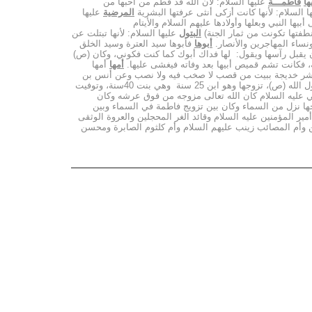
ها
فاطمـــة
عليها السلام: لأن الله قد فطم من أحبها من
ا السلام: لأنها كانت أزكى أنثى عرفتها البشرية
المرضية
عليها
بيها النبي وبعلها وأولادها عليهم السلام والأيتام
 نطفتها تكونت من ثمار الجنة)
البتول
عليها السلام: لأنها تبتلت عن
نساء المهاجرين والأنصار.
أبوها
فأبوها سيد العترة وسيد الخلق
وكان يقبل رآسها ويقول: لها فداك أبوك كما كنت فكوني، وكان (ص)
ه، فكانت تشم قميص أبيها بعد وفاته فيغشى عليها.
أمها
أمها
ن أبشر خديجة ببيت من قصب لا صخب فيه ولا نصب وعن أنس بن
مالك عن النبي (ص) قال: حسبك من العالمين مريم بنت عمران و خديجة بنت خويلد وفاطمة بنت محمد وآسية بنت مزاحم وكانت أول من آمنت برسول الله (ص)، تزوجها وهو ابن 25 سنة وهي بنت 40سنة، وتوفيت
ي عليه السلام كان الله تعالى مزوجه من فوق عرشه وكان
يجها نزل من السماء وكان بين تزويج فاطمة في السماء وبين
 سنوات سلام الله عليها، وزوجها علي بن أبي طالب أمير المؤمنين عليه السلام وقائد الغر المحجلين والعروة الوثقى
ن وأم المصائب زينب عليهم السلام وأم كلثوم الصابرة ومحسن