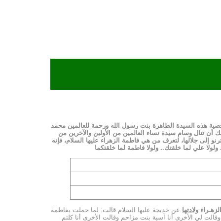
ية هذه السيدة الطاهرة بنت رسول الله ورحمة للعالمين محمد
لذلك أن تنال وسام سيدة نساء العالمين من الأولين والآخرين من
رنو إلى جلالها، لتعرف من هي فاطمة الزهراء عليها السلام، فإنه
. ولولا علي لما خلقتك.. ولولا فاطمة لما خلقتكما
لزهـراء
ولادتها
عن خديجة عليها السلام قالت: لما حملت بفاطمة‏
ور ما لا يوصف‏ فقالت إحداهن أنا أمك حواء وقالت لي الأخرى أنا آسية بنت مزاحم وقالت الأخرى أنا كلثم