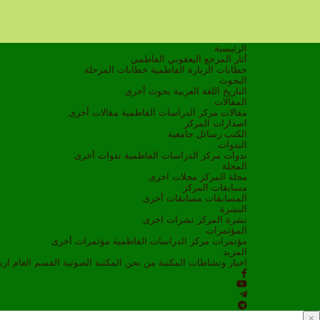
الرئيسية
أثار المرجع اليعقوبي الفاطمي
خطابات الزيارة الفاطمية
خطابات المرحلة
البحوث
التاريخ
اللغة العربية
بحوث أخرى
المقالات
مقالات مركز الدراسات الفاطمية
مقالات أخرى
اصدارات المركز
الكتب
رسائل جامعية
الندوات
ندوات مركز الدراسات الفاطمية
ندوات أخرى
المجلة
مجلة المركز
مجلات اخرى
مسابقات المركز
المسابقات
مسابقات أخرى
النشرة
نشرة المركز
نشرات اخرى
المؤتمرات
مؤتمرات مركز الدراسات الفاطمية
مؤتمرات أخرى
المزيد
اخبار ونشاطات
المكتبة
من نحن
المكتبة الصوتية
القسم العام
ار
×