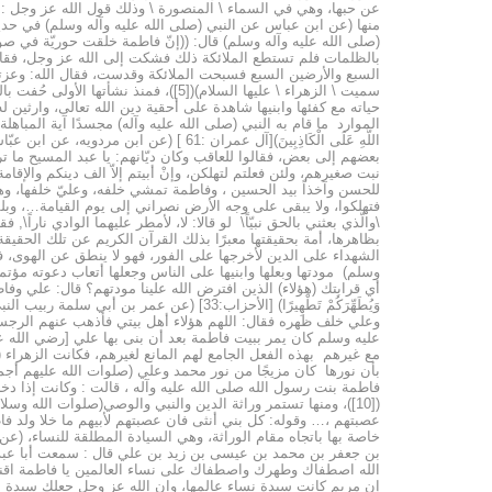
بالظلمات فلم تستطع الملائكة ذلك فشكت إلى الله عز وجل، فقا
السبع والأرضين السبع فسبحت الملائكة وقدست، فقال الله: وعزتي
سميت \ الزهراء \ عليها السلام)([5]
حياته مع كفئها وابنيها شاهدة على أحقية دين الله تعالى، وارثين
الموارد ما قام به النبي (صلى الله عليه وآله) مجسدًا آية المباهلة في قوله تعالى:( فَمَنْ ح
اللَّهِ عَلَى الْكَاذِبِينَ)[آل عمران 
بعضهم إلى بعض، فقالوا للعاقب وكان ديّانهم: يا عبد المسيح ما تر
نبت صغيرهم، ولئن فعلتم لتهلكن، وإنْ أبيتم إلاّ الف دينكم والإقا
للحسن وآخذاً بيد الحسين ، وفاطمة تمشي خلفه، وعليّ خلفها، وهو يق
فتهلكوا، ولا يبقى على وجه الأرض نصراني إلى يوم القيامة…، وبلفظ
بظاهرها، أمة بحقيقتها معبرًا بذلك القرآن الكريم عن تلك الحقي
الشهداء على الدين لأخرجها على الفور، فهو لا ينطق عن الهوى، 
وَيُطَهِّرَكُمْ تَطْهِيرًا) [الأحزاب:33]
مع غيرهم بهذه الفعل الجامع لهم المانع لغيرهم، فكانت الزهراء (ص
بأن نورها كان مزيجًا من نور محمد وعلي (صلوات الله عليهم أجمع
فاطمة بنت رسول الله صلى الله عليه وآله ، قالت : وكانت إذا دخ
([10])، ومنها تستمر وراثة الدين والنبي والوصي(صلوات الله وس
بن جعفر بن محمد بن عيسى بن زيد بن علي قال : سمعت أبا عبد ال
الله اصطفاك وطهرك واصطفاك على نساء العالمين يا فاطمة اقنتي