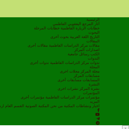
الرئيسية
أثار المرجع اليعقوبي الفاطمي
خطابات الزيارة الفاطمية
خطابات المرحلة
البحوث
التاريخ
اللغة العربية
بحوث أخرى
المقالات
مقالات مركز الدراسات الفاطمية
مقالات أخرى
اصدارات المركز
الكتب
رسائل جامعية
الندوات
ندوات مركز الدراسات الفاطمية
ندوات أخرى
المجلة
مجلة المركز
مجلات اخرى
مسابقات المركز
المسابقات
مسابقات أخرى
النشرة
نشرة المركز
نشرات اخرى
المؤتمرات
مؤتمرات مركز الدراسات الفاطمية
مؤتمرات أخرى
المزيد
اخبار ونشاطات
المكتبة
من نحن
المكتبة الصوتية
القسم العام
ار
×