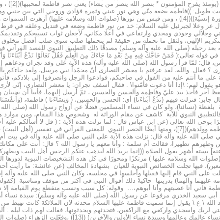
عن حبها، وهي ف
(صلى الله عليه وآله وسلم) قال: ((إنّ فاطمة خلقت حوريّة في صورة إنسيّة))([4]) ، ومن قبس من نورها (صلوات 
ل عز وعلا لجبرئيل عليه السلام: خذ من نور فاطمة وضعه في قنديل وعلقه في قرط
 وجلالي وجودي ومجدي وارتفاعي في أعلا مكاني، لأجعلن ثواب تسبيحكم وتقديمكم لف
)، فمنذ نشأتها الأولى حُفت بالتكريم الإلهي، ولثقل ما تحمله من حقيقة لم يتحملها صلب سوى صلب 
 له بعد رحيله (صلى الله عليه وآله وسلم) مصدقًا ذلك التطبيق النبوي للقصد القرآن
َاجَّكَ فِيهِ مِنْ بَعْدِ مَا جَاءَكَ مِنَ الْعِلْمِ فَقُلْ تَعَالَوْا نَدْعُ أَبْنَاءَنَا وَأَبْنَاءَكُمْ وَنِسَا
:61 ] (عن ابن مردويه، عن ابن عبّاس، قال: لمّا قرأ رسول الله (صلى الله عليه وآله) هذه الآية على وفد نج
ى ؟ فقال: والله، لقد عرفتم يا معشر النصارى أنّ محمّداً نبي مرسل، ولقد جاءكم بالف
مة على ما أنتم عليه من القول في صاحبكم، فوادعوا الرجل وانصرفوا إلى بلادكم، فأتوا
ول لهم: \إذا أنا دعوت فأمّنوا\ . فقال أسقف نجران: يا معشر النصارى، إنّي لأرى وجوه
 آخر فأخذ بيد عليّ وفاطمة والحسن والحسين ، ثمّ أرسل إليهما، فأبيا أن يجيبان وأق
قة بلفظة (نسائنا)، ولو كان في نساء المسلمين فضلًا عن أزواج رسول الله (صلى الل
فالتطبيق النبوي للآية كاشف عن مقام الوراثة له وشخوص هذا المقام، ومن موارد ه
أي قرابتك (هؤلاء) الذين افترض الله علينا مودتهم؟ قال: علي وفاطمة وولدهم)([7])، ومنها أيضًا الحصر النبوي للمعنى القرآني ف
 (عن عمر بن أبي سلمة ربيب النبي صلى الله عليه وآله قال: نزلت هذه الآية على النبي صلى الله عليه
لوات الله وسلامه عليها ) مرتكزًا ومحورًا في كل هذه التشخيصات النبوية لدورها الو
ين)، فبها تجلت الخصائص النبوية للعيان بشهادة المخالف (عن عائشة: ما رأيت أحدا
لت على النبي قام إليها فقبلها وأجلسها في مجلسه، وكان النبي صلى الله عليه وآله
لامه عليهما وآلهما) بذريتها حاكيةً ذلك أقوال النبي في أكثر من موقف ومناسبة (كقوله
له \ ع \ يقول إنما سميت فاطمة عليها السلام محدثه لان الملائكة كانت تهبط من ا
 لربك واسجدي واركعي مع الراكعين، فتحدثهم ويحدثونها، فقالت لهم ذات ليلة : أل
إن مريم كانت سيدة نساء عالمها، وان الله عز وجل جعلك سيدة نساء ع