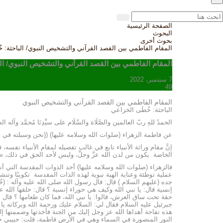
الصفحة الرئيسية
البحوث
بحوث أخرى
المقام الفاطمي بين القصد القرآني والتشخيص النبوي/ الباحثة: خ
المقام الفاطمي بين القصد القرآني والتشخيص النبوي/ الب
7 سبتمبر، 2022
49
المقام الفاطمي بين القصد القرآني والتشخيص النبوي
الباحثة: خُطَى الخزاعي
الحمدُ للهِ ربّ العالمين والصَّلَاة والسَّلَام على سيِّدِنَا مُحمَّد وآله 
عن فاطمة الزهراء (صلوات الله وسلامه عليها) ((نحن وسيلته في خل
إنَّ مقام وراثة الأنبياء تابع في غالب تفصيله لمقام الأنبياء نف
الخاصة يكون من لدن الله عزَّ وجلَّ، وليس لأحد الحق في ذلك، صي
فالزهراء (صلوات الله وسلامه عليها) أحد الذوات المقدسة التي أن
عملية توطئة وعناية الهية نبوية لهذه الذات المقدسة تكوينًا وتن
جده (عليهم السلام ) قال: قال رسول الله صلى الله عليه وآله : 
إنسية قال: يا نبي الله وكيف هي حوراء إنسية ؟ قال: خلقها الله
حقة تحت ساق العرش، قالوا: يا نبي الله، فما كان طعامها ؟ قال :
جبرئيل عليه السلام فقال لي: السلام عليك ورحمة الله وبركاته يا
هذه تفاحة أهداها الله عز وجل إليك من الجنة فأخذتها وضممتها إل
النور المنصورة في السماء وهي في الأرض فاطمة، قلت: حبيبي جب