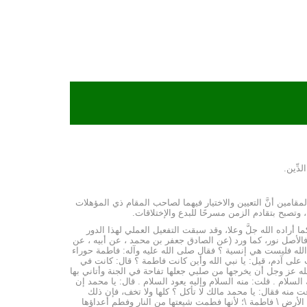
لدِّين.
قامين أنَّ التعيين والاختيار فيهما لصاحب المقام ذي المؤهلات
وتصبح بتقادم الزمن مسرحًا للبدع والإختلاقات.
أراده الله جلَّ وعلا، وقد سبقت التفعيل العملي لهذا الدور
 فالأصل نور، كما ورد (عن الصادق جعفر بن محمد ، عن أبيه ، عن
 الله فليست هي إنسية ؟ فقال صلى الله عليه وآله: فاطمة حوراء
 على آدم، قيل: يا نبي الله وأين كانت فاطمة ؟ قال: كانت في
لله عز وجل أن يخرجها من صلبي جعلها تفاحة في الجنة وأتاني بها
لسلام . قلت: منه السلام وإليه يعود السلام . قال: يا محمد إن
ت منه فقال: يا محمد مالك لا تأكل ؟ كلها ولا تخف، فإن ذلك
أرض \ فاطمة \؛ لأنها فطمت شيعتها من النار وفطم أعداؤها