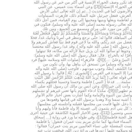
ي السماء \ المنصورة \ وذلك قول الله عز وجل : (يومئذ يفرح المؤمنون * بنصر الله ينصر من يشاء) يعني نصر فاطمة لمحبيها)([2]) ، وقد تكرر وصف الحوراء الإنسية في أكثر من خبر عن رسول الله
منها (عن ابن عباس عن النبي (صلى الله عليه وآله وسلم) في حديث طويل: ))فاطمة بضعة منّي وهي نور عيني وثمرة فؤادي وروحي التي بين جنبي وهي الحوراء الإنسيّة))([3]) وعن أسماء بنت عميس، عن النبي
الله وسلامه عليها) أزهرت السموات والأرضون كما في الحديث (…ثم إن الله تعالى ابتلى الأرض
 العرش، ففعل جبرئيل عليه السلام ذلك، فأزهرت السماوات
اطمة وبعلها وبنيها ومحبيها إلى يوم القيامة، فمن أجل ذلك
أفضل مخلوق لله تعالى رسوله محمد (صلى الله عليه وآله وسلم)، فتكون في
ي في أكثر من مورد على مرأى ومسمع من الجميع ، ومن تلك
ءَنَا وَنِسَاءَكُمْ وَأَنْفُسَنَا وَأَنْفُسَكُمْ ثُمَّ نَبْتَهِلْ فَنَجْعَلْ لَعْنَةَ
ران ودعاهم إلى المباهلة، قالوا له: حتّى نرجع وننظر في أمرنا ونأتيك غداً، فخلا
ضل من عند ربّكم، والله ما لاعن قوم قط نبيّاً فعاش كبيرهم ولا
 رسول الله ( صلى الله عليه وآله )، وقد غدا رسول الله محتضناً
اً لو سألوا الله أن يزيل جبلاً لأزاله من مكانه، فلا تبتهلوا
رّا له بالخراج . قال: فقال رسول الله (صلى الله عليه وسلم):
\والّذي بعثني بالحق نبيّاً\ لو قالا: لا، لأمطر عليهما الوادي ناراً\, فقال جابر: فنزلت فيهم (نَدْعُ أَبْنَآءَنَا) أي: الحسن والحسين، ( وَنِسَآءَنَا ) فاطمة، (وَأَنفُسَنَا) النبيّ وعليّ …)([6])، فالزهراء (صلوات الله وسلامه عليها) فرد
ه عليه وآله وسلم) من تستحق أن يباهل بها، وأن تكون من
ذا الكشف أيضًا، وجوب مودتهم ، فأوجب (صلى الله عليه وآله
وسلم) مودتها وبعلها وابنيها على الناس وجعلها أتعاب دعوته مؤتمرًا بوحي الله تعالى (عن ابن عباس قال : لما نزلت هذه الآية : ( قل لا أسألكم عليه أجرا إلا المودة في القربى ) [الشورى : 42 ] قالوا: يا رسول الله
ي تفسير (أهل البيت) في قوله تعالى:( إِنَّمَا يُرِيدُ اللَّهُ لِيُذْهِبَ عَنْكُمُ الرِّجْسَ أَهْلَ الْبَيْتِ
 وآله في بيت أم سلمة،… فدعا ( النبي ) فاطمة وحسنا وحسينا فجللهم بكساء
وعلي خلف ظهره فقال: اللهم هؤلاء أهل بيتي فأذهب عنهم الرجس وطهرهم تطهيرا، فقالت أم سلمة : وأنا معهم يا رسول الله ؟ قال: أنت على مكانك وأنت إلى خير([8])، وعن أنس بن مالك أن رسول الله صلى الله
عليه وسلم كان يمر ببيت فاطمة بعد أن بنى بها علي [رضي الله عنه] بستة أشهر يقول الصلاة ((إنما يريد الله ليذهب عنكم الرجس أهل البيت ويطهركم تطهيرا))([9])، مكذبًا ادعاء القوم بأنها تعني غيرهم أو تشملهم
اصل بين النبوة والإمامة وكما أشارت بعض أخبار عالم الأنوار
 أشبه سمتا ودلا وهديا برسول الله في قيامها وقعودها من
 إذا دخل عليها قامت من مجلسها فقبلته وأجلسته في مجلسها)
: كل بني آدم ينتمون إلى عصبته إلا ولد فاطمة فأنا وليهم وأنا
عصبتهم ،… وقوله: كل بني أنثى فان عصبتهم لأبيهم ما خلا ولد فاطمة فاني أنا عصبتهم وأنا أبوهم،… وقوله: كل سبب ونسب منقطع يوم القيامة إلا سببي ونسبي) ([11])، ومن الأخبار النبوية الكاشفة عن حيثية أخرى
خاصة بها باتجاه مقام الوراثة، وهي السيادة المطلقة للنساء، (عن أبي سعيد الخدري مرفوعا عن رسول الله (صلى الله عليه وآله وسلم): سيدة نساء أهل الجنة فاطمة)([12])، وفي طوله ما ورد في رواية (… إسحاق
لسماء فتناديها كما تنادي مريم بنت عمران فتقول: يا فاطمة
يست المفضلة على نساء العالمين مريم بنت عمران؟ فقالوا :
المك وعالمها وسيدة نساء الأولين والآخرين) ([13]) ،وفعّلت الزهراء (صلوات الله وسلامه عليها ) دورها في وراثة دين الله، فوقفت تذب عنه