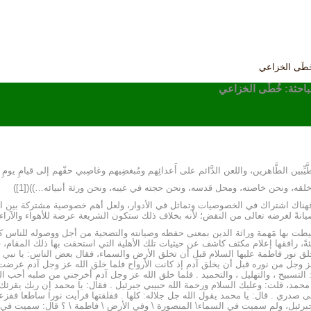
ُطَى الخزاعي
احثة: خُطَى الخزاعي
الطَّيِّبين الطَّاهرين، واللعن الدَّائم على أَعدائِهم ومُبغضِيهم وغاصِبي حقّهم إلى قيامِ يومِ ا
قه، ونحن خاصته، ومحل قدسه، ونحن حجته في غيبه، ونحن ورثة أنبيائه…))([1])
سه، فهناك اشتراك في الخصوصيات وتماثل في الأدوار، ولعل أهم خصوصية مشتركة بين الم
انةً لغرضه تعالى من النقض؛ لأنه بخلاف ذلك ستكون الشريعة عرضة للأهواء والآراء، 
يطت بها مَهمة وراثة الدين بمعنى حفظه وصيانته والتضحية من أجل ووصوله للناس كما 
شئةً، رافقها إعلام مكثف كاشف عن حيثيات تلك الأهلية التي استحقت بها ذلك المقام،
(خُلق نور فاطمة عليها السلام قبل أن تخلق الأرض والسماء، فقال بعض الناس: يا نبي
 عز وجل من نوره قبل أن يخلق آدم إذ كانت الأرواح فلما خلق الله عز وجل آدم عرضت
 التسبيح ، والتهليل ، والتحميد . فلما خلق الله عز وجل آدم أخرجني من صلبه أحب ا
 محمد، قلت: وعليك السلام ورحمة الله حبيبي جبرئيل . فقال: يا محمد إن ربك يقرئك ا
ى صدري . قال: يا محمد يقول الله جل جلاله: كلها . ففلقتها فرأيت نورا ساطعا ففزع
رئيل، ولم سميت في السماء\ المنصورة \ وفي الأرض \ فاطمة \ ؟ قال: سميت في ال