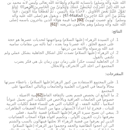
الله عليه وآله وسلم) بانتسابه للاسلام ولطاعة الله تعالى وليس لانه محمد بن
عبد الله (لَئِنْ أَشْرَكْتَ لَيَحْبَطَنَّ عَمَلُكَ وَلَتَكُونَنَّ مِنَ الْخَاسِرِينَ)
الزمر
65 (وَلَوْ
تَقَوَّلَ عَلَيْنَا بَعْضَ الأَقَاوِيلِ ، لأَخَذْنَا مِنْهُ بِالْيَمِينِ ، ثُمَّ لَقَطَعْنَا مِنْهُ الْوَتِينَ ، فَمَا
مِنْكُمْ مِنْ أَحَدٍ عَنْهُ حَاجِزِينَ)
الحاقة
44-47)
،
ويقول هو (صلى الله عليه وآله
وسلم): “ولو عصيت لهويتُ”
[60]
فما قيمة هؤلاء الذين يتاجرون باسمه (صلى
الله عليه وآله وسلم) وهم يخالفون شريعته ؟
[61]
النتائج:
ان السيدة الزهراء (عليها السلام) ومواجهتها لتحديات عصرها هو حجة
على جميع الخلق ، الة عصرنا وما بعده ، لما نالته من مقامات ساميه
عند الله ورسوله والائمة من ذريتها .
ان الزهراء (عليها السلام) تصدت لكل اشكال الجاهلية بشكل عملي ولم
تكتفي بالقول.
ان الجاهلية ليست حكراً على زمان دون زمان بل هي فكر يضرب
المجتمع انى اخلد الى الانحراف والانحلال.
المقترحات:
على المجتمع الاستفادة من كنوز الزهراء(عليها السلام) ، باعطاء سيرتها
مجالاً واسعاً في الحوزات العلمية والجامعات وبالتالي انعكاسها على
المجتمع .
ما المانع ان يخصص قسم يعنى بالثقافة الفاط
[62]
مية الاصيلة ،
خصوصاً في الجامعات العراقية وبالأخص في الكليات التي تحمل عنواناً
اسلامياً ، ككلية الفقه ، او الكليات التي هي للنساء فقط ككليات التربية
للبنات ، فتخرج لنا اعداداً لايُستهان منها من النساء العفيفات الطاهرات.
ينبغي ان تصبح سيرة الزهراء(عليها السلام) قضية عالمية ، فعلى
معرفتها دارت القرون الأولى ، وتكميم افواه هؤلاء أصحاب الفضائيات
الذين لم يعرفوا من قضية الزهراء الا نحلتها فينهالون بالسب والشتم
الى ان أججوا الطائفية والحقد وحجموا دور الزهراء (عليها السلام)
فلماذا لايكون طرح قضيتها على الأجيال التي لم تعاصرها وفق النظام