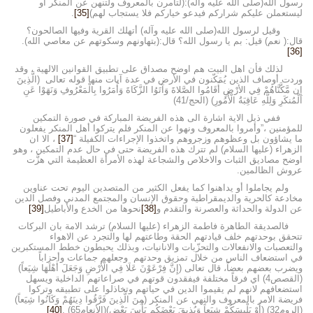
رسول الله(صلى الله عليه وآله):(لتأمرن بالمعروف ولتنهن عن المنكر أو
ليستعملن عليكم شراركم فيدعو خياركم فلا يستجاب لهم)
[35]
.
وقيل لرسول الله(صلى الله عليه وآله) أتهلك القرية وفيها الصالحون؟
قال:( نعم) قيل: بم يا رسول الله؟ قال:(بتهاونهم وسكوتهم عن معاصي الله).
[36]
لذلك فأن اهل البيت هم اوضح مصداق على تطبيق القوانين الالهية ، وقد
وردت أوصاف الذين يُمَكّنون في الأرض في عدة آيات منها قوله تعالى (الَّذِينَ
إِن مَّكَّنَّاهُمْ فِي الأرْضِ أَقَامُوا الصَّلاةَ وَآتَوُا الزَّكَاةَ وَأَمَرُوا بِالْمَعْرُوفِ وَنَهَوْا عَنِ
الْمُنكَرِ وَلِلَّهِ عَاقِبَةُ الْأُمُورِ) (الحج/41)
ففي ذيل الاية اشارة الى هذه الفريضة المباركة في صورة التمكين
للمؤمنين ،”وأمروا بالمعروف ونهوا عن المنكر فلم يتركوا أهل المنكر يفعلون
ما يشاؤون بل وعظوهم وزجروهم واتخذوا الإجراءات الكفيلة “
[37]
، الا ان
الزهراء (عليها السلام) لم تترك هذه الفريضة حتى في حال عدم التمكين ، وهو
اوضح مصاديق الثبات والاخلاص والشجاعة لهذه الأمرأة العظيمة التي هزَّت
عروش الظالمين.
ولم يجاملوا أو يداهنوا كما يفعل الكثير من المتصدين اليوم تحت عناوين
مخادعة كالحرية والديمقراطية وحقوق الإنسان والمجتمع المدني وفصل الدين
عن الدولة والحداثة والعصرنة والتقدم و
[38]
نحوها من الخدع والأباطيل
[39]
فالصديقة الطاهرة فاطمة الزهراء (عليها السلام) ترشد الامة بان البركات
تتحقق بوحدتهم خلف قيادتهم الحقة وطاعتهم لها والتجرد عن الاهواء
والتعصبات والانفعالات والتحزّبات والانانيات، وبذلك يحبطون خطط المستكبرين
في استضعاف الناس من خلال تمزيق وحدتهم وجعلهم جماعات وأحزاباً
ويضرب بعضهم بعضاً، قال تعالى (إِنَّ فِرْعَوْنَ عَلَا فِي الْأَرْضِ وَجَعَلَ أَهْلَهَا شِيَعاً)
(القصص4) اي فرقاً مختلفة فيفقدون قوتهم في صراعاتهم الداخلية ويسهل
استضعافهم لانهم لم يقيموا الدين في حياتهم وتخاذلوا على تطبيقه وتركوا
فريضة الامر بالمعروف والنهي عن المنكر (مِنَ الَّذِينَ فَرَّقُوا دِينَهُمْ وَكَانُوا شِيَعاً)
(الروم32) (أَوْ يَلْبِسَكُمْ شِيَعاً وَيُذِيقَ بَعْضَكُم بَأْسَ بَعْضٍ)(الأنعام65) .
[40]