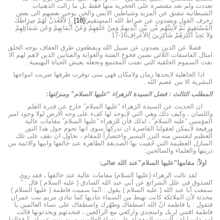
تعددت ولم تعد مقتصرة على الحجرية منها فقط بل ما زالت الذهنيات
الشيطانية تتفتق عن المزيد وشياطين الانس والجن يوحي بعضهم الى بعض
زخرف القول ويصدون عن صراط الله المستقيم)
[18]
{ لأَقْعُدَنَّ لَهُمْ صِرَاطَكَ
الْمُسْتَقِيمَ ثُمَّ لآتِيَنَّهُم مِّن بَيْنِ أَيْدِيهِمْ وَمِنْ خَلْفِهِمْ وَعَنْ أَيْمَانِهِمْ وَعَن شَمَآئِلِهِمْ
وَلاَ تَجِدُ أَكْثَرَهُمْ شَاكِرِينَ }الأعراف16-17 .
فضلا عن الذين يصدون عن سبيل الله ويقطعون طرق العفاف بوجه الخلق
امثال الفاسقات اللائي نصبن فخوخ الفتنة والغواية والفنانين الذين لاهم لهم الا
نفث السموم الخلقية التي تفتت المجتمع وتجعله يعيش الحياة البهيمية .
اذا الجاهلية لايحدها زمان ولامكان فهي متى توفرت ظرفها ضربت امواجها
البشرية الا من عصم الله .
المطلب الثالث : فضل السيدة الزهراء “عليها السلام” ومنزلتها:
ان الحديث عن السيدة الزهراء “عليها السلام” خارج عن قدرة القلم
واللسان ، وكيف ذلك وهي التي لايوجد لها كفء على وجه الارض لولا وجود امير
المؤمنين “عليه السلام” ، لذلك فأن للزهراء “عليها السلام” مقامات عالية
ورفيعة لايمكن لعقولنا القاصرة ان تدركها سوى انها تحوم حول هذا النور
العظيم لتقتبس منه النزر اليسير واختصاراً للمقام ، نحاول ان نقف على تلك
المنازل العظيمة التي حُفيت بها الصديقة الطاهرة عند خالقها وابيها والائمة من
ذريتها والعلماء والصالحين:
اولاً:
مقامها”عليها السلام”عند الله تعالى:
لقد نالت الزهراء (عليها السلام) مقامات عالية عند خالقها ، فقد روى
الصدوق في علل الشرائع عن أبي عبد الله الصادق ( عليه السلام ) قال : ”
سمعت أبا عبد الله ( عليه السلام ) يقول : انّما سميت فاطمة ( عليها السلام )
محدثة لأن الملائكة كانت تهبط من السماء تناديها كما تنادي مريم بنت عمران
فتقول : يا فاطمة انّ الله اصطفاك وطهّرك واصطفاك على نساء العالمين يا
فاطمة اقنتي لربك واسجدي واركعي مع الراكعين ، فتحدثهم ويحدثونها قالت
لهم ذات ليلة : أليست المفضلة على نساء العالمين مريم بنت عمران ؟ فقالوا