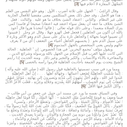
المَجْهَلُ المفازة لا أعلام فيها”
[3]
.
وقال الراغِبُ : ” الجهل على ثلاثة أضرب ، الأول : وهو خلو النفس من العلم
، هذا هو الأصل ، وقد جعل ذلك بعض المتكلمين معنى مقتضيا للأفعال الجارية
على غير النظام . والثاني : اعتقاد الشئ بخلاف ما هو عليه . والثالث : فعل
الشئ بخلاف ما حقه أن يفعل سواء اعتقد فيه اعتقادا صحيحا أو فاسدا كمن
يترك الصلاة متعمدا ، وعلى ذلك قوله تعالى : ( قالوا أتتخذنا هزوا قال أعوذ
بالله أن أكون من الجاهلين ) فجعل فعل الهزو جهلا ، وقال عز وجل ( فتبينوا
أن تصيبوا قوما بجهالة ) والجاهل تارة يذكر على سبيل الذم وهو الأكثر وتارة لا
على سبيل الذم نحو : ( يحسبهم الجاهل أغنياء من التعفف ) أي من لا يعرف
حالهم وليس يعنى المتخصص بالجهل المذموم”
[4]
.
ويقول مؤلف “مجمع البحرين” في هذا الخصوص: إن ” الجاهلية : الحالة
التي كانت عليها العرب قبل الإسلام من الجهل بالله ورسوله وشرائع الدين ،
والمفاخرة بالآباء والأنساب ، والكبر والتجبر وغير ذلك . ومنه الحديث إذا رأيتم
الشيخ يتحدث يوم الجمعة بأحاديث الجاهلية فارموا رأسه بالحصى”
[5]
.
ومما ورد في سبب تسميتها بالجاهلية قول رسول الله ( صلى الله عليه وآله )
: إنَّما سُمِّيَتِ الجاهِلِيَّةُ لِضَعفِ أعمالِها ، وجَهالَةِ أهلِها . . . ، إنَّ أهلَ الجاهِلِيَّةِ
عَبَدوا غَيرَ اللهِ ، ولَهُم أجَلٌ يَنتَهونَ إلى مُدَّتِهِ ويَصيرونَ إلى نِهايَتِهِ ، مُؤَخَّرٌ عَنهُمُ
العِقابُ إلى يَومِ الحِسابِ ، أمهَلَهُمُ اللهُ بِقُدرَتِهِ وجَلالِهِ وعِزَّتِهِ ، فَغَلَبَ الأَعَزُّ الأَذَلَّ
، وأكَلَ الكَبيرُ فيهَا الأَقَلَّ “
[6]
.
وفي السياق نفسه ما ورد عن مسند ابن حنبل عن جعفر بن أبي طالب –
فيما وَصَفَ بِهِ قَومَهُ لِلنَّجاشِيِّ مَلِكِ الحَبَشَةِ – : أيُّهَا المَلِكُ ، كُنّا قَومًا أهلَ جاهِلِيَّة
؛ نَعبُدُ الأَصنامَ ، ونَأكُلُ المَيتَةَ ، ونَأتِي الفَواحِشَ ، ونَقطَعُ الأَرحامَ ، ونُسيءُ
الجِوارَ ، يَأكُلُ القَوِيُّ مِنَّا الضَّعيفَ ، فَكُنّا عَلى ذلِكَ حَتّى بَعَثَ اللهُ إلَينا رَسولاً مِنّا ،
نَعرِفُ نَسَبَهُ وصِدقَهُ ، وأمانَتَهُ وعَفافَهُ ، فَدَعانا إلَى اللهِ لِنُوَحِّدَهُ ونَعبُدَهُ ونَخلَعَ ما
كُنّا نَعبُدُ نَحنُ وآباؤُنا مِن دونِهِ مِنَ الحِجارَةِ وَالأَوثانِ ، وأمَرَنا بِصِدقِ الحَديثِ ،
وأداءِ الأَمانَةِ ، وصِلَةِ الرَّحِمِ ، وحُسنِ الجِوارِ ، وَالكَفِّ عَنِ المَحارِمِ وَالدِّماءِ ،
ونَهانا عَنِ الفَواحِشِ ، وقَولِ الزّورِ ، وأكلِ مالِ اليَتيمِ ، وقَذفِ المُحصِنَةِ ، وأمَرَنا