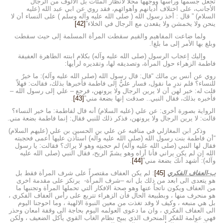
تجعل جسمها ورأسها ووجهها محلاًّ لأنظار المئات بل الألوف من الرجال
الأجانب، على اختلاف أديانهم وأهوائهم، فقد روي عن ابي عبد الله (عليه
السلام) ” قال : أخذ رسول الله ( صلى الله عليه وآله وسلم ) على النساء أن لا
ينحن ولا يخمشن ولا يقعدن مع الرجال في الخلاء”
[42]
ولما ضاعت المفاهيم والقيم سقطت المرأة المسلمة إلى حيث سقطت
وبلغ بها الأمر إلى ما بلغ!.
وإليك إعجاب الرسول (صلى الله عليه وآله) بكلام ابنته الطاهرة العفيفة
فاطمة الزهراء حول المرأة، وتصديقه لها، وتقديره لرأيها:
روي عن أنس بن مالك “قال: قال رسول الله (صلى الله عليه وآله): ما خيرٌ
للنساء؟ فلم ندرِ ما نقول، فسار عليُّ إلى فاطمة فأخبرها بذلك، فقالت: فهلاّ
قلت له: خير لهن أن لا يرين الرجال ولا يرونهن، فرجع – علي إلى رسول الله –
فأخبره بذلك، فقال النبي.. صدقت إنها بضعة مني”
[43]
.
الرواية بصورة أخرى: عن علي (عليه السلام) أنه قال لفاطمة: ما خير النساء؟
قالت: لا يرين الرجال ولا يرونهن، فذكر ذلك للنبي فقال: إنما فاطمة بضعة مني.
وذكر ابن المغازلي في مناقبه عن علي بن الحسين بن علي (عليهم السلام)
“أن فاطمة بنت رسول الله (صلى الله عليه وآله) استأذن عليها أعمى فحجبته
فقال لها النبي (صلى الله عليه وآله) لم حجبتِه وهو لا يراك؟ فقالت: يا رسول
الله إن لم يكن يراني فأنا أراه وهو يشمّ الريح، فقال النبي (صلى الله عليه
وآله): أشهد أنكَ بضعة مني”
[44]
.
ب-العفاف الفكري
[45]
: لم يكن العفاف مقتصراً على شرف المرأة فقط بل
هو يتعدى الى ابعد من ذلك بل انه –شرف المرأة- يرتكز على مقدمة اخرى
من العفاف ويكون ناتجاً عنها وهو صحة الافكار التي تحملها المرأة وتجنبها ما
هو منحرف منها ، وبطبيعة الحال فأن الزهراء تتربع على رأس العفاف الفكري ،
بل هي منبعه ، وكيف لا وقد تغذت من معين النبوة الالهية ، وما احوجنا اليوم
الى العفاف الفكري ، وان ما دعوى العولمه اليوم بحاجة الى وقفة امعان وحذر
فهي عولمة للفكر المنحرف الذي يبيح نظام الغاب القوي يأكل الضعيف ، ولكن