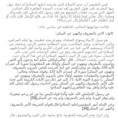
فمن الطبيعي ان حجم الاصلاح الذي مارسته (عليها السلام) له ابعاد تنهل
منها البشرية على طول الطريق لقد تصدت السيدة الطاهرة لكل اساليب
الجهل التي ضربت اطناب المجتمع بعد فقد رسول الله (صلى الله عليه واله
وسلم) ، قال تعالى {وَمَا مُحَمَّدٌ إِلاَّ رَسُولٌ قَدْ خَلَتْ مِن قَبْلِهِ الرُّسُلُ أَفَإِن مَّاتَ أَوْ
قُتِلَ انقَلَبْتُمْ عَلَى أَعْقَابِكُمْ }آل عمران144.
فكانت مواجهتها لاساليب الجاهلية في ميادين عدّة :
الاول: الامر بالمعروف والنهي عن المنكر:
هو سبيل الأنبياء ومنهاج الصلحاء، وهو فريضة عظيمة، بها تقام الفرائض،
وتأمن المذاهب، وتحل المكاسب، وترد المظالم، وتعمر الأرض، وينتصف من
الأعداء، ويستقيم الأمر، كما عبر عنه القران الكريم وأئمة أهل البيت(عليهم
السلام) في أحاديثهم الشريفة، وهو من أعظم الواجبات التي تجب على
الإنسان، سواء في زمن ال البيت (عليهم السلام) ام في هذا الزمان حيث
عمت الفتن وفشت الضلالة ،
قال
تعالى:(ولتكن منكم أمة يدعون إلى الخير
ويأمرون بالمعروف وينهون عن المنكر وأولئك هم المفلحون) سورة آل عمران
الآية 104، وقوله عز وجل:(كنتم خير أمة أخرجت للناس تأمرون بالمعروف
وتنهون عن المنكر) سورة آل عمران الآية 110، وقوله سبحانه وتعالى:
(المؤمنون والمؤمنات بعضهم أولياء بعض يأمرون بالمعروف وينهون عن
المنكر…) سورة التوبة الآية: 71، إلى غير ذلك من الآيات الكريمة التي تحث
على الأمر بالمعروف والنهي عن المنكر. ومن أحاديث رسول الله (صلى الله
عليه وآله) وأهل بيته الطاهرين(عليهم السلام):
عن رسول الله(صلى الله عليه وآله) قوله:(ليس منا من لم يرحم صغيرنا،
ولم يوقر كبيرنا، ولم يأمر بالمعروف ولم ينه عن المنكر)
[33]
وعن الإمام أمير المؤمنين(عليه السلام) قال:(قوام الشريعة الأمر بالمعروف
والنهي عن المنكر)
[34]
.
وان لترك هذه الفريضة العظيمة نتائج سلبية على الفرد والمجتمع ، قال