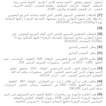
تحقيق : تحقيق وتعليق : السيد محمد كلانتر / تقديم : الشيخ محمد رضا
المظفر , الطبعة : الرابعة ، المطبعة : مطبعة النعمان – النجف الأشرف ,
الناشر : دار النعمان للطباعة والنشر: 2/180.
[37]
الخطاب الفاطمي السنوي العاشر الذي القاه سماحة المرجع اليعقوبي
دام ظله على جموع المعزّين بذكرى استشهاد الصديقة الزهراء (عليها السلام)
يوم 3/ج2/1436 المصادف 24/3/2015
[38]
[39]
الخطاب الفاطمي السنوي العاشر الذي القاه المرجع اليعقوبي على
جموع المعزّين بذكرى استشهاد الصديقة الزهراء (عليها السلام) يوم 3/
ج2/1436 المصادف 24/3/2015
[40]
ينظر: المصدر السابق.
[41]
ينظر: المصدر السابق.
[42]
مكارم الأخلاق ، الشيخ الطبرسي ، الوفاة : 548 ، الطبعة : السادسة ، سنة
الطبع : 1392 – 1972 م ، الناشر : منشورات الشريف الرضي :233.
[43]
شرح إحقاق الحق ، السيد المرعشي ، الوفاة : 1411 , تحقيق : تعليق :
السيد شهاب الدين المرعشي النجفي ، الناشر : منشورات مكتبة آية الله
العظمى المرعشي النجفي – قم – ايران :10/224.
[44]
مناقب علي بن أبي طالب ( ع ) ، ابن المغازلي ، الوفاة : 483 , الطبعة :
الأولى , سنة الطبع : 1426 – 1384 ش , المطبعة : سبحان , الناشر : انتشارات
سبط النبي (ص) :289-290.
[45]
هذه الفكرة مأخوذة من محاضرات القاها الشيخ حاتم الحسناوي في ذكرى
استشهاد الزهراء 13جماد الاولى 1438, بعنوان العفاف الفكري والعفاف
السياسي السيدة الزهراء (عليها السلام) أنموذجاً ، (+مدونتي الخاصة)