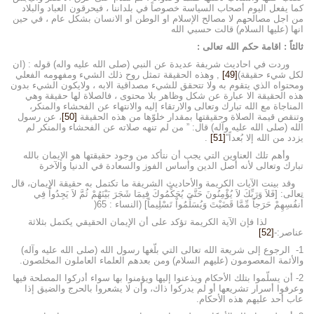
كما يفعل اليوم أصحاب السياسة خصوصاً في بلداننا ، فيحرقون العباد والبلاد
من اجل مصالحهم لا مصالح الإسلام او الوطن او الانسان بشكل عام ، في حين
انها (عليها السلام) قالت حسبي الله
ثالثاً : اقامة حكم الله تعالى :
وردت في احاديث شريفة عديدة عن النبي (صلى الله عليه واله) قوله : (ان
لكل شيء حقيقة)
[49]
, وهذه الحقيقة تمثل روح ذلك الشيء ومفهومه الفعلي
ومحتواه الذي يتقوم به ولا تتحقق للشيء مصداقية الابه ، ولايكون الشيء بدون
هذه الحقيقة الا عبارة عن شكل وظاهر بلا محتوى ، فالصلاة لها حقيقة وهي
المناجاة مع الله تبارك وتعالى والارتقاء إليه والانتهاء عن الفحشاء والمنكر،
وتنقص قيمة الصلاة وحقيقتها بمقدار خلوّها من هذه الحقيقة
[50]
، عن رسول
الله (صلى الله عليه وآله) قال: ” من لم تنهه صلاته عن الفحشاء والمنكر لم
يزدد من الله إلا بُعداً”
[51]
.
وأهم تلك العناوين التي يجب أن نتأكد من وجود حقيقتها هو الإيمان بالله
تبارك وتعالى لأنه أصل الدين وأساس الفوز والسعادة في الدنيا والآخرة
وقد بينت الآيات الكريمة والأحاديث الشريفة ما تكتمل به حقيقة الإيمان، قال
تعالى: [فَلاَ وَرَبِّكَ لاَ يُؤْمِنُونَ حَتَّىَ يُحَكِّمُوكَ فِيمَا شَجَرَ بَيْنَهُمْ ثُمَّ لاَ يَجِدُواْ فِي
أَنفُسِهِمْ حَرَجاً مِّمَّا قَضَيْتَ وَيُسَلِّمُواْ تَسْلِيماً] (النساء : 65(
لذا فإن الآية الكريمة تؤكد على أن الإيمان الحقيقي يكتمل بثلاثة
عناصر:-
[52]
1- الرجوع إلى شريعة الله تعالى التي بلّغها رسول الله (صلى الله عليه وآله)
والأئمة المعصومون (عليهم السلام) ومن بعدهم العلماء العاملون المخلصون.
2- أن يسلّموا بتلك الأحكام ويذعنوا إليها ويؤمنوا بها سواء أدركوا المصلحة فيها
وعرفوا أسرار تشريعها أو لم يدركوا ذاك، وأن لا يشعروا بالحرج والضيق إذا
عاب أحد عليهم هذه الأحكام.