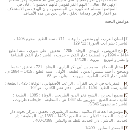
الإلهي قال تعالى ” اللهم اغفر لقومي فأنهم لايعلمون” ، فأن في
المجتمع المسلم فئة كبيرة من المنصفين ، وان الهدف من الاستخلاف
هو اعمار الأرض وهداية الخلق ، فأين نحن من هذه الأهداف.
هوامش البحث
[1] لسان العرب ، ابن منظور ، الوفاة : 711 ، سنة الطبع : محرم 1405 ،
الناشر : نشر أدب الحوزة: 11/ 129
[2]
تاج العروس ، الزبيدي ، الوفاة : 1205 ، تحقيق : علي شيري ، سنة الطبع :
1414 – 1994م ، المطبعة : دار الفكر – بيروت ، الناشر : دار الفكر للطباعة
والنشر والتوزيع – بيروت ، 14/129.
[3]
مختار الصحاح ، محمد بن أبي بكر الرازي ، الوفاة : 721 ، تحقيق : ضبط
وتصحيح : أحمد شمس الدين ، الطبعة : الأولى , سنة الطبع : 1415 – 1994 م ,
الناشر : دار الكتب العلمية – بيروت – لبنان ، ص 68.
[4]
المفردات في غريب القرآن ، الراغب الأصفهاني ، الوفاة : 425 ، الطبعة :
الثانية ,سنة الطبع : 1404 ، الناشر : دفتر نشر الكتاب ، ص102.
[5]
مجمع البحرين ، الشيخ فخر الدين الطريحي ، الوفاة : 1085 ، الطبعة :
الثانية ، سنة الطبع : شهريور ماه 1362 ش ، المطبعة : چاپخانهء طراوت ،
الناشر : مرتضوي: 5/346.
[6]
موسوعة العقائد الإسلامية ، محمد الريشهري ، تحقيق : مركز بحوث دار
الحديث ، الطبعة : الأولى ، سنة الطبع : 1425 – 1383ش ، المطبعة : دار
الحديث ، الناشر : دار الحديث للطباعة والنشر : 1/399-400 .
[7]
المصدر السابق : 1/400.