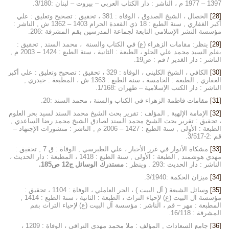
1397 – 1977 م ، الناشر : دار الكتاب العربي – بيروت – لبنان :3/180.
[28]
الخصال ، الشيخ الصدوق ، الوفاة : 381 ، تحقيق : تصحيح وتعليق : علي
أكبر الغفاري , سنة الطبع : 18 ذي القعدة الحرام 1403 – 1362 ش , الناشر :
مؤسسة النشر الإسلامي التابعة لجماعة المدرسين بقم المشرفة :206.
[29]
ينظر: مقامات الزهراء (ع) في الكتاب والسنة ، محمد السند , تحقيق :
بقلم السيد محمد علي الحلو ، الطبعة : الثانية ، سنة الطبع : 1424 – 2003 م ,
الناشر : دار الغدير / قم : ص19.
[30]
الكافي ، الشيخ الكليني ، الوفاة : 329 ، تحقيق : تصحيح وتعليق : علي أكبر
الغفاري , الطبعة : الخامسة ، سنة الطبع : 1363 ش ، المطبعة : حيدري ,
الناشر : دار الكتب الإسلامية – طهران :1/168.
[31]
مقامات فاطمة الزهراء في الكتاب والسنة ، محمد السند :20.
[32]
الإمامة الإلهية , المؤلف : تقرير بحث الشيخ محمد السند لسيد بحر العلوم
، تحقيق : تقرير بحث الشيخ محمد السند لصادق الشيخ محمد رضا الساعدي ,
الطبعة : الأولى , سنة الطبع : 1427 – 2006 م , الناشر : منشورات الإجتهاد –
قم :2-3/517.
[33]
مشكاة الأنوار في غرر الأخبار ، علي الطبرسي , الوفاة : ق 7 , تحقيق :
مهدي هوشمند , الطبعة : الأولى , سنة الطبع : 1418 ، المطبعة : دار الحديث ،
الناشر : دار الحديث :293 . وينظر :
مستدرك الوسائل ج12 ص185.
[34]
ميزان الحكمة :3/1940.
[35]
وسائل الشيعة ( آل البيت ) ، الحر العاملي ، الوفاة : 1104 ، تحقيق :
مؤسسة آل البيت (ع) لإحياء التراث ، الطبعة : الثانية ، سنة الطبع : 1414 ,
المطبعة : مهر – قم ، الناشر : مؤسسة آل البيت (ع) لإحياء التراث بقم
المشرفة : 16/118.
[36]
جامع السعادات , المؤلف : ملا محمد مهدي النراقي ، الوفاة : 1209 ،