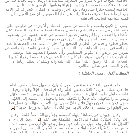
الجاهلية يفتح لنا ابواباً كثيرةً من المعرفة بملابسات الزمان ، وما يحدث فيه من
انحرافات فكرية وعقدية ، فأن دور الزهراء وقيامها التاريخي يثبت لنا ان
الجاهلية ليست حكراً على زمان دون اخر ، ويثبت ان امكان الانحراف في الامة
وارد ايضاً عندما تنحرف دفة القيادة عن اهلها الحقيقيين ان صح التعبير ، ان
قضية مواجهة اساليب الجاهلية
يجب أن تكون واضحة وحاسمة في ضمير المسلم وألا يتردد في تطبيقها على
واقع الناس في زمانه والتسليم بمقتضى هذه الحقيقة ونتيجة هذا التطبيق على
الأعداء والأصدقاء! وما لم يحسم ضمير المسلم في هذه القضية، فلن يستقيم
له ميزان ولن يتضح له منهج، ولن يفرق في ضميره بين الحق والباطل ولن
يخطو خطوة واحدة في الطريق الصحيح وإذا جاز أن تبقى هذه القضية غامضة
أو مائعة في نفوس الجماهير من الناس فما يجوز أن تبقى غامضة ولا مائعة في
نفوس من يريدون أن يكونوا المسلمين وأن يحققوا لأنفسهم هذا الوصف
العظيم ، فماذا يكون الموقف لو كان ذلك الشخص هو فاطمة الزهراء “عليها
السلام” التي قال رسول الله ” صلى الله عليه واله وسلم” ، لذلك ارتأينا ان
يكون البحث على شكل مطالب:
المطلب الاول : معنى الجاهلية :
الجاهلية في اللغة : مأخوذة من الفعل (جهل)، والجهل معناه: خلاف العلم ،
جاء في لسان العرب “الجَهْل نقيض العِلْم وقد جَهِله فلان جَهْلاً وجَهَالة وجهِلَ
عليه وتَجَاهل أَظهر الجَهْل عن سيبويه الجوهري تَجَاهَل أَرَى من نفسه الجَهْل
وليس به واسْتَجْهَله عَدَّه جاهِلاً واسْتَخَفَّه أَيضاً والتجهيل أَن تنسبه إِلى الجَهْل
وجَهِل فلان حَقَّ فلان وجَهِلَ فلان عَلَيَّ وجَهِل بهذا الأَمر والجَهَالة أَن تفعل فعلاً
بغير العِلْم ابن شميل إِن فلاناً لَجَاهِل من فلان أَي جاهِلٌ به ورجل جاهِلٌ”
[1]
.
وقال الزبيدي في معناها ” جَهِلَه كسَمِعَه جَهْلاً وجَهالَةً : ضِدُّ عَلِمَهُ . وقال
الحَرالِيّ : الجَهْلُ : التَّقدُّمُ في الأُمور المُنْبَهِمَةِ بِغَير عِلْمٍ “
[2]
. وذكر الرازي ان
“الجَهْلُ ضد العلم وقد جَهِلَ من باب فهِم وسلِم و تَجَاهَل أرى من نفسه ذلك
وليس به و اسْتَجْهَلَهُ عدّه جاهلا واستخفه أيضا و التَّجْهِيلُ النسبة إلى الجهل و
المَجْهَلةُ بوزن المرحلة الأمر الذي يحمل على الجهل ومنه قولهم الولد مجهلة و