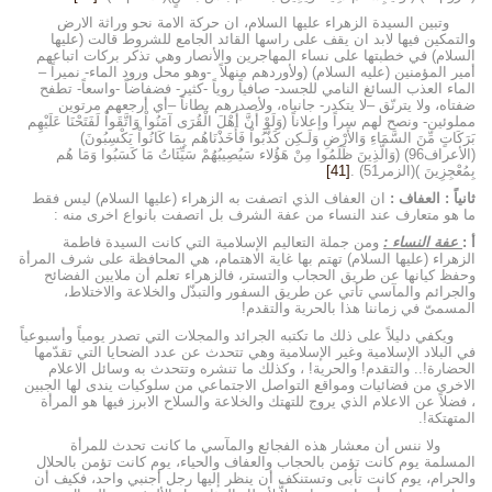
وتبين السيدة الزهراء عليها السلام، ان حركة الامة نحو وراثة الارض
والتمكين فيها لابد ان يقف على راسها القائد الجامع للشروط قالت (عليها
السلام) في خطبتها على نساء المهاجرين والأنصار وهي تذكر بركات اتباعهم
أمير المؤمنين (عليه السلام) (ولأوردهم منهلاً -وهو محل ورود الماء- نميراً –
الماء العذب السائغ النامي للجسد- صافياً روياً -كثير- فضفاضاً -واسعاً- تطفح
ضفتاه، ولا يترنّق –لا يتكدر- جانباه، ولأصدرهم بطاناً –أي أرجعهم مرتوين
مملوئين- ونصح لهم سراً وإعلاناً (وَلَوْ أَنَّ أَهْلَ الْقُرَى آمَنُواْ وَاتَّقَواْ لَفَتَحْنَا عَلَيْهِم
بَرَكَاتٍ مِّنَ السَّمَاءِ وَالأَرْضِ وَلَـكِن كَذَّبُواْ فَأَخَذْنَاهُم بِمَا كَانُواْ يَكْسِبُونَ)
(الأعراف96) (وَالَّذِينَ ظَلَمُوا مِنْ هَؤُلاء سَيُصِيبُهُمْ سَيِّئَاتُ مَا كَسَبُوا وَمَا هُم
بِمُعْجِزِينَ )(الزمر51) .
[41]
ثانياً : العفاف :
ان العفاف الذي اتصفت به الزهراء (عليها السلام) ليس فقط
ما هو متعارف عند النساء من عفة الشرف بل اتصفت بانواع اخرى منه :
أ :
عفة النساء :
ومن جملة التعاليم الإسلامية التي كانت السيدة فاطمة
الزهراء (عليها السلام) تهتم بها غاية الاهتمام، هي المحافظة على شرف المرأة
وحفظ كيانها عن طريق الحجاب والتستر، فالزهراء تعلم أن ملايين الفضائح
والجرائم والمآسي تأتي عن طريق السفور والتبذّل والخلاعة والاختلاط،
المسمىّ في زماننا هذا بالحرية والتقدم!
ويكفي دليلاً على ذلك ما تكتبه الجرائد والمجلات التي تصدر يومياً وأسبوعياً
في البلاد الإسلامية وغير الإسلامية وهي تتحدث عن عدد الضحايا التي تقدّمها
الحضارة!.. والتقدم! والحرية! ، وكذلك ما تنشره وتتحدث به وسائل الاعلام
الاخرى من فضائيات ومواقع التواصل الاجتماعي من سلوكيات يندى لها الجبين
، فضلاً عن الاعلام الذي يروج للتهتك والخلاعة والسلاح الابرز فيها هو المرأة
المتهتكة!.
ولا ننس أن معشار هذه الفجائع والمآسي ما كانت تحدث للمرأة
المسلمة يوم كانت تؤمن بالحجاب والعفاف والحياء، يوم كانت تؤمن بالحلال
والحرام، يوم كانت تأبى وتستنكف أن ينظر إليها رجل أجنبي واحد، فكيف أن