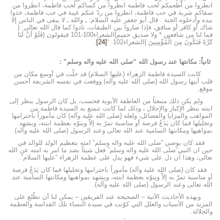
انظروا من أطعمكم لحب فاطمة انظروا من كساكم لحب فاطمة، انظروا من
سقاكم شربة في حب فاطمة، انظروا من ردّ عنكم غيبة في حب فاطمة، خذوا
بيده وأدخلوه الجنة . قال أبو جعفر عليه السلام: ـ والله ـ لا يبقى في الناس إلا
شاك أو كافر أو منافق، فإذا صاروا بين الطبقات، نادوا كما قال الله تعالى: {
فما لنا من شافعين * ولا صديق حميم}الشعراء100-101 فيقولون {فَلَوْ أَنَّ لَنَا
كَرَّةً فَنَكُونَ مِنَ الْمُؤْمِنِينَ }الشعراء102. “
[24]
.
ثانياً: مكانتها عند رسول الله “صلى الله عليه واله وسلم” :
كانت السيدة فاطمة الزهراء (عليها السلام) قد حلّت في أوسع مكان من
قلب أبيها رسول الله (صلى الله عليه وآله) ووقعت في نفسه الشريفة أحسن
موقع.
ولم يكن ذلك منبعثاً من العاطفة الأبوية فحسب، بل كان الرسول ينظر إلى
ابنته بنظر الإكبار والإجلال ، وذلك لما كانت تتمتع به السيدة فاطمة من
المواهب والمزايا والفضائل، ولعله (صلى الله عليه وآله) كان مأموراً باحترامها
وتجليلها فما كان يَدَعُ فرصة أو مناسبة تمرّ به إلاّ وينوّه بعظمة ابنته، ويشهد
بمواهبها ومكانتها السامية عند الله تعالى وعند الرسول (صلى الله عليه وآله).
فقد كان يوصي “صلى الله عليه واله وسلم” امته بتعظيم الولد للوالد في
حين ان النبي”صلى الله عليه واله وسلم” فعل شيئاً بضد ما امر به امته عن الله
تعالى، وهذا ان دل على شيء فهو يدل على عظمة الزهراء “عليها السلام”.
فقد كان (صلى الله عليه وآله) مأموراً باحترامها وتجليلها فما كان يَدَعُ فرصة
أو مناسبة تمرّ به إلاّ وينوّه بعظمة ابنته، ويشهد بمواهبها ومكانتها السامية عند
الله تعالى وعند الرسول (صلى الله عليه وآله).
وبهذه الأحاديث الآتية – الصحيحة عند الفريقين – يمكن لنا أن نطّلع على
المزيد من الأسباب والعلل التي كوّنت في سيدة النساء تلك القداسة والعظمة
والجلالة.