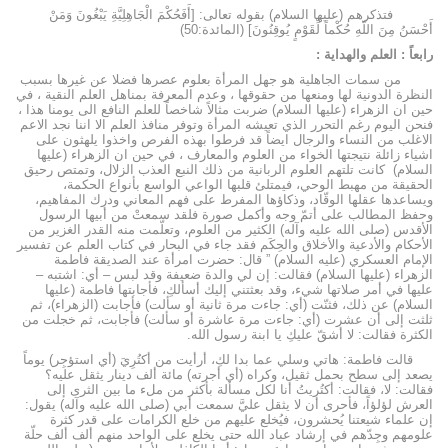
فتذكرهم (عليها السلام) بقوله تعالى: [أَفَحُكْمَ الْجَاهِلِيَّةِ يَبْغُونَ وَمَنْ
أَحْسَنُ مِنَ اللّهِ حُكْماً لِّقَوْمٍ يُوقِنُونَ] (المائدة:50)
رابعاً : العلم والهداية :
من سمات الجاهلية هو جهل المرأة بعلوم عصرها فضلا عن غيرها بسبب
النظرة الدونية لها ومنعها من حقوقها ، وعدم المعرفة بمناهل العلم النقية ، في
حين ان الزهراء (عليها السلام) ضربت مثالاً شاخصاً للعلم النافع الى يومنا هذا ،
فنحن اليوم رغم التحرر الذي تعيشه المرأة وتوفر منافذ العلم الا اننا نجد الاعم
الاغلب من النساء والرجال ايضاً قد فرطوا بهذه الفرص واخذوا يلهثون على
اشياء زائلة نتيجتها الخواء من العلوم والمعارف ، في حين ان الزهراء (عليها
السلام) كانت تلتهم العلوم الربانية من ذلك النبع العذب الزلال، وتمتص رحيق
الحقيقة من مهبط الوحي، فيمتلئ قلبها الواعي الواسع بأنواع الحكمة،
ويساعدها عقلها الوقّاد، وذكاؤها المفرط على فهم المعاني ودرك المفاهيم،
وحفظ المطالب على أتمّ وجه وأكمل صورة فلقد سمعتْ من أبيها الرسول
الأقدس (صلى الله عليه وآله) الكثير من العلوم، وتعلّمت منه القدر الغزير من
الأحكام والأدعية والأخلاق والحِكَم فقد جاء في البحار في كتاب العلم عن تفسير
الإمام العسكري (عليه السلام) ” قال: حضرت امرأة عند الصديقة فاطمة
الزهراء (عليها السلام) فقالت: إن لي والدة ضعيفة وقد لبس – أي: اشتبه –
عليها في أمر صلاتها شيء، وقد بعثتني إليك أسألكِ، فأجابتها فاطمة (عليها
السلام) عن ذلك، فثنّت (أي: جاءت مرة ثانية أو سألت) فأجابت (الزهراء)، ثم
ثلثت إلى أن عشرت (أي: جاءت مرة عاشرة أو سألت) فأجابت، ثم خجلت من
الكثرة فقالت: لا أشقّ عليكِ يا ابنة رسول الله.
قالت فاطمة: هاتي وسلي عما بدا لكِ، أرأيت من أكتُرِيَ (أي استؤجِر) يوماً
يصعد إلى سطح بحمل ثقيل، وكراه (أي أجرته) مائة ألف دينار يثقل عليه؟
فقالت: لا، فقالت: أكتُريتُ أنا لكل مسألة بأكثر من ملء ما بين الثرى إلى
العرش لؤلؤاً، فأحرى أن لا يثقل عليَّ سمعت أبي (صلى الله عليه وآله) يقول:
إن علماء شيعتنا يُحشرون، فيُخلع عليهم من خلع الكرامات على قدر كثرة
علومهم وجِدّهم في إرشاد عباد الله حتى يخلع على الواحد منهم ألف ألف حلّة