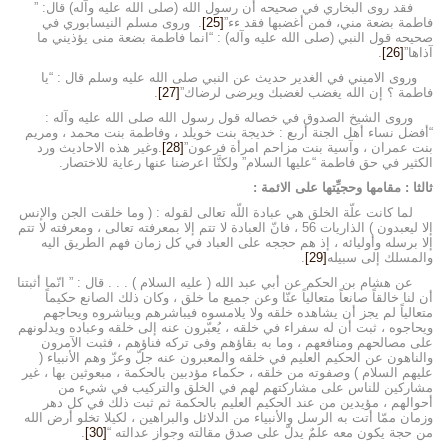
فقد روى البخاري في صحيحه أَن رسول الله (صلى الله عليه وآله) قال: ”
فاطمة بضعة مني، فمن أغضبها فقد ءء”
[25]
. وروى مسلم النيسابوري في
صحيحه قول النبي (صلى الله عليه وآله) : “انما فاطمة بضعة منى يؤذيني ما
آذاها”
[26]
.
وروى الاميني في الغدير حديث عن النبي صلى الله عليه وسلم قال : “يا
فاطمة ؟ إن الله يغضب لغضبك ويرضى لرضاك”
[27]
.
وروى الشيخ الصدوق في خصاله قول رسول الله صلى الله عليه وآله :
“أفضل نساء أهل الجنة أربع : خديجة بنت خويلد ، وفاطمة بنت محمد ، ومريم
بنت عمران ، وآسية بنت مزاحم امرأة فرعون”
[28]
.وغير هذه الاحاديث ورد
الكثير في حق فاطمة “عليها السلام” ولكنَّا اعرضنا عنها رعاية للاختصار.
ثالثا : مقامها وحجيِّتها على الائمة :
لما كانت علّة الخلق هي عبادة اللّه تعالى لقوله : ( وما خلقت الجن والإنس
إلا ليعبدون ) الذاريات 56 ، فانّ العبادة لا تتم إلا بمعرفته تعالى ، ومعرفته لا تتم
إلا برسله وأوليائه ، إذ هم حججه على العباد في كل زمان فهم الطريق اليه
والمسلك إلى سبيله
[29]
.
عن هشام بن الحكم عن أبي عبد الله ( عليه السلام ) . . . قال : ” انّما أثبتنا
أن لنا خالقاً صانعاً متعالياً عنّا وعن جميع ما خلق ، وكان ذلك الصانع حكيماً
متعالياً لم يجز أن يشاهده خلقه ولا يلامسوه فيباشرهم ويباشروه ويحاجهم
ويحاجوه ، ثبت أن له سفراء في خلقه ، يُعبّرون عنه إلى خلقه وعباده ويدلونهم
على مصالحهم ومنافعهم ، وما به بقاؤهم وفى تركه فناؤهم ، فثبت الآمرون
والناهون عن الحكيم العليم في خلقه والمعبرون عنه جلّ وعزّ وهم الأنبياء (
عليهم السلام ) وصفوته من خلقه ، حكماء مؤدبين بالحكمة ، مبعوثين بها ، غير
مشاركين للناس على مشاركتهم لهم في الخلق والتركيب في شيء من
أحوالهم ، مؤيدين من عند الحكيم العليم بالحكمة ثم ثبت ذلك في كل دهر
وزمان ممّا أتت به الرسل والأنبياء من الدلائل والبراهين ، لكيلا تخلو أرض الله
من حجة يكون معه علمٌ يدلّ على صدق مقالته وجواز عدالته “
[30]
.