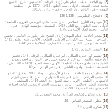
[8]
نهج البلاغة ، خطب الإمام علي ( ع ) ، الوفاة : 40 تحقيق : شرح : الشيخ
محمد عبده ، الطبعة : الأولى ، سنة الطبع : 1412 – 1370 ش ، المطبعة :
النهضة – قم ، الناشر : دار الذخائر – قم – ايران : 1/186.
[9]
الاحتجاج ، للطبرسي : 1/135-136.
[10]
موسوعة التاريخ الإسلامي الشيخ محمد هادي اليوسفي الغروي ، الطبعة :
الأولى ، سنة الطبع : ربيع الثاني 1417 ، المطبعة : مؤسسة الهادي – قم ،
الناشر : مجمع الفكر الإسلامي :1/75
[11]
معجم أحاديث الإمام المهدي ( ع ) ، الشيخ علي الكوراني العاملي ، تحقيق
: إشراف : الشيخ علي الكوراني العاملي ، الطبعة : الأولى ، سنة الطبع : 1411
، المطبعة : بهمن ، الناشر : مؤسسة المعارف الإسلامية – قم :1/44.
[12]
المصدر السابق : 1/71.
[13]
تفسير أبي حمزة الثمالي ، أبو حمزة الثمالي ، الوفاة : 148 ، تحقيق :
أعاد جمعه وتأليفه : عبد الرزاق محمد حسين حرز الدين / مراجعة وتقديم :
الشيخ محمد هادي معرفة ، الطبعة : الأولى ، سنة الطبع : 1420 – 1378 ش ،
المطبعة : مطبعة الهادي ، الناشر : دفتر نشر الهادي : ص80.
[14]
ينظر : مجمع الفائدة ، المحقق الأردبيلي ، الوفاة : 993 ، تحقيق : الحاج
آغا مجتبى العراقي ، الشيخ علي پناه الاشتهاردي ، الحاج آغا حسين اليزدي
الأصفهاني ، الطبعة : الأولى ، سنة الطبع : ذي الحجة 1414 ، المطبعة :
مؤسسة النشر الإسلامي ، الناشر : مؤسسة النشر الإسلامي التابعة لجماعة
المدرسين بقم المشرفة : 12/299.
[15]
ثلاثة يشكون (شكوى القرآن) ، محمد اليعقوبي :51
[16]
ينظر : المصدر السابق : 51.
[17]
شكوى القران :51