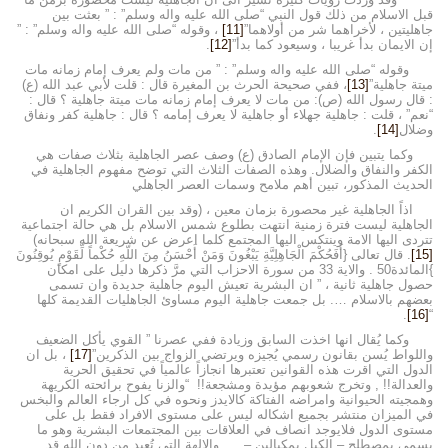
قبل الاسلام من ذلك قول النبي “صلى الله عليه واله وسلم” : ” بعثت بين
جاهليتين ، لأخراهما شر من أولاهما”
[11]
، وقوله “صلى الله عليه واله وسلم” : ”
إن الايمان بدأ غريبا ، وسيعود كما بدأ”
[12]
.
وقوله “صلى الله عليه واله وسلم” : ” من مات ولم يعرف إمام زمانه مات
ميتة جاهلية”
[13]
، ففي صحيحة الحرث بن المغيرة قال : قلت لأبي عبد الله (ع)
: قال رسول الله (ص): من مات لا يعرف إمام زمانه مات ميتة جاهلية ؟ قال :
“نعم” ، قلت : جاهلية جهلاء أو جاهلية لا يعرف إمامه ؟ قال : جاهلية كفر ونفاق
وضلال
[14]
.
وكما يتبين فإن الإمام الصادق (ع) وصف عصر الجاهلية بثلاث صفات هي
الكفر والنفاق والضلال. وهذه الصفات الثلاث التي توضح مفهوم الجاهلية في
الحديث المذكور، تبين أهم ملامح وسمات العصر الجاهلي
اذاً الجاهلية غير محصورة بزمان معين ، (وقد بين القران الكريم ان
الجاهلية ليست فترة زمنية انتهت بطلوع شمس الاسلام بل هي حالة اجتماعية
تتردى اليها الامة وينتكس اليها المجتمع كلما اعرض عن شريعة الله سبحانه)
[15]
. قال تعالى {أَفَحُكْمَ الْجَاهِلِيَّةِ يَبْغُونَ وَمَنْ أَحْسَنُ مِنَ اللّهِ حُكْماً لِّقَوْمٍ يُوقِنُونَ
}المائدة50 . والاية 33 من سورة الاحزاب التي مرَّ ذكرها دليل على امكان
حصول جاهلية ثانية ، ” ان البشرية تعيش اليوم جاهلية جديدة وان تسمى
بعضهم بالاسلام …. بل جمعت جاهلية اليوم مساوئ الجاهليات القديمة كلها
.
[16]
“
وكما يُقال انها اخذت السابق وزيادة ففي عصرنا ” القوي يأكل الضعيف
واللواط يُسن بقانون رسمي يُجيزه ويرتضي الزواج بين الذكرين”
[17]
، بل ان
الدول التي اقرت هذه القوانين تعتبرها انجازاً عالمياً في تحقيق الحرية
والعدالة!! , وتخرج شعوبهم مؤيدة ومشجعة!! “والزنا يفوح برائحته الكريهة
وهمجيته الحيوانية وامراضه الفتاكة كالايدز ونحوه في كل ارجاء العالم والبخس
في الميزان منتشر بجميع اشكاله ليس على مستوى الافراد فقط بل على
مستوى الدول فلايوجد انصاف في العلاقات بين المجتمعات البشرية وهو ما
يسمى بمصطلح – الكيل بمكيالين – …. والالهة التي تُعبد من دون الله قد