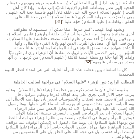
فالحجّة اذن هو الدليل إلى الله تعالى يُحذّر به عباده وينذرهم ويهديهم ، فمقام
الحجية إلهي تصل بوساطته العلوم الإلهية اللدنيّة إلى عباده ، وإذا كان أهل
البيت ( عليهم السلام ) حجج الله على خلقه فانّ أمّهم فاطمة حجة الله عليهم ،
وهي ما صرّحت به رواية العسكري ( عليه السلام ) : ” نحن حجة الله على
الخلق ، وفاطمة ( عليها السلام ) حجّة علينا “
[31]
.
ويشهد لهذا المعنى “كثير غيرها ، ممّا يمكن أن يستشهد له بطوائف
أخرى متواترة معنوياً ، من قبيل روايات ترتّب خلقة أنوارهم ( عليهم السلام ) ،
ومن قبيل روايات أنّ أحد مصادر علوم الأئمّة مصحف فاطمة ( عليها السلام ) ،
ومن قبيل أنّها أوّل مصاديق القُربى الذين لهم ولاية الفيء والأنفال ، وأنّها
الشاهد شهادة لدنية بصدق النبوّة في آية المباهلة لمشاهدتها عياناً حقيقة
النبوّة . . . وغير ذلك من الآيات والروايات مفادها أنّ الزهراء وإن لم تكن نبيّاً
وإماماً إلاّ أنّها حجّة وواسطة علمية للأئمّة ( عليهم السلام ) من ذريتها ، أي أنّها
مصدر من مصادر علومهم”
[32]
.
كل ما اسلفناه يبين عظمة هذه المرأة الجليلة التي هي امتداد لعطر النبوة
المحمدية .
المطلب الرابع : دور الزهراء “عليها السلام” في مواجهة اساليب الجاهلية
:
بطبيعة الحال فأن ما تقدم ذكره يبين عظمة الزهراء (عليها السلام) ، وعليه
يترتب حجم الاثار التي تجري على يدها لجلالة قدرها وعظيم منزلتها ، فأن
تصدي امرأة تحمل هذه الصفات والخصوصيات لجدير بأن تنهل منه الاجيال الى
يوم القيامة ، فهي امتداد طبيعي لتبليغ رسالة السماء التي حملها ابوها رسول
الله (صلى الله عليه واله وسلم) ، لانه قد يحاول البعض ممن ظلم الزهراء
(عليها السلام) ان يذر الرماد في العيون ، ليتصرف بذهنية الجاهلية الاولى
فيمتهن المرأة ودورها في الاصلاح ، ونقصد بمن ظلم الزهراء هو امتداد الخط
من يومها (عليها السلام) الى يومنا هذا ، ليقول انه لايمكن الوقوف عند مواقف
السيدة الطاهرة لانها امرأة ، فيكون الجواب حاضراً بأن الزهراء (عليها السلام)
ليست امرأة فحسب بل هي حجة الله على الخلق بل على المعصومين من
ذريتها وكفى .