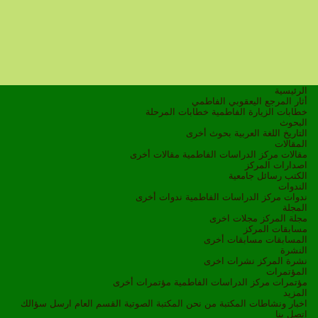
الرئيسية
أثار المرجع اليعقوبي الفاطمي
خطابات الزيارة الفاطمية
خطابات المرحلة
البحوث
التاريخ
اللغة العربية
بحوث أخرى
المقالات
مقالات مركز الدراسات الفاطمية
مقالات أخرى
اصدارات المركز
الكتب
رسائل جامعية
الندوات
ندوات مركز الدراسات الفاطمية
ندوات أخرى
المجلة
مجلة المركز
مجلات اخرى
مسابقات المركز
المسابقات
مسابقات أخرى
النشرة
نشرة المركز
نشرات اخرى
المؤتمرات
مؤتمرات مركز الدراسات الفاطمية
مؤتمرات أخرى
المزيد
اخبار ونشاطات
المكتبة
من نحن
المكتبة الصوتية
القسم العام
ارسل سؤالك
اتصل بنا