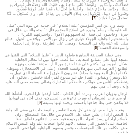
أن نَعبُدَ اللهَ وَحدَهُ لا نُشرِكُ بِهِ شَيئًا ، وأمَرَنا بِالصَّلاةِ وَالزَّكاةِ وَالصِّيامِ . . .
فَصَدَّقناهُ ، وآمَنّا بِهِ ، وَاتَّبَعناهُ عَلى ما جاءَ بِهِ ، فَعَبَدنَا اللهَ وَحدَهُ فَلَم نُشرِك بِهِ
شَيئًا ، وحَرَّمنا ما حَرَّمَ عَلَينا ، وأحلَلنا ما أحَلَّ لَنا ، فَعَدا عَلَينا قَومُنا فَعَذَّبونا
وفَتَنونا عَن دينِنا ، لِيَرُدّونا إلى عِبادَةِ الأَوثانِ مِن عِبادَةِ اللهِ ، وأن نَستَحِلَّ ما كُنّا
نَستَحِلُّ مِنَ الخَبائِثِ”
[7]
.
ومما ورد عن امير المؤمنين “عليه السلام ” في حديثه عن نبوة النبي “صلى
الله عليه واله وسلم” ودوره في اصلاح المجتمع قال : ” بعثه والناس ضلال في
حيرة . وخابطون في فتنة . قد استهوتهم الأهواء ، واستزلتهم الكبرياء ،
واستخفتهم الجاهلية الجهلاء حيارى في زلزال من الأمر ، وبلاء من الجهل . فبالغ
صلى الله عليه وآله في النصيحة ، ومضى على الطريقة ، ودعا إلى الحكمة
والموعظة الحسنة”
[8]
.
وفي خطبة الصديقة الطاهرة فاطمة الزهراء “عليها السلام” التي القتها في
مسجد ابيها على مسامع اصحابه ، لما غُصب حقها تبين لنا معالم الجاهلية
بشكل بليغ وجلي ” وكنتم على شفا حفرة من النار ، مذقة الشارب ونهزة
الطامع ( الفرصة التي ينتهزها) وقبسة العجلان ( مثل في الاستعجال) ، وموطئ
الأقدام (مثل للمغلوبية والمذلة) تشربون الطرق ( ماء السماء الذي تبول به
الابل وتبعر ) وتقتاتون القد ( جلد غير مدبوغ يُقد ) أذلة خاسئين ، تخافون أن
يتخطفكم الناس من حولكم ، فأنقذكم الله تبارك وتعالى بمحمد صلى الله عليه
وآله ، وبعد أن مني ببهم
الرجال وذؤبان العرب ، ومردة أهل الكتاب ، كلما أوقدوا نارا للحرب أطفأها الله
، أو نجم قرن الشيطان أو فغرت فاغرة من المشركين قذف أخاه في لهواتها
فلا ينكفئ حتى يطأ جناحها بأخمصه ويخمد لهبها بسيفه”
[9]
وقد حاول البعض ان ينفي كل هذه التفاسير والتوضيحات في معنى الجاهلية
بل البعض اراد ان يشن حملة على الاسلام من خلال هذا المصطلح ، وان
الاسلام اراد ان يسد الثغرات الموجودة فيه بحسب ادعائهم فاطلق لفظ
الجاهلية على العصور التي سبقته ، لانهم كانوا اصحاب علم وقد اقتبس الاسلام
بعض احكامه من تلك المجتمعات ، وفسر بعضهم الجاهلية بانها تعني الحمية
والغضب .