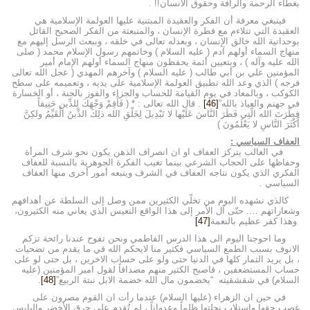
بغطاء الرحمة والرأفة وحقوق الانسان!! .
فينبغي معرفة أن الفكر والعقيدة المبتنية عليها العولمة الإسلامية هي
العقيدة التي تتلاءم مع فطرة الإنسان ، والمنبعثة من الفكر الصحيح القائل
بوحدانية الله خالق الإنسان ، وبعدله تعالى في خلقه ، وببعث الرسل إليهم مع
منهاج السماء أولهم آدم ( عليه السلام ) وخاتمهم رسول الإسلام محمد ( صلى
الله عليه وآله ) ، وبتعيين أئمة يحفظون منهاج السماء أولهم الإمام أمير
المؤمنين علي بن أبي طالب ( عليه السلام ) وآخرهم المهدي ( عجل الله تعالى
فرجه ) الذي وعد الله تطبيق العولمة الإسلامية على يديه ، وتعميمه على سطح
الكوكب ، وبالمعاد في يوم القيامة للحساب والجزاء والفوز بالجنة ، أو الخسارة
في جهنم والعياذ بالله”
[46]
. قال الله تعالى : * ( فَأَقِمْ وَجْهَكَ لِلدِّينِ حَنِيفاً
فِطْرَتَ الله الَّتِي فَطَرَ النَّاسَ عَلَيْها لا تَبْدِيلَ لِخَلْقِ الله ذلِكَ الدِّينُ الْقَيِّمُ ولكِنَّ
أَكْثَرَ النَّاسِ لا يَعْلَمُونَ )
العفاف السياسي :
في الغالب يتركز العفاف او ان انصراف الذهن يكون نحو شرف المرأة
وحفاظها على الحجاب الشرعي بينما تغيب الفكرة الجوهرية بالنسبة للعفاف
الفكري الذي يكون نتاجه العفاف في الشرف ويتبعه أمور أخرى منها العفاف
السياسي .
كالذي نشهده اليوم من تخلّي الكثيرين ممن وصل إلى السلطة عن أهدافهم
وشعاراتهم …. حتّى آل الأمر إلى هذا الواقع التعيس الذي يعاني منه الكثيرون،
وهذا كفر عظيم بالنعمة
[47]
وما احوجنا اليوم الى هذا الدرس الفاطمي ونحن تفوح عندنا رائحة تزكم
الانوف بسبب الطمع السياسي فكثير منا لايحكم الله في ما يقدم من تضحيات
، بل يريد الثمار كلها في الدنيا حتى ولو على حساب الاخرين ، بل حتى لو على
حساب المستضعفين ، فاصبح الكثير منهم مصداقاً لقول امير المؤمنين (عليه
السلام) في شقشقيته “يخضمون مال الله خضمة الابل نبتة الربيع”
[48]
.
في حين ان الزهراء (عليها السلام) عندما رأت ان القوم مصرون على
غصب حقها واستلاب نحلتها ظلماً وعدواناً ، لم تُقدم على حرق الأخضر واليابس