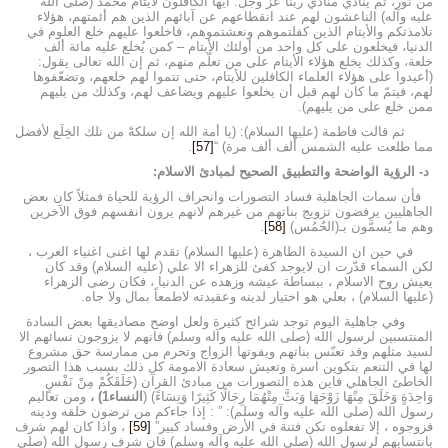
من نور، ثم ينادي منادي ربنا عز وجل: أيها الكافلون لأيتام محمد (صلى الله
عليه وآله) الناعشون لهم عند انقطاعهم عن آبائهم الذين هم أئمتهم، هؤلاء
تلامذتكم والأيتام الذين كفلتموهم ونعشتموهم، فاخلعوا عليهم خلع العلوم في
الدنيا، فيخلعون على كل واحد من أولئك الأيتام – كمن يُخلع عليه مائة ألف
خلعة، وكذلك يخلع هؤلاء الأيتام على من تعلّم منهم، ثم إن الله تعالى يقول:
(أعيدوا على هؤلاء العلماء الكافلين للأيتام، حتى تتموا لهم خلعهم، وتضعّفوها
لهم، فيتمّ ما كان لهم قبل أن يخلعوا عليهم ويضاعف لهم، وكذلك من يليهم
ممن خلع على من يليهم).
ثم قالت فاطمة (عليها السلام): (يا أمة الله إن سلكةً من تلك الخِلَع لأفضل
مما طلعت عليه الشمس ألف ألف مرة) “
[57]
.
د- الرؤية الواضحة والتطبيق الصحيح لمبادئ الاسلام:
فأن سمات الجاهلية فساد التصورات وانحراف الرؤية للحياة فمثلاً كان بعض
الجاهليين يرفضون تزويج بناتهم من غيرهم لانهم يرون انفسهم فوق الآخرين
وهم ما يُسمَّون بـ(الحُمُس)
[58]
.
في حين ان السيدة الطاهرة (عليها السلام) تقدم لها اغنى اغنياء العرب ،
لكن السماء قدّرت ان لايوجد كفئ للزهراء الا علي (عليه السلام) وقد كان
يعيش روح الاسلام ، ببساطة عيشه وزهده عن الدنيا ، فكان رضى الزهراء
(عليها السلام) ، بعلي هو اختيار لدينه وعقيدته لاطمعاً بمال ولا جاه.
وفي جاهلية اليوم توجد شرائح كثيرة ولعل اوضح مصاديقها بعض السادة
المنتسبين لرسول الله (صلى الله عليه وآله وسلم) فانهم لا يزوجون نسائهم الا
لسيد مثلهم وقد تعنّس بناتهم ويفوتها الزواج وتحرم من ممارسة حق مشروع
لها في التنعم بتكوين اسرة وتعيش سعادة الامومة كل ذلك بسبب هذا التصور
الخاطئ الجاهلي فاين هذه التصورات من مبادئ القرآن (خَلَقَكُمْ مِنْ نَفْسٍ
وَاحِدَةٍ وَخَلَقَ مِنْهَا زَوْجَهَا وَبَثَّ مِنْهُمَا رِجَالًا كَثِيرًا وَنِسَاءً) (
النساء
1) ،
ومن تعاليم
رسول الله (صلى الله عليه وآله وسلم): ” : إذا جاءكم من ترضون خلقه ودينه
فزوجوه ، إلا تفعلوه تكن فتنة في الأرض وفساد كبير”
[59]
، واذا كان لهم شرف
بانتسابهم لرسول الله (صلى الله عليه وآله وسلم) فان شرف رسول الله (صلى