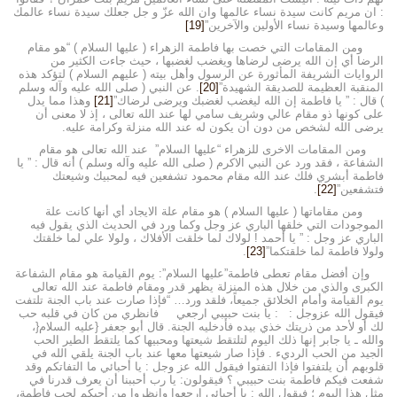
: ان مريم كانت سيدة نساء عالمها وان الله عزّ و جل جعلك سيدة نساء عالمك
وعالمها وسيدة نساء الأولين والآخرين”
[19]
ومن المقامات التي خصت بها فاطمة الزهراء ( عليها السلام ) “هو مقام
الرضا أي إن الله يرضى لرضاها ويغضب لغضبها ، حيث جاءت الكثير من
الروايات الشريفة المأثورة عن الرسول وأهل بيته ( عليهم السلام ) لتؤكد هذه
المنقبة العظيمة للصديقة الشهيدة”
[20]
. عن النبي ( صلى الله عليه وآله وسلم
) قال : ” يا فاطمة إن الله ليغضب لغضبك ويرضى لرضاك”
[21]
وهذا مما يدل
على كونها ذو مقام عالي وشريف سامي لها عند الله تعالى ، إذ لا معنى أن
يرضى الله لشخص من دون أن يكون له عند الله منزلة وكرامة عليه.
ومن المقامات الاخرى للزهراء “عليها السلام” عند الله تعالى هو مقام
الشفاعة ، فقد ورد عن النبي الاكرم ( صلى الله عليه وآله وسلم ) أنه قال : ” يا
فاطمة أبشري فلك عند الله مقام محمود تشفعين فيه لمحبيك وشيعتك
فتشفعين”
[22]
.
ومن مقاماتها ( عليها السلام ) هو مقام علة الايجاد أي أنها كانت علة
الموجودات التي خلقها الباري عز وجل وكما ورد في الحديث الذي يقول فيه
الباري عز وجل : ” يا أحمد ! لولاك لما خلقت الأفلاك ، ولولا علي لما خلقتك
ولولا فاطمة لما خلقتكما”
[23]
.
وإن أفضل مقام تعطى فاطمة”عليها السلام”: يوم القيامة هو مقام الشفاعة
الكبرى والذي من خلال هذه المنزلة يظهر قدر ومقام فاطمة عند الله تعالى
يوم القيامة وأمام الخلائق جميعاً، فلقد ورد… “فإذا صارت عند باب الجنة تلتفت
فيقول الله عزوجل : : يا بنت حبيبي ارجعي فانظري من كان في قلبه حب
لك أو لأحد من ذريتك خذي بيده فأدخليه الجنة. قال أبو جعفر {عليه السلام{،
والله ـ يا جابر إنها ذلك اليوم لتلتقط شيعتها ومحبيها كما يلتقط الطير الحب
الجيد من الحب الرديء . فإذا صار شيعتها معها عند باب الجنة يلقي الله في
قلوبهم أن يلتفتوا فإذا التفتوا فيقول الله عز وجل : يا أحبائي ما التفاتكم وقد
شفعت فيكم فاطمة بنت حبيبي ؟ فيقولون: يا رب أحببنا أن يعرف قدرنا في
مثل هذا اليوم ؛ فيقول الله : يا أحبائي ارجعوا وانظروا من أحبكم لحب فاطمة،