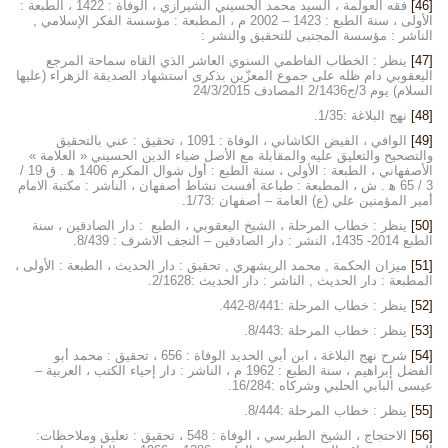
[46]
فقه العولمة ، السيد محمد الحسيني الشيرازي ، الوفاة : 1422 ، الطبعة :
الأولى ، سنة الطبع : 1423 – 2002 م ، المطبعة : مؤسسة الفكر الإسلامي ,
الناشر : مؤسسة المجتبى للتحقيق والنشر :
[47]
ينظر : الخطاب الفاطمي السنوي العاشر الذي القاه سماحة المرجع
اليعقوبي دام ظله على جموع المعزّين بذكرى استشهاد الصديقة الزهراء (عليها
السلام) يوم 3/ج2/1436 المصادف 24/3/2015
[48]
نهج البلاغة :1/35.
[49]
الوافي ، الفيض الكاشاني ، الوفاة : 1091 ، تحقيق : عني بالتحقيق
والتصحيح والتعليق عليه والمقابلة مع الأصل ضياء الدين الحسيني « العلامة »
الأصفهاني ، الطبعة : الأولى ، سنة الطبع : أول شوال المكرم 1406 ه‍ . ق 19 /
3 / 65 ه‍ . ش ، المطبعة : طباعة أفست نشاط أصفهان ، الناشر : مكتبة الامام
أمير المؤمنين علي (ع) العامة – أصفهان :1/73.
[50]
ينظر : خطاب المرحلة ، الشيخ اليعقوبي ، الطبع : دار الصادقين ، سنة
الطبع 2014- 1435، النشر : دار الصادقين – النجف الاشرف : 8/439.
[51]
ميزان الحكمة , محمد الريشهري , تحقيق : دار الحديث ، الطبعة : الأولى ،
المطبعة : دار الحديث , الناشر : دار الحديث :2/1628.
[52]
ينظر : خطاب المرحلة :8/441-442.
[53]
ينظر : خطاب المرحلة :8/443.
[54]
شرح نهج البلاغة ، ابن أبي الحديد الوفاة : 656 ، تحقيق : محمد أبو
الفضل إبراهيم ، سنة الطبع : 1962 م ، الناشر : دار إحياء الكتب ، العربية –
عيسى البابي الحلبي وشركاه :16/284.
[55]
ينظر : خطاب المرحلة :8/444.
[56]
الاحتجاج ، الشيخ الطبرسي ، الوفاة : 548 ، تحقيق : تعليق وملاحظات: