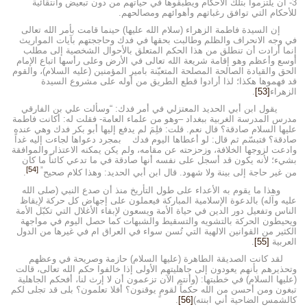
3- أن يلتزموا بتلك الأحكام ويطبقوها في حياتهم من دون تبعيض وانتقائية
للأحكام التي توافق رغباتهم وأهوائهم ومصالحهم.
إن السيدة فاطمة الزهراء (سلام الله عليها) حينما قامت بأمر الله تعالى
في وجه الانحراف والظلم وطالبت بحقها في فدك وحاججتهم بآيات المواريث
إنما أرادت أن تنطلق من هذا الحكم المتعلق بالأحوال الشخصية إلى مطلب
أوسع وأعظم وهو إقامة شريعة الله تعالى في الأرض وعلى رأسها اتباع الإمام
الحق والقيادة الصالحة المصلحة المتعيّنة بامير المؤمنين (عليه السلام)، والقوم
قد فهموها هكذا؛ لذا أرادوا قطع الطريق من أوله على مشروع السيدة
الزهراء
[53]
.
يقول ابن أبي الحديد المعتزلي في أمر فدك: “وسألت علي بن الفارقي
مدرس المدرسة الغربية ببغداد –وهو من علماء العامة- فقلت له: أكانت فاطمة
عليها السلام صادقة؟ قال نعم. قلت: فلِمَ لم يدفع إليها أبو بكر فدك وهي عنده
صادقة؟ فتبسّم ثم قال: لو أعطاها اليوم فدك بمجرد دعواها لجاءت إليه غداً
وادعت لزوجها الخلافة، وزحزحته عن مقامه، ولم يكن يمكنه الاعتذار والموافقة
بشيء؛ لأنه يكون قد أسجل على نفسه أنها صادقة في ما تدعي كائناً ما كان
[54]
”
من غير حاجة إلى بينة ولا شهود. قال ابن أبي الحديد: وهذا كلام صحيح
.
وهذا ما يقوم به الأعداء على طول التأريخ منذ أن صدع النبي (صلى الله
عليه وآله) بالدعوة الإسلامية المباركة فيعملون على إجهاض كل حركة لإيقاظ
الناس وتفعيل دور الدين في حياة الأمة ويسعون لإبقاء الأغلال التي تكبّل الأمة
ويحيطون الحركة بالتشويه والتسقيط والشبهات كما حصل اليوم في مواجهة
الكثير من القوانين الالهية التي تُسن سواء في العراق ام في غيرها من الدول
العربية
[55]
.
لقد كانت الصديقة الطاهرة (عليها السلام) حازمة وصريحة في وعظهم
وتحذيرهم بأنهم يعودون إلى جاهليتهم الأولى إذا خالفوا حكم الله تعالى، قالت
(عليها السلام) في خطبتها: (وأنتم الآن تزعمون أن لا إرث لنا، أفحكم الجاهلية
تبغون ومن أحسن من الله حكماً لقومٍ يوقنون؟ أفلا تعلمون؟ بلى قد تجلى لكم
كالشمس الضاحية أني ابنته)
[56]
.