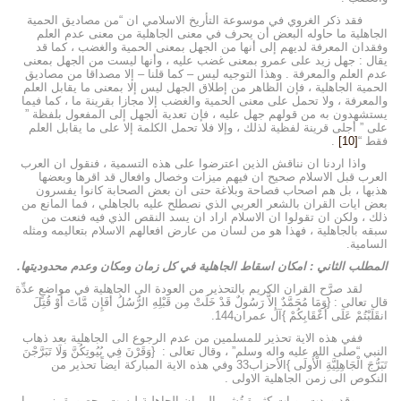
فقد ذكر الغروي في موسوعة التأريخ الاسلامي ان “من مصاديق الحمية
الجاهلية ما حاوله البعض أن يحرف في معنى الجاهلية من معنى عدم العلم
وفقدان المعرفة لديهم إلى أنها من الجهل بمعنى الحمية والغضب ، كما قد
يقال : جهل زيد على عمرو بمعنى غضب عليه ، وأنها ليست من الجهل بمعنى
عدم العلم والمعرفة . وهذا التوجيه ليس – كما قلنا – إلا مصداقا من مصاديق
الحمية الجاهلية ، فإن الظاهر من إطلاق الجهل ليس إلا بمعنى ما يقابل العلم
والمعرفة ، ولا تحمل على معنى الحمية والغضب إلا مجازا بقرينة ما ، كما فيما
يستشهدون به من قولهم جهل عليه ، فإن تعدية الجهل إلى المفعول بلفظة ”
على ” أجلى قرينة لفظية لذلك ، وإلا فلا تحمل الكلمة إلا على ما يقابل العلم
فقط “
[10]
.
واذا اردنا ان نناقش الذين اعترضوا على هذه التسمية ، فنقول ان العرب
العرب قبل الاسلام صحيح ان فيهم ميزات وخصال وافعال قد اقرها وبعضها
هذبها ، بل هم اصحاب فصاحة وبلاغة حتى ان بعض الصحابة كانوا يفسرون
بعض ايات القران بالشعر العربي الذي نصطلح عليه بالجاهلي ، فما المانع من
ذلك ، ولكن ان تقولوا ان الاسلام اراد ان يسد النقص الذي فيه فنعت من
سبقه بالجاهلية ، فهذا هو من لسان من عارض افعالهم الاسلام بتعاليمه ومثله
السامية.
المطلب الثاني : امكان اسقاط الجاهلية في كل زمان ومكان وعدم محدوديتها.
لقد صرَّح القران الكريم بالتحذير من العودة الى الجاهلية في مواضعٍ عدِّة
قال تعالى : {وَمَا مُحَمَّدٌ إِلاَّ رَسُولٌ قَدْ خَلَتْ مِن قَبْلِهِ الرُّسُلُ أَفَإِن مَّاتَ أَوْ قُتِلَ
انقَلَبْتُمْ عَلَى أَعْقَابِكُمْ }آل عمران144.
ففي هذه الاية تحذير للمسلمين من عدم الرجوع الى الجاهلية بعد ذهاب
النبي “صلى الله عليه واله وسلم” ، وقال تعالى : {وَقَرْنَ فِي بُيُوتِكُنَّ وَلَا تَبَرَّجْنَ
تَبَرُّجَ الْجَاهِلِيَّةِ الْأُولَى }الأحزاب33 وفي هذه الاية المباركة ايضاً تحذير من
النكوص الى زمن الجاهلية الاولى .
وقد وردت رويات كثيرة تُشير الى ان الجاهلية ليست محصورة بزمن ما