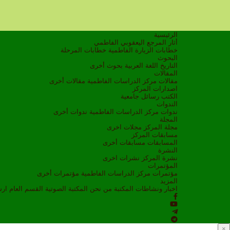
الرئيسية
أثار المرجع اليعقوبي الفاطمي
خطابات الزيارة الفاطمية
خطابات المرحلة
البحوث
التاريخ
اللغة العربية
بحوث أخرى
المقالات
مقالات مركز الدراسات الفاطمية
مقالات أخرى
اصدارات المركز
الكتب
رسائل جامعية
الندوات
ندوات مركز الدراسات الفاطمية
ندوات أخرى
المجلة
مجلة المركز
مجلات اخرى
مسابقات المركز
المسابقات
مسابقات أخرى
النشرة
نشرة المركز
نشرات اخرى
المؤتمرات
مؤتمرات مركز الدراسات الفاطمية
مؤتمرات أخرى
المزيد
اخبار ونشاطات
المكتبة
من نحن
المكتبة الصوتية
القسم العام
ار
×