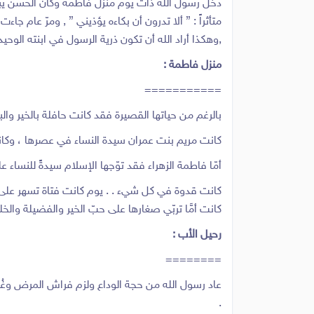
دخل رسول الله ذات يوم منزل فاطمة وكان الحسن يبكي 
متأثراً : ” ألا تدرون أن بكاءه يؤذيني ” , ومرّ عام جا
,وهكذا أراد الله أن تكون ذرية الرسول في ابنته الوحيد
منزل فاطمة :
===========
بالرغم من حياتها القصيرة فقد كانت حافلة بالخير والب
كانت مريم بنت عمران سيدة النساء في عصرها ، وكان
أمّا فاطمة الزهراء فقد توّجها الإسلام سيدةً للنساء عل
كانت قدوة في كل شيء . . يوم كانت فتاة تسهر على را
كانت أمَّا تربّي صغارها على حبّ الخير والفضيلة والخ
رحيل الأب :
========
عاد رسول الله من حجة الوداع ولزم فراش المرض وغُش
.