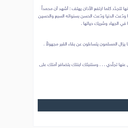
ا تتجدّد كلما ارتفع الأذان يهتف : أشهد أن محمداً
ا ودّعت الدنيا ودّعت الحسن بسنواته السبع والحسين
 في الجهاد وشريك حياتها .
ا يزال المسلمون يتساءلون عن بقاء القبر مجهولاً .
 عنها تجلّدي . . . وستنبئك ابنتك بتضافر أمتك على