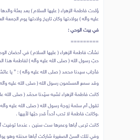
وُلدت فاطمة الزهراء ( عليها السلام ) بعد بعثة والده
عليه وآله ) بولادتها وكان تاريخ ولادتها يوم الجمعة 
في بيت الوحي :
=========
نشأت فاطمة الزهراء ( عليها السلام ) في أحضان الوح
حبّ رسول الله ( صلى الله عليه وآله ) لفاطمة هذا الح
فأجاب سيدنا محمد ( صلى الله عليه وآله ) : ” يا عائ
وقد سمع المسلمون رسول الله ( صلى الله عليه وآله ) : ”
كانت فاطمة الزهراء تشبه سيّدنا محمّد ( صلى الله عليه
تقول أم سلمة زوجة رسول الله ( صلى الله عليه وآله )
.وكانت فاطمة لا تحب أحداً قدر حبّها لأبيها .
كانت ترعى أباها وعمرها ست سنين ، عندما توفيت أمه
وفي تلك السنّ الصغيرة شاركت أباها محنته وهو يواج