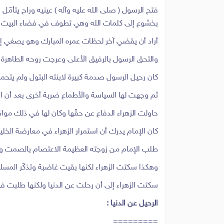
فتح الرسول ( صلى الله عليه وآله ) عينيه وراح يتأمّل
بخشوع إلى كلمات الله وهي تطوف في فضاء البيت .
أراد أن يقضي آخر لحظات عمره المبارك وهو يصغي إلى 
والتحق الرسول بالرفيق الأعلى وعرجت روحه الطاهرة إ
كان رحيل الرسول صدمة كبيرة لابنته البتول ولم يتحمل
ثم وجهت لها السياسة والأطماع ضربة أخرى بعد أن اغت
حاولت الزهراء الدفاع عن حقّها وكان لها في ذلك مو
كان الإمام يدرك أن استمرار الزهراء في معارضة الخليفة
طلب الإمام من زوجته العظيمة الاعتصام بالصمت والص
وهكذا سكتت الزهراء لكنها بقيت غاضبة وتذكّر المس
سكتت الزهراء إلى أن رحلت عن الدنيا ولكنها طلبت في و
الرحيل عن الدنيا :
=========