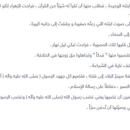
 ابنته الوحيدة ، فطلب منها أن تقرأ له شيئاً من القرآن ، فراحت الزهراء ت
صوت ابنته التي رعتْه صغيرة و وقفتْ إلى جانبه كبيرة .
لى السماء .
 قلبها تلك المصيبة ، فراحت تبكي ليل نهار .
صبوا منها ” فدكاً ” وتجاهلوا حق زوجها في الخلافة .
اقف غاية في الشجاعة .
 سيجرّ البلاد إلى فتنة ، فتضيع كل جهود الرسول ( صلى الله عليه وآله ) أدر
بر ، حفاظاً على رسالة الإسلام .
لمين أن غضبها يعني غضب رسول الله (صلى الله عليه وآله ) وغضب الرسول
صيّتها أن تُدفن سرّاً .