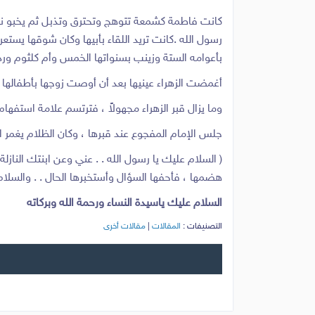
كانت فاطمة كشمعة تتوهج وتحترق وتذبل ثم يخبو نورها ش
رسول الله .كانت تريد اللقاء بأبيها وكان شوقها يست
بأعوامه الستة وزينب بسنواتها الخمس وأم كلثوم وردة
أغمضت الزهراء عينيها بعد أن أوصت زوجها بأطفالها ال
وما يزال قبر الزهراء مجهولاً ، فترتسم علامة استفهام 
جلس الإمام المفجوع عند قبرها ، وكان الظلام يغمر الدن
( السلام عليك يا رسول الله . . عني وعن ابنتك الناز
هضمها ، فأحفها السؤال وأستخبرها الحال . . والسلام 
السلام عليك ياسيدة النساء ورحمة الله وبركاته
التصنيفات :
المقالات
|
مقالات أخرى