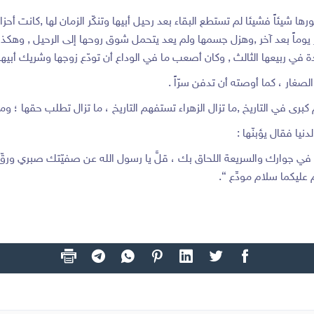
يئاً فشيئا لم تستطع البقاء بعد رحيل أبيها وتنكّر الزمان لها ,كانت أحزانه
عر يوماً بعد آخر ,وهزل جسمها ولم يعد يتحمل شوق روحها إلى الرحيل , وهكذ
 في ربيعها الثالث , وكان أصعب ما في الوداع أن تودّع زوجها وشريك أبيها
صغار ، كما أوصته أن تدفن سرّاً .
كبرى في التاريخ ,ما تزال الزهراء تستفهم التاريخ ، ما تزال تطلب حقها ؛ وم
يا فقال يؤبنّها :
لة في جوارك والسريعة اللحاق بك ، قلَّ يا رسول الله عن صفيّتك صبري ورقّ
عليكما سلام مودِّع “.