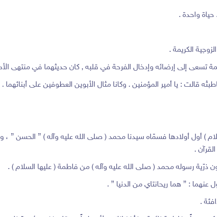
 حياة واحدة .
لزوجية الكريمة .
تسعى إلى إرضائه وإدخال الفرحة في قلبه , كان حديثهما في منتهى الأدب
بتْه قالت : يا أمير المؤمنين . وكانا مثال الأبوين العطوفين على أبنائهما .
لام ) أول أولادها فسمّاه سيدنا محمد ( صلى الله عليه وآله ) ” الحسن ” ،
لقرآن .
كون ذرّية رسوله محمد ( صلى الله عليه وآله ) من فاطمة ( عليها السلام ) .
نهما : ” هما ريحانتاي من الدنيا ” .
فئة .