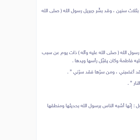
ج بثلاث سنين ، وقد بشّر جبريل رسول الله ( صلى الله
 رسول الله ( صلى الله عليه وآله ) ذات يوم عن سبب
يه فاطمة وكان يقبِّل رأسها ويدها .
فقد أغضبني ، ومن سرّها فقد سرّني ” .
ار ” .
 : إنّها أشبه الناس برسول الله بحديثها ومنطقها