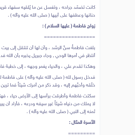
كانت تضمّد جراحه ، وتغسل عن ما يُلقيه سفهاء قريش ,
حنانها وعطفها على أبيها ( صلى الله عليه وآله ) .
زواج فاطمة ( عليها السلام ) :
=================
بلغت فاطمةُ سنَّ الرشد ، وآن لها أن تنتقل إلى بيت ال
أنتظر في أمرها الوحي , وجاء جبريل يخبره بأن الله فد 
وهكذا تقدم علي ، والحياء يغمر وجهه ، إلى خطبة فاطم
فدخل رسول لله ( صلى الله عليه وآله ) على فاطمة ليرى
خلْقه وأحبَّهم إليه ، وقد ذكر من أمرك شيئاً فما ترين 
سكتت فاطمة وأطرقت برأسها إلى الأرض حياء ، فهتف 
لا يملك من دنياه شيئاً غير سيفه ودرعه ، فأراد أن ي
ثمنه إلى النبي ( صلى الله عليه وآله ) .
الأسرة المثال :
=========