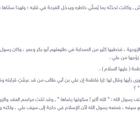
 وكانت تحدّثه بما يُسلّي خاطره ويدخل الفرحة في قلبه ؛ ولهذا سمّاها سيدن
زوجية ، فخطبها كثير من الصحابة في طليعتهم أبو بكر وعمر ، وكان رسول الله 
زوّجها من علي .
ة ( عليها السلام ) .
 رأيها وقال لها :(يا فاطمة إن علي بن أبي طالب من قد عرفْتِ قرابته وفضْل
” ؟
رسول الله : ” الله أكبر ! سكوتها رضاها ” , وقد تمّت مراسم العقد وال
بيع سيفه ، فمنعه رسول الله لأن الإسلام في حاجة إلى سيف علي ، ولكنه وا