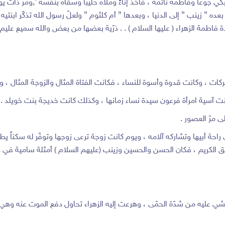
جوعاً وفاطمة نائمة ، فأخذ إناءً وملأه حليباً وسقاه بنفسه ‘,ومرّ ذات 
ءت بعده ” زينب ” إلى الدنيا ، وبعدها ” أم كلثوم ” ولعلّ رسول الله تذكّر اب
ة فاطمة الزهراء ( عليها السلام ) . . ذرّية بعضها من بعض والله سميع عليم 
ركات ، وكانت قدوة وأسوة للنساء ، فكانت الفتاة المثال والزوجة المثال ، و
ت آسية امرأة فرعون سيدة نساء زمانها ، وكذلك كانت خديجة بنت خويلد .
ى مرّ العصور .
حة أبيها وتشاركه آلامه ، ويوم كانت زوجة ترعى زوجها وتوفّر له سكناً يطم
لق الكريم ، فكان الحسن والحسين وزينب (عليهم السلام ) أمثلة سامية في دن
ي عليه من شدّة الحمّى ، وهرعت إليه الزهراء تحاول دفع الموت عنه وهي 