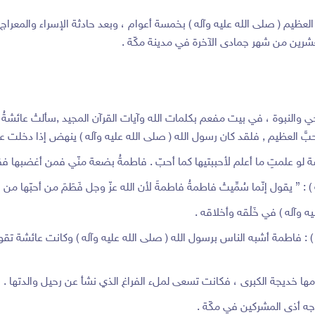
ا العظيم ( صلى الله عليه وآله ) بخمسة أعوام ، وبعد حادثة الإسراء والمعرا
العشرين من شهر جمادى الآخرة في مدينة مكّة .
ي والنبوة ، في بيت مفعم بكلمات الله وآيات القرآن المجيد ,سألتْ عائشةُ
بَّ العظيم , فلقد كان رسول الله ( صلى الله عليه وآله ) ينهض إذا دخلت عل
شة لو علمتِ ما أعلم لأحببتيها كما أحبّ . فاطمةُ بضعة منّي فمن أغضبها 
 يقول إنّما سُمِّيتْ فاطمةُ فاطمةَ لأن الله عزّ وجل فَطَمَ من أحبّها من الن
 وآله ) في خَلْقه وأخلاقه .
 : فاطمة أشبه الناس برسول الله ( صلى الله عليه وآله ) وكانت عائشة تقول
ا خديجة الكبرى ، فكانت تسعى لملء الفراغ الذي نشأ عن رحيل والدتها .
ه أذى المشركين في مكّة .