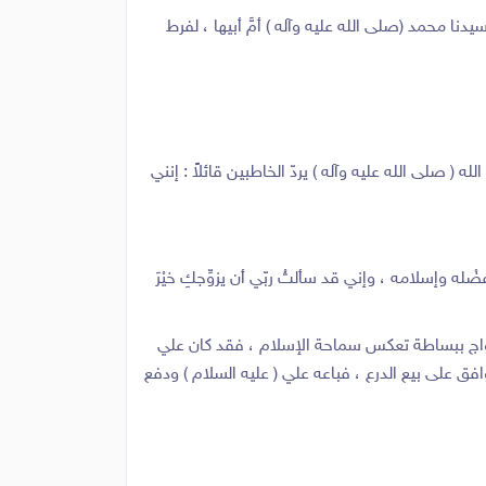
ا محمد (صلى الله عليه وآله ) أمَّ أبيها ، لفرط
( صلى الله عليه وآله ) يردّ الخاطبين قائلاً : إنني
ه وإسلامه ، وإني قد سألتُ ربّي أن يزوِّجكِ خيْرَ
زواج ببساطة تعكس سماحة الإسلام ، فقد كان علي
فق على بيع الدرع ، فباعه علي ( عليه السلام ) ودفع