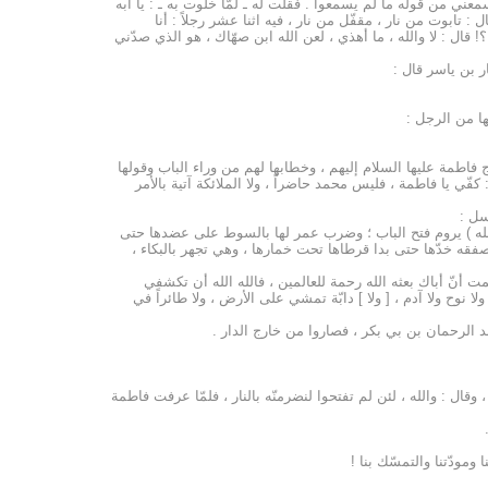
عني من قوله ما لم يسمعوا . فقلت له ـ لمّا خلوت به ـ : يا أبه
قال : تابوت من نار ، مقفّل من نار ، فيه اثنا عشر رجلاً : أنا
ال : لا والله ، ما أهذي ، لعن الله ابن صهّاك ، هو الذي صدّني
 بن ياسر قال :
ا من الرجل :
اطمة عليها السلام إليهم ، وخطابها لهم من وراء الباب وقولها
كفّي يا فاطمة ، فليس محمد حاضراً ، ولا الملائكة آتية بالأمر
سل :
 الله ) يروم فتح الباب ؛ وضرب عمر لها بالسوط على عضدها حتى
فقه خدّها حتى بدا قرطاها تحت خمارها ، وهي تجهر بالبكاء ،
ت أنّ أباك بعثه الله رحمة للعالمين ، فالله الله أن تكشفي
نوح ولا آدم ، [ ولا ] دابّة تمشي على الأرض ، ولا طائراً في
د الرحمان بن بي بكر ، فصاروا من خارج الدار .
قال : والله ، لئن لم تفتحوا لنضرمنّه بالنار ، فلمّا عرفت فاطمة
ومودّتنا والتمسّك بنا !