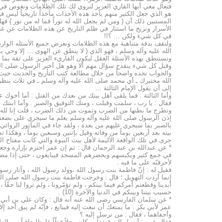
فتعال معي أيها القاري العزيز لنروي لك تلك الظلامات ونغوص في أ
هو الذي جعل الكثير منهم يأخذ هذه الأحداث مأخذاً تاريخياً ليس ف
المستبين ذلك أن ( ومن لم يجعل الله له نوراً فما له من نور ) ف
الأسرار ونزيح ما استتار في ظلم التاريخ عن هذه الظلامات عن غب
في كل شيء ولكن … ؟!!
ولنقف بدقة متناهية مع هذه الظلامات ونعرض جميع الأسئله الوار
الله عليه وآله وسلم ، فهو الذي ( لا ينطق عن الهوى … إلا وحي 
ونستنطق بهذه الأسئلة العقل ليكون القاريء العزيز على ثقة بما ي
وقبل كل شيء ينقدح سؤال مهم ألا وهو هل أخبر الرسول صلى الله
والجواب نجده واضحاً من خلال مطالعة كتب التأريخ والحديث حيث 
الله مختبرك ـ أي محمد صلى الله عليه وآله وسلم ـ في ثلاث ينظر
إلى أن يقول الإمام الثالثة …
وأما الثالثة : فما يلقى أهل بيتك من بعدك من القتل : أما أخوك
فقال : يا رب ، سلمت وقبلت ، ومنك التوفيق والصبر . وأما ابنتك ف
وتطرح ما بطنها من الضرب وتموت من ذلك الضرب ، قلت إنا لله وإنّ
إذن الرسول صلى الله عليه وآله وسلم يعلم ما سيجري على بضعته 
بالصبر بما سيجري عليهم من بعده ، ولقد جاء في المأثور الروائي
بيته بعد أربعين يوماً من وفاته وقيل بإثنين وسبعين يوماً ، وهكذ
جرى في تلك الواقعة الأليمة لأهل بيت النبوة والتي كانت مفتاح ال
* عن عبدالله بن عبد الرحمان قال : ثم إن عمر احتزم بإزاره وجعل
في جمع كثير ويكبسهم ويحضرهم المسجد فيبايعون ، حتى إذا مضت 
لأحرقنّه على ما فيه .
فقيل له : إنّ فاطمة بنت رسول الله ،وولد رسول الله ، وآثار رسو
إنما أردت التهويل ؛ قال : وخرجت فاطمة بنت رسول الله صلى الله
أيدينا وقطعتم أمركم فيما بينكم ، ولم تؤمّرونا ، ولم تروا لنا حقّاً
حسيب بيننا وبينكم في الدنيا والآخرة (10) .
* عن سلمان الفارسي رضى الله عنه أنه قال : وكان علي بن أبي طا
عمر لأبي بكر : ما يمنعك أن تبعث إليه فيبايع ، فإنّه لم يبق أحد إلا
وأجفاهما ، فقال : من نرسل إليه ؟
فقال عمر : أرسل إليه قنفذاً ـ وكان رجلاً فظّاً غليظا جافياً من ا