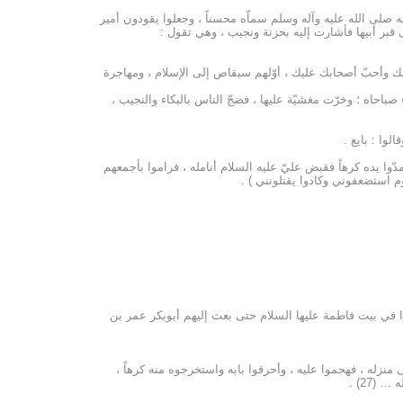
صلى الله عليه وآله وسلم سماّه محسناً ، وجعلوا يقودون أمير
قبر أبيها فأشارت إليه بحزنة ونجيب ، وهي تقول :
لديك وأحبّ أصحابك عليك ، أوّلهم سبقاص إلى الإسلام ، ومهاجرة
سوء صباحاه ؛ وخرّت مغشيّة عليها ، فضجّ الناس بالبكاء والنجيب ،
لوا : بايع .
مدّوا يده كرهاً فقبض عليّ عليه السلام أنامله ، فراموا بأجمعهم
م استضعفوني وكادوا يقتلونني ) .
عدوا في بيت فاطمة عليها السلام حتى بعث إليهم أبوبكر عمر بن
منزله ، فهجموا عليه ، وأحرقوا بابه واستخرجوه منه كرهاً ،
(27) .