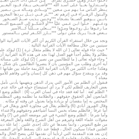
دخـلوا الـدار وهـي حسـرى بمرأى ***مـن عــليّ ذاك الأبـي الغــيو
واســتداروا بغــياً عـلى أسـد الله ***فأضــحى يــقاد قــود البعــير
يـنظر النـاس مـا بـهم مـن مـعين ***ويــنادي ومــاله مــن نــصير
والبـتول الزهــراء فـي إثرهم تعـ ***ـثر فــي ذيــل بـردها المجرور
بأنــينٍ يــوهيم الصــفا بشـجاه ***وحـنين يـذيب صــمّ الصــخور
ودعــتهم : خـلّوا ابـن عـمي عليّاً ***أو لأشكــو إلى السـميع البــص
مـا رعـوها بـل روعـوها ومـرّوا ***بـــعلي مـــلبّباً كـــالأسير
بــعض هــذا يـريك ممّن تـولّى ***بــارز الكــفر ليس بــالمستور
ونجد من خلال استقراء القرآن الكريم أن أكثر الآيات القرآنية 
سيتبين من خلال مطالعة الآيات القرآنية التالية :
* حيث جاء قول
بظالم ولا يظلم أحداً فهو العدل لهذا نجد في هذه الآية القرآنية أ
* وجاء قوله تعالى ( ما 
آية أخرى وطلب من المؤمنين بأن لا ينصروا الظالمين باي شكل من الأ
وهكذا جاءت الكثير من الآيات القرآنية الكريمة حاملة بين طياتها ا
وقد يرد وينقدح سؤال مهم في ذهن كل إنسان واعي وفاهم للأمور ا
معناه ؟
فنقول ان الظلم من الأمور التي يدرك الذهن ويفهمها بأدنى تأمل 
بعض التعاريف للظلم لكي لا يرد أي استيضاح حوله في حالة عدم ف
* الظلم لغة : أما 
المختص به إما بنقصان أو بزيادة وإما بعدول عن وقته أو مكانه .
وقال الفيروز آبادي (6) والظلم يقال في مجاوزة الحق ويقال في الكثير والقليل .
أما عرفاً : فالظلم معناه بخس النسا أشياءهم وحقوقهم والاعتداء ع
مقولات علماء اللغة وغيرهم من أهل الشرع واللغة وأهل المعرفة 
من طبع النفوس ، وانما يصدها عن ذلك إحدى علتين : إما علة ديني
العلتين فماذا سيكون الحال ، قطعاً عند ذلك يسقط الواعز النفس
إذن بعد هذه المقدمة التي ارتأينا أن نقدمها لكي يتضح الحال وا
وهو حدث ظلامات فاطمة الزهراء بضعة النبي الهادي المختار تلك ا