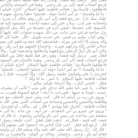
فرجع أصحاب قنفذ إلى بي بكر وعمر ، وهما في المسجد والناس حولهم
فانظلقوا ، فاستأذنوا ، فقالت فاطمة عليها السلام : أخرّج عليكم أ
: ما لنا وللنساء ؛ ثم أمر أناساً حوله ، فحملوا حطباً وحمل معهم 
عليك بيتك ناراً ، ثم رجع فقعد إلى أبي بكر ، وهو يخاف أن يخرج ع
وأصحابه بغير إذن ، وبادر علي إلى سفيه ليأخذه ، فسبقوه إليه فت
بالسوط على عضدها ، فبقي أثره في عضدها من ذلك مثل الدملج من ضر
تزل صاحبة فراش حتى ماتت من ذلك شهيدة صلوات الله عليها (11) .
* وفي كتاب سليم بن قيس ، في حديث طويل ، قال : فلما كان الل
وآله وسلم إلا أتاه في منزله ، فناشدهم الله حقه ودعاهم إلى نصرته
خذلان الناس إيّاه وتركهم نصرته ، واجتماع كلمتهم مع أبي بكر ، وطا
وكان أبو بكر أرقّ الرجلين وأرفقهما وآدهاهما وأبعدهما غوراً ، وال
فقال عمر : نرسل إليه قنفذاً ، وهو رجل فظّ غليظ جافّ من الطلقا
فرجع أصحاب قنفذ إلى أبي بكر وعمر ، وهما جالسان في المسجد والنا
فانطلقوا فاستأذنوا ؛ فقالت فاطمة عليها السلام : أحرّج عليكم أن 
: ما لنا وللنساء !! ثم أمر اناساً حوله أن يحملوا الحطب ؛ فحمل
لتخرجنّ يا علي ولتبايعنّ خليفة رسول الله ، وإلا أضرمت عليك [ بيتك
فقالت فاطمة عليها السلام : يا عمر ، ما لنا ولك ؟
فقال : افتحي الباب ، وإلاّ أحرقنا عليكم بيتكم ؛
فقالت : يا عمر ،أما تتقي الله تدخل علي بيتي ؟ فأبى أن ينصرف ،
عمده ـ فوجأ به جنبها ، فصرخت يا أبتاه ! فرفع السوط فضرب به ذراع
* وروي عن زيد بن أسلم أنه قال : كنت ممّن حمل الحطب مع عمر 
وفاطمة والحسن والحسين وجماعة من أصحاب النبي صلى الله علي
فقالت فاطمة : أتحرق علياً وولدي ؟ قال : إي ـ والله ـ أو ليخرجنّ وليباي
* وروي عن عمرو بن أبي المقدام ، عن أبيه ، عن جدّه : ما أتى عليّ
سقيفة بني ساعدة عن يمين أبي بكر والناس يبايعونه ، إذ قال له عم
فبعث إليه قنفذ ، فقال له : اذهب فقل لعليّ : أجب خليفة رسول ال
قال : ارجع إليه فقل : أجب فإنّ الناس قد أجمعوا على بيعتهم إيّا
: قال لك : إنّ رسول الله صلى الله عليه وآله وسلم قال لي وأوصاني
فقام أبو بكر ، وعمر ، وعثمان ، وخالد بن الوليد ، والمغيرة بن ش