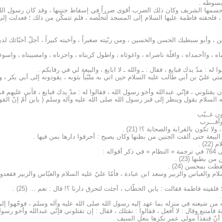
 بسوطه .
 جسمها الشريف وكان ذلك الضرب أقوى ضرراً في إسقاط جنينها ، وقد كان رسول الله 
 فلحقته فاطمة عليها السلام إلى المسجد لتخلّصه ، فلم تتمكّن من ذلك ؛ فعدلت إلى 
ن ، وأبو سبطيك الحسن والحسين ، ومن ربّيته صغيراً ، وآخيته كبيراً ، أجلّ أحبّائك 
لقاسماه ، واأحمداه ، واقلّة ناصراه ، واغوثاه ، واطول كربتاه ، واحزناه ، وامصيبتاه ، وا
له : مدّ يدك فبايع ، فقال : ـ والله ـ لا ابايع ، والبيعة لي في رقابكم .
ي عليّ بن أبي طالب عليه السلام حين اتي به ملبّباً بثوبه ، يقودونه إلى أبي بكر ، وقا
 يقتلوني ، فإنّي عبدالله وأخو رسول الله ، فقالوا له : مدّ يدك فبايع ، فأبي عليهم ف
السلام يقول وينظر إلى قبر رسول الله صلى الله عليه وآله وسلم ( يابن أمّ إنّ القو
ن غــيّب
أقـــرب
ا تكون بالقرابة والصحابة ؟! (21) .
بيعة حتى ألقت الجنين من بطنها وكان يصيح : أحرقوا دارها بمن فيها .
2) .
ه :
بطنها (23) .
 بمحسن (24) .
سلام والعباس والزبير وسعد ابن عبادة ، فأمّا عليّ عليه السلام والعبّاس والزبير فق
قيته فاطمة فقالت : يابن الخطّاب ، أجئت لتحرق دارنا ؟! قال : نعم … (25) .
من شيعته في منزله بما عهد إليه رسول الله صلى الله عليه وآله وسلم ، فوجّهوا إلى 
تنع وقال : لا أفعل ، فقالوا : نقتلك ، فقال : إن تقتلوني فإنّي عبدالله وأخو رسوله … 
أنّ قنفذاً مولى عمر نكزها بنعل السيف .