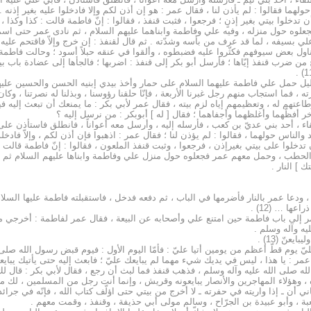
ا فقالوا : لم يأذن لنا ، فقال عمر : هو إن أذن لكم وإلا فادخلوا عليه بغير إذنه .
ن تدخلوا بيتي بغير إذنٍ ؛ فرجعوا ، فثبت قنفذ ، فقالوا : إنّ فاطمة قالت : كذا وكذا
فجعلوه حول منزله ، وفيه علي وفاطمة وابناهما عليهم السلام ، ثم نادى عمر حتى اسمع عل
لي بسيفه ، لما قد عرف من بأسه وشدّته . ثم قال لقنفذ : إن خرج وإلاّ فاقتحم عليه ،
ناول بعض سيوفهم فكثّروا عليه فضبطوه ، وألقوا في عنقه حبلاً أسود ؛ وحالت فاطمة ع
ب قنفذ إيّاها ؛ فأرسل أبو بكر إلى قنفذ : اضربها ؛ فالجأها إلى عضادة باب بيتها 
يل حمل علي فاطمة عليهما السلام على حمار وأخذ بيدي إبنيه الحسن والحسين عليه
 ، فما استجاب منهم رجل غبرنا الأربعة ، فإنّا حلقنا رؤوسنا ، وبذلنا له نصرتنا ، وكا
عتهم له ، وتعظيمهم إياه لزم بيته ، فقال عمر لأبي بكر : ما يمنعك أن تبعث إليه فيبايع
آخر أفظّهما وأغلظهما وأجفاهما ؛ فقال [ له ] أبوبكر : من نرسل إليه ؟
ء ، أحد بني عديّ بن كعب ، فأرسله إليه ، وأرسل معه أعواناً ، فانطلق فاستأذن على
س حولهما ، فقالوا : لم يؤذن لنا ؛ فقال عمر : اذهبوا فإن أذن لكم ، وإلاّ فادخلوا 
تدخلوا على بيتي بغيرإذن ، فرجعوا ، وثبت قنفذ الملعون ، فقالوا : إنّ فاطمة قالت :
وا الحطب ، وحمل معهم عمر فجعلوه حول منزل علي وفاطمة وابناها عليهم السلام ثم نا
 ] النار .
 ودعا عمر بالنار فأضرمها في الباب ، ثم دفعه فدخل ، فاستقبلته فاطمة عليها السلا
ها … (12) .
إلى باب فاطمة حين امتنع علي وأصحابه عن البيعة ، فقال عمر لفاطمة : أخرجي من 
ه وآله وسلم .
عنّ (13) .
 يوم قطّ أعظم من يومين أتيا عليّ : فأمّا اليوم الأول : فيوم قبض رسول الله صلى ال
ر : يا هذا ، ليس في يديك شيء مهما لم يبايعك عليّ ؛ فابعث إليه حتى يأتيك يبايعك ،
له صلى الله عليه وآله وسلم ، فذهب قنفذ فما لبث أن رجع ، فقال لأبي بكر : قال لك
ه ، وهؤلاء المهاجرين والأنصار يبايعونه وقريش ، وإنما أنت رجل من المسلمين ، لك م
 أن ـ إذا واريته في حفرته ـ لا أخرج من بيتي حتى اؤلّف كتاب الله ، فإنّه في جرائد ا
عبة ، وأبو عبيدة بن الجرّاح ، وسالم مولى أبي حذيفة ، وقنفذ ، وقمت معهم .