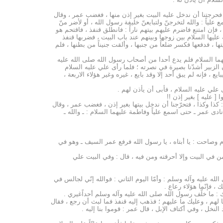
 ، فحرجتنا أن ندخل عليه البيت بغير إذن منها ، فغضب عمر ، وقال
ياً : والله لتخرجنّ ولتبايعنّ خليفة رسول الله ، أو لأضر منّ
 فإن امتنع فاضرم عليهم بيتهم ناراً : فانطلق قنفذ ، فاقتحم هو
ليها السلام بين زوجها وبينهم عند باب البيت ، فضربها قنفذ
، فدفعها فكسر ضلعاً من جنبها ، وألقت جنيناً من بطنها ، فلم
ما السلام فلم يدع أحدا من أصحاب رسول الله صلى الله عليه
ن الزبير أشدّنا بصيرة في نصرته ؛ فلما رأى علي عليه السلام
 ، فإنه لم يبق أحد إلا وقد بايع ، غيره وغير هؤلاء الاربعة ،
 علي عليه السلام ، فأبى أن يأذن لهم .
[ عليه ] بغير إذن !!
 كذا وكذا ، فتحرّجنا أن ندخل بيتها بغير إذن ، فغضب عمر ، وقال
دى عمر ـ حتى اسمع علياً وفاطمة عليهما السلام : ـ والله ـ
م وصاحت : يا أبتاه ، يا رسول الله فرفع عمر السيف ـ وهو في
في البيت وإلا أحرقته ومن فيه ، قال : وفي البيت علي
له عليه وآله وسلم : وأمّا اليوم الثاني : فوالله إنّي لجالس في
 فإنّما هؤلاء رعاع .
 : ما خلّف رسول الله صلى الله عليه وآله وسلم أحداًغيري .
ا لهم ، وعليك ما عليهم ؛ فذهب إليه قنفذ فما لبث أن رجع ، فقال
لنخل ، وفي أكتاف الإبل ، قال عمر : قوموا بنا إليه .