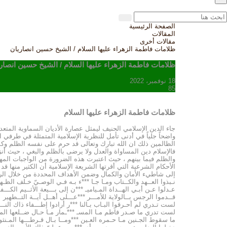
الصفحة الرئيسية
المقالات
مقالات أخرى
ظلامات فاطمة الزهراء عليها السلام / الشيخ حسين انصاريان
ظلامات فاطمة الزهراء عليها السلام / الشيخ حسين انصار
18 نوفمبر، 2022
85
ظلامات فاطمة الزهراء عليها السلام
جاء الدين الإسلامي الحنيف ليمثل عصارة الأديان السماوية المتعد
واضحاً جلياً في أدنى تأمل للنظرية الإسلامية المتمثلة في طرفي 
الظالمين ذلك ان الله تبارك وتعالى قد حرم على نفسه الظلم وكم
فالإسلام دين المساواة والعدل ولا يرضى بالظلم والبغي ، حيث أنزل
والظلم فيما بينهم ، حيث اعتبرت هذه الضرورة من الواجبات المهم
الأحكام الشرعية التي أقرتها الشريعة الإسلامية أن الكثير منها 
إلى شاطيء الأمان والكمال وضمن الأهداف المحددة من خلال الر
نـبذوا العــهد والكــتاب ومـا جـا ***ء بـه فـي الوصـيّ خـلف الظـه
عـدلوا عـن أبـي الهــداة المـياميـ ***ن إلى بـــيعة الأثــيم الكـــف
قــدموا الرجس بــالولاية للأمـــر ***عـــلى أهــل آيــة التــطهير
لست تـدري لم أحـرقوا البـاب بـالنا ***ر أرادوا إطـــفاء ذاك النـــ
لست تدري ما صـدر فاطم مـا المسـ ***ـمار مـا حـال ضــلعها ال
ما سقوط الجـنين مـا حـمره العـين ***ومــا بـال قـرطـــها المـنثو