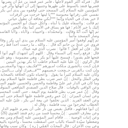
قال : فتركه أكثر القوم لأجلها ، فأمر عمر قنفذ بن عمّ أن يضربها
فضربها قنفذ بالسوط على ظهرها وجنبيها إلى أن أنهكها وأثّر في
المؤمنين عليه السلام إلى المسجد حتى أوقفوه بين يدى أبي بكر ،
نفسي على زفراتها محبوسة ***يا ليتها خرجت من الزفرات
لا خير بعدك في الحياة وإنّما ***أبكي مخافة أن تطول حياتي
ثم قالت : وااسفاه عليك يا أبتاه ، وأثكل حبيبك أبو الحسن المؤتم
إليك يا خير الأنام ؛ فها هو يساق في الأسر كما يقاد البعير .
ثم إنّها أنّت أنّةً وقالت : وامحمّداه ، واحبيباه ، واأباه ، واأبا ا
وصار المسجد مأتماً .
ثم إنّهم أوقفوا أمير المؤمنين عليه السلام بين يدي أبي بكر ، وقالوا 
فروي عن عديّ بن حاتم أنّه قال : ـ والله ـ ما رحمت أحداً قطّ رحمت
قال : فإن لم أفعل ؟ قالوا : نصرب الذي فيه عيناك .
قال : فرفع رأسه إلى السماء وقال : اللهم إنّي اشهدك أنّهم أتوا أن
فتحها فلم يقدورا ، فمسح عليها أبو بكر ، وهي مضمومة ، وهو عليه 
قال الراوي : إنّ علياً عليه السلام خاطب أبا بكر بهذين البيتين :
فـإن كـنت بـالشورى مـلكت امـورهم ***فكــيف بــهذا والمشــيرو
وإن كنت بـالقربى حــججت خـصيمهم ***فـــغيرك أولى بـــالنبيّ و
وكان عليه السلام كثيراً ما يقول : واعجباه تكون الخلافة بالصحابة ، ول
وفي الملل والنحل : إنّ عمر ضرب بطن فاطمة عليها السلام يوم ال
وما كان في الدار غير عليّ وفاطمة والحسن والحسين عليهم السلام (2
وعن الوافي بالوفيات : قال صلاح الدين الصفدي الشافعي المتوفّى 764 في ترجمة « النظام » في ذكر أقوال
وقال : إنّ عمر ضرب بطن فاطمة يوم البيعة ، حتى ألقت المحسن من 
وعن لسان الميزان : إنّ عمر رفس فاطمة عليها السلام حتى أسقطت
وعن العقد الفريد : الذين تخلّفوا عن بيعة أبي بكر ، عليّ عليه ال
الخطاب ليخرجوا من بيت فاطمة ، وقال له :
إن أبوا فقاتلهم ، فأقبل بقبس من نار على أن يضرم عليهم الدار ؛ فل
وعن معارف القتيبي : إنّ محسناً فسد من زخم قنفذ العدوي (26) .
وعن إثبات الوصية : … فأقام أمير المؤمنين عليه السلام ومن معه 
وضغطوا سيّدة النساء بالباب حتى أسقطت محسناً ، وأخذوه بالبيعة فام
وعن بيت الأحزان : قال المحدّث القمّي ( ره ) : وكان سبب وفاتها 