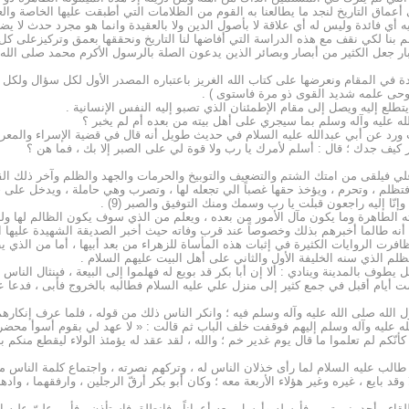
عماق التاريخ لنجد ما يطالعنا به القوم من الظلامات التي أطبقت عليها الخاصة والع
يه أي فائدة وليس له أي علاقة لا بأصول الدين ولا بالعقيدة وانما هو مجرد حدث لا يض
هلم بنا لكي نقف مع هذه الدراسة التي أفاضها لنا التاريخ ونحققها بعمق وتركيزعلى ك
ار جعل الكثير من أبصار وبصائر الذين يدعون الصلة بالرسول الأكرم محمد صلى الله
دة في المقام ونعرضها على كتاب الله الغريز باعتباره المصدر الأول لكل سؤال ول
يوحى علمه شديد القوى ذو مرة فاستوى ) .
تطلع إليه ويصل إلى مقام الإطمئنان الذي تصبو إليه النفس الإنسانية .
 عليه وآله وسلم بما سيجري على أهل بيته من بعده أم لم يخبر ؟
ورد عن أبي عبدالله عليه السلام في حديث طويل أنه قال في قضية الإسراء والمعراج
 كيف جدك ؛ قال : أسلم لأمرك يا رب ولا قوة لي على الصبر إلا بك ، فما هن ؟
 علي فيلقى من امتك الشتم والتضعيف والتوبيخ والحرمات والجهد والظلم وآخر ذلك الق
تظلم ، وتحرم ، ويؤخذ حقها غصباً الي تجعله لها ، وتصرب وهي حاملة ، ويدخل على حري
ا إليه راجعون قبلت يا رب وسمك ومنك التوفيق والصبر (9) .
الطاهرة وما يكون مآل الأمور من بعده ، ويعلم من الذي سوف يكون الظالم لها ولب
 أنه طالما أخبرهم بذلك وخصوصاً عند قرب وفاته حيث أخبر الصديقة الشهيدة عليها ال
ا تظافرت الروايات الكثيرة في إثبات هذه المأساة للزهراء من بعد أبيها ، أما من الذ
ظلم الذي سنه الخليفة الأول والثاني على أهل البيت عليهم السلام .
 يطوف بالمدينة وينادي : ألا إن أبا بكر قد بويع له فهلموا إلى البيعة ، فينثال ا
أيام أقبل في جمع كثير إلى منزل علي عليه السلام فطالبه بالخروج فأبى ، فدعا ع
ل الله صلى الله عليه وآله وسلم فيه ؛ وانكر الناس ذلك من قوله ، فلما عرف إنكارهم
 عليه وآله وسلم إليهم فوقفت خلف الباب ثم قالت : « لا عهد لي بقوم أسوأ محضراً 
 ، كأنّكم لم تعلموا ما قال يوم غدير خم ؛ والله ، لقد عقد له يؤمئذ الولاء ليقطع منكم 
لب عليه السلام لما رأى خذلان الناس له ، وتركهم نصرته ، واجتماع كلمة الناس من
 وقد بايع ، غيره وغير هؤلاء الأربعة معه ؛ وكان أبو بكر أرقّ الرجلين ، وارفقهما ، واده
لطلقاء ، أحد بني تيم ـ فأرسله وأرسل معه أعواناً ، فانطلق فاستأذن ، فأبي عليّ عليه ا