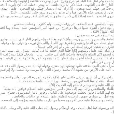
لا يشمت بكم أهل هذا البلد ثم خرج وخرج أخي [ وخرجت عائشة ] ليتوضأ وللصلاة ، فأسم
 [ أرد النار ] فأدخل التابوت . فلمّا ذكر التابوت ظننت أنه يهجر . فقلت له : أيّ تابوت ؟! ف
ّ في جهنّم عليه صخرة ، إذا أراد الله أن يسعّر جهنّم رفع الصخرة ، قلت : تهذي ؟! ق
 ، فألصقت خدّه بالأرض فما زال يدعو بالويل والثبور حتّى غمّضته … (18) .
روي لنا هذه القصة إضافة إلى كسر الضلع وإضرام النار فلقد روي عن محمد بن عمار
 يوماً بالحسين عليه السلام ، ثم رزقت زينب ، وام كلثوم ، وحملت بمحسن .
م دخول القوم عليها دارها ، وإخراج ابن عمّها أمير المؤمنين عليه السلام وما لحقه
يها ) (19) .
ه السلام في حديث طويل :
ة والحسن والحسين وزينب وأمّ كلثوم وفضّة ، وإضرامهم النار على الباب ، وخروج ف
 نسله من الدنيا وتفنيه وتطفىء نور الله ؟ والله متمّ نوره ، وانتهاره لها ، وقوله : 
ختاري إن شئت خروجه لبيعة أبي بكر ، أو إحراقكم جميعاً .
تداد امّته علينا ، ومنعهم إيّانا حقّنا الذي جعلته لنا في كتابك المنزل على نبيك المر
ه ليجمع لكم النبوّة والخلافة وأخذت النار في خشب الباب ، وإدخال قنفذ يده ( لعنه
ملة بالمحسن لستّة أشهر ، وإسقاطها إيّاه ، وهجوم عمر وقنفذ وخالد بن الوليد ؛ وص
ل جنين في بطنها .
اً ، حتى ألقى ملاءته عليها وضمّها إلى صدره وقوله لها : يا بنت رسول الله ، قد علم
الله على الأرض من يشهد أنّ محمداً رسول الله ، ولا موسى ولا عيسى ولا إبراهيم ولا 
 ، اخرج قبل أن اشهر سيفي فافني غابر الامّة ، فخرج عمر وخالد بن الوليد وقنفذ وعب
 النساء ، فقد جاءها المخاض من الرفسة ، وردّ الباب ، فأسقطت محسناً .
الله عليه وآله وسلم فيشكو إليه الحديث (20) .
ء والمنافقين وأتى بهم إلى منزل أمير المؤمنين عليه السلام فوافوا بابه مغلقاً
ح لهم الباب ؛ فأتوا بحطب فوضعوه على الباب ، وجاؤوا بالنار ليضرموه ، فصاح عمر ، و
وم قبل أن تتوارى عنهم ، فاختبت فاطمة عليها السلام وراء الباب والحائط .
شه ، واجتمعوا عليه حتى أخرجوه سحباً من داره ، ملبّباً بثوبه يجرّونه إلى المسجد .
لله ورسوله فينا أهل البيت ، وقد أوصاكم رسول الله صلى الله عليه وآله وسلم باتّباعنا 
 .