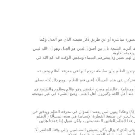
 بصورة مباشرة أو عن طريق ذكر نقيضه الذي هو العدل وكما
ألا وهي مسألة العدل حيث أقرت الشيعة بأن من أصول الدين هو العدل وهو أن الله ليس
عمته الالهية .
ية بأن الظالمين ليس لهم نصير ولا تنصرهم السماء وبنفس الوقت قد أكد الله في
م من الظلم وأي ضابطة نرجع اليها في معرفة الظلم وتعريفه
 مشتركين في هذه المسألة أعني قبح الظلم ، ومع ذلك كله نعطي
ال ظلمه يظلمه ظلماً ومظلمة ، فالظلم مصدر حقيقي وهو ظالم وظلوم والظلمة هم
، والظلامة ما تظلمه وهي المظلمة . وتظالم القوم : ظلم بعضهم بعضاً وفي المفردات للراغب الاصفهاني (5) : والظلم عند أهل اللغة وكثيرون أهل العلم : وضع الشيء في غير موضعه
وأما شرعاً : الظلم وضع الشيء في غير موضعه الشرعي (7) والظلم أصله الجور ومجاوزة الحد ومعناه الشرعي وضع الشيء في غير موضعه الشرعي (8) وهكذا يتبين لمن يقصد السؤال في معرفة الظلم ويدقق في
 ليعبر عن طبيعة الفطرة الإنسانية في هذه المسألة ( الظلم
ا الظلم للعلتين المتقدمتين ، ولكن نقول إذا فقدتا هاتين
ي الذي لا يزال يأكل بنفوس المسلمين وإلى وقتنا الحاضر ألا
لنسل المبارك ام الحسنين عليهما السلام .