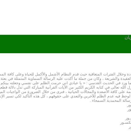
يان
دة وخلال الفترات المتعاقبة حيث قدم النظام الأشمل والأكمل للحياة وعلى كافة المست
العقيدة والشريعة ، وكان من جملة ما أكدت عليه الرسالة السماوية المتمثلة في بعثة
ا ورد في الحديث القدسي : « يا عبادي اني حرمت الظلم على نفسي وجعلته بينكم محر
 الله تعالى في كتابه الكريم الكثير من الآيات القرآنية المباركة التي تدل دلالة قط
ة على كافة الأصعدة والمجالات الحياتية ، فنرى من خلال الضرورة من الواجبات المه
قد لوحظ فيه عدم الظلم للآخرين والتعدي على حقوقهم ، كل هذه التأكيد لكي تسير الإ
سالة المحمدية السمحاء .
ور
ور
ـور
مكسـور
ر