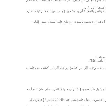
له فكسره ـ وكان من سعف ـ ثم دخلوا فأخرجوا عليّاً عليه السلام
أصيحنّ إلى ربّي ؛
ا يناظر بالمدينة أن يخسف بها [ وبمن فيها ] ، فأدركها سلمان
أخاف أن تخسف بالمدينة ، وعليّ عليه السلام بعثني إليك ،
سماء ـ :
ن )(15) .
ى ثلاث وددت أنّي لم أفعلهنّ : وددت أنّي لم أكشف بيت فاطمة
 وهو يقول « [ لعمري ] لقد وفيت بها فظاهرت على وليّ الله أنت
ي ، فنظرت إليها ، فاستيقنت عند ذلك أنّه ساحر ! [ فذكرت لك