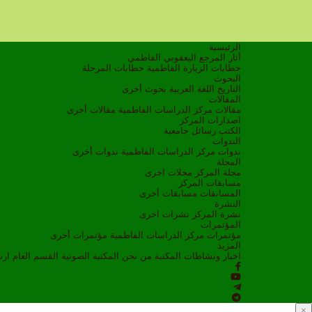
الرئيسية
أثار المرجع اليعقوبي الفاطمي
خطابات الزيارة الفاطمية
خطابات المرحلة
البحوث
التاريخ
اللغة العربية
بحوث أخرى
المقالات
مقالات مركز الدراسات الفاطمية
مقالات أخرى
اصدارات المركز
الكتب
رسائل جامعية
الندوات
ندوات مركز الدراسات الفاطمية
ندوات أخرى
المجلة
مجلة المركز
مجلات اخرى
مسابقات المركز
المسابقات
مسابقات أخرى
النشرة
نشرة المركز
نشرات اخرى
المؤتمرات
مؤتمرات مركز الدراسات الفاطمية
مؤتمرات أخرى
المزيد
اخبار ونشاطات
المكتبة
من نحن
المكتبة الصوتية
القسم العام
ار
×