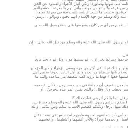
امة على ثبوتها وصدورها ولكن اتباع الأهواء والصدود عن الحق
ر من عرفه ولا ينفع من جهله ، وأنى لهم بالمعرفة الحقة والنور
ل جوانبها وحسب ما تسعنا قابليتنا المحدودة في معرفة كوامن
 عليه وآله وسلم من جهة الإسلام انهم يحبون ويوالون الرسول
كل استفهام من أي من كان ، ونعرضها على سنة رسول الله صلى
 لرسول الله صلى الله عليه وآله وسلم من قبل الله تعالى « إن
تل .
مها ومنزلها بغير إذن ، ثم يمسها هوان وذل ثم لا تجد مانعاً
علها ولذلك نجده في أكثر من مرة يوصي الزهراء وأمير المؤمنين
سلام بأنها ستظلم من بعده وانها أول الناس لحوقاً به من أهل
ي يظلمها حقها ؟ فهذا ما ترويه قصة سقيفة بني ساعدة وإليك ما
لناس يبايعون ، فعرف أن جماعة في بيوت مسترون ، فكان يقصدهم
مر بحطب ونار وقال : والذي نفس عمر بيده ليخرجنّ ، أو
 قال : ما بالكم أتروني فعلت ذلك ؟!
منكم ، تركتم رسول الله صلى الله عليه وآله وسلم جنازةً بين
بذلك منها الرجاء ولكنكم قطعتم الأسباب بينكم وبين نبيّكم ، والله
ع أبي بكر ، طاعتهم له ، وتعظيمهم له ، جلس في بيته ؛ فقال
اهما ، وأبعدهما غوراً ؛ والآخر أفظّهما وأغلظهما ، وأخشنهما ،
لسلام أن يأذن له .