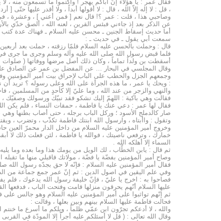
فقال عمر : يا هؤلاء إنّ أباكم يهجر ! واكتموا ما تسمعون منه ، 
، قل : لا إله إلاّ الله ، قال : لا أقولها أبداً ، ولا أقدر عليها حتّى
وصاحبي هذا ، قلت : عمر ؟! قال نعم [ فمن أعني ] ، وعشرة ، في جب
عن الذكر بعد إذ جاءني فبئس القرين ، لعنه الله ، ألصق خدّي بالأرض
أما حديث إسقاط الجنين ـ محسن عليه السلام ـ فهناك عدة كتب ت
سمعت أبي يقول ـ في حديث ـ :
قال : وحملت بالحسن عليه السلام فلمّا رزقته ، حملت بعد أربعين
فلما قبض رسول الله صلى الله عليه وآله وسلم وجرى ما جرى في يو
أسقطت بن ولداً تماماً ، وكان ذلك أصل مرضها ووفاتها ( صلوات الله عل
وقال المجلسي في البحار … عن المفضل بن عمر عن الصادق علي
وجمعهم الجزل والحطب على الباب لإحراق بيت أمير المؤمنين وفاطم
: ويحك يا عمر ، ما هذه الجرأة على الله وعلى رسوله ؟ تريد أن نقطع
والنهي والزجر من عند الله ، وما عليّ إلا كأحدٍ من المسلمين ، فا
فقالت وهي باكية : اللهمّ إليك نشكو فقد نبيّك ورسولك وصفيّك ، وار
فقال لها عمر : دعي عنك يا فاطمة ، حمقات النساء ، فلم يكن الل
صار كالدملج الأسود ؛ وركل الباب برجله ، حتى أصاب بطنها وهي حا
وتقول : واأبتاه ، وارسول الله ابنتك فاطمة تكذّب ، وتضرب ، ويقت
وخروج أمير المؤمنين عليه السلام من داخل الدار محمرّ العين حاسر
خمارك ، وترفعي ناصيتك ، فوالله يا فاطمة ، لئن فعلت ذلك لا أبقى 
السماء إلا أهلكه الله .
ثم قال : يابن الخطّاب ، لك الويل من يومك هذا وما بعده وما يليه
وصاح أمير المؤمنين بفضّة يا فضّة ، مولاتك فاقبلي منها ما تقبله
فقال أمير المؤمنين عليه السلام : فإنّه لا حق بجدّه رسول الله صلى 
وفي علم اليقين في اصول الدين : ثم إنّ عمر جمع جماعة من الطلقا
فصاحوا به : اخرج يا عليّ ، فإنّ خليفة رسول الله يدعوك ، فلم يفت
عليها السلام أنّهم يحرقون منزلها قامت وفتحت الباب ، فدفعها الق
ثم إنّهم تواثبوا على أمير المؤمنين عليه السلام وهو جالس على فرا
فحالت فاطمة عليها السلام بينهم وبين بعلها ، وقالت :
والله ، لا أدعكم تجرّون ابن عمّي ظلماً ، ويلكم ما أسرع ما خنتم ا
وقال الله تعالى : ( قل لا أسئلكم عليه أجراً إلا المودّة في القربى )