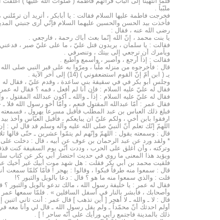
فلمّا انتهينا إلى الباب فرأتهم فاطمة ( صلوات الله عليها ) أغلق
ملبّباً .
فخرجت فاطمة عليها السلام فقالت : يا أبابكر ، أتريد أن ترمّلني م
فأخذت بيد الحسن والحسين عليهما السلام فإنّي أرى جنبتي المدينة 
رضى الله عنه ، فقال :
يا بنت محمد ، إنّ الله إنّما بعث أباك رحمة ، فارجعي .
فقالت : يا سلمان ، يريدون قتل عليّ ، ما على عليّ صبر ، فدعني
ويأمرك أن ترجعي إلى بيتك ، وتنصرفي .
فقالت : إذاً أرجع ، وأصبر ، وأسمع وأطيع .
قال : فأخرجوه من منزله ملّبا ، ومرّوا به على قبر النبي صلى الل
يـ ( ابن أمّ إنّ القوم استضعفوني ) (14) إلى آخر الآية .
وجلس أبو بكر في في سقيفة بني ساعدة ، وقدم عليّ ، فقال له عم
فقال له عليّ عليه السلام : فإن أنا لم أفعل ، فمه ؟ فقال له عمر 
فقال له عليّ عليه السلام : إذاً ـ والله ـ أكون عبدالله المقتول ، و
فقال عمر : أمّا عبدالله المقتول فنعم ، وأمّا أخو رسول الله فلا ـ حتّى
فبلغ ذلك العباس بن عبد المطّلب فأقبل مسرعاً يهرول ، فسمعته 
ارفقوا بابن أخي ، ولكم عليّ ان يبايعكم ، فأقبل العبّاس وأخذ بيد
اللهمّ إنّك تعلم أنّ النبيّ صلى الله عليه وآله وسلم قد قال لي : 
قال : وسمعته يقول : اللهمّ وإنّهم لم يتمّوا عشرين ـ حتّى قالها ثلاثاً 
* ولقد ورد عن عبد الرحمان بن عوف عن أبيه ، قال : دخلت على أ
وتركته ، وأن اغلق على الحرب ، وددت أنّي يوم السقيفة كنت قذفت ال
ويؤيد هذا المعنى ما روي في حديث احتضار أبي بكر عن كتاب سلي
فلقيت محمد بن أبي بكر فقلت : هل شهد موت أبيك غير أخيك عبدا
قال : سمعوا منه طرفاً فبكوا ، وقالوا : يهجر ! فأمّا كلمّا سمعت أنا 
قلت : والذي سمعوا منه ما هو ؟ قال : دعا بالويل والثبور ؟!
فقال له عمر : يا خليفة رسول الله ، مالك تدعو بالويل والثبور ؟ ق
وأصحابك ، فأبشر بالنار في أسفل السافلين » . فلمّا سمعها عمر خر
قال : لا ـ والله ـ لا أهجر [ أين تذهب ] قال عمر : أنت ثاني اثنين إذ
أولم احدثك أنّ محمّداً ـ ولم يقل رسول الله ـ قال لي وأنا معه ف
ذلك بالمدينة فاجتمع رأيي ورأيك على أنّه ساحر ! ] .