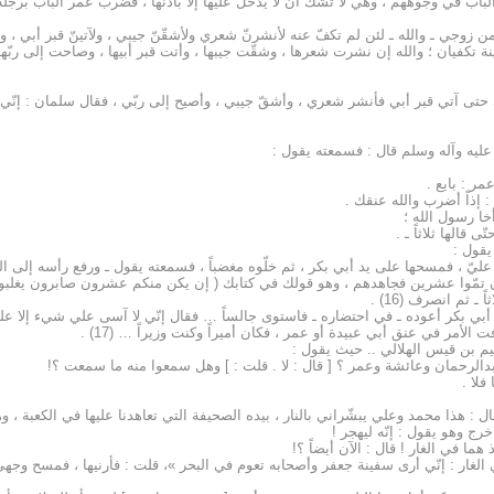
ت الباب في وجوههم ، وهي لا تشكّ أن لا يدخل عليها إلا باذنها ، فضرب عمر الباب برج
ن زوجي ـ والله ـ لئن لم تكفّ عنه لأنشرنّ شعري ولأشقّنّ جيبي ، ولآتينّ قبر أبي ، ول
تكفيان ؛ والله إن نشرت شعرها ، وشقّت جيبها ، وأتت قبر أبيها ، وصاحت إلى ربّها ل
 حتى آتي قبر أبي فأنشر شعري ، وأشقّ جيبي ، وأصيح إلى ربّي ، فقال سلمان : إنّي 
ه عليه وآله وسلم قال : فسمعته يقول :
ر : بايع .
: إذاً أضرب والله عنقك .
أخا رسول الله ؛
 قالها ثلاثاً ـ .
يقول :
 عليّ ، فمسحها على يد أبي بكر ، ثم خلّوه مغضباً ، فسمعته يقول ـ ورفع رأسه إلى ال
إن تمّوا عشرين فجاهدهم ، وهو قولك في كتابك ( إن يكن منكم عشرون صابرون يغلبوا مأتي
ـ ثم انصرف (16) .
بي بكر أعوده ـ في احتضاره ـ فاستوى جالساً … فقال إنّي لا آسى علي شيء إلا عل
أمر في عنق أبي عبيدة أو عمر ، فكان أميراً وكنت وزيراً … (17) .
م بن قيس الهلالي .. حيث يقول :
لرحمان وعائشة وعمر ؟ [ قال : لا . قلت : ] وهل سمعوا منه ما سمعت ؟!
فلا .
ال : هذا محمد وعلي يبشّراني بالنار ، بيده الصحيفة التي تعاهدنا عليها في الكعبة ،
ج وهو يقول : إنّه ليهجر !
 هما في الغار ! قال : الآن أيضاً ؟!
ي الغار : إنّي أرى سفينة جعفر وأصحابه تعوم في البحر »، قلت : فأرنيها ، فمسح وجه