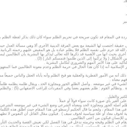
ر
ير
الواردة في المقام قد تكون صريحة في تحريم الظلم سواء كان ذلك بذكر لفظة الظلم
ه تعالى ( ان الله لا يظلم مثقال ذرة ) (1) ليؤكد على حقيقة اختصت لها الشيعة مع بعض الفرقة الدينية الآخرى 
ن الله قد حرم على نفسه الظلم فلا يظلم عباده بل هو المفيض عليهم رحمته الربانية ون
للظالمين من نصير ) (2) ليؤكد على مسألة أخرى بحيث انها من الأهمية قد ذكرها الله تعالى ليذكر بها البشر
شكال ( ولا تركنوا إلى الذين ظلموا فتمسكم النار ) (3) .
لتأكيد على هذا الأمر المهم والضروري لتكامل البشرية .
لإسلامية أنه إذا كان هذا الحال في حرمة الظلم وعدم معونة الظالمين فما المفهو
ذلك أنه من الأمور الفطرية والعقلية هو قبح الظلم وأنه يأباه العقل والناس جميعاً
هم معناه .
لغة فقد جاء في لسان العرب (4) : الظلم وضع الشيء في غير موضعه . وأصل الظلم الجور ومجاوزة الحد ، ويق
المانعون أهل الحقوق حقوقهم 
لى الغير باي صورة كانت سواء قولاً أو عملاً .
في هذا المقام ، ولنعم ما قال الحكيم أرسطو في هذا المقام حيث أطلق هذه الكلمات
ة لخوف معاد أو علة سياسية لخوف سيف ) . فيكون مقال القائل أن النفوس لا تظهر هذ
ي للإنسان فيكون من أعتى الظالمين .
لمقام في الظلم وقبحه وحرمته ندخل في هذا الفصل لكي نعيش القصة والحديث التأريخ
لتي لم يترك في المسلمين آنذاك من أهله ومن ذريته إلا هذه الميمونة الطاهرة ذو ا