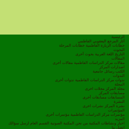
الرئيسية
أثار المرجع اليعقوبي الفاطمي
خطابات الزيارة الفاطمية
خطابات المرحلة
البحوث
التاريخ
اللغة العربية
بحوث أخرى
المقالات
مقالات مركز الدراسات الفاطمية
مقالات أخرى
اصدارات المركز
الكتب
رسائل جامعية
الندوات
ندوات مركز الدراسات الفاطمية
ندوات أخرى
المجلة
مجلة المركز
مجلات اخرى
مسابقات المركز
المسابقات
مسابقات أخرى
النشرة
نشرة المركز
نشرات اخرى
المؤتمرات
مؤتمرات مركز الدراسات الفاطمية
مؤتمرات أخرى
المزيد
اخبار ونشاطات
المكتبة
من نحن
المكتبة الصوتية
القسم العام
ارسل سؤالك
اتصل بنا