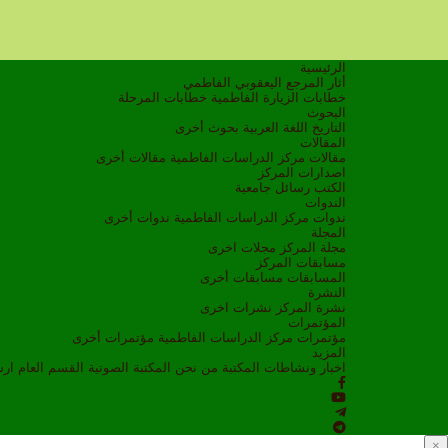
الرئيسية
أثار المرجع اليعقوبي الفاطمي
خطابات الزيارة الفاطمية
خطابات المرحلة
البحوث
التاريخ
اللغة العربية
بحوث أخرى
المقالات
مقالات مركز الدراسات الفاطمية
مقالات أخرى
اصدارات المركز
الكتب
رسائل جامعية
الندوات
ندوات مركز الدراسات الفاطمية
ندوات أخرى
المجلة
مجلة المركز
مجلات اخرى
مسابقات المركز
المسابقات
مسابقات أخرى
النشرة
نشرة المركز
نشرات اخرى
المؤتمرات
مؤتمرات مركز الدراسات الفاطمية
مؤتمرات أخرى
المزيد
اخبار ونشاطات
المكتبة
من نحن
المكتبة الصوتية
القسم العام
ار
×