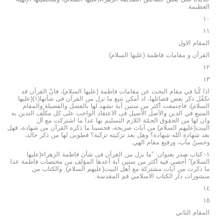
العظيمة.
١٠
١١
المقام الاول
القرآن و مقامات فاطمة (عليها السلام)
١٢
١٣
اذا كُنا في مقام البحث عن مقامات فاطمة (عليها السلام)، فانّ القرآن قد
تكفّل ذكر بعض فضائلها، اذ أمكن تتبع ما نزل من القرآن فى شأنها(١)(عليها
السلام)، فاجتمعت أكثر من ستين آية تشهد لها بالفضل والفضيلة والمقام
المنيع في الدين والأصل الأصيل فى الاعتقاد الواجب على كل مكلّف التدين به
وان لها من الحقوق الجمّة اللازم التسليم بها عدا ما اشتركت مع آل
البيت(عليهم السلام) من آيات صريحة، فحسبنا ما ذكره القرآن من شهادة، فهل
بعد شهادة الله شهادة؟ وهل بعد تزكيته تزكية؟ فطوبى لها من ذكر خالد،
وحسنُ مآب، ورفيع مقام الهي.
١- كتاب صدر بعنوان: “ما نزل من القرآن فى شأن فاطمة الزهراء(عليها
السلام)” أُحصي فيه أكثر من ستين آية أعدها المؤلف من مختصات فاطمة عدا
ما ذكرت من آيات مشتركة مع أهل البيت(عليهم السلام). والكتاب من
منشورات دار الكتاب الاسلامي قم المقدسة.
١٤
١٥
المقام الثاني