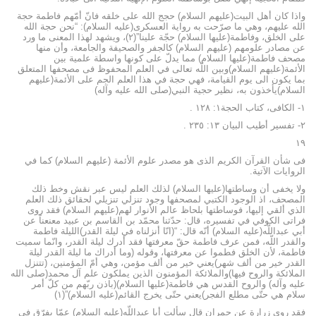
واذا كان أهل البيت(عليهم السلام) حجج الله على خلقه فانّ أمّهم فاطمة حجة
الله عليهم، وهي ما صرّحت به رواية العسكرى(عليه السلام): “نحن حجة الله
على الخلق، وفاطمة(عليها السلام) حجّة علينا”(٢)، ويشهد لهذا المعنى ما ورد
عن مصادر علومهم (عليهم السلام) كالجفر والصحيفة والجامعة، وأن منها
مصحف فاطمة(عليها السلام) مما يدلّ على كونها واسطة علمية بين
الأئمة(عليهم السلام)وبين اللّه تعالى في العلم المحفوظ فى مصحفها المتعلق
بما يكون الى يوم القيامة، فهي حجة في هذا العلم الجم على الأئمة(عليهم
السلام)يأخذون به، نظير حجية النبي(صلى الله عليه وآله)
١- الكافى، كتاب الحجة١: ١٢٨ .
٢- تفسير أطيب البيان ١٣: ٢٣٥ .
١٩
فى شأن القرآن الكريم الذى هو مصدر علوم الأئمة (عليهم السلام) كما في
الروايات الآتية.
ولا يخفى أن وساطتها(عليها السلام) لذلك العلم ليس عبر نقش وخط ذلك
المصحف، اذ الوجود الكتبي لمصحفها وجود تنزلي تنزيلي لحقائق ذلك العلم
الذي ألقي إليها، فوساطتها بلحاظ عالم الأنوار لهم(عليهم السلام) فقد روى
فراتى الكوفي في تفسيره، قال: حدّثنا محمّد بن القاسم بن عبيد معنعناً عن
أبي عبداللّه(عليه السلام) أنّه قال: “(انّا أنزلناه في ليلة القدر)الليلة فاطمة
والقدر اللّه، فمن عرف فاطمة حقّ معرفتها فقد أدرك ليلة القدر، وانّما سميت
فاطمة، لأن الخلق فطموا عن معرفتها، وقوله (وما أدراك ما ليلة القدر ليلة
القدر خير من ألف شهر)يعني خير من ألف مؤمن، وهي أمّ المؤمنين، (تتنزل
الملائكة والروح فيها)والملائكة المؤمنون الذين يملكون علم آل محمد(صلى الله
عليه وآله) والروح القدس هي فاطمة(عليها السلام)(باذن ربّهم من كلّ أمر
سلام هي حتّى مطلع الفجر)يعني حتّى يخرج القائم(عليه السلام)”(١)
فقد روى زرارة عن حمران قال سألت أبا عبداللّه(عليه السلام) عمّا يفرّق في