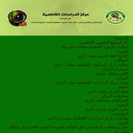
الرئيسية
أثار المرجع اليعقوبي الفاطمي
خطابات الزيارة الفاطمية
خطابات المرحلة
البحوث
التاريخ
اللغة العربية
بحوث أخرى
المقالات
مقالات مركز الدراسات الفاطمية
مقالات أخرى
اصدارات المركز
الكتب
رسائل جامعية
الندوات
ندوات مركز الدراسات الفاطمية
ندوات أخرى
المجلة
مجلة المركز
مجلات اخرى
مسابقات المركز
المسابقات
مسابقات أخرى
النشرة
نشرة المركز
نشرات اخرى
المؤتمرات
مؤتمرات مركز الدراسات الفاطمية
مؤتمرات أخرى
المزيد
اخبار ونشاطات
المكتبة
من نحن
المكتبة الصوتية
القسم العام
ارسل سؤالك
اتصل بنا