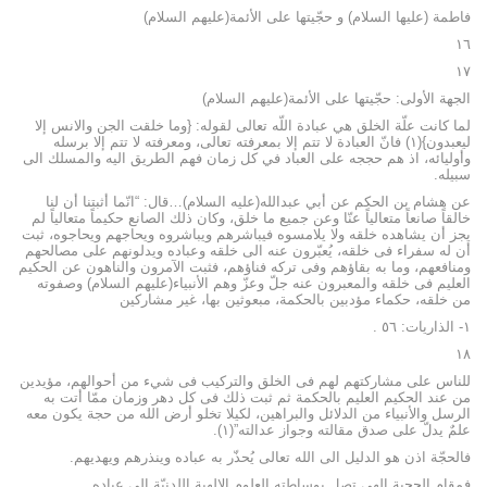
فاطمة (عليها السلام) و حجّيتها على الأئمة(عليهم السلام)
١٦
١٧
الجهة الأولى: حجّيتها على الأئمة(عليهم السلام)
لما كانت علّة الخلق هي عبادة اللّه تعالى لقوله: {وما خلقت الجن والانس إلا
ليعبدون}(١) فانّ العبادة لا تتم إلا بمعرفته تعالى، ومعرفته لا تتم إلا برسله
وأوليائه، اذ هم حججه على العباد في كل زمان فهم الطريق اليه والمسلك الى
سبيله.
عن هشام بن الحكم عن أبي عبدالله(عليه السلام)…قال: “انّما أثبتنا أن لنا
خالقاً صانعاً متعالياً عنّا وعن جميع ما خلق، وكان ذلك الصانع حكيماً متعالياً لم
يجز أن يشاهده خلقه ولا يلامسوه فيباشرهم ويباشروه ويحاجهم ويحاجوه، ثبت
أن له سفراء فى خلقه، يُعبّرون عنه الى خلقه وعباده ويدلونهم على مصالحهم
ومنافعهم، وما به بقاؤهم وفى تركه فناؤهم، فثبت الآمرون والناهون عن الحكيم
العليم فى خلقه والمعبرون عنه جلّ وعزّ وهم الأنبياء(عليهم السلام) وصفوته
من خلقه، حكماء مؤدبين بالحكمة، مبعوثين بها، غير مشاركين
١- الذاريات: ٥٦ .
١٨
للناس على مشاركتهم لهم فى الخلق والتركيب فى شيء من أحوالهم، مؤيدين
من عند الحكيم العليم بالحكمة ثم ثبت ذلك فى كل دهر وزمان ممّا أتت به
الرسل والأنبياء من الدلائل والبراهين، لكيلا تخلو أرض الله من حجة يكون معه
علمٌ يدلّ على صدق مقالته وجواز عدالته”(١).
فالحجّة اذن هو الدليل الى الله تعالى يُحذّر به عباده وينذرهم ويهديهم.
فمقام الحجية إلهي تصل بوساطته العلوم الإلهية اللدنيّة الى عباده.