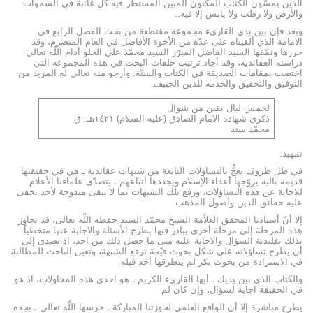
الذين يمسّون الكتاب المكنون المبين المستطر فيه كل غائبة في السموات
والأرض ولا رطب ولا يابس إلا فيه..
وبعد فإن بين يدي القارىء مجموعة مقتطعة من بحث الفصل الرابع في
الامامة الذي ألقيناه على عدّة من الأخوة الأفاضل في العام المنصرم، وقد
حررها ونمّقها السيد الفاضل المبرّز السيد محمّد علي الحلو أدام اللّه تعالى
دراسته العقائدية، وقد أجاد ترتيب حلقات البحث في هذه المجموعة التي
اختصت بمقامات الصديقة في الكتاب والسنّة. وأرجو منه تعالى له المزيد من
التوفيق والتحقيق والخدمة للدين الحنيف.
لخمس ليال بقين من شوال
ذكرى شهادة الامام الصادق (عليه السلام) ١٤٢١هـ. ق
محمّد سند
تمهيد:
في ظل ظروف تعجُّ بالتساؤلات النابعة من شبهات عقائدية ـ هي في حقيقتها
قديمة بالية يروّجها أعداء الإسلام ويجددها أتباعهم ـ يتصدّى علماءنا الأعلام
للاجابة عن هذه التساؤلات، ورفع تلك الشبهات بما لا يبقى مندوحة لأحد تخفى
عليه حقائق الدين وأصول المذهب.
إلا أنّ أستاذنا المحقق العلاّمة الشيخ محمّد السند حفظه اللّه تعالى، قد تجاوز
هذه المرحلة إلى مرحلة أخرى يبادر فيها بطرح الأسئلة والاجابة عنها متخطياً
بذلك تقليدية السؤال والاجابة عليه متى ما حصل ذلك من احد، اذ تصدى إلى
أن يطرح تساؤلاته على شكل بحوث قيّمة ترفع الشبهة، وتعين الباحث للمطالبة
في الاستزادة من بحوث بكر لم يتطرقها أحد قبله.
والكتاب الذي بين يديك ـ أيها القارىء الكريم ـ هو احدى هذه المحاولات، اذ هو
في الحقيقة اجابة لسؤال، وإن كان لم
يطرح مباشرة إلا أن الواقع العلمي لحوزتنا المباركة ـ حرسها اللّه تعالى ـ يجده