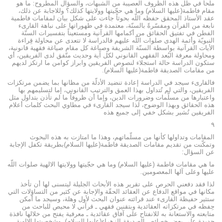
ملحاً في ظل هذه الظروف العصيبة من الشبهات، والسؤال المطروح: ما هو
مقام فاطمة(عليها السلام) وما هي حجّيتها وولايتها كذلك؟ وللاجابة عن ذلك،
عقد الأستاذ المحقق حفظه اللّه بحوثاً جاءت على شكل بيان لمقامات فاطمية
نابعة من القرآن ومفسّرةً بالسنّة، معتمدة في ظهوراتها على نباهة القارىء
الفطن في تفتيق الحقائق من أكمامها القرآنية ومستعيناً بتفسيرات السنّة
النبويّة وأئمة الهدى صلوات اللّه عليهم فالدراسة لا تتعدى عن محاولة قِراءة
الأيات القرآنية بواسطة السنّة الشريفة وصياغة كل مقام صياغة فقهية قانونية،
ومحاولة معرفة البُعد الفقهي القانوني لكل آية وحديث متّفق لدى الفريقين، أي
ستكون الدراسة حالة استجلاء لنصوص الفريقين وابراز كوامن ما ارتكز لديهم
من مقامات الصديقة فاطمة(عليها السلام).
فالقارىء سيجد في الدراسة إعادة تنضيد الأدلّة من مظانها بما يضمن مرتكزات
الفريقين، والتي لم تُتداول بهذا العمق والترتيب القانوني، إما لتسليمهم بها
واعتبارها من مسلّمات وضرورات الدين، وإما أن ظروفاً ما لم تأذن بتداول مثل
هذه الحقائق وبهذا الوضوح، لذا سيجد القارىء في مطاوي البحث كلمات أعلام
الفريقين تُشير بشكل خفي إلى جميع هذه
٩
المقامات وتداولها كأنها من مسلّماتهم، وهذا ما امتازت به هذه البحوث
وتمكّنت من تقديم مقامات الصديقة فاطمة(عليها السلام)بطريقة تكفل الإجابة
عن السؤال:
ما هي مقامات فاطمة (عليها السلام) وما هي حجّيتها وولايتها الالهية صلوات اللّه
عليها وعلى آلها المعصومين.
لذا فقد دفعني الحرص على تقرير هذه الأبحاث الجليلة ليتسنى لها أن تأخذ
مكانها في مواقع الدفاع عن العقائد الحقّة والإجابة عن كثير من التساؤلات التي
ستثير حفيظة القارىء عند قرائته عنوان البحث لأول وهلة، وسيجد ما أمكن
حِفظه في مرتكزاته العقائدية وبتقنين فقهي ـ قرآني لا محيص للباحث من
متابعته والاستعانة به للانفتاح على آفاق عقائدية ـ معرفية يفتح من خلالها نافذة
جديدة على بعض خصائص الصديقة الزهراء(عليها السلام)، وشخصيتها الإلهية