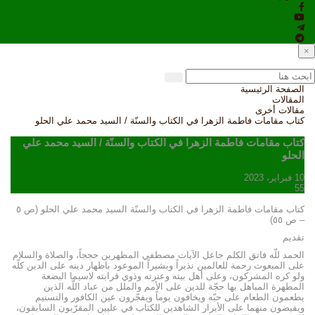
×
الصفحة الرئيسية
المقالات
مقالات أخرى
كتاب مقامات فاطمة الزهرا في الكتاب والسنّة / السيد محمد علي الحلو
كتاب مقامات فاطمة الزهرا في الكتاب والسنّة / السيد محمد علي
الحلو
10 فبراير، 2023
55
كتاب مقامات فاطمة الزهرا في الكتاب والسنّة السيد محمد علي الحلو (ص ٥
– ص ٥٥)
تقديم
الحمد للّه فاتق الكلم جاعل الآيات مصطفي المطهرين حججاً، والصلاة والسلام
على المبعوث رحمة للعالمين نذيراً وبشيراً الموعود باظهار دينه على الدين كلّه
ولو كره المشركون، وعلى أهل بيته وعترته وذوي قرابته لاسيما البضعة
المطهرة المباهل بها حجّة للدين على الأمم والملل من عباد اللّه الذين
يطعمون الطعام على حبّه ويخافون يوماً ويفجّرون عين الكافور والتسنيم
ويفيضون منهما على الأبرار الشاهدين للكتاب في عليين المقرّبون السابقون،