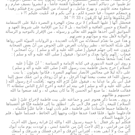
ثمّ طيبوا عن دنياكم أنفساً ، و اطمئنّوا للفتنة جأشاً ، و أبشروا بسيف صارم ، و
سطوة معتد غاشم ، و بهرج شامل ، و استبداد من الظالمين يدع فيئكم زهيداً ،
و جمعكم حصيداً ، فيا حسرة لكم ، و أنّى بكم و قد عُمّيت عليكم ؟! ﴿ …
أَنُلْزِمُكُمُوهَا وَأَنتُمْ لَهَا كَارِهُونَ ﴾ 33 ؟! ” 34 .
فتحصّل أنّها ( عليها السلام ) لا ترى مجرّد الهجرة و النصرة دليلا على الاستقامة
و الصلاح و حسن العاقبة و الخاتمة ، بل لا بُـدّ من الإقامة على شروط العهد و
المواثيق التي أخذها عليهم الله تعالى و رسوله ، من الإقرار بالتوحيد و الرسالة
و الولاية لأهل بيته و مودّتهم و نصرتهم .
و هذا عين ما تقدّم استفادتُه من الآيات العديدة ، و الروايات النبويّة التي رواها
أهل سُـنّة الجماعة ، نظير روايات العرض على الحوض من أنّ بعض الصحابة
يُزوَون عنه إلى جهنّم فيقول ( صلى الله عليه و آله و سلم ) : ربّ أصحابي !
فيجاب : إنّهم بدّلوا بعدك و أحدثوا ، فيقول ( صلى الله عليه و آله و سلم ) :
بُعداً بُعداً سُحقاً سُحقاً .
و روى ابن قتيبة الدينوري في كتابه الإمامة و السياسة : ” أنّ عليّـاً ( عليه
السلام ) خرج يحمل فاطمة بنت رسول الله ( صلى الله عليه و آله و سلم )
على دابّة ليلا في مجالس الأنصار تسألهم النصرة ، فكانوا يقولون : يا بنت
رسول الله! قد مضت بيعتنا لهذا الرجل ، و لو أنّ زوجك و ابن عمّك سبق إلينا
قبل أبي بكر ما عدلنا به ، فيقول عليٌّ كرّم الله وجهه : أفكنت أدع رسول الله (
صلى الله عليه و آله و سلم ) في بيته لم أدفنه و أخرج أُنازع الناس سلطانه ؟!
فقالت فاطمة : ما صنع أبو الحسن إلاّ ما كان ينبغي له ، و لقد صنعوا ما الله
حسيبهم و طالبهم .
و روى ـ بعدما ذكر هجوم عمر و جماعته على بيت فاطمة لإخراج عليّ ( عليه
السلام ) للبيعة ـ أنّ عمر قال لأبي بكر : انطلق بنا إلى فاطمة فإنّا قد أغضبناها
، فانطلقا جميعاً فاستأذنا على فاطمة ، فلم تأذن لهما ، فأتيا عليّـاً فكلّماه ،
فأدخلهما عليها ، فلمّا قعدا عندها حوّلت وجهها إلى الحائط ، فسـلّما عليها ، فلم
تردّ عليهما السلام . .
فتكلّم أبو بكر فقال : يا حبيبة رسـول الله ! والله إنّ قرابة رسول الله أحـبّ
إليّ من قرابتي ، و إنّكِ لأحبّ إليّ من عائشة ابنتي ، و لوددت يوم مات أبوك
أنّي متّ و لا أبقى بعده ، أفتراني أعرفك و أعرف فضلك و شـرفك و أمنعك