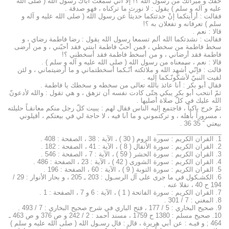
حقّك و ميراثك من رسول الله ؟! إلاّ أنّي سمعت أباك رسول الله ( صلى الله
عليه و آله و سلم ) يقول : لا نورث ما تركناه ، فهو صدقة .
فقالت : أرأيتكما إنْ حدثتكما حديثاً عن رسول الله ( صلى الله عليه و آله و
سلم ) تعرفانه و تفعلان به ؟!
قالا : نعم .
فقالت : نشدتكما الله ألم تسمعا رسول الله يقول : رضا فاطمة رضاي ، و
سخط فاطمة من سخطي ، فمن أحبّ فاطمة ابنتي فقد أحبّني ، و من أرضى
فاطمة فقد أرضاني ، و من أسخط فاطمة فقد أسخطني ؟!
قالا : نعم ، سمعناه من رسول الله ( صلى الله عليه و آله و سلم ) .
قالت : فإنّي أُشهِد الله و ملائكته أنّـكما أسخطتماني و ما أرضيتماني ، و لئن
لقيت النبيّ لأشكونّـكما إليه .
فقال أبو بكر : أنا عائذ بالله تعالى من سخطه و سخطك يا فاطمة .
ثمّ انتحب أبو بكر يبكي حتّى كادت نفسه أن تزهق ، و هي تقول : والله لأدعونّ
الله عليك في كلّ صلاة أُصليها .
ثمّ خرج باكياً ، فاجتمع إليه الناس فقال لهم : يبيت كلّ رجل منكم معانقـاً حليلته
، مسروراً بأهله ، و تركتموني و ما أنا فيه ، لا حاجة لي في بيعتكم ، أقيلوني
بيعتي ” 35 36 .
__________________
1. القران الكريم : سورة الروم ( 30 ) ، الآية : 38 ، الصفحة : 408 .
2. القران الكريم : سورة الأنفال ( 8 ) ، الآية : 41 ، الصفحة : 182 .
3. القران الكريم : سورة الحشر ( 59 ) ، الآية : 7 ، الصفحة : 546 .
4. القران الكريم : سورة الشورى ( 42 ) ، الآية : 23 ، الصفحة : 486 .
5. القران الكريم : سورة التوبة ( 9 ) ، الآية : 60 ، الصفحة : 196 .
6. الكشـكول في ما جرى على آل الرسـول : 203 ـ 205 ، و بحار الأنوار : 29 /
194 ح 40 ، نقلا عنه .
7. القران الكريم : سورة الفاتحة ( 1 ) ، الآية : 6 و 7 ، الصفحة : 1 .
8. المغني : 7 / 301 .
9. صحيح البخاري : 5 / 177 ، فتح الباري في شرح صحيح البخاري : 7 / 493 .
10. صحيح مسلم : 1380 ح 1759 ، مسند أحمد : 2 / 242 و ص 376 و ص 463 ـ
464 ; و فيـه : عن أبي هريرة ، قال : قال رسـول الله ( صلى الله عليه و سلم )