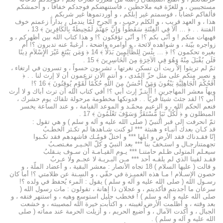
مستجيبين ، و للغرّة فيه ملاحظين ، فاستنهضكم فوجدكم خفافاً ، و أحمشكم
فألفاكم غضاباً ، فوسمتم غير إبلكم ، و أوردتموها غير شربكم .
هذا ، و العهد قريب ، و الكلم رحيب ، و الجرح لمّا يندمل ، بداراً زعمتم خوف
الفتنة . . ﴿ … أَلاَ فِي الْفِتْنَةِ سَقَطُواْ وَإِنَّ جَهَنَّمَ لَمُحِيطَةٌ بِالْكَافِرِينَ ﴾ 13 ،
فهيهات منكم ! و أنّى بكم ؟! و أنّى تؤفكون ؟! و هذا كتاب الله بين أظهركم ، و
زواجره بيّنة ، و شواهده لائحة ، و أوامره واضحة ، أرغبةً عنه تدبرون ؟! أم
بغيره تحكمون ؟! ﴿ … بِئْسَ لِلظَّالِمِينَ بَدَلًا ﴾ 14 ﴿ وَمَن يَبْتَغِ غَيْرَ الإِسْلاَمِ دِينًا
فَلَن يُقْبَلَ مِنْهُ وَهُوَ فِي الآخِرَةِ مِنَ الْخَاسِرِينَ ﴾ 15 .
ثمّ لم تريثوا إلاّ ريث أن تسكن نغرتها ، تشربون حسواً ، و تسرون في ارتغاء ،
و نصبر منكم على مثل حزّ المُدى ، و أنتم الآن تزعمون أن لا إرث لنا . . ﴿
أَفَحُكْمَ الْجَاهِلِيَّةِ يَبْغُونَ وَمَنْ أَحْسَنُ مِنَ اللّهِ حُكْمًا لِّقَوْمٍ يُوقِنُونَ ﴾ 16 ؟!
ويهاً معشر المهاجرين ! أَأُبتـزّ إرث أبي ؟! أفي كتاب الله أن ترث أباك و لا أرث
أبي ؟! لقد جئتَ شيئاً فريّاً . . فدونكها مخطومة مرحولة تلقاك يوم حشرك ،
فنعم الحكم الله ، و الزعيم محمّـد و الموعد القيامة ، و عند الساعة يخسر
المبطلون و ﴿ لِّكُلِّ نَبَإٍ مُّسْتَقَرٌّ وَسَوْفَ تَعْلَمُونَ ﴾ 17 .
ثمّ انحرفت إلى قبر النبيّ ( صلى الله عليه و آله و سلم ) و هي تقول :
قد كـان بعدك أنبـاء و هنبثة *** لو كنت شـاهدها لم تكـثر الخطـبُ
إنّا فقـدناك فقد الأرض و ابلها *** و اختلّ قومُـك فاشهدهم فقد نكـبوا
تجهمتنارجـال و استـخفّ بنا *** بعد النبيّ و كلّ الخـيـر مغـتصـبُ
سيعـلم المتولى ظـلم حامتنـا *** يـوم القيـامـة أن سـوف ينـقلبُ
فقـد لقينا الذي لم يلقـه أحد *** مـن البـريـة لا عجـم ولا عـربُ
و قالت ( عليها السلام ) 18 تجاه الأنصار : معشر البقية ، و أعضاد الملّة ، و
حصون الإسـلام ! مـا هذه الغميـزة في حقّي ، و السِـنة عن ظلامتي ؟! أما كان
رسـول الله ( صلى الله عليه و آله و سلم ) يقول : المرء يُحفظ في ولده ؟!
سرعان ما أجدبتم فأكديتم ، و عجلان ذا إهانة ، تقولون : مات رسول الله (
صلى الله عليه و آله و سلم ) ! فخطب جليل استوسع وهيه ، و استنهر فتقه ، و
بعد وقته ، و أظلمت الأرض لغيبته ، و اكتأبت خيرة الله لمصيبته ، و خشعت
الجبال ، و أكدت الآمال ، و أُضيع الحريم ، و أُزيلت الحرمة عند مماته ( صلى
الله عليه و آله و سلم ) .