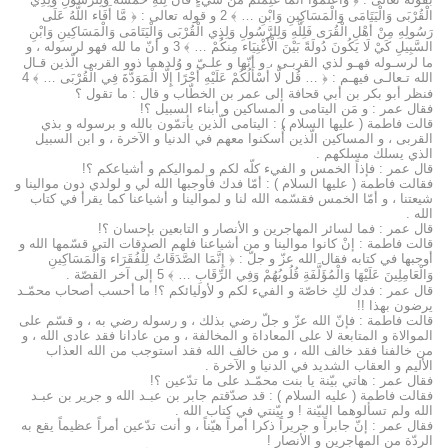
الْقُرْبَى وَالْيَتَامَى وَالْمَسَاكِينِ وَابْنِ … ﴾ 2 و قوله تعالى : ﴿ مَّا أَفَاء اللَّهُ عَلَى
رَسُولِهِ مِنْ أَهْلِ الْقُرَى فَلِلَّهِ وَلِلرَّسُولِ وَلِذِي الْقُرْبَى وَالْيَتَامَى وَالْمَسَاكِينِ وَابْنِ
السَّبِيلِ كَيْ لَا يَكُونَ دُولَةً بَيْنَ الْأَغْنِيَاء مِنكُمْ … ﴾ 3 و أنّ ما لله فهو لرسوله ، و
ما لرسـوله فهـو لذي القربـى ، و أنّها و علـيّ و وُلدهما ذوو القربى الّذين قـال
الله تـعالـى فيهـم : ﴿ … قُل لَّا أَسْأَلُكُمْ عَلَيْهِ أَجْرًا إِلَّا الْمَوَدَّةَ فِي الْقُرْبَى … ﴾ 4
فنظر أبو بكر بن أبي قحافة إلى عمر بن الخطّاب و قال : ما تقول ؟
فقال عمر : و مَن اليتامى و المساكين و أبناء السبيل ؟!
قالت فاطمة ( عليها السلام ) : اليتامى الّذين يأتمّون بالله و برسوله و بذي
القربى ، و المساكين الّذين أُسكنوا معهم في الدنيا و الآخرة ، و ابن السبيل
الذي يسلك مسلكهم .
قال عمر : فإذاً الخمس و الفيء كلّه لكم و لمواليكم و أشياعكم ؟!
فقالت فاطمة ( عليها السلام ) : أمّا فدك فأوجبها الله لي و لولدي دون موالينا و
شيعتنا ، و أمّا الخمس فقسّمه الله لنا و لموالينا و أشياعنا كما يقرأ في كتاب
الله .
قال عمر : فما لسائر المهاجرين و الأنصار و التابعين بإحسان ؟!
قالت فاطمة : إنْ كانوا موالينا و من أشياعنا فلهم الصدقات التي قسّمها الله و
أوجبها في كتابه فقال الله عزّ و جلّ : ﴿ إِنَّمَا الصَّدَقَاتُ لِلْفُقَرَاء وَالْمَسَاكِينِ
وَالْعَامِلِينَ عَلَيْهَا وَالْمُؤَلَّفَةِ قُلُوبُهُمْ وَفِي الرِّقَابِ … ﴾ 5 إلى آخر القصّة .
قال عمر : فدك لكِ خاصّة و الفيء لكم و لأوليائكم ؟! ما أحسب أصحاب محمّـد
يرضون بهذا !!
قالت فاطمة : فإنّ الله عزّ و جلّ رضي بذلك ، و رسوله رضي به ، و قسّم على
الموالاة و المتابعة لا على المعاداة و المخالفة ، و من عادانا فقد عادى الله ، و
من خالفنا فقد خالف الله ، و من خالف الله فقد استوجب من الله العذاب
الأليم و العقاب الشديد في الدنيا و الآخرة .
فقال عمر : هاتي بيّنة يا بنت محمّـد على ما تدّعين ؟!
فقالت فاطمة ( عليه السلام ) : قد صدّقتم جابر بن عبـد الله و جرير بن عبـد
الله ولم تسألوهما البيّنة ! و بيّنتي في كتاب الله .
فقال عمر : إنّ جابراً و جريراً ذكرا أمراً هيّناً ، و أنت تدّعين أمراً عظيماً يقع به
الردّة من المهاجرين و الأنصار !