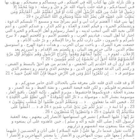
و تلك نازلة علنَ بها كتاب الله في أفنيتكم ، في ممساكم و مصبحكم ، يهـتف بها
فـي أسماعـكم ، و قبله حلّت بأنبياء الله عزّ و جلّ و رسله : ﴿ وَمَا مُحَمَّدٌ إِلاَّ
رَسُولٌ قَدْ خَلَتْ مِن قَبْلِهِ الرُّسُلُ أَفَإِن مَّاتَ أَوْ قُتِلَ انقَلَبْتُمْ عَلَى أَعْقَابِكُمْ وَمَن
يَنقَلِبْ عَلَىَ عَقِبَيْهِ فَلَن يَضُرَّ اللّهَ شَيْئًا وَسَيَجْزِي اللّهُ الشَّاكِرِينَ ﴾ 19 .
إيهاً بني قيلة ! أَأُهضم تراث أبي و أنتم بمرأىً منه و مسمع ؟! تلبسكم الدعوة ،
و تشملكم الحيرة ، و فيكم العدد و العدّة ، و لكم الدار ، و عندكم الجنن ، و أنتم
الأُلى نخبة الله التي انتخب لدينه ، و أنصار رسوله و أهل الإسـلام و الخيرة التي
اختار لنا أهل البيت ، فباديتم العرب ، و ناهضتم الأُمم ، و كافحتم البهم ، لا نبرح
نأمركم و تأتمرون ، حتّى دارت لكم بنا رحا الإسلام ، و درّ حلب الأنام ، و
خضعت نعرة الشرك ، و باخت نيران الحرب ، و هدأت دعوة الهرج ، و استوسق
نظام الدين ، فأنّى حرتم بعد البيان ، و نكصتم بعد الإقدام ، و أسررتم بعد
الإعلان ، لقوم ﴿ … نَّكَثُواْ أَيْمَانَهُمْ وَهَمُّواْ بِإِخْرَاجِ الرَّسُولِ وَهُم بَدَؤُوكُمْ أَوَّلَ مَرَّةٍ
أَتَخْشَوْنَهُمْ فَاللّهُ أَحَقُّ أَن تَخْشَوْهُ إِن كُنتُم مُّؤُمِنِينَ ﴾ 20 ؟!
ألا قد أرى أن قد أخلدتم إلى الخفض ، و أبعدتم من هو أحقّ بالبسط و القبض ،
و ركنتم إلى الدعة فعجتم عن الدين ، و مججتم الذي وعيتم ، و دسعتم الذي
سوّغتم فـ ﴿ … إِن تَكْفُرُواْ أَنتُمْ وَمَن فِي الأَرْضِ جَمِيعًا فَإِنَّ اللّهَ لَغَنِيٌّ حَمِيدٌ ﴾ 21
.
ألا و قد قلت الذي قلته على معرفة منّي بالخذلان الذي خامر صدوركم ، و
استشعرته قلوبكم ، و لكن قلته فيضة النفس ، و نفثة الغيظ ، و بثّة الصدر ، و
معذرة الحجّة ، فدونكموها فاحتقبوها ، مدبرة الظهر ، ناكبة الخفّ ، باقية العار ،
موسومة بشنار الأبد ، موصولة بـ ﴿ نَارُ اللَّهِ الْمُوقَدَةُ * الَّتِي تَطَّلِعُ عَلَى الْأَفْئِدَةِ ﴾
22 ، فبعين الله ما تفعلون . . ﴿ … وَسَيَعْلَمُ الَّذِينَ ظَلَمُوا أَيَّ مُنقَلَبٍ يَنقَلِبُونَ ﴾
23 ، و أنا ابنة ﴿ … نَذِيرٌ لَّكُم بَيْنَ يَدَيْ عَذَابٍ شَدِيدٍ ﴾ 24 فـ ﴿ … اعْمَلُواْ عَلَى
مَكَانَتِكُمْ إِنَّا عَامِلُونَ ﴾ 25 ﴿ وَانتَظِرُوا إِنَّا مُنتَظِرُونَ ﴾ 26 .
ثمّ إنّها ( عليها السلام ) تشير في استنهاضها الأنصار إلى بيعتهم ، بيعة العقبة
لرسول الله ( صلى الله عليه و آله و سلم ) ، حين عاهدوه على أن يمنعوه و
ذرّيّته ممّا يمنعون منه أنفسهم و ذراريهم .
و كانت تقول عندما دار بها عليٌّ ( عليه السلام ) على أتان و الحسـنين ( عليهما
السلام ) معها على بيوت المهاجرين و الأنصار : يا معشر المهاجرين و الأنصار !