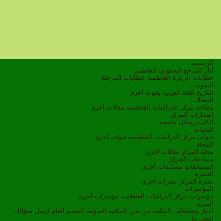
الرئيسية
أثار المرجع اليعقوبي الفاطمي
خطابات الزيارة الفاطمية
خطابات المرحلة
البحوث
التاريخ
اللغة العربية
بحوث أخرى
المقالات
مقالات مركز الدراسات الفاطمية
مقالات أخرى
اصدارات المركز
الكتب
رسائل جامعية
الندوات
ندوات مركز الدراسات الفاطمية
ندوات أخرى
المجلة
مجلة المركز
مجلات اخرى
مسابقات المركز
المسابقات
مسابقات أخرى
النشرة
نشرة المركز
نشرات اخرى
المؤتمرات
مؤتمرات مركز الدراسات الفاطمية
مؤتمرات أخرى
المزيد
اخبار ونشاطات
المكتبة
من نحن
المكتبة الصوتية
القسم العام
ارسل سؤالك
اتصل بنا