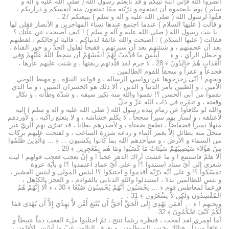
انصروا الله فإنّي ابنة نبيّكم و قد بايعتم رسول الله ( صلى الله عليه و آله و
سلم ) يوم بايعتموه أن تمنعوه و ذرّيّته ممّا تمنعون منه أنفسكم و ذراريكم ،
فَفُوا لرسول الله ( صلى الله عليه و آله و سلم ) ببيعتكم 27 .
و قالت ( عليها السلام ) عندما اجتمع عندها نساء المهاجرين و الأنصار فقلن لها
: يا بنت رسول الله ( صلى الله عليه و آله و سلم ) ! كيف أصبحت عن علّتك ؟
فقالت ( عليها السلام ) : أصبحت والله عائفة لدنياكم ، قالية لرجالكم ، لفظتهم
بعد أن عجمتهم ، و شنئتهم بعد أن سبرتهم ، فقبحاً لفلول الحدّ ، و خور القناة ،
و خطل الرأي ، و ﴿ … لَبِئْسَ مَا قَدَّمَتْ لَهُمْ أَنفُسُهُمْ أَن سَخِطَ اللّهُ عَلَيْهِمْ وَفِي
الْعَذَابِ هُمْ خَالِدُونَ ﴾ 28 ، لا جرم لقد قلّدتهم ربقتها ، و شنت عليهم عارها ،
فجدعاً و عقراً و سحقاً للقوم الظالمين .
ويحهم ! أنّى زحزحوها عن رواسي الرسالة ، و قواعد النبوّة ، و مهبط الوحي
الأمين ، و الطبين بأمر الدنيا و الدين ، ألا ذلك هو الخسران المبين ، و ما الذي
نقموا من أبي الحسن ؟! نقموا والله منه نكير سيفه ، و شدّة وطأته ، و نكال
وقعته ، و تنمّره في ذات الله عزّ و جلّ .
والله لو تكافأوا عن زمام نبذه رسول الله ( صلى الله عليه و آله و سلم ) إليه
لاعتلقه ، و لسار بهم سيراً سجحاً ، لا يكلم خشاشه ، و لا يتعتع راكبه ، و لأوردهم
منهلا نميراً فضفاضاً ، تطفح ضفتاه ، و لأصدرهم بطاناً ، قد تحرّى بهم الريّ غير
متحلّ منه بطائل إلاّ بغمر الماء و ردعه شررة الساغب ، و لفتحت عليهم بركات
من السماء و الأرض ، و سيأخذهم الله بما كانوا يكسبون . . ﴿ … وَالَّذِينَ ظَلَمُوا
مِنْ هَؤُلَاء سَيُصِيبُهُمْ سَيِّئَاتُ مَا كَسَبُوا وَمَا هُم بِمُعْجِزِينَ ﴾ 29 .
ألا هلمّ فاستمع ! و ما عشت أراك الدهر عجباً ! و إنْ تعجب فعجب قولهم ! ليت
شعري إلى أيّ سناد استندوا ؟! و على أيّ عماد اعتمدوا ؟! و بأيّة عروة
تمسّكوا ؟! و على أيّة ذرّيّة أقدموا و احتنكوا ؟! لبئس المولى و لبئس العشير ،
و بئس للظالمين بدلا ، استبدلوا والله الذنابى بالقوادم ، و العجز بالكاهل ،
فرغماً لمعاطس قوم ﴿ … يَحْسَبُونَ أَنَّهُمْ يُحْسِنُونَ صُنْعًا ﴾ 30 ، ﴿ أَلا إِنَّهُمْ هُمُ
الْمُفْسِدُونَ وَلَكِن لاَّ يَشْعُرُونَ ﴾ 31 .
ويحـهم ! ﴿ … أَفَمَن يَهْدِي إِلَى الْحَقِّ أَحَقُّ أَن يُتَّبَعَ أَمَّن لاَّ يَهِدِّيَ إِلاَّ أَن يُهْدَى فَمَا
لَكُمْ كَيْفَ تَحْكُمُونَ ﴾ 32 .
أما لعمري لقد لقحت ، فنظرة ريثما تنتج ، ثمّ احتلبوا ملء القعب دماً عبيطاً و
زعافاً مبيداً ، هنالك يخسر المبطلون ، و يعرف التالون غبّ ما أسّس الأوّلون ،