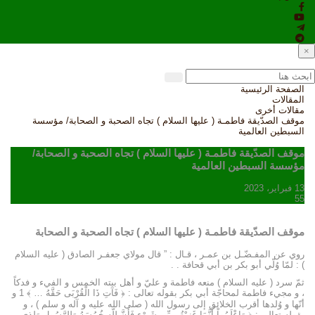
×
الصفحة الرئيسية
المقالات
مقالات أخرى
موقف الصدّيقة فاطمـة ( عليها السلام ) تجاه الصحبة و الصحابة/ مؤسسة
السبطين العالمية
موقف الصدّيقة فاطمـة ( عليها السلام ) تجاه الصحبة و الصحابة/
مؤسسة السبطين العالمية
13 فبراير، 2023
55
موقف الصدّيقة فاطمـة ( عليها السلام ) تجاه الصحبة و الصحابة
روي عن المفـضّـل بن عمـر ، قـال : ” قال مولاي جعفـر الصادق ( عليه السلام
) : لمّا وُلّي أبو بكر بن أبي قحافة . .
ثمّ سرد ( عليه السلام ) منعه فاطمة و عليّ و أهل بيته الخمس و الفيء و فدكاً
، و مجيء فاطمة لمحاجّة أبي بكر بقوله تعالى : ﴿ فَآتِ ذَا الْقُرْبَى حَقَّهُ … ﴾ 1 و
أنّها و وُلدها أقرب الخلائق إلى رسول الله ( صلى الله عليه و آله و سلم ) ، و
بقوله تعالى : ﴿ وَاعْلَمُواْ أَنَّمَا غَنِمْتُم مِّن شَيْءٍ فَأَنَّ لِلّهِ خُمُسَهُ وَلِلرَّسُولِ وَلِذِي