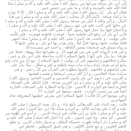
إلى أبي بكر تسأله ميراثها من رسول الله ( صلى الله عليه و آله و سلم ) ممّا
أفاء الله عليه بالمدينة و فدك و ما بقي من خمس خيبر . .
فقال أبو بكر : إنّ رسول الله ( صلى الله عليه و آله و سلم ) قال : إنّا لا نورّث
ما تركناه صدقة ، إنّما يأكل آل محمّـد ( صلى الله عليه و آله و سلم ) من هذا
المال ، و إنّي والله لا أُغيّر من صدقة رسول الله ( صلى الله عليه و آله و سلم )
عن حالها التي كانت عليه في عهد رسول الله ( صلى الله عليه و آله و سلم ) ،
و لأعملنّ فيها بما عمل فيها رسول الله ( صلى الله عليه و آله و سلم ) .
فأبى أبو بكر أن يدفع إلى فاطمة شيئاً ، فوجدت فاطمة فهجرته ، فلم تكلّمه
حتّى توفّيت ، و عاشت بعد النبيّ ( صلى الله عليه و آله و سلم ) ستّة أشهر ،
فلمّا توفّيت دفنها زوجها عليٌّ ليلا ، ولم يؤذن بها أبو بكر ، و صلّى عليها 9 .
و رواه مسلم في صـحيحه بنفس ألفاظه ، و أحمد في مسـنده 10 .
و في هذه الرواية التي هي من طرقهم 11 ، و نظيراتها ممّا رووها ، فضلا عن
طرقنا ، ما يدلّ على إنّها ( عليها السلام ) كانت ساخطة على أبي بكر و عمر ،
منكرة لخلافتهم و إمامتهم إلى أن توفّيت ( عليها السلام ) ، مع إنّ من مات ولم
يبايع أو لم يعرف إمام زمانه مات ميتة جاهلية و كفر و ضلال ، ممّا يدلّ على
نفي إمامتهم و خلافتهم ، لكونها مطهّرة في القرآن من كلّ رجس ، و هي
سـيّدة نساء العالمين ، و أنّ الله يرضى لرضاها و يغضب لغضبها .
و الغـريب في دعـوى أبي بكر بكـون الخمـس و الفيء الخاصّ برسول الله (
صلى الله عليه و آله و سلم ) و ذي القربى صدقة ، فإنّ الناظر على الصدقة
الجارية أيضاً هو الوارث لا الأجنبي ، فإنّ ولاية النظارة على الصدقات الجارية
أيضاً هي من نصيب الوارث ، فكيف يمنعها عن الوارث ؟!!
و في موضع آخر 12 قالت ( عليها السلام ) في معرض خطبتها المعروفة تجاه
المهاجرين :
قالت ـ بعد الثناء على الله تعالى بأبلغ ثناء ، و ذِكر نعمة الرسول ( صلى الله
عليه و آله ) على هدايته للأُمّة ، و كثرة و شدّة بلاء ابن عمّ النبيّ ( صلى الله
عليه و آله و سلم ) عليّ بن أبي طالب في إرساء الدين ـ : و أنتم في بُلَهْنِيَة من
العيش ـ أي سعة ـ وادعون آمنون ، حتّى إذا اختار الله لنبيّه ( صلى الله عليه و
آله و سلم ) دار أنبيائه ظهرت حسيكة النفاق ، و سمل جلباب الدين ، و نطق
كاظم الغاوين ، و نبع خامل الآفلين ، و هدر فنيق المبطلين ، فخطر في
عرصاتكم ، و أطلع الشيطان رأسه من مغرزه صارخاً بكم ، فوجدكم لدعائه