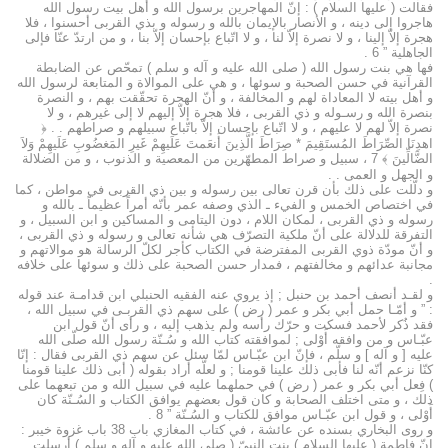
فقالت ( عليها السلام ) : إنّ المهاجرين برسول الله و أهل بيت رسول الله
هاجروا إلى دينه ، و الأنصار بالإيمان بالله و رسوله و بذي القربى أحسنوا ، فلا
هجرة إلاّ إلينا ، و لا نصرة إلاّ لنا ، و لا اتّباع بإحسان إلاّ بنا ، و من ارتدّ عنّا فإلى
الجاهلية ” 6 .
فها هي بنت رسول الله ( صلى الله عليه و آله و سلم ) تمحّص عن الضابطة
القرآنية في حسن الصحبة و سوئها ، و هي على الموالاة و المتابعة لرسول الله
و أهل بيته لا المعاداة لهم و المخالفة ، و أنّ الهجرة تحقّقت بهم ، و النصرة
بنصرة الله و رسـوله و ذي القربى ، فلا هجرة إلاّ إليهم لا إلى غيرهم ، و لا
نصرة إلاّ لهم لا عليهم ، و لا اتّباع بإحسان إلاّ باتّباع سبيلهم و صراطهم . . ﴿
اهدِنَا الصِّرَاطَ المُستَقِيمَ * صِرَاطَ الَّذِينَ أَنعَمتَ عَلَيهِمْ غَيرِ المَغضُوبِ عَلَيهِمْ وَلاَ
الضَّالِّينَ ﴾ 7 ، سبيل و صراط المطهّرين من المعصية و الذنوب ، و من الضلالة
و الجهل و العمى . .
و دلّلت على ذلك بأن قرن تعالى بين رسوله و بين ذي القربى في مواطن ، كما
في اختصاص الخمس و الفيء ـ الذي وصفه عمر بأنّه أمراً عظيماً ـ بالله و
رسوله و ذي القربى ، لمكان اللام ، دون اليتامى و المساكين و ابن السبيل ، و
التفرقة للدلالة على أنّ ملكية التصرّف هي شأنه تعالى و رسوله و ذي القربى ،
و أنّ مودّة ذوي القربى المفترضة في الكتاب كأجر لكلّ الرسالة هو موالاتهم و
مجانبة عدائهم و مخالفتهم ، فمدار حسن الصحبة على ذلك و سوئها على خلافه
.
و لقـد أنصف أحمد بن حنبل ; إذ يروي عنه الفقيه الحنبلي ابن قدامـة عند قوله
: ” و أمّـا حمل أبي بكر و عمر ( رض ) على سهم ذي القربـى في سبيل الله ،
فقد ذُكر لأحمد فسكت و حرّك رأسه ولم يذهب إليه ، و رأى أنّ قول ابن
عبّـاس و من وافقه أَوْلى ; لموافقته كتاب الله و سُـنّة رسول الله صلّى الله
عليه [ و آله ] و سلّم ، فإنّ ابن عبّـاس لمّا سئل عن سهم ذي القربى فقال : إنّا
كنّا نزعم أنّه لنا فأبى ذلك علينا قومنا ; و لعلّه أراد بقوله ( أبى ذلك علينا قومنا
) فِعل أبي بكر و عمر ( رض ) في حملهما عليه في سبيل الله و من تبعهما على
ذلك ، و متى اختلف الصحابة و كان قول بعضهم يوافق الكتاب و السُـنّة كان
أَوْلى ، و قول ابن عبّـاس موافق للكتاب و السُـنّة ” 8 .
و روى البخاري بسنده عن عائشة ، في كتاب المغازي باب 38 باب غزوة خيبر :
إنّ فاطمة ( عليها السلام ) بنت النبيّ ( صلى الله عليه و آله و سلم ) أرسلت