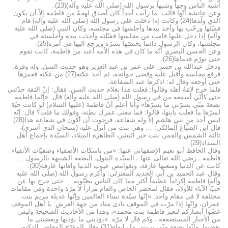
أشبه الناس وجهاً وشبهاً برسول الله (صلى الله عليه وآله)(23).
وعن عائشة أنّها قالت: ما رأيت أحداً كان أصدق لهجةً من فاطمة إلاّ أن يكون
الذي ولّدها(24) وكانت إذا دخلت على رسول الله (صلى الله عليه وآله) قام
فقبّلها ورحّب بها وأخذ بيدها وأجلسها في مجلسه، وكان النبي (صلى الله عليه
وآله) إذا دخل عليها قامت من مجلسها فقبّلته وأخذت بيده وأجلسته في
مجلسها، وكان الرسول دائماً يختصّها بسرّه ويرجع اليها في أمره(25).
وعن الحسن البصري أنّه ما كان في هذه الاُمة أعبد من فاطمة، كانت تقوم
حتى تورّم قدماها(26).
ودخل عبدالله بن حسن على عمر بن عبد العزيز وهو حديث السنّ، وله وقرة،
فرفع مجلسه وأقبل عليه وقضى حوائجه، ثم أخذ عكنة(27) من عكنه فغمزها
حتى أوجعه وقال له: اذكرها عند الشفاعة.
فلما خرج لامَهُ أهله وقالوا: فعلت هذا بغلام حديث السن، فقال: إنّ الثقة حدّثني
حتى كأنّي أسمعه من في رسول الله (صلى الله عليه وآله) قال: «إنّما فاطمة
بضعة منّي يسرّني ما يسرّها» وأنا أعلم أنّ فاطمة (عليها السلام) لو كانت حيّة
لسرّها ما فعلت بابنها، قالوا: فما معنى غمزك بطنه، وقولك ما قلت؟ قال: إنّه
ليس أحد من بني هاشم إلاّ وله شفاعة، فرجوت أن أكون في شفاعة هذا(28).
قال ابن الصبّاغ المالكي: … وهي بنت من اُنزل عليه (سبحان الذي أسرى)،
ثالثة الشمس والقمر، بنت خير البشر، الطاهرة الميلاد، السيّدة بإجماع أهل
السداد(29).
وقال الحافظ أبو نعيم الإصفهاني عنها: «من ناسكات الأصفياء وصفيّات الأتقياء
فاطمة ـ رضي الله تعالى عنها ـ السيّدة البتول، البضعة الشبيهة بالرسول …
كانت عن الدنيا ومتعتها عازفة، وبغوامض عيوب الدنيا وآفاتها عارفة(30).
وقال عبد الحميد بن أبي الحديد المعتزلي: وأكرم رسول الله (صلى الله عليه
وآله) فاطمة إكراماً عظيماً أكثر مما كان الناس يظنّونه … حتى خرج بها عن
حبّ الآباء للأولاد، فقال لمحضر الخاص والعام مراراً لا مرّة واحدة وفي مقامات
مختلفة لا في مقام واحد: «إنّها سيّدة نساء العالمين وإنّها عديلة مريم بنت
عمران، وإنّها إذا مرّت في الموقف نادى مناد من جهة العرش: يا أهل الموقف
غضّوا أبصاركم لتعبر فاطمة بنت محمد»، وهذا من الأحاديث الصحيحة وليس
من الأخبار المستضعفة ، وكم قال لا مرّة: «يؤذيني ما يؤذيها ويغضبني ما
يغضبها، وإنّها بضعة منّي يريبني ما رابها»(31).وقال المؤرّخ المعاصر الدكتور