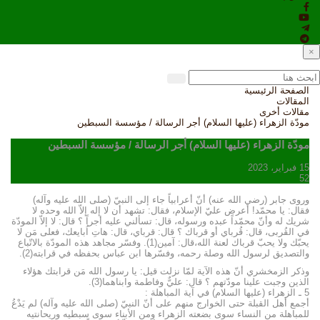
×
الصفحة الرئيسية
المقالات
مقالات أخرى
مودّة الزهراء (عليها السلام) أجر الرسالة / مؤسسة السبطين
مودّة الزهراء (عليها السلام) أجر الرسالة / مؤسسة السبطين
15 فبراير، 2023
52
وروى جابر (رضي الله عنه) أنّ أعرابياً جاء إلى النبيّ (صلى الله عليه وآله)
فقال: يا محمّد! أعرض عليّ الإسلام، فقال: تشهد أن لا إله إلاّ الله وحده لا
شريك له وأنّ محمّداً عبده ورسوله، قال: تسألني عليه أجراً ؟ قال: لا إلاّ المودّة
في القُربى، قال: قُرباي أو قرباك ؟ قال: قرباي، قال: هاتِ اُبايعك، فعلى مَن لا
يحبّك ولا يحبّ قرباك لعنة الله،قال: آمين(1). وفسّر مجاهد هذه المودّة بالاتّباع
والتصديق لرسول الله وصلة رحمه، وفسّرها ابن عباس بحفظه في قرابته(2).
وذكر الزمخشري أنّ هذه الآية لمّا نزلت قيل: يا رسول الله مَن قرابتك هؤلاء
الذين وجبت علينا مودّتهم ؟ قال: عليٌّ وفاطمة وابناهما(3).
5 ـ الزهراء (عليها السلام) في آية المباهلة :
أجمع أهل القبلة حتى الخوارج منهم على أنّ النبيّ (صلى الله عليه وآله) لم يَدْعُ
للمباهلة من النساء سوى بضعته الزهراء ومن الأبناء سوى سبطيه وريحانتيه