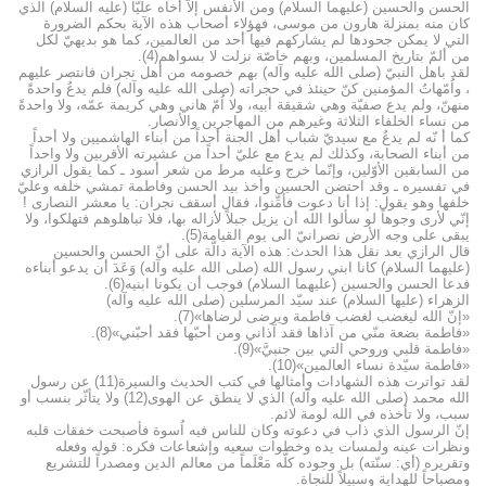
الحسن والحسين (عليهما السلام) ومن الأنفس إلاّ أخاه عليّاً (عليه السلام) الذي
كان منه بمنزلة هارون من موسى، فهؤلاء أصحاب هذه الآية بحكم الضرورة
التي لا يمكن جحودها لم يشاركهم فيها أحد من العالمين، كما هو بديهيّ لكل
من ألمّ بتاريخ المسلمين، وبهم خاصّة نزلت لا بسواهم(4).
لقد باهل النبيّ (صلى الله عليه وآله) بهم خصومه من أهل نجران فانتصر عليهم
، واُمّهاتُ المؤمنين كنّ حينئذ في حجراته (صلى الله عليه وآله) فلم يدعُ واحدةً
منهنّ، ولم يدع صفيّة وهي شقيقة أبيه، ولا اُمّ هاني وهي كريمة عمّه، ولا واحدةً
من نساء الخلفاء الثلاثة وغيرهم من المهاجرين والأنصار.
كما أ نّه لم يدعُ مع سيديّ شباب أهل الجنة أحداً من أبناء الهاشميين ولا أحداً
من أبناء الصحابة، وكذلك لم يدع مع عليّ أحداً من عشيرته الأقربين ولا واحداً
من السابقين الأوّلين، وإنّما خرج وعليه مرط من شعر أسود ـ كما يقول الرازي
في تفسيره ـ وقد احتضن الحسين وأخذ بيد الحسن وفاطمة تمشي خلفه وعليّ
خلفها وهو يقول: إذا أنا دعوت فأمِّنوا، فقال أسقف نجران: يا معشر النصارى !
إنّي لأرى وجوهاً لو سألوا الله أن يزيل جبلاً لأزاله بها، فلا تباهلوهم فتهلكوا، ولا
يبقى على وجه الأرض نصرانيّ الى يوم القيامة(5).
قال الرازي بعد نقل هذا الحدث: هذه الآية دالّة على أنّ الحسن والحسين
(عليهما السلام) كانا ابني رسول الله (صلى الله عليه وآله) وَعَدَ أن يدعو أبناءه
فدعا الحسن والحسين (عليهما السلام) فوجب أن يكونا ابنيه(6).
الزهراء (عليها السلام) عند سيّد المرسلين (صلى الله عليه وآله)
«إنّ الله ليغضب لغضب فاطمة ويرضى لرضاها»(7).
«فاطمة بضعة منّي من آذاها فقد آذاني ومن أحبّها فقد أحبّني»(8).
«فاطمة قلبي وروحي التي بين جنبيَّ»(9).
«فاطمة سيّدة نساء العالمين»(10).
لقد تواترت هذه الشهادات وأمثالها في كتب الحديث والسيرة(11) عن رسول
الله محمد (صلى الله عليه وآله) الذي لا ينطق عن الهوى(12) ولا يتأثّر بنسب أو
سبب، ولا تأخذه في الله لومة لائم.
إنّ الرسول الذي ذاب في دعوته وكان للناس فيه اُسوة فأصبحت خفقات قلبه
ونظرات عينه ولمسات يده وخطوات سعيه وإشعاعات فكره: قوله وفعله
وتقريره (أي: سنّته) بل وجوده كلّه مَعْلَماً من معالم الدين ومصدراً للتشريع
ومصباحاً للهداية وسبيلاً للنجاة.