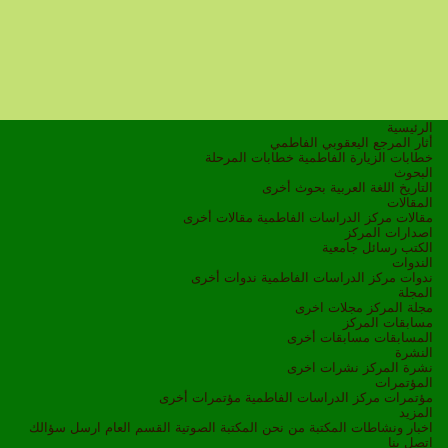
الرئيسية
أثار المرجع اليعقوبي الفاطمي
خطابات الزيارة الفاطمية
خطابات المرحلة
البحوث
التاريخ
اللغة العربية
بحوث أخرى
المقالات
مقالات مركز الدراسات الفاطمية
مقالات أخرى
اصدارات المركز
الكتب
رسائل جامعية
الندوات
ندوات مركز الدراسات الفاطمية
ندوات أخرى
المجلة
مجلة المركز
مجلات اخرى
مسابقات المركز
المسابقات
مسابقات أخرى
النشرة
نشرة المركز
نشرات اخرى
المؤتمرات
مؤتمرات مركز الدراسات الفاطمية
مؤتمرات أخرى
المزيد
اخبار ونشاطات
المكتبة
من نحن
المكتبة الصوتية
القسم العام
ارسل سؤالك
اتصل بنا