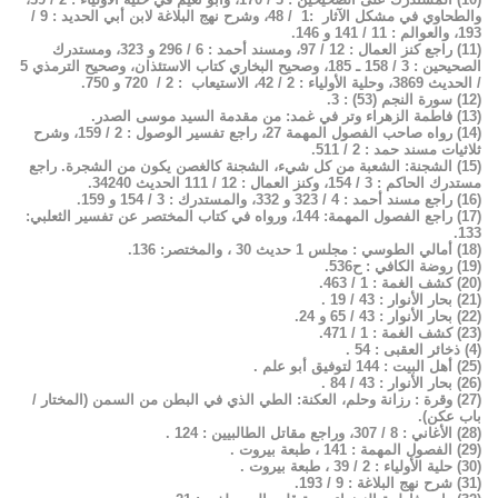
والطحاوي في مشكل الآثار :1 / 48، وشرح نهج البلاغة لابن أبي الحديد : 9 /
193، والعوالم : 11 / 141 و 146.
(11) راجع كنز العمال : 12 / 97، ومسند أحمد : 6 / 296 و 323، ومستدرك
الصحيحين : 3 / 158 ـ 185، وصحيح البخاري كتاب الاستئذان، وصحيح الترمذي 5
/ الحديث 3869، وحلية الأولياء : 2 / 42، الاستيعاب : 2 / 720 و 750.
(12) سورة النجم (53) : 3.
(13) فاطمة الزهراء وتر في غمد: من مقدمة السيد موسى الصدر.
(14) رواه صاحب الفصول المهمة 27، راجع تفسير الوصول : 2 / 159، وشرح
ثلاثيات مسند حمد : 2 / 511.
(15) الشجنة: الشعبة من كل شيء، الشجنة كالغصن يكون من الشجرة. راجع
مستدرك الحاكم : 3 / 154، وكنز العمال : 12 / 111 الحديث 34240.
(16) راجع مسند أحمد : 4 / 323 و 332، والمستدرك : 3 / 154 و 159.
(17) راجع الفصول المهمة: 144، ورواه في كتاب المختصر عن تفسير الثعلبي:
133.
(18) أمالي الطوسي : مجلس 1 حديث 30 ، والمختصر: 136.
(19) روضة الكافي : ح536.
(20) كشف الغمة : 1 / 463.
(21) بحار الأنوار : 43 / 19 .
(22) بحار الأنوار : 43 / 65 و 24.
(23) كشف الغمة : 1 / 471.
(4) ذخائر العقبى : 54 .
(25) أهل البيت : 144 لتوفيق أبو علم .
(26) بحار الأنوار : 43 / 84 .
(27) وقرة : رزانة وحلم، العكنة: الطي الذي في البطن من السمن (المختار /
باب عكن).
(28) الأغاني : 8 / 307، وراجع مقاتل الطالبيين : 124 .
(29) الفصول المهمة : 141 ، طبعة بيروت .
(30) حلية الأولياء : 2 / 39 ، طبعة بيروت .
(31) شرح نهج البلاغة : 9 / 193.