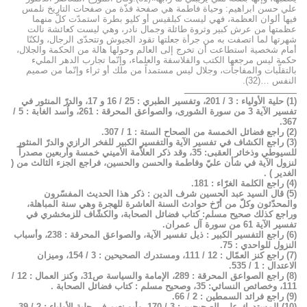
علي حسن ابراهيم: وحياة فاطمة هي صفحة فذّة من صفحات التاريخ نلمس
فيها ألوان العظمة، فهي ليست كبلقيس أو كليو بطرة استمدّت كلّ منهما
عظمتها من عرش كبير وثروة طائلة وجمال نادر، وهي ليست كعائشة نالت
شهرتها لما اتصفت به من جرأة جعلتها تقود الجيوش وتتحدّى الرجال، ولكنّا
أمام شخصية استطاعت أن تخرج إلى العالم وحولها هالة من الحكمة والجلال،
حكمة ليس مرجعها الكتب والفلاسفة والعلماء، وإنّما تجارب الدهر المليء
بالتقلّبات والمفاجآت، وجلال ليس مستمداً من ملك أو ثراء وإنّما من صميم
النفس …(32).
ـــــــــــــــــــــــــــــــــــــــــ
(1) حلية الأولياء : 3 / 201، وتفسير الطبري : 25 / 16 و 17، والدرّ المنثور في
تفسير الآية 3 من سورة الشورى، والصواعق المحرقة : 261، واُسد الغابة : 5 /
367.
(2) راجع فضائل الخمسة من الصحاح الستة : 1 / 307.
(3) راجع الكشاف في تفسير الآية والتفسير الكبير للفخر الرازي والدرّ المنثور
للسيوطي وذخائر العقبى: 35، وقد ذكر العلاّمة الأميني خمسة وأربعين مصدراً
لنزول الآية في شأن عليّ وفاطمة والحسن والحسين، فراجع الجزء الثالث من (
الغدير ) .
(4) راجع الكلمة الغرّاء : 181.
(5) قال السيد عبد الحسين شرف الدين : ذكر هذا الحديث المفسّرون
والمحدّثون وكلّ من أرّخ حوادث السنة العاشرة للهجرة وهي سنة المباهلة،
وراجع كذلك صحيح مسلم: كتاب فضائل الصحابة، والكشّاف للزمخشري في
تفسير الآية 61 من سورة آل عمران.
(6) راجع التفسير الكبير : ذيل تفسير الآية، والصواعق المحرقة : 238، وأسباب
النزول للواحدي : 75.
(7) راجع كنز العمّال : 12 / 111، ومستدرك الصحيحين : 3 / 154، وميزان
الاعتدال : 1 / 535.
(8) راجع الصواعق المحرقة : 289، الإمامة والسياسة ص31، وكنز العمال : 12 /
111، وخصائص النسائي: 35، وصحيح مسلم : كتاب فضائل الصحابة .
(9) راجع فرائد السمطين : 2 / 66.
(10) المستدرك على الصحيحين : 3 / 170، وأبو نعيم في حلية الأولياء : 2 / 39،