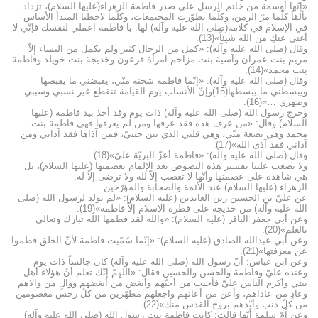
«إنّها أوسمة من خاتم الرسل على صدر فاطمة الزهراء(عليها السلام)، تزداد
تألقاً كلّما مرّ الزمن، وكلّما تطوّرت المجتمعات، وكلّما لاحظنا المبدأ الأساس
في الإسلام في كلامه(صلى الله عليه وآله) لها: يا فاطمة اعملي لنفسك فإنّي لا
أغني عنكِ من الله شيئاً»(13).
وقال (صلى الله عليه وآله): «كمل من الرجال كثير ولم يكمل من النساء إلاّ
مريم بنت عمران وآسية بنت مزاحم امرأة فرعون وخديجة بنت خويلد وفاطمة
بنت محمد»(14).
وقال (صلى الله عليه وآله): «إنّما فاطمة شجنة منّي، يقبضني ما يقبضها
ويبسطني ما يبسطها(15)وإنّ الأنساب يوم القيامة تنقطع غير نسبي وسببي
وصهري …»(16).
وخرج رسول الله (صلى الله عليه وآله) ذات يوم وقد أخذ بيد فاطمة (عليها
السلام) وقال: «من عرف هذه فقد عرفها ومن لم يعرفها فهي فاطمة بنت
محمد وهي بضعة منّي، وهي قلبي الذي بين جنبيّ، فمن آذاها فقد آذاني ومن
آذاني فقد آذى الله»(17).
وقال (صلى الله عليه وآله): «فاطمة أعزّ البريّة عليّ»(18).
ولا يصعب علينا تفسير هذه النصوص بعد الإلمام بعصمتها (عليها السلام)، بل
هي شاهدة على عصمتها وأنّها لا تغضب إلاّ لله ولا ترضى إلاّ له.
الزهراء (عليها السلام) عند الأئمة والصحابة والمؤرّخين
عن عليّ بن الحسين زين العابدين (عليه السلام): «لم يولد لرسول الله (صلى
الله عليه وآله) من خديجة على فطرة الاسلام إلاّ فاطمة»(19).
وعن أبي جعفر الباقر (عليه السلام): «والله لقد فطمها الله تبارك وتعالى
بالعلم»(20).
وعن أبي عبدالله الصادق (عليه السلام): «إنّما سُمّيت فاطمة لأنّ الخلق فطموا
عن معرفتها»(21).
وعن ابن عباس: أنّ رسول الله (صلى الله عليه وآله) كان جالساً ذات يوم
وعنده عليّ وفاطمة والحسن والحسين فقال: «اللهمّ إنّك تعلم أنّ هؤلاء أهل
بيتي وأكرم الناس عليّ فأحبب من أحبّهم وأبغض من أبغضهم ووالِ من والاهم
وعادِ من عاداهم، وأعن من أعانهم واجعلهم مطهّرين من كلّ رجس معصومين
من كلّ ذنب وأيّدهم بروح القدس منك»(22).
وعن اُمّ سلمة أنّها قالت: كانت فاطمة بنت رسول الله (صلى الله عليه وآله)