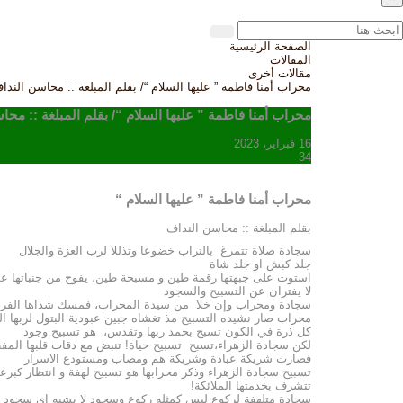
الصفحة الرئيسية
المقالات
مقالات أخرى
محراب أمنا فاطمة ” عليها السلام “/ بقلم المبلغة :: محاسن الندا
محراب أمنا فاطمة ” عليها السلام “/ بقلم المبلغة :: محا
16 فبراير، 2023
34
محراب أمنا فاطمة ” عليها السلام “
بقلم المبلغة :: محاسن النداف
سجادة صلاة تتمرغ بالتراب خضوعا وتذللا لرب العزة والجلال
جلد كبش او جلد شاة
استوت على جبهتها رقمة طين و مسبحة طين، يفوح من جنباتها عط
لا يفتران عن التسبيح والسجود
سجادة ومحراب وإن خلا من سيدة المحراب، فمسك شذاها الفرد
محراب صار نشيده التسبيح مذ تغشاه جبين عبودية البتول لربها الو
كل ذرة في الكون تسبح بحمد ربها وتقدس، هو تسبيح وجود
لكن سجادة الزهراء،تسبح تسبيح حياة! تنبض مع دقات قلبها المفط
فصارت شريكة عبادة وشريكة هم ومصاب ومستودع الاسرار
تسبيح سجادة الزهراء وذكر محرابها هو تسبيح لهفة و انتظار كبر
تتشرف بخدمتها الملائكة!
سجادة متلهفة لركوع ليس كمثله ركوع وسجود لا يشبه اي سجود