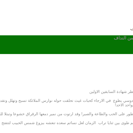
ف
سن النداف
ر شهادة السابقين الاولين
وسي يظوع في الارجاء كحبات غيث تحلقت حوله نوارس الملائكة تسبح وتهلل وتق
احد الاحد!
ور على الحب والطاعة والصبر! وقد ارتوت من نمير دمعها الرقراق خشوعا وتبتلا لل
عم طوى بين ثنايا تراب الزمان لعل نسائم سعده تنعشه ببزوغ شمس الحبيب لتتفتح از