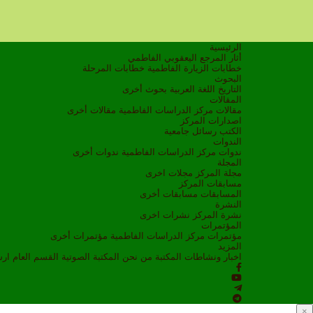
الرئيسية
أثار المرجع اليعقوبي الفاطمي
خطابات الزيارة الفاطمية
خطابات المرحلة
البحوث
التاريخ
اللغة العربية
بحوث أخرى
المقالات
مقالات مركز الدراسات الفاطمية
مقالات أخرى
اصدارات المركز
الكتب
رسائل جامعية
الندوات
ندوات مركز الدراسات الفاطمية
ندوات أخرى
المجلة
مجلة المركز
مجلات اخرى
مسابقات المركز
المسابقات
مسابقات أخرى
النشرة
نشرة المركز
نشرات اخرى
المؤتمرات
مؤتمرات مركز الدراسات الفاطمية
مؤتمرات أخرى
المزيد
اخبار ونشاطات
المكتبة
من نحن
المكتبة الصوتية
القسم العام
ار
×